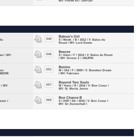
MV: Florett As / 105YO47
Baloue's Girl
040
 du
S / Meckl. / B / 2012 / V: Balou du
Rouet / MV: Lord Kemm
Beezee
046
ani / MV:
S / Hann / F / 2014 / V: Balou du Rouet
/ MV: Grosso Z / 106JP04
Benino
051
ton
W / Old / F / 2009 / V: Benetton Dream
06BD96
/ MV: Fabriano
Beyond Two Souls
057
y / MV:
W / Hann / R / 2016 / V: Bon Coeur /
MV: St. Moritz Junior
Bon Chance B
065
Coeur /
S / DSP / Db / 2016 / V: Bon Coeur /
MV: Sir Donnerhall I