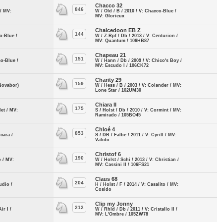
Chacco 32
846
 / MV:
W / Old / B / 2010 / V: Chacco-Blue /
MV: Glorieux
Chalcedoon EB Z
144
o-Blue /
W / Z.Rpf / Db / 2013 / V: Centurion /
MV: Quantum / 106HB87
Chapeau 21
151
co-Blue /
W / Hann / Db / 2009 / V: Chico's Boy /
MV: Escudo I / 106CK72
Charity 29
159
(Novabor)
W / Hess / B / 2003 / V: Colander / MV:
Lone Star / 102UM30
Chiara II
175
let / MV:
S / Holst / Db / 2010 / V: Cormint / MV:
Ramirado / 105BO45
Chloé 4
853
ncara /
S / DR / Falbe / 2011 / V: Cyrill / MV:
Valido
Christof 6
190
o / MV:
W / Holst / Schi / 2013 / V: Christian /
MV: Cassini II / 106FS21
Claus 68
204
udio /
H / Holst / F / 2014 / V: Casalito / MV:
Cosido
Clip my Jonny
212
ir I /
W / Rhld / Db / 2011 / V: Cristallo II /
MV: L'Ombre / 105ZW78