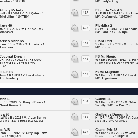
perados / 106JC40
MV: Lady's King
st-Lady Melody
Fleur du Soleil 6
417
DWB / F / 2005 / V: Del Quinto /
S / DSP / B / 2013 / V: La Boste
Michellino / 104TB04
MV: Grafenstolz / 105XG44
riano 69
Floridita 2
422
DSP / R / 2017 / V: Floriscount /
S / W / B / 2013 / V: Foundati
Alabaster
San Landino / 106HQ82
ncisco Marinho
Franzi MN
431
Hann / Db / 2007 / V: Fidertanz /
S / Hann / B / 2013 / V: For Edi
 Lanciano
MV: Kolibri
Coconut Dream
FS Mr. Magic
443
DR / Falbe / 2011 / V: FS Coco
W / DR / Palom / 2012 / V: FS 
o / MV: FS Don't Worry /
Right / MV: FS Don't Worry / 
UH72
st Linos
Fürst Magnum
447
Hann / B / 2016 / V: Fürstenball /
W / Hann / F / 2007 / V: Fürst 
 Londonderry
MV: Argentinus
atria L
Gambi 11
454
DR / B / 2009 / V: King of Dance /
W / Hann / B / 2014 / V: Galant
 Sweet Dream SF
Semilly / MV: Le Cou Cou
ua 96
Giglbergs Dragonfly
465
KWPN / B / 2011 / V: a' Lee Spring
H / DR / Palom / 2007 / V: De
r / MV: Sable Rose (Calvados)
/ MV: Burstye Orpheus
ce WB
Grand Prix 68
472
Hann / B / 2012 / V: Grey Top / MV:
W / Hann / B / 2012 / V: Gavi /
do I / 106QU91
Contendro I / 106QW88