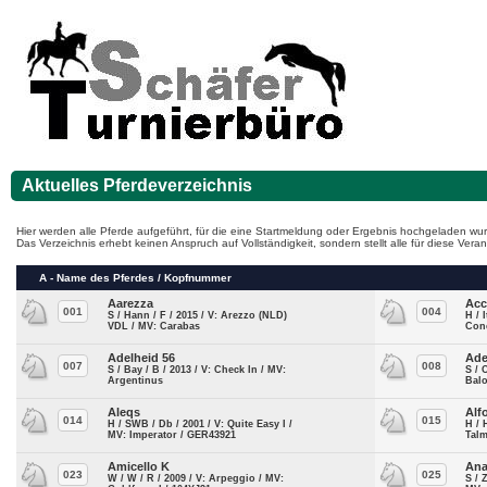
Aktuelles Pferdeverzeichnis
Hier werden alle Pferde aufgeführt, für die eine Startmeldung oder Ergebnis hochgeladen wur
Das Verzeichnis erhebt keinen Anspruch auf Vollständigkeit, sondern stellt alle für diese Ve
A - Name des Pferdes / Kopfnummer
Aarezza
Acc
001
004
S / Hann / F / 2015 / V: Arezzo (NLD)
H / 
VDL / MV: Carabas
Con
Adelheid 56
Ade
007
008
S / Bay / B / 2013 / V: Check In / MV:
S / 
Argentinus
Bal
Aleqs
Alf
014
015
H / SWB / Db / 2001 / V: Quite Easy I /
H / 
MV: Imperator / GER43921
Tal
Amicello K
Ana
023
025
W / W / R / 2009 / V: Arpeggio / MV:
S / 