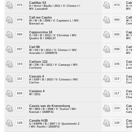
Cadillac 53
Cal
072
073
H / Holst / BkaSc / 2011 / V: Clinton I /
S / 
MV: Lascadell
MV:
Call me Capito
Cal
078
080
W / W / B / 2006 / V: Cayetano L / MV:
W / 
Barnaul xx
Cen
Cappuccina 18
Cap
090
092
S / OS / B / 2012 / V: Christian / MV:
W / 
Quattro B / 106EL57
MV: 
Carl 86
Car
097
098
W / OS / B / 2011 / V: Clinton I / MV:
S / 
Acorado I / 105WR76
MV:
Carlson 122
Car
103
106
W / ZW / B / 2012 / V: Camargo / MV:
S / 
Corleone
Lan
Cascais 4
Cas
112
113
H / DSP / B / 2015 / V: Colestus / MV:
S / 
Carrico
Con
Casiano 4
Cas
859
117
W / 2011
H / 
Cha
Cassis van de Kranenburg
Cat
121
124
W / SBS / B / 2008 / V: Toulon / MV:
H / 
Kannan / 104MF41
Cali
Cavalie HJB
Cay
128
130
S / KWPN / B / 2007 / V: Quasimodo Z
S / 
/ MV: Pacific / 105OP72
Que