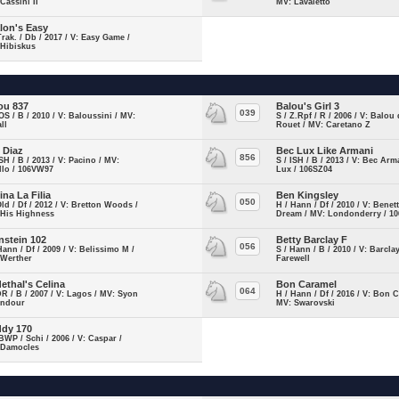
Cassini II
MV: Lavaletto
lon's Easy
Trak. / Db / 2017 / V: Easy Game /
 Hibiskus
ou 837
Balou's Girl 3
039
OS / B / 2010 / V: Baloussini / MV:
S / Z.Rpf / R / 2006 / V: Balou
ll
Rouet / MV: Caretano Z
 Diaz
Bec Lux Like Armani
856
ISH / B / 2013 / V: Pacino / MV:
S / ISH / B / 2013 / V: Bec Arm
llo / 106VW97
Lux / 106SZ04
ina La Filia
Ben Kingsley
050
Old / Df / 2012 / V: Bretton Woods /
H / Hann / Df / 2010 / V: Benet
 His Highness
Dream / MV: Londonderry / 1
nstein 102
Betty Barclay F
056
Hann / Df / 2009 / V: Belissimo M /
S / Hann / B / 2010 / V: Barcla
 Werther
Farewell
ethal's Celina
Bon Caramel
064
DR / B / 2007 / V: Lagos / MV: Syon
H / Hann / Df / 2016 / V: Bon 
endour
MV: Swarovski
dy 170
BWP / Schi / 2006 / V: Caspar /
 Damocles