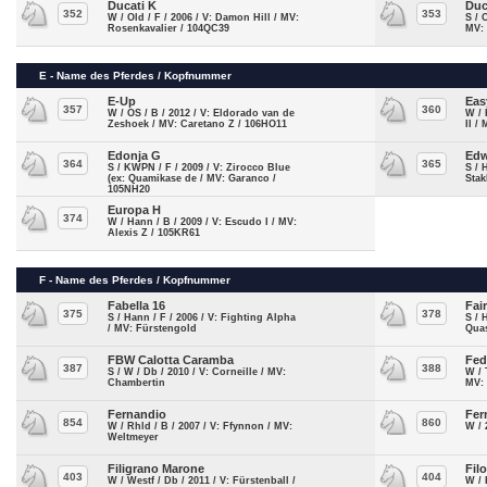
Ducati K
Duc
352
353
W / Old / F / 2006 / V: Damon Hill / MV:
S / 
Rosenkavalier / 104QC39
MV:
E - Name des Pferdes / Kopfnummer
E-Up
Eas
357
360
W / OS / B / 2012 / V: Eldorado van de
W / 
Zeshoek / MV: Caretano Z / 106HO11
II /
Edonja G
Edw
364
365
S / KWPN / F / 2009 / V: Zirocco Blue
S / 
(ex: Quamikase de / MV: Garanco /
Stak
105NH20
Europa H
374
W / Hann / B / 2009 / V: Escudo I / MV:
Alexis Z / 105KR61
F - Name des Pferdes / Kopfnummer
Fabella 16
Fai
375
378
S / Hann / F / 2006 / V: Fighting Alpha
S / 
/ MV: Fürstengold
Qua
FBW Calotta Caramba
Fed
387
388
S / W / Db / 2010 / V: Corneille / MV:
W / 
Chambertin
MV:
Fernandio
Ferr
854
860
W / Rhld / B / 2007 / V: Ffynnon / MV:
W / 
Weltmeyer
Filigrano Marone
Fil
403
404
W / Westf / Db / 2011 / V: Fürstenball /
W / 