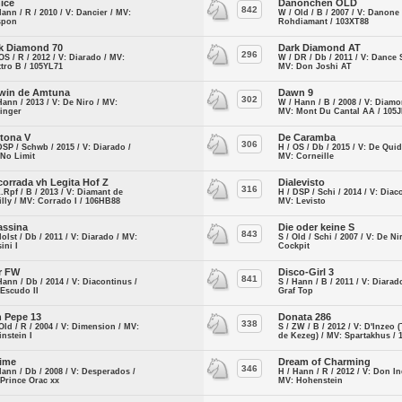
ice
Danönchen OLD
842
Hann / R / 2010 / V: Dancier / MV:
W / Old / B / 2007 / V: Danone 
spon
Rohdiamant / 103XT88
k Diamond 70
Dark Diamond AT
296
OS / R / 2012 / V: Diarado / MV:
W / DR / Db / 2011 / V: Dance 
tro B / 105YL71
MV: Don Joshi AT
win de Amtuna
Dawn 9
302
Hann / 2013 / V: De Niro / MV:
W / Hann / B / 2008 / V: Diamo
inger
MV: Mont Du Cantal AA / 105J
tona V
De Caramba
306
DSP / Schwb / 2015 / V: Diarado /
H / OS / Db / 2015 / V: De Qui
 No Limit
MV: Corneille
corrada vh Legita Hof Z
Dialevisto
316
Z.Rpf / B / 2013 / V: Diamant de
H / DSP / Schi / 2014 / V: Diac
lly / MV: Corrado I / 106HB88
MV: Levisto
assina
Die oder keine S
843
Holst / Db / 2011 / V: Diarado / MV:
S / Old / Schi / 2007 / V: De Ni
ini I
Cockpit
r FW
Disco-Girl 3
841
Hann / Db / 2014 / V: Diacontinus /
S / Hann / B / 2011 / V: Diarad
Escudo II
Graf Top
 Pepe 13
Donata 286
338
Old / R / 2004 / V: Dimension / MV:
S / ZW / B / 2012 / V: D'Inzeo 
nstein I
de Kezeg) / MV: Spartakhus /
ime
Dream of Charming
346
Hann / Db / 2008 / V: Desperados /
H / Hann / R / 2012 / V: Don In
Prince Orac xx
MV: Hohenstein