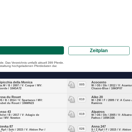
Zeitplan
de. Das Verzeichnis umfaßt aktuell 399 Pferde.
ranstaltung hochgeladenen Pferdedaten dar.
ipicchia della Monica
Acocento
005
Ita.W / B / 2007 / V: Caspar / MV:
W / OS / Db / 2012 / V: Acantu
corde / 104GA72
Chacco-Blue / 106OF07
ssa du Rouet
Aiko 20
010
OS / B / 2014 / V: Spartacus / MV:
W / ZW / F / 2009 / V: A Cuno 
oubet du Rouet / 106MN23
Ramires
onso 43
Alpatros
019
Holst / B / 2017 / V: Adagio de
W / OS / Db / 2005 / V: Albatro
ma / MV: Newton
Pathos / 105KO26
tevka 87
Anna 247
026
Z.Rpf / Schi / 2015 / V: Aktion Pur /
S / Z.Rpf / F / 2015 / V: Aktion