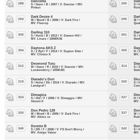
Danciella
Dan
288
290
S / Hann / B / 2007 / V: Dancier / MV:
S / 
Pinkus
Rot
Dark Desire 4
Dar
294
295
W / Westf / B / 2006 / V: Dark Fire /
W / 
MV: Fleurop
Quat
Darling 310
Dar
300
301
S / Holst / B / 2013 / V: Damon Hill /
H / 
MV: Linaro / 106WK36
Sted
Daytona AKS Z
Day
304
305
S / Z.Rpf / F / 2014 / V: Dayton Sitte /
H / 
MV: Clinton II
MV:
Desmond Tutu
Dia
312
314
W / Hann / R / 2010 / V: Dancier / MV:
S / 
Londonderry / 105WJ81
Semi
Diarado's Dori
Dic
319
320
S / Holst / Db / 2014 / V: Diarado / MV:
S / 
Landgraf I
Cass
Dimagica
Dio
324
327
S / Old / F / 2006 / V: Dimaggio / MV:
H / 
Akzent II
MV: 
Don Pedro 128
Don
335
337
W / Westf / B / 2006 / V: Dark Fire /
W / 
MV: Akitos xx
Rubi
Dorette B
Dor
340
342
S / DR / F / 2008 / V: FS Don't Worry /
S / 
MV: Amigo Valeur
MV: 