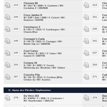
Clooney 66
Clo
213
214
W / Old / B / 2008 / V: Cardento / MV:
S / 
Cordalme Z / 106VM28
Clov
Coco Jambo K
Coc
220
221
W / DSP / Schi / 2008 / V: Colorit / MV:
W / 
Grannox / 103VI92
Lan
Conchacco 3
Con
233
235
H / OS / F / 2014 / V: Conthargos / MV:
W / 
Chacco-Blue
Sir 
Contagio's Carla
Con
240
241
S / OS / B / 2012 / V: Contagio / MV:
W / 
Master Imp xx / 106NH46
MV:
Cool Catoo
Coo
245
247
W / Holst / B / 2011 / V: Catoo / MV:
W / 
Cassini II / 105FF05
MV: 
Coriana 34
Cor
253
254
S / ZW / B / 2005 / V: Cornet
S / 
Obolensky (ex: Windows / MV: Tolbert
I / 
Crunchy Flip
Cyd
267
271
W / OS / B / 2013 / V: Cordess (Billy
W / 
Clinton A) / MV: Acolino
MV:
D - Name des Pferdes / Kopfnummer
Da Vinci 253
Dac
278
279
W / KWPN / F / 2008 / V: C-Indoctro /
W / 
MV: Heartbreaker / 106AZ19
Mat