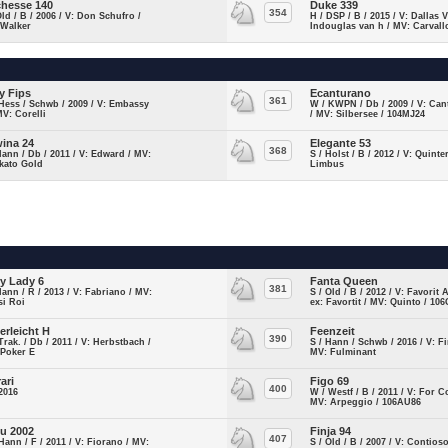
hesse 140
Duke 339
354
Old / B / 2006 / V: Don Schufro /
H / DSP / B / 2015 / V: Dallas 
 Walker
Indouglas van h / MV: Carval
y Fips
Ecanturano
361
Hess / Schwb / 2009 / V: Embassy
W / KWPN / Db / 2009 / V: Can
 MV: Corelli
/ MV: Silbersee / 104MJ24
ina 24
Elegante 53
368
Hann / Db / 2011 / V: Edward / MV:
S / Holst / B / 2012 / V: Quinte
kato Gold
Limbus
ry Lady 6
Fanta Queen
381
Hann / R / 2013 / V: Fabriano / MV:
S / Old / B / 2012 / V: Favorit
si Roi
ex: Favortit / MV: Quinto / 10
erleicht H
Feenzeit
390
Trak. / Db / 2011 / V: Herbstbach /
S / Hann / Schwb / 2016 / V: Fi
 Poker E
MV: Fulminant
ari
Figo 69
400
2016
W / Westf / B / 2011 / V: For C
MV: Arpeggio / 106AU86
ou 2002
Finja 94
407
Hann / F / 2011 / V: Fiorano / MV:
S / Old / B / 2007 / V: Contios