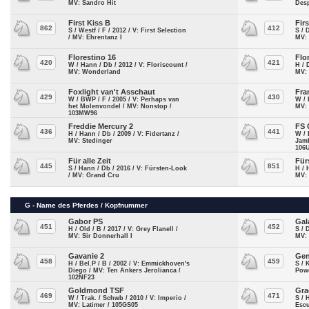
MV: Sandro Hit
Des
First Kiss B
Fir
862
412
S / Westf / F / 2012 / V: First Selection
S / 
/ MV: Ehrentanz I
MV: 
Florestino 16
Flo
420
421
W / Hann / Db / 2012 / V: Floriscount /
H / 
MV: Wonderland
MV: 
Foxlight van't Asschaut
Fra
429
430
W / BWP / F / 2005 / V: Perhaps van
W / 
het Molenvondel / MV: Nonstop /
MV:
103MW96
Freddie Mercury 2
FS 
436
441
H / Hann / Db / 2009 / V: Fidertanz /
W / 
MV: Stedinger
Jamb
106
Für alle Zeit
Für
445
851
S / Hann / Db / 2016 / V: Fürsten-Look
H / 
/ MV: Grand Cru
MV:
G - Name des Pferdes / Kopfnummer
Gabor PS
Gal
451
452
H / Old / B / 2017 / V: Grey Flanell /
S / 
MV: Sir Donnerhall I
MV:
Gavanie 2
Gen
458
459
H / Bel.P / B / 2002 / V: Emmickhoven's
S / 
Diego / MV: Ten Ankers Jerolianca /
Powe
102NF23
Goldmond TSF
Gra
469
471
W / Trak. / Schwb / 2010 / V: Imperio /
S / 
MV: Latimer / 105GS05
Escu