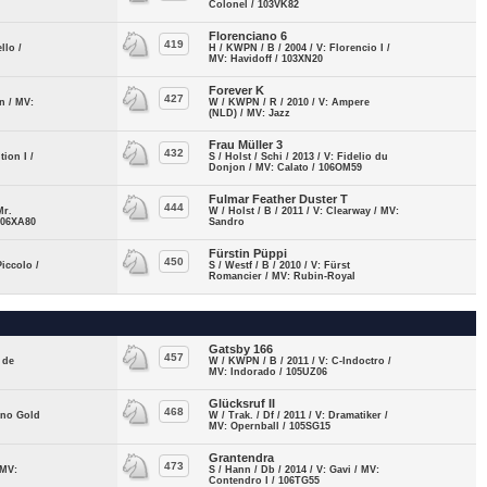
Colonel / 103VK82
Florenciano 6
419
llo /
H / KWPN / B / 2004 / V: Florencio I /
MV: Havidoff / 103XN20
Forever K
427
on / MV:
W / KWPN / R / 2010 / V: Ampere
(NLD) / MV: Jazz
Frau Müller 3
432
tion I /
S / Holst / Schi / 2013 / V: Fidelio du
Donjon / MV: Calato / 106OM59
Fulmar Feather Duster T
444
Mr.
W / Holst / B / 2011 / V: Clearway / MV:
106XA80
Sandro
Fürstin Püppi
450
Piccolo /
S / Westf / B / 2010 / V: Fürst
Romancier / MV: Rubin-Royal
Gatsby 166
457
 de
W / KWPN / B / 2011 / V: C-Indoctro /
MV: Indorado / 105UZ06
Glücksruf II
468
rano Gold
W / Trak. / Df / 2011 / V: Dramatiker /
MV: Opernball / 105SG15
Grantendra
473
 MV:
S / Hann / Db / 2014 / V: Gavi / MV:
Contendro I / 106TG55