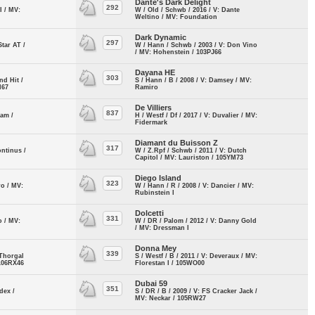
Dante's Dark Delight
292
I / MV:
W / Old / Schwb / 2016 / V: Dante
Weltino / MV: Foundation
Dark Dynamic
297
Star AT /
W / Hann / Schwb / 2003 / V: Don Vino
/ MV: Hohenstein / 103PJ66
Dayana HE
303
nd Hit /
S / Hann / B / 2008 / V: Damsey / MV:
I67
Ramiro
De Villiers
837
dam /
H / Westf / Df / 2017 / V: Duvalier / MV:
Fidermark
Diamant du Buisson Z
317
ontinus /
W / Z.Rpf / Schwb / 2011 / V: Dutch
Capitol / MV: Lauriston / 105YM73
Diego Island
323
ro / MV:
W / Hann / R / 2008 / V: Dancier / MV:
Rubinstein I
Dolcetti
331
o / MV:
W / DR / Palom / 2012 / V: Danny Gold
/ MV: Dressman I
Donna Mey
339
(Thorgal
S / Westf / B / 2011 / V: Deveraux / MV:
 106RX46
Florestan I / 105WO00
Dubai 59
351
dex /
S / DR / B / 2009 / V: FS Cracker Jack /
MV: Neckar / 105RW27