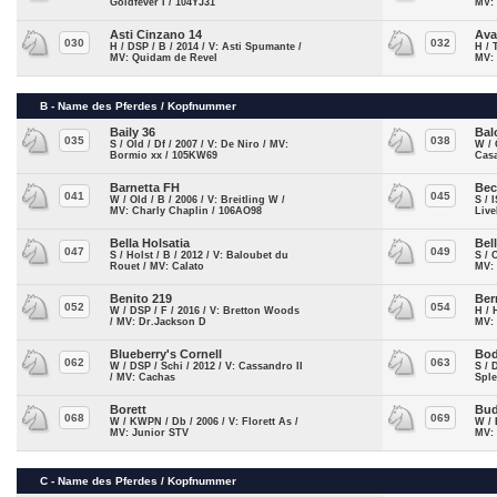
Goldfever I / 104YJ31
MV: 
Asti Cinzano 14
Ava
030
032
H / DSP / B / 2014 / V: Asti Spumante /
H / 
MV: Quidam de Revel
MV:
B - Name des Pferdes / Kopfnummer
Baily 36
Bal
035
038
S / Old / Df / 2007 / V: De Niro / MV:
W / 
Bormio xx / 105KW69
Casa
Barnetta FH
Bec
041
045
W / Old / B / 2006 / V: Breitling W /
S / 
MV: Charly Chaplin / 106AO98
Live
Bella Holsatia
Bell
047
049
S / Holst / B / 2012 / V: Baloubet du
S / 
Rouet / MV: Calato
MV:
Benito 219
Ber
052
054
W / DSP / F / 2016 / V: Bretton Woods
H / 
/ MV: Dr.Jackson D
MV:
Blueberry's Cornell
Bod
062
063
W / DSP / Schi / 2012 / V: Cassandro II
S / 
/ MV: Cachas
Spl
Borett
Bud
068
069
W / KWPN / Db / 2006 / V: Florett As /
W / 
MV: Junior STV
MV:
C - Name des Pferdes / Kopfnummer