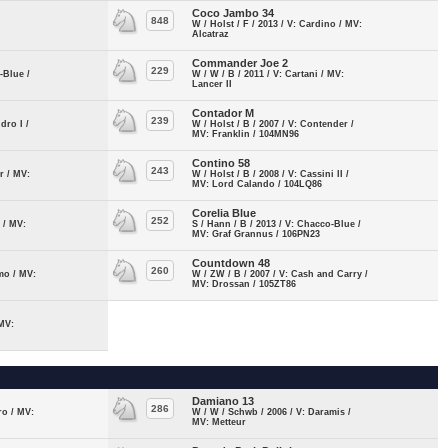
Coco Jambo 34
848
W / Holst / F / 2013 / V: Cardino / MV:
Alcatraz
Commander Joe 2
229
-Blue /
W / W / B / 2011 / V: Cartani / MV:
Lancer II
Contador M
239
dro I /
W / Holst / B / 2007 / V: Contender /
MV: Franklin / 104MN96
Contino 58
243
r / MV:
W / Holst / B / 2008 / V: Cassini II /
MV: Lord Calando / 104LQ86
Corelia Blue
252
 / MV:
S / Hann / B / 2013 / V: Chacco-Blue /
MV: Graf Grannus / 106PN23
Countdown 48
260
omo / MV:
W / ZW / B / 2007 / V: Cash and Carry /
MV: Drossan / 105ZT86
 MV:
Damiano 13
286
ro / MV:
W / W / Schwb / 2006 / V: Daramis /
MV: Metteur