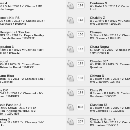
sea 4
Centman G
136
OS / Schi / 2009 / V: Clinton / MV:
W / Holst / B / 2010 / V: Cento
ndenburger
Lord
cco's Kid PS
Chakilly Z
143
OS / Schi / 2013 / V: Chacco-Blue /
W / Z.Rpf / B / 2013 / V: Chacc
 Carthago / 106RA45
MV: Cardento / 106IC96
llenger de L'Enclos
Chanya
150
SBS / B / 2008 / V: Exquis Bentley
S / Hann / Db / 2010 / V: Chac
V: Jus de Pomme / 105CT82
MV: Grannus / 105JH89
ppalou 3
Chara Negra
157
Holst / B / 2012 / V: Corrido / MV:
S / DSP / B / 2016 / V: Negro 
el xx / 105XL32
/ MV: Rivero II
rouet
Chester 367
174
OS / B / 2009 / V: Chacco-Blue /
W / DSP / B / 2015 / V: Cassou
 Balou du Rouet / 104TP38
Quantum
lano Blue
Chivuu D
185
Hann / B / 2014 / V: Chacco's Son I
W / Holst / Schi / 2010 / V: Ca
V: Carenzo
MV: Clearway / 106IT69
is DR
Chris W
188
Old / R / 2006 / V: Cheenook / MV:
H / Hann / B / 2013 / V: Carric
teur / 104OH19
Goodman / 106OS29
ssic Fashion 2
Classico 55
833
Holst / Schwb / 2010 / V: For
W / Holst / Schi / 2006 / V: Cla
hion (Anklahoma VDL) / MV:
MV: Calvados II / 103LB46
do I / 105UM35
aring 3
Clever & Smart 7
207
Holst / B / 2012 / V: Clearway / MV:
S / Holst / Db / 2010 / V: Com A
 Air
MV: Lasino / 104XY19