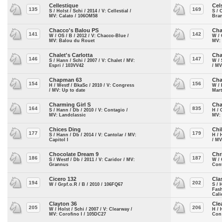
Cellestique
Cel
135
169
S / Holst / Schi / 2014 / V: Cellestial /
S / 
MV: Calato / 106OM58
Bra
Chacco's Balou PS
Cha
141
142
W / OS / B / 2012 / V: Chacco-Blue /
W / 
MV: Balou du Rouet
MV:
Chalet's Carlotta
Cha
146
147
S / Hann / Schi / 2007 / V: Chalet / MV:
W / 
Espri / 103VV42
/ M
Chapman 63
Cha
154
156
H / Westf / BkaSc / 2010 / V: Congress
W / 
/ MV: Up to date
Mart
Charming Girl S
Cha
164
835
S / Hann / Db / 2010 / V: Contagio /
H / 
MV: Landclassic
MV:
Chices Ding
Chi
177
179
S / Hann / Db / 2014 / V: Cantolar / MV:
H / 
Capitol I
/ M
Chocolate Dream 9
Chr
186
187
S / Westf / Db / 2011 / V: Caridor / MV:
W / 
Grannus
Con
Cicero 132
Cla
194
202
W / Grpf.o.R / B / 2010 / 106FQ67
S / 
Fas
Cali
Clayton 36
Cle
205
206
W / Holst / Schi / 2007 / V: Clearway /
H / 
MV: Corofino I / 105DC27
Con