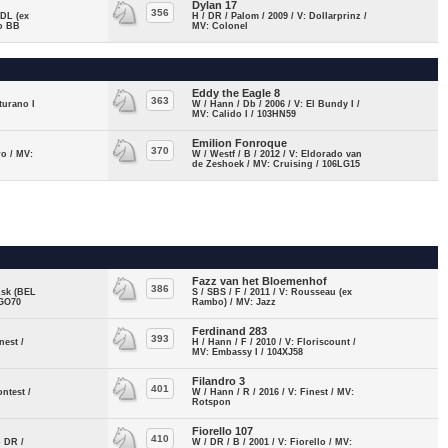
Dylan 17
356
VDL (ex
H / DR / Palom / 2009 / V: Dollarprinz /
lo BB
MV: Colonel
Eddy the Eagle 8
363
turano I
W / Hann / Db / 2006 / V: El Bundy I /
MV: Calido I / 103HN59
Emilion Fonroque
370
ro / MV:
W / Westf / B / 2012 / V: Eldorado van
de Zeshoek / MV: Cruising / 106LG15
Fazz van het Bloemenhof
386
 Ask (BEL
S / SBS / F / 2011 / V: Rousseau (ex
6GO70
Rambo) / MV: Jazz
Ferdinand 283
393
nest /
H / Hann / F / 2010 / V: Floriscount /
MV: Embassy I / 104XJ58
Filandro 3
401
ontest /
W / Hann / R / 2016 / V: Finest / MV:
Rotspon
Fiorello 107
410
o DR /
W / DR / B / 2001 / V: Fiorello / MV: