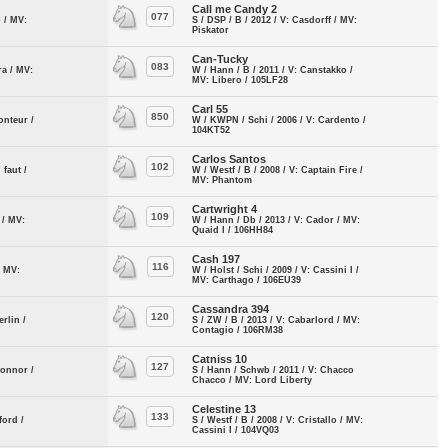
Call me Candy 2
077
o / MV:
S / DSP / B / 2012 / V: Casdorff / MV:
Piskator
Can-Tucky
083
ra / MV:
W / Hann / B / 2011 / V: Canstakko /
MV: Libero / 105LF28
Carl 55
850
onteur /
W / KWPN / Schi / 2006 / V: Cardento /
104KT52
Carlos Santos
102
 faut /
W / Westf / B / 2008 / V: Captain Fire /
MV: Phantom
Cartwright 4
109
 / MV:
W / Hann / Db / 2013 / V: Cador / MV:
Quaid I / 106HH84
Cash 197
116
/ MV:
W / Holst / Schi / 2009 / V: Cassini I /
MV: Carthago / 106EU39
Cassandra 394
120
erlin /
S / ZW / B / 2013 / V: Cabarlord / MV:
Contagio / 106RM38
Catniss 10
127
Connor /
S / Hann / Schwb / 2011 / V: Chacco
Chacco / MV: Lord Liberty
Celestine 13
133
ford /
S / Westf / B / 2008 / V: Cristallo / MV:
Cassini I / 104VQ03