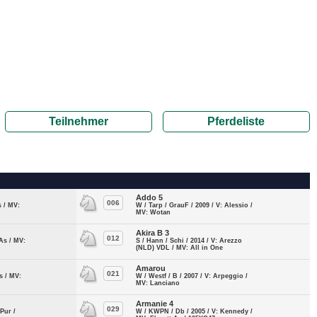
Teilnehmer
Pferdeliste
Addo 5
006
s / MV:
W / Tarp / GrauF / 2009 / V: Alessio /
MV: Wotan
Akira B 3
012
As / MV:
S / Hann / Schi / 2014 / V: Arezzo
(NLD) VDL / MV: All in One
Amarou
021
s / MV:
W / Westf / B / 2007 / V: Arpeggio /
MV: Lanciano
Armanie 4
029
 Pur /
W / KWPN / Db / 2005 / V: Kennedy /