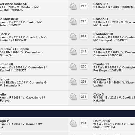
ver once more SD
Coco 357
216
W / F / 2005 / V: Calido I / MV:
S / Holst / B / 2013 / 106RM34
er Hill / 103SA55
o Monsieur
Colana D
224
Hann / B / 2010 / V: Cento / MV:
S / Hann / F / 2011 / V: Chacco
dadel / 105MH29
MV: Acord II
jack 2
Contador 28
861
Hann / B / 2012 / V: Check In / MV:
H / Holst / B / 2008 / V: Conten
Shutterfly / 106GN62
MV: Landgraf I / 104NZ51
tendro´s Hulapalu
Conteusina
242
OS / Db / 2014 / V: Contendro I /
S / Hann / R / 2013 / V: Conteu
 Shine On
Cheenook / 106OC20
lman 68
Coralie 31
250
Hann / Db / 2008 / V: Contendro I /
S / ZW / B / 2009 / V: Contagio
Capitol II / 105IU57
For Keeps / 106TV88
lencia
Corsino TH
258
Old / BkaSc / 2010 / V: Corlensky G
W / Holst / B / 2010 / V: Ciac
MV: Santander H
Lasino
ello
Cyto 3
273
Hann / F / 2014 / V: Cascadello I /
W / OS / B / 2012 / V: Catoki /
 Forsyth
Halando
apo P
Daimler 56
281
Hann / F / 2006 / V: Donee / MV:
W / W / BSchi / 2005 / V: Dena
ula
Pluto / 102YD04