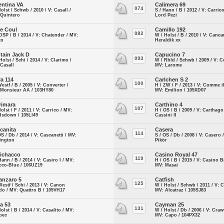
entina VA
Calimera 69
074
Holst / Schwb / 2010 / V: Casall /
S / Hann / B / 2012 / V: Carric
 Quintero
Lord Pezi
le Coul
Camillo 192
082
DSP / B / 2014 / V: Chatender / MV:
W / Holst / B / 2010 / V: Canca
to
Heraldik xx
tain Jack D
Capucino 7
093
Holst / Schi / 2014 / V: Clarimo /
W / Rhld / Schwb / 2009 / V: C
Casall
MV: Larome
la 114
Carlchen S 2
100
Westf / B / 2005 / V: Converter /
H / ZW / F / 2013 / V: Comme il
 Monsieur AA / 103HY80
MV: Emilion / 105XD07
rimara
Carthino 4
107
Holst / F / 2011 / V: Carrico / MV:
H / OS / B / 2009 / V: Carthago
dsdown / 105LI49
Cassini II
canita
Casera
114
OS / Db / 2014 / V: Cascanetti / MV:
S / OS / Db / 2008 / V: Casero 
ington
Pikör
ichacco
Casino Royal 47
119
Hann / B / 2014 / V: Casiro I / MV:
H / OS / B / 2015 / V: Casino B
cco-Blue / 106UZ19
MV: Masai
anzaro 5
Catfish
125
Westf / Schi / 2013 / V: Canon
W / Holst / Schwb / 2011 / V: 
do / MV: Quattro B / 105VH17
MV: Alcatraz / 105SJ83
a 53
Cayman 25
131
Holst / B / 2014 / V: Casalito / MV:
W / Holst / Db / 2006 / V: Craw
bec
MV: Capo / 104PX32