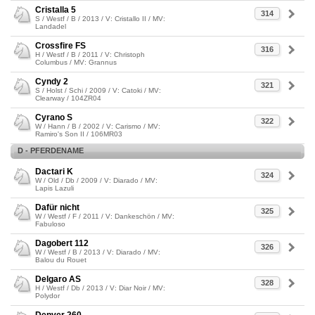
Cristalla 5
314
S / Westf / B / 2013 / V: Cristallo II / MV:
Landadel
Crossfire FS
316
H / Westf / B / 2011 / V: Christoph
Columbus / MV: Grannus
Cyndy 2
321
S / Holst / Schi / 2009 / V: Catoki / MV:
Clearway / 104ZR04
Cyrano S
322
W / Hann / B / 2002 / V: Carismo / MV:
Ramiro's Son II / 106MR03
D - PFERDENAME
Dactari K
324
W / Old / Db / 2009 / V: Diarado / MV:
Lapis Lazuli
Dafür nicht
325
W / Westf / F / 2011 / V: Dankeschön / MV:
Fabuloso
Dagobert 112
326
W / Westf / B / 2013 / V: Diarado / MV:
Balou du Rouet
Delgaro AS
328
H / Westf / Db / 2013 / V: Diar Noir / MV:
Polydor