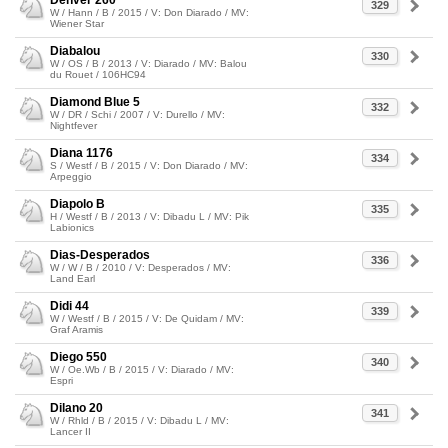
Denver 260
329
W / Hann / B / 2015 / V: Don Diarado / MV:
Wiener Star
Diabalou
330
W / OS / B / 2013 / V: Diarado / MV: Balou
du Rouet / 106HC94
Diamond Blue 5
332
W / DR / Schi / 2007 / V: Durello / MV:
Nightfever
Diana 1176
334
S / Westf / B / 2015 / V: Don Diarado / MV:
Arpeggio
Diapolo B
335
H / Westf / B / 2013 / V: Dibadu L / MV: Pik
Labionics
Dias-Desperados
336
W / W / B / 2010 / V: Desperados / MV:
Land Earl
Didi 44
339
W / Westf / B / 2015 / V: De Quidam / MV:
Graf Aramis
Diego 550
340
W / Oe.Wb / B / 2015 / V: Diarado / MV:
Espri
Dilano 20
341
W / Rhld / B / 2015 / V: Dibadu L / MV:
Lancer II