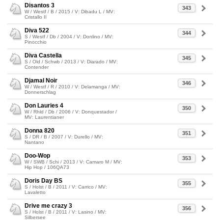
Disantos 3
343
W / Westf / B / 2015 / V: Dibadu L / MV:
Cristallo II
Diva 522
344
S / Westf / Db / 2004 / V: Donlino / MV:
Pinocchio
Diva Castella
345
S / Old / Schwb / 2013 / V: Diarado / MV:
Contender
Djamal Noir
346
W / Westf / R / 2010 / V: Delamanga / MV:
Donnerschlag
Don Lauries 4
350
W / Rhld / Db / 2006 / V: Donquestador /
MV: Laurentianer
Donna 820
351
S / DR / B / 2007 / V: Durello / MV:
Nantano
Doo-Wop
353
W / SWB / Schi / 2013 / V: Camaro M / MV:
Hip Hop / 106QA73
Doris Day BS
355
S / Holst / B / 2011 / V: Carrico / MV:
Lavaletto
Drive me crazy 3
356
S / Holst / B / 2011 / V: Lasino / MV:
Silbersee