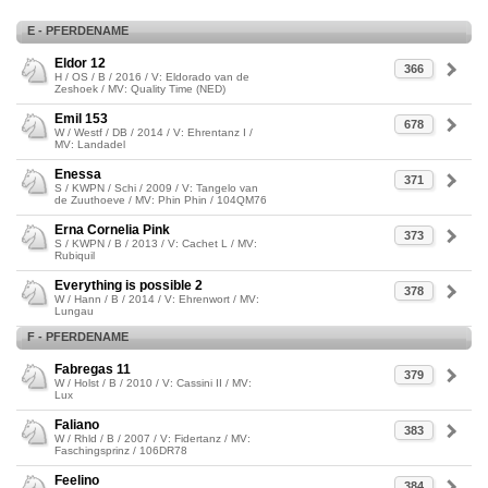
E - PFERDENAME
Eldor 12
366
H / OS / B / 2016 / V: Eldorado van de
Zeshoek / MV: Quality Time (NED)
Emil 153
678
W / Westf / DB / 2014 / V: Ehrentanz I /
MV: Landadel
Enessa
371
S / KWPN / Schi / 2009 / V: Tangelo van
de Zuuthoeve / MV: Phin Phin / 104QM76
Erna Cornelia Pink
373
S / KWPN / B / 2013 / V: Cachet L / MV:
Rubiquil
Everything is possible 2
378
W / Hann / B / 2014 / V: Ehrenwort / MV:
Lungau
F - PFERDENAME
Fabregas 11
379
W / Holst / B / 2010 / V: Cassini II / MV:
Lux
Faliano
383
W / Rhld / B / 2007 / V: Fidertanz / MV:
Faschingsprinz / 106DR78
Feelino
384