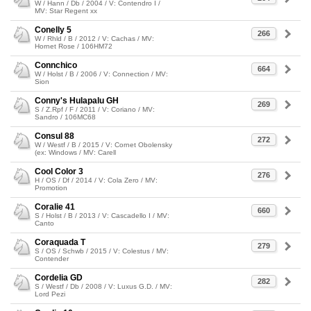
W / Hann / Db / 2004 / V: Contendro I /
MV: Star Regent xx
Conelly 5
266
W / Rhld / B / 2012 / V: Cachas / MV:
Hornet Rose / 106HM72
Connchico
664
W / Holst / B / 2006 / V: Connection / MV:
Sion
Conny's Hulapalu GH
269
S / Z.Rpf / F / 2011 / V: Coriano / MV:
Sandro / 106MC68
Consul 88
272
W / Westf / B / 2015 / V: Cornet Obolensky
(ex: Windows / MV: Carell
Cool Color 3
276
H / OS / Df / 2014 / V: Cola Zero / MV:
Promotion
Coralie 41
660
S / Holst / B / 2013 / V: Cascadello I / MV:
Canto
Coraquada T
279
S / OS / Schwb / 2015 / V: Colestus / MV:
Contender
Cordelia GD
282
S / Westf / Db / 2008 / V: Luxus G.D. / MV:
Lord Pezi