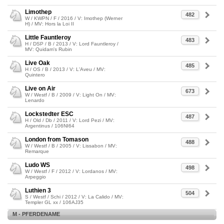
Limothep
482
W / KWPN / F / 2016 / V: Imothep (Werner
H) / MV: Hors la Loi II
Little Fauntleroy
483
H / DSP / B / 2013 / V: Lord Fauntleroy /
MV: Quidam's Rubin
Live Oak
485
H / OS / B / 2013 / V: L'Aveu / MV:
Quintero
Live on Air
673
W / Westf / B / 2009 / V: Light On / MV:
Lenardo
Lockstedter ESC
487
H / Old / Db / 2011 / V: Lord Pezi / MV:
Argentinus / 106NI64
London from Tomason
488
W / Westf / B / 2005 / V: Lissabon / MV:
Remarque
Ludo WS
498
W / Westf / F / 2012 / V: Lordanos / MV:
Arpeggio
Luthien 3
504
S / Westf / Schi / 2012 / V: La Calido / MV:
Templer GL xx / 106AJ35
M - PFERDENAME