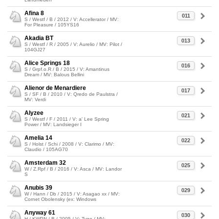
Afina 8
011
S / Westf / B / 2012 / V: Accellerator / MV:
For Pleasure / 105YS16
Akadia BT
013
S / Westf / R / 2005 / V: Aurelio / MV: Pilot /
104GJ27
Alice Springs 18
016
S / Grpf.o.R / B / 2015 / V: Amantinus
Dream / MV: Balous Bellini
Alienor de Menardiere
017
S / SF / B / 2010 / V: Qredo de Paulstra /
MV: Verdi
Alyzee
021
S / Westf / F / 2011 / V: a' Lee Spring
Power / MV: Landsieger I
Amelia 14
022
S / Holst / Schi / 2008 / V: Clarimo / MV:
Claudio / 105AG70
Amsterdam 32
025
W / Z.Rpf / B / 2016 / V: Asca / MV: Landor
S
Anubis 39
029
W / Hann / Db / 2015 / V: Asagao xx / MV:
Cornet Obolensky (ex: Windows
Anyway 61
030
H / KWPN / B / 2005 / V: Tygo / MV: