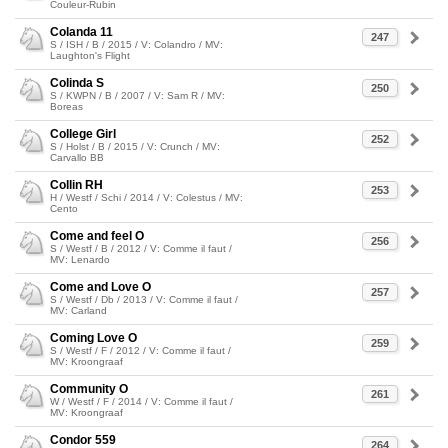
Couleur-Rubin
Colanda 11
247
S / ISH / B / 2015 / V: Colandro / MV:
Laughton's Flight
Colinda S
250
S / KWPN / B / 2007 / V: Sam R / MV:
Boreas
College Girl
252
S / Holst / B / 2015 / V: Crunch / MV:
Carvallo BB
Collin RH
253
H / Westf / Schi / 2014 / V: Colestus / MV:
Cento
Come and feel O
256
S / Westf / B / 2012 / V: Comme il faut /
MV: Lenardo
Come and Love O
257
S / Westf / Db / 2013 / V: Comme il faut /
MV: Carland
Coming Love O
259
S / Westf / F / 2012 / V: Comme il faut /
MV: Kroongraaf
Community O
261
W / Westf / F / 2014 / V: Comme il faut /
MV: Kroongraaf
Condor 559
264