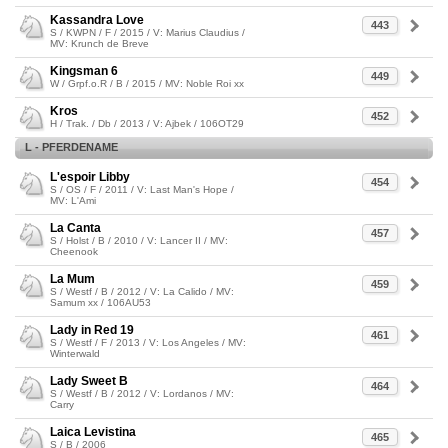
Kassandra Love
443
S / KWPN / F / 2015 / V: Marius Claudius /
MV: Krunch de Breve
Kingsman 6
449
W / Grpf.o.R / B / 2015 / MV: Noble Roi xx
Kros
452
H / Trak. / Db / 2013 / V: Ajbek / 106OT29
L - PFERDENAME
L'espoir Libby
454
S / OS / F / 2011 / V: Last Man's Hope /
MV: L'Ami
La Canta
457
S / Holst / B / 2010 / V: Lancer II / MV:
Cheenook
La Mum
459
S / Westf / B / 2012 / V: La Calido / MV:
Samum xx / 106AU53
Lady in Red 19
461
S / Westf / F / 2013 / V: Los Angeles / MV:
Winterwald
Lady Sweet B
464
S / Westf / B / 2012 / V: Lordanos / MV:
Carry
Laica Levistina
465
S / B / 2006