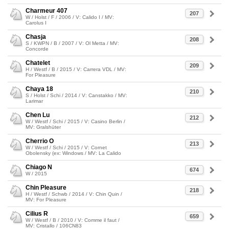
Charmeur 407
207
W / Holst / F / 2006 / V: Calido I / MV:
Carolus I
Chasja
208
S / KWPN / B / 2007 / V: Ol Metta / MV:
Concorde
Chatelet
209
H / Westf / B / 2015 / V: Carrera VDL / MV:
For Pleasure
Chaya 18
210
S / Holst / Schi / 2014 / V: Canstakko / MV:
Larimar
Chen Lu
212
W / Westf / Schi / 2015 / V: Casino Berlin /
MV: Gralshüter
Cherrio O
213
W / Westf / Schi / 2015 / V: Cornet
Obolensky (ex: Windows / MV: La Calido
Chiago N
674
W / 2015
Chin Pleasure
218
H / Westf / Schwb / 2014 / V: Chin Quin /
MV: For Pleasure
Cilius R
659
W / Westf / B / 2010 / V: Comme il faut /
MV: Cristallo / 106CN83