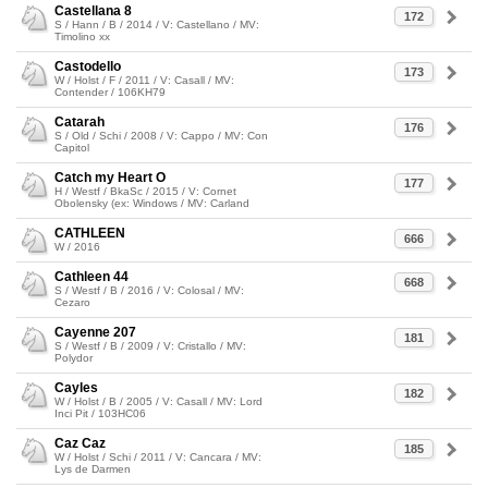
Castellana 8
172
S / Hann / B / 2014 / V: Castellano / MV:
Timolino xx
Castodello
173
W / Holst / F / 2011 / V: Casall / MV:
Contender / 106KH79
Catarah
176
S / Old / Schi / 2008 / V: Cappo / MV: Con
Capitol
Catch my Heart O
177
H / Westf / BkaSc / 2015 / V: Cornet
Obolensky (ex: Windows / MV: Carland
CATHLEEN
666
W / 2016
Cathleen 44
668
S / Westf / B / 2016 / V: Colosal / MV:
Cezaro
Cayenne 207
181
S / Westf / B / 2009 / V: Cristallo / MV:
Polydor
Cayles
182
W / Holst / B / 2005 / V: Casall / MV: Lord
Inci Pit / 103HC06
Caz Caz
185
W / Holst / Schi / 2011 / V: Cancara / MV:
Lys de Darmen