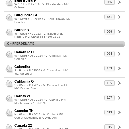
Bubi-Bernd P
086
W / Rhld / B / 2016 / V: Blockbuster / MV:
Cobiere
Burgunder 19
661
W / Westf / B / 2015 / V: Bellini Royal / MV:
Pontifex
Burner 3
088
W / Westf / F / 2013 / V: Baloubet du
Rouet / MV: Carlando I / 106ES33
C - PFERDENAME
Caballero O
094
W / Westf / Db / 2014 / V: Colestus / MV:
Coronino
Calendira
103
S / Hann / B / 2009 / V: Canstakko / MV:
Wandervogel I
California O
105
S / Westf / B / 2012 / V: Comme il faut /
MV: Rocket Star
Calisto W
107
W / Westf / Db / 2014 / V: Carrico / MV:
Montendro I / 106RP78
Camelot TN
113
H / Westf / B / 2012 / V: Carrico / MV:
Cornet Obolensky (ex: Windows
Canada 22
115