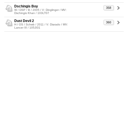
Dschingis Boy
358
W / DSP / B / 2005 / V: Dinglinger / MV:
Dschingis Khan / 103LT07
Dust Devil 2
360
H / OS / Schwb / 2011 / V: Diarado / MV:
Lancer III / 105JI31