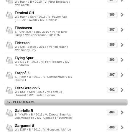
W / Hann / B / 2015 / V: Fürst Belissaro /
MV: Comte
Festival CH
386
W / Hann / Schi / 2016 / V: Favorit Ask
(BEL ex: Favortit / MV: Goldpilz
Fibonacca
387
S / Grpf.o.R / Schi / 2010 / V: For Ever
Jump / MV: unbekannt / 105TF97
Fidersøn
388
W / Old / Schwb / 2014 / V: Fiderbach /
MV: Sunny-Boy
Flying Spur
393
W / OS / F / 2015 / V: For Pleasure / MV:
C-Indoctro
Frappé 3
397
S / Holst / B / 2013 / V: Commentator / MV:
Clinton I
Fritz-Geraldo S
402
W / DSP / Schi / 2015 / V: Famous
Diamant / MV: Limited Edition
G - PFERDENAME
Gabrielle B
404
S / KWPN / B / 2011 / V: Zirocco Blue (ex:
Quamikase de / MV: Corrado I / 106PM86
Gargamel 8
406
W / DSP / B / 2012 / V: Gepsom / MV: Le