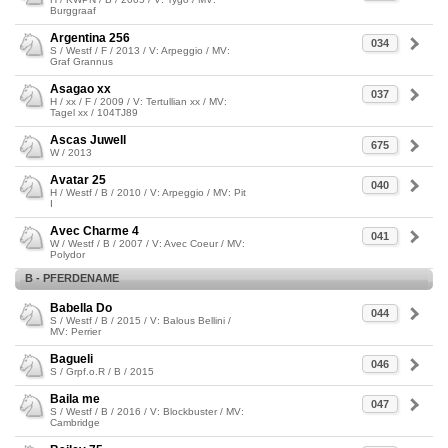
Burggraaf
Argentina 256
034
S / Westf / F / 2013 / V: Arpeggio / MV:
Graf Grannus
Asagao xx
037
H / xx / F / 2009 / V: Tertullian xx / MV:
Tagel xx / 104TJ89
Ascas Juwell
675
W / 2013
Avatar 25
040
H / Westf / B / 2010 / V: Arpeggio / MV: Pit
I
Avec Charme 4
041
W / Westf / B / 2007 / V: Avec Coeur / MV:
Polydor
B - PFERDENAME
Babella Do
044
S / Westf / B / 2015 / V: Balous Bellini /
MV: Perrier
Bagueli
046
S / Grpf.o.R / B / 2015
Baila me
047
S / Westf / B / 2016 / V: Blockbuster / MV:
Cambridge