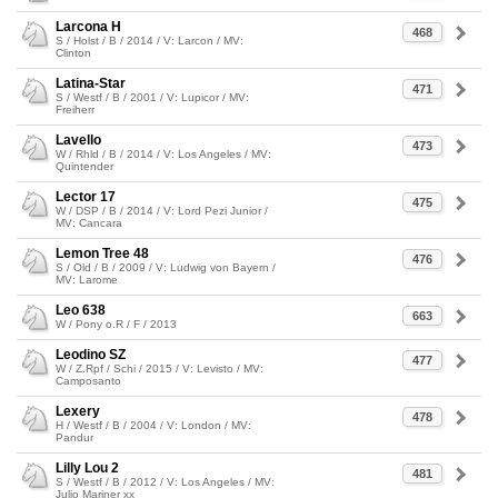
Larcona H
468
S / Holst / B / 2014 / V: Larcon / MV:
Clinton
Latina-Star
471
S / Westf / B / 2001 / V: Lupicor / MV:
Freiherr
Lavello
473
W / Rhld / B / 2014 / V: Los Angeles / MV:
Quintender
Lector 17
475
W / DSP / B / 2014 / V: Lord Pezi Junior /
MV: Cancara
Lemon Tree 48
476
S / Old / B / 2009 / V: Ludwig von Bayern /
MV: Larome
Leo 638
663
W / Pony o.R / F / 2013
Leodino SZ
477
W / Z.Rpf / Schi / 2015 / V: Levisto / MV:
Camposanto
Lexery
478
H / Westf / B / 2004 / V: London / MV:
Pandur
Lilly Lou 2
481
S / Westf / B / 2012 / V: Los Angeles / MV:
Julio Mariner xx