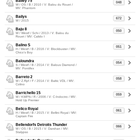
Bailey 75
048
W / OS / B / 2010 / V: Balou du Rouet /
MV: Phantom
Bailys
672
W / 2015
Baju 8
050
W / Westf / Schi / 2013 / V: Balou du
Rouet / MV: Calido I
Balino S
051
H / Westf / B / 2016 / V: Blockbuster / MV:
Chico's Boy
Baloundra
054
S / Westf / B / 2014 / V: Balous Diamond /
MV: Pontifex
Barreto 2
058
W / Z.Rpf / F / 2014 / V: Baltic VDL / MV:
Colino
Barrichello 15
059
W / KWPN / R / 2006 / V: C-Indoctro / MV:
Hold Up Premier
Belico Royal
061
H / Westf / B / 2015 / V: Bellini Royal / MV:
Captain Fire
Bellendorfs Detroits Thunder
066
W / OS / B / 2015 / V: Darshan / MV:
Stalypso