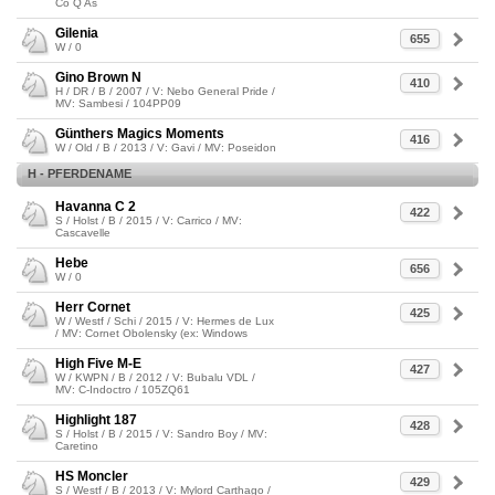
Co Q As
Gilenia
655
W / 0
Gino Brown N
410
H / DR / B / 2007 / V: Nebo General Pride /
MV: Sambesi / 104PP09
Günthers Magics Moments
416
W / Old / B / 2013 / V: Gavi / MV: Poseidon
H - PFERDENAME
Havanna C 2
422
S / Holst / B / 2015 / V: Carrico / MV:
Cascavelle
Hebe
656
W / 0
Herr Cornet
425
W / Westf / Schi / 2015 / V: Hermes de Lux
/ MV: Cornet Obolensky (ex: Windows
High Five M-E
427
W / KWPN / B / 2012 / V: Bubalu VDL /
MV: C-Indoctro / 105ZQ61
Highlight 187
428
S / Holst / B / 2015 / V: Sandro Boy / MV:
Caretino
HS Moncler
429
S / Westf / B / 2013 / V: Mylord Carthago /