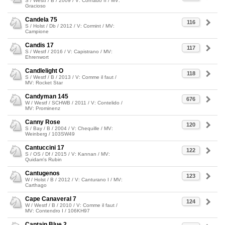
S / Westf / B / 2009 / V: Cornado II / MV:
Gracioso
Candela 75
116
S / Holst / Db / 2012 / V: Cormint / MV:
Campione
Candis 17
117
S / Westf / 2016 / V: Capistrano / MV:
Ehrenwort
Candlelight O
118
S / Westf / B / 2013 / V: Comme il faut /
MV: Rocket Star
Candyman 145
676
W / Westf / SCHWB / 2011 / V: Contelido /
MV: Prominenz
Canny Rose
120
S / Bay / B / 2004 / V: Chequille / MV:
Weinberg / 103SW49
Cantuccini 17
122
S / OS / Df / 2015 / V: Kannan / MV:
Quidam's Rubin
Cantugenos
123
W / Holst / B / 2012 / V: Canturano I / MV:
Carthago
Cape Canaveral 7
124
W / Westf / B / 2010 / V: Comme il faut /
MV: Contendro I / 106KH97
Captain Blue 2