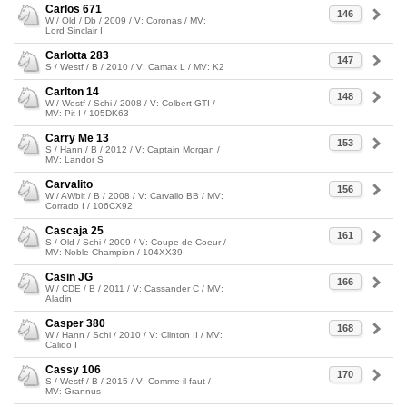
Carlos 671
146
W / Old / Db / 2009 / V: Coronas / MV:
Lord Sinclair I
Carlotta 283
147
S / Westf / B / 2010 / V: Camax L / MV: K2
Carlton 14
148
W / Westf / Schi / 2008 / V: Colbert GTI /
MV: Pit I / 105DK63
Carry Me 13
153
S / Hann / B / 2012 / V: Captain Morgan /
MV: Landor S
Carvalito
156
W / AWblt / B / 2008 / V: Carvallo BB / MV:
Corrado I / 106CX92
Cascaja 25
161
S / Old / Schi / 2009 / V: Coupe de Coeur /
MV: Noble Champion / 104XX39
Casin JG
166
W / CDE / B / 2011 / V: Cassander C / MV:
Aladin
Casper 380
168
W / Hann / Schi / 2010 / V: Clinton II / MV:
Calido I
Cassy 106
170
S / Westf / B / 2015 / V: Comme il faut /
MV: Grannus