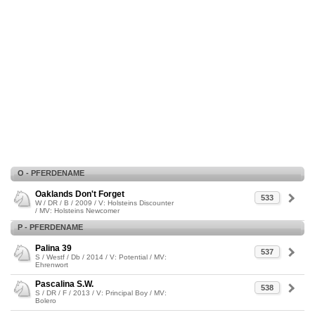
O - PFERDENAME
Oaklands Don't Forget
533
W / DR / B / 2009 / V: Holsteins Discounter
/ MV: Holsteins Newcomer
P - PFERDENAME
Palina 39
537
S / Westf / Db / 2014 / V: Potential / MV:
Ehrenwort
Pascalina S.W.
538
S / DR / F / 2013 / V: Principal Boy / MV:
Bolero