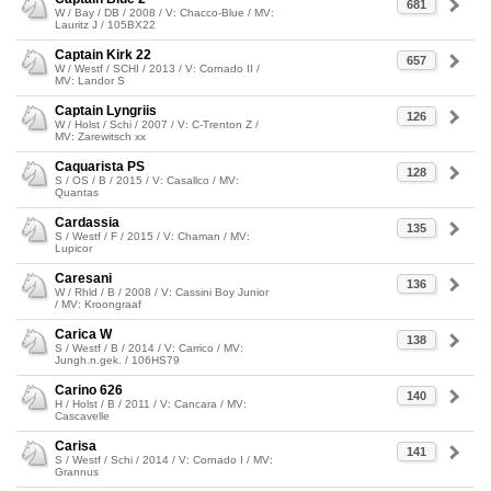
681
W / Bay / DB / 2008 / V: Chacco-Blue / MV:
Lauritz J / 105BX22
Captain Kirk 22
657
W / Westf / SCHI / 2013 / V: Cornado II /
MV: Landor S
Captain Lyngriis
126
W / Holst / Schi / 2007 / V: C-Trenton Z /
MV: Zarewitsch xx
Caquarista PS
128
S / OS / B / 2015 / V: Casallco / MV:
Quantas
Cardassia
135
S / Westf / F / 2015 / V: Chaman / MV:
Lupicor
Caresani
136
W / Rhld / B / 2008 / V: Cassini Boy Junior
/ MV: Kroongraaf
Carica W
138
S / Westf / B / 2014 / V: Carrico / MV:
Jungh.n.gek. / 106HS79
Carino 626
140
H / Holst / B / 2011 / V: Cancara / MV:
Cascavelle
Carisa
141
S / Westf / Schi / 2014 / V: Cornado I / MV:
Grannus