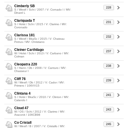
Cimberly SB
228
S / Westf / Schi / 2007 / V: Cornado I / MV:
Dinard L
Clariquada T
231
S / Holst / Schi / 2015 / V: Clarimo / MV:
Coronado
Clarissa 181
232
S / Westf / BkaSc / 2015 / V: Chateau
Petrus / MV: Christiano
Cleiner Carthilago
237
W / Holst / Schi / 2013 / V: Carbano / MV:
Colman
Cleopatra 220
238
S / Hann / Db / 2008 / V: Canturo / MV:
Chasseur I
Cliff 76
239
W / Westf / Db / 2012 / V: Cador / MV:
Primero / 106VV15
Clintana 4
241
S / Holst / BkaSc / 2010 / V: Clinton / MV:
Calando I
Cloud 47
243
W / OS / Schi / 2012 / V: Clarimo / MV:
Araconit / 106CB98
Co Cristall
245
W / Westf / B / 2007 / V: Cristallo / MV: