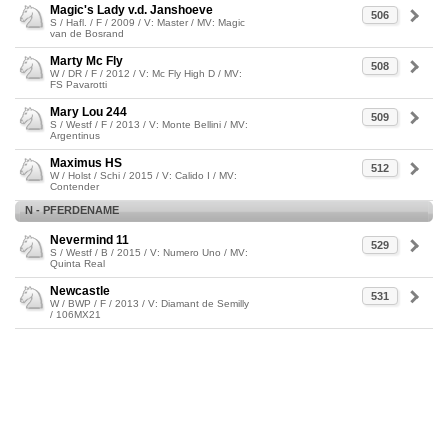
Magic's Lady v.d. Janshoeve
506
S / Hafl. / F / 2009 / V: Master / MV: Magic
van de Bosrand
Marty Mc Fly
508
W / DR / F / 2012 / V: Mc Fly High D / MV:
FS Pavarotti
Mary Lou 244
509
S / Westf / F / 2013 / V: Monte Bellini / MV:
Argentinus
Maximus HS
512
W / Holst / Schi / 2015 / V: Calido I / MV:
Contender
N - PFERDENAME
Nevermind 11
529
S / Westf / B / 2015 / V: Numero Uno / MV:
Quinta Real
Newcastle
531
W / BWP / F / 2013 / V: Diamant de Semilly
/ 106MX21