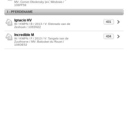
MV: Cornet Obolensky (ex: Windows /
106FF59
I - PFERDENAME
Ignacio HV
431
W / KWPN / B / 2013 / V: Eldorado van de
Zeshoek / 106SN22
Incredible M
434
W / KWPN / F / 2013 / V: Tangelo van de
Zuuthoeve / MV: Baloubet du Rouet /
106OE52