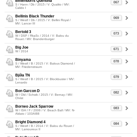
Bellendorfs Quentina
067
S / Hann / Db / 2015 / V: Qualito / MV:
Calido I
Bellinis Black Thunder
069
S / Westf / Db / 2015 / V: Bellini Royal /
MV: Lancer III
Bertold 3
073
W / DSP / RkaSc / 2014 / V: Balou du
Rouet / MV: Brandenburger
Big Joe
671
W / 2014
Binyama
078
S / Westf / B / 2015 / V: Balous Diamond /
MV: Friedenstraum
Bjóla TN
079
S / Westf / B / 2015 / V: Blockbuster / MV:
Lenardo
Bon Garcon D
082
W / Old / Schwb / 2015 / V: Bernay / MV:
Christ
Borneo Jack Sparrow
083
W / ISH / F / 2006 / V: Beach Ball / MV: N-
Aldato / 103AI88
Bright Diamond 4
084
S / Westf / B / 2014 / V: Balou du Rouet /
MV: Lamoureux II