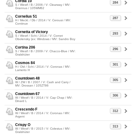
Cordia 10
284
S / Westf / B / 2006 / V: Clearway / MV:
Grannus / 105WM62
Cornelius 51
287
H / Meckl. / Db / 2014 / V: Cerousi / MV:
Continue
Cornetta of Victory
293
S / Westf / Schi / 2014 / V: Cornet
Obolensky (ex: Windows / MV: Sandro Boy
Cortina 206
296
S / Westf / B / 2009 / V: Chacco-Blue / MV:
Gralshüter
Cosmos 84
301
H / Old / Schi / 2014 / V: Coronas / MV:
Lamerto H
Countdown 48
305
W / ZW / B / 2007 / V: Cash and Carry /
MV: Drossan / 105ZT86
Countdown 67
306
W / Westf / B / 2014 / V: Cap Chap / MV:
Dinard L
Crescendo F
312
W / Westf / B / 2014 / V: Coronas / MV:
Argent
Crispy O
313
W / Westf / B / 2015 / V: Colestus / MV:
Gralshüter