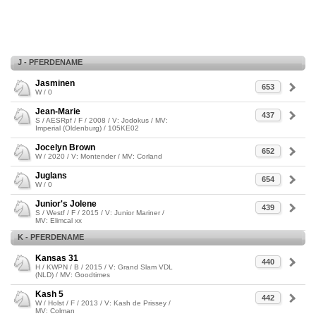
J - PFERDENAME
Jasminen
653
W / 0
Jean-Marie
437
S / AESRpf / F / 2008 / V: Jodokus / MV:
Imperial (Oldenburg) / 105KE02
Jocelyn Brown
652
W / 2020 / V: Montender / MV: Corland
Juglans
654
W / 0
Junior's Jolene
439
S / Westf / F / 2015 / V: Junior Mariner /
MV: Elimcal xx
K - PFERDENAME
Kansas 31
440
H / KWPN / B / 2015 / V: Grand Slam VDL
(NLD) / MV: Goodtimes
Kash 5
442
W / Holst / F / 2013 / V: Kash de Prissey /
MV: Colman