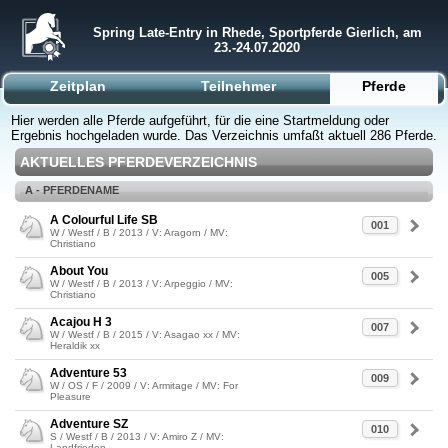
Spring Late-Entry in Rhede, Sportpferde Gierlich, am
23.-24.07.2020
Zeitplan
Teilnehmer
Pferde
Hier werden alle Pferde aufgeführt, für die eine Startmeldung oder
Ergebnis hochgeladen wurde. Das Verzeichnis umfaßt aktuell 286 Pferde.
AKTUELLES PFERDEVERZEICHNIS
A - PFERDENAME
A Colourful Life SB
001
W / Westf / B / 2013 / V: Aragorn / MV:
Christiano
About You
005
W / Westf / B / 2013 / V: Arpeggio / MV:
Christiano
Acajou H 3
007
W / Westf / B / 2015 / V: Asagao xx / MV:
Heraldik xx
Adventure 53
009
W / OS / F / 2009 / V: Armitage / MV: For
Pleasure
Adventure SZ
010
S / Westf / B / 2013 / V: Amiro Z / MV:
Landfrieden