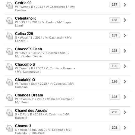
Cedric 90
187
W / Westf / B / 2013 / V: Cascadello I / MV:
Cordino
Celentano K
188
W / OS / F / 2013 / V: Cador / MV: Lapis
Lazuli
Celina 229
189
S / Westf / B / 2014 / V: Cachassini / MV:
Lancer III
Chacco`s Flash
193
W / OS / B / 2012 / V: Chacco's Son I /
MV: Golden Deister
Chacomo S
195
W / Westf / B / 2007 / V: Continus Grannus
/ MV: Lamoureux I
Chadakki O
196
W / Westf / Schi / 2015 / V: Colestus / MV:
Coronino
Chances Dream
198
W / KWPN / B / 2007 / V: Dream Catcher /
MV: Ferro
Chanel des Aucels
200
S / Z.Rpf / B / 2013 / V: Cosinhus / MV:
Baldini II
Chansu 3
202
S / Holst / Schi / 2010 / V: Legolas / MV:
Calando I / 106US44