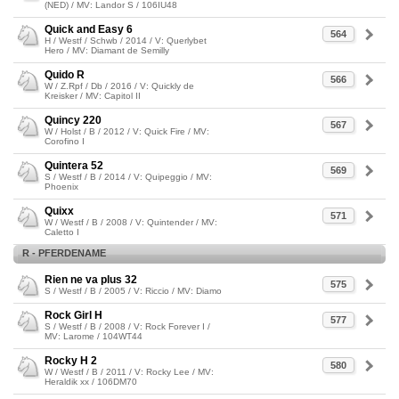
(NED) / MV: Landor S / 106IU48
Quick and Easy 6
564
H / Westf / Schwb / 2014 / V: Querlybet
Hero / MV: Diamant de Semilly
Quido R
566
W / Z.Rpf / Db / 2016 / V: Quickly de
Kreisker / MV: Capitol II
Quincy 220
567
W / Holst / B / 2012 / V: Quick Fire / MV:
Corofino I
Quintera 52
569
S / Westf / B / 2014 / V: Quipeggio / MV:
Phoenix
Quixx
571
W / Westf / B / 2008 / V: Quintender / MV:
Caletto I
R - PFERDENAME
Rien ne va plus 32
575
S / Westf / B / 2005 / V: Riccio / MV: Diamo
Rock Girl H
577
S / Westf / B / 2008 / V: Rock Forever I /
MV: Larome / 104WT44
Rocky H 2
580
W / Westf / B / 2011 / V: Rocky Lee / MV:
Heraldik xx / 106DM70