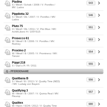
Piadina
543
S / Westf / Schwb / 2008 / V: Pontifex /
MV: Lados
Pippilotta 32
546
S / Westf / Db / 2007 / V: Pontifex / MV:
Lados
Pluto 75
551
H / Westf / Db / 2011 / V: Plot Blue / MV:
Achill-Libero H / 105YS15
Prosecco 61
553
W / Westf / B / 2006 / V: Pontifex / MV:
Rodney
Proximo 2
554
W / Westf / B / 2005 / V: Prominenz / MV:
Tänzer
Püppi 218
555
S / Grpf.o.R / R / 2011
Q - PFERDENAME
Qualibana B
556
S / Westf / B / 2013 / V: Quality Time (NED)
/ MV: Ludwig von Bayern
Qualifying 3
557
W / Westf / B / 2007 / V: Quinta Real / MV:
Fleurop
Qualitex
680
W / Hann / SCHI / 2012 / V: Quality Time