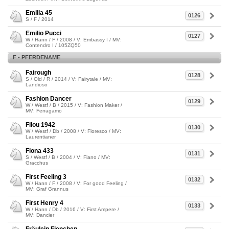
Emilia 45
0126
S / F / 2014
Emilio Pucci
0127
W / Hann / F / 2008 / V: Embassy I / MV:
Contendro I / 105ZQ50
F - PFERDENAME
Fairough
0128
S / Old / R / 2014 / V: Fairytale / MV:
Landioso
Fashion Dancer
0129
W / Westf / B / 2015 / V: Fashion Maker /
MV: Ferragamo
Filou 1942
0130
W / Westf / Db / 2008 / V: Floresco / MV:
Laurentianer
Fiona 433
0131
S / Westf / B / 2004 / V: Fiano / MV:
Gracchus
First Feeling 3
0132
W / Hann / F / 2008 / V: For good Feeling /
MV: Graf Grannus
First Henry 4
0133
W / Hann / Db / 2016 / V: First Ampere /
MV: Dancier