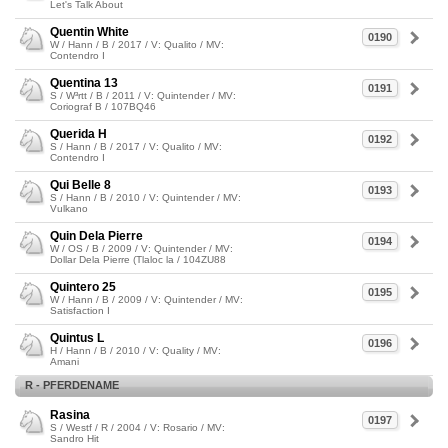
Let's Talk About
Quentin White
0190
W / Hann / B / 2017 / V: Qualito / MV:
Contendro I
Quentina 13
0191
S / W³rtt / B / 2011 / V: Quintender / MV:
Coriograf B / 107BQ46
Querida H
0192
S / Hann / B / 2017 / V: Qualito / MV:
Contendro I
Qui Belle 8
0193
S / Hann / B / 2010 / V: Quintender / MV:
Vulkano
Quin Dela Pierre
0194
W / OS / B / 2009 / V: Quintender / MV:
Dollar Dela Pierre (Tlaloc la / 104ZU88
Quintero 25
0195
W / Hann / B / 2009 / V: Quintender / MV:
Satisfaction I
Quintus L
0196
H / Hann / B / 2010 / V: Quality / MV:
Amani
R - PFERDENAME
Rasina
0197
S / Westf / R / 2004 / V: Rosario / MV:
Sandro Hit