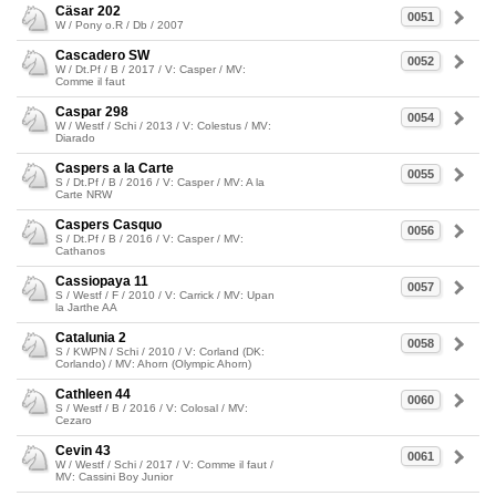
Cäsar 202
0051
W / Pony o.R / Db / 2007
Cascadero SW
0052
W / Dt.Pf / B / 2017 / V: Casper / MV:
Comme il faut
Caspar 298
0054
W / Westf / Schi / 2013 / V: Colestus / MV:
Diarado
Caspers a la Carte
0055
S / Dt.Pf / B / 2016 / V: Casper / MV: A la
Carte NRW
Caspers Casquo
0056
S / Dt.Pf / B / 2016 / V: Casper / MV:
Cathanos
Cassiopaya 11
0057
S / Westf / F / 2010 / V: Carrick / MV: Upan
la Jarthe AA
Catalunia 2
0058
S / KWPN / Schi / 2010 / V: Corland (DK:
Corlando) / MV: Ahorn (Olympic Ahorn)
Cathleen 44
0060
S / Westf / B / 2016 / V: Colosal / MV:
Cezaro
Cevin 43
0061
W / Westf / Schi / 2017 / V: Comme il faut /
MV: Cassini Boy Junior