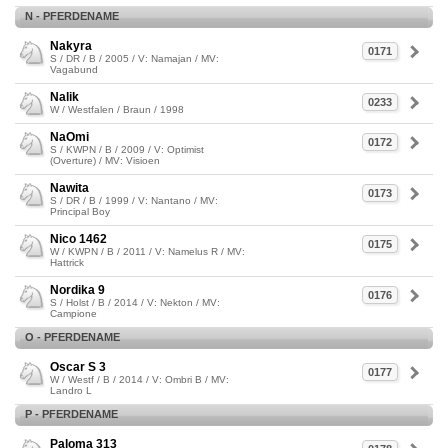
N - PFERDENAME
Nakyra
0171
S / DR / B / 2005 / V: Namajan / MV:
Vagabund
Nalik
0233
W / Westfalen / Braun / 1998
NaOmi
0172
S / KWPN / B / 2009 / V: Optimist
(Overture) / MV: Visioen
Nawita
0173
S / DR / B / 1999 / V: Nantano / MV:
Principal Boy
Nico 1462
0175
W / KWPN / B / 2011 / V: Namelus R / MV:
Hattrick
Nordika 9
0176
S / Holst / B / 2014 / V: Nekton / MV:
Campione
O - PFERDENAME
Oscar S 3
0177
W / Westf / B / 2014 / V: Ombri B / MV:
Landro L
P - PFERDENAME
Paloma 313