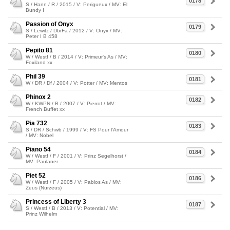
0178
S / Hann / R / 2015 / V: Perigueux / MV: El
Bundy I
Passion of Onyx
0179
S / Lewitz / DbrFa / 2012 / V: Onyx / MV:
Peter I B 458
Pepito 81
0180
W / Westf / B / 2014 / V: Primeur's As / MV:
Foxiland xx
Phil 39
0181
W / DR / Df / 2004 / V: Potter / MV: Mentos
Phinox 2
0182
W / KWPN / B / 2007 / V: Pierrot / MV:
French Buffet xx
Pia 732
0183
S / DR / Schwb / 1999 / V: FS Pour l'Amour
/ MV: Nobel
Piano 54
0184
W / Westf / F / 2001 / V: Prinz Segelhorst /
MV: Paulaner
Piet 52
0186
W / Westf / F / 2005 / V: Pablos As / MV:
Zeus (Nurzeus)
Princess of Liberty 3
0187
S / Westf / B / 2013 / V: Potential / MV:
Prinz Wilhelm