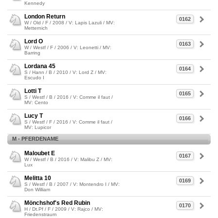
Kennedy
London Return
0162
W / Old / F / 2008 / V: Lapis Lazuli / MV:
Metternich
Lord O
0163
W / Westf / F / 2006 / V: Leonetti / MV:
Barring
Lordana 45
0164
S / Hann / B / 2010 / V: Lord Z / MV:
Escudo I
Lotti T
0165
S / Westf / B / 2016 / V: Comme il faut /
MV: Cento
Lucy T
0166
S / Westf / F / 2016 / V: Comme il faut /
MV: Lupicor
M - PFERDENAME
Maloubet E
0167
W / Westf / B / 2016 / V: Malibu Z / MV:
Lux
Melitta 10
0169
S / Westf / B / 2007 / V: Montendro I / MV:
Don William
Mönchshof's Red Rubin
0170
H / Dt.Pf / F / 2009 / V: Rajco / MV:
Friedenstraum