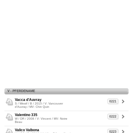
V - PFERDENAME
Vacca d'Auvray
0221
S / Westf / B / 2015 / V: Vancouver
d'Auvray / MV: Chin Quin
Valentino 335
0222
W / DR / 2008 / V: Vincent / MV: Notre
Beau
Valico Valbona
0223