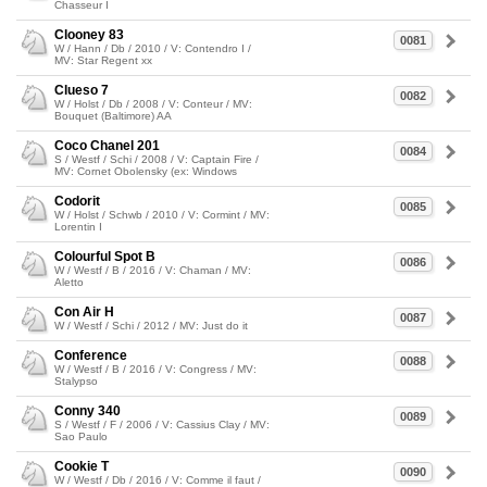
Chasseur I
Clooney 83
0081
W / Hann / Db / 2010 / V: Contendro I /
MV: Star Regent xx
Clueso 7
0082
W / Holst / Db / 2008 / V: Conteur / MV:
Bouquet (Baltimore) AA
Coco Chanel 201
0084
S / Westf / Schi / 2008 / V: Captain Fire /
MV: Cornet Obolensky (ex: Windows
Codorit
0085
W / Holst / Schwb / 2010 / V: Cormint / MV:
Lorentin I
Colourful Spot B
0086
W / Westf / B / 2016 / V: Chaman / MV:
Aletto
Con Air H
0087
W / Westf / Schi / 2012 / MV: Just do it
Conference
0088
W / Westf / B / 2016 / V: Congress / MV:
Stalypso
Conny 340
0089
S / Westf / F / 2006 / V: Cassius Clay / MV:
Sao Paulo
Cookie T
0090
W / Westf / Db / 2016 / V: Comme il faut /