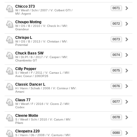
Chicco 373
0071
W / Westf / Schi / 2007 / V: Colbert GTI /
MV: Argent
Choupo Moting
0072
W / OS / B / 2010 / V: Check In / MV:
Grandeur
Chrispo L
0073
W / OS / B / 2013 / V: Christian / MV:
Potential
Chuck Bass SW
0074
W / Dt.Pf / B / 2017 / V: Casper / MV:
Chambretto GT
Cilly Pepper
0075
S / Westf / F / 2011 / V: Camax L / MV:
Avec Coeur / 106OP26
Classic Dancer L
0076
H / Hann / Schwb / 2008 / V: Conteur / MV:
Amani
Claus 77
0077
W / Westf / F / 2016 / V: Cicero Z / MV:
Codex
Cleene Motte
0078
S / Westf / Schi / 2010 / V: Catum / MV:
Pilaro
Cleopatra 220
0080
S / Hann / Db / 2008 / V: Canturo / MV: