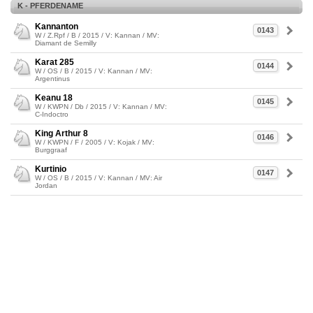
K - PFERDENAME
Kannanton
0143
W / Z.Rpf / B / 2015 / V: Kannan / MV:
Diamant de Semilly
Karat 285
0144
W / OS / B / 2015 / V: Kannan / MV:
Argentinus
Keanu 18
0145
W / KWPN / Db / 2015 / V: Kannan / MV:
C-Indoctro
King Arthur 8
0146
W / KWPN / F / 2005 / V: Kojak / MV:
Burggraaf
Kurtinio
0147
W / OS / B / 2015 / V: Kannan / MV: Air
Jordan