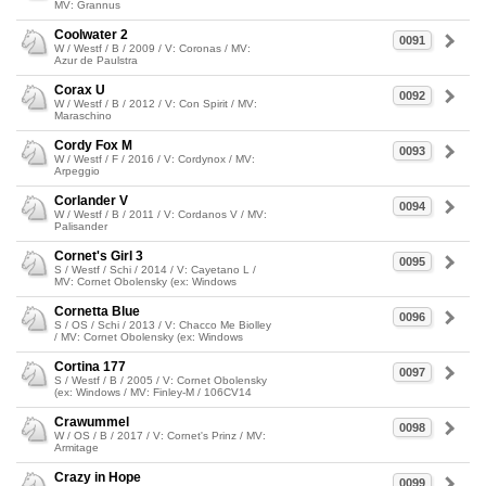
MV: Grannus
Coolwater 2
0091
W / Westf / B / 2009 / V: Coronas / MV:
Azur de Paulstra
Corax U
0092
W / Westf / B / 2012 / V: Con Spirit / MV:
Maraschino
Cordy Fox M
0093
W / Westf / F / 2016 / V: Cordynox / MV:
Arpeggio
Corlander V
0094
W / Westf / B / 2011 / V: Cordanos V / MV:
Palisander
Cornet's Girl 3
0095
S / Westf / Schi / 2014 / V: Cayetano L /
MV: Cornet Obolensky (ex: Windows
Cornetta Blue
0096
S / OS / Schi / 2013 / V: Chacco Me Biolley
/ MV: Cornet Obolensky (ex: Windows
Cortina 177
0097
S / Westf / B / 2005 / V: Cornet Obolensky
(ex: Windows / MV: Finley-M / 106CV14
Crawummel
0098
W / OS / B / 2017 / V: Cornet's Prinz / MV:
Armitage
Crazy in Hope
0099