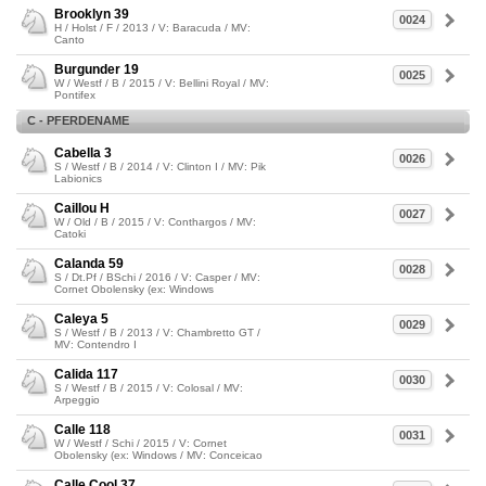
Brooklyn 39
0024
H / Holst / F / 2013 / V: Baracuda / MV:
Canto
Burgunder 19
0025
W / Westf / B / 2015 / V: Bellini Royal / MV:
Pontifex
C - PFERDENAME
Cabella 3
0026
S / Westf / B / 2014 / V: Clinton I / MV: Pik
Labionics
Caillou H
0027
W / Old / B / 2015 / V: Conthargos / MV:
Catoki
Calanda 59
0028
S / Dt.Pf / BSchi / 2016 / V: Casper / MV:
Cornet Obolensky (ex: Windows
Caleya 5
0029
S / Westf / B / 2013 / V: Chambretto GT /
MV: Contendro I
Calida 117
0030
S / Westf / B / 2015 / V: Colosal / MV:
Arpeggio
Calle 118
0031
W / Westf / Schi / 2015 / V: Cornet
Obolensky (ex: Windows / MV: Conceicao
Calle Cool 37