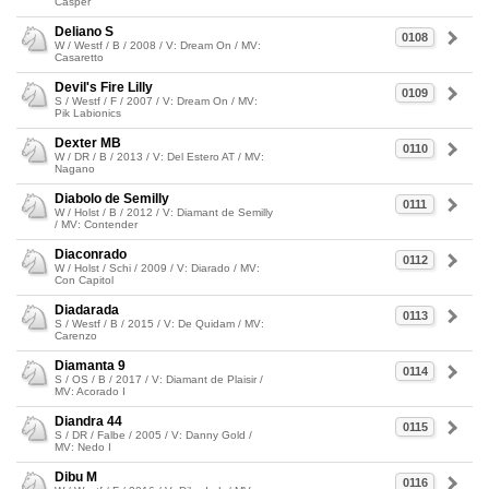
Casper
Deliano S
0108
W / Westf / B / 2008 / V: Dream On / MV:
Casaretto
Devil's Fire Lilly
0109
S / Westf / F / 2007 / V: Dream On / MV:
Pik Labionics
Dexter MB
0110
W / DR / B / 2013 / V: Del Estero AT / MV:
Nagano
Diabolo de Semilly
0111
W / Holst / B / 2012 / V: Diamant de Semilly
/ MV: Contender
Diaconrado
0112
W / Holst / Schi / 2009 / V: Diarado / MV:
Con Capitol
Diadarada
0113
S / Westf / B / 2015 / V: De Quidam / MV:
Carenzo
Diamanta 9
0114
S / OS / B / 2017 / V: Diamant de Plaisir /
MV: Acorado I
Diandra 44
0115
S / DR / Falbe / 2005 / V: Danny Gold /
MV: Nedo I
Dibu M
0116