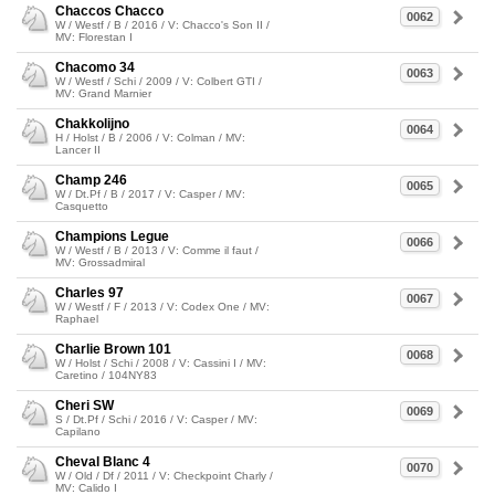
Chaccos Chacco
0062
W / Westf / B / 2016 / V: Chacco's Son II /
MV: Florestan I
Chacomo 34
0063
W / Westf / Schi / 2009 / V: Colbert GTI /
MV: Grand Marnier
Chakkolijno
0064
H / Holst / B / 2006 / V: Colman / MV:
Lancer II
Champ 246
0065
W / Dt.Pf / B / 2017 / V: Casper / MV:
Casquetto
Champions Legue
0066
W / Westf / B / 2013 / V: Comme il faut /
MV: Grossadmiral
Charles 97
0067
W / Westf / F / 2013 / V: Codex One / MV:
Raphael
Charlie Brown 101
0068
W / Holst / Schi / 2008 / V: Cassini I / MV:
Caretino / 104NY83
Cheri SW
0069
S / Dt.Pf / Schi / 2016 / V: Casper / MV:
Capilano
Cheval Blanc 4
0070
W / Old / Df / 2011 / V: Checkpoint Charly /
MV: Calido I