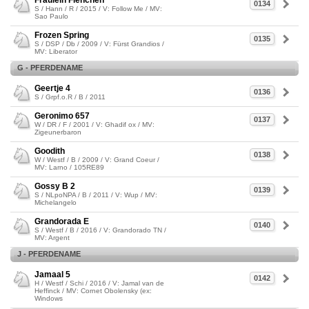
Fräulein Fienchen
0134
S / Hann / R / 2015 / V: Follow Me / MV:
Sao Paulo
Frozen Spring
0135
S / DSP / Db / 2009 / V: Fürst Grandios /
MV: Liberator
G - PFERDENAME
Geertje 4
0136
S / Grpf.o.R / B / 2011
Geronimo 657
0137
W / DR / F / 2001 / V: Ghadif ox / MV:
Zigeunerbaron
Goodith
0138
W / Westf / B / 2009 / V: Grand Coeur /
MV: Larno / 105RE89
Gossy B 2
0139
S / NLpoNPA / B / 2011 / V: Wup / MV:
Michelangelo
Grandorada E
0140
S / Westf / B / 2016 / V: Grandorado TN /
MV: Argent
J - PFERDENAME
Jamaal 5
0142
H / Westf / Schi / 2016 / V: Jamal van de
Heffinck / MV: Cornet Obolensky (ex:
Windows