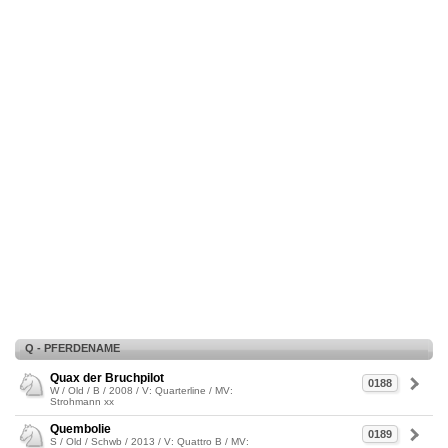
Q - PFERDENAME
Quax der Bruchpilot
0188
W / Old / B / 2008 / V: Quarterline / MV:
Strohmann xx
Quembolie
0189
S / Old / Schwb / 2013 / V: Quattro B / MV: