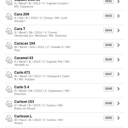
0041
H / Westf / B / 2012 / V: Captain Cooper /
MV: Carpaccio
Cara 209
0043
S / Old / B / 2015 / V: Cinsey / MV: Lord
Sinclair I
Cara T
0044
S / Westf / Db / 2014 / V: Cornet
Obolensky (ex: Windows / MV: Grannus
Caracas 104
0045
W / Westf / Schi / 2011 / V: Cristallo II / MV:
Pep
Caramel 43
0046
H / Westf / B / 2010 / V: Captain Fire / MV:
Heraldik xx
Carlo 473
0047
W / Westf / B / 2012 / V: Crimpack's Carlot
R / MV: Polydor
Carlo S 4
0048
H / Westf / Db / 2013 / V: Capistrano / MV:
Gracioso
Carlson 153
0049
H / Westf / B / 2015 / V: Carrico / MV:
Balou du Rouet
Carlsson L
0050
W / Hann / B / 2013 / V: Carrico / MV:
Amani