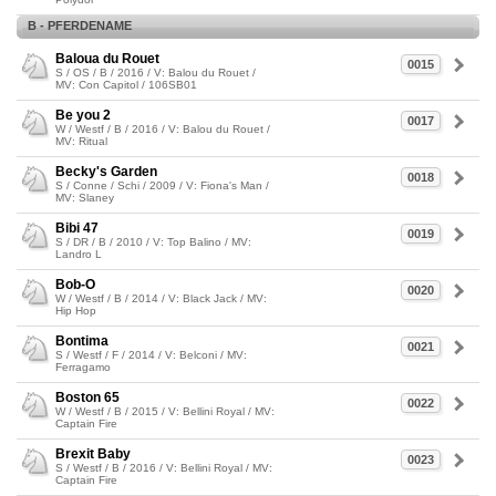
B - PFERDENAME
Baloua du Rouet
0015
S / OS / B / 2016 / V: Balou du Rouet /
MV: Con Capitol / 106SB01
Be you 2
0017
W / Westf / B / 2016 / V: Balou du Rouet /
MV: Ritual
Becky's Garden
0018
S / Conne / Schi / 2009 / V: Fiona's Man /
MV: Slaney
Bibi 47
0019
S / DR / B / 2010 / V: Top Balino / MV:
Landro L
Bob-O
0020
W / Westf / B / 2014 / V: Black Jack / MV:
Hip Hop
Bontima
0021
S / Westf / F / 2014 / V: Belconi / MV:
Ferragamo
Boston 65
0022
W / Westf / B / 2015 / V: Bellini Royal / MV:
Captain Fire
Brexit Baby
0023
S / Westf / B / 2016 / V: Bellini Royal / MV:
Captain Fire