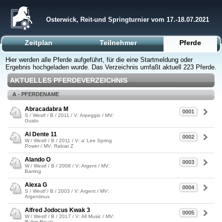
Osterwick, Reit-und Springturnier vom 17.-18.07.2021
Zeitplan
Teilnehmer
Pferde
Hier werden alle Pferde aufgeführt, für die eine Startmeldung oder
Ergebnis hochgeladen wurde. Das Verzeichnis umfaßt aktuell 223 Pferde.
AKTUELLES PFERDEVERZEICHNIS
A - PFERDENAME
Abracadabra M
0001
S / Westf / B / 2011 / V: Arpeggio / MV:
Guido
Al Dente 11
0002
W / Westf / B / 2011 / V: a' Lee Spring
Power / MV: Rabiat Z
Alando O
0003
W / Westf / B / 2008 / V: Argent / MV:
Barring
Alexa G
0004
S / Westf / B / 2003 / V: Argent / MV:
Argentinus
Alfred Jodocus Kwak 3
0005
W / Westf / B / 2017 / V: All Music / MV:
Rubin-Royal