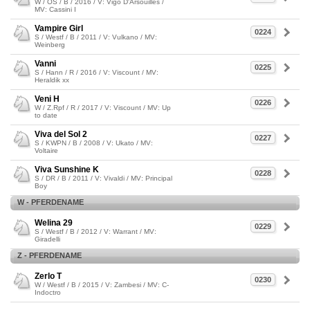
W / OS / B / 2016 / V: Vigo D'Arsouilles /
MV: Cassini I
Vampire Girl
0224
S / Westf / B / 2011 / V: Vulkano / MV:
Weinberg
Vanni
0225
S / Hann / R / 2016 / V: Viscount / MV:
Heraldik xx
Veni H
0226
W / Z.Rpf / R / 2017 / V: Viscount / MV: Up
to date
Viva del Sol 2
0227
S / KWPN / B / 2008 / V: Ukato / MV:
Voltaire
Viva Sunshine K
0228
S / DR / B / 2011 / V: Vivaldi / MV: Principal
Boy
W - PFERDENAME
Welina 29
0229
S / Westf / B / 2012 / V: Warrant / MV:
Giradelli
Z - PFERDENAME
Zerlo T
0230
W / Westf / B / 2015 / V: Zambesi / MV: C-
Indoctro