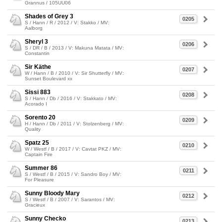
Grannus / 105UU06
Shades of Grey 3
0205
S / Hann / R / 2012 / V: Stakko / MV:
Aalborg
Sheryl 3
0206
S / DR / B / 2013 / V: Makuna Matata / MV:
Constantin
Sir Käthe
0207
W / Hann / B / 2010 / V: Sir Shutterfly / MV:
Sunset Boulevard xx
Sissi 883
0208
S / Hann / Db / 2016 / V: Stakkato / MV:
Acorado I
Sorento 20
0209
H / Hann / Db / 2011 / V: Stolzenberg / MV:
Quality
Spatz 25
0210
W / Westf / B / 2017 / V: Cavtat PKZ / MV:
Captain Fire
Summer 86
0211
S / Westf / B / 2015 / V: Sandro Boy / MV:
For Pleasure
Sunny Bloody Mary
0212
S / Westf / B / 2007 / V: Sarantos / MV:
Gracieux
Sunny Checko
0213