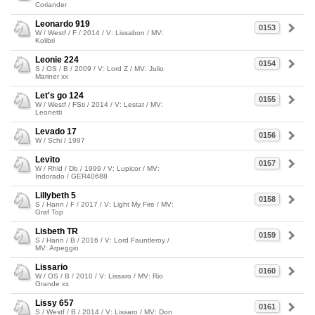
Coriander
Leonardo 919
0153
W / Westf / F / 2014 / V: Lissabon / MV:
Kolibri
Leonie 224
0154
S / OS / B / 2009 / V: Lord Z / MV: Julio
Mariner xx
Let's go 124
0155
W / Westf / FSti / 2014 / V: Lestat / MV:
Leonetti
Levado 17
0156
W / Schi / 1997
Levito
0157
W / Rhld / Db / 1999 / V: Lupicor / MV:
Indorado / GER40688
Lillybeth 5
0158
S / Hann / F / 2017 / V: Light My Fire / MV:
Graf Top
Lisbeth TR
0159
S / Hann / B / 2016 / V: Lord Fauntleroy /
MV: Arpeggio
Lissario
0160
W / OS / B / 2010 / V: Lissaro / MV: Rio
Grande xx
Lissy 657
0161
S / Westf / B / 2014 / V: Lissaro / MV: Don