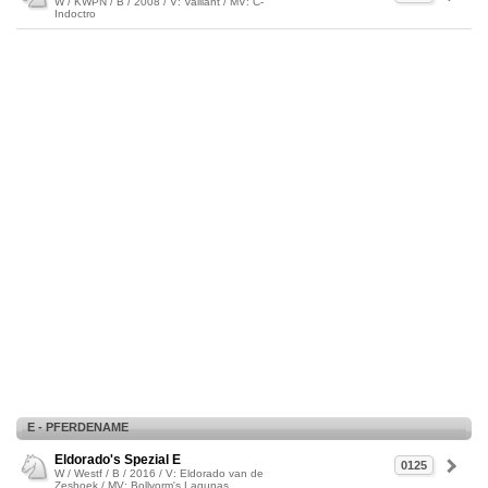
W / KWPN / B / 2008 / V: Vaillant / MV: C-
Indoctro
E - PFERDENAME
Eldorado's Spezial E
0125
W / Westf / B / 2016 / V: Eldorado van de
Zeshoek / MV: Bollvorm's Lagunas