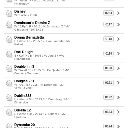
W / Westf / F / 2016 / V: Dibadu L / MV:
Nimmerday
Disney
0234
W / Fuchs / 2006
Dominator's Damiro Z
0117
W / Z.Rpf / R / 2016 / V: Dominator Z / MV:
C-Indoctro / 107EK28
Donna Bernadetta
0118
S / Westf / F / 2005 / V: Don Lauredo / MV:
Patriot
Dori Delight
0119
S / KWPN / B / 2008 / V: Lord Z / MV:
Heartbreaker
Double Inn 3
0120
W / Westf / B / 2015 / V: De Quidam / MV:
Continus Grannus
Douglas 261
0121
W / OS / B / 2015 / V: Diatendro / MV:
Verdi (Q-Verdi)
Dublin 233
0122
H / Westf / Db / 2013 / V: Den Haag / MV:
Dimension
Durella 12
0123
S / Westf / Db / 2014 / V: Duracell / MV:
Stakkato
Dynamite 20
0124