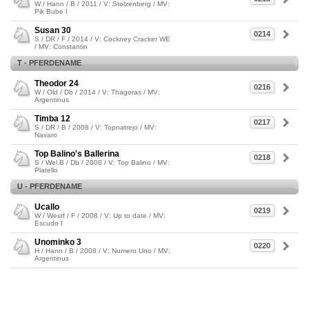
W / Hann / B / 2011 / V: Stolzenberg / MV:
Pik Bube I
Susan 30
0214
S / DR / F / 2014 / V: Cockney Cracker WE
/ MV: Constantin
T - PFERDENAME
Theodor 24
0216
W / Old / Db / 2014 / V: Thagoras / MV:
Argentinus
Timba 12
0217
S / DR / B / 2008 / V: Topnatrejo / MV:
Navaro
Top Balino's Ballerina
0218
S / Wel.B / Db / 2008 / V: Top Balino / MV:
Platello
U - PFERDENAME
Ucallo
0219
W / Westf / F / 2008 / V: Up to date / MV:
Escudo I
Unominko 3
0220
H / Hann / B / 2008 / V: Numero Uno / MV:
Argentinus