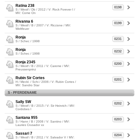
Ratina 238
0198
S / Westf / Db / 2012 / V: Rock Forever I /
MV: Come On
Rivanna 6
0199
S / Westf / B / 2007 / V: Riccione / MV:
Weltfeuer
Ronja
0231
S / Schec / 1998
Ronja
0232
S / Schec / 1998
Ronja 2345
0200
S / Westf / B / 2011 / V: Careme / MV:
Preussenprinz
Rubin Sir Cortes
0201
H / Meckl. / Schi / 2006 / V: Rubin Cortes /
MV: Sandro Star
S - PFERDENAME
Sally SW
0202
S / Westf / B / 2015 / V: Sir Heinrich / MV:
Cordobes I
Santana 955
0203
S / Hann / B / 2008 / V: Santino / MV:
Lauries Crusador xx
Sassari 7
0204
S / Westf / B / 2011 / V: Salvador V / MV: