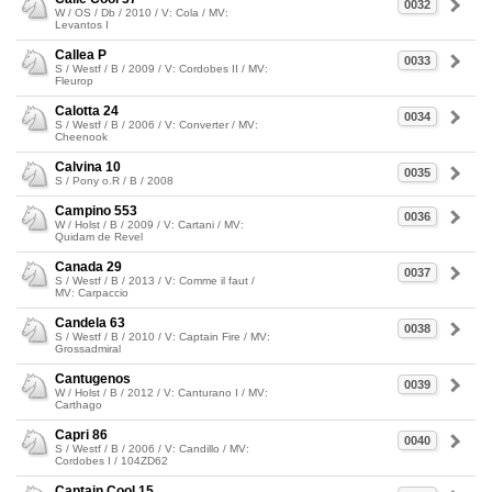
0032
W / OS / Db / 2010 / V: Cola / MV:
Levantos I
Callea P
0033
S / Westf / B / 2009 / V: Cordobes II / MV:
Fleurop
Calotta 24
0034
S / Westf / B / 2006 / V: Converter / MV:
Cheenook
Calvina 10
0035
S / Pony o.R / B / 2008
Campino 553
0036
W / Holst / B / 2009 / V: Cartani / MV:
Quidam de Revel
Canada 29
0037
S / Westf / B / 2013 / V: Comme il faut /
MV: Carpaccio
Candela 63
0038
S / Westf / B / 2010 / V: Captain Fire / MV:
Grossadmiral
Cantugenos
0039
W / Holst / B / 2012 / V: Canturano I / MV:
Carthago
Capri 86
0040
S / Westf / B / 2006 / V: Candillo / MV:
Cordobes I / 104ZD62
Captain Cool 15