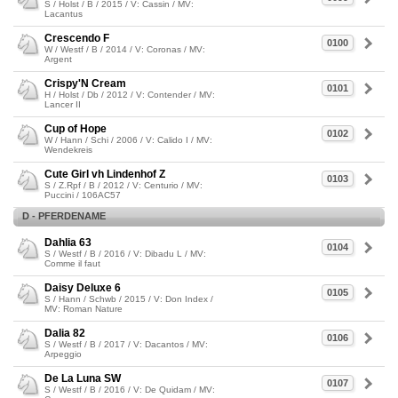
S / Holst / B / 2015 / V: Cassin / MV:
Lacantus
Crescendo F
0100
W / Westf / B / 2014 / V: Coronas / MV:
Argent
Crispy'N Cream
0101
H / Holst / Db / 2012 / V: Contender / MV:
Lancer II
Cup of Hope
0102
W / Hann / Schi / 2006 / V: Calido I / MV:
Wendekreis
Cute Girl vh Lindenhof Z
0103
S / Z.Rpf / B / 2012 / V: Centurio / MV:
Puccini / 106AC57
D - PFERDENAME
Dahlia 63
0104
S / Westf / B / 2016 / V: Dibadu L / MV:
Comme il faut
Daisy Deluxe 6
0105
S / Hann / Schwb / 2015 / V: Don Index /
MV: Roman Nature
Dalia 82
0106
S / Westf / B / 2017 / V: Dacantos / MV:
Arpeggio
De La Luna SW
0107
S / Westf / B / 2016 / V: De Quidam / MV: