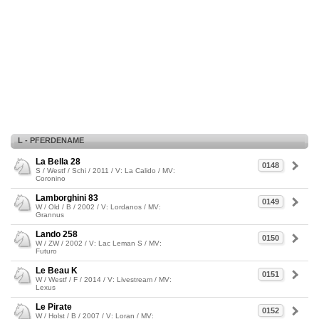
L - PFERDENAME
La Bella 28
0148
S / Westf / Schi / 2011 / V: La Calido / MV:
Coronino
Lamborghini 83
0149
W / Old / B / 2002 / V: Lordanos / MV:
Grannus
Lando 258
0150
W / ZW / 2002 / V: Lac Leman S / MV:
Futuro
Le Beau K
0151
W / Westf / F / 2014 / V: Livestream / MV:
Lexus
Le Pirate
0152
W / Holst / B / 2007 / V: Loran / MV: