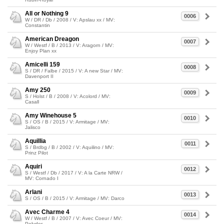
All or Nothing 9
0006
W / DR / Db / 2008 / V: Apslau xx / MV:
Constantin
American Dreagon
0007
W / Westf / B / 2013 / V: Aragorn / MV:
Enjoy Plan xx
Amicelli 159
0008
S / DR / Falbe / 2015 / V: A new Star / MV:
Davenport II
Amy 250
0009
S / Holst / B / 2008 / V: Acolord / MV:
Casall
Amy Winehouse 5
0010
S / OS / B / 2015 / V: Armitage / MV:
Jalisco
Aquillia
0011
S / Brdbg / B / 2002 / V: Aquilino / MV:
Prinz Pilot
Aquiri
0012
S / Westf / Db / 2017 / V: A la Carte NRW /
MV: Cornado I
Arlani
0013
S / OS / B / 2015 / V: Armitage / MV: Darco
Avec Charme 4
0014
W / Westf / B / 2007 / V: Avec Coeur / MV:
Polydor