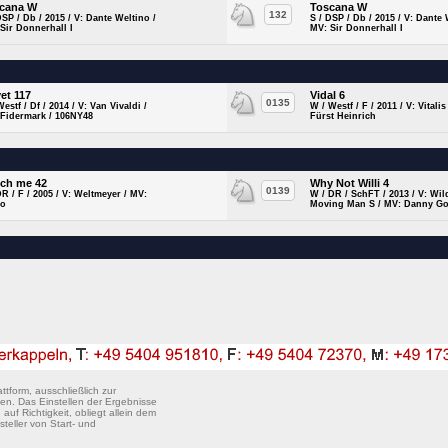
cana W
Toscana W
132
DSP / Db / 2015 / V: Dante Weltino /
S / DSP / Db / 2015 / V: Dante 
Sir Donnerhall I
MV: Sir Donnerhall I
vet 117
Vidal 6
0135
Westf / Df / 2014 / V: Van Vivaldi /
W / Westf / F / 2011 / V: Vitalis
 Fidermark / 106NY48
Fürst Heinrich
ch me 42
Why Not Willi 4
0139
DR / F / 2005 / V: Weltmeyer / MV:
W / DR / SchFT / 2013 / V: Wil
o
Moving Man S / MV: Danny Go
ttform, ausschließlich zur
en. Das Einstellen der Ergebnisse
uf Richtigkeit, obliegt allein dem
steller von Start- und