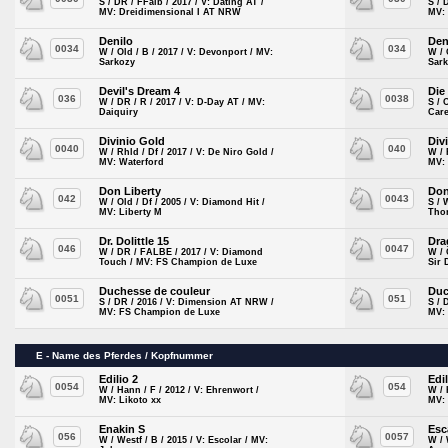
S / DR / FFalb / 2017 / V: Dating AT /
S / 
MV: Dreidimensional I AT NRW
MV:
Denilo
Den
0034
034
W / Old / B / 2017 / V: Devonport / MV:
W / 
Sarkozy
Sar
Devil's Dream 4
Die
036
0038
W / DR / R / 2017 / V: D-Day AT / MV:
S / 
Daiquiry
Car
Divinio Gold
Div
0040
040
W / Rhld / Df / 2017 / V: De Niro Gold /
W / 
MV: Waterford
MV:
Don Liberty
Don
042
0043
W / Old / Df / 2005 / V: Diamond Hit /
S / 
MV: Liberty M
Tho
Dr. Dolittle 15
Dra
046
0047
W / DR / FALBE / 2017 / V: Diamond
W / 
Touch / MV: FS Champion de Luxe
Sir 
Duchesse de couleur
Duc
0051
051
S / DR / 2016 / V: Dimension AT NRW /
S / 
MV: FS Champion de Luxe
MV:
E - Name des Pferdes / Kopfnummer
Edilio 2
Edil
0054
054
W / Hann / F / 2012 / V: Ehrenwort /
W / 
MV: Likoto xx
MV: 
Enakin S
Esc
056
0057
W / Westf / B / 2015 / V: Escolar / MV:
W / 