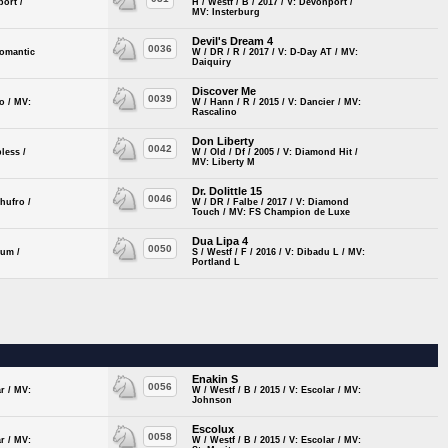
port /
H / Westf / B / 2017 / V: Devonport /
MV: Insterburg
Devil's Dream 4
0036
Romantic
W / DR / R / 2017 / V: D-Day AT / MV:
Daiquiry
Discover Me
0039
no / MV:
W / Hann / R / 2015 / V: Dancier / MV:
Rascalino
Don Liberty
0042
less /
W / Old / Df / 2005 / V: Diamond Hit /
MV: Liberty M
Dr. Dolittle 15
0046
chufro /
W / DR / Falbe / 2017 / V: Diamond
Touch / MV: FS Champion de Luxe
Dua Lipa 4
0050
ium /
S / Westf / F / 2016 / V: Dibadu L / MV:
Portland L
Enakin S
0056
ar / MV:
W / Westf / B / 2015 / V: Escolar / MV:
Johnson
Escolux
0058
ar / MV:
W / Westf / B / 2015 / V: Escolar / MV: