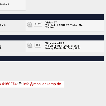
Weltino /
Vision 27
0137
 / MV:
W / Rhld / F / 2016 / V: Vitalis / MV:
Werther
Why Not Willi 4
139
d
W / DR / SchFT / 2013 / V: Wild
ld
Moving Man S / MV: Danny Gold