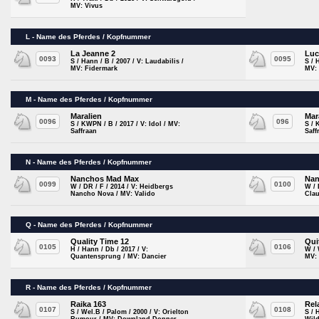
MV: Vivus
L - Name des Pferdes / Kopfnummer
La Jeanne 2
Luc
0093
0095
S / Hann / B / 2007 / V: Laudabilis /
S / 
MV: Fidermark
MV:
M - Name des Pferdes / Kopfnummer
Maralien
Mar
0096
096
S / KWPN / B / 2017 / V: Idol / MV:
S / 
Saffraan
Saff
N - Name des Pferdes / Kopfnummer
Nanchos Mad Max
Nan
0099
0100
W / DR / F / 2014 / V: Heidbergs
W / 
Nancho Nova / MV: Valido
Clau
Q - Name des Pferdes / Kopfnummer
Quality Time 12
Qui
0105
0106
H / Hann / Db / 2017 / V:
W / 
Quantensprung / MV: Dancier
MV:
R - Name des Pferdes / Kopfnummer
Raika 163
Rel
0107
0108
S / Wel.B / Palom / 2000 / V: Orielton
S / 