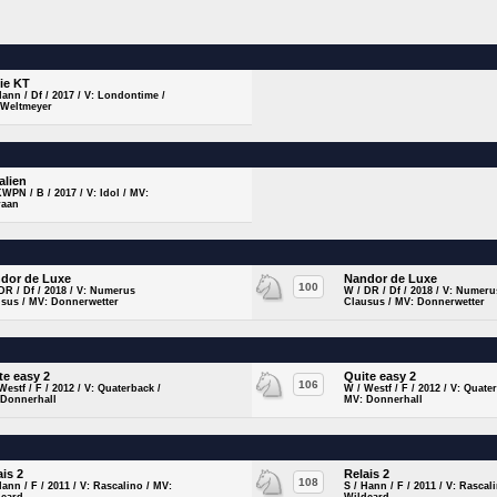
ie KT
Hann / Df / 2017 / V: Londontime /
 Weltmeyer
alien
KWPN / B / 2017 / V: Idol / MV:
raan
dor de Luxe
Nandor de Luxe
100
DR / Df / 2018 / V: Numerus
W / DR / Df / 2018 / V: Numeru
sus / MV: Donnerwetter
Clausus / MV: Donnerwetter
te easy 2
Quite easy 2
106
Westf / F / 2012 / V: Quaterback /
W / Westf / F / 2012 / V: Quate
 Donnerhall
MV: Donnerhall
ais 2
Relais 2
108
Hann / F / 2011 / V: Rascalino / MV:
S / Hann / F / 2011 / V: Rascal