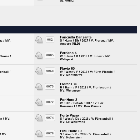
St. Moritz
Fanciulla Danzante
062
nz / MV:
S / Hann / Db / 2017 / V: Florenz / MV:
Ampere (NLD)
Ferriano 4
0065
 Choice /
W / Hann / R / 2016 / V: Finest / MV:
Weltgeist
Flavio 60
0068
enball /
W / Westf / F / 2012 / V: Fürst Piccolo /
MV: Montmartre
Florenz 76
0070
H / Hann / F / 2012 / V: Floriscount /
y
MV: Weltmeyer
For Hero 3
0072
W / Old / Schwb / 2017 / V: For
I
Romance I / MV: Don Primus
Forte Piano
0074
an / MV:
S / Westf / Db / 2016 / V: Fürstenball /
MV: Le Whirlwind
Frau Holle 19
0076
 / MV:
S / Westf / B / 2014 / V: Fürstenball /
MV: Hohenstein