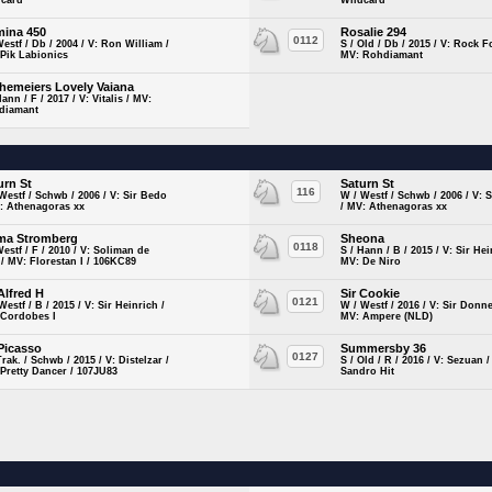
dcard
Wildcard
ina 450
Rosalie 294
0112
Westf / Db / 2004 / V: Ron William /
S / Old / Db / 2015 / V: Rock Fo
Pik Labionics
MV: Rohdiamant
hemeiers Lovely Vaiana
Hann / F / 2017 / V: Vitalis / MV:
diamant
urn St
Saturn St
116
Westf / Schwb / 2006 / V: Sir Bedo
W / Westf / Schwb / 2006 / V: 
: Athenagoras xx
/ MV: Athenagoras xx
ma Stromberg
Sheona
0118
Westf / F / 2010 / V: Soliman de
S / Hann / B / 2015 / V: Sir Hei
/ MV: Florestan I / 106KC89
MV: De Niro
 Alfred H
Sir Cookie
0121
Westf / B / 2015 / V: Sir Heinrich /
W / Westf / 2016 / V: Sir Donner
 Cordobes I
MV: Ampere (NLD)
 Picasso
Summersby 36
0127
Trak. / Schwb / 2015 / V: Distelzar /
S / Old / R / 2016 / V: Sezuan 
Pretty Dancer / 107JU83
Sandro Hit