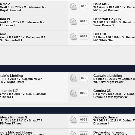
la Me 2
Baila Me 2
010
Westf / Df / 2017 / V: Belissimo M /
W / Westf / Df / 2017 / V: Beli
 Royal Diamond
MV: Royal Diamond
inda W
Benetton Boy HS
0015
Westf / F / 2017 / V: Belissimo M /
W / DR / B / 2017 / V: Benetto
Florestan I
Sweet Dream SF
same
Bliss 10
0017
Westf / B / 2017 / V: Belissimo M /
S / Hann / Df / 2014 / V: Belis
Sir Donnerhall I
MV: White Star
tain's Liebling
Captain's Liebling
020
DR / F / 2018 / V: Captain Meyer
S / DR / F / 2018 / V: Captain 
/ MV: Night-Power
WE / MV: Night-Power
stantin 117
Contina 35
0026
Westf / B / 2015 / V: Coal Diamond
S / Westf / Db / 2008 / V: Cont
: Dinard L
Grannus / MV: Mytens xx
Silva's Princess G
Dating's Dancer
0029
DR / Db / 2018 / V: Da Silva AT /
W / DR / F / 2017 / V: Dating A
 FS Pour l'Amour
Dressman I
ing's Milk and Honey
Déclaration d'amour
0031