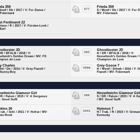
eda 359
Frieda 359
077
Westf / Db / 2017 / V: For Dance /
S / Westf / Db / 2017 / V: For 
 Fidermark
MV: Fidermark
st Ferdinand 22
Hann / R / 2017 / V: Fürsten-Look /
Earl
stbuster JD
Ghostbuster JD
082
DR / BFALB / 2018 / V:
H / DR / BFALB / 2018 / V:
elteich's Golden Dream / MV: FS
Hesselteich's Golden Dream /
mpion de Luxe
Champion de Luxe
y Charles
Grey Goose 7
0086
Old / Db / 2014 / V: Grey Flanell /
H / Westf / Schwb / 2016 / V: G
 Sunny-Boy
Flanell / MV: Fidermark
selteichs Glamour Girl
Hesselteichs Glamour Gir
088
DR / Palom / 2015 / V: A Gorgeous
S / DR / Palom / 2015 / V: A 
: Good Guffi
/ MV: Good Guffi
kins 26
Hymnus 7
0091
Trak. / Schi / 2011 / V: Hofrat / MV:
H / Trak. / R / 2015 / V: Griman
stic-Rock
Kentucky