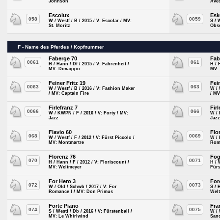
Johnson
Ave
Escolux
Esk
058
0059
W / Westf / B / 2015 / V: Escolar / MV:
S / 
St. Moritz
Obs
F - Name des Pferdes / Kopfnummer
Faberge 70
Fab
0061
061
H / Hann / Df / 2015 / V: Fahrenheit /
H / 
MV: Dimaggio
MV:
Feiner Fritz 19
Fei
0063
063
W / Westf / B / 2016 / V: Fashion Maker
W / 
/ MV: Captain Fire
/ MV
Firlefranz 7
Fir
0066
066
W / KWPN / F / 2016 / V: Forty / MV:
W / 
Jazz
Jaz
Flavio 60
Flo
068
0069
W / Westf / F / 2012 / V: Fürst Piccolo /
W / 
MV: Montmartre
Rom
Florenz 76
Fog
070
0071
H / Hann / F / 2012 / V: Floriscount /
H / 
MV: Weltmeyer
Fürs
For Hero 3
For
072
0073
W / Old / Schwb / 2017 / V: For
S / 
Romance I / MV: Don Primus
Wel
Forte Piano
Fra
074
0075
S / Westf / Db / 2016 / V: Fürstenball /
W / 
MV: Le Whirlwind
San