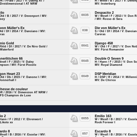
DR / FFalb / 2017 / V: Dating AT /
H / Westf / B / 2017 / V: Devon
 Dreidimensional I AT NRW
MV: Insterburg
ilo
Despacito 2
0035
Old / B / 2017 / V: Devonport / MV:
W / Westf / F / 2013 / V: Don 
kozy
/ MV: Rosso di Sera
 von Müller's Ex
Die von Müller's Ex
038
Old / Df / 2014 / V: Danciano / MV:
S / Old / Df / 2014 / V: Dancia
eras
Careras
inio Gold
Django 458
0041
Rhld / Df / 2017 / V: De Niro Gold /
W / Old / F / 2017 / V: Don Nob
 Waterford
MV: Fürst Romancier
nerlittchen 66
Double O Seven 9
0045
Westf / F / 2015 / V: Daley
H / Hann / F / 2015 / V: Don S
mpson / MV: Fürst Piccolo
MV: Royal Diamond
gon Heart 23
DSP Meridian
0049
Old / Db / 2015 / V: Danone I / MV:
H / DSP / R / 2014 / V: Millenn
Donnerhall I
MV: De Chirico
hesse de couleur
DR / 2016 / V: Dimension AT NRW /
 FS Champion de Luxe
io 2
Emilio 163
0055
Hann / F / 2012 / V: Ehrenwort /
W / Westf / B / 2017 / V: Escol
Likoto xx
Rock Forever I
ardo 8
Escardo 8
057
Westf / B / 2016 / V: Escolar / MV:
W / Westf / B / 2016 / V: Escol