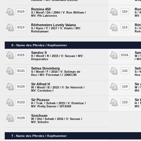
Rumour / MV: Downland Donner
Wil
Romina 450
Rom
0110
110
S / Westf / Db / 2004 / V: Ron William /
S / 
MV: Pik Labionics
MV: 
Röthemeiers Lovely Vaiana
Röt
0113
113
S / Hann / F / 2017 / V: Vitalis / MV:
S / 
Rohdiamant
Roh
S - Name des Pferdes / Kopfnummer
Sandoz 9
Sat
0115
0116
H / Westf / R / 2015 / V: Sezuan / MV:
W / 
Desperados
/ MV
Selma Stromberg
Sel
0141
141
S / Westf / F / 2010 / V: Soliman de
S / 
Hus / MV: Florestan I / 106KC89
Hus 
Sir Alfred H
Sir
0120
120
W / Westf / B / 2015 / V: Sir Heinrich /
W / 
MV: Cordobes I
MV:
Sir Picasso
Sir
0122
122
H / Trak. / Schwb / 2015 / V: Distelzar /
H / 
MV: Pretty Dancer / 107JU83
MV: 
Szechuan
0129
W / Old / Schwb / 2016 / V: Sezuan /
MV: Schufro
T - Name des Pferdes / Kopfnummer