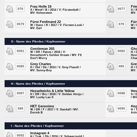
Frau Holle 19
Fri
076
0077
S / Westf / B / 2014 / V: Fürstenball /
S / 
MV: Hohenstein
MV:
Fürst Ferdinand 22
Für
0079
079
W / Hann / R / 2017 / V: Fürsten-Look /
W / 
MV: Earl
MV: 
G - Name des Pferdes / Kopfnummer
Gentleman 265
Gho
0081
0082
W / DR / Palom / 2016 / V:
H / 
Hesselteich's Golden Dream / MV: FS
Hess
Don't Worry
Cha
Grey Charles
Gre
0085
085
H / Old / Db / 2014 / V: Grey Flanell /
H / 
MV: Sunny-Boy
MV:
H - Name des Pferdes / Kopfnummer
Hesselteichs A Little Yellow
Hes
0087
0088
H / DR / Bis / 2018 / V: Golden Atreju /
S / 
MV: Lucky Lao II
/ MV
HET Geronimo
Hop
089
0090
W / DR / F / 2017 / V: Gandalf / MV:
H / 
Dornik B
Arti
I - Name des Pferdes / Kopfnummer
Instagram 4
0092
H / Trak. / Db / 2016 / V: Schwarzgold /