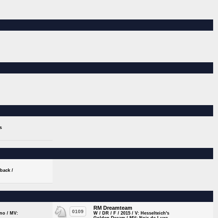
s
rback /
RM Dreamteam
0109
ino / MV:
W / DR / F / 2015 / V: Hesselteich's