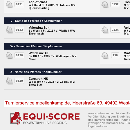
Top of class
Tos
0131
0132
W / Holst / F / 2012 / V: Totilas / MV:
S / 
Queens Darling
MV: 
V - Name des Pferdes / Kopfnummer
Valentina Sun
Vel
0133
0134
S / Westf / F / 2012 / V: Vitalis / MV:
H / 
Ehrentusch
MV:
W - Name des Pferdes / Kopfnummer
Watch me 42
Wat
0138
138
S / DR / F / 2005 / V: Weltmeyer / MV:
S / 
Nemo
Nem
Z - Name des Pferdes / Kopfnummer
Zurcaroh HS
0140
W / Westf / F / 2018 / V: Zoom / MV:
Show Star
www.equi-score.com ist eine Pla
Veröffentlichung von Ergebniss
und damit verbundene Prüfung a
jeweiligen Veranstalter bzw. Ein
Ergebnislisten.