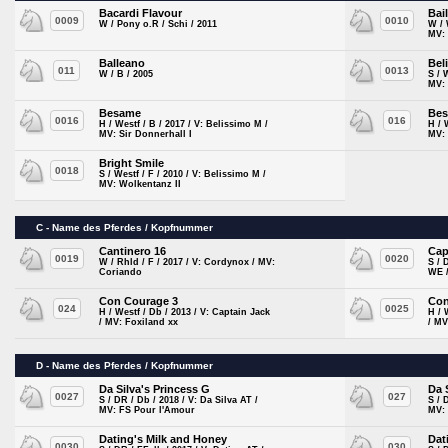
Bacardi Flavour
Bai
0009
0010
W / Pony o.R / Schi / 2011
W / 
MV:
Balleano
Bel
011
0013
W / B / 2005
S / 
MV: 
Besame
Be
0016
016
H / Westf / B / 2017 / V: Belissimo M /
H / 
MV: Sir Donnerhall I
MV: 
Bright Smile
0018
S / Westf / F / 2010 / V: Belissimo M /
MV: Wolkentanz II
C - Name des Pferdes / Kopfnummer
Cantinero 16
Cap
0019
0020
W / Rhld / F / 2017 / V: Cordynox / MV:
S / 
Coriando
WE 
Con Courage 3
Con
024
0025
H / Westf / Db / 2013 / V: Captain Jack
H / 
/ MV: Foxiland xx
/ MV
D - Name des Pferdes / Kopfnummer
Da Silva's Princess G
Da 
0027
027
S / DR / Db / 2018 / V: Da Silva AT /
S / 
MV: FS Pour l'Amour
MV:
Dating's Milk and Honey
Dat
0030
030