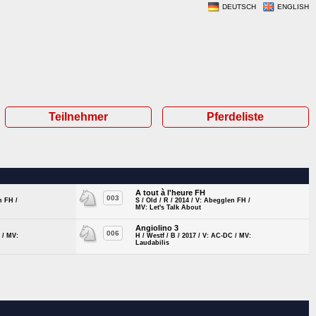
DEUTSCH
ENGLISH
Teilnehmer
Pferdeliste
A tout à l'heure FH
003
n FH /
S / Old / R / 2014 / V: Abegglen FH /
MV: Let's Talk About
Angiolino 3
006
 / MV:
H / Westf / B / 2017 / V: AC-DC / MV:
Laudabilis