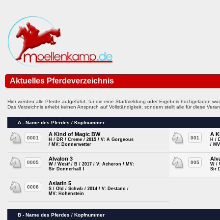
Aktuelles Pferdeverzeichnis
Hier werden alle Pferde aufgeführt, für die eine Startmeldung oder Ergebnis hochgeladen wur
Das Verzeichnis erhebt keinen Anspruch auf Vollständigkeit, sondern stellt alle für diese Ve
A - Name des Pferdes / Kopfnummer
A Kind of Magic BW
A K
0001
001
H / DR / Creme / 2015 / V: A Gorgeous
H / 
/ MV: Donnerwetter
/ MV
Alvalon 3
Alv
0005
005
W / Westf / B / 2017 / V: Acheron / MV:
W / 
Sir Donnerhall I
Sir 
Asiatin 5
0008
S / Old / Schwb / 2014 / V: Destano /
MV: Hohenstein
B - Name des Pferdes / Kopfnummer