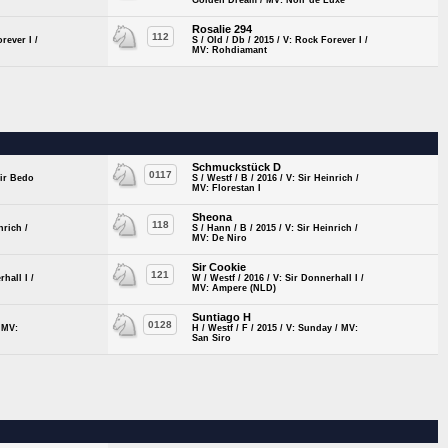
Golden Dream / MV: Noir de Luxe
Rosalie 294
112
rever I /
S / Old / Db / 2015 / V: Rock Forever I /
MV: Rohdiamant
Schmuckstück D
0117
Sir Bedo
S / Westf / B / 2016 / V: Sir Heinrich /
MV: Florestan I
Sheona
118
nrich /
S / Hann / B / 2015 / V: Sir Heinrich /
MV: De Niro
Sir Cookie
121
hall I /
W / Westf / 2016 / V: Sir Donnerhall I /
MV: Ampere (NLD)
Suntiago H
0128
/ MV:
H / Westf / F / 2015 / V: Sunday / MV:
San Siro