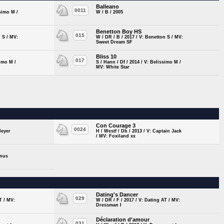
Balleano
0011
ssimo M /
W / B / 2005
Benetton Boy HS
015
n S / MV:
W / DR / B / 2017 / V: Benetton S / MV:
Sweet Dream SF
Bliss 10
017
simo M /
S / Hann / Df / 2014 / V: Belissimo M /
MV: White Star
Con Courage 3
0024
Meyer
H / Westf / Db / 2013 / V: Captain Jack
/ MV: Foxiland xx
inus
Dating's Dancer
029
T / MV:
W / DR / F / 2017 / V: Dating AT / MV:
Dressman I
Déclaration d'amour
031