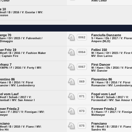
c Coeur
Avec Coeur
e 10
Westf / B / 2016 / V: Escolar / MV:
ession
erge 70
Fanciulla Danzante
0062
Hann / Df / 2015 / V: Fahrenheit /
S / Hann / Db / 2017 / V: Flore
 Dimaggio
Ampere (NLD)
ner Fritz 19
Fellini 150
0064
Westf / B / 2016 / V: Fashion Maker
W / Hann / Df / 2015 / V: First
: Captain Fire
MV: Don Larino
lefranz 7
First Dancer
0067
KWPN / F / 2016 / V: Forty / MV:
W / Hann / Db / 2016 / V: Fürst
z
MV: Dancier
rentino 86
Florentino 86
069
Hann / B / 2014 / V: Fürst
W / Hann / B / 2014 / V: Fürst
ancier / MV: Londonderry
Romancier / MV: Londonderr
el vom Lauf
Fogel vom Lauf
071
Westf / Schwb / 2017 / V:
H / Westf / Schwb / 2017 / V:
tenball / MV: San Amour I
Fürstenball / MV: San Amour 
ever Frieda 2
Forever Frieda 2
073
Hann / F / 2017 / V: Finnigan / MV:
S / Hann / F / 2017 / V: Finnig
tmeyer
Weltmeyer
nciano
Franciano
075
Westf / B / 2010 / V: Fiano / MV:
W / Westf / B / 2010 / V: Fiano
dro Hit
Sandro Hit