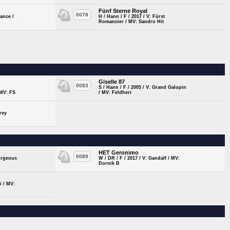
Fünf Sterne Royal
0078
Dance /
H / Hann / F / 2017 / V: Fürst
Romancier / MV: Sandro Hit
Giselle 87
0083
S / Hann / F / 2005 / V: Grand Galopin
 MV: FS
/ MV: Feldherr
rey
l
HET Geronimo
0089
Gorgeous
W / DR / F / 2017 / V: Gandalf / MV:
Dornik B
i / MV: