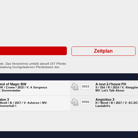
Zeitplan
de. Das Verzeichnis umfaßt aktuell 167 Pferde.
ranstaltung hochgeladenen Pferdedaten dar.
ind of Magic BW
A tout à l'heure FH
0003
DR / Creme / 2015 / V: A Gorgeous
S / Old / R / 2014 / V: Abeggle
: Donnerwetter
MV: Let's Talk About
alon 3
Angiolino 3
0006
Westf / B / 2017 / V: Acheron / MV:
H / Westf / B / 2017 / V: AC-DC
Donnerhall I
Laudabilis