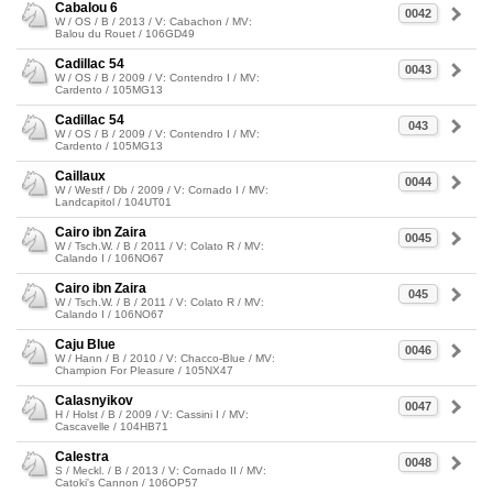
Cabalou 6
0042
W / OS / B / 2013 / V: Cabachon / MV:
Balou du Rouet / 106GD49
Cadillac 54
0043
W / OS / B / 2009 / V: Contendro I / MV:
Cardento / 105MG13
Cadillac 54
043
W / OS / B / 2009 / V: Contendro I / MV:
Cardento / 105MG13
Caillaux
0044
W / Westf / Db / 2009 / V: Cornado I / MV:
Landcapitol / 104UT01
Cairo ibn Zaira
0045
W / Tsch.W. / B / 2011 / V: Colato R / MV:
Calando I / 106NO67
Cairo ibn Zaira
045
W / Tsch.W. / B / 2011 / V: Colato R / MV:
Calando I / 106NO67
Caju Blue
0046
W / Hann / B / 2010 / V: Chacco-Blue / MV:
Champion For Pleasure / 105NX47
Calasnyikov
0047
H / Holst / B / 2009 / V: Cassini I / MV:
Cascavelle / 104HB71
Calestra
0048
S / Meckl. / B / 2013 / V: Cornado II / MV:
Catoki's Cannon / 106OP57