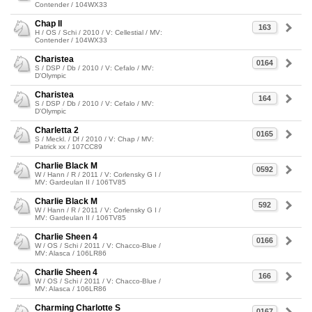
Contender / 104WX33
Chap II
163
H / OS / Schi / 2010 / V: Cellestial / MV:
Contender / 104WX33
Charistea
0164
S / DSP / Db / 2010 / V: Cefalo / MV:
D'Olympic
Charistea
164
S / DSP / Db / 2010 / V: Cefalo / MV:
D'Olympic
Charletta 2
0165
S / Meckl. / Df / 2010 / V: Chap / MV:
Patrick xx / 107CC89
Charlie Black M
0592
W / Hann / R / 2011 / V: Corlensky G I /
MV: Gardeulan II / 106TV85
Charlie Black M
592
W / Hann / R / 2011 / V: Corlensky G I /
MV: Gardeulan II / 106TV85
Charlie Sheen 4
0166
W / OS / Schi / 2011 / V: Chacco-Blue /
MV: Alasca / 106LR86
Charlie Sheen 4
166
W / OS / Schi / 2011 / V: Chacco-Blue /
MV: Alasca / 106LR86
Charming Charlotte S
0167