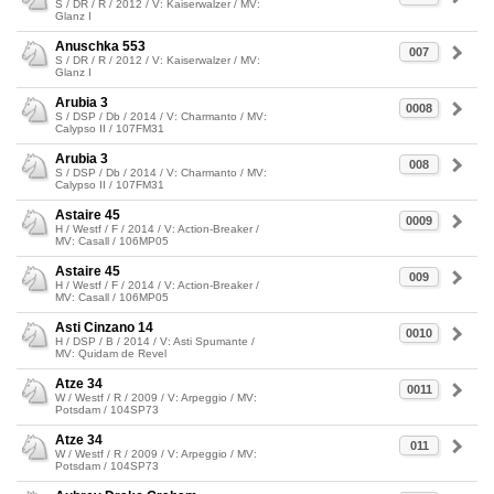
S / DR / R / 2012 / V: Kaiserwalzer / MV:
Glanz I
Anuschka 553
007
S / DR / R / 2012 / V: Kaiserwalzer / MV:
Glanz I
Arubia 3
0008
S / DSP / Db / 2014 / V: Charmanto / MV:
Calypso II / 107FM31
Arubia 3
008
S / DSP / Db / 2014 / V: Charmanto / MV:
Calypso II / 107FM31
Astaire 45
0009
H / Westf / F / 2014 / V: Action-Breaker /
MV: Casall / 106MP05
Astaire 45
009
H / Westf / F / 2014 / V: Action-Breaker /
MV: Casall / 106MP05
Asti Cinzano 14
0010
H / DSP / B / 2014 / V: Asti Spumante /
MV: Quidam de Revel
Atze 34
0011
W / Westf / R / 2009 / V: Arpeggio / MV:
Potsdam / 104SP73
Atze 34
011
W / Westf / R / 2009 / V: Arpeggio / MV:
Potsdam / 104SP73