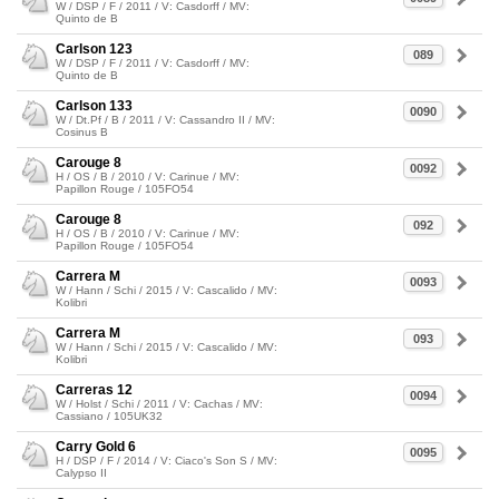
W / DSP / F / 2011 / V: Casdorff / MV:
Quinto de B
Carlson 123
089
W / DSP / F / 2011 / V: Casdorff / MV:
Quinto de B
Carlson 133
0090
W / Dt.Pf / B / 2011 / V: Cassandro II / MV:
Cosinus B
Carouge 8
0092
H / OS / B / 2010 / V: Carinue / MV:
Papillon Rouge / 105FO54
Carouge 8
092
H / OS / B / 2010 / V: Carinue / MV:
Papillon Rouge / 105FO54
Carrera M
0093
W / Hann / Schi / 2015 / V: Cascalido / MV:
Kolibri
Carrera M
093
W / Hann / Schi / 2015 / V: Cascalido / MV:
Kolibri
Carreras 12
0094
W / Holst / Schi / 2011 / V: Cachas / MV:
Cassiano / 105UK32
Carry Gold 6
0095
H / DSP / F / 2014 / V: Ciaco's Son S / MV:
Calypso II