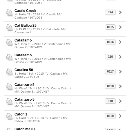
Carthago / 107LQ58
Castle Creek
614
H / Holst / B / 2014 / V: Casall / MV:
Carthago / 107LQ58
Cat Ballou 25
0115
H / Dt.Pf / B / 2015 / V: Baloutelli / MV:
Cassandro II
Catalfamo
0116
W / Hann / B / 2013 / V: Contendros / MV:
Grosso Z / 106WB21
Catalfamo
116
W / Hann / B / 2013 / V: Contendros / MV:
Grosso Z / 106WB21
Catalina 50
0117
S / Holst / Schi / 2015 / V: Cachas / MV:
Lasino / 107GY05
Catanzaro 5
0118
H / Westf / Schi / 2013 / V: Canon Calido /
MV: Quattro B / 105VH17
Catanzaro 5
118
H / Westf / Schi / 2013 / V: Canon Calido /
MV: Quattro B / 105VH17
Catch 3
0119
H / Holst / Schi / 2013 / V: Colman / MV:
Calido I / 106TY16
Catch me 67