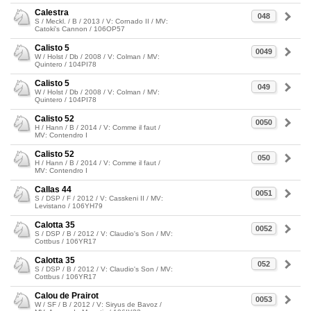
Calestra
048
S / Meckl. / B / 2013 / V: Cornado II / MV:
Catoki's Cannon / 106OP57
Calisto 5
0049
W / Holst / Db / 2008 / V: Colman / MV:
Quintero / 104PI78
Calisto 5
049
W / Holst / Db / 2008 / V: Colman / MV:
Quintero / 104PI78
Calisto 52
0050
H / Hann / B / 2014 / V: Comme il faut /
MV: Contendro I
Calisto 52
050
H / Hann / B / 2014 / V: Comme il faut /
MV: Contendro I
Callas 44
0051
S / DSP / F / 2012 / V: Casskeni II / MV:
Levistano / 106YH79
Calotta 35
0052
S / DSP / B / 2012 / V: Claudio's Son / MV:
Cottbus / 106YR17
Calotta 35
052
S / DSP / B / 2012 / V: Claudio's Son / MV:
Cottbus / 106YR17
Calou de Prairot
0053
W / SF / B / 2012 / V: Siryus de Bavoz /