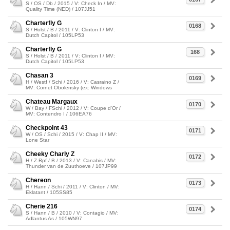
S / OS / Db / 2015 / V: Check In / MV:
Quality Time (NED) / 107JJ51
Charterfly G
0168
S / Holst / B / 2011 / V: Clinton I / MV:
Dutch Capitol / 105LP53
Charterfly G
168
S / Holst / B / 2011 / V: Clinton I / MV:
Dutch Capitol / 105LP53
Chasan 3
0169
H / Westf / Schi / 2016 / V: Casraino Z /
MV: Cornet Obolensky (ex: Windows
Chateau Margaux
0170
W / Bay / FSchi / 2012 / V: Coupe d'Or /
MV: Contendro I / 106EA76
Checkpoint 43
0171
W / OS / Schi / 2015 / V: Chap II / MV:
Lone Star
Cheeky Charly Z
0172
H / Z.Rpf / B / 2013 / V: Canabis / MV:
Thunder van de Zuuthoeve / 107JP99
Chereon
0173
H / Hann / Schi / 2011 / V: Clinton / MV:
Eklatant / 105SS85
Cherie 216
0174
S / Hann / B / 2010 / V: Contagio / MV:
Adlantus As / 105WN97