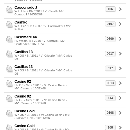
Cascorrado J
106
W / Holst / Db / 2011 / V: Casall / MV:
Corrado I / 105SO89
Cashko
0107
W / DSP / Db / 2007 / V: Cashmaker / MV:
Kolibri
Cashmere 44
0600
H / Westf / B / 2015 / V: Cristallo / MV:
Contender / 107LU74
Casillas 13
0617
W / OS / B / 2011 / V: Cristallo / MV: Carlos
DZ
Casillas 13
617
W / OS / B / 2011 / V: Cristallo / MV: Carlos
DZ
Casino 92
0613
H / OS / Schi / 2013 / V: Casino Berlin /
MV: Catano / 106EX68
Casino 92
613
H / OS / Schi / 2013 / V: Casino Berlin /
MV: Catano / 106EX68
Casino Gold
0108
W / OS / B / 2012 / V: Casino Berlin / MV:
Stakkato Gold / 105OW66
Casino Gold
108
W / OS / B / 2012 / V: Casino Berlin / MV: