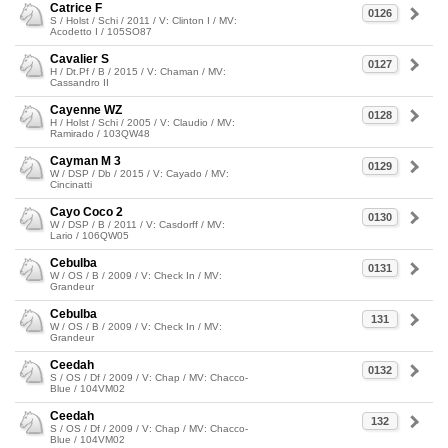
Catrice F
0126
S / Holst / Schi / 2011 / V: Clinton I / MV:
Acodetto I / 105SO87
Cavalier S
0127
H / Dt.Pf / B / 2015 / V: Chaman / MV:
Cassandro II
Cayenne WZ
0128
H / Holst / Schi / 2005 / V: Claudio / MV:
Ramirado / 103QW48
Cayman M 3
0129
W / DSP / Db / 2015 / V: Cayado / MV:
Cincinatti
Cayo Coco 2
0130
W / DSP / B / 2011 / V: Casdorff / MV:
Lario / 106QW05
Cebulba
0131
W / OS / B / 2009 / V: Check In / MV:
Grandeur
Cebulba
131
W / OS / B / 2009 / V: Check In / MV:
Grandeur
Ceedah
0132
S / OS / Df / 2009 / V: Chap / MV: Chacco-
Blue / 104VM02
Ceedah
132
S / OS / Df / 2009 / V: Chap / MV: Chacco-
Blue / 104VM02