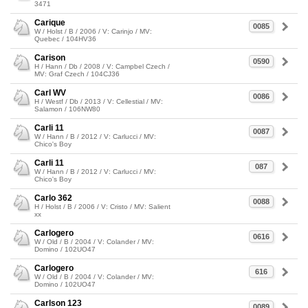
3471
Carique
0085
W / Holst / B / 2006 / V: Carinjo / MV:
Quebec / 104HV36
Carison
0590
H / Hann / Db / 2008 / V: Campbel Czech /
MV: Graf Czech / 104CJ36
Carl WV
0086
H / Westf / Db / 2013 / V: Cellestial / MV:
Salamon / 106NW80
Carli 11
0087
W / Hann / B / 2012 / V: Carlucci / MV:
Chico's Boy
Carli 11
087
W / Hann / B / 2012 / V: Carlucci / MV:
Chico's Boy
Carlo 362
0088
H / Holst / B / 2006 / V: Cristo / MV: Salient
xx
Carlogero
0616
W / Old / B / 2004 / V: Colander / MV:
Domino / 102UO47
Carlogero
616
W / Old / B / 2004 / V: Colander / MV:
Domino / 102UO47
Carlson 123
0089