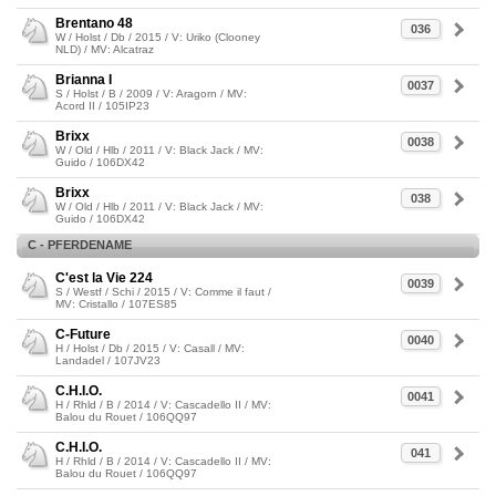
Brentano 48
036
W / Holst / Db / 2015 / V: Uriko (Clooney
NLD) / MV: Alcatraz
Brianna I
0037
S / Holst / B / 2009 / V: Aragorn / MV:
Acord II / 105IP23
Brixx
0038
W / Old / Hlb / 2011 / V: Black Jack / MV:
Guido / 106DX42
Brixx
038
W / Old / Hlb / 2011 / V: Black Jack / MV:
Guido / 106DX42
C - PFERDENAME
C'est la Vie 224
0039
S / Westf / Schi / 2015 / V: Comme il faut /
MV: Cristallo / 107ES85
C-Future
0040
H / Holst / Db / 2015 / V: Casall / MV:
Landadel / 107JV23
C.H.I.O.
0041
H / Rhld / B / 2014 / V: Cascadello II / MV:
Balou du Rouet / 106QQ97
C.H.I.O.
041
H / Rhld / B / 2014 / V: Cascadello II / MV:
Balou du Rouet / 106QQ97