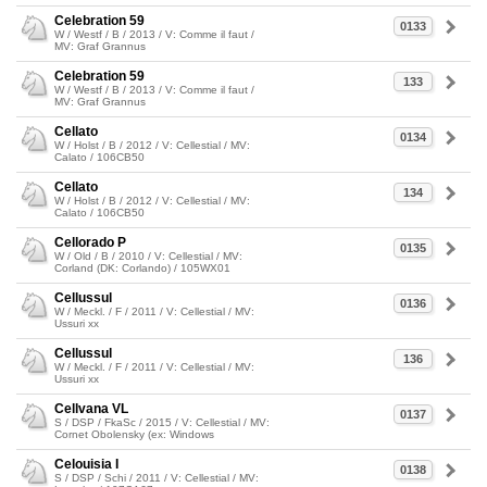
Celebration 59
0133
W / Westf / B / 2013 / V: Comme il faut /
MV: Graf Grannus
Celebration 59
133
W / Westf / B / 2013 / V: Comme il faut /
MV: Graf Grannus
Cellato
0134
W / Holst / B / 2012 / V: Cellestial / MV:
Calato / 106CB50
Cellato
134
W / Holst / B / 2012 / V: Cellestial / MV:
Calato / 106CB50
Cellorado P
0135
W / Old / B / 2010 / V: Cellestial / MV:
Corland (DK: Corlando) / 105WX01
Cellussul
0136
W / Meckl. / F / 2011 / V: Cellestial / MV:
Ussuri xx
Cellussul
136
W / Meckl. / F / 2011 / V: Cellestial / MV:
Ussuri xx
Cellvana VL
0137
S / DSP / FkaSc / 2015 / V: Cellestial / MV:
Cornet Obolensky (ex: Windows
Celouisia I
0138
S / DSP / Schi / 2011 / V: Cellestial / MV: