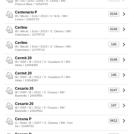
W / OS / Schi / 2009 / V: Cento / MV:
Chacco-Blue / 105AF32
Centenario P
0144
W / Meckl. / Schi / 2013 / V: N.N. / MV:
Linton / 106ST70
Cerlino
0145
W / Meckl. / Schi / 2015 / V: Clinton / MV:
Celentano / 107FP10
Cerlino
145
W / Meckl. / Schi / 2015 / V: Clinton / MV:
Celentano / 107FP10
Cermit 20
0146
W / DSP / B / 2012 / V: Casskeni II / MV:
Abke / 106HD90
Cermit 20
146
W / DSP / B / 2012 / V: Casskeni II / MV:
Abke / 106HD90
Cesario 20
0147
W / DSP / B / 2011 / V: Cesaro / MV:
Barinello / 106XR91
Cesario 20
147
W / DSP / B / 2011 / V: Cesaro / MV:
Barinello / 106XR91
Cessna P
0612
S / Holst / B / 2007 / V: Clarimo / MV: Con
Air / 104RT02