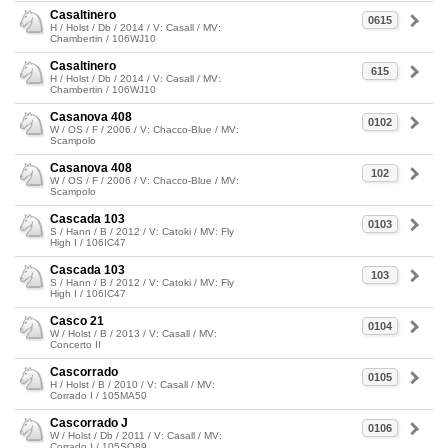
Casaltinero
0615
H / Holst / Db / 2014 / V: Casall / MV:
Chambertin / 106WJ10
Casaltinero
615
H / Holst / Db / 2014 / V: Casall / MV:
Chambertin / 106WJ10
Casanova 408
0102
W / OS / F / 2006 / V: Chacco-Blue / MV:
Scampolo
Casanova 408
102
W / OS / F / 2006 / V: Chacco-Blue / MV:
Scampolo
Cascada 103
0103
S / Hann / B / 2012 / V: Catoki / MV: Fly
High I / 106IC47
Cascada 103
103
S / Hann / B / 2012 / V: Catoki / MV: Fly
High I / 106IC47
Casco 21
0104
W / Holst / B / 2013 / V: Casall / MV:
Concerto II
Cascorrado
0105
H / Holst / B / 2010 / V: Casall / MV:
Corrado I / 105MA50
Cascorrado J
0106
W / Holst / Db / 2011 / V: Casall / MV:
Corrado I / 105SO89