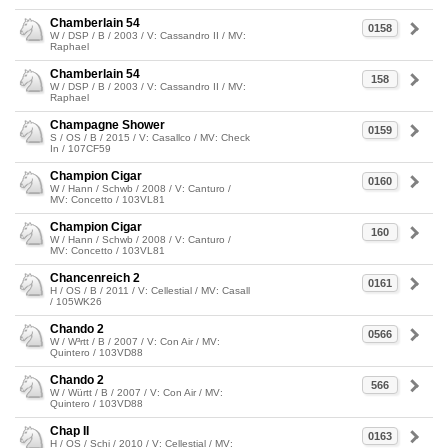
Chamberlain 54
0158
W / DSP / B / 2003 / V: Cassandro II / MV:
Raphael
Chamberlain 54
158
W / DSP / B / 2003 / V: Cassandro II / MV:
Raphael
Champagne Shower
0159
S / OS / B / 2015 / V: Casallco / MV: Check
In / 107CF59
Champion Cigar
0160
W / Hann / Schwb / 2008 / V: Canturo /
MV: Concetto / 103VL81
Champion Cigar
160
W / Hann / Schwb / 2008 / V: Canturo /
MV: Concetto / 103VL81
Chancenreich 2
0161
H / OS / B / 2011 / V: Cellestial / MV: Casall
/ 105WK26
Chando 2
0566
W / W³rtt / B / 2007 / V: Con Air / MV:
Quintero / 103VD88
Chando 2
566
W / Württ / B / 2007 / V: Con Air / MV:
Quintero / 103VD88
Chap II
0163
H / OS / Schi / 2010 / V: Cellestial / MV: