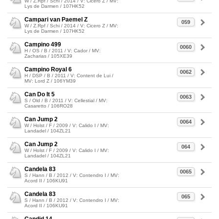
W / Z.Rpf / Schi / 2014 / V: Cicero Z / MV:
Lys de Darmen / 107HK52
Campari van Paemel Z
059
W / Z.Rpf / Schi / 2014 / V: Cicero Z / MV:
Lys de Darmen / 107HK52
Campino 499
0060
H / OS / B / 2011 / V: Cador / MV:
Zacharias / 105XE39
Campino Royal 6
0062
H / DSP / B / 2011 / V: Content de Lui /
MV: Lord Z / 106YM39
Can Do It 5
0063
S / Old / B / 2011 / V: Cellestial / MV:
Casaretto / 106RO28
Can Jump 2
0064
W / Holst / F / 2009 / V: Calido I / MV:
Landadel / 104ZL21
Can Jump 2
064
W / Holst / F / 2009 / V: Calido I / MV:
Landadel / 104ZL21
Candela 83
0065
S / Hann / B / 2012 / V: Contendro I / MV:
Acord II / 106KU91
Candela 83
065
S / Hann / B / 2012 / V: Contendro I / MV:
Acord II / 106KU91