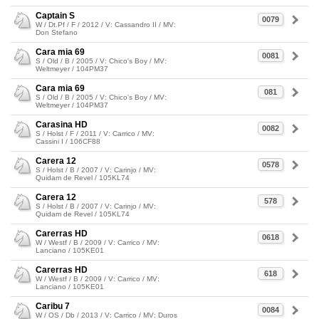
Captain S
0079
W / Dt.Pf / F / 2012 / V: Cassandro II / MV:
Don Stefano
Cara mia 69
0081
S / Old / B / 2005 / V: Chico's Boy / MV:
Weltmeyer / 104PM37
Cara mia 69
081
S / Old / B / 2005 / V: Chico's Boy / MV:
Weltmeyer / 104PM37
Carasina HD
0082
S / Holst / F / 2011 / V: Carrico / MV:
Cassini I / 106CF88
Carera 12
0578
S / Holst / B / 2007 / V: Carinjo / MV:
Quidam de Revel / 105KL74
Carera 12
578
S / Holst / B / 2007 / V: Carinjo / MV:
Quidam de Revel / 105KL74
Carerras HD
0618
W / Westf / B / 2009 / V: Carrico / MV:
Lanciano / 105KE01
Carerras HD
618
W / Westf / B / 2009 / V: Carrico / MV:
Lanciano / 105KE01
Caribu 7
0084
W / OS / Db / 2013 / V: Carrico / MV: Duros