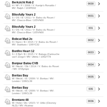
Berkzicht Rob 2
0030
H / NF / F / 2006 / V: Kantje's Ronaldo /
MV: Ralph / 103PE92
Blissfully Yours 2
0031
S / OS / B / 2011 / V: Balou du Rouet /
MV: Chacco-Blue / 105VN00
Blissfully Yours 2
031
S / OS / B / 2011 / V: Balou du Rouet /
MV: Chacco-Blue / 105VN00
Bobcat Mad Jo
0032
H / Hann / B / 2015 / V: Balou du Rouet /
MV: Stakkato / 106YC32
Bonfire Heart 12
0033
S / Z.Rpf / B / 2015 / V: Baluga (Cartouche
van't Zorgvl / MV: Ultimo / 106ZY79
Bonjour Balou CVB
0034
W / Meckl. / Db / 2014 / V: Balou du Rouet
/ MV: D'Olympic
Boritas Bay
0035
W / Meckl. / B / 2009 / V: Boritas / MV:
Levisto / 106CL39
Boritas Bay
035
W / Meckl. / B / 2009 / V: Boritas / MV:
Levisto / 106CL39
Brentano 48
0036
W / Holst / Db / 2015 / V: Uriko (Clooney
NLD) / MV: Alcatraz