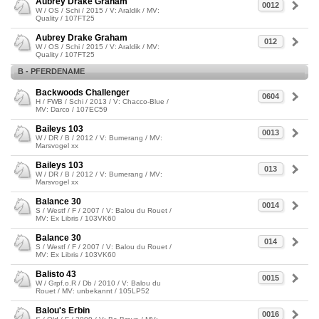
Aubrey Drake Graham
0012
W / OS / Schi / 2015 / V: Araldik / MV:
Quality / 107FT25
Aubrey Drake Graham
012
W / OS / Schi / 2015 / V: Araldik / MV:
Quality / 107FT25
B - PFERDENAME
Backwoods Challenger
0604
H / FWB / Schi / 2013 / V: Chacco-Blue /
MV: Darco / 107EC59
Baileys 103
0013
W / DR / B / 2012 / V: Bumerang / MV:
Marsvogel xx
Baileys 103
013
W / DR / B / 2012 / V: Bumerang / MV:
Marsvogel xx
Balance 30
0014
S / Westf / F / 2007 / V: Balou du Rouet /
MV: Ex Libris / 103VK60
Balance 30
014
S / Westf / F / 2007 / V: Balou du Rouet /
MV: Ex Libris / 103VK60
Balisto 43
0015
W / Grpf.o.R / Db / 2010 / V: Balou du
Rouet / MV: unbekannt / 105LP52
Balou's Erbin
0016