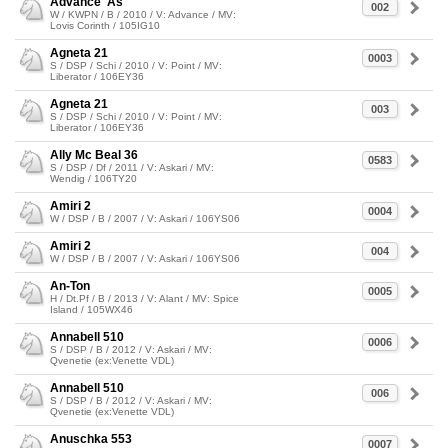
Advance' As
002
W / KWPN / B / 2010 / V: Advance / MV:
Lovis Corinth / 105IG10
Agneta 21
0003
S / DSP / Schi / 2010 / V: Point / MV:
Liberator / 106EY36
Agneta 21
003
S / DSP / Schi / 2010 / V: Point / MV:
Liberator / 106EY36
Ally Mc Beal 36
0583
S / DSP / Df / 2011 / V: Askari / MV:
Wendig / 106TY20
Amiri 2
0004
W / DSP / B / 2007 / V: Askari / 106YS06
Amiri 2
004
W / DSP / B / 2007 / V: Askari / 106YS06
An-Ton
0005
H / Dt.Pf / B / 2013 / V: Alant / MV: Spice
Island / 105WX46
Annabell 510
0006
S / DSP / B / 2012 / V: Askari / MV:
Qvenetie (ex:Venette VDL)
Annabell 510
006
S / DSP / B / 2012 / V: Askari / MV:
Qvenetie (ex:Venette VDL)
Anuschka 553
0007