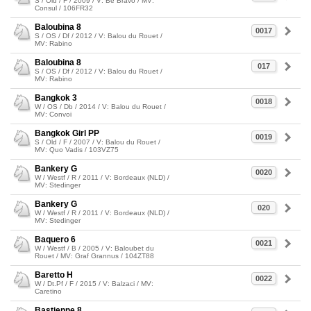
S / Old / F / 2009 / V: Be Bravo / MV:
Consul / 106FR32
Baloubina 8
0017
S / OS / Df / 2012 / V: Balou du Rouet /
MV: Rabino
Baloubina 8
017
S / OS / Df / 2012 / V: Balou du Rouet /
MV: Rabino
Bangkok 3
0018
W / OS / Db / 2014 / V: Balou du Rouet /
MV: Convoi
Bangkok Girl PP
0019
S / Old / F / 2007 / V: Balou du Rouet /
MV: Quo Vadis / 103VZ75
Bankery G
0020
W / Westf / R / 2011 / V: Bordeaux (NLD) /
MV: Stedinger
Bankery G
020
W / Westf / R / 2011 / V: Bordeaux (NLD) /
MV: Stedinger
Baquero 6
0021
W / Westf / B / 2005 / V: Baloubet du
Rouet / MV: Graf Grannus / 104ZT88
Baretto H
0022
W / Dt.Pf / F / 2015 / V: Balzaci / MV:
Caretino
Bastienne 8