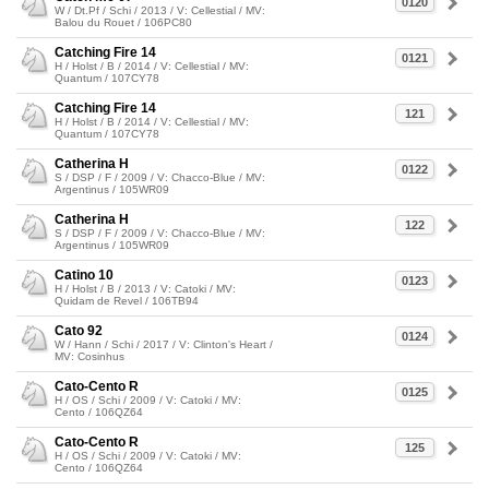
0120
W / Dt.Pf / Schi / 2013 / V: Cellestial / MV:
Balou du Rouet / 106PC80
Catching Fire 14
0121
H / Holst / B / 2014 / V: Cellestial / MV:
Quantum / 107CY78
Catching Fire 14
121
H / Holst / B / 2014 / V: Cellestial / MV:
Quantum / 107CY78
Catherina H
0122
S / DSP / F / 2009 / V: Chacco-Blue / MV:
Argentinus / 105WR09
Catherina H
122
S / DSP / F / 2009 / V: Chacco-Blue / MV:
Argentinus / 105WR09
Catino 10
0123
H / Holst / B / 2013 / V: Catoki / MV:
Quidam de Revel / 106TB94
Cato 92
0124
W / Hann / Schi / 2017 / V: Clinton's Heart /
MV: Cosinhus
Cato-Cento R
0125
H / OS / Schi / 2009 / V: Catoki / MV:
Cento / 106QZ64
Cato-Cento R
125
H / OS / Schi / 2009 / V: Catoki / MV:
Cento / 106QZ64