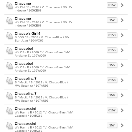
Chaccmo
0152
W / Old / B / 2010 / V: Chaccomo / MV: C-
Indoctro / 105KE68
Chaccmo
152
W / Old / B / 2010 / V: Chaccomo / MV: C-
Indoctro / 105KE68
Chacco's Girl 4
0153
S / OS / B / 2008 / V: Chacco-Blue / MV:
San Juan / 104VX66
Chaccobel
0155
W / OS / B / 2009 / V: Chacco-Blue / MV:
Andiamo Z / 105WQ60
Chaccobel
155
W / OS / B / 2009 / V: Chacco-Blue / MV:
Andiamo Z / 105WQ60
Chaccolina 7
0156
S / Meckl. / B / 2012 / V: Chacco-Blue /
MV: Ussuri xx / 107AU93
Chaccolina 7
156
S / Meckl. / B / 2012 / V: Chacco-Blue /
MV: Ussuri xx / 107AU93
Chaccossini
0157
W / Hann / B / 2012 / V: Chacco-Blue / MV:
Cassini II / 106RZ82
Chaccossini
157
W / Hann / B / 2012 / V: Chacco-Blue / MV:
Cassini II / 106RZ82