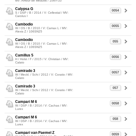
MV: Amour de Meautis / 106IY33
Calypsa G
0054
S / DSP / B / 2014 / V: Cellestial / MV:
Carolus I
Cambodio
0055
W / OS / B / 2010 / V: Camax L / MV:
Alexis Z / 106SN25
Cambodio
055
W / OS / B / 2010 / V: Camax L / MV:
Alexis Z / 106SN25
Camillus 5
0056
H / Holst / F / 2015 / V: Christian / MV:
Calato
Camirado 3
0057
W / Meckl. / Schi / 2012 / V: Coratio / MV:
Calato
Camirado 3
057
W / Meckl. / Schi / 2012 / V: Coratio / MV:
Calato
Campari M 6
0058
W / DSP / B / 2014 / V: Cachas / MV:
Lurex
Campari M 6
058
W / DSP / B / 2014 / V: Cachas / MV:
Lurex
Campari van Paemel Z
0059