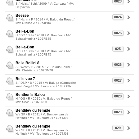
0023
S / Holst / Schi / 2009 / V: Cancara / MV:
Carpaccio
Beezee
0024
S / Hann / F / 2014 / V: Balou du Rouet /
MV: Grosso Z / 106JP04
Bell-a-Bon
0025
H / DR / Schi / 2010 / V: Bon Jovi / MV:
Schwalmprinz / 106FE45
Bell-a-Bon
025
H / DR / Schi / 2010 / V: Bon Jovi / MV:
Schwalmprinz / 106FE45
Bella Bellini 8
0026
S / Westf / B / 2015 / V: Balous Bellini /
MV: Christiano / 107DM78
Belle vue 7
0027
S / DSP / B / 2015 / V: Baluga (Cartouche
van't Zorgvl / MV: Levistano / 106XX07
Benthen's Balou
0028
H / OS / R / 2015 / V: Balou du Rouet /
MV: Silvio I / 107JN26
Benthley du Temple
0029
W / SF / B / 2011 / V: Bentley van de
Heffinck / MV: Tourlouroux / 105TJ93
Benthley du Temple
029
W / SF / B / 2011 / V: Bentley van de
Heffinck / MV: Tourlouroux / 105TJ93