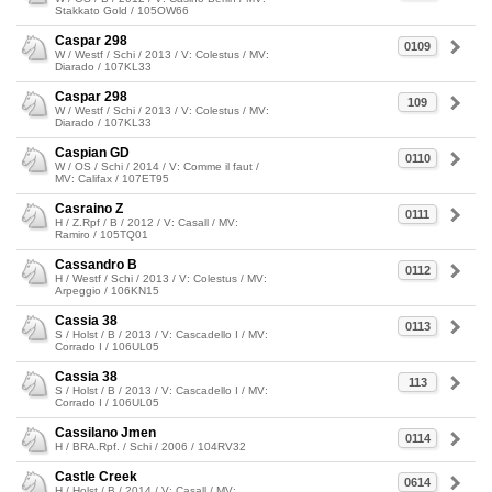
Stakkato Gold / 105OW66
Caspar 298
0109
W / Westf / Schi / 2013 / V: Colestus / MV:
Diarado / 107KL33
Caspar 298
109
W / Westf / Schi / 2013 / V: Colestus / MV:
Diarado / 107KL33
Caspian GD
0110
W / OS / Schi / 2014 / V: Comme il faut /
MV: Califax / 107ET95
Casraino Z
0111
H / Z.Rpf / B / 2012 / V: Casall / MV:
Ramiro / 105TQ01
Cassandro B
0112
H / Westf / Schi / 2013 / V: Colestus / MV:
Arpeggio / 106KN15
Cassia 38
0113
S / Holst / B / 2013 / V: Cascadello I / MV:
Corrado I / 106UL05
Cassia 38
113
S / Holst / B / 2013 / V: Cascadello I / MV:
Corrado I / 106UL05
Cassilano Jmen
0114
H / BRA.Rpf. / Schi / 2006 / 104RV32
Castle Creek
0614
H / Holst / B / 2014 / V: Casall / MV: