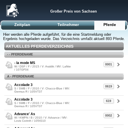
Großer Preis von Sachsen
Zeitplan
Teilnehmer
Pferde
Hier werden alle Pferde aufgeführt, für die eine Startmeldung oder
Ergebnis hochgeladen wurde. Das Verzeichnis umfaßt aktuell 893 Pferde.
AKTUELLES PFERDEVERZEICHNIS
- - PFERDENAME
- la mode MS
0001
W / DSP / F / 2015 / V: Araldik / MV: Lafitte
/ 107GF04
A - PFERDENAME
Accolade 3
0619
S / SWB / F / 2010 / V: Chacco-Blue / MV:
Germus R / 105VT37
Accolade 3
619
S / SWB / F / 2010 / V: Chacco-Blue / MV:
Germus R / 105VT37
Advance' As
0002
W / KWPN / B / 2010 / V: Advance / MV:
Lovis Corinth / 105IG10