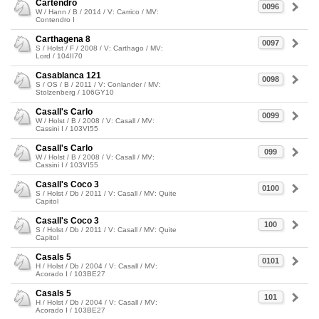
Cartendro
0096
W / Hann / B / 2014 / V: Carrico / MV:
Contendro I
Carthagena 8
0097
S / Holst / F / 2008 / V: Carthago / MV:
Lord / 104II70
Casablanca 121
0098
S / OS / B / 2011 / V: Conlander / MV:
Stolzenberg / 106GY10
Casall's Carlo
0099
W / Holst / B / 2008 / V: Casall / MV:
Cassini I / 103VI55
Casall's Carlo
099
W / Holst / B / 2008 / V: Casall / MV:
Cassini I / 103VI55
Casall's Coco 3
0100
S / Holst / Db / 2011 / V: Casall / MV: Quite
Capitol
Casall's Coco 3
100
S / Holst / Db / 2011 / V: Casall / MV: Quite
Capitol
Casals 5
0101
H / Holst / Db / 2004 / V: Casall / MV:
Acorado I / 103BE27
Casals 5
101
H / Holst / Db / 2004 / V: Casall / MV:
Acorado I / 103BE27