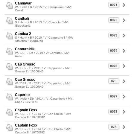
Cannavar
0071
W / Holst / B / 2015 / V: Cannavaru / MV:
Casall
Canthali
0072
S / Hann / B / 2013 / V: Check In / MV:
Glueckspilz
Cantica 2
0073
S / Hann / B / 2010 / V: Canturano I / MV:
Athletico / 106BG58
Canturaldik
0074
W / DSP / Db / 2015 / V: Canturat / MV:
Arctic
Cap Grosso
0075
W / DSP / B / 2011 / V: Cappucino / MV:
Grosso Z / 106OU40
Cap Grosso
075
W / DSP / B / 2011 / V: Cappucino / MV:
Grosso Z / 106OU40
Caperito
0077
W / Holst / Db / 2014 / V: Carambole / MV:
Capo / 107HY53
Captain Foxx
0078
W / DSP / F / 2014 / V: Con Chello / MV:
Corrado II / 107DG82
Captain Foxx
078
W / DSP / F / 2014 / V: Con Chello / MV:
Corrado II / 107DG82