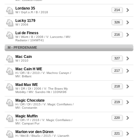
Lordano 35
214
W / Grpf.o.R / B / 2018
Lucky 1179
326
W / 2004
Lui de Finess
216
W / Württ / B / 2008 / V: Lancerto / MV:
Radiator / 104WT41
M - PFERDENAME
Mac Cain
327
W / 2010
Mac Cain H WE
217
H / DR / B / 2010 / V: Machno Carwyn /
MV: Brillant
Mad Max WE
218
W / DR / Df / 2006 / V: The Braes My
Mobility / MV: Sandro Hit / 103NX96
Magic Chocolate
219
H / DR / Df / 2015 / V: Magic Cornflakes /
MV: Constantin
Magic Muffin
220
S / DR / F / 2016 / V: Magic Cornflakes /
MV: Campari Pur
Marlon vor den Düren
221
H / Wel.B / BkaSc / 2015 / V: Llanarth