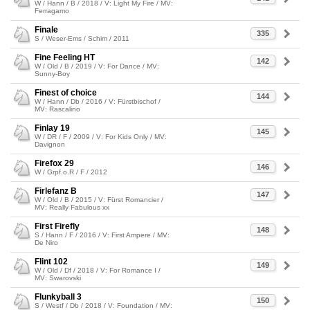
W / Hann / B / 2018 / V: Light My Fire / MV:
Ferragamo
Finale
335
S / Weser-Ems / Schim / 2011
Fine Feeling HT
142
W / Old / B / 2019 / V: For Dance / MV:
Sunny-Boy
Finest of choice
144
W / Hann / Db / 2016 / V: Fürstbischof /
MV: Rascalino
Finlay 19
145
W / DR / F / 2009 / V: For Kids Only / MV:
Davignon
Firefox 29
146
W / Grpf.o.R / F / 2012
Firlefanz B
147
W / Old / B / 2015 / V: Fürst Romancier /
MV: Really Fabulous xx
First Firefly
148
S / Hann / F / 2016 / V: First Ampere / MV:
De Niro
Flint 102
149
W / Old / Df / 2018 / V: For Romance I /
MV: Swarovski
Flunkyball 3
150
S / Westf / Db / 2018 / V: Foundation / MV: