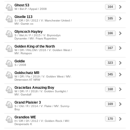
Ghost 53
164
W / Bel.P / Appal / 2008
Giselle 113
165
S / DR / Df / 2012 / V: Manchester United /
MV: Gamin ox
Glyncoch Hayley
166
S / Wel.A / F / 2015 / V: Brynrodyn
Dynamite / MV: Friars Rupertino
Golden King of the North
167
W / DR / PALOM / 2016 / V: Golden West /
MV: Rotspon
Goldie
323
S / 2008
Goldschatz MR
345
W / DR / Fis / 2019 / V: Golden West / MV:
Dimension AT NRW
Graciellas Amazing Boy
168
W / DR / F / 2018 / V: Golden Sunlight /
MV: Gandalf
Grand Plaisier 3
169
S / Old / R / 2014 / V: Flake / MV: Sunny-
Boy
Grandios WE
170
H / DR / Df / 2012 / V: Golden Rock / MV:
Desperado K