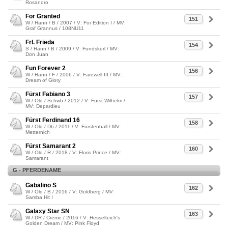
Rosandro
For Granted
151
W / Hann / B / 2007 / V: For Edition I / MV:
Graf Grannus / 108NU11
Frl. Frieda
154
S / Hann / B / 2009 / V: Fundskerl / MV:
Don Juan
Fun Forever 2
156
W / Hann / F / 2006 / V: Farewell III / MV:
Dream of Glory
Fürst Fabiano 3
157
W / Old / Schwb / 2012 / V: Fürst Wilhelm /
MV: Depardieu
Fürst Ferdinand 16
158
W / Old / Db / 2011 / V: Fürstenball / MV:
Metternich
Fürst Samarant 2
160
W / Old / R / 2018 / V: Floris Prince / MV:
Samarant
G - PFERDENAME
Gabalino S
162
W / Old / B / 2016 / V: Goldberg / MV:
Samba Hit I
Galaxy Star SN
163
W / DR / Creme / 2016 / V: Hesselteich's
Golden Dream / MV: Pink Floyd