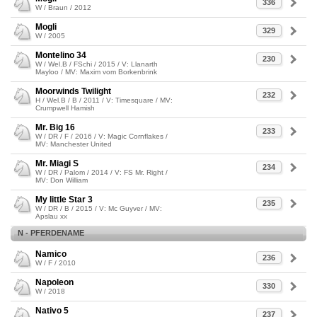
336
W / Braun / 2012
Mogli
329
W / 2005
Montelino 34
230
W / Wel.B / FSchi / 2015 / V: Llanarth
Mayloo / MV: Maxim vom Borkenbrink
Moorwinds Twilight
232
H / Wel.B / B / 2011 / V: Timesquare / MV:
Crumpwell Hamish
Mr. Big 16
233
W / DR / F / 2016 / V: Magic Cornflakes /
MV: Manchester United
Mr. Miagi S
234
W / DR / Palom / 2014 / V: FS Mr. Right /
MV: Don William
My little Star 3
235
W / DR / B / 2015 / V: Mc Guyver / MV:
Apslau xx
N - PFERDENAME
Namico
236
W / F / 2010
Napoleon
330
W / 2018
Nativo 5
237