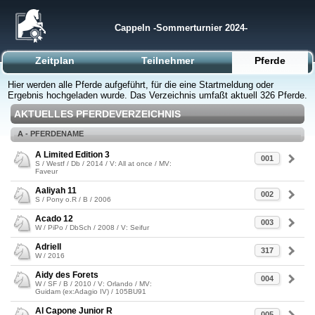
Cappeln -Sommerturnier 2024-
Zeitplan
Teilnehmer
Pferde
Hier werden alle Pferde aufgeführt, für die eine Startmeldung oder
Ergebnis hochgeladen wurde. Das Verzeichnis umfaßt aktuell 326 Pferde.
AKTUELLES PFERDEVERZEICHNIS
A - PFERDENAME
A Limited Edition 3
001
S / Westf / Db / 2014 / V: All at once / MV:
Faveur
Aaliyah 11
002
S / Pony o.R / B / 2006
Acado 12
003
W / PiPo / DbSch / 2008 / V: Seifur
Adriell
317
W / 2016
Aidy des Forets
004
W / SF / B / 2010 / V: Orlando / MV:
Guidam (ex:Adagio IV) / 105BU91
Al Capone Junior R
005