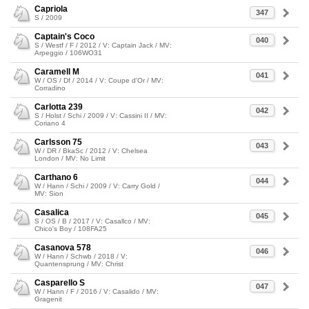
Capriola
347
S / 2009
Captain's Coco
040
S / Westf / F / 2012 / V: Captain Jack / MV:
Arpeggio / 106WO31
Caramell M
041
W / OS / Df / 2014 / V: Coupe d'Or / MV:
Corradino
Carlotta 239
042
S / Holst / Schi / 2009 / V: Cassini II / MV:
Coriano 4
Carlsson 75
043
W / DR / BkaSc / 2012 / V: Chelsea
London / MV: No Limit
Carthano 6
044
W / Hann / Schi / 2009 / V: Carry Gold /
MV: Sion
Casalica
045
S / OS / B / 2017 / V: Casallco / MV:
Chico's Boy / 108FA25
Casanova 578
046
W / Hann / Schwb / 2018 / V:
Quantensprung / MV: Christ
Casparello S
047
W / Hann / F / 2016 / V: Casalido / MV:
Gragenit