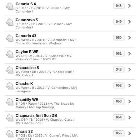
Catania S 4
048
S / Hann / B / 2019 / V: Colman / MV:
Contendro I
Catanzavo S
049
H / Hann / Db / 2018 / V: Colman / MV:
Contendro I
Centurio 43
050
W / Westf / B / 2014 / V: Cachassini / MV:
Cornet Obolensky (ex: Windows
Ceylon E WE
051
W / DR / Db / 2011 / V: Cyriac WE / MV:
Viktoria's Colano / 106YU45
Chaccolino S
348
W / Hann / DB / 2008 / V: Chacco-Blue /
MV: Calido I
Chacho K
052
W / Westf / B / 2013 / V: Contendros / MV:
Ferragamo
Chantilly WE
053
S / DR / Palom / 2013 / V: The Braes My
Mobility / MV: Top Nonstop
Chapeau's first Son DB
054
W / DSP / B / 2018 / V: Chapeau Ciaco /
MV: Ciaco's Son S
Charis 33
055
S / OS / Db / 2012 / V: Cornet's Prinz / MV:
Levantos I