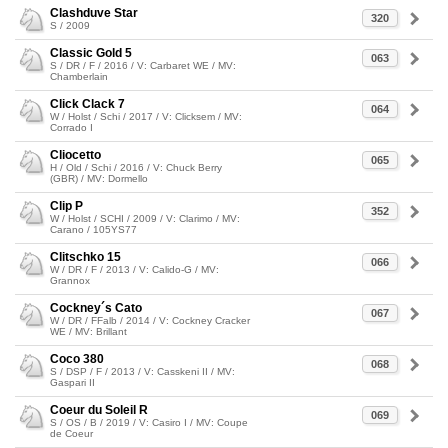
Clashduve Star
320
S / 2009
Classic Gold 5
063
S / DR / F / 2016 / V: Carbaret WE / MV:
Chamberlain
Click Clack 7
064
W / Holst / Schi / 2017 / V: Clicksem / MV:
Corrado I
Cliocetto
065
H / Old / Schi / 2016 / V: Chuck Berry
(GBR) / MV: Dormello
Clip P
352
W / Holst / SCHI / 2009 / V: Clarimo / MV:
Carano / 105YS77
Clitschko 15
066
W / DR / F / 2013 / V: Calido-G / MV:
Grannox
Cockney´s Cato
067
W / DR / FFalb / 2014 / V: Cockney Cracker
WE / MV: Brillant
Coco 380
068
S / DSP / F / 2013 / V: Casskeni II / MV:
Gaspari II
Coeur du Soleil R
069
S / OS / B / 2019 / V: Casiro I / MV: Coupe
de Coeur