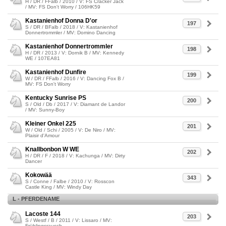
H / DR / FFalb / 2010 / V: FS Cracker Jack
/ MV: FS Don't Worry / 106HK59
Kastanienhof Donna D'or
197
S / DR / BFalb / 2018 / V: Kastanienhof
Donnertrommler / MV: Domino Dancing
Kastanienhof Donnertrommler
198
H / DR / 2013 / V: Dornik B / MV: Kennedy
WE / 107EA81
Kastanienhof Dunfire
199
W / DR / FFalb / 2016 / V: Dancing Fox B /
MV: FS Don't Worry
Kentucky Sunrise PS
200
S / Old / Db / 2017 / V: Diamant de Landor
/ MV: Sunny-Boy
Kleiner Onkel 225
201
W / Old / Schi / 2005 / V: De Niro / MV:
Plaisir d'Amour
Knallbonbon W WE
202
H / DR / F / 2018 / V: Kachunga / MV: Dirty
Dancer
Kokowää
343
S / Conne / Falbe / 2010 / V: Rosscon
Castle King / MV: Windy Day
L - PFERDENAME
Lacoste 144
203
S / Westf / B / 2011 / V: Lissaro / MV:
Frühlingsrausch