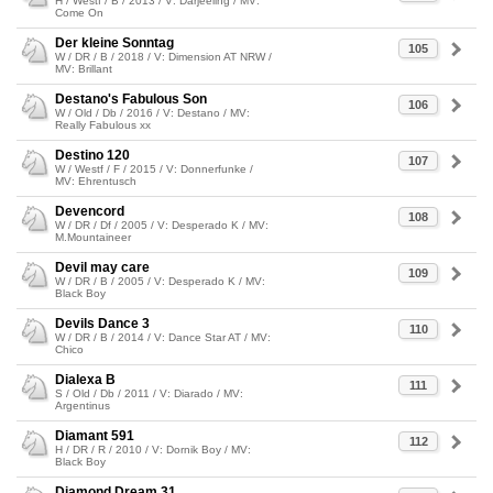
H / Westf / B / 2013 / V: Darjeeling / MV:
Come On
Der kleine Sonntag
105
W / DR / B / 2018 / V: Dimension AT NRW /
MV: Brillant
Destano's Fabulous Son
106
W / Old / Db / 2016 / V: Destano / MV:
Really Fabulous xx
Destino 120
107
W / Westf / F / 2015 / V: Donnerfunke /
MV: Ehrentusch
Devencord
108
W / DR / Df / 2005 / V: Desperado K / MV:
M.Mountaineer
Devil may care
109
W / DR / B / 2005 / V: Desperado K / MV:
Black Boy
Devils Dance 3
110
W / DR / B / 2014 / V: Dance Star AT / MV:
Chico
Dialexa B
111
S / Old / Db / 2011 / V: Diarado / MV:
Argentinus
Diamant 591
112
H / DR / R / 2010 / V: Dornik Boy / MV:
Black Boy
Diamond Dream 31