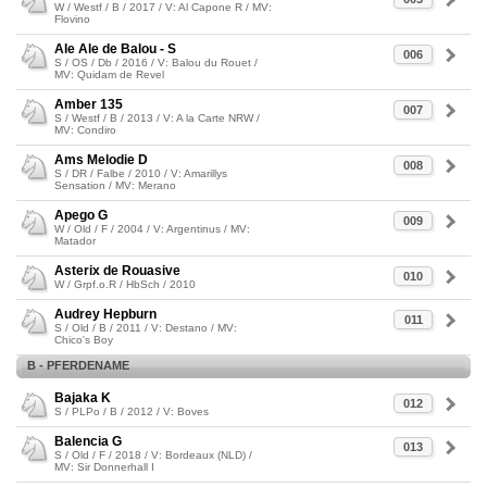
W / Westf / B / 2017 / V: Al Capone R / MV:
Flovino
Ale Ale de Balou - S
006
S / OS / Db / 2016 / V: Balou du Rouet /
MV: Quidam de Revel
Amber 135
007
S / Westf / B / 2013 / V: A la Carte NRW /
MV: Condiro
Ams Melodie D
008
S / DR / Falbe / 2010 / V: Amarillys
Sensation / MV: Merano
Apego G
009
W / Old / F / 2004 / V: Argentinus / MV:
Matador
Asterix de Rouasive
010
W / Grpf.o.R / HbSch / 2010
Audrey Hepburn
011
S / Old / B / 2011 / V: Destano / MV:
Chico's Boy
B - PFERDENAME
Bajaka K
012
S / PLPo / B / 2012 / V: Boves
Balencia G
013
S / Old / F / 2018 / V: Bordeaux (NLD) /
MV: Sir Donnerhall I