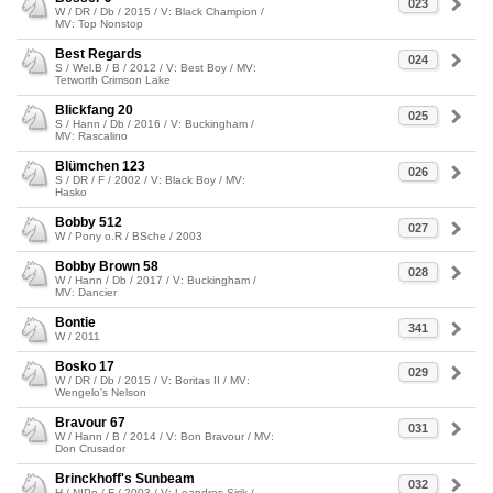
023
W / DR / Db / 2015 / V: Black Champion /
MV: Top Nonstop
Best Regards
024
S / Wel.B / B / 2012 / V: Best Boy / MV:
Tetworth Crimson Lake
Blickfang 20
025
S / Hann / Db / 2016 / V: Buckingham /
MV: Rascalino
Blümchen 123
026
S / DR / F / 2002 / V: Black Boy / MV:
Hasko
Bobby 512
027
W / Pony o.R / BSche / 2003
Bobby Brown 58
028
W / Hann / Db / 2017 / V: Buckingham /
MV: Dancier
Bontie
341
W / 2011
Bosko 17
029
W / DR / Db / 2015 / V: Boritas II / MV:
Wengelo's Nelson
Bravour 67
031
W / Hann / B / 2014 / V: Bon Bravour / MV:
Don Crusador
Brinckhoff's Sunbeam
032
H / NIPo / F / 2003 / V: Leandros Sirik /