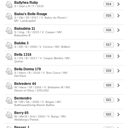
Ballyhea Ruby
014
S / Grpf.o.R / F / 2015
Balou's Belle Rouge
015
S / Old / Df / 2017 / V: Balou du Rouet /
MV: Landcapitol
Baloubina 11
016
S / Ung. / B / 2015 / V: Casper / MV:
Baloubino B
Baluba 3
017
S / DR / B / 2006 / V: Contus / MV: Brillant
Bella 1316
018
S / OS / B / 2017 / V: Caspar (Berlin) / MV:
Quinar
Bella Donna 179
019
S / Hann / B / 2018 / V: Bon Coeur / MV:
Del Piero
Belvedere 44
020
W / Hann / Df / 2004 / V: Belissimo M / MV:
Dream of Glory / 105LH32
Bentendro
021
W / DR / Db / 2006 / V: Begas / MV:
Balthasar(Gerrig Brenin Baltha
Berry 65
022
W / Wel.B / Schi / 2004 / V: Banjo / MV:
Woldberg's Petrick
Besser J