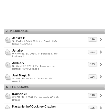
J - PFERDENAME
Janske C
190
S / KWPN / Schi / 2014 / V: Rascin / MV:
Colino / 106NU13
Jenairo
191
W / KWPN / B / 2014 / V: Ferdeaux / MV:
Locksley II
Julia 277
193
S / Westf / B / 2014 / V: Jamal van de
Heffinck / MV: Corrado I
Just Magic 6
194
S / Old / F / 2009 / V: Johnson / MV:
Akzent II
K - PFERDENAME
Karlson 28
195
W / DR / Db / 2007 / V: Kennedy WE / MV:
Brillant
Kastanienhof Cockney Cracker
196