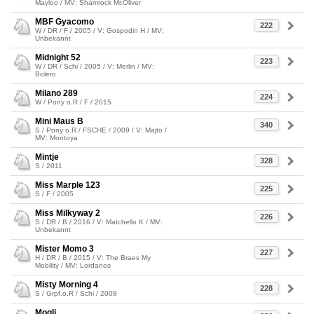
Mayloo / MV: Shamrock Mr.Oliver
MBF Gyacomo
222
W / DR / F / 2005 / V: Gospodin H / MV:
Unbekannt
Midnight 52
223
W / DR / Schi / 2005 / V: Merlin / MV:
Bolero
Milano 289
224
W / Pony o.R / F / 2015
Mini Maus B
340
S / Pony o.R / FSCHE / 2009 / V: Majto /
MV: Montoya
Mintje
328
S / 2011
Miss Marple 123
225
S / F / 2005
Miss Milkyway 2
226
S / DR / B / 2016 / V: Matchello K / MV:
Unbekannt
Mister Momo 3
227
H / DR / B / 2015 / V: The Braes My
Mobility / MV: Lordanos
Misty Morning 4
228
S / Grpf.o.R / Schi / 2008
Mogli