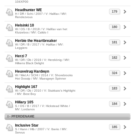
104XP00
Headhunter WE
179
H / DR / Schi / 2007 / V: Halifax / MV:
Rendezvous
Helsinki 10
180
W / OS / B / 2018 / V: Halifax van het
Kluizebos / MV: Calido I
Herbie the Heartbreaker
181
W / DR / B / 2017 / V: Halifax / MV:
Leggiero
Herzi 7
182
W / DR / Db / 2019 / V: Herzkönig / MV:
Hilkens Black Delight
Heuvelrug Hardwyn
324
W / Wel.A / SCHI / 2014 / V: Shorebrooks
Hot Gossip / MV: Maesgwyn Spinner
Highlight 167
183
W / DR / Db / 2010 / V: Stakkato's Highlight
/ MV: Best Boy
Hillary 105
184
S / OS / B / 2017 / V: Hickstead White /
MV: Lordanos
I - PFERDENAME
Inclusive Star
185
S / Hann / Hlb / 2007 / V: Iberio / MV:
Servus