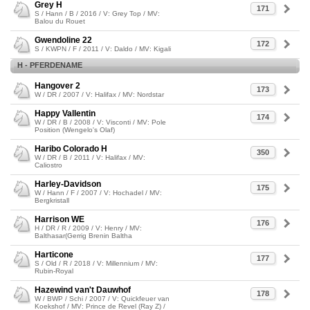
Grey H
171
S / Hann / B / 2016 / V: Grey Top / MV:
Balou du Rouet
Gwendoline 22
172
S / KWPN / F / 2011 / V: Daldo / MV: Kigali
H - PFERDENAME
Hangover 2
173
W / DR / 2007 / V: Halifax / MV: Nordstar
Happy Vallentin
174
W / DR / B / 2008 / V: Visconti / MV: Pole
Position (Wengelo's Olaf)
Haribo Colorado H
350
W / DR / B / 2011 / V: Halifax / MV:
Caliostro
Harley-Davidson
175
W / Hann / F / 2007 / V: Hochadel / MV:
Bergkristall
Harrison WE
176
H / DR / R / 2009 / V: Henry / MV:
Balthasar(Gerrig Brenin Baltha
Harticone
177
S / Old / R / 2018 / V: Millennium / MV:
Rubin-Royal
Hazewind van't Dauwhof
178
W / BWP / Schi / 2007 / V: Quickfeuer van
Koekshof / MV: Prince de Revel (Ray Z) /