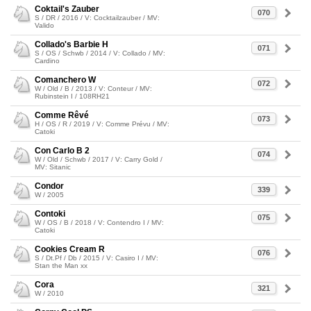
Coktail's Zauber
070
S / DR / 2016 / V: Cocktailzauber / MV:
Valido
Collado's Barbie H
071
S / OS / Schwb / 2014 / V: Collado / MV:
Cardino
Comanchero W
072
W / Old / B / 2013 / V: Conteur / MV:
Rubinstein I / 108RH21
Comme Rêvé
073
H / OS / R / 2019 / V: Comme Prévu / MV:
Catoki
Con Carlo B 2
074
W / Old / Schwb / 2017 / V: Carry Gold /
MV: Sitanic
Condor
339
W / 2005
Contoki
075
W / OS / B / 2018 / V: Contendro I / MV:
Catoki
Cookies Cream R
076
S / Dt.Pf / Db / 2015 / V: Casiro I / MV:
Stan the Man xx
Cora
321
W / 2010