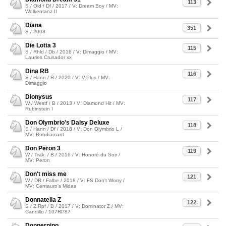
113
S / Old / Df / 2017 / V: Dream Boy / MV:
Wolkentanz II
Diana
351
S / 2008
Die Lotta 3
115
S / Rhld / Db / 2016 / V: Dimaggio / MV:
Lauries Crusador xx
Dina RB
116
S / Hann / R / 2020 / V: V-Plus / MV:
Dimaggio
Dionysus
117
W / Westf / B / 2013 / V: Diamond Hit / MV:
Rubinstein I
Don Olymbrio's Daisy Deluxe
118
S / Hann / Df / 2018 / V: Don Olymbrio L /
MV: Rohdiamant
Don Peron 3
119
W / Trak. / B / 2016 / V: Honoré du Soir /
MV: Peron
Don't miss me
121
W / DR / Falbe / 2018 / V: FS Don't Worry /
MV: Centauro's Midas
Donnatella Z
122
S / Z.Rpf / B / 2017 / V: Dominator Z / MV:
Candillo / 107RP87
Donnernino