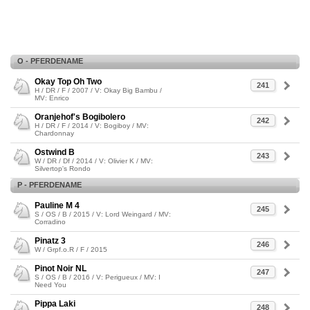
O - PFERDENAME
Okay Top Oh Two
241
H / DR / F / 2007 / V: Okay Big Bambu /
MV: Enrico
Oranjehof's Bogibolero
242
H / DR / F / 2014 / V: Bogiboy / MV:
Chardonnay
Ostwind B
243
W / DR / Df / 2014 / V: Olivier K / MV:
Silvertop's Rondo
P - PFERDENAME
Pauline M 4
245
S / OS / B / 2015 / V: Lord Weingard / MV:
Corradino
Pinatz 3
246
W / Grpf.o.R / F / 2015
Pinot Noir NL
247
S / OS / B / 2016 / V: Perigueux / MV: I
Need You
Pippa Laki
248