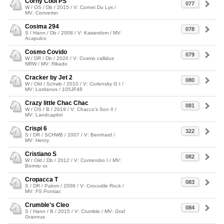
Corny Cool PS
077
W / OS / Db / 2015 / V: Cornet Du Lys /
MV: Converter
Cosima 294
078
S / Hann / Db / 2008 / V: Kaiserdom / MV:
Acapulco
Cosmo Covido
079
W / DR / Db / 2020 / V: Cosmo callidus
NRW / MV: Rikado
Cracker by Jet 2
080
W / Old / Schwb / 2010 / V: Corlensky G I /
MV: Lordanos / 105JF48
Crazy little Chac Chac
081
W / OS / B / 2019 / V: Chacco's Son II /
MV: Landcapitol
Crispi 6
322
S / DR / SCHWB / 2007 / V: Bernhard /
MV: Henry
Cristiano S
082
W / Old / Db / 2012 / V: Contendro I / MV:
Bormio xx
Cropacca T
083
S / DR / Palom / 2008 / V: Crocodile Rock /
MV: FS Pontiac
Crumble's Cleo
084
S / Hann / B / 2015 / V: Crumble / MV: Graf
Grannus