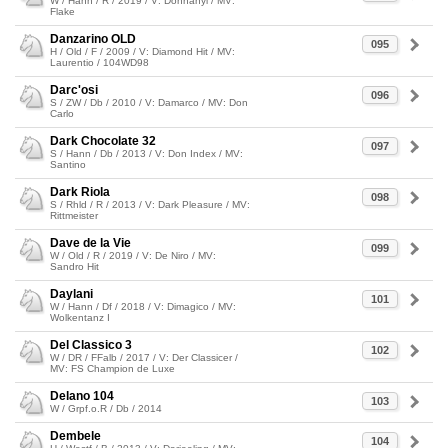
W / Hann / R / 2019 / V: Dohnanyi / MV:
Flake
Danzarino OLD
095
H / Old / F / 2009 / V: Diamond Hit / MV:
Laurentio / 104WD98
Darc'osi
096
S / ZW / Db / 2010 / V: Damarco / MV: Don
Carlo
Dark Chocolate 32
097
S / Hann / Db / 2013 / V: Don Index / MV:
Santino
Dark Riola
098
S / Rhld / R / 2013 / V: Dark Pleasure / MV:
Rittmeister
Dave de la Vie
099
W / Old / R / 2019 / V: De Niro / MV:
Sandro Hit
Daylani
101
W / Hann / Df / 2018 / V: Dimagico / MV:
Wolkentanz I
Del Classico 3
102
W / DR / FFalb / 2017 / V: Der Classicer /
MV: FS Champion de Luxe
Delano 104
103
W / Grpf.o.R / Db / 2014
Dembele
104