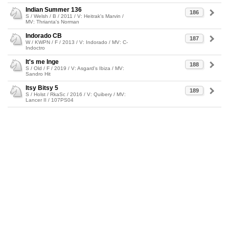
Indian Summer 136
186
S / Welsh / B / 2011 / V: Heitrak's Marvin /
MV: Thrianta's Norman
Indorado CB
187
W / KWPN / F / 2013 / V: Indorado / MV: C-
Indoctro
It's me Inge
188
S / Old / F / 2019 / V: Asgard's Ibiza / MV:
Sandro Hit
Itsy Bitsy 5
189
S / Holst / RkaSc / 2016 / V: Quibery / MV:
Lancer II / 107PS04