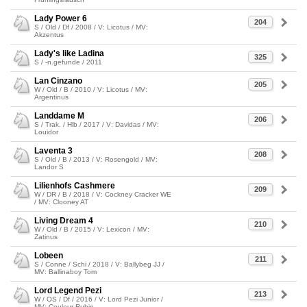
Lady Power 6
204
S / Old / Df / 2008 / V: Licotus / MV:
Akzentus
Lady's like Ladina
325
S / -n.gefunde / 2011
Lan Cinzano
205
W / Old / B / 2010 / V: Licotus / MV:
Argentinus
Landdame M
206
S / Trak. / Hlb / 2017 / V: Davidas / MV:
Louidor
Laventa 3
208
S / Old / B / 2013 / V: Rosengold / MV:
Landor S
Lilienhofs Cashmere
209
W / DR / B / 2018 / V: Cockney Cracker WE
/ MV: Clooney AT
Living Dream 4
210
W / Old / B / 2015 / V: Lexicon / MV:
Zatinus
Lobeen
211
S / Conne / Schi / 2018 / V: Ballybeg JJ /
MV: Ballinaboy Tom
Lord Legend Pezi
213
W / OS / Df / 2016 / V: Lord Pezi Junior /
MV: Couleur-Rubin