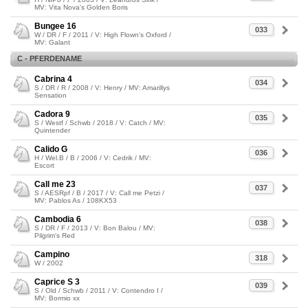
MV: Vita Nova's Golden Boris
Bungee 16
033
W / DR / F / 2011 / V: High Flown's Oxford /
MV: Galant
C - PFERDENAME
Cabrina 4
034
S / DR / R / 2008 / V: Henry / MV: Amarillys
Sensation
Cadora 9
035
S / Westf / Schwb / 2018 / V: Catch / MV:
Quintender
Calido G
036
H / Wel.B / B / 2006 / V: Cedrik / MV:
Escort
Call me 23
037
S / AESRpf / B / 2017 / V: Call me Petzi /
MV: Pablos As / 108KX53
Cambodia 6
038
S / DR / F / 2013 / V: Bon Balou / MV:
Pilgrim's Red
Campino
318
W / 2002
Caprice S 3
039
S / Old / Schwb / 2011 / V: Contendro I /
MV: Bormio xx