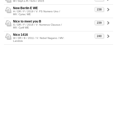
W / Grpf.o.R / Schi / 2015
New Berlin E WE
238
H / DR / F / 2019 / V: FS Numero Uno /
MV: Cyriac WE
Nice to meet you B
239
S / DR / F / 2018 / V: Numerus Clausus /
MV: Cyrill WE
Nico 1416
240
W / DR / B / 2011 / V: Nobel Nagano / MV:
Landois