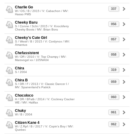
Charlie Go
337
W / OS / B / 2015 / V: Cabachon / MV:
Hasso PMS
Cheeky Baru
056
S / Conne / Schi / 2015 / V: Knockferry
Cheeky Boots / MV: Brian Boru
Cheeky's Cute Girl
057
S / Westf / B / 2015 / V: Cordynox / MV:
Amantus
Chefassistent
058
W / DR / 2010 / V: Top Champy / MV:
Marsvogel xx / 105NA04
Chira
319
S / 2004
Chira B
059
S / DR / F / 2013 / V: Classic Dancer I /
MV: Spanenland's Patrick
Chocoloco
060
H / DR / BFalb / 2014 / V: Cockney Cracker
WE / MV: Halifax
Chuky
061
W / B / 2004
Citizen Kane 4
062
W / Z.Rpf / B / 2017 / V: Copin's Boy / MV:
Quebec