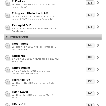
El Darkato
133
W / Hann / R / 2004 / V: El Bundy I / MV:
Lavauzelle AA
Erling vom Riedenbach AG
134
W / OS / B / 2018 / V: Eldorado van de
Zeshoek / MV: Guidam (ex:Adagio IV)
Extragold OLD
135
S / Old / Db / 2017 / V: Belissimo M / MV:
Rohdiamant
F - PFERDENAME
Face Time B
136
W / Hann / F / 2017 / V: For Romance I /
MV: Danone I
Faible MD
137
S / Old / Db / 2017 / V: Asgard's Ibiza / MV:
Florencio I
Fanny Dream
138
S / Old / Schwb / 2016 / V: Benetton
Dream / MV: Fürstenball
Fernando 705
139
W / Hann / B / 2009 / V: Fabriano / MV:
Espri
Figari Royal
140
W / OS / Db / 2015 / V: Figari / MV: Rio
Zeus
Filou 2210
141