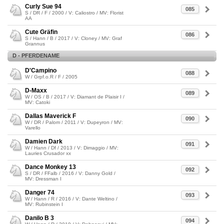
Curly Sue 94
085
S / DR / F / 2000 / V: Caliostro / MV: Florist
AA
Cute Gräfin
086
S / Hann / B / 2017 / V: Cloney / MV: Graf
Grannus
D - PFERDENAME
D'Campino
088
W / Grpf.o.R / F / 2005
D-Maxx
089
W / OS / B / 2017 / V: Diamant de Plaisir I /
MV: Catoki
Dallas Maverick F
090
W / DR / Palom / 2011 / V: Dupeyron / MV:
Varello
Damien Dark
091
W / Hann / Df / 2013 / V: Dimaggio / MV:
Lauries Crusador xx
Dance Monkey 13
092
S / DR / FFalb / 2016 / V: Danny Gold /
MV: Dressman I
Danger 74
093
W / Hann / R / 2016 / V: Dante Weltino /
MV: Rubinstein I
Danilo B 3
094