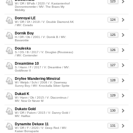
123
W / DR / BFalb / 2020 / V: Kastanienhof
Donnertrommler / MV: The Braes My
Mobility
Donroyal LE
124
W / DR / Df / 2018 / V: Double Diamond AK
/ MV: Corado
Dornik Boy
125
H / DR / Db / 2001 / V: Dornik B / MV:
Bavarottie
Douleska
126
S / OS / B / 2017 / V: Douglas (Rousseau)
/ MV: Contender
Dreamtime 10
127
S / Hann / F / 2017 / V: Dreamline / MV:
Goldfever II
Dryfee Wandering Minstral
128
W / Welpb / Schi / 2008 / V: Dawnway
Sunny Boy / MV: Knockalla Silver Sprite
Dukati K
129
W / Hann / Db / 2015 / V: Diacontinus /
MV: Now Or Never M
Dukato Gold
130
W / DR / Palom / 2015 / V: Danny Gold /
MV: Halifax
Dynamite Deluxe 11
131
W / DR / F / 2020 / V: Deep Red / MV:
Kaiser Bonaparte