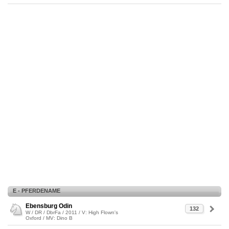
E - PFERDENAME
Ebensburg Odin
132
W / DR / DbrFa / 2011 / V: High Flown's
Oxford / MV: Dino B