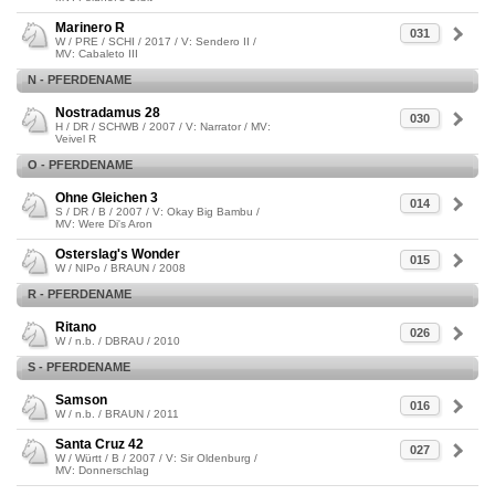
Marinero R
031
W / PRE / SCHI / 2017 / V: Sendero II /
MV: Cabaleto III
N - PFERDENAME
Nostradamus 28
030
H / DR / SCHWB / 2007 / V: Narrator / MV:
Veivel R
O - PFERDENAME
Ohne Gleichen 3
014
S / DR / B / 2007 / V: Okay Big Bambu /
MV: Were Di's Aron
Osterslag's Wonder
015
W / NIPo / BRAUN / 2008
R - PFERDENAME
Ritano
026
W / n.b. / DBRAU / 2010
S - PFERDENAME
Samson
016
W / n.b. / BRAUN / 2011
Santa Cruz 42
027
W / Württ / B / 2007 / V: Sir Oldenburg /
MV: Donnerschlag