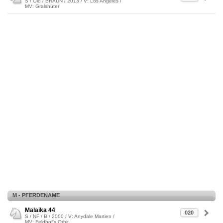
S / Old / BRAUN / 2013 / V: Los Angeles /
MV: Gralshüter
M - PFERDENAME
Malaika 44
020
S / NF / B / 2000 / V: Anydale Martien /
MV: Feldhof's Orbit