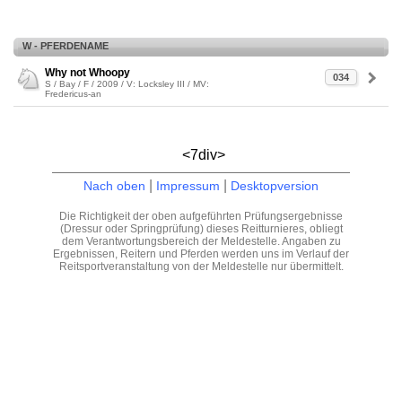
W - PFERDENAME
Why not Whoopy
034
S / Bay / F / 2009 / V: Locksley III / MV:
Fredericus-an
<7div>
|
|
Nach oben
Impressum
Desktopversion
Die Richtigkeit der oben aufgeführten Prüfungsergebnisse
(Dressur oder Springprüfung) dieses Reitturnieres, obliegt
dem Verantwortungsbereich der Meldestelle. Angaben zu
Ergebnissen, Reitern und Pferden werden uns im Verlauf der
Reitsportveranstaltung von der Meldestelle nur übermittelt.