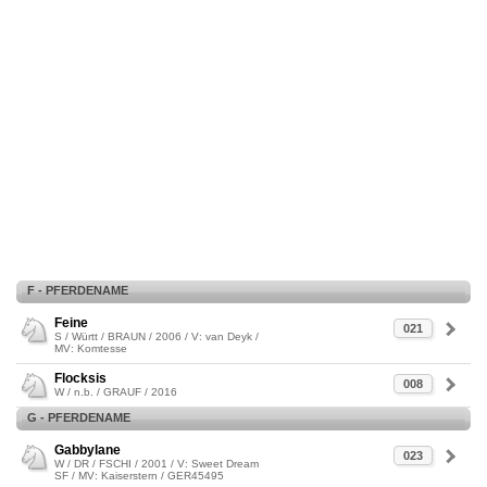
F - PFERDENAME
Feine
021
S / Württ / BRAUN / 2006 / V: van Deyk /
MV: Komtesse
Flocksis
008
W / n.b. / GRAUF / 2016
G - PFERDENAME
Gabbylane
023
W / DR / FSCHI / 2001 / V: Sweet Dream
SF / MV: Kaiserstern / GER45495