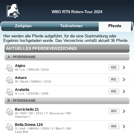
WBO RTN Riders-Tour 2024
Zeitplan
Teilnehmer
Pferde
Hier werden alle Pferde aufgeführt, für die eine Startmeldung oder
Ergebnis hochgeladen wurde. Das Verzeichnis umfaßt aktuell 36 Pferde.
AKTUELLES PFERDEVERZEICHNIS
A - PFERDENAME
Algiro
022
W / n.b. / BRAUN / 2019
Amaro
001
W / Westf / SBRAU / 2015
Arabella
002
S / n.b. / GSCHE / 1998
B - PFERDENAME
Barrichello 21
003
W / DSP / DF / 2014 / V: Baccaccio / MV:
Argentan I
Bella Donna 124
004
S / Hafl. / HBRAU / 2009 / V: Blitz F / MV:
Lady Bird