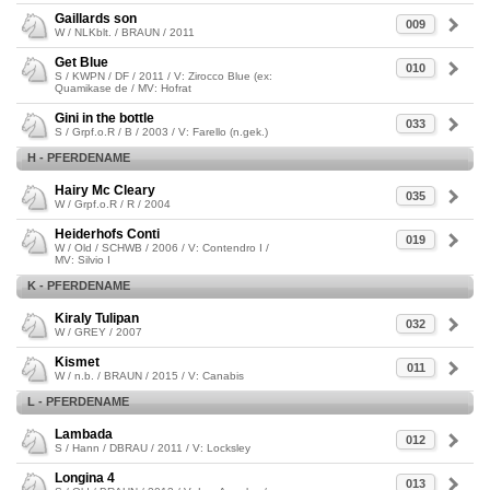
Gaillards son
009
W / NLKblt. / BRAUN / 2011
Get Blue
010
S / KWPN / DF / 2011 / V: Zirocco Blue (ex:
Quamikase de / MV: Hofrat
Gini in the bottle
033
S / Grpf.o.R / B / 2003 / V: Farello (n.gek.)
H - PFERDENAME
Hairy Mc Cleary
035
W / Grpf.o.R / R / 2004
Heiderhofs Conti
019
W / Old / SCHWB / 2006 / V: Contendro I /
MV: Silvio I
K - PFERDENAME
Kiraly Tulipan
032
W / GREY / 2007
Kismet
011
W / n.b. / BRAUN / 2015 / V: Canabis
L - PFERDENAME
Lambada
012
S / Hann / DBRAU / 2011 / V: Locksley
Longina 4
013