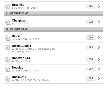
Brusinka
005
S / Grpf.o.R / B / 2014
C - PFERDENAME
Chespoza
029
S / n.b. / 2007
D - PFERDENAME
Dionic
006
W / n.b. / BRAUN / 2013
Dolce Gusto 4
025
W / DR / DF / 2015 / V: Dimensional H /
MV: Danny Gold
Donovan 143
036
W / Westf / 2017
Douglas
007
W / n.b. / DBRAU / 2014
Dublin 217
024
W / Bay / B / 2003 / V: Del Mondo