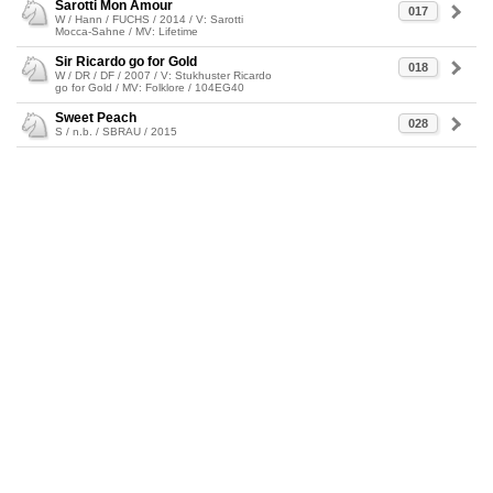
Sarotti Mon Amour
017
W / Hann / FUCHS / 2014 / V: Sarotti
Mocca-Sahne / MV: Lifetime
Sir Ricardo go for Gold
018
W / DR / DF / 2007 / V: Stukhuster Ricardo
go for Gold / MV: Folklore / 104EG40
Sweet Peach
028
S / n.b. / SBRAU / 2015