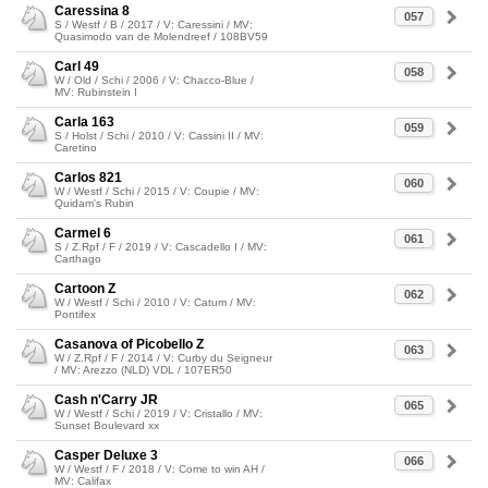
Caressina 8
057
S / Westf / B / 2017 / V: Caressini / MV:
Quasimodo van de Molendreef / 108BV59
Carl 49
058
W / Old / Schi / 2006 / V: Chacco-Blue /
MV: Rubinstein I
Carla 163
059
S / Holst / Schi / 2010 / V: Cassini II / MV:
Caretino
Carlos 821
060
W / Westf / Schi / 2015 / V: Coupie / MV:
Quidam's Rubin
Carmel 6
061
S / Z.Rpf / F / 2019 / V: Cascadello I / MV:
Carthago
Cartoon Z
062
W / Westf / Schi / 2010 / V: Catum / MV:
Pontifex
Casanova of Picobello Z
063
W / Z.Rpf / F / 2014 / V: Curby du Seigneur
/ MV: Arezzo (NLD) VDL / 107ER50
Cash n'Carry JR
065
W / Westf / Schi / 2019 / V: Cristallo / MV:
Sunset Boulevard xx
Casper Deluxe 3
066
W / Westf / F / 2018 / V: Come to win AH /
MV: Califax