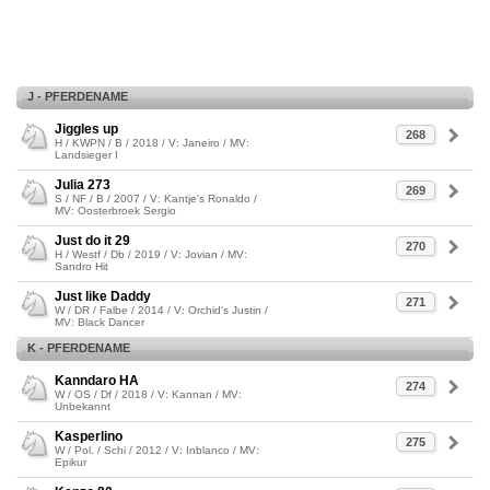
J - PFERDENAME
Jiggles up
268
H / KWPN / B / 2018 / V: Janeiro / MV:
Landsieger I
Julia 273
269
S / NF / B / 2007 / V: Kantje's Ronaldo /
MV: Oosterbroek Sergio
Just do it 29
270
H / Westf / Db / 2019 / V: Jovian / MV:
Sandro Hit
Just like Daddy
271
W / DR / Falbe / 2014 / V: Orchid's Justin /
MV: Black Dancer
K - PFERDENAME
Kanndaro HA
274
W / OS / Df / 2018 / V: Kannan / MV:
Unbekannt
Kasperlino
275
W / Pol. / Schi / 2012 / V: Inblanco / MV:
Epikur