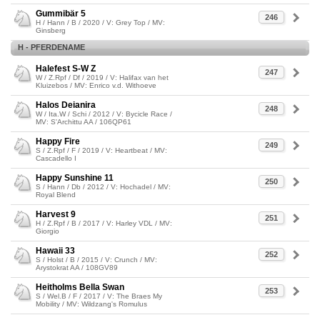
Gummibär 5
246
H / Hann / B / 2020 / V: Grey Top / MV:
Ginsberg
H - PFERDENAME
Halefest S-W Z
247
W / Z.Rpf / Df / 2019 / V: Halifax van het
Kluizebos / MV: Enrico v.d. Withoeve
Halos Deianira
248
W / Ita.W / Schi / 2012 / V: Bycicle Race /
MV: S'Archittu AA / 106QP61
Happy Fire
249
S / Z.Rpf / F / 2019 / V: Heartbeat / MV:
Cascadello I
Happy Sunshine 11
250
S / Hann / Db / 2012 / V: Hochadel / MV:
Royal Blend
Harvest 9
251
H / Z.Rpf / B / 2017 / V: Harley VDL / MV:
Giorgio
Hawaii 33
252
S / Holst / B / 2015 / V: Crunch / MV:
Arystokrat AA / 108GV89
Heitholms Bella Swan
253
S / Wel.B / F / 2017 / V: The Braes My
Mobility / MV: Wildzang's Romulus