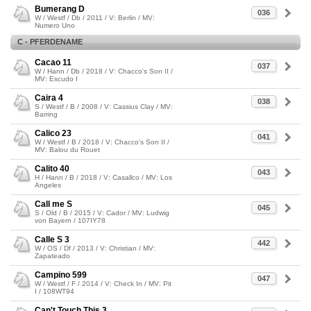
Bumerang D
036
W / Westf / Db / 2011 / V: Berlin / MV:
Numero Uno
C - PFERDENAME
Cacao 11
037
W / Hann / Db / 2018 / V: Chacco's Son II /
MV: Escudo I
Caira 4
038
S / Westf / B / 2008 / V: Cassius Clay / MV:
Barring
Calico 23
041
W / Westf / B / 2018 / V: Chacco's Son II /
MV: Balou du Rouet
Calito 40
043
H / Hann / B / 2018 / V: Casallco / MV: Los
Angeles
Call me S
045
S / Old / B / 2015 / V: Cador / MV: Ludwig
von Bayern / 107IY78
Calle S 3
442
W / OS / Df / 2013 / V: Christian / MV:
Zapateado
Campino 599
047
W / Westf / F / 2014 / V: Check In / MV: Pit
I / 108WT94
Can't Touch This 3