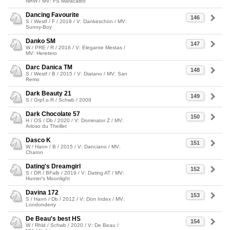
NRW / MV: FS Maracaibo
Dancing Favourite
146
S / Westf / F / 2018 / V: Dankeschön / MV:
Sunny-Boy
Danko SM
147
W / PRE / R / 2016 / V: Elegante Mestas /
MV: Heretero
Darc Danica TM
148
S / Westf / B / 2015 / V: Diatano / MV: San
Remo
Dark Beauty 21
149
S / Grpf.o.R / Schwb / 2009
Dark Chocolate 57
150
H / OS / Db / 2020 / V: Dominator Z / MV:
Arioso du Theillet
Dasco K
151
W / Hann / B / 2015 / V: Danciano / MV:
Charon
Dating's Dreamgirl
152
S / DR / BFalb / 2019 / V: Dating AT / MV:
Hunter's Moonlight
Davina 172
153
S / Hann / Db / 2012 / V: Don Index / MV:
Londonderry
De Beau's best HS
154
W / Rhld / Schwb / 2020 / V: De Beau /