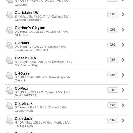
S / OS / B / 2020 / V: Classico TN / MV:
Cardenio
Clariclaire LW
100
S / Holst / Schi / 2017 / V: Clarimo / MV:
Candillo / 108NR84
Clarimo's Clayton
101
W / Holst / Db / 2019 / V: Clarimo / MV:
NEKTON
Claritant
102
W / Holst / B / 2013 / V: Clarimo / MV:
Exorbitant xx / 106FO04
Classic EDA
103
S / Z.Rpf / Schi / 2019 / V: Classical Eda /
MV: Sandro Boy
Cleo 279
104
S / OS / Schi / 2019 / V: Cowaldsky / MV:
Quaid I
Co Pezi
105
S / OS / F / 2019 / V: Colman / MV: Lord
Pezi / 108TB52
Cocolina 8
106
S / Westf / B / 2010 / V: Chirivell / MV:
Couleur-Rubin
Coer Jack
107
H / DR / Bis / 2019 / V: Coer Noble / MV:
For Kids Only