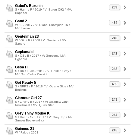
Gabel's Baronin
239
S / Hann / F / 2019 / V: Baron (DK) / MV:
Raphael
Gand 2
434
W / B / 2017 / V: Global Champion TN /
MV: Luxius
Gentelman 23
240
W / Old / R / 2008 / V: Gracieux / MV:
Sandro
Gepiamaid
241
S / OS / B / 2017 / V: Gepsom / MV:
Lyjanero
Gesa H
242
S / DR / FFalb / 2019 / V: Golden Grey /
MV: Top Carlos Cassini
Get Ready 5
435
S / NRPS / F / 2018 / V: Ogano Sitte / MV:
Bodinus
Glamour Girl 27
243
S / Z.Rpf / B / 2017 / V: Glasgow van't
Merelsnest / MV: Quick Star
Grey shiny Mouse K
244
S / Hann / Schi / 2017 / V: Grey Top / MV:
Sunset Boulevard xx
Guinnes 21
245
W / Falbe / 2003