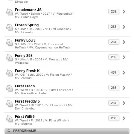
Dimaggio
Freudentanz JS
232
W / Westf / Schwb / 2017 / V: Fürstenball /
MV: Rubin-Royal
Frozen Spring
233
S / DSP / Db / 2009 / V: Fürst Grandios /
MV: Liberator
Funky Lou 3
234
S / BWP / B / 2020 / V: Foncetti vd
Heffinck / MV: Cayenne van de Heffinck
Funny 298
235
S / Westf / B / 2004 / V: Floresco / MV:
Weltpokal
Funny Fresh K
437
W / OS / Schi / 2020 / V: Flic en Flac AA /
MV: Zatinus
Fürst Frech
236
W / Westf / B / 2016 / V: Fürst Fohlenhof /
MV: Pavarotti v.d.Helle
Fürst Freddy 5
237
W / Westf / Df / 2015 / V: Floriscount / MV:
Don Christobal
Fürst Willi 6
238
W / Westf / F / 2018 / V: Fürst Wilhelm /
MV: Surprice
G - PFERDENAME