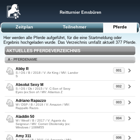
Reitturnier Emsbüren
Zeitplan
Teilnehmer
Pferde
Hier werden alle Pferde aufgeführt, für die eine Startmeldung oder
Ergebnis hochgeladen wurde. Das Verzeichnis umfaßt aktuell 377 Pferde.
AKTUELLES PFERDEVERZEICHNIS
A - PFERDENAME
Abby R
001
S / OS / B / 2018 / V: Air King / MV: Landor
S
Absolut Sexy M
002
S / OS / Db / 2015 / V: C-Son of Sexy
Eyes (ex:Son of / MV: Atlantus Z
Adriano Rapazzo
003
W / DSP / B / 2019 / V: Amazon / MV:
Rappallo Razzo.
Aladdin 50
004
W / Westf / B / 2017 / V: Aganix du
Seigneur / MV: Cornet Obolensky (ex:
Windows / 108MI55
Amy 311
006
S / Westf / B / 2011 / V: Arpeggio / MV: