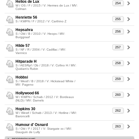
Helios de Lux
254
W / OS / F / 2015 / V: Hermes de Lux / MV:
Colman
Henriette 56
255
S / KWPN / F / 2012 / V: Carthino Z
Hepsahra
256
S / Old / B / 2010 / V: Heops / MV:
Burggraaf
Hilde 57
257
S / NF / R / 2004 / V: Cadillac / MV:
Vannico
Hitparade H
258
S / AESRpf / Db / 2018 / V: Cofino H / MV:
Quidam's Rubin
Hobbsi
259
S / Westf / B / 2018 / V: Hickstead White /
MV: Pageno
Hollywood 66
260
W / KWPN / Schwb / 2012 / V: Bordeaux
(NLD) / MV: Darnels
Hopkins 30
262
W / Westf / Schwb / 2013 / V: Hotline / MV:
Baroncelli
Humour d' Osnard
263
S / Old / F / 2017 / V: Stargate xx / MV:
Gauguin de Lully