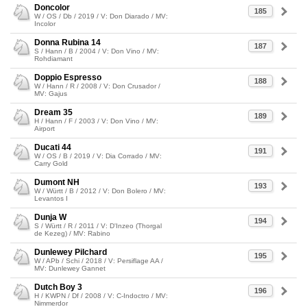
Doncolor
185
W / OS / Db / 2019 / V: Don Diarado / MV:
Incolor
Donna Rubina 14
187
S / Hann / B / 2004 / V: Don Vino / MV:
Rohdiamant
Doppio Espresso
188
W / Hann / R / 2008 / V: Don Crusador /
MV: Gajus
Dream 35
189
H / Hann / F / 2003 / V: Don Vino / MV:
Airport
Ducati 44
191
W / OS / B / 2019 / V: Dia Corrado / MV:
Carry Gold
Dumont NH
193
W / Württ / B / 2012 / V: Don Bolero / MV:
Levantos I
Dunja W
194
S / Württ / R / 2011 / V: D'Inzeo (Thorgal
de Kezeg) / MV: Rabino
Dunlewey Pilchard
195
W / APb / Schi / 2018 / V: Persiflage AA /
MV: Dunlewey Gannet
Dutch Boy 3
196
H / KWPN / Df / 2008 / V: C-Indoctro / MV:
Nimmerdor