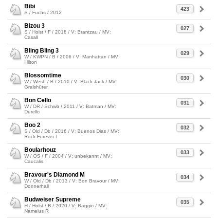
Bibi
423
S / Fuchs / 2012
Bizou 3
027
S / Holst / F / 2018 / V: Brantzau / MV:
Casall
Bling Bling 3
029
W / KWPN / B / 2006 / V: Manhattan / MV:
Hilton
Blossomtime
030
W / Westf / B / 2010 / V: Black Jack / MV:
Gralshüter
Bon Cello
031
W / DR / Schwb / 2011 / V: Batman / MV:
Durello
Boo 2
032
S / Old / Db / 2016 / V: Buenos Dias / MV:
Rock Forever I
Boularhouz
033
W / OS / F / 2004 / V: unbekannt / MV:
Caucalis
Bravour's Diamond M
034
W / Old / Db / 2013 / V: Bon Bravour / MV:
Donnerhall
Budweiser Supreme
035
H / Holst / B / 2020 / V: Baggio / MV:
Namelus R