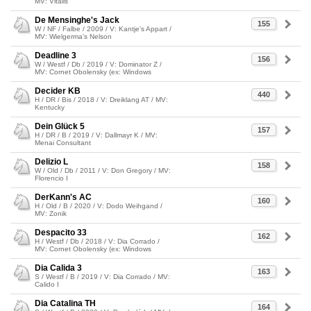
MV: Vitalis
De Mensinghe's Jack
155
W / NF / Falbe / 2009 / V: Kantje's Appart /
MV: Wielgerma's Nelson
Deadline 3
156
W / Westf / Db / 2019 / V: Dominator Z /
MV: Cornet Obolensky (ex: Windows
Decider KB
440
H / DR / Bis / 2018 / V: Dreiklang AT / MV:
Kentucky
Dein Glück 5
157
H / DR / B / 2019 / V: Dallmayr K / MV:
Menai Consultant
Delizio L
158
W / Old / Db / 2011 / V: Don Gregory / MV:
Florencio I
DerKann's AC
160
H / Old / B / 2020 / V: Dodo Weihgand /
MV: Zonik
Despacito 33
162
H / Westf / Db / 2018 / V: Dia Corrado /
MV: Cornet Obolensky (ex: Windows
Dia Calida 3
163
S / Westf / B / 2019 / V: Dia Corrado / MV:
Calido I
Dia Catalina TH
164