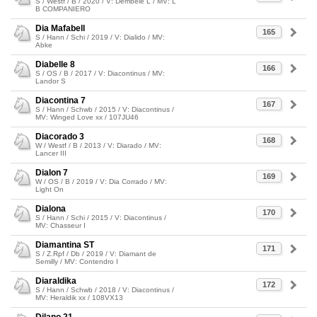
S / Westf / B / 2020 / V: Dembelé L / MV: L
B COMPANIERO
Dia Mafabell
165
S / Hann / Schi / 2019 / V: Dialido / MV:
Abke
Diabelle 8
166
S / OS / B / 2017 / V: Diacontinus / MV:
Landor S
Diacontina 7
167
S / Hann / Schwb / 2015 / V: Diacontinus /
MV: Winged Love xx / 107JU46
Diacorado 3
168
W / Westf / B / 2013 / V: Diarado / MV:
Lancer III
Dialon 7
169
W / OS / B / 2019 / V: Dia Corrado / MV:
Light On
Dialona
170
S / Hann / Schi / 2015 / V: Diacontinus /
MV: Chasseur I
Diamantina ST
171
S / Z.Rpf / Db / 2019 / V: Diamant de
Semilly / MV: Contendro I
Diaraldika
172
S / Hann / Schwb / 2018 / V: Diacontinus /
MV: Heraldik xx / 108VX13