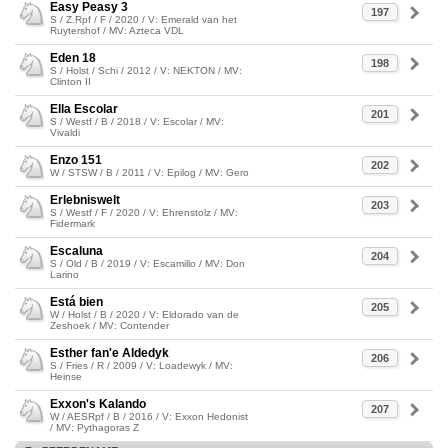
Easy Peasy 3
197
S / Z.Rpf / F / 2020 / V: Emerald van het
Ruytershof / MV: Azteca VDL
Eden 18
198
S / Holst / Schi / 2012 / V: NEKTON / MV:
Clinton II
Ella Escolar
201
S / Westf / B / 2018 / V: Escolar / MV:
Vivaldi
Enzo 151
202
W / STSW / B / 2011 / V: Epilog / MV: Gero
Erlebniswelt
203
S / Westf / F / 2020 / V: Ehrenstolz / MV:
Fidermark
Escaluna
204
S / Old / B / 2019 / V: Escamillo / MV: Don
Larino
Está bien
205
W / Holst / B / 2020 / V: Eldorado van de
Zeshoek / MV: Contender
Esther fan'e Aldedyk
206
S / Fries / R / 2009 / V: Loadewyk / MV:
Heinse
Exxon's Kalando
207
W / AESRpf / B / 2016 / V: Exxon Hedonist
/ MV: Pythagoras Z