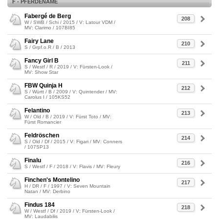
F - PFERDENAME
Fabergé de Berg
208
W / SWB / Schi / 2015 / V: Latour VDM /
MV: Clarimo / 107BI85
Fairy Lane
210
S / Grpf.o.R / B / 2013
Fancy Girl B
211
S / Westf / R / 2019 / V: Fürsten-Look /
MV: Show Star
FBW Quinja H
212
S / Württ / B / 2009 / V: Quintender / MV:
Carolus I / 105KS52
Felantino
213
W / Old / B / 2019 / V: Fürst Toto / MV:
Fürst Romancier
Feldröschen
214
S / Old / Df / 2015 / V: Figari / MV: Conners
/ 107SP13
Finalu
216
S / Westf / F / 2018 / V: Flavis / MV: Fleury
Finchen's Montelino
217
H / DR / F / 1997 / V: Seven Mountain
Natan / MV: Derbino
Findus 184
218
W / Westf / Df / 2019 / V: Fürsten-Look /
MV: Laudabilis