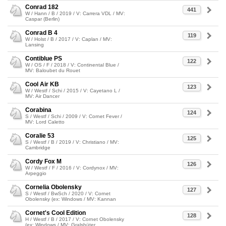
Conrad 182
441
W / Hann / B / 2019 / V: Carrera VDL / MV:
Caspar (Berlin)
Conrad B 4
119
W / Holst / B / 2017 / V: Caplan / MV:
Lansing
Contiblue PS
122
W / OS / F / 2018 / V: Continental Blue /
MV: Baloubet du Rouet
Cool Air KB
123
W / Westf / Schi / 2015 / V: Cayetano L /
MV: Air Dancer
Corabina
124
S / Westf / Schi / 2009 / V: Cornet Fever /
MV: Lord Caletto
Coralie 53
125
S / Westf / B / 2019 / V: Christiano / MV:
Cambridge
Cordy Fox M
126
W / Westf / F / 2016 / V: Cordynox / MV:
Arpeggio
Cornelia Obolensky
127
S / Westf / BwSch / 2020 / V: Cornet
Obolensky (ex: Windows / MV: Kannan
Cornet's Cool Edition
128
H / Westf / B / 2017 / V: Cornet Obolensky
(ex: Windows / MV: Gralshüter