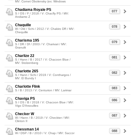
MV: Cornet Obolensky (ex: Windows
Chadiama Royale PS
077
S / OS / F / 2018 / V: Chacfly PS / MV:
Andiamo Z
Chaquille
078
W / Old / Schi / 2012 / V: Chakiro DR / MV:
Chequille
Charisma 195
079
S / DR / Df / 2003 / V: Charivari / MV:
Granulit
Charlize 22
081
S / Hann / B / 2017 / V: Chacoon Blue /
MV: Stolzenberg
Charlotte 265
082
S / Hann / Schi / 2019 / V: Conthargos /
MV: El Bundy I
Charlotte Flink
083
S / B / 2013 / V: Centurion / MV: Larimar
Chaviga PS
086
S / OS / B / 2018 / V: Chacoon Blue / MV:
Vigo D'Arsouilles
Checker W
087
W / Hann / B / 2019 / V: Checkter / MV:
Clinton II
Chessman 14
088
W / DSP / B / 2010 / V: Chap / MV: Saccor