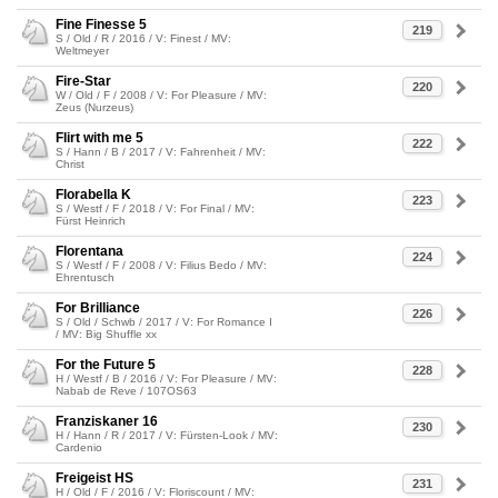
Fine Finesse 5
219
S / Old / R / 2016 / V: Finest / MV:
Weltmeyer
Fire-Star
220
W / Old / F / 2008 / V: For Pleasure / MV:
Zeus (Nurzeus)
Flirt with me 5
222
S / Hann / B / 2017 / V: Fahrenheit / MV:
Christ
Florabella K
223
S / Westf / F / 2018 / V: For Final / MV:
Fürst Heinrich
Florentana
224
S / Westf / F / 2008 / V: Filius Bedo / MV:
Ehrentusch
For Brilliance
226
S / Old / Schwb / 2017 / V: For Romance I
/ MV: Big Shuffle xx
For the Future 5
228
H / Westf / B / 2016 / V: For Pleasure / MV:
Nabab de Reve / 107OS63
Franziskaner 16
230
H / Hann / R / 2017 / V: Fürsten-Look / MV:
Cardenio
Freigeist HS
231
H / Old / F / 2016 / V: Floriscount / MV: