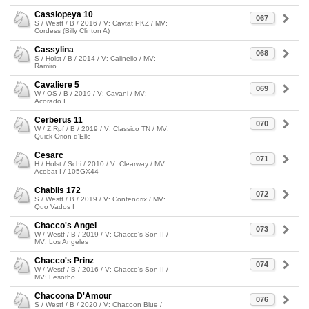
Cassiopeya 10
067
S / Westf / B / 2016 / V: Cavtat PKZ / MV:
Cordess (Billy Clinton A)
Cassylina
068
S / Holst / B / 2014 / V: Calinello / MV:
Ramiro
Cavaliere 5
069
W / OS / B / 2019 / V: Cavani / MV:
Acorado I
Cerberus 11
070
W / Z.Rpf / B / 2019 / V: Classico TN / MV:
Quick Orion d'Elle
Cesarc
071
H / Holst / Schi / 2010 / V: Clearway / MV:
Acobat I / 105GX44
Chablis 172
072
S / Westf / B / 2019 / V: Contendrix / MV:
Quo Vados I
Chacco's Angel
073
W / Westf / B / 2019 / V: Chacco's Son II /
MV: Los Angeles
Chacco's Prinz
074
W / Westf / B / 2016 / V: Chacco's Son II /
MV: Lesotho
Chacoona D'Amour
076
S / Westf / B / 2020 / V: Chacoon Blue /