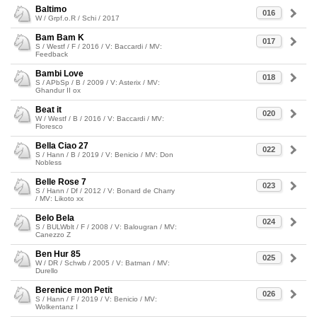
Baltimo
016
W / Grpf.o.R / Schi / 2017
Bam Bam K
017
S / Westf / F / 2016 / V: Baccardi / MV:
Feedback
Bambi Love
018
S / APbSp / B / 2009 / V: Asterix / MV:
Ghandur II ox
Beat it
020
W / Westf / B / 2016 / V: Baccardi / MV:
Floresco
Bella Ciao 27
022
S / Hann / B / 2019 / V: Benicio / MV: Don
Nobless
Belle Rose 7
023
S / Hann / Df / 2012 / V: Bonard de Charry
/ MV: Likoto xx
Belo Bela
024
S / BULWblt / F / 2008 / V: Balougran / MV:
Canezzo Z
Ben Hur 85
025
W / DR / Schwb / 2005 / V: Batman / MV:
Durello
Berenice mon Petit
026
S / Hann / F / 2019 / V: Benicio / MV:
Wolkentanz I