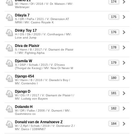
Dilano 21
174
W / Hann / Df / 2016 / V: Dr. Watson / MV:
Weltmeyer
Dilayla 7
175
S / DR / FisFa / 2021 / V: Dimension AT
NRW / MV: Casino Royale K
Dinky Toy 17
176
H / OS / Db / 2020 / V: Conthargos / MV:
Love and Jump
Diva de Plaisir
178
S / Hann / B / 2017 / V: Diamant de Plaisir
I / MV: Fighting Alpha
Djamila W
179
S / DSP / Schwb / 2015 / V: D'Inzeo
(Thorgal de Kezeg) / MV: Now Or Never M
Django 454
180
W / Hann / B / 2016 / V: Diarado's Boy /
MV: Contendro I
Django D
181
W / OS / F / 2017 / V: Diamant de Plaisir I /
MV: Ludwig von Bayern
Dolando H
182
W / DR / Falbe / 2006 / V: Dumont / MV:
Gashmironx ox
Donald van de Annahoeve Z
184
W / Z.Rpf / Schwb / 2019 / V: Dominator Z /
MV: Darco / 108WN67