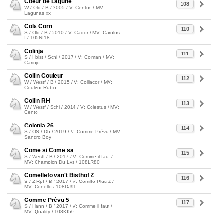
Coeur de Lagune
108
W / Old / B / 2005 / V: Centus / MV:
Lagunas xx
Cola Corn
110
S / Old / B / 2010 / V: Cador / MV: Carolus
I / 105NI18
Colinja
111
S / Holst / Schi / 2017 / V: Colman / MV:
Carinjo
Collin Couleur
112
W / Westf / B / 2015 / V: Collincor / MV:
Couleur-Rubin
Collin RH
113
W / Westf / Schi / 2014 / V: Colestus / MV:
Cento
Colonia 26
114
S / OS / Db / 2019 / V: Comme Prévu / MV:
Sandro Boy
Come si Come sa
115
S / Westf / B / 2017 / V: Comme il faut /
MV: Champion Du Lys / 108LR80
Comellefo van't Bisthof Z
116
S / Z.Rpf / B / 2017 / V: Comilfo Plus Z /
MV: Conello / 108DJ91
Comme Prévu 5
117
S / Hann / B / 2017 / V: Comme il faut /
MV: Quality / 108KI50