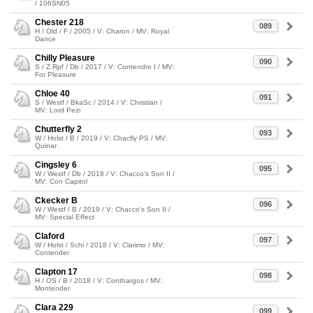
/ 106SN05
Chester 218
089
H / Old / F / 2005 / V: Charon / MV: Royal
Dance
Chilly Pleasure
090
S / Z.Rpf / Db / 2017 / V: Contendro I / MV:
For Pleasure
Chloe 40
091
S / Westf / BkaSc / 2014 / V: Christian /
MV: Lord Pezi
Chutterfly 2
093
W / Holst / B / 2019 / V: Chacfly PS / MV:
Quinar
Cingsley 6
095
W / Westf / Db / 2018 / V: Chacco's Son II /
MV: Con Capitol
Ckecker B
096
W / Westf / B / 2019 / V: Chacco's Son II /
MV: Special Effect
Claford
097
W / Holst / Schi / 2018 / V: Clarimo / MV:
Contender
Clapton 17
098
H / OS / B / 2018 / V: Conthargos / MV:
Montender
Clara 229
099