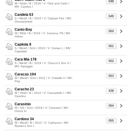
048
W / Holst / B / 2016 / V: Click and Cash /
MV: Carolus I
Candela 63
049
S / Westf / B / 2010 / V: Captain Fire / MV:
Grossadmiral
Canto Boy
050
W / Rhld / B / 2019 / V: Cantona TN / MV:
Inliner
Capitola 9
051
S / Westf / Schi / 2010 / V: Camax L / MV:
Capitalist
Cara Mia 178
052
S / Westf / B / 2019 / V: Chacco's Son II /
MV: Arpeggio
Caracas 104
053
W / Westf / Schi / 2011 / V: Cristallo II / MV:
Pep
Caracho 23
438
W / Holst / B / 2014 / V: Cascadello I / MV:
Caretino
Carasinio
054
W / OS / Schi / 2019 / V: Caressini / MV:
Check In
Cardoso 34
055
W / Westf / B / 2012 / V: Cathanos / MV:
Ramiro's Son I