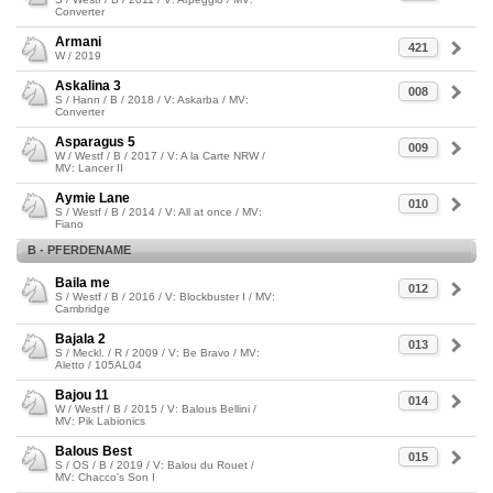
Converter
Armani
421
W / 2019
Askalina 3
008
S / Hann / B / 2018 / V: Askarba / MV:
Converter
Asparagus 5
009
W / Westf / B / 2017 / V: A la Carte NRW /
MV: Lancer II
Aymie Lane
010
S / Westf / B / 2014 / V: All at once / MV:
Fiano
B - PFERDENAME
Baila me
012
S / Westf / B / 2016 / V: Blockbuster I / MV:
Cambridge
Bajala 2
013
S / Meckl. / R / 2009 / V: Be Bravo / MV:
Aletto / 105AL04
Bajou 11
014
W / Westf / B / 2015 / V: Balous Bellini /
MV: Pik Labionics
Balous Best
015
S / OS / B / 2019 / V: Balou du Rouet /
MV: Chacco's Son I