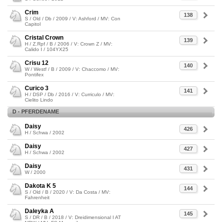
Crim
138
S / Old / Db / 2009 / V: Ashford / MV: Con
Capitol
Cristal Crown
139
H / Z.Rpf / B / 2006 / V: Crown Z / MV:
Calido I / 104YX25
Crisu 12
140
W / Westf / B / 2009 / V: Chaccomo / MV:
Pontifex
Curico 3
141
H / DSP / Db / 2016 / V: Curriculo / MV:
Cielito Lindo
D - PFERDENAME
Daisy
426
H / Schwa / 2002
Daisy
427
H / Schwa / 2002
Daisy
431
W / 2000
Dakota K 5
144
S / Old / B / 2020 / V: Da Costa / MV:
Fahrenheit
Daleyka A
145
S / DR / B / 2018 / V: Dreidimensional I AT