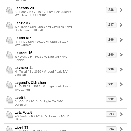
Grannus
Lascada 20
286
S / Hann / B / 2015 / V: Lord Pezi Junior /
MV: Dinard L / 107SK25
Laszlo 87
287
W / Hann / Schi / 2012 / V: Levisonn / MV:
Contendro I / 108LJ11
Latino AR
288
H / PRE / Schi / 2010 / V: Cacique XX /
MV: Quimico
Laurent 16
289
W / Westf / F / 2017 / V: Libertad / MV:
Benicio
Lavazza 11
290
H / Westf / B / 2019 / V: Lord Pezi / MV:
Stakkato
Legend's Clärchen
291
S / Dt.Pf / B / 2019 / V: Legendario Listo /
MV: Conen
Leoti 4
292
S / OS / F / 2013 / V: Light On / MV:
Duntroon
Letz Fetz 5
293
W / Meckl. / B / 2016 / V: Lezard / MV: Ex
Libris
Libell 33
294