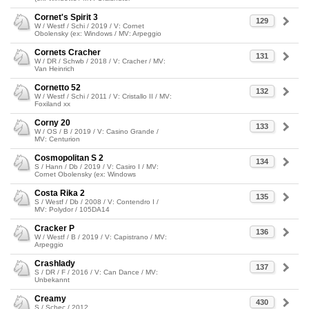
Cornet's Spirit 3
129
W / Westf / Schi / 2019 / V: Cornet
Obolensky (ex: Windows / MV: Arpeggio
Cornets Cracher
131
W / DR / Schwb / 2018 / V: Cracher / MV:
Van Heinrich
Cornetto 52
132
W / Westf / Schi / 2011 / V: Cristallo II / MV:
Foxiland xx
Corny 20
133
W / OS / B / 2019 / V: Casino Grande /
MV: Centurion
Cosmopolitan S 2
134
S / Hann / Db / 2019 / V: Casiro I / MV:
Cornet Obolensky (ex: Windows
Costa Rika 2
135
S / Westf / Db / 2008 / V: Contendro I /
MV: Polydor / 105DA14
Cracker P
136
W / Westf / B / 2019 / V: Capistrano / MV:
Arpeggio
Crashlady
137
S / DR / F / 2016 / V: Can Dance / MV:
Unbekannt
Creamy
430
S / Schec / 2012