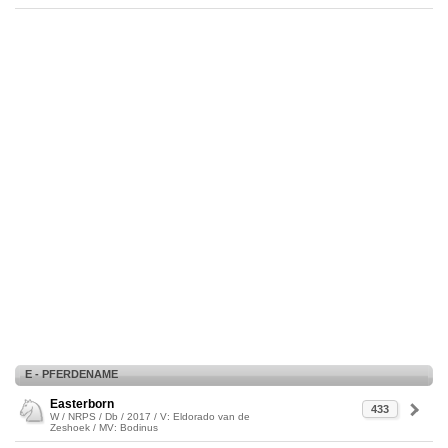
E - PFERDENAME
Easterborn
433
W / NRPS / Db / 2017 / V: Eldorado van de
Zeshoek / MV: Bodinus