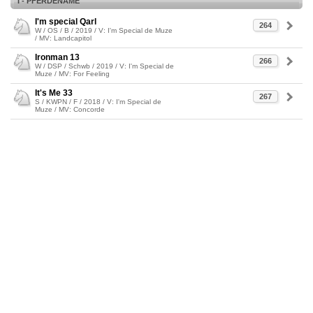
I - PFERDENAME
I'm special Qarl
264
W / OS / B / 2019 / V: I'm Special de Muze
/ MV: Landcapitol
Ironman 13
266
W / DSP / Schwb / 2019 / V: I'm Special de
Muze / MV: For Feeling
It's Me 33
267
S / KWPN / F / 2018 / V: I'm Special de
Muze / MV: Concorde