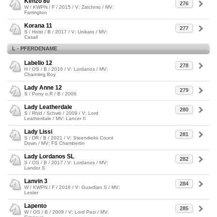
Kenzo 80
276
W / KWPN / F / 2015 / V: Zatchmo / MV:
Farrington
Korana 11
277
S / Holst / B / 2017 / V: Unikato / MV:
Casall
L - PFERDENAME
Labello 12
278
H / OS / B / 2016 / V: Lordanos / MV:
Charming Boy
Lady Anne 12
279
S / Pony o.R / B / 2006
Lady Leatherdale
280
S / Rhld / Schwb / 2009 / V: Lord
Leatherdale / MV: Lancer II
Lady Lissi
281
S / DR / B / 2021 / V: Steendieks Count
Down / MV: FS Chambertin
Lady Lordanos SL
282
S / OS / B / 2017 / V: Lordanos / MV:
Landor S
Lanvin 3
284
W / KWPN / F / 2016 / V: Guardian S / MV:
Lester
Lapento
285
W / OS / B / 2009 / V: Lord Pezi / MV: