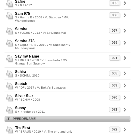
Safire
065
S / B / 2017
Sam 975
066
S / Hann / B / 2008 / V: Stalypso / MV:
Wanderkoenig
Samira
067
S / FUCHS / 2013 / V: Sir Donnerhall
Samira 378
068
S / Grpf.o.R / B / 2010 / V: Unbekannt /
MV: Pluspunkt
Say my Name
021
S / DR / B / 2010 / V: Barrichello / MV:
Grange Surf Sparrow
Schira
085
S / SCHIM / 2010
Scotch
069
W / DF / 2017 / V: Beka´s Spartacus
Silver Star
070
W / SCHIM / 2008
Sunny
071
S / -n.gefunde / 2011
T - PFERDENAME
The First
072
W / BRAUN / 2019 / V: The one and only