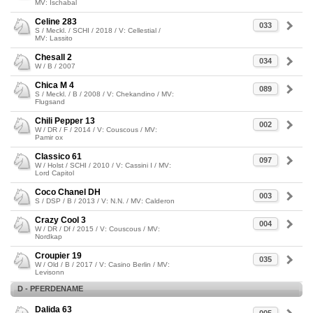
MV: Ischabal
Celine 283
033
S / Meckl. / SCHI / 2018 / V: Cellestial /
MV: Lassito
Chesall 2
034
W / B / 2007
Chica M 4
089
S / Meckl. / B / 2008 / V: Chekandino / MV:
Flugsand
Chili Pepper 13
002
W / DR / F / 2014 / V: Couscous / MV:
Pamir ox
Classico 61
097
W / Holst / SCHI / 2010 / V: Cassini I / MV:
Lord Capitol
Coco Chanel DH
003
S / DSP / B / 2013 / V: N.N. / MV: Calderon
Crazy Cool 3
004
W / DR / Df / 2015 / V: Couscous / MV:
Nordkap
Croupier 19
035
W / Old / B / 2017 / V: Casino Berlin / MV:
Levisonn
D - PFERDENAME
Dalida 63