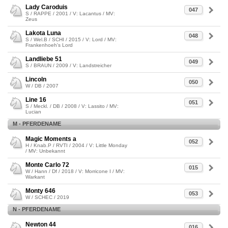
Lady Caroduis
047
S / RAPPE / 2001 / V: Lacantus / MV:
Zeus
Lakota Luna
048
S / Wel.B / SCHI / 2015 / V: Lord / MV:
Frankenhoeh's Lord
Landliebe 51
049
S / BRAUN / 2009 / V: Landstreicher
Lincoln
050
W / DB / 2007
Line 16
051
S / Meckl. / DB / 2008 / V: Lassito / MV:
Lucian
M - PFERDENAME
Magic Moments a
052
H / Knab.P / RVTI / 2004 / V: Little Monday
/ MV: Unbekannt
Monte Carlo 72
015
W / Hann / Df / 2018 / V: Morricone I / MV:
Warkant
Monty 646
053
W / SCHEC / 2019
N - PFERDENAME
Newton 44
016