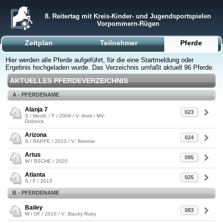
8. Reitertag mit Kreis-Kinder- und Jugendsportspielen
Vorpommern-Rügen
Zeitplan
Teilnehmer
Pferde
Hier werden alle Pferde aufgeführt, für die eine Startmeldung oder
Ergebnis hochgeladen wurde. Das Verzeichnis umfaßt aktuell 96 Pferde.
AKTUELLES PFERDEVERZEICHNIS
A - PFERDENAME
Alanja 7
023
S / Meckl. / F / 2006 / V: Anrit / MV:
Dobrock
Arizona
024
S / RAPPE / 2013 / V: Beintse
Artus
095
W / BSCHE / 2020
Atlanta
025
S / F / 2015
B - PFERDENAME
Bailey
083
W / DF / 2016 / V: Blacky Ruby