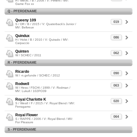
H / Meckl. / B / 2008 / V: Piment / MV:
Game Fox xx
Q - PFERDENAME
Queeny 109
019
S / DR / B / 2015 / V: Quaterback's Junior /
MV: Bellveue
Quindux
086
H / Holst / B / 2010 / V: Quirado / MV:
Carpaccio
Quinten
062
W / SCHEC / 2011
R - PFERDENAME
Ricardo
090
W / -n.gefunde / SCHEC / 2012
Rodwell
063
W / Hess / FSCHI / 1999 / V: Rodman /
MV: Lukull / 102PO39
Royal Charlotte K
020
S / Westf / F / 2015 / V: Royal Blend / MV:
Ferragamo
Royal Flower
064
S / RAPPE / 2006 / V: Royal Blend / MV:
For Pleasure
S - PFERDENAME