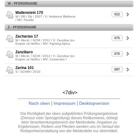
W - PFERDENAME
Wallenstein 170
022
W / DR / Db / 2007 / V: Holsteins Wellness
/ MV: Fiorello
Z - PFERDENAME
Zacharias 17
075
W / Meckl. / SCHI / 2012 / V: Zanzibar (ex
Empire vd Heffinc / MV: Fighting Alpha
Zanzibaro
076
W / Meckl. / SCHI / 2012 / V: Zanzibar (ex
Empire vd Heffinc / MV: Contendro I
Zarina 101
087
S / SCHIM / 2010
<7div>
|
|
Nach oben
Impressum
Desktopversion
Die Richtigkeit der oben aufgeführten Prüfungsergebnisse
(Dressur oder Springprüfung) dieses Reitturnieres, obliegt
dem Verantwortungsbereich der Meldestelle. Angaben zu
Ergebnissen, Reitern und Pferden werden uns im Verlauf der
Reitsportveranstaltung von der Meldestelle nur übermittelt.