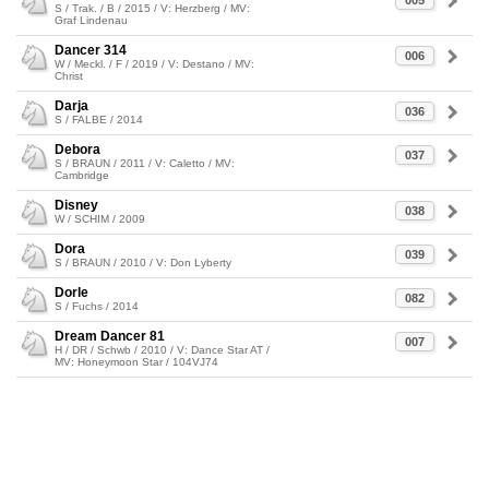
005
S / Trak. / B / 2015 / V: Herzberg / MV:
Graf Lindenau
Dancer 314
006
W / Meckl. / F / 2019 / V: Destano / MV:
Christ
Darja
036
S / FALBE / 2014
Debora
037
S / BRAUN / 2011 / V: Caletto / MV:
Cambridge
Disney
038
W / SCHIM / 2009
Dora
039
S / BRAUN / 2010 / V: Don Lyberty
Dorle
082
S / Fuchs / 2014
Dream Dancer 81
007
H / DR / Schwb / 2010 / V: Dance Star AT /
MV: Honeymoon Star / 104VJ74