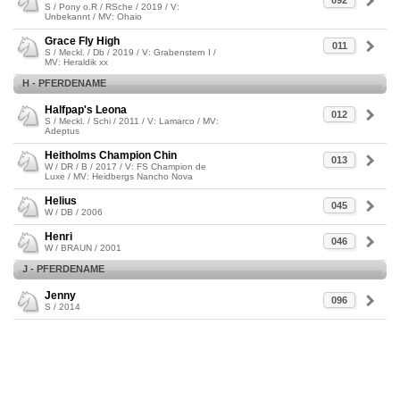
092
S / Pony o.R / RSche / 2019 / V:
Unbekannt / MV: Ohaio
Grace Fly High
011
S / Meckl. / Db / 2019 / V: Grabenstern I /
MV: Heraldik xx
H - PFERDENAME
Halfpap's Leona
012
S / Meckl. / Schi / 2011 / V: Lamarco / MV:
Adeptus
Heitholms Champion Chin
013
W / DR / B / 2017 / V: FS Champion de
Luxe / MV: Heidbergs Nancho Nova
Helius
045
W / DB / 2006
Henri
046
W / BRAUN / 2001
J - PFERDENAME
Jenny
096
S / 2014