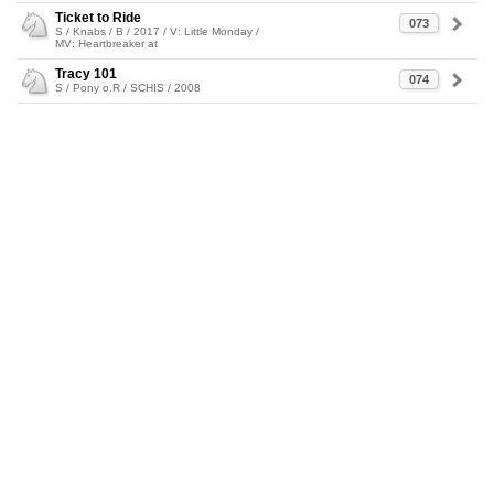
Ticket to Ride
073
S / Knabs / B / 2017 / V: Little Monday /
MV: Heartbreaker at
Tracy 101
074
S / Pony o.R / SCHIS / 2008