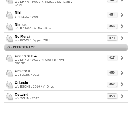
W / DR / R / 2005 / V: Niveau / MV: Dandy-
Carel
Niki
054
S / FALBE / 2005
Nimius
055
W / F / 2006 / V: Nobelboy
No Merci
079
W / KWPN / Rappe / 2018
O - PFERDENAME
Ocean blue 4
017
W / DR / B / 2018 / V: Ombri B / MV:
Maestro
Onschau
056
W / FUCHS / 2019
Orlando
057
W / BSCHE / 2016 / V: Onyx
Ostwind
058
W / SCHIM / 2015