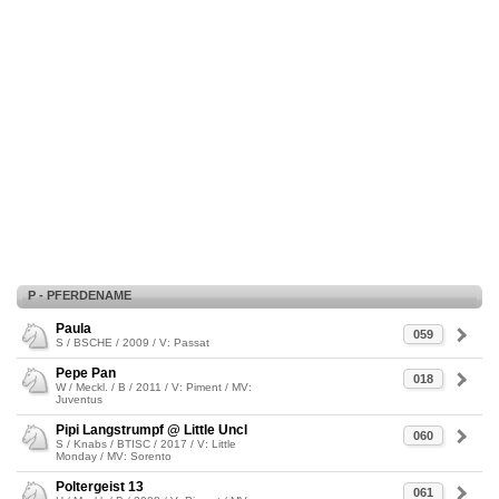
P - PFERDENAME
Paula
059
S / BSCHE / 2009 / V: Passat
Pepe Pan
018
W / Meckl. / B / 2011 / V: Piment / MV:
Juventus
Pipi Langstrumpf @ Little Uncl
060
S / Knabs / BTISC / 2017 / V: Little
Monday / MV: Sorento
Poltergeist 13
061