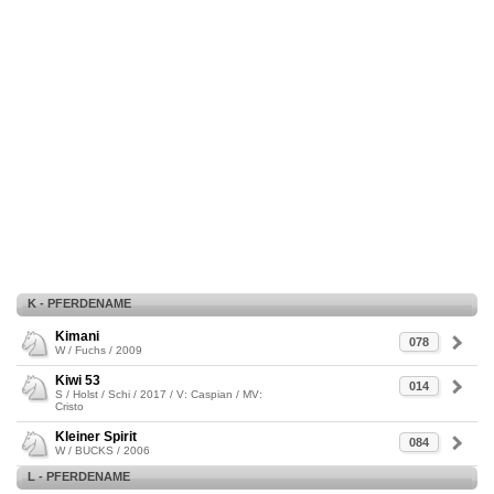
K - PFERDENAME
Kimani
078
W / Fuchs / 2009
Kiwi 53
014
S / Holst / Schi / 2017 / V: Caspian / MV:
Cristo
Kleiner Spirit
084
W / BUCKS / 2006
L - PFERDENAME