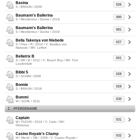
Basina
026
S / BRAUN / 2009
Baumann's Ballerina
080
S / Mecklenbur / Dunke / 2019
Baumann's Ballerina
081
S / Mecklenbur / Dunke / 2019
Bella Takenya von Niebede
027
S / Fries / R / 2014 / V: Basilius von
Niebede / MV: Leffert
Bellatrix B
001
S / DR / B / 2011 / V: Beach Boy / MV: Fort
Lauderdale
Bibbi S
028
S / SCHIM / 2008
Bonnie
029
S / BRAUN / 2018
Bummi
030
W / SCHE / 2011
C - PFERDENAME
Captain
031
W / FUCHS / 2019 / V: Carlo / MV:
Gloriosus
Casino Royale's Champ
032
W / Meckl. / DB / 2008 / V: Casino Royale /