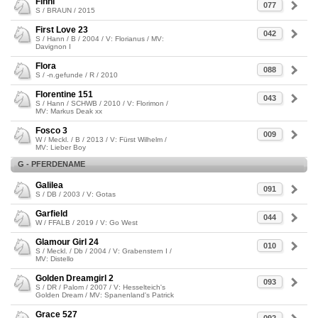
Finni
077
S / BRAUN / 2015
First Love 23
042
S / Hann / B / 2004 / V: Florianus / MV:
Davignon I
Flora
088
S / -n.gefunde / R / 2010
Florentine 151
043
S / Hann / SCHWB / 2010 / V: Florimon /
MV: Markus Deak xx
Fosco 3
009
W / Meckl. / B / 2013 / V: Fürst Wilhelm /
MV: Lieber Boy
G - PFERDENAME
Galilea
091
S / DB / 2003 / V: Gotas
Garfield
044
W / FFALB / 2019 / V: Go West
Glamour Girl 24
010
S / Meckl. / Db / 2004 / V: Grabenstern I /
MV: Distello
Golden Dreamgirl 2
093
S / DR / Palom / 2007 / V: Hesselteich's
Golden Dream / MV: Spanenland's Patrick
Grace 527