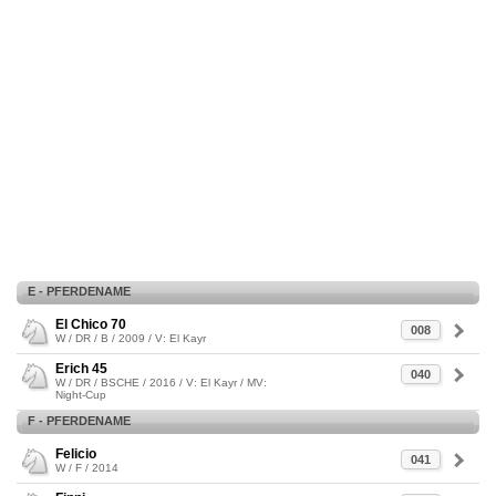
E - PFERDENAME
El Chico 70
008
W / DR / B / 2009 / V: El Kayr
Erich 45
040
W / DR / BSCHE / 2016 / V: El Kayr / MV:
Night-Cup
F - PFERDENAME
Felicio
041
W / F / 2014