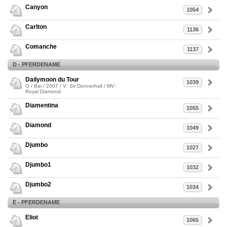
Canyon
1054
Carlton
1136
Comanche
1137
D - PFERDENAME
Dailymoon du Tour
1039
G / Bai / 2007 / V: Sir Donnerhall / MV:
Royal Diamond
Diamentina
1055
Diamond
1049
Djumbo
1027
Djumbo1
1032
Djumbo2
1034
E - PFERDENAME
Eliot
1065