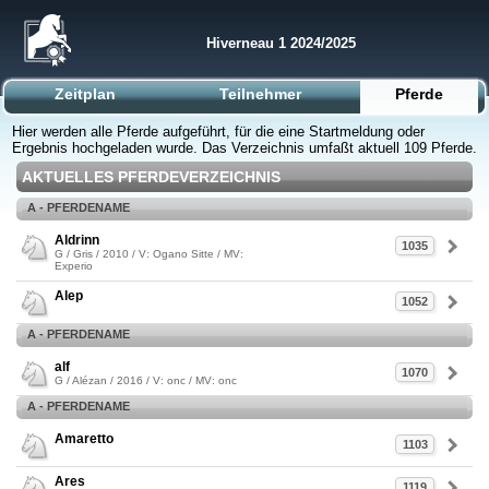
Hiverneau 1 2024/2025
Zeitplan
Teilnehmer
Pferde
Hier werden alle Pferde aufgeführt, für die eine Startmeldung oder
Ergebnis hochgeladen wurde. Das Verzeichnis umfaßt aktuell 109 Pferde.
AKTUELLES PFERDEVERZEICHNIS
A - PFERDENAME
Aldrinn
1035
G / Gris / 2010 / V: Ogano Sitte / MV:
Experio
Alep
1052
A - PFERDENAME
alf
1070
G / Alézan / 2016 / V: onc / MV: onc
A - PFERDENAME
Amaretto
1103
Ares
1119