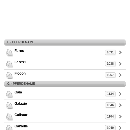
F - PFERDENAME
Fares
1031
Fares1
1038
Flocon
1067
G - PFERDENAME
Gaia
1134
Galaxie
1046
Galistar
1104
Ganielle
1040