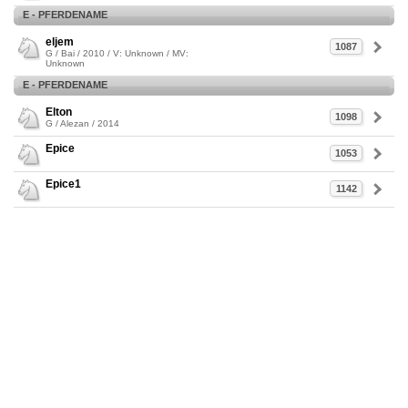
E - PFERDENAME
eljem
1087
G / Bai / 2010 / V: Unknown / MV:
Unknown
E - PFERDENAME
Elton
1098
G / Alezan / 2014
Epice
1053
Epice1
1142