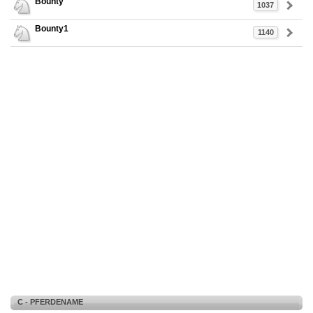
Bounty
1037
Bounty1
1140
C - PFERDENAME