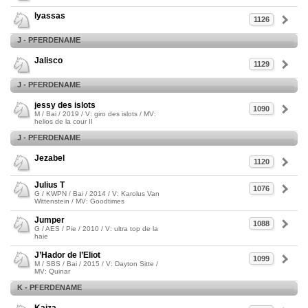
Iyassas
1126
J - PFERDENAME
Jalisco
1129
J - PFERDENAME
jessy des islots
1090
M / Bai / 2019 / V: giro des islots / MV:
helios de la cour II
J - PFERDENAME
Jezabel
1120
Julius T
1076
G / KWPN / Bai / 2014 / V: Karolus Van
Wittenstein / MV: Goodtimes
Jumper
1088
G / AES / Pie / 2010 / V: ultra top de la
haie
J’Hador de l’Eliot
1099
M / SBS / Bai / 2015 / V: Dayton Sitte /
MV: Quinar
K - PFERDENAME