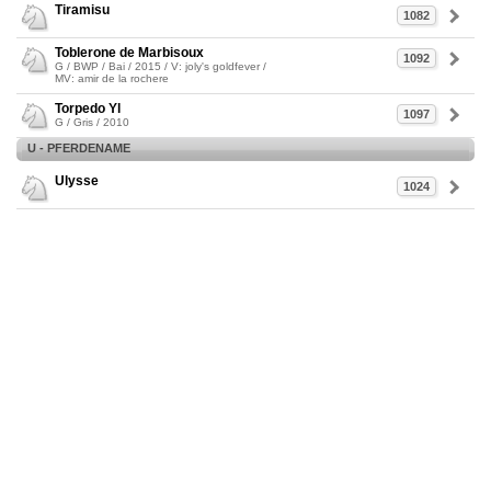
Tiramisu
1082
Toblerone de Marbisoux
1092
G / BWP / Bai / 2015 / V: joly's goldfever /
MV: amir de la rochere
Torpedo Yl
1097
G / Gris / 2010
U - PFERDENAME
Ulysse
1024