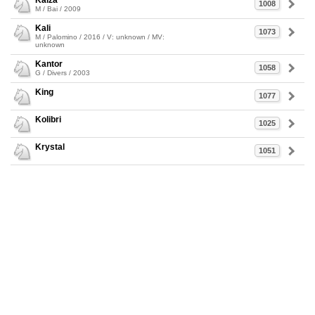
Kaiza
1008
M / Bai / 2009
Kali
1073
M / Palomino / 2016 / V: unknown / MV:
unknown
Kantor
1058
G / Divers / 2003
King
1077
Kolibri
1025
Krystal
1051