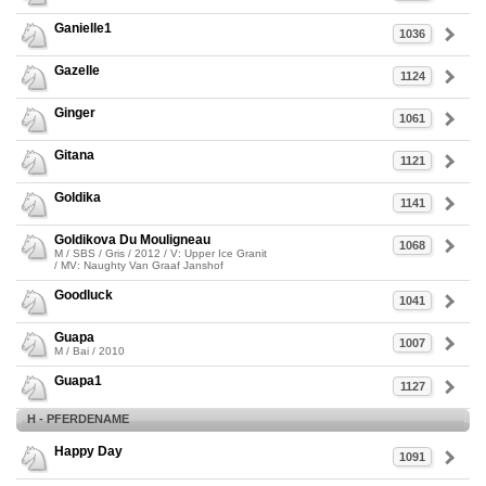
Ganielle1
1036
Gazelle
1124
Ginger
1061
Gitana
1121
Goldika
1141
Goldikova Du Mouligneau
1068
M / SBS / Gris / 2012 / V: Upper Ice Granit
/ MV: Naughty Van Graaf Janshof
Goodluck
1041
Guapa
1007
M / Bai / 2010
Guapa1
1127
H - PFERDENAME
Happy Day
1091