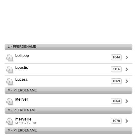
L - PFERDENAME
Lollipop
1044
Loustic
1114
Lucera
1069
M - PFERDENAME
Meliver
1064
M - PFERDENAME
merveille
1079
M / Noir / 2018
M - PFERDENAME