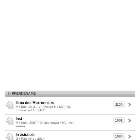
I - PFERDENAME
Ilena des Marronniers
1100
M / Bai / 2011 / V: Rivaldo H / MV: Fijal
Fortissimo / 106QT18
Insi
1001
M / Noir / 2007 / V: Not known / MV: Not
known
Irrésistible
1080
G / Palomino / 2014