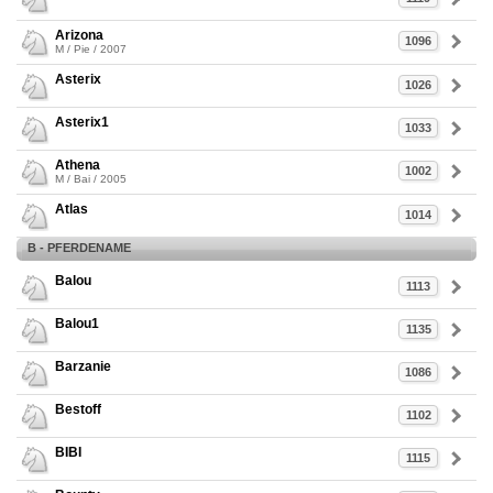
Arizona
1096
M / Pie / 2007
Asterix
1026
Asterix1
1033
Athena
1002
M / Bai / 2005
Atlas
1014
B - PFERDENAME
Balou
1113
Balou1
1135
Barzanie
1086
Bestoff
1102
BIBI
1115