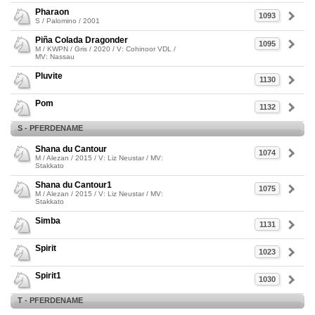
Pharaon
1093
S / Palomino / 2001
Piña Colada Dragonder
1095
M / KWPN / Gris / 2020 / V: Cohinoor VDL /
MV: Nassau
Pluvite
1130
Pom
1132
S - PFERDENAME
Shana du Cantour
1074
M / Alezan / 2015 / V: Liz Neustar / MV:
Stakkato
Shana du Cantour1
1075
M / Alezan / 2015 / V: Liz Neustar / MV:
Stakkato
Simba
1131
Spirit
1023
Spirit1
1030
T - PFERDENAME