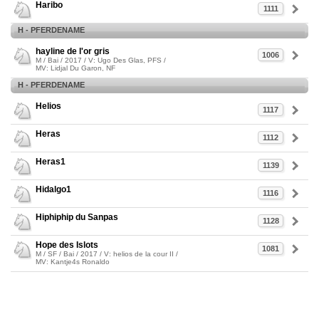
Haribo
1111
H - PFERDENAME
hayline de l'or gris
1006
M / Bai / 2017 / V: Ugo Des Glas, PFS /
MV: Lidjal Du Garon, NF
H - PFERDENAME
Helios
1117
Heras
1112
Heras1
1139
Hidalgo1
1116
Hiphiphip du Sanpas
1128
Hope des Islots
1081
M / SF / Bai / 2017 / V: helios de la cour II /
MV: Kantje4s Ronaldo