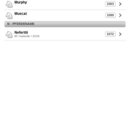
Murphy
1063
Muscat
1089
N - PFERDENAME
Nefertiti
1072
M / Isabelle / 2019