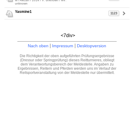
M / Alezan / 2014 / V: unknown / MV:
unknown
Yasmine1
1123
<7div>
|
|
Nach oben
Impressum
Desktopversion
Die Richtigkeit der oben aufgeführten Prüfungsergebnisse
(Dressur oder Springprüfung) dieses Reitturnieres, obliegt
dem Verantwortungsbereich der Meldestelle. Angaben zu
Ergebnissen, Reitern und Pferden werden uns im Verlauf der
Reitsportveranstaltung von der Meldestelle nur übermittelt.