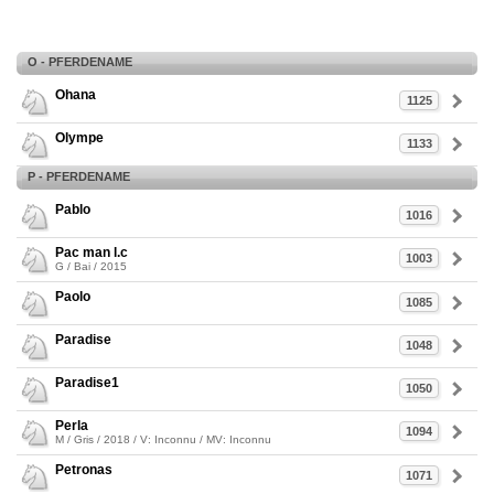
O - PFERDENAME
Ohana
1125
Olympe
1133
P - PFERDENAME
Pablo
1016
Pac man l.c
1003
G / Bai / 2015
Paolo
1085
Paradise
1048
Paradise1
1050
Perla
1094
M / Gris / 2018 / V: Inconnu / MV: Inconnu
Petronas
1071