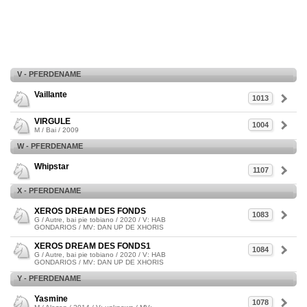
V - PFERDENAME
Vaillante
1013
VIRGULE
1004
M / Bai / 2009
W - PFERDENAME
Whipstar
1107
X - PFERDENAME
XEROS DREAM DES FONDS
1083
G / Autre, bai pie tobiano / 2020 / V: HAB
GONDARIOS / MV: DAN UP DE XHORIS
XEROS DREAM DES FONDS1
1084
G / Autre, bai pie tobiano / 2020 / V: HAB
GONDARIOS / MV: DAN UP DE XHORIS
Y - PFERDENAME
Yasmine
1078