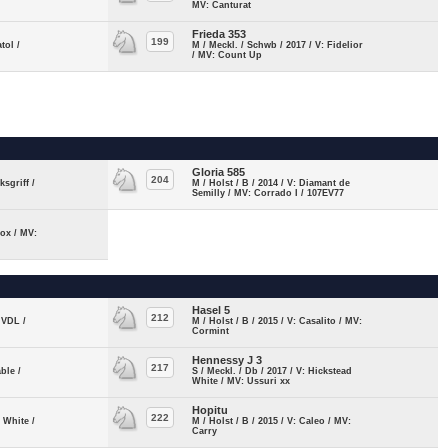
MV: Canturat
Frieda 353
199
tol /
M / Meckl. / Schwb / 2017 / V: Fidelior
/ MV: Count Up
Gloria 585
204
ksgriff /
M / Holst / B / 2014 / V: Diamant de
Semilly / MV: Corrado I / 107EV77
 ox / MV:
Hasel 5
212
 VDL /
M / Holst / B / 2015 / V: Casalito / MV:
Cormint
Hennessy J 3
217
ble /
S / Meckl. / Db / 2017 / V: Hickstead
White / MV: Ussuri xx
Hopitu
222
d White /
M / Holst / B / 2015 / V: Caleo / MV:
Carry