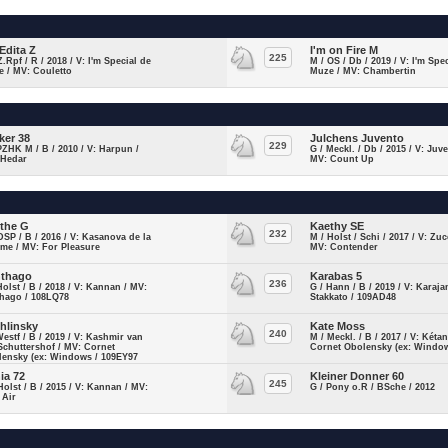
 Edita Z
I'm on Fire M
225
Z.Rpf / R / 2018 / V: I'm Special de
M / OS / Db / 2019 / V: I'm Spe
 / MV: Couletto
Muze / MV: Chambertin
ker 38
Julchens Juvento
229
PZHK M / B / 2010 / V: Harpun /
G / Meckl. / Db / 2015 / V: Juv
 Hedar
MV: Count Up
the G
Kaethy SE
232
DSP / B / 2016 / V: Kasanova de la
M / Holst / Schi / 2017 / V: Zuc
me / MV: For Pleasure
MV: Contender
thago
Karabas 5
236
Holst / B / 2018 / V: Kannan / MV:
G / Hann / B / 2019 / V: Karaja
thago / 108LQ78
Stakkato / 109AD48
hlinsky
Kate Moss
240
Westf / B / 2019 / V: Kashmir van
M / Meckl. / B / 2017 / V: Kéta
Schuttershof / MV: Cornet
Cornet Obolensky (ex: Windo
lensky (ex: Windows / 109EY97
ia 72
Kleiner Donner 60
245
Holst / B / 2015 / V: Kannan / MV:
G / Pony o.R / BSche / 2012
 Air