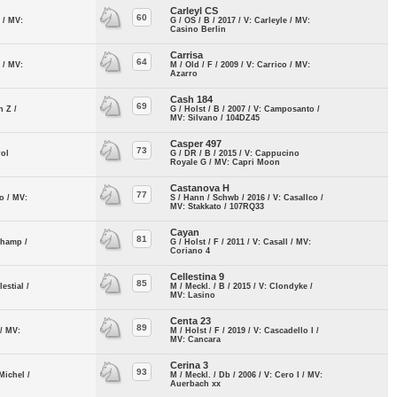
Carleyl CS
60
e / MV:
G / OS / B / 2017 / V: Carleyle / MV:
Casino Berlin
Carrisa
64
 / MV:
M / Old / F / 2009 / V: Carrico / MV:
Azarro
Cash 184
69
n Z /
G / Holst / B / 2007 / V: Camposanto /
MV: Silvano / 104DZ45
Casper 497
73
rol
G / DR / B / 2015 / V: Cappucino
Royale G / MV: Capri Moon
Castanova H
77
lo / MV:
S / Hann / Schwb / 2016 / V: Casallco /
MV: Stakkato / 107RQ33
Cayan
81
 Champ /
G / Holst / F / 2011 / V: Casall / MV:
Coriano 4
Cellestina 9
85
estial /
M / Meckl. / B / 2015 / V: Clondyke /
MV: Lasino
Centa 23
89
 / MV:
M / Holst / F / 2019 / V: Cascadello I /
MV: Cancara
Cerina 3
93
Michel /
M / Meckl. / Db / 2006 / V: Cero I / MV:
Auerbach xx