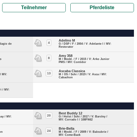
Teilnehmer
Pferdeliste
Adelino M
4
Adagio de
G / DSP / F / 2004 / V: Adelante I / MV:
Restorator
Amy 358
8
no
M / Meckl. / F / 2015 / V: Arko Junior
PMS / MV: Contidor
Ascaba Classica
13
 / MV:
M / OS / Schi / 2019 / V: Asca / MV:
Cabachon
ri / MV:
Best Buddy 12
20
nay / MV:
G / Holst / Schi / 2017 / V: Barcley /
MV: Corrado I / 108FN62
Brie-Bella
24
ton
M / Meckl. / F / 2009 / V: Baloubrie /
MV: Come-Back