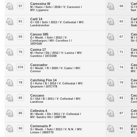
Caressina W
Car
57
58
M / Hann / Schi / 2018 / V: Caressini /
G / 
MV: Lyjanero
faut
Carli 14
Car
61
62
G / OS / Schi / 2013 / V: Cellestial / MV:
G / 
Landstreicher
Stak
Caruso 585
Cas
65
67
G / Meckl. / Schi / 2012 / V:
M / 
Conthargos / MV: Corofino I /
Sir 
105YG40
Casina 17
Cas
70
71
M / Holst / Db / 2012 / V: Lasino / MV:
M / 
Caretino / 107ZG08
Pote
Casscador
Cas
370
74
G / Meckl. / R / 2020 / V: Cador / MV:
M / 
Connor
MV:
Catching Fire 14
Ca
78
79
S / Holst / B / 2014 / V: Cellestial / MV:
G / 
Quantum / 107CY78
Quo
Ceccano
Cec
82
83
G / Old / B / 2011 / V: Cellestial / MV:
M / 
Landioso
Cor
Cellestra 4
Cel
86
87
M / Meckl. / Db / 2011 / V: Cellestial /
G / 
MV: Sandro Hit / 108FC90
Zeus
Centenario P
Cer
90
91
G / Meckl. / Schi / 2013 / V: N.N. / MV:
M / 
Linton / 106ST70
MV: