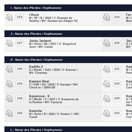
I - Name des Pferdes / Kopfnummer
I Rock
I'm
223
224
M / SF / B / 2018 / V: Diamant de
M / 
Semilly / MV: Guidam (ex:Adagio IV)
Muze
J - Name des Pferdes / Kopfnummer
Jacky Jackpot
Joc
227
228
M / Holst / Db / 2017 / V: Singulord
G / 
Joter / MV: Calato
MV:
K - Name des Pferdes / Kopfnummer
Kadillo 2
Kae
230
231
G / Meckl. / Schi / 2018 / V: Kannan /
M / 
MV: Clearway
Pom
Kamino Real
Kan
234
235
S / DSP / Db / 2018 / V: Karajan / MV:
G / 
Check In / 109AC68
Car
Kasanova - S
Kas
238
239
G / Meckl. / F / 2017 / V: Kasanova de
S / 
la Pomme / MV: Canturat
het 
Obo
Keanola
Ken
242
243
M / Holst / B / 2020 / V: Keaton I / MV:
M / 
Casall
Con
L - Name des Pferdes / Kopfnummer