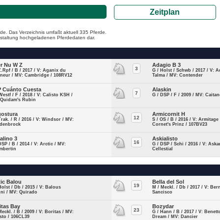
Zeitplan
de. Das Verzeichnis umfaßt aktuell 335 Pferde.
ranstaltung hochgeladenen Pferdedaten dar.
r Nu W Z
Adagio B 3
3
Z.Rpf / B / 2017 / V: Aganix du
G / Holst / Schwb / 2017 / V: 
gneur / MV: Cambridge / 108RV12
Talma / MV: Contender
 Cuánto Cuesta
Alaskin
7
Westf / F / 2018 / V: Calisto KSH /
G / DSP / F / 2009 / MV: Caita
 Quidam's Rubin
ostura
Armicornit H
12
Trak. / R / 2016 / V: Windsor / MV:
S / OS / B / 2016 / V: Armitage
denbrock
Cornet's Prinz / 107BV23
alino 3
Askialisto
16
DSP / B / 2014 / V: Arctic / MV:
G / DSP / Schi / 2016 / V: Aska
mbertin
Cellestial
tic Balou
Bella del Sol
19
Holst / Db / 2015 / V: Balous
M / Meckl. / Db / 2017 / V: Ber
ini / MV: Quirado
Sancisco
itas Bay
Bozydar
23
Meckl. / B / 2009 / V: Boritas / MV:
G / Hann / B / 2017 / V: Benet
sto / 106CL39
Dream / MV: Dancier