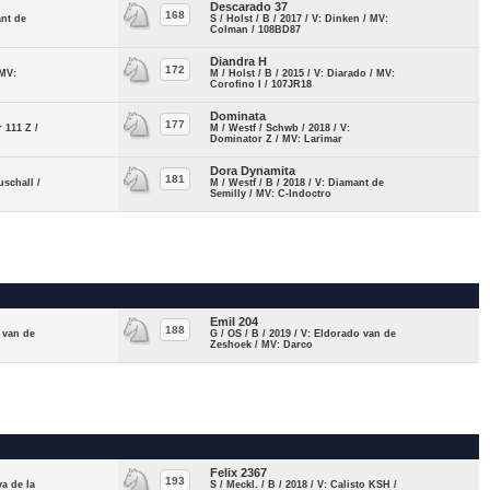
Descarado 37
168
ant de
S / Holst / B / 2017 / V: Dinken / MV:
Colman / 108BD87
Diandra H
172
 MV:
M / Holst / B / 2015 / V: Diarado / MV:
Corofino I / 107JR18
Dominata
177
r 111 Z /
M / Westf / Schwb / 2018 / V:
Dominator Z / MV: Larimar
Dora Dynamita
181
uschall /
M / Westf / B / 2018 / V: Diamant de
Semilly / MV: C-Indoctro
Emil 204
188
o van de
G / OS / B / 2019 / V: Eldorado van de
Zeshoek / MV: Darco
Felix 2367
193
va de la
S / Meckl. / B / 2018 / V: Calisto KSH /