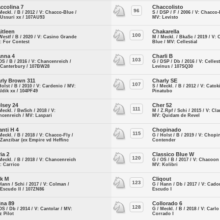
ccolina 7
Chaccolisto
96
Meckl. / B / 2012 / V: Chacco-Blue /
S / DSP / F / 2006 / V: Chacco-
Ussuri xx / 107AU93
MV: Levisto
itleen
Chakarella
100
Westf / B / 2020 / V: Casino Grande
M / Meckl. / BkaSc / 2019 / V:
: For Contest
Blue / MV: Cellestial
nna 4
Charli B
103
OS / B / 2016 / V: Chancenreich /
G / DSP / Db / 2016 / V: Cellest
 Canterbury / 107BW28
Levinus / 107SQ30
rly Brown 311
Charly SE
107
Holst / B / 2010 / V: Cardenio / MV:
S / Meckl. / B / 2012 / V: Catok
ldik xx / 104PF49
Pinatubo
lsey 24
Cher 52
111
Meckl. / BwSch / 2018 / V:
M / Z.Rpf / Schi / 2015 / V: Cla
cenreich / MV: Laspari
MV: Quidam de Revel
anti H 4
Chopinado
115
Meckl. / B / 2018 / V: Chacco-Fly /
G / Holst / B / 2019 / V: Chopi
Zanzibar (ex Empire vd Heffinc
Contender
ia 2
Classico Blue W
120
Meckl. / B / 2018 / V: Chancenreich
G / OS / B / 2017 / V: Chacoon
: Carrico
MV: Kolibri
ck M
Cliqout
123
Hann / Schi / 2017 / V: Colman /
G / Hann / Db / 2017 / V: Cado
Escudo II / 107ZN86
Escudo I
ina 89
Collorado 6
128
OS / Db / 2014 / V: Cantolar / MV:
G / Meckl. / B / 2018 / V: Carlo
z Pilot
Corrado I