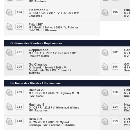
MV: Riccione
Fidermond 5
Fin
194
195
G / Old / Schi / 2017 / V: Fidelior / MV:
M / 
Canaster I
MV:
Fritzi 167
200
M / Meckl. / Schwb / 2019 / V: Fidelior
/ MV: World Pleasure
G - Name des Pferdes / Kopfnummer
Geppiamona
Gep
201
202
M / DSP / B / 2015 / V: Gepsom / MV:
M / 
Ramiro's Match
MV:
Go Classico
GO
205
206
G / Meckl. / Schwb / 2016 / V:
G / 
Grandorado TN / MV: Clinton I /
Semi
109FR16
H - Name des Pferdes / Kopfnummer
Halinka 23
Hal
209
210
M / Holst / B / 2020 / V: Highway M TN
M / 
/ MV: Casall
Klui
Hashtag 8
Haz
213
214
G / OS / R / 2018 / V: Hickstead White /
M / 
MV: Faustinus
Klui
Hero 109
Hic
218
219
G / Westf / B / 2012 / V: Mylord
G / 
Carthago / MV: Lordano / 105WR69
Whit