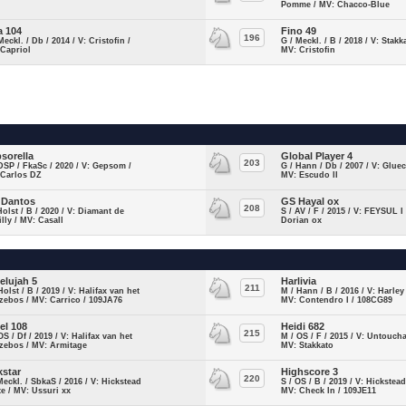
Pomme / MV: Chacco-Blue
a 104
Fino 49
196
Meckl. / Db / 2014 / V: Cristofin /
G / Meckl. / B / 2018 / V: Stakka
 Capriol
MV: Cristofin
sorella
Global Player 4
203
DSP / FkaSc / 2020 / V: Gepsom /
G / Hann / Db / 2007 / V: Gluec
 Carlos DZ
MV: Escudo II
 Dantos
GS Hayal ox
208
Holst / B / 2020 / V: Diamant de
S / AV / F / 2015 / V: FEYSUL I
lly / MV: Casall
Dorian ox
lelujah 5
Harlivia
211
Holst / B / 2019 / V: Halifax van het
M / Hann / B / 2016 / V: Harley
zebos / MV: Carrico / 109JA76
MV: Contendro I / 108CG89
el 108
Heidi 682
215
OS / Df / 2019 / V: Halifax van het
M / OS / F / 2015 / V: Untoucha
zebos / MV: Armitage
MV: Stakkato
kstar
Highscore 3
220
Meckl. / SbkaS / 2016 / V: Hickstead
S / OS / B / 2019 / V: Hickstea
e / MV: Ussuri xx
MV: Check In / 109JE11