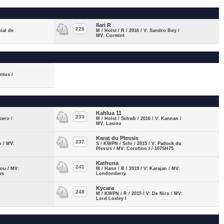
Ilari R
226
cial de
M / Holst / R / 2016 / V: Sandro Boy /
MV: Cormint
entus /
Kahlua 11
233
cero /
M / Holst / Schwb / 2016 / V: Kannan /
MV: Lasino
Karat du Plessis
237
n / MV:
S / KWPN / Schi / 2015 / V: Padock du
Plessis / MV: Corofino I / 107SH75
Kathuna
241
nou / MV:
M / Hann / B / 2019 / V: Karajan / MV:
ws
Londonderry
Kycara
248
M / KWPN / R / 2015 / V: De Niro / MV:
Lord Loxley I