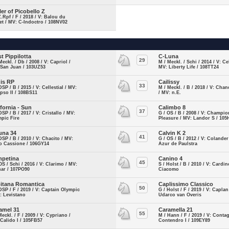
ler of Picobello Z
Z.Rpf / F / 2018 / V: Balou du
t / MV: C-Indoctro / 108NV02
st Pippilotta
C-Luna
29
Meckl. / Db / 2008 / V: Capriol /
M / Meckl. / Schi / 2014 / V: Cel
 San Juan / 103UZ53
MV: Liberty Life / 108TT24
is RP
Cailissy
33
DSP / B / 2015 / V: Cellestial / MV:
M / Meckl. / B / 2018 / V: Cha
pso II / 108BS11
/ MV: n.E.
ifornia - Sun
Calimbo 8
37
DSP / B / 2017 / V: Cristallo / MV:
G / OS / B / 2008 / V: Champi
pic Fire
Pleasure / MV: Landor S / 10
una 34
Calvin K 2
41
DSP / B / 2010 / V: Chacito / MV:
G / OS / B / 2012 / V: Colander
o Cassione / 106GY14
Azur de Paulstra
petina
Canino 4
45
OS / Schi / 2016 / V: Clarimo / MV:
S / Holst / B / 2010 / V: Cardi
ar / 107PO90
Ciacomo
itana Romantica
Caplissimo Classico
50
DSP / F / 2019 / V: Captain Olympic
G / Holst / F / 2019 / V: Caplan
: Levistano
Udarco van Overis
amel 31
Caramella 21
55
Meckl. / F / 2009 / V: Cypriano /
M / Hann / F / 2019 / V: Conta
Calido I / 105FB57
Contendro I / 109EY89