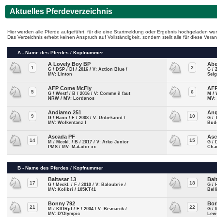
Aktuelles Pferdeverzeichnis
Hier werden alle Pferde aufgeführt, für die eine Startmeldung oder Ergebnis hochgeladen wur
Das Verzeichnis erhebt keinen Anspruch auf Vollständigkeit, sondern stellt alle für diese Ve
A - Name des Pferdes / Kopfnummer
A Lovely Boy BP
Abe
1
2
G / DSP / Df / 2016 / V: Action Blue /
G / 
MV: Linton
Sei
AFP Come McFly
AFP
5
6
G / Westf / B / 2016 / V: Comme il faut
M / 
NRW / MV: Lordanos
MV:
Andiamo 251
Ang
9
10
G / Hann / F / 2008 / V: Unbekannt /
G / 
MV: Wolkentanz I
Bud
Ascada PF
Asc
14
15
M / Meckl. / B / 2017 / V: Arko Junior
G / 
PMS / MV: Matador xx
Cha
B - Name des Pferdes / Kopfnummer
Baltasar 13
Bal
17
18
G / Meckl. / F / 2010 / V: Baloubrie /
G / 
MV: Kolibri / 105KT41
Bell
Bonny 792
Bor
21
22
M / KlDRpf / F / 2004 / V: Bismarck /
G / 
MV: D'Olympic
Levi