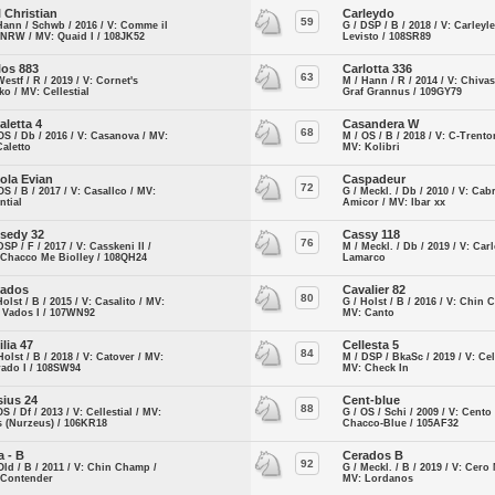
l Christian
Carleydo
59
Hann / Schwb / 2016 / V: Comme il
G / DSP / B / 2018 / V: Carleyl
 NRW / MV: Quaid I / 108JK52
Levisto / 108SR89
los 883
Carlotta 336
63
Westf / R / 2019 / V: Cornet's
M / Hann / R / 2014 / V: Chivas
ko / MV: Cellestial
Graf Grannus / 109GY79
aletta 4
Casandera W
68
OS / Db / 2016 / V: Casanova / MV:
M / OS / B / 2018 / V: C-Trento
Caletto
MV: Kolibri
ola Evian
Caspadeur
72
OS / B / 2017 / V: Casallco / MV:
G / Meckl. / Db / 2010 / V: Cab
ntial
Amicor / MV: Ibar xx
sedy 32
Cassy 118
76
DSP / F / 2017 / V: Casskeni II /
M / Meckl. / Db / 2019 / V: Car
 Chacco Me Biolley / 108QH24
Lamarco
vados
Cavalier 82
80
Holst / B / 2015 / V: Casalito / MV:
G / Holst / B / 2016 / V: Chin
 Vados I / 107WN92
MV: Canto
ilia 47
Cellesta 5
84
Holst / B / 2018 / V: Catover / MV:
M / DSP / BkaSc / 2019 / V: Cell
rado I / 108SW94
MV: Check In
sius 24
Cent-blue
88
OS / Df / 2013 / V: Cellestial / MV:
G / OS / Schi / 2009 / V: Cento
 (Nurzeus) / 106KR18
Chacco-Blue / 105AF32
a - B
Cerados B
92
Old / B / 2011 / V: Chin Champ /
G / Meckl. / B / 2019 / V: Cero 
 Contender
MV: Lordanos