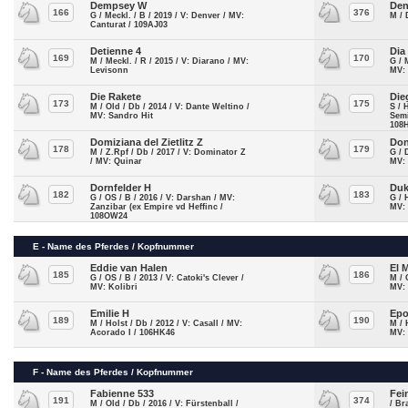
Dempsey W
Den
166
376
G / Meckl. / B / 2019 / V: Denver / MV:
M / 
Canturat / 109AJ03
Detienne 4
Dia
169
170
M / Meckl. / R / 2015 / V: Diarano / MV:
G / 
Levisonn
MV:
Die Rakete
Die
173
175
M / Old / Db / 2014 / V: Dante Weltino /
S / 
MV: Sandro Hit
Semi
108
Domiziana del Zietlitz Z
Don
178
179
M / Z.Rpf / Db / 2017 / V: Dominator Z
G / 
/ MV: Quinar
MV:
Dornfelder H
Duk
182
183
G / OS / B / 2016 / V: Darshan / MV:
G / 
Zanzibar (ex Empire vd Heffinc /
MV: 
108OW24
E - Name des Pferdes / Kopfnummer
Eddie van Halen
El 
185
186
G / OS / B / 2013 / V: Catoki's Clever /
M / 
MV: Kolibri
MV:
Emilie H
Epo
189
190
M / Holst / Db / 2012 / V: Casall / MV:
M / 
Acorado I / 106HK46
MV: 
F - Name des Pferdes / Kopfnummer
Fabienne 533
Fei
191
374
M / Old / Db / 2016 / V: Fürstenball /
/ Br