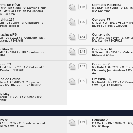
mme un Rêve
Comtess Valentina
132
Holst / Db / 2018 / V: Comme il faut
M / DSP / Db / 2018 / V: Call m
 / MV: For Fashion (Anklahoma
MV: Conteros
) / 108LQ74
chita 114
Concord 77
136
Old / Db / 2009 / V: Contendro I /
S / DSP / B / 2017 / V: Cornfir
 Paradiesvogel
Balou du Rouet / 108OV85
tathara PS
Contendrix
141
OS / Db / 2019 / V: Contagio / MV:
S / Holst / Db / 2010 / V: Conte
thargos / 109JY98
MV: Carinjo / 105FQ18
l Man 38
Cool Soxx M
144
DR / F / 2008 / V: FS Chambertin /
S / Hann / R / 2020 / V: Colma
YF90
Hickstead White
per EG
Cornetina 6
149
Holst / Schi / 2018 / V: Cellestial /
M / Holst / Db / 2018 / V: Corn
Calido I / 108SX06
Obolensky (ex: Windows / MV
Air
pe de Cetina
Cressida Fly
155
Hann / B / 2012 / V: Coupe de
M / Meckl. / R / 2015 / V: Com
r / MV: Chasseur II / 106GO67
/ MV: Stylist / 107DH17
ly May
Meckl. / B / 2010 / V: Chap / MV:
tinue
iro MS
Dalando 2
163
DR / B / 2017 / V: Dreidimensional
G / Meckl. / Db / 2016 / V: D'O
T NRW / MV: Homer
MV: Weltcup