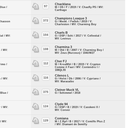
Chacklana
97
Blue /
M / OS / F / 2019 / V: Chacfly PS / MV:
Carthago
Champions Leaque 3
372
 Chacoon
G / Meckl. / FwSch / 2019 / V:
Charleston / MV: Charming Boy
Charls B
104
ial / MV:
G / DSP / Schi / 2017 / V: Cellestial /
MV: Levinus
Charmina 3
108
i / MV:
M / Old / B / 2007 / V: Charming Boy /
MV: Zeus (Nurzeus) / 104UW27
Cher FJ
112
rimo /
M / KroaWbl / B / 2019 / V: Crypton
Comme il Faut / MV: Contendro I /
108QL55
Cilenos L
116
n / MV:
G / Holst / Db / 2006 / V: Cypriano /
MV: Maracaibo
Cleiner Muck VL
375
 Blue /
G / Schimmel / 2018
Clyde 94
124
r / MV:
G / DSP / B / 2019 / V: Casskeni II /
MV: Convoi
Comiana
129
 / MV:
M / Z.Rpf / B / 2017 / V: Comilfo Plus Z
/ MV: Diamant de Semilly