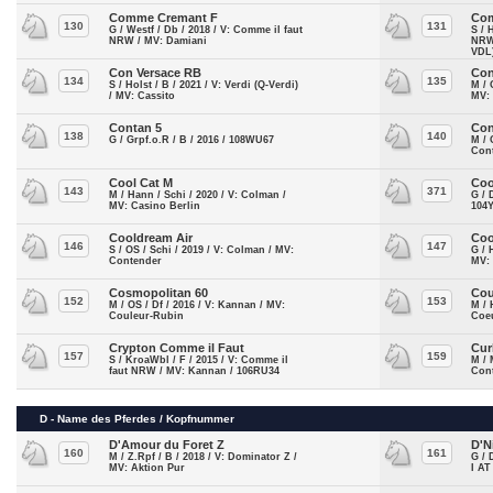
Comme Cremant F
Co
130
131
G / Westf / Db / 2018 / V: Comme il faut
S / 
NRW / MV: Damiani
NRW
VDL
Con Versace RB
Con
134
135
S / Holst / B / 2021 / V: Verdi (Q-Verdi)
M / 
/ MV: Cassito
MV:
Contan 5
Con
138
140
G / Grpf.o.R / B / 2016 / 108WU67
M / 
Con
Cool Cat M
Coo
143
371
M / Hann / Schi / 2020 / V: Colman /
G / 
MV: Casino Berlin
104
Cooldream Air
Coo
146
147
S / OS / Schi / 2019 / V: Colman / MV:
G / 
Contender
MV: 
Cosmopolitan 60
Cou
152
153
M / OS / Df / 2016 / V: Kannan / MV:
M / 
Couleur-Rubin
Coeu
Crypton Comme il Faut
Cur
157
159
S / KroaWbl / F / 2015 / V: Comme il
M / 
faut NRW / MV: Kannan / 106RU34
Con
D - Name des Pferdes / Kopfnummer
D'Amour du Foret Z
D'N
160
161
M / Z.Rpf / B / 2018 / V: Dominator Z /
G / 
MV: Aktion Pur
I A