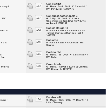
Con Hedino
133
e crazy /
G / Hann / Schi / 2016 / V: Cellestial /
MV: Perigueux / 107OK76
Conquest Zoetendaele Z
137
e / MV:
G / Z.Rpf / B / 2018 / V: Cornet
Obolensky (ex: Windows / MV: Elvis
ter Putte / 108UN62
Cookie Dough 11
142
ndro I /
M / OS / B / 2018 / V: Conditus / MV:
Turbud Quirinus (Quirinus-Turb /
108FX52
Coolante
145
n / MV:
M / OS / B / 2015 / V: Colman / MV:
Carinjo
Cortino FM
151
et
G / Meckl. / B / 2017 / V: Calisto KSH /
: Con
MV: Solar
Crunchbob
156
e and Fly
G / Meckl. / Schwb / 2015 / V: Crunch /
MV: Clinton I / 107KY38
Damian WN
164
lympic /
G / Meckl. / Schi / 2019 / V: Don VHP Z
/ MV: Clearway