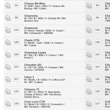
Chacco Me Blue
Cha
94
95
G / DSP / Schi / 2013 / V: Chacco Me
M / 
Biolley / MV: Cefalo
MV: 
Chactonia
Cha
98
99
M / OS / B / 2018 / V: Chacfly PS / MV:
M / 
Numero Uno
/ MV
Chamrock
Cha
101
102
G / Holst / Schwb / 2019 / V: Casall /
M / 
MV: Colmander / 108XS93
MV:
Charly 1776
Cha
105
106
S / Meckl. / Schi / 2018 / V: Cellow /
G / 
MV: Catoki
Hera
Charming Casira
Che
109
110
M / Old / B / 2010 / V: Casiro I / MV:
M / 
Krack C
Chan
Chevalier 101
Chi
113
114
G / OS / Df / 2016 / V: Chaman / MV:
M / 
Carrico / 107XV19
MV: 
Cilest 3
Clar
117
118
M / Meckl. / B / 2014 / V: C-Mocca D?
M / 
Or / MV: Trafaret
/ MV
Clemens 71
Cli
121
122
G / DR / Is / 2014 / V: Steendieks
M / 
Champ of Glory / MV: Vita Nova's
MV: 
Golden Boris
Coco Loco CTH
Col
125
127
G / Westf / B / 2019 / V: Contendrix /
M / 
MV: Paradiso / 108YJ18
Prin