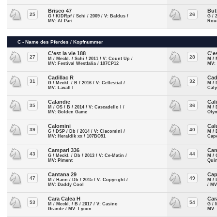
Brisco 47
But
25
26
G / KlDRpf / Schi / 2009 / V: Baldus /
G / 
MV: Al Pari
Roue
C - Name des Pferdes / Kopfnummer
C'est la vie 188
C'e
27
28
M / Meckl. / Schi / 2011 / V: Count Up /
M / 
MV: Festival Westfalia / 107CP12
MV:
Cadillac R
Cad
31
32
G / Meckl. / B / 2016 / V: Cellestial /
M / 
MV: Lavall I
Caly
Calandie
Cal
35
36
M / OS / B / 2014 / V: Cascadello I /
M / 
MV: Golden Game
Olym
Calomini
Cal
39
40
G / DSP / Db / 2014 / V: Ciacomini /
M / 
MV: Heraldik xx / 107BO91
Cap
Campari 336
Cam
43
44
G / Meckl. / Db / 2013 / V: Ce-Matin /
M / 
MV: Piment
Quin
Cantana 29
Cap
47
49
M / Hann / Db / 2015 / V: Copyright /
M / 
MV: Daddy Cool
/ MV
Cara Calea H
Car
53
54
M / Meckl. / B / 2017 / V: Casino
G / 
Grande / MV: Lycon
MV: 