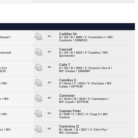
Cadillac 54
30
lestial /
G / OS / B / 2009 / V: Contendro I / MV:
Cardento / 105MG13
Caiosall
34
ncenreich
G / OS / B / 2019 / V: Casallco / MV:
Quintender
Calle T
38
on For
G / OS / B / 2019 / V: Chacco's Son II /
5HZ31
MV: Chalan / 109AM87
Camillus 5
42
 / MV:
S / Holst / F / 2015 / V: Christian / MV:
Calato / 107TK43
Cannavar
46
no / MV:
G / Holst / B / 2015 / V: Cannavaru /
MV: Casall / 107TK45
Captain Feier
52
 / MV:
G / DSP / F / 2017 / V: Chap II / MV:
Castino
Carentina 11
56
gio / MV:
M / Meckl. / B / 2017 / V: Chin Fly /
MV: Corlando