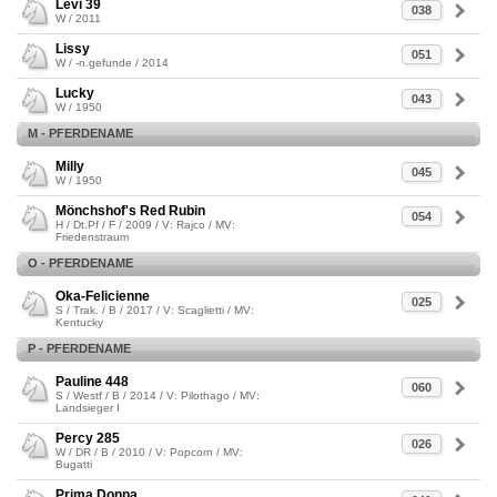
Levi 39
038
W / 2011
Lissy
051
W / -n.gefunde / 2014
Lucky
043
W / 1950
M - PFERDENAME
Milly
045
W / 1950
Mönchshof's Red Rubin
054
H / Dt.Pf / F / 2009 / V: Rajco / MV:
Friedenstraum
O - PFERDENAME
Oka-Felicienne
025
S / Trak. / B / 2017 / V: Scaglietti / MV:
Kentucky
P - PFERDENAME
Pauline 448
060
S / Westf / B / 2014 / V: Pilothago / MV:
Landsieger I
Percy 285
026
W / DR / B / 2010 / V: Popcorn / MV:
Bugatti
Prima Donna