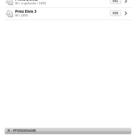
041
W / -n.gefunde / 1950
Prinz Elvis 3
039
W / 1950
R - PFERDENAME