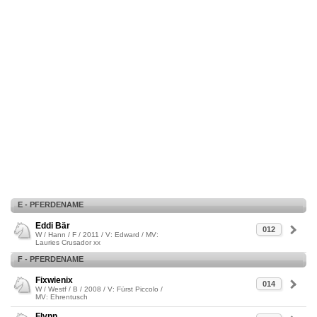
E - PFERDENAME
Eddi Bär
012
W / Hann / F / 2011 / V: Edward / MV:
Lauries Crusador xx
F - PFERDENAME
Fixwienix
014
W / Westf / B / 2008 / V: Fürst Piccolo /
MV: Ehrentusch
Flynn