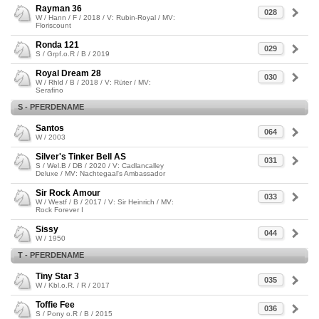
Rayman 36
028
W / Hann / F / 2018 / V: Rubin-Royal / MV:
Floriscount
Ronda 121
029
S / Grpf.o.R / B / 2019
Royal Dream 28
030
W / Rhld / B / 2018 / V: Rüter / MV:
Serafino
S - PFERDENAME
Santos
064
W / 2003
Silver's Tinker Bell AS
031
S / Wel.B / DB / 2020 / V: Cadlancalley
Deluxe / MV: Nachtegaal's Ambassador
Sir Rock Amour
033
W / Westf / B / 2017 / V: Sir Heinrich / MV:
Rock Forever I
Sissy
044
W / 1950
T - PFERDENAME
Tiny Star 3
035
W / Kbl.o.R. / R / 2017
Toffie Fee
036
S / Pony o.R / B / 2015