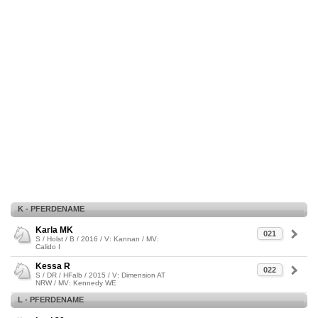
K - PFERDENAME
Karla MK
021
S / Holst / B / 2016 / V: Kannan / MV:
Calido I
Kessa R
022
S / DR / HFalb / 2015 / V: Dimension AT
NRW / MV: Kennedy WE
L - PFERDENAME