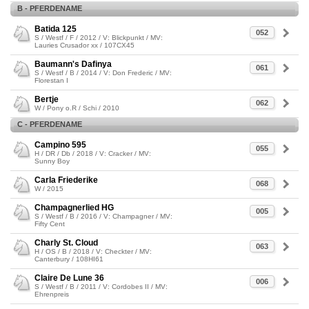
B - PFERDENAME
Batida 125
052
S / Westf / F / 2012 / V: Blickpunkt / MV:
Lauries Crusador xx / 107CX45
Baumann's Dafinya
061
S / Westf / B / 2014 / V: Don Frederic / MV:
Florestan I
Bertje
062
W / Pony o.R / Schi / 2010
C - PFERDENAME
Campino 595
055
H / DR / Db / 2018 / V: Cracker / MV:
Sunny Boy
Carla Friederike
068
W / 2015
Champagnerlied HG
005
S / Westf / B / 2016 / V: Champagner / MV:
Fifty Cent
Charly St. Cloud
063
H / OS / B / 2018 / V: Checkter / MV:
Canterbury / 108HI61
Claire De Lune 36
006
S / Westf / B / 2011 / V: Cordobes II / MV:
Ehrenpreis