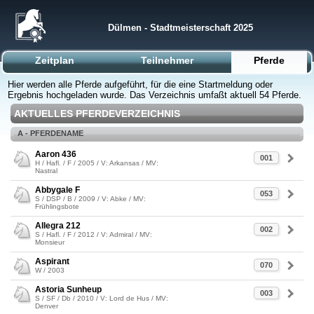
Dülmen - Stadtmeisterschaft 2025
Zeitplan
Teilnehmer
Pferde
Hier werden alle Pferde aufgeführt, für die eine Startmeldung oder
Ergebnis hochgeladen wurde. Das Verzeichnis umfaßt aktuell 54 Pferde.
AKTUELLES PFERDEVERZEICHNIS
A - PFERDENAME
Aaron 436
001
H / Hafl. / F / 2005 / V: Arkansas / MV:
Nastral
Abbygale F
053
S / DSP / B / 2009 / V: Abke / MV:
Frühlingsbote
Allegra 212
002
S / Hafl. / F / 2012 / V: Admiral / MV:
Monsieur
Aspirant
070
W / 2003
Astoria Sunheup
003
S / SF / Db / 2010 / V: Lord de Hus / MV:
Denver