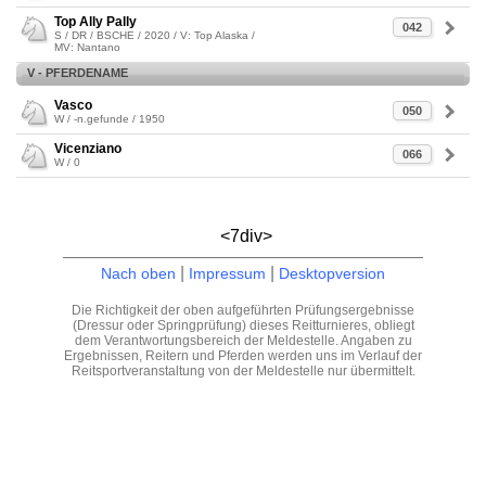
Top Ally Pally
042
S / DR / BSCHE / 2020 / V: Top Alaska /
MV: Nantano
V - PFERDENAME
Vasco
050
W / -n.gefunde / 1950
Vicenziano
066
W / 0
<7div>
|
|
Nach oben
Impressum
Desktopversion
Die Richtigkeit der oben aufgeführten Prüfungsergebnisse
(Dressur oder Springprüfung) dieses Reitturnieres, obliegt
dem Verantwortungsbereich der Meldestelle. Angaben zu
Ergebnissen, Reitern und Pferden werden uns im Verlauf der
Reitsportveranstaltung von der Meldestelle nur übermittelt.