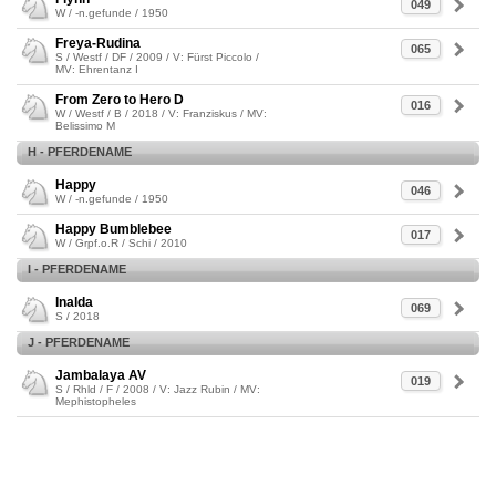
049
W / -n.gefunde / 1950
Freya-Rudina
065
S / Westf / DF / 2009 / V: Fürst Piccolo /
MV: Ehrentanz I
From Zero to Hero D
016
W / Westf / B / 2018 / V: Franziskus / MV:
Belissimo M
H - PFERDENAME
Happy
046
W / -n.gefunde / 1950
Happy Bumblebee
017
W / Grpf.o.R / Schi / 2010
I - PFERDENAME
Inalda
069
S / 2018
J - PFERDENAME
Jambalaya AV
019
S / Rhld / F / 2008 / V: Jazz Rubin / MV:
Mephistopheles