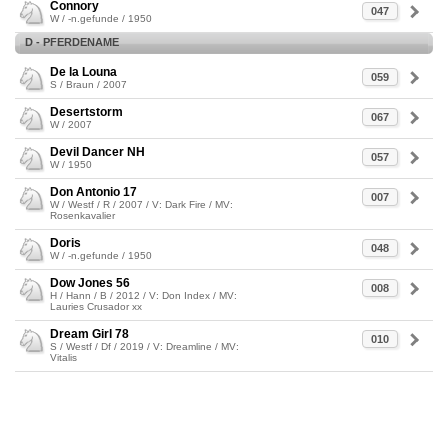
Connory
047
W / -n.gefunde / 1950
D - PFERDENAME
De la Louna
059
S / Braun / 2007
Desertstorm
067
W / 2007
Devil Dancer NH
057
W / 1950
Don Antonio 17
007
W / Westf / R / 2007 / V: Dark Fire / MV:
Rosenkavalier
Doris
048
W / -n.gefunde / 1950
Dow Jones 56
008
H / Hann / B / 2012 / V: Don Index / MV:
Lauries Crusador xx
Dream Girl 78
010
S / Westf / Df / 2019 / V: Dreamline / MV:
Vitalis