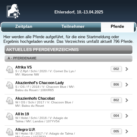
Ehlersdorf, 10.-13.04.2025
Zeitplan
Teilnehmer
Pferde
Hier werden alle Pferde aufgeführt, für die eine Startmeldung oder
Ergebnis hochgeladen wurde. Das Verzeichnis umfaßt aktuell 796 Pferde.
AKTUELLES PFERDEVERZEICHNIS
A - PFERDENAME
Afrika VS
002
S / Z.Rpf / Schi / 2020 / V: Cornet Du Lys /
MV: Marome NW
Akazienhof's Chacoon Lady
806
S / OS / F / 2018 / V: Chacoon Blue / MV:
Balou du Rouet / 108XR65
Akazienhofs Chacobat
802
W / OS / Schi / 2017 / V: Chacoon Blue /
MV: Balou du Rouet
All In 19
004
W / Holst / Schi / 2016 / V: Adagio de
Talma / MV: Landos / 107YV54
Allegro U.P.
005
W / Holst / B / 2017 / V: Adagio de Talma /
MV: Canto / 107ZF33