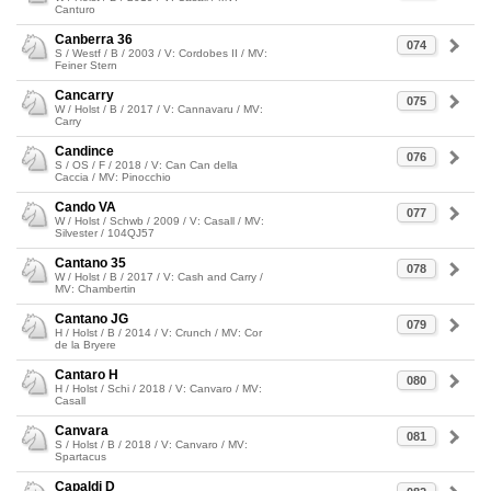
Canturo
Canberra 36
074
S / Westf / B / 2003 / V: Cordobes II / MV:
Feiner Stern
Cancarry
075
W / Holst / B / 2017 / V: Cannavaru / MV:
Carry
Candince
076
S / OS / F / 2018 / V: Can Can della
Caccia / MV: Pinocchio
Cando VA
077
W / Holst / Schwb / 2009 / V: Casall / MV:
Silvester / 104QJ57
Cantano 35
078
W / Holst / B / 2017 / V: Cash and Carry /
MV: Chambertin
Cantano JG
079
H / Holst / B / 2014 / V: Crunch / MV: Cor
de la Bryere
Cantaro H
080
H / Holst / Schi / 2018 / V: Canvaro / MV:
Casall
Canvara
081
S / Holst / B / 2018 / V: Canvaro / MV:
Spartacus
Capaldi D