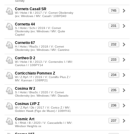
Semilly
Cornets Casall SR
745
W / Holst / B / 2017 / V: Cornet Obolensky
(ex: Windows / MV: Casall / 108PD40
Cornetta 44
231
S / Holst / Schi / 2019 / V: Cornet
Obolensky (ex: Windows / MV: Quite
Capitol
Cornetto 67
232
H / Holst / RkaSc / 2018 / V: Cornet
Obolensky (ex: Windows / MV: Caretino
Cortheo D 2
233
W / Holst / B / 2013 / V: Contendro I / MV:
Carolus I / 106PY14
Corticchiato Pommex Z
234
W / Z.Rpf / F / 2019 / V: Comilfo Plus Z /
MV: Kannan / 108RF21
Cosima W 2
235
S / Holst / BkaSc / 2020 / V: Cornet
Obolensky (ex: Windows / MV: Diarado
Cosinus LVP Z
236
W / Z.Rpf / Db / 2017 / V: Corico Z / MV:
Golden Hawk (Figo de Muze) / 108HY41
Cosmic Art
237
S / Rhld / B / 2020 / V: Cascadello I / MV:
Windsor Heights xx