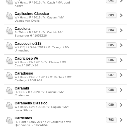
082
W / Holst / F / 2019 / V: Catch / MV: Lord
Kemm
Caplissimo Classico
083
W / Holst / F / 2019 / V: Caplan / MV:
Udarco van Overis
Capolona
084
S / Württ / B / 2012 / V: Catoki / MV:
Santander H / 105ZZ26
Cappuccino 218
085
W / Z.Rpf / Schi / 2019 / V: Casago / MV:
Untouched
Capricioso VA
086
W / Holst / Db / 2015 / V: Clarimo / MV:
Casall / 107LX14
Caradosso
087
W / Holst / BkaSc / 2011 / V: Cachas / MV:
Carthago / 106LA02
Carambi
088
H / DSP / B / 2020 / V: Carinue / MV:
Chatender
Caramello Classico
089
W / Holst / Schi / 2019 / V: Caplan / MV:
Lucio Silla xx
Cardentos
793
H / Holst / Schi / 2017 / V: Cardento / MV:
Quo Vados I / 107WR54