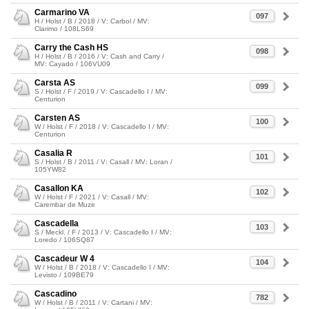
Carmarino VA
097
H / Holst / B / 2018 / V: Carbol / MV:
Clarimo / 108LS69
Carry the Cash HS
098
H / Holst / B / 2016 / V: Cash and Carry /
MV: Cayado / 106VU09
Carsta AS
099
S / Holst / F / 2019 / V: Cascadello I / MV:
Centurion
Carsten AS
100
W / Holst / F / 2018 / V: Cascadello I / MV:
Centurion
Casalia R
101
S / Holst / B / 2011 / V: Casall / MV: Loran /
105YW82
Casallon KA
102
W / Holst / F / 2021 / V: Casall / MV:
Carembar de Muze
Cascadella
103
S / Meckl. / F / 2013 / V: Cascadello I / MV:
Loredo / 106SQ87
Cascadeur W 4
104
W / Holst / B / 2018 / V: Cascadello I / MV:
Levisto / 109BE79
Cascadino
782
W / Holst / B / 2011 / V: Cartani / MV: