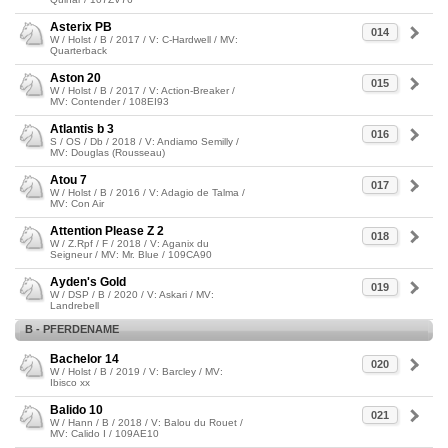
Asterix PB
014
W / Holst / B / 2017 / V: C-Hardwell / MV:
Quarterback
Aston 20
015
W / Holst / B / 2017 / V: Action-Breaker /
MV: Contender / 108EI93
Atlantis b 3
016
S / OS / Db / 2018 / V: Andiamo Semilly /
MV: Douglas (Rousseau)
Atou 7
017
W / Holst / B / 2016 / V: Adagio de Talma /
MV: Con Air
Attention Please Z 2
018
W / Z.Rpf / F / 2018 / V: Aganix du
Seigneur / MV: Mr. Blue / 109CA90
Ayden's Gold
019
W / DSP / B / 2020 / V: Askari / MV:
Landrebell
B - PFERDENAME
Bachelor 14
020
W / Holst / B / 2019 / V: Barcley / MV:
Ibisco xx
Balido 10
021
W / Hann / B / 2018 / V: Balou du Rouet /
MV: Calido I / 109AE10