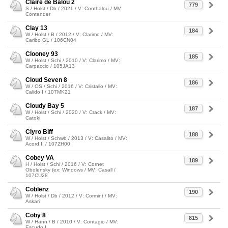
Claire de Balou 2
779
S / Holst / Db / 2021 / V: Conthalou / MV:
Contender
Clay 13
184
W / Holst / B / 2012 / V: Clarimo / MV:
Caribo GL / 106CN04
Clooney 93
185
W / Holst / Schi / 2010 / V: Clarimo / MV:
Carpaccio / 105JA13
Cloud Seven 8
186
W / OS / Schi / 2016 / V: Cristallo / MV:
Calido I / 107MK21
Cloudy Bay 5
187
W / Holst / Schi / 2020 / V: Crack / MV:
Catoki
Clyro Biff
188
W / Holst / Schwb / 2013 / V: Casalito / MV:
Acord II / 107ZH00
Cobey VA
189
H / Holst / Schi / 2016 / V: Cornet
Obolensky (ex: Windows / MV: Casall /
107CU28
Coblenz
190
W / Holst / Db / 2012 / V: Cormint / MV:
Askari
Coby 8
815
W / Hann / B / 2010 / V: Contagio / MV:
Escudo I