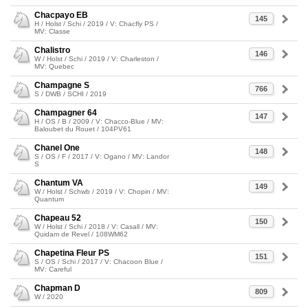
Chacpayo EB
145
H / Holst / Schi / 2019 / V: Chacfly PS /
MV: Classe
Chalistro
146
W / Holst / Schi / 2019 / V: Charleston /
MV: Quebec
Champagne S
766
S / DWB / SCHI / 2019
Champagner 64
147
H / OS / B / 2009 / V: Chacco-Blue / MV:
Baloubet du Rouet / 104PV61
Chanel One
148
S / OS / F / 2017 / V: Ogano / MV: Landor
S
Chantum VA
149
W / Holst / Schwb / 2019 / V: Chopin / MV:
Quantum
Chapeau 52
150
W / Holst / Schi / 2018 / V: Casall / MV:
Quidam de Revel / 108WM62
Chapetina Fleur PS
151
S / OS / Schi / 2017 / V: Chacoon Blue /
MV: Careful
Chapman D
809
W / 2020