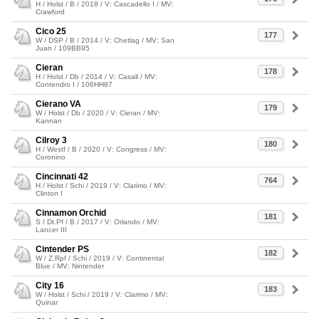
H / Holst / B / 2018 / V: Cascadello I / MV:
Crawford
Cico 25
177
W / DSP / B / 2014 / V: Chetlag / MV: San
Juan / 109BB95
Cieran
178
H / Holst / Db / 2014 / V: Casall / MV:
Contendro I / 106HH87
Cierano VA
179
W / Holst / Db / 2020 / V: Cieran / MV:
Kannan
Cilroy 3
180
H / Westf / B / 2020 / V: Congress / MV:
Coronino
Cincinnati 42
764
H / Holst / Schi / 2019 / V: Clarimo / MV:
Clinton I
Cinnamon Orchid
181
S / Dt.Pf / B / 2017 / V: Orlando / MV:
Lancer III
Cintender PS
182
W / Z.Rpf / Schi / 2019 / V: Continental
Blue / MV: Nintender
City 16
183
W / Holst / Schi / 2019 / V: Clarimo / MV:
Quinar