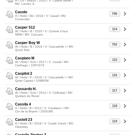
H / OS / BkaSc / 2020 / V: Casino Berlin /
MV: Landor S
Casolo
796
H / Holst / Db / 2018 / V: Casall / MV:
Contender
Casper 512
114
W / Holst / B / 2020 / V: Comme il faut
NRW / MV: Cancara
Casper Boy W
792
W / Holst / B / 2019 / V: Cascadello I / MV:
Quick Star
Caspiato M
115
W / Holst / Schi / 2017 / V: Casall / MV:
Carthago / 108YG79
Caspitol 2
116
W / Holst / F / 2018 / V: Cascadello I / MV:
Quite Capitol / 109BF96
Cassardo H.
117
W / Holst / Schi / 2014 / V: Cellestial / MV:
Quidam de Revel
Cassila 4
118
S / Holst / B / 2012 / V: Cassilano / MV:
Cor de la Bryere / 105SJ66
Castell 23
119
H / Holst / B / 2018 / V: Castle Creek / MV:
Clearway