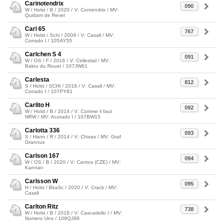
Carinotendrix
090
W / Holst / B / 2020 / V: Contendrix / MV:
Quidam de Revel
Carl 65
767
W / Holst / Schi / 2009 / V: Casall / MV:
Corrado I / 105AY55
Carlchen S 4
091
W / OS / F / 2016 / V: Cellestial / MV:
Balou du Rouet / 107JW61
Carlesta
812
S / Holst / SCHI / 2016 / V: Casall / MV:
Corrado I / 107PY81
Carlito H
092
W / Holst / B / 2014 / V: Comme il faut
NRW / MV: Acorado I / 107BW15
Carlotta 336
093
S / Hann / R / 2014 / V: Chivas / MV: Graf
Grannus
Carlson 167
094
W / OS / B / 2020 / V: Cantos (CZE) / MV:
Kannan
Carlsson W
095
H / Holst / BkaSc / 2020 / V: Crack / MV:
Casall
Carlton Ritz
738
W / Holst / B / 2018 / V: Cascadello I / MV:
Numero Uno / 108QJ98