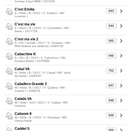
Comme il faut NRW / 107XI45
C'est Emilia
043
S / Holst / B / 2012 / V: Cardino / MV:
Lorentin I
C'est ma vie
044
S / Hann / B / 2015 / V: Canstakko / MV:
Iberio / 107YT28
C'est ma vie 2
045
S / OS / Schwb / 2017 / V: Christian / MV:
FAN Holland (ex Holland) / 108AY36
Cabachine K
046
S / OS / B / 2015 / V: Cabachon / MV:
Couleur-Rubin / 107PN98
Cabal VA
752
H / Holst / B / 2017 / V: Casall / MV: Verdi
(Q-Verdi) / 108FK97
Caballero Grande 3
047
W / Holst / B / 2017 / V: Quibery / MV:
Cassini I / 108EI76
Cabido VA
048
W / Holst / Schi / 2015 / V: Calibat / MV:
Caretino
Caboom 8
049
W / Holst / B / 2019 / V: Clearway / MV:
Untouchable
Caddel S
050