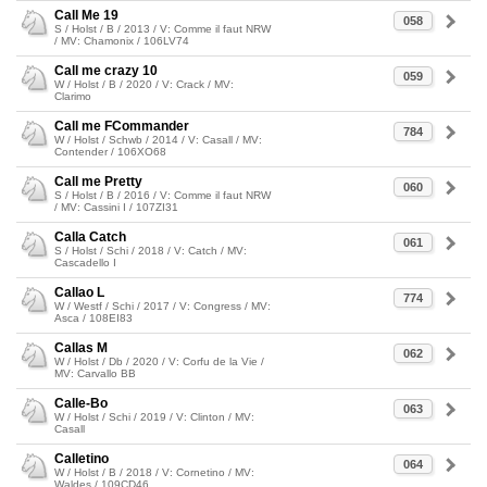
Call Me 19
058
S / Holst / B / 2013 / V: Comme il faut NRW
/ MV: Chamonix / 106LV74
Call me crazy 10
059
W / Holst / B / 2020 / V: Crack / MV:
Clarimo
Call me FCommander
784
W / Holst / Schwb / 2014 / V: Casall / MV:
Contender / 106XO68
Call me Pretty
060
S / Holst / B / 2016 / V: Comme il faut NRW
/ MV: Cassini I / 107ZI31
Calla Catch
061
S / Holst / Schi / 2018 / V: Catch / MV:
Cascadello I
Callao L
774
W / Westf / Schi / 2017 / V: Congress / MV:
Asca / 108EI83
Callas M
062
W / Holst / Db / 2020 / V: Corfu de la Vie /
MV: Carvallo BB
Calle-Bo
063
W / Holst / Schi / 2019 / V: Clinton / MV:
Casall
Calletino
064
W / Holst / B / 2018 / V: Cornetino / MV:
Waldes / 109CD46