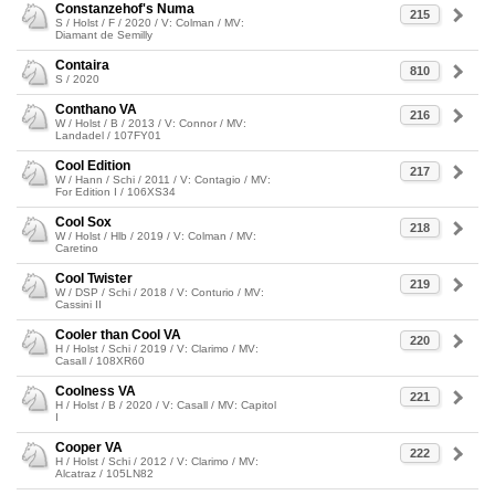
Constanzehof's Numa
215
S / Holst / F / 2020 / V: Colman / MV:
Diamant de Semilly
Contaira
810
S / 2020
Conthano VA
216
W / Holst / B / 2013 / V: Connor / MV:
Landadel / 107FY01
Cool Edition
217
W / Hann / Schi / 2011 / V: Contagio / MV:
For Edition I / 106XS34
Cool Sox
218
W / Holst / Hlb / 2019 / V: Colman / MV:
Caretino
Cool Twister
219
W / DSP / Schi / 2018 / V: Conturio / MV:
Cassini II
Cooler than Cool VA
220
H / Holst / Schi / 2019 / V: Clarimo / MV:
Casall / 108XR60
Coolness VA
221
H / Holst / B / 2020 / V: Casall / MV: Capitol
I
Cooper VA
222
H / Holst / Schi / 2012 / V: Clarimo / MV:
Alcatraz / 105LN82