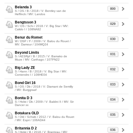
Belanda 3
800
S / OS / B / 2018 / V: Bentley van de
Heffinck / MV: Landos
Bengtsson 3
029
W / OS / Schi / 2018 / V: Big Star / MV:
Calido I / 108NA82
Benur du Romet
030
W / DSP / F / 2009 / V: Balou du Rouet /
MV: Damour / 104MQ24
Beyond Limits
031
S / AESRpf / B / 2015 / V: Bamako de
Muze / MV: Carthago / 107PN22
Big Lady ZE
032
S / Hann / B / 2018 / V: Big Star / MV:
Contendro I / 108HE04
Bond Girl 16
033
S / OS / Db / 2018 / V: Diamant de Semilly
/ MV: Burggraaf
Bonita D 3
034
S / Holst / Db / 2009 / V: Baldini II / MV: Sir
Dancer xx
Botakara OLD
035
S / Old / Schwb / 2012 / V: Balou du Rouet
/ MV: Espri / 106AD44
Britannia D 2
036
S / Holst / B / 2018 / V: Brantzau / MV: