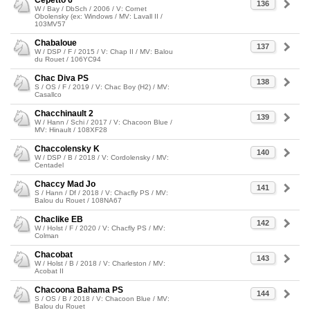
Cepetto 6
136
W / Bay / DbSch / 2006 / V: Cornet
Obolensky (ex: Windows / MV: Lavall II /
103MV57
Chabaloue
137
W / DSP / F / 2015 / V: Chap II / MV: Balou
du Rouet / 106YC94
Chac Diva PS
138
S / OS / F / 2019 / V: Chac Boy (H2) / MV:
Casallco
Chacchinault 2
139
W / Hann / Schi / 2017 / V: Chacoon Blue /
MV: Hinault / 108XF28
Chaccolensky K
140
W / DSP / B / 2018 / V: Cordolensky / MV:
Centadel
Chaccy Mad Jo
141
S / Hann / Df / 2018 / V: Chacfly PS / MV:
Balou du Rouet / 108NA67
Chaclike EB
142
W / Holst / F / 2020 / V: Chacfly PS / MV:
Colman
Chacobat
143
W / Holst / B / 2018 / V: Charleston / MV:
Acobat II
Chacoona Bahama PS
144
S / OS / B / 2018 / V: Chacoon Blue / MV:
Balou du Rouet