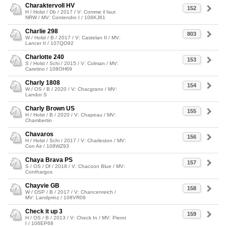
Charaktervoll HV
152
H / Holst / Db / 2017 / V: Comme il faut
NRW / MV: Contendro I / 108KJ61
Charlie 298
803
W / Holst / B / 2017 / V: Castelan II / MV:
Lancer II / 107QO92
Charlotte 240
153
S / Holst / Schi / 2015 / V: Colman / MV:
Caretino / 108OH69
Charly 1808
154
W / OS / B / 2020 / V: Chacgrano / MV:
Landor S
Charly Brown US
155
H / Holst / B / 2020 / V: Chapeau / MV:
Chambertin
Chavaros
156
H / Holst / Schi / 2017 / V: Charleston / MV:
Con Air / 108WZ93
Chaya Brava PS
157
S / OS / Df / 2018 / V: Chacoon Blue / MV:
Conthargos
Chayvie GB
158
W / DSP / B / 2017 / V: Chancenreich /
MV: Landprinz / 108VR09
Check it up 3
159
H / OS / B / 2013 / V: Check In / MV: Pierot
I / 106EP68