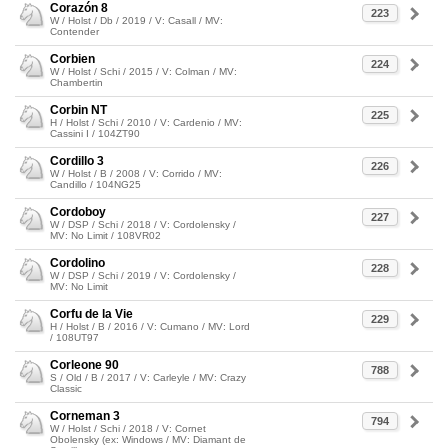
Corazón 8
223
W / Holst / Db / 2019 / V: Casall / MV:
Contender
Corbien
224
W / Holst / Schi / 2015 / V: Colman / MV:
Chambertin
Corbin NT
225
H / Holst / Schi / 2010 / V: Cardenio / MV:
Cassini I / 104ZT90
Cordillo 3
226
W / Holst / B / 2008 / V: Corrido / MV:
Candillo / 104NG25
Cordoboy
227
W / DSP / Schi / 2018 / V: Cordolensky /
MV: No Limit / 108VR02
Cordolino
228
W / DSP / Schi / 2019 / V: Cordolensky /
MV: No Limit
Corfu de la Vie
229
H / Holst / B / 2016 / V: Cumano / MV: Lord
/ 108UT97
Corleone 90
788
S / Old / B / 2017 / V: Carleyle / MV: Crazy
Classic
Corneman 3
794
W / Holst / Schi / 2018 / V: Cornet
Obolensky (ex: Windows / MV: Diamant de