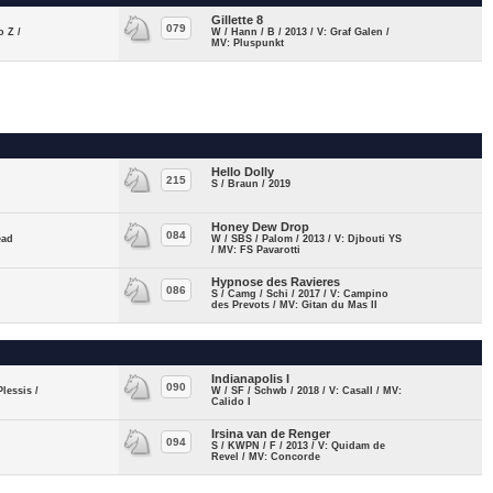
Gillette 8
079
o Z /
W / Hann / B / 2013 / V: Graf Galen /
MV: Pluspunkt
Hello Dolly
215
S / Braun / 2019
Honey Dew Drop
084
ead
W / SBS / Palom / 2013 / V: Djbouti YS
/ MV: FS Pavarotti
Hypnose des Ravieres
086
S / Camg / Schi / 2017 / V: Campino
des Prevots / MV: Gitan du Mas II
Indianapolis I
090
Plessis /
W / SF / Schwb / 2018 / V: Casall / MV:
Calido I
Irsina van de Renger
094
S / KWPN / F / 2013 / V: Quidam de
Revel / MV: Concorde