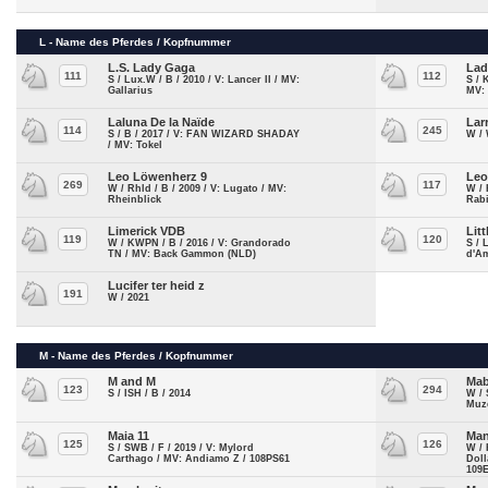
L - Name des Pferdes / Kopfnummer
L.S. Lady Gaga
Lad
111
112
S / Lux.W / B / 2010 / V: Lancer II / MV:
S / 
Gallarius
MV: 
Laluna De la Naïde
Lar
114
245
S / B / 2017 / V: FAN WIZARD SHADAY
W / 
/ MV: Tokel
Leo Löwenherz 9
Leo
269
117
W / Rhld / B / 2009 / V: Lugato / MV:
W / 
Rheinblick
Rab
Limerick VDB
Lit
119
120
W / KWPN / B / 2016 / V: Grandorado
S / 
TN / MV: Back Gammon (NLD)
d'A
Lucifer ter heid z
191
W / 2021
M - Name des Pferdes / Kopfnummer
M and M
Mab
123
294
S / ISH / B / 2014
W / 
Muz
Maia 11
Man
125
126
S / SWB / F / 2019 / V: Mylord
W / 
Carthago / MV: Andiamo Z / 108PS61
Doll
109