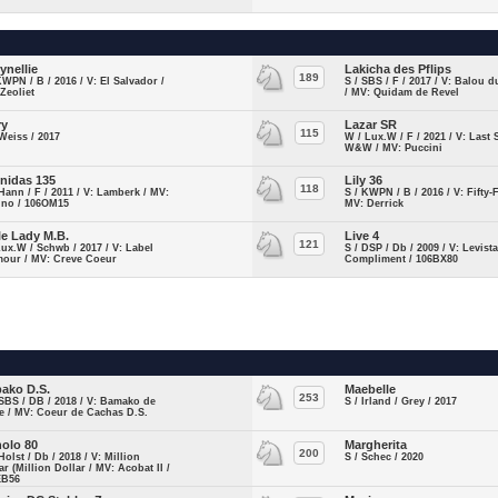
ynellie
Lakicha des Pflips
189
KWPN / B / 2016 / V: El Salvador /
S / SBS / F / 2017 / V: Balou 
Zeoliet
/ MV: Quidam de Revel
ry
Lazar SR
115
Weiss / 2017
W / Lux.W / F / 2021 / V: Last
W&W / MV: Puccini
nidas 135
Lily 36
118
Hann / F / 2011 / V: Lamberk / MV:
S / KWPN / B / 2016 / V: Fifty-F
ino / 106OM15
MV: Derrick
tle Lady M.B.
Live 4
121
Lux.W / Schwb / 2017 / V: Label
S / DSP / Db / 2009 / V: Levist
mour / MV: Creve Coeur
Compliment / 106BX80
ako D.S.
Maebelle
253
SBS / DB / 2018 / V: Bamako de
S / Irland / Grey / 2017
e / MV: Coeur de Cachas D.S.
olo 80
Margherita
200
Holst / Db / 2018 / V: Million
S / Schec / 2020
ar (Million Dollar / MV: Acobat II /
EB56