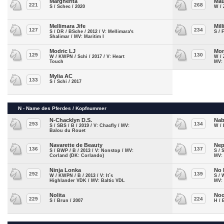
Margherita
Mau
221
268
S / Schec / 2020
W / 
Mellimara Jife
Mill
127
234
S / DR / BSche / 2012 / V: Mellimara's
S / 
Shalimar / MV: Maritim I
Modric LJ
Mon
129
130
W / KWPN / Schi / 2017 / V: Heart
W / 
Touch
MV: 
Mylia AC
133
S / Schi / 2017
N - Name des Pferdes / Kopfnummer
N-Chacklyn D.S.
Nab
293
134
S / SBS / B / 2019 / V: Chacfly / MV:
W / 
Balou du Rouet
Navarette de Beauty
Nep
136
137
S / BWP / B / 2013 / V: Nonstop / MV:
S / 
Corland (DK: Corlando)
MV:
Ninja Lonka
No 
292
139
W / KWPN / B / 2013 / V: It´s
S / 
Highlander VDK / MV: Baltic VDL
MV:
Nolita
Noo
229
224
S / Brun / 2007
H / 