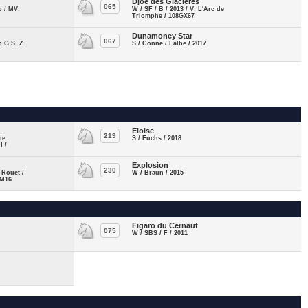
Djoe des Glacieres
065
o / MV:
W / SF / B / 2013 / V: L'Arc de
Triomphe / 108GX67
Dunamoney Star
067
o G.S. Z
S / Conne / Falbe / 2017
Eloise
219
te
S / Fuchs / 2018
I /
Explosion
230
 Rouet /
W / Braun / 2015
PM16
Figaro du Cernaut
075
W / SBS / F / 2011