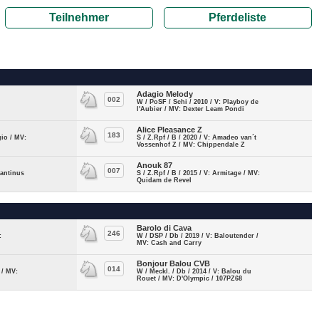
Teilnehmer
Pferdeliste
Adagio Melody
002
W / PoSF / Schi / 2010 / V: Playboy de
l'Aubier / MV: Dexter Leam Pondi
Alice Pleasance Z
183
gio / MV:
S / Z.Rpf / B / 2020 / V: Amadeo van´t
Vossenhof Z / MV: Chippendale Z
Anouk 87
007
mantinus
S / Z.Rpf / B / 2015 / V: Armitage / MV:
Quidam de Revel
Barolo di Cava
246
:
W / DSP / Db / 2019 / V: Baloutender /
MV: Cash and Carry
Bonjour Balou CVB
014
 / MV:
W / Meckl. / Db / 2014 / V: Balou du
3
Rouet / MV: D'Olympic / 107PZ68