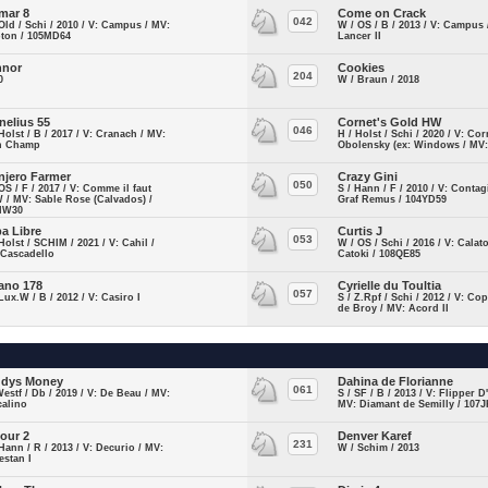
mar 8
Come on Crack
042
Old / Schi / 2010 / V: Campus / MV:
W / OS / B / 2013 / V: Campus 
pton / 105MD64
Lancer II
nnor
Cookies
204
0
W / Braun / 2018
nelius 55
Cornet's Gold HW
046
Holst / B / 2017 / V: Cranach / MV:
H / Holst / Schi / 2020 / V: Cor
n Champ
Obolensky (ex: Windows / MV:
njero Farmer
Crazy Gini
050
OS / F / 2017 / V: Comme il faut
S / Hann / F / 2010 / V: Contag
/ MV: Sable Rose (Calvados) /
Graf Remus / 104YD59
HW30
a Libre
Curtis J
053
Holst / SCHIM / 2021 / V: Cahil /
W / OS / Schi / 2016 / V: Calat
 Cascadello
Catoki / 108QE85
ano 178
Cyrielle du Toultia
057
Lux.W / B / 2012 / V: Casiro I
S / Z.Rpf / Schi / 2012 / V: Co
de Broy / MV: Acord II
dys Money
Dahina de Florianne
061
Westf / Db / 2019 / V: De Beau / MV:
S / SF / B / 2013 / V: Flipper D'
calino
MV: Diamant de Semilly / 107
our 2
Denver Karef
231
Hann / R / 2013 / V: Decurio / MV:
W / Schim / 2013
estan I