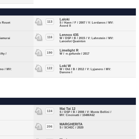
Laloki
113
du Rouet
S / Hann / F / 2007 / V: Lordanos / MV:
Acord II
Lennox 435
116
 Samurai
W / DSP / B / 2015 / V: Lahnstein / MV:
Lancelot Quainton
Limelight R
190
ifty /
W / -n.gefunde / 2017
Loki W
122
ano / MV:
W / Old / B / 2012 / V: Lyjanero / MV:
Danone I
Mai Tai 12
124
S / DSP / B / 2008 / V: Monte Bellini /
MV: Cincinatti / 104MA62
MARGHERITA
206
S / SCHEC / 2020