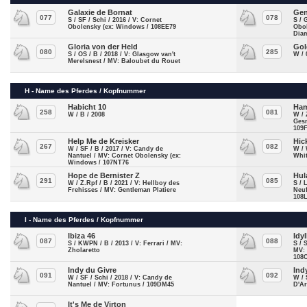
Galaxie de Bornat
Gen
077
078
S / SF / Schi / 2016 / V: Cornet
S / 
Obolensky (ex: Windows / 108EE79
Obo
Diam
Gloria von der Held
Gol
080
285
S / OS / B / 2018 / V: Glasgow van't
W / 
Merelsnest / MV: Baloubet du Rouet
H - Name des Pferdes / Kopfnummer
Habicht 10
Ham
258
081
W / B / 2008
W / 
Gesm
109
Help Me de Kreisker
Hic
267
082
W / SF / B / 2017 / V: Candy de
W / 
Nantuel / MV: Cornet Obolensky (ex:
Whit
Windows / 107NT76
Hope de Bernister Z
Hul
291
085
W / Z.Rpf / B / 2021 / V: Hellboy des
S / 
Frehisses / MV: Gentleman Platiere
Neuf
108
I - Name des Pferdes / Kopfnummer
Ibiza 46
Idy
087
088
S / KWPN / B / 2013 / V: Ferrari / MV:
S / 
Zholaretto
MV: 
108
Indy du Givre
Ind
091
092
W / SF / Schi / 2018 / V: Candy de
W / 
Nantuel / MV: Fortunus / 109DM45
D'Ar
It's Me de Virton