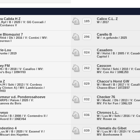
ea Calida H Z
Calico C.L. Z
185
Z.Rpf / B / 2020 / V: GG Conradi /
W / 2017
 Cordanos V
le Blomquist 7
Carello B
296
Rhld / Db / 2016 / V: Contini / MV:
W / -n.gefunde / 2025
oureux I
rie-Lou
Casadero
024
Dunke / 2019
W / Holst / B / 2005 / V: Casad
Capitol I
ey FM
Casscon
262
OS / B / 2018 / V: Casallco / MV:
W / Holst / Schi / 2010 / V: Cass
o's Boy / 109HY03
MV: Con Air / 108EJ53
ia Z
Chacco's Horst GW
029
Dt.Pf / Schi / 2013 / V: Cordess
W / Westf / B / 2017 / V: Casal
ly Clinton A) / MV: Landclassic /
Chacco-Blue / 107ZB57
VH03
rmeur v.d. Ponderosahoeve
Checker 76
032
NRPS / Palom / 2020 / V:
W / Meckl. / Db / 2013 / V: Cev
sanova du Bois
MV: Fit for Fun / 106LI19
eveyo
Chronos L.L.
036
Holst / B / 2008 / V: Contendro II /
W / Lux.W / Schi / 2016 / V: Co
Acord II / 106EV64
MV: Roven xx
ndestino 4
Clematis du Gibet
039
Lux.W / B / 2020 / V: Excenel V /
W / Lux.W / B / 2019 / V: Cont
Mozart des Hayettes
MV: Bonhomme II