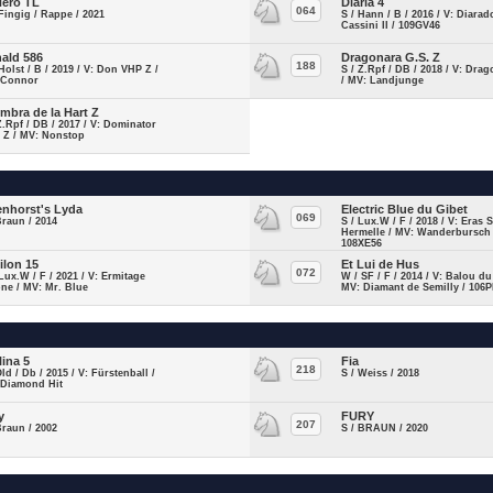
Nero TL
Diaria 4
064
Fingig / Rappe / 2021
S / Hann / B / 2016 / V: Diarad
Cassini II / 109GV46
ald 586
Dragonara G.S. Z
188
Holst / B / 2019 / V: Don VHP Z /
S / Z.Rpf / DB / 2018 / V: Drag
 Connor
/ MV: Landjunge
mbra de la Hart Z
Z.Rpf / DB / 2017 / V: Dominator
 Z / MV: Nonstop
enhorst's Lyda
Electric Blue du Gibet
069
Braun / 2014
S / Lux.W / F / 2018 / V: Eras S
Hermelle / MV: Wanderbursch 
108XE56
ilon 15
Et Lui de Hus
072
Lux.W / F / 2021 / V: Ermitage
W / SF / F / 2014 / V: Balou du
ne / MV: Mr. Blue
MV: Diamant de Semilly / 106
lina 5
Fia
218
Old / Db / 2015 / V: Fürstenball /
S / Weiss / 2018
 Diamond Hit
y
FURY
207
Braun / 2002
S / BRAUN / 2020