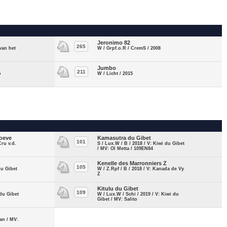
Jeronimo 82
265
 van het
W / Grpf.o.R / CremS / 2008
Jumbo
211
o
W / Licht / 2015
oeve
Kamasutra du Gibet
101
Cru v.d.
S / Lux.W / B / 2018 / V: Kiwi du Gibet
/ MV: Ol Metta / 109EN84
Kenelle des Marronniers Z
105
du Gibet
W / Z.Rpf / B / 2018 / V: Kanada de Vy
Z
Kitulu du Gibet
109
 du Gibet
W / Lux.W / Schi / 2019 / V: Kiwi du
Gibet / MV: Salito
an / MV: