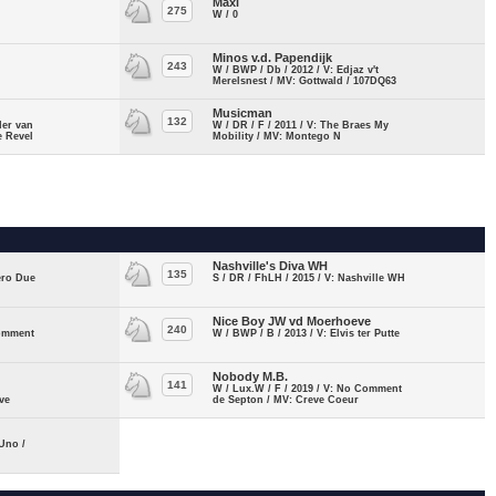
Maxi
275
W / 0
Minos v.d. Papendijk
243
W / BWP / Db / 2012 / V: Edjaz v't
Merelsnest / MV: Gottwald / 107DQ63
Musicman
132
der van
W / DR / F / 2011 / V: The Braes My
e Revel
Mobility / MV: Montego N
Nashville's Diva WH
135
ero Due
S / DR / FhLH / 2015 / V: Nashville WH
Nice Boy JW vd Moerhoeve
240
Comment
W / BWP / B / 2013 / V: Elvis ter Putte
Nobody M.B.
141
W / Lux.W / F / 2019 / V: No Comment
ve
de Septon / MV: Creve Coeur
 Uno /