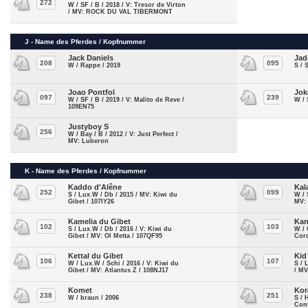
272
W / SF / B / 2018 / V: Tresor de Virton
/ MV: ROCK DU VAL TIBERMONT
J - Name des Pferdes / Kopfnummer
Jack Daniels
Jad
208
095
W / Rappe / 2019
S / 
Joao Pontfol
Jok
097
239
W / SF / B / 2019 / V: Malito de Reve /
W / 
109EN75
Justyboy S
256
W / Bay / B / 2012 / V: Just Perfect /
MV: Luberon
K - Name des Pferdes / Kopfnummer
Kaddo d'Alêne
Kal
252
099
S / Lux.W / Db / 2015 / MV: Kiwi du
W / 
Gibet / 107IY26
MV:
Kamelia du Gibet
Kan
102
103
S / Lux.W / Db / 2016 / V: Kiwi du
W / 
Gibet / MV: Ol Metta / 107QF95
Cor
Kettal du Gibet
Kid
106
107
W / Lux.W / Schi / 2016 / V: Kiwi du
S / 
Gibet / MV: Atlantus Z / 108NJ17
/ MV
Komet
Kor
238
251
W / braun / 2006
S / 
Con