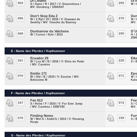
Di Chianti
Di 
063
205
S / Hann / R / 2017 / V: Diacontinus /
W / 
MV: Ginsberg / 109AR47
Don't Stop Eda Z
Don
066
270
W / Z.Rpf / Df / 2018 / V: Diamant de
W / 
Semilly / MV: Totoche du Banney
MV:
Dunharrow du Valchene
D´U
068
295
W / Conne / Schi / 2013
H / 
2000
E - Name des Pferdes / Kopfnummer
Ecuador 29
Eik
261
228
W / Lux.W / B / 2016 / V: Elvis ter Putte
S / 
/ MV: Caretino
Emilio 171
Eps
070
071
W / Old / B / 2019 / V: Escolar / MV:
W / 
Belissimo M
Kalo
F - Name des Pferdes / Kopfnummer
Fee 913
Fee
247
074
S / Holst / F / 2010 / V: For Ever Jump
S / 
/ MV: Caretino / 105DY83
MV:
Finding Nemo
Fur
076
199
W / Wel.A / AmbCh / 2013 / V: Penwisg
S / 
Pirate
G - Name des Pferdes / Kopfnummer