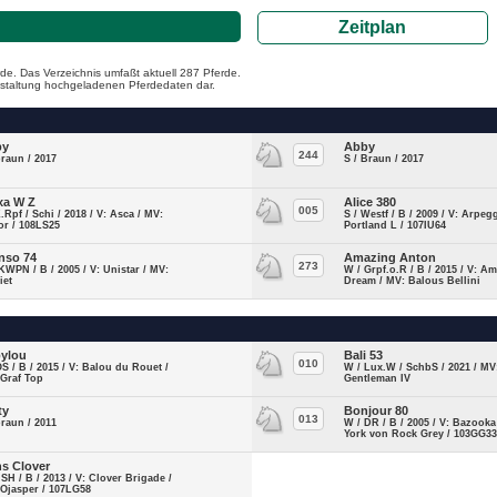
Zeitplan
de. Das Verzeichnis umfaßt aktuell 287 Pferde.
ranstaltung hochgeladenen Pferdedaten dar.
by
Abby
244
braun / 2017
S / Braun / 2017
xa W Z
Alice 380
005
Z.Rpf / Schi / 2018 / V: Asca / MV:
S / Westf / B / 2009 / V: Arpeg
or / 108LS25
Portland L / 107IU64
nso 74
Amazing Anton
273
KWPN / B / 2005 / V: Unistar / MV:
W / Grpf.o.R / B / 2015 / V: A
iet
Dream / MV: Balous Bellini
ylou
Bali 53
010
OS / B / 2015 / V: Balou du Rouet /
W / Lux.W / SchbS / 2021 / MV
 Graf Top
Gentleman IV
ty
Bonjour 80
013
braun / 2011
W / DR / B / 2005 / V: Bazooka
York von Rock Grey / 103GG3
ns Clover
ISH / B / 2013 / V: Clover Brigade /
Ojasper / 107LG58