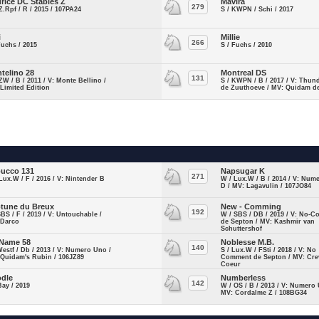
rice DC Stables Z
Mavira
279
Z.Rpf / R / 2015 / 107PA24
S / KWPN / Schi / 2017
i
Millie
266
Fuchs / 2015
S / Fuchs / 2010
telino 28
Montreal DS
131
ZW / B / 2011 / V: Monte Bellino /
S / KWPN / B / 2017 / V: Thun
Limited Edition
de Zuuthoeve / MV: Quidam d
ucco 131
Napsugar K
271
Lux.W / F / 2016 / V: Nintender B
W / Lux.W / B / 2014 / V: Num
D / MV: Lagavulin / 107JO84
tune du Breux
New - Comming
192
SBS / F / 2019 / V: Untouchable /
W / SBS / DB / 2019 / V: No-
 Darco
de Septon / MV: Kashmir van
Schuttershof
Name 58
Noblesse M.B.
140
Westf / Db / 2013 / V: Numero Uno /
S / Lux.W / FSti / 2018 / V: No
 Quidam's Rubin / 106JZ89
Comment de Septon / MV: Cre
Coeur
dle
Numberless
142
Bay / 2019
W / OS / B / 2013 / V: Numero
MV: Cordalme Z / 108BG34