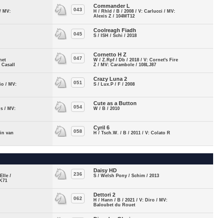
Commander L
043
/ MV:
H / Rhld / B / 2008 / V: Carlucci / MV:
Alexis Z / 104MT12
Coolreagh Fiadh
045
S / ISH / Schi / 2018
Cornetto H Z
047
net
W / Z.Rpf / Db / 2018 / V: Cornet's Fire
 Casall
Z / MV: Carambole / 108LJ87
Crazy Luna 2
051
io / MV:
S / Lux.P / F / 2008
Cute as a Button
054
os / MV:
W / B / 2010
Cyril 6
058
pin van
H / Tsch.W. / B / 2011 / V: Colato R
Daisy HD
236
Elle /
S / Welsh Pony / Schim / 2013
JK71
Dettori 2
062
H / Hann / B / 2021 / V: Diro / MV:
Baloubet du Rouet