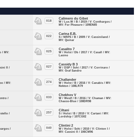
Calimero du Gibet
018
W / Lux.W / B / 2019 / V: Conthargos /
MV: For Pleasure / 109EN85
Carina E.B.
022
S / NRPS / B / 2009 / V: Cassiniland /
MV: Quinar
Casalito 7
025
o / MV:
W / Holst / Db / 2017 / V: Casall / MV:
Lasino
Cassidy B 3
027
ini II /
W / DSP / Schi / 2017 / V: Corrinaro /
MV: Graf Sandro
Challander
274
lco / MV:
W / Holst / B / 2016 / V: Canabis / MV:
Nekton / 108LR79
Chekhov V
033
entro /
W / Westf / B / 2016 / V: Chaman / MV:
Chacco-Blue / 108DR98
Ciltani
257
stello /
S / Holst / B / 2010 / V: Cartani / MV:
Lordship / 107CG02
Clintini 2
040
hargos /
W / Holst / Schi / 2010 / V: Clinton I /
MV: Cassini II / 106CM96