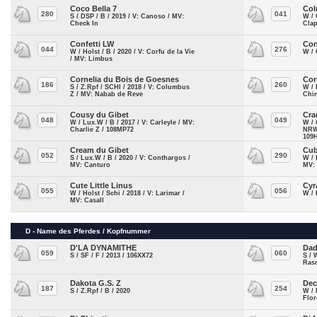
Coco Bella 7
Col
280
041
S / DSP / B / 2019 / V: Canoso / MV:
W / 
Check In
Cla
Confetti LW
Co
044
276
W / Holst / B / 2020 / V: Corfu de la Vie
W / 
/ MV: Limbus
Cornelia du Bois de Goesnes
Cor
186
260
S / Z.Rpf / SCHI / 2018 / V: Columbus
W / 
Z / MV: Nabab de Reve
Chi
Cousy du Gibet
Cra
048
049
W / Lux.W / B / 2017 / V: Carleyle / MV:
W / 
Charlie Z / 108MP72
NRW 
109
Cream du Gibet
Cub
052
290
S / Lux.W / B / 2020 / V: Conthargos /
W / 
MV: Canturo
MV:
Cute Little Linus
Cyr
055
056
W / Holst / Schi / 2018 / V: Larimar /
W / 
MV: Casall
D - Name des Pferdes / Kopfnummer
D'LA DYNAMITHE
Dad
059
060
S / SF / F / 2013 / 106XX72
S / 
Ras
Dakota G.S. Z
Dec
187
254
S / Z.Rpf / B / 2020
W / 
Flor