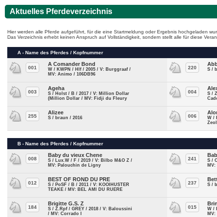
Aktuelles Pferdeverzeichnis
Hier werden alle Pferde aufgeführt, für die eine Startmeldung oder Ergebnis hochgeladen wur
Das Verzeichnis erhebt keinen Anspruch auf Vollständigkeit, sondern stellt alle für diese Ve
A - Name des Pferdes / Kopfnummer
A Comander Bond
Ab
001
220
W / KWPN / Hlf / 2005 / V: Burggraaf /
S / 
MV: Animo / 106DB96
Ageha
Ale
003
004
S / Holst / B / 2017 / V: Million Dollar
S / 
(Million Dollar / MV: Fidji du Fleury
Cad
Alizee
Alo
255
006
S / braun / 2016
W / 
Zeol
B - Name des Pferdes / Kopfnummer
Baby du vieux Chene
Bab
008
241
S / Lux.W / F / 2019 / V: Bilbo M&O Z /
S / 
MV: Palouchin de Ligny
MV:
BEST OF ROND DU PRE
Bet
012
237
S / PoSF / B / 2011 / V: KOOIHUSTER
S / 
TEAKE / MV: BEL AMI DU RUERE
Brigitte G.S. Z
Bri
184
015
S / Z.Rpf / GREY / 2018 / V: Baloussini
W / 
/ MV: Corrado I
MV: 