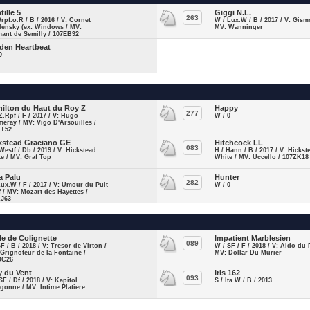
tille 5
Giggi N.L.
263
Grpf.o.R / B / 2016 / V: Cornet
W / Lux.W / B / 2017 / V: Gism
lensky (ex: Windows / MV:
MV: Wanninger
ant de Semilly / 107EB92
den Heartbeat
0
ilton du Haut du Roy Z
Happy
277
Z.Rpf / F / 2017 / V: Hugo
W / 0
eray / MV: Vigo D'Arsouilles /
FT52
kstead Graciano GE
Hitchcock LL
083
Westf / Db / 2019 / V: Hickstead
H / Hann / B / 2017 / V: Hickst
e / MV: Graf Top
White / MV: Uccello / 107ZK18
a Palu
Hunter
282
Lux.W / F / 2017 / V: Umour du Puit
W / 0
 / MV: Mozart des Hayettes /
LJ63
lle de Colignette
Impatient Marblesien
089
SF / B / 2018 / V: Tresor de Virton /
W / SF / F / 2018 / V: Aldo du 
Grignoteur de la Fontaine /
MV: Dollar Du Murier
OC26
y du Vent
Iris 162
093
SF / Df / 2018 / V: Kapitol
S / Ita.W / B / 2013
gonne / MV: Intime Platiere