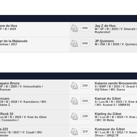
ore de Hus
Jay Z de Hus
096
SF / B / 2019
W / SF / B / 2019 / V: Emerald
Ruytershof
er de la Malasude
JP Quintero
098
Schwa / 2017
W / ISH / B / 2018 / V: Quinter
agann Bruce
Kalanta vande Brouwersh
100
SF / B / 2020 / V: Untouchable /
S / BWP / B / 2010 / V: Grand 
 Kannan
Vijf Eiken / MV: Darco
ncaro
Kansai du Gibet
104
OS / B / 2018 / V: Kanndarco / MV:
S / Lux.W / B / 2015 / V: Kiwi 
dalme Z
/ MV: Acobat II / 108RK93
 Rock 10
Kipling du Gibet
108
Lux.W / B / 2019 / V: Kiwi du Gibet
W / Lux.W / B / 2019 / V: Kiwi
: Contendro I
/ MV: Ol Metta
a 223
Kumquat du Gibet
110
Holst / B / 2017 / V: Casall / MV:
W / Lux.W / B / 2012 / V: Kann
tender
Olisco / 106QC78