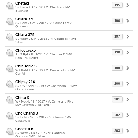
Chetaki
195
S / Hann / B / 2020 / V: Checkter / MV:
Stakkato
Chiara 370
196
S / Holst / Schi / 2016 / V: Calido I / MV:
Quintero
Chiara 375
197
S / Westf / Schi / 2016 / V: Congress / MV:
Silvio I
Chiccarexo
198
S / Z.Rpf / F / 2021 / V: Clintrexo Z / MV:
Balou du Rouet
Chin Tonic 5
199
W / Holst / B / 2019 / V: Cascadello I / MV:
Con Air
Chipsy 216
200
S / OS / Schi / 2019 / V: Contendro II / MV:
Grand Coeur
Chitto 3
201
W / Meckl. / B / 2017 / V: Come and Fly /
MV: Cellestial / 107DA87
Cho Chang 3
202
S / Holst / Schi / 2019 / V: Clarimo / MV:
Cascavelle
Choclett K
203
S / Westf / Db / 2007 / V: Continus
Grannus / MV: Jabot