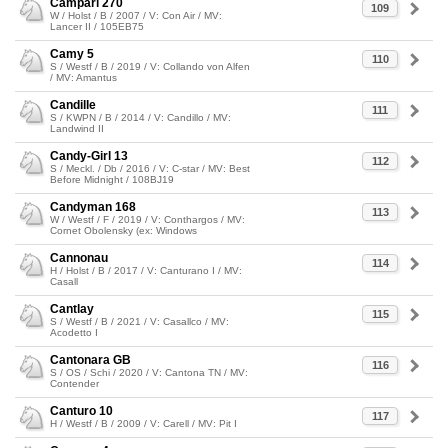
Campari 270
109
W / Holst / B / 2007 / V: Con Air / MV:
Lancer II / 105EB75
Camy 5
110
S / Westf / B / 2019 / V: Collando von Alfen
/ MV: Amantus
Candille
111
S / KWPN / B / 2014 / V: Candillo / MV:
Landwind II
Candy-Girl 13
112
S / Meckl. / Db / 2016 / V: C-star / MV: Best
Before Midnight / 108BJ19
Candyman 168
113
W / Westf / F / 2019 / V: Conthargos / MV:
Cornet Obolensky (ex: Windows
Cannonau
114
H / Holst / B / 2017 / V: Canturano I / MV:
Casall
Cantlay
115
S / Westf / B / 2021 / V: Casallco / MV:
Acodetto I
Cantonara GB
116
S / OS / Schi / 2020 / V: Cantona TN / MV:
Contender
Canturo 10
117
H / Westf / B / 2009 / V: Carell / MV: Pit I