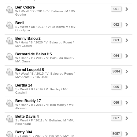
Ben Colore
061
W / Westf / Df / 2018 / V: Belissimo M / MV:
Goethe
Benli
062
S / Westf / Db / 2017 / V: Belissimo M / MV:
Godolphin
Benny Balou 2
063
W / Holst / B / 2020 / V: Balou du Rouet /
MV: Cassini II
Bernard de Balou HS
064
W / Hann / B / 2019 / V: Balou du Rouet /
MV: Quarz
Bernd Leopold S
5064
W / Westf / B / 2015 / V: Balou du Rouet /
MV: Acord II / 107UK89
Bertha 14
065
S / Westf / B / 2016 / V: Barcley / MV:
Cassini I
Best Buddy 17
066
W / Hann / B / 2018 / V: Bob Marley / MV:
Alvarino
Bette Davis 4
067
S / Westf / F / 2011 / V: Belissimo M / MV:
Rosendahl
Betty 304
5057
S / Hann / F / 2020 / V: Big Star / MV: Fly