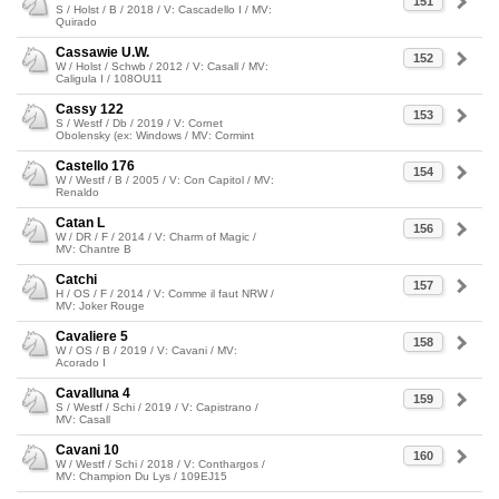
151
S / Holst / B / 2018 / V: Cascadello I / MV:
Quirado
Cassawie U.W.
152
W / Holst / Schwb / 2012 / V: Casall / MV:
Caligula I / 108OU11
Cassy 122
153
S / Westf / Db / 2019 / V: Cornet
Obolensky (ex: Windows / MV: Cormint
Castello 176
154
W / Westf / B / 2005 / V: Con Capitol / MV:
Renaldo
Catan L
156
W / DR / F / 2014 / V: Charm of Magic /
MV: Chantre B
Catchi
157
H / OS / F / 2014 / V: Comme il faut NRW /
MV: Joker Rouge
Cavaliere 5
158
W / OS / B / 2019 / V: Cavani / MV:
Acorado I
Cavalluna 4
159
S / Westf / Schi / 2019 / V: Capistrano /
MV: Casall
Cavani 10
160
W / Westf / Schi / 2018 / V: Conthargos /
MV: Champion Du Lys / 109EJ15