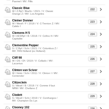
Paemel / MV: Fillis
Classic Blue
222
W / Z.Rpf / BkaSc / 2021 / V: Classic
Orange Z / MV: Los Angeles
Cleiner Donner
223
W / Westf / F / 2018 / V: C-Trenton Z / MV:
Calido I
Clemens H 5
224
W / AESRpf / B / 2018 / V: Cofino H / MV:
Capitalist
Clementine Pepper
225
S / Z.Rpf / Schi / 2021 / V: Columbus Z /
MV: FAN Holland (ex Holland)
Cliff 98
226
W / OS / Df / 2019 / V: Collado / MV:
Lacantus
Clinten van Sciver
227
W / Holst / Schi / 2011 / V: Clinton I / MV:
Contender
Clitzeclein
228
S / Westf / B / 2018 / V: Comme il faut
NRW / MV: Chellano Z
Clodett
229
S / Westf / Schi / 2019 / V: Conthargos /
MV: Champion Du Lys
Clooney 102
230