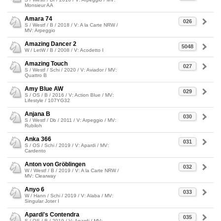
Monsieur AA
Amara 74
026
S / Westf / B / 2018 / V: A la Carte NRW /
MV: Arpeggio
Amazing Dancer 2
5048
W / LetW / B / 2008 / V: Acodetto I
Amazing Touch
027
S / Westf / Schi / 2020 / V: Aviador / MV:
Quattro B
Amy Blue AW
029
S / OS / B / 2016 / V: Action Blue / MV:
Lifestyle / 107YG32
Anjana B
030
S / Westf / Db / 2011 / V: Arpeggio / MV:
Rubiloh
Anka 366
031
S / OS / Schi / 2019 / V: Apardi / MV:
Cardento
Anton von Gröblingen
032
W / Westf / B / 2019 / V: A la Carte NRW /
MV: Clearway
Anyo 6
033
W / Hann / Schi / 2019 / V: Alaba / MV:
Singular Joter I
Apardi's Contendra
035
S / OS / B / 2019 / V: Apardi / MV: