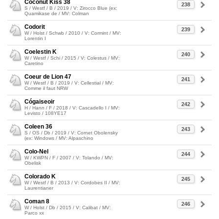
Coconut Kiss 38
238
S / Westf / B / 2019 / V: Zirocco Blue (ex:
Quamikase de / MV: Colman
Codorit
239
W / Holst / Schwb / 2010 / V: Cormint / MV:
Lorentin I
Coelestin K
240
W / Westf / Schi / 2015 / V: Colestus / MV:
Caretino
Coeur de Lion 47
241
W / Westf / B / 2019 / V: Cellestial / MV:
Comme il faut NRW
Cógaiseoir
242
H / Hann / F / 2018 / V: Cascadello I / MV:
Levisto / 108YE17
Coleen 36
243
S / OS / Db / 2019 / V: Cornet Obolensky
(ex: Windows / MV: Alpaschino
Colo-Nel
244
W / KWPN / F / 2007 / V: Tolando / MV:
Obelisk
Colorado K
245
W / Westf / B / 2013 / V: Cordobes II / MV:
Laurentianer
Coman 8
246
W / Holst / Db / 2015 / V: Calibat / MV:
Parco xx