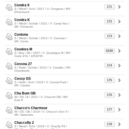
Cendra 9
171
S / Westf / Schi / 2017 / V: Congress / MV:
Ehrentusch
Cendra K
172
S / Westf / Schwb / 2021 / V: Camp Nou /
MV: Pontecini
Centone
173
S / Westf / Schwb / 2014 / V: Cantolar /
MV: Cento
Ceodora M
5038
S / Bay / Db / 2007 / V: Quadrigus M / MV:
Carte d'Or / 105AF35
Cessna 27
174
S / Holst / Schwb / 2013 / V: Casalito / MV:
Chambertin
Cessy GS
175
S / Holst / Schi / 2018 / V: Central Park /
MV: Cassito
Cha Bum GB
176
W / OS / B / 2021 / V: Chacord GB / MV:
Emir R
Chacco's Charmeur
177
W / OS / Db / 2019 / V: Chacco's Son II /
MV: Diatendro
Chaccofly 2
178
S / Westf / Schi / 2019 / V: Chacfly PS /