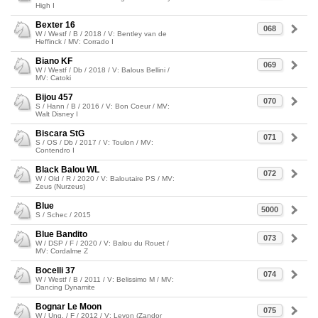
High I
Bexter 16
068
W / Westf / B / 2018 / V: Bentley van de
Heffinck / MV: Corrado I
Biano KF
069
W / Westf / Db / 2018 / V: Balous Bellini /
MV: Catoki
Bijou 457
070
S / Hann / B / 2016 / V: Bon Coeur / MV:
Walt Disney I
Biscara StG
071
S / OS / Db / 2017 / V: Toulon / MV:
Contendro I
Black Balou WL
072
W / Old / R / 2020 / V: Baloutaire PS / MV:
Zeus (Nurzeus)
Blue
5000
S / Schec / 2015
Blue Bandito
073
W / DSP / F / 2020 / V: Balou du Rouet /
MV: Cordalme Z
Bocelli 37
074
W / Westf / B / 2011 / V: Belissimo M / MV:
Dancing Dynamite
Bognar Le Moon
075
W / Ung. / F / 2012 / V: Levon (Zandor