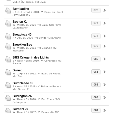
VDL) / MV: Ginus / 106EM40
Bombadine
076
S / OS / Schwb / 2018 / V: Balou du Rouet
/ MV: Landor S
Boston K.
077
W / Westf / B / 2020 / V: Balou Star / MV:
Laurentianer
Broadway 40
078
H / Old / B / 2020 / V: Bonds / MV: Aljano
Brooklyn Boy
079
W / Westf / B / 2012 / V: Belarus / MV:
Wellcome
BRS Criegerin des Lichts
080
S / Westf / Schi / 2010 / V: Congress / MV:
Bariton
Bulero
081
W / Z.Rpf / B / 2012 / V: Balou du Rouet /
MV: Sion
Bumblebee 65
082
S / Westf / B / 2019 / V: Balou du Rouet /
MV: Grosso Z
Burlington 26
083
W / Hann / B / 2018 / V: Bon Coeur / MV:
Seborga xx
Burschi 20
084
W / Hann / B / 2007 / V: Baroncelli / MV: