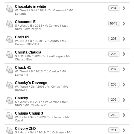
Chocolate in white
204
W / Westf / Schi / 2018 / V: Caressini / MV:
Lenardo
Chocomel E
5043
S / Westf / B / 2013 / V: Comme il faut
NRW / MV: Polydor
Chris 69
205
W / NIPo / B / 2018 / V: Country / MV:
Karlos / 108PH31
Christa Claudia
206
S / OS / Db / 2020 / V: Conthargos / MV:
Chacco-Blue
Chuck 41
207
W / Westf / B / 2013 / V: Carrico / MV:
Lancer III
Chucky's Revenge
208
W / Westf / Db / 2008 / V: Cirhus / MV:
Rockwell
Chukky
209
S / Westf / B / 2017 / V: Comme il faut
NRW / MV: Chellano Z
Chuppa Chupp 3
210
W / Holst / Schi / 2020 / V: Clarimo / MV:
Casall
Ci Ivory ZhD
211
S / Hann / Schi / 2019 / V: Colestus / MV: