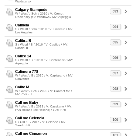
Waldstar xx
Calgary Stampede
093
W / Westf / Schi / 2019 / V: Cornet
Obolensky (ex: Windows / MV: Arpeggio
Calibela
094
S / Westf / Schi / 2019 / V: Canvaro / MV:
Los Angeles
Calibra B
095
S / Westf / B / 2016 / V: Casilius / MV:
Cassini II
Calice 14
096
S / Westf / B / 2019 / V: Contendrix / MV:
Arpeggio
Calimero 778
097
W / Westf / B / 2015 / V: Capistrano / MV:
Converter
Calito M
098
W / Westf / Schi / 2020 / V: Contact Me /
MV: Calido I
Call me Buby
099
W / Westf / B / 2013 / V: Cassitano / MV:
FAN Holland (ex Holland) / 106PF78
Call me Celencia
100
S / Old / F / 2016 / V: Celencio / MV:
Sandro Hit
Call me Cinnamon
101