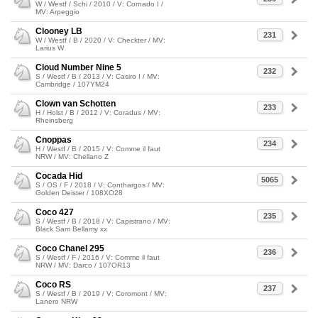
W / Westf / Schi / 2010 / V: Cornado I /
MV: Arpeggio
Clooney LB
231
W / Westf / B / 2020 / V: Checkter / MV:
Larius W
Cloud Number Nine 5
232
S / Westf / B / 2013 / V: Casiro I / MV:
Cambridge / 107YM24
Clown van Schotten
233
H / Holst / B / 2012 / V: Coradus / MV:
Rheinsberg
Cnoppas
234
H / Westf / B / 2015 / V: Comme il faut
NRW / MV: Chellano Z
Cocada Hid
5065
S / OS / F / 2018 / V: Conthargos / MV:
Golden Deister / 108XO28
Coco 427
235
S / Westf / B / 2018 / V: Capistrano / MV:
Black Sam Bellamy xx
Coco Chanel 295
236
S / Westf / F / 2016 / V: Comme il faut
NRW / MV: Darco / 107OR13
Coco RS
237
S / Westf / B / 2019 / V: Coromont / MV:
Lanero NRW