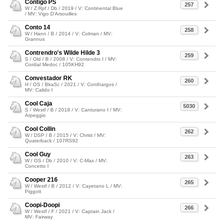
Contigo PS
257
W / Z.Rpf / Db / 2019 / V: Continental Blue
/ MV: Vigo D'Arsouilles
Conto 14
258
W / Hann / B / 2014 / V: Colman / MV:
Grannus
Contrendro's Wilde Hilde 3
259
S / Old / B / 2008 / V: Contendro I / MV:
Cordial Medoc / 105KH92
Convestador RK
260
H / OS / BkaSc / 2021 / V: Conthargos /
MV: Calido I
Cool Caja
5030
S / Westf / B / 2018 / V: Canturano I / MV:
Arpeggio
Cool Collin
262
W / DSP / B / 2015 / V: Christ / MV:
Quaterback / 107RS92
Cool Guy
263
W / OS / Db / 2010 / V: C-Max / MV:
Concetto I
Cooper 216
265
W / Westf / B / 2012 / V: Cayetano L / MV:
Piggott
Coopi-Doopi
266
W / Westf / F / 2021 / V: Captain Jack /
MV: Fairway