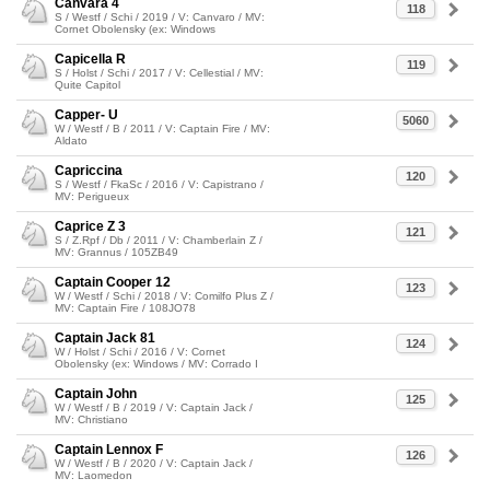
Canvara 4
118
S / Westf / Schi / 2019 / V: Canvaro / MV:
Cornet Obolensky (ex: Windows
Capicella R
119
S / Holst / Schi / 2017 / V: Cellestial / MV:
Quite Capitol
Capper- U
5060
W / Westf / B / 2011 / V: Captain Fire / MV:
Aldato
Capriccina
120
S / Westf / FkaSc / 2016 / V: Capistrano /
MV: Perigueux
Caprice Z 3
121
S / Z.Rpf / Db / 2011 / V: Chamberlain Z /
MV: Grannus / 105ZB49
Captain Cooper 12
123
W / Westf / Schi / 2018 / V: Comilfo Plus Z /
MV: Captain Fire / 108JO78
Captain Jack 81
124
W / Holst / Schi / 2016 / V: Cornet
Obolensky (ex: Windows / MV: Corrado I
Captain John
125
W / Westf / B / 2019 / V: Captain Jack /
MV: Christiano
Captain Lennox F
126
W / Westf / B / 2020 / V: Captain Jack /
MV: Laomedon