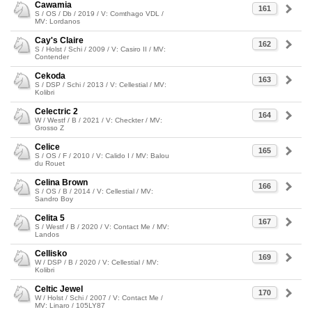
Cawamia
161
S / OS / Db / 2019 / V: Comthago VDL /
MV: Lordanos
Cay's Claire
162
S / Holst / Schi / 2009 / V: Casiro II / MV:
Contender
Cekoda
163
S / DSP / Schi / 2013 / V: Cellestial / MV:
Kolibri
Celectric 2
164
W / Westf / B / 2021 / V: Checkter / MV:
Grosso Z
Celice
165
S / OS / F / 2010 / V: Calido I / MV: Balou
du Rouet
Celina Brown
166
S / OS / B / 2014 / V: Cellestial / MV:
Sandro Boy
Celita 5
167
S / Westf / B / 2020 / V: Contact Me / MV:
Landos
Cellisko
169
W / DSP / B / 2020 / V: Cellestial / MV:
Kolibri
Celtic Jewel
170
W / Holst / Schi / 2007 / V: Contact Me /
MV: Linaro / 105LY87