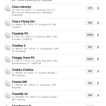
MV: Cornet Obolensky (ex: Windows
Chaccolensky
179
W / OS / B / 2017 / V: Chacco's Son II /
MV: Cornet Obolensky (ex: Windows /
108OG40
Chacs Flying Girl
180
S / Westf / B / 2019 / V: Chacfly PS / MV:
Lordano
Chadelia PS
5058
S / OS / B / 2018 / V: Chacoon Blue / MV:
Conmiro / 108PI21
Chadino S
181
H / Westf / Db / 2018 / V: Conthargos / MV:
Sir Shutterfly
Chaggy Anne PS
5034
S / OS / F / 2017 / V: Chac Boy (H2) / MV:
Quintessence Z / 108PJ16
Chakka Chakka
182
S / Westf / B / 2020 / V: Couleur Rouge /
MV: Quebec
Chanel 446
183
S / Westf / Db / 2010 / V: Congress / MV:
Hogwart
Chantilly 44
184
S / AESRpf / B / 2014 / V: Caretino Gold /
MV: Obourg