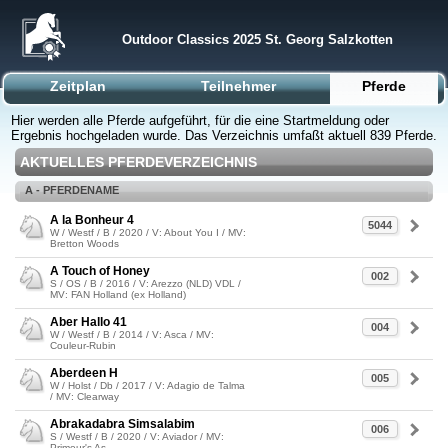
Outdoor Classics 2025 St. Georg Salzkotten
Zeitplan
Teilnehmer
Pferde
Hier werden alle Pferde aufgeführt, für die eine Startmeldung oder
Ergebnis hochgeladen wurde. Das Verzeichnis umfaßt aktuell 839 Pferde.
AKTUELLES PFERDEVERZEICHNIS
A - PFERDENAME
A la Bonheur 4
5044
W / Westf / B / 2020 / V: About You I / MV:
Bretton Woods
A Touch of Honey
002
S / OS / B / 2016 / V: Arezzo (NLD) VDL /
MV: FAN Holland (ex Holland)
Aber Hallo 41
004
W / Westf / B / 2014 / V: Asca / MV:
Couleur-Rubin
Aberdeen H
005
W / Holst / Db / 2017 / V: Adagio de Talma
/ MV: Clearway
Abrakadabra Simsalabim
006
S / Westf / B / 2020 / V: Aviador / MV:
Primeur's As