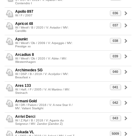
Contendro I
Apollo 897
036
W / F / 2007
Apricot 48
037
W / Westf / B / 2020 / V: Aviador / MV:
Candillo
Apunkt
038
W / Westf / Db / 2009 / V: Arpeggio / MV:
Prestige xx
Arcadius 8
039
W / Westf / Db / 2020 / V: Abke / MV:
Westernhagen
Archimedes SG
040
W / DSP / B / 2019 / V: Acolydor / MV:
Beaufast x
Ares 133
041
W / Hafl. / F / 2005 / V: Al Martino / MV:
Steinach
Armani Gold
042
W / DR / Palom / 2016 / V: A new Star II /
MV: Valiant Starlight
Arrivi Derci
043
W / Z.Rpf / B / 2018 / V: Aganix du
Seigneur / MV: Zandor (Zandor Z)
Askada VL
5009
S / DSP / B / 2019 / V: Askari / MV: Lord Z