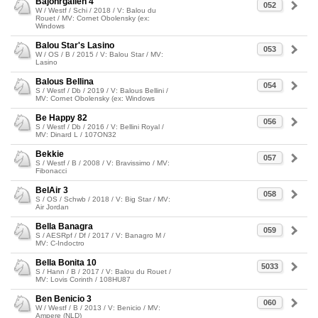
Bajohrgallen 4
052
W / Westf / Schi / 2018 / V: Balou du
Rouet / MV: Cornet Obolensky (ex:
Windows
Balou Star's Lasino
053
W / OS / B / 2015 / V: Balou Star / MV:
Lasino
Balous Bellina
054
S / Westf / Db / 2019 / V: Balous Bellini /
MV: Cornet Obolensky (ex: Windows
Be Happy 82
056
S / Westf / Db / 2016 / V: Bellini Royal /
MV: Dinard L / 107ON32
Bekkie
057
S / Westf / B / 2008 / V: Bravissimo / MV:
Fibonacci
BelAir 3
058
S / OS / Schwb / 2018 / V: Big Star / MV:
Air Jordan
Bella Banagra
059
S / AESRpf / Df / 2017 / V: Banagro M /
MV: C-Indoctro
Bella Bonita 10
5033
S / Hann / B / 2017 / V: Balou du Rouet /
MV: Lovis Corinth / 108HU87
Ben Benicio 3
060
W / Westf / B / 2013 / V: Benicio / MV:
Ampere (NLD)