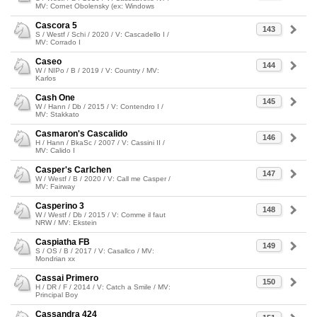
MV: Cornet Obolensky (ex: Windows
Cascora 5
143
S / Westf / Schi / 2020 / V: Cascadello I /
MV: Corrado I
Caseo
144
W / NIPo / B / 2019 / V: Country / MV:
Karlos
Cash One
145
W / Hann / Db / 2015 / V: Contendro I /
MV: Stakkato
Casmaron's Cascalido
146
H / Hann / BkaSc / 2007 / V: Cassini II /
MV: Calido I
Casper's Carlchen
147
W / Westf / B / 2020 / V: Call me Casper /
MV: Fairway
Casperino 3
148
W / Westf / Db / 2015 / V: Comme il faut
NRW / MV: Ekstein
Caspiatha FB
149
S / OS / B / 2017 / V: Casallco / MV:
Mondrian xx
Cassai Primero
150
H / DR / F / 2014 / V: Catch a Smile / MV:
Principal Boy
Cassandra 424