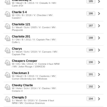
Chardonnay K
185
W / Westf / B / 2013 / V: Cristallo II / MV:
Carte d'Or
Charlie S 4
186
W / OS / B / 2018 / V: Checkter / MV:
Cassini I
Charlotte 121
187
S / Westf / Schi / 2005 / V: Contini / MV:
Pluspunkt
Charlotte 201
188
S / Old / B / 2011 / V: Captain Fire / MV:
Collin L
Charys
189
S / Westf / Schi / 2019 / V: Canvaro / MV:
Captain Fire
Cheapers Creeper
190
W / OS / Db / 2013 / V: Comme il faut NRW
/ MV: Joker Rouge / 108KE30
Checkman 3
191
W / Westf / B / 2010 / V: Cardento / MV:
Cornet Obolensky (ex: Windows
Cheeky Charlie
192
W / Holst / Schi / 2014 / V: Clarimo / MV:
Coriano 4
Chengdu 3
194
S / Westf / B / 2016 / V: Comme il faut
NRW / MV: Continus Grannus