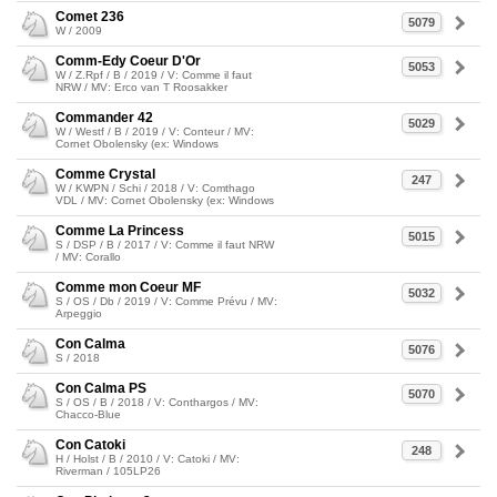
Comet 236
5079
W / 2009
Comm-Edy Coeur D'Or
5053
W / Z.Rpf / B / 2019 / V: Comme il faut
NRW / MV: Erco van T Roosakker
Commander 42
5029
W / Westf / B / 2019 / V: Conteur / MV:
Cornet Obolensky (ex: Windows
Comme Crystal
247
W / KWPN / Schi / 2018 / V: Comthago
VDL / MV: Cornet Obolensky (ex: Windows
Comme La Princess
5015
S / DSP / B / 2017 / V: Comme il faut NRW
/ MV: Corallo
Comme mon Coeur MF
5032
S / OS / Db / 2019 / V: Comme Prévu / MV:
Arpeggio
Con Calma
5076
S / 2018
Con Calma PS
5070
S / OS / B / 2018 / V: Conthargos / MV:
Chacco-Blue
Con Catoki
248
H / Holst / B / 2010 / V: Catoki / MV:
Riverman / 105LP26