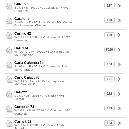
Cara S 3
127
S / OS / B / 2019 / V: Cascadello I / MV:
Quick Star
Caralotte
128
S / Westf / B / 2019 / V: Carell / MV: Cornet
Obolensky (ex: Windows
Carinjo 42
129
W / Holst / B / 2020 / V: Cascadello I / MV:
Ramirado
Carl 134
5020
W / DSP / Schi / 2020 / V: Chacoon Blue /
MV: Robertico
Carla Columna 34
130
S / Westf / B / 2011 / V: Caresse le Reve /
MV: Grandeur
Carlo Calucci 8
131
W / OS / Schwb / 2015 / V: Capistrano /
MV: Caretello B
Carlotta 360
132
S / OS / Db / 2016 / V: Caligula / MV:
Diarado
Carlsson 73
133
W / Holst / Schi / 2010 / V: Corrado I / MV:
Contender
Carrick 18
134
W / Holst / B / 2010 / V: Cassini I / MV:
Acorado I