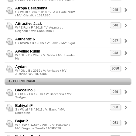
Atropa Belladonna
045
S / Westf / Schi / 2018 / V: A la Carte NRW
/ MV: Cristallo / 109AB30
Attractive Jack
046
W / Z.Rpf / F / 2018 / V: Aganix du
Seigneur / MV: Canturano I
Authentic 6
047
S / KWPN / B / 2005 / V: Faldo / MV: Kigali
Avellino Rubin
048
W / Old / B / 2020 / V: Vitalis / MV: Sandro
Hit
Aydan
5050
W / Old / B / 2015 / V: Armitage / MV:
Justinian xx / 107XR02
B - PFERDENAME
Baccalino 3
049
H / DSP / Db / 2016 / V: Baccaccio / MV:
Stalypso
Bahiyah F
050
S / Westf / B / 2011 / V: Basic / MV:
Ehrenpreis
Bajar P
051
W / DSP / BwSch / 2019 / V: Balvenie /
MV: Diego de Semilly / 109EC20