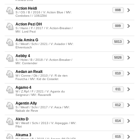
Action Heidi
008
S / OS / B / 2016 / V: Action Blue / MV:
Cordobes I / 108JZ84
Action Pezi DH
009
S / Hann / F / 2017 / V: Action-Breaker /
MV: Lord Pezi
Ada Amira G
5013
S / Westf / Schi / 2021 / V: Aviador / MV:
Ehrentusch
Aebby 4
5026
S / Holst / B / 2018 / V: Action-Breaker /
MV: Contender
Aedan an Realt
010
W / Conne / Db / 2010 / V: R de rien
Fourcha / MV: Kid de Coiselet
Agamo 4
011
W / Z.Rpf / F / 2021 / V: Aganix du
Seigneur / MV: Ravanelli
Agentin Ally
012
S / Westf / Schi / 2017 / V: Asca / MV:
Nabab de Reve
Akito D
014
W / Westf / Schi / 2013 / V: Arpeggio / MV:
Pilot
Akuma 3
015
W / Hann / B / 2019 / V: Arezzo (NLD) VDL