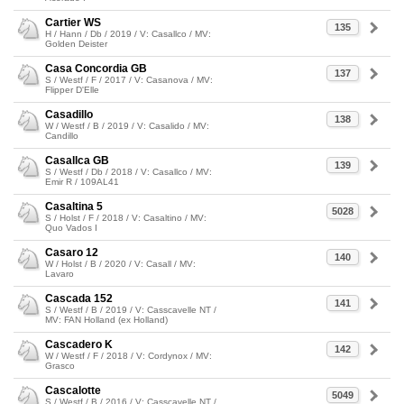
Cartier WS
135
H / Hann / Db / 2019 / V: Casallco / MV:
Golden Deister
Casa Concordia GB
137
S / Westf / F / 2017 / V: Casanova / MV:
Flipper D'Elle
Casadillo
138
W / Westf / B / 2019 / V: Casalido / MV:
Candillo
Casallca GB
139
S / Westf / Db / 2018 / V: Casallco / MV:
Emir R / 109AL41
Casaltina 5
5028
S / Holst / F / 2018 / V: Casaltino / MV:
Quo Vados I
Casaro 12
140
W / Holst / B / 2020 / V: Casall / MV:
Lavaro
Cascada 152
141
S / Westf / B / 2019 / V: Casscavelle NT /
MV: FAN Holland (ex Holland)
Cascadero K
142
W / Westf / F / 2018 / V: Cordynox / MV:
Grasco
Cascalotte
5049
S / Westf / B / 2016 / V: Casscavelle NT /