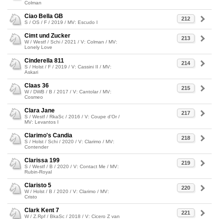
Colman
Ciao Bella GB
212
S / OS / F / 2019 / MV: Escudo I
Cimt und Zucker
213
W / Westf / Schi / 2021 / V: Colman / MV:
Lonely Love
Cinderella 811
214
S / Holst / F / 2019 / V: Cassini II / MV:
Askari
Claas 36
215
W / DWB / B / 2017 / V: Cantolar / MV:
Cosmeo
Clara Jane
217
S / Westf / RkaSc / 2016 / V: Coupe d'Or /
MV: Levantos I
Clarimo's Candia
218
S / Holst / Schi / 2020 / V: Clarimo / MV:
Contender
Clarissa 199
219
S / Westf / B / 2020 / V: Contact Me / MV:
Rubin-Royal
Claristo 5
220
W / Holst / B / 2020 / V: Clarimo / MV:
Cristo
Clark Kent 7
221
W / Z.Rpf / BkaSc / 2018 / V: Cicero Z van