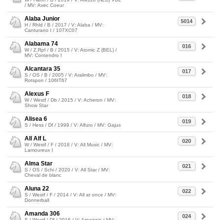
/ MV: Avec Coeur
Alaba Junior
5014
H / Rhld / B / 2017 / V: Alaba / MV:
Canturano I / 107XC07
Alabama 74
016
W / Z.Rpf / B / 2015 / V: Atomic Z (BEL) /
MV: Contendro I
Alcantara 35
017
S / OS / B / 2005 / V: Aralimbo / MV:
Rotspon / 106IT67
Alexus F
018
W / Westf / Db / 2015 / V: Acheron / MV:
Show Star
Alisea 6
019
S / Hess / Df / 1999 / V: Alfuro / MV: Gajus
All Alf L
020
W / Westf / F / 2018 / V: All Music / MV:
Lamoureux I
Alma Star
021
S / OS / Schi / 2020 / V: All Star / MV:
Cheval de blanc
Aluna 22
022
S / Westf / F / 2014 / V: All at once / MV:
Donnerball
Amanda 306
024
S / Westf / Df / 2016 / V: Arpeggio / MV: