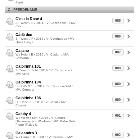
Espri
C - PFERDENAME
C'est la Rose 4
085
S / Westf / B / 2016 / V: Cascadello I / MV:
Calido I
Cádé doe
086
S / Westf / F / 2018 / V: Conthargos / MV:
Quite Easy I
Caijano
087
W / Holst / B / 2019 / V: Caplan / MV:
Cassiano
Caipirinha 101
088
S / Westf / Schi / 2016 / V: Capistrano /
MV: Abke
Caipirinha 104
089
S / KWPN / F / 2019 / V: Catoccini WM /
MV: Connect
Caipirinha 106
090
H / Holst / B / 2019 / V: Casall / MV:
Cassini I
Caiuby 4
091
W / Westf / Schi / 2015 / V: Cornet
Obolensky (ex: Windows / MV: Dollar Dela
Pierre (Tlaloc la
Caleandro 3
092
W / Hann / Db / 2007 / V: Castus I / MV: