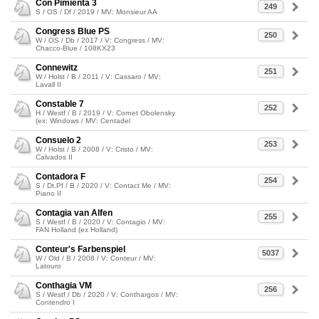
Con Pimienta 3
249
S / OS / Df / 2019 / MV: Monsieur AA
Congress Blue PS
250
W / OS / Db / 2017 / V: Congress / MV:
Chacco-Blue / 108KX23
Connewitz
251
W / Holst / B / 2011 / V: Cassaro / MV:
Lavall II
Constable 7
252
H / Westf / B / 2019 / V: Cornet Obolensky
(ex: Windows / MV: Centadel
Consuelo 2
253
W / Holst / B / 2008 / V: Cristo / MV:
Calvados II
Contadora F
254
S / Dt.Pf / B / 2020 / V: Contact Me / MV:
Piano II
Contagia van Alfen
255
S / Westf / B / 2020 / V: Contagio / MV:
FAN Holland (ex Holland)
Conteur's Farbenspiel
5037
W / Old / B / 2008 / V: Conteur / MV:
Latouro
Conthagia VM
256
S / Westf / Db / 2020 / V: Conthargos / MV:
Contendro I