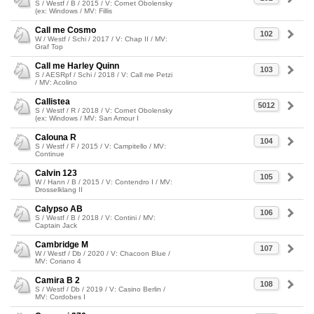
S / Westf / B / 2015 / V: Cornet Obolensky
(ex: Windows / MV: Fillis
Call me Cosmo
102
W / Westf / Schi / 2017 / V: Chap II / MV:
Graf Top
Call me Harley Quinn
103
S / AESRpf / Schi / 2018 / V: Call me Petzi
/ MV: Acolino
Callistea
5012
S / Westf / R / 2018 / V: Cornet Obolensky
(ex: Windows / MV: San Amour I
Calouna R
104
S / Westf / F / 2015 / V: Campitello / MV:
Continue
Calvin 123
105
W / Hann / B / 2015 / V: Contendro I / MV:
Drosselklang II
Calypso AB
106
S / Westf / B / 2018 / V: Contini / MV:
Captain Jack
Cambridge M
107
W / Westf / Db / 2020 / V: Chacoon Blue /
MV: Coriano 4
Camira B 2
108
S / Westf / Db / 2019 / V: Casino Berlin /
MV: Cordobes I