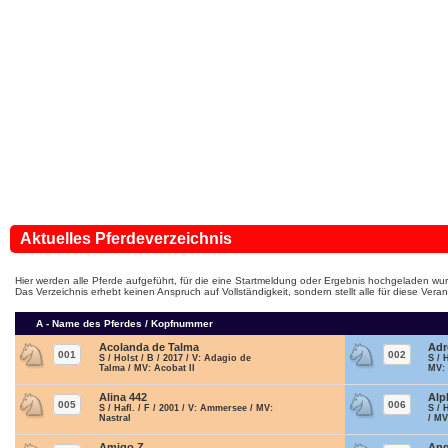
Aktuelles Pferdeverzeichnis
Hier werden alle Pferde aufgeführt, für die eine Startmeldung oder Ergebnis hochgeladen wur
Das Verzeichnis erhebt keinen Anspruch auf Vollständigkeit, sondern stellt alle für diese Ve
A - Name des Pferdes / Kopfnummer
Acolanda de Talma
Adr
001
002
S / Holst / B / 2017 / V: Adagio de
S / 
Talma / MV: Acobat II
MV:
Alina 442
Alp
005
006
S / Hafl. / F / 2001 / V: Ammersee / MV:
S / 
Nastral
/ MV
Amigo Z
Ang