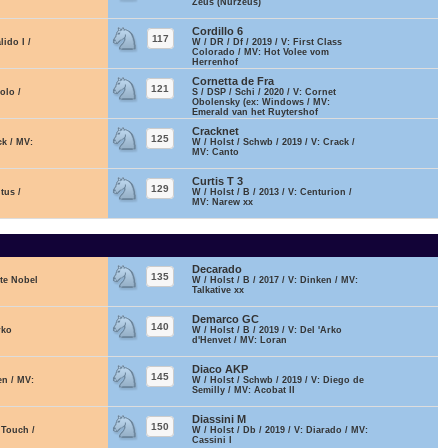
Zeus (Nurzeus)
Cordillo 6
117
lido I /
W / DR / Df / 2019 / V: First Class
Colorado / MV: Hot Volee vom
Herrenhof
Cornetta de Fra
121
olo /
S / DSP / Schi / 2020 / V: Cornet
Obolensky (ex: Windows / MV:
Emerald van het Ruytershof
Cracknet
125
ck / MV:
W / Holst / Schwb / 2019 / V: Crack /
MV: Canto
Curtis T 3
129
tus /
W / Holst / B / 2013 / V: Centurion /
MV: Narew xx
Decarado
135
ite Nobel
W / Holst / B / 2017 / V: Dinken / MV:
Talkative xx
Demarco GC
140
rko
W / Holst / B / 2019 / V: Del 'Arko
d'Henvet / MV: Loran
Diaco AKP
145
en / MV:
W / Holst / Schwb / 2019 / V: Diego de
Semilly / MV: Acobat II
Diassini M
150
 Touch /
W / Holst / Db / 2019 / V: Diarado / MV:
Cassini I