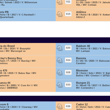
011
Old / Schwb / 2015 / V: Millennium
S / OS / Schi / 2019 / V: Jalou
: Ra
VDL / MV: Colman
erix PB
Atlético
015
Holst / B / 2017 / V: C-Hardwell /
W / Holst / B / 2018 / V: Amber
 Quarterback
Athlet Z
ia do Brasil
Balduin 48
020
DR / Db / 2016 / V: Beautyful
W / Holst / B / 2021 / V: Balou
lion / MV: Marsvogel xx
MV: Lantaan
clay's Benny Boy
Baresta
024
Hann / F / 2010 / V: Barclay / MV:
S / OS / B / 2020 / V: Baloucan
entinus
Caretino
ou 470
Blomster
028
DR / B / 2019 / V: Balou Star / MV:
W / Holst / Schi / 2015 / V: Ba
genstern
Bellini / MV: Clinton I / 107SZ
anza 44
Bungee 21
033
Holst / B / 2009 / V: Com Air I / MV:
H / Westf / B / 2017 / V: Bellin
arius / 106WW23
MV: Contendro I
boom 8
Cador 12
036
Holst / B / 2019 / V: Clearway / MV:
H / Holst / Schi / 2013 / V: Cat
ouchable
Joliot