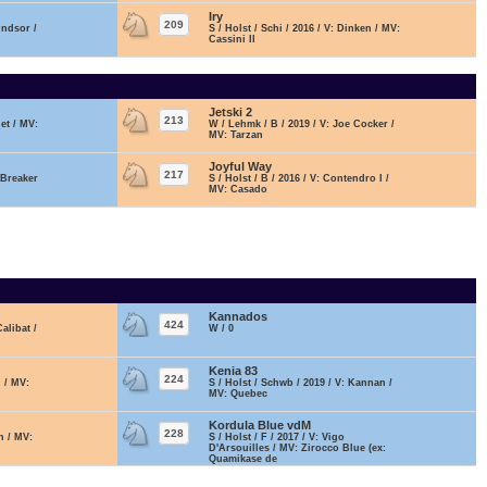
Iry
209
indsor /
S / Holst / Schi / 2016 / V: Dinken / MV:
Cassini II
Jetski 2
213
et / MV:
W / Lehmk / B / 2019 / V: Joe Cocker /
MV: Tarzan
Joyful Way
217
n-Breaker
S / Holst / B / 2016 / V: Contendro I /
MV: Casado
Kannados
424
Calibat /
W / 0
Kenia 83
224
n / MV:
S / Holst / Schwb / 2019 / V: Kannan /
MV: Quebec
Kordula Blue vdM
228
an / MV:
S / Holst / F / 2017 / V: Vigo
D'Arsouilles / MV: Zirocco Blue (ex:
Quamikase de