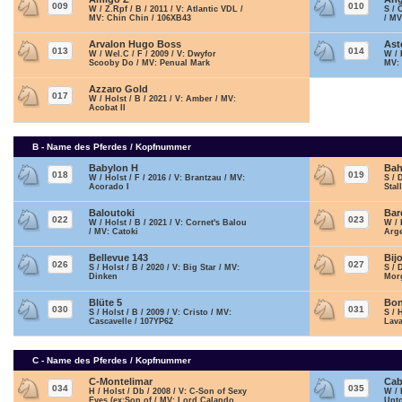
009
010
W / Z.Rpf / B / 2011 / V: Atlantic VDL /
S / 
MV: Chin Chin / 106XB43
/ MV
Arvalon Hugo Boss
Ast
013
014
W / Wel.C / F / 2009 / V: Dwyfor
W / 
Scooby Do / MV: Penual Mark
MV:
Azzaro Gold
017
W / Holst / B / 2021 / V: Amber / MV:
Acobat II
B - Name des Pferdes / Kopfnummer
Babylon H
Bah
018
019
W / Holst / F / 2016 / V: Brantzau / MV:
S / 
Acorado I
Stal
Baloutoki
Bar
022
023
W / Holst / B / 2021 / V: Cornet's Balou
W / 
/ MV: Catoki
Arg
Bellevue 143
Bij
026
027
S / Holst / B / 2020 / V: Big Star / MV:
S / 
Dinken
Mor
Blüte 5
Bon
030
031
S / Holst / B / 2009 / V: Cristo / MV:
S / 
Cascavelle / 107YP62
Lav
C - Name des Pferdes / Kopfnummer
C-Montelimar
Ca
034
035
H / Holst / Db / 2008 / V: C-Son of Sexy
W / 
Eyes (ex:Son of / MV: Lord Calando
Unt