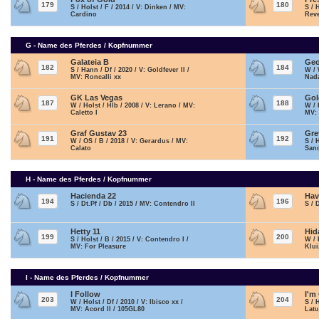
179
180
S / Holst / F / 2014 / V: Dinken / MV:
S / 
Cardino
Reve
G - Name des Pferdes / Kopfnummer
Galateia B
Geo
182
184
S / Hann / Df / 2020 / V: Goldfever II /
W / 
MV: Roncalli xx
Nad
GK Las Vegas
Gol
187
188
W / Holst / Hlb / 2008 / V: Lerano / MV:
W / 
Caletto I
MV:
Graf Gustav 23
Gre
191
192
W / OS / B / 2018 / V: Gerardus / MV:
S / 
Calato
San
H - Name des Pferdes / Kopfnummer
Hacienda 22
Hav
194
196
S / Dt.Pf / Db / 2015 / MV: Contendro II
S / 
Hetty 11
Hid
199
200
S / Holst / B / 2015 / V: Contendro I /
W / 
MV: For Pleasure
Klui
I - Name des Pferdes / Kopfnummer
I Follow
I'm
203
204
W / Holst / Df / 2010 / V: Ibisco xx /
S / 
MV: Acord II / 105GL80
Latu