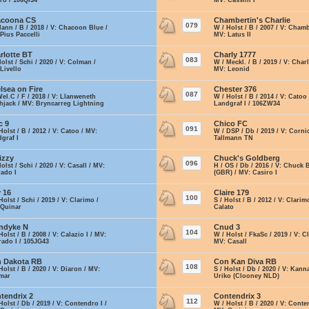
ro / 106QI34
MV: Cassini I
acoona CS
Chambertin's Charlie
079
Hann / B / 2018 / V: Chacoon Blue /
W / Holst / B / 2007 / V: Chamb
Pius Paccelli
MV: Latus II
rlotte BT
Charly 1777
083
Holst / Schi / 2020 / V: Colman /
W / Meckl. / B / 2019 / V: Char
Livello
MV: Leonid
lsea on Fire
Chester 376
087
Wel.C / F / 2018 / V: Llanweneth
W / Holst / B / 2014 / V: Catoo
hjack / MV: Bryncarreg Lightning
Landgraf I / 106ZW34
k
c 9
Chico FC
091
Holst / B / 2012 / V: Catoo / MV:
W / DSP / Db / 2019 / V: Corni
graf I
Tallmann TN
izzy
Chuck's Goldberg
096
Holst / Schi / 2020 / V: Casall / MV:
H / OS / Db / 2016 / V: Chuck 
ado I
(GBR) / MV: Casiro I
y 16
Claire 179
100
Holst / Schi / 2019 / V: Clarimo /
S / Holst / B / 2012 / V: Clarim
 Quinar
Calato
ndyke N
Cnud 3
104
Holst / B / 2008 / V: Calazio I / MV:
W / Holst / FkaSc / 2019 / V: C
ado I / 105JG43
MV: Casall
 Dakota RB
Con Kan Diva RB
108
Holst / B / 2020 / V: Diaron / MV:
S / Holst / Db / 2020 / V: Kann
imar
Uriko (Clooney NLD)
tendrix 2
Contendrix 3
112
Holst / Db / 2019 / V: Contendro I /
W / Holst / B / 2020 / V: Conte