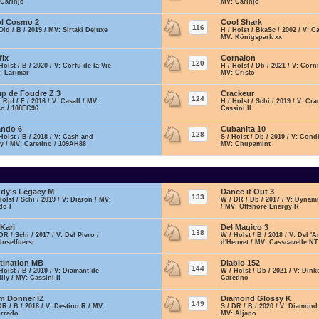
 Carinjo
MV: Carinjo
l Cosmo 2
Cool Shark
116
Old / B / 2019 / MV: Sirtaki Deluxe
H / Holst / BkaSc / 2002 / V: Ca
MV: Königspark xx
fix
Cornalon
120
Holst / B / 2020 / V: Corfu de la Vie
H / Holst / Db / 2021 / V: Corni
: Larimar
MV: Cristo
p de Foudre Z 3
Crackeur
124
Z.Rpf / F / 2016 / V: Casall / MV:
H / Holst / Schi / 2019 / V: Cra
co / 108FC96
Cassini II
ndo 6
Cubanita 10
128
Holst / B / 2018 / V: Cash and
S / Holst / Db / 2019 / V: Condi
y / MV: Caretino / 109AH88
MV: Chupamint
dy's Legacy M
Dance it Out 3
133
Holst / Schi / 2019 / V: Diaron / MV:
W / DR / Db / 2017 / V: Dynam
do I
/ MV: Offshore Energy R
 Kari
Del Magico 3
138
DR / Schi / 2017 / V: Del Piero /
W / Holst / B / 2018 / V: Del 'A
Inselfuerst
d'Henvet / MV: Casscavelle NT
tination MB
Diablo 152
144
Holst / B / 2019 / V: Diamant de
W / Holst / Db / 2021 / V: Dink
lly / MV: Cassini II
Caretino
m Donner IZ
Diamond Glossy K
149
DR / B / 2018 / V: Destino R / MV:
S / DR / B / 2020 / V: Diamond
orrado
MV: Aljano