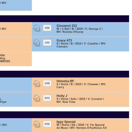
 / MV:
Giovanni 212
186
 / MV:
W / Z.Rpf / B / 2019 / V: George Z /
MV: Nouma d'Auzay
Grace 473
190
S / Holst / B / 2014 / V: Casalito / MV:
Cancara
tte
rthig
 108RG03
Helvetia BF
198
S / Holst / B / 2015 / V: Chaman / MV:
Carry
Holly J
202
b
S / Holst / Schi / 2015 / V: Cormint /
Flyer
MV: New Time
Iggy Special
206
 / MV:
W / Holst / Db / 2018 / V: I'm Special
de Muze / MV: Hermes D'Authieux AA