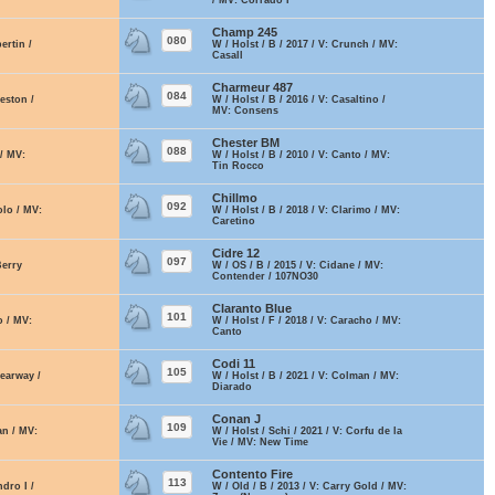
/ MV: Corrado I
Champ 245
080
ertin /
W / Holst / B / 2017 / V: Crunch / MV:
Casall
Charmeur 487
084
leston /
W / Holst / B / 2016 / V: Casaltino /
MV: Consens
Chester BM
088
 / MV:
W / Holst / B / 2010 / V: Canto / MV:
Tin Rocco
Chillmo
092
olo / MV:
W / Holst / B / 2018 / V: Clarimo / MV:
Caretino
Cidre 12
097
Berry
W / OS / B / 2015 / V: Cidane / MV:
Contender / 107NO30
Claranto Blue
101
o / MV:
W / Holst / F / 2018 / V: Caracho / MV:
Canto
Codi 11
105
learway /
W / Holst / B / 2021 / V: Colman / MV:
Diarado
Conan J
109
an / MV:
W / Holst / Schi / 2021 / V: Corfu de la
Vie / MV: New Time
Contento Fire
113
ndro I /
W / Old / B / 2013 / V: Carry Gold / MV: