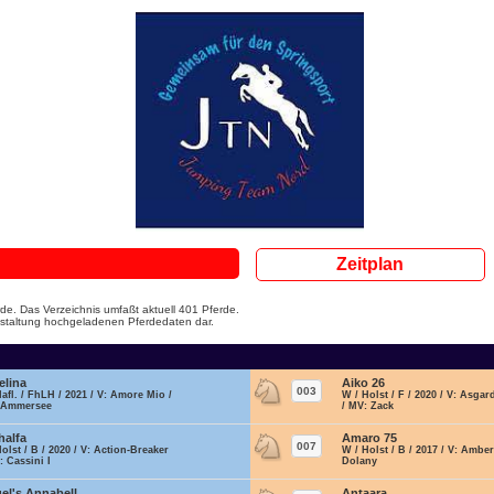
Zeitplan
de. Das Verzeichnis umfaßt aktuell 401 Pferde.
ranstaltung hochgeladenen Pferdedaten dar.
elina
Aiko 26
003
Hafl. / FhLH / 2021 / V: Amore Mio /
W / Holst / F / 2020 / V: Asgard
 Ammersee
/ MV: Zack
halfa
Amaro 75
007
Holst / B / 2020 / V: Action-Breaker
W / Holst / B / 2017 / V: Amber
: Cassini I
Dolany
el's Annabell
Antaara