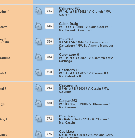
Calimero 751
041
etino /
W / Holst / B / 2012 / V: Crunch / MV:
Caproni
Calon Draig
045
doctro /
W / DR / B / 2019 / V: Calle Cool WE /
MV: Cascob Braveheart
rg Z
Cara Sol
050
or / MV:
S / DR / Db / 2016 / V: Lehnsmanns
Canterbury / MV: St. Annens Monsieur
N
Carentano 6
054
scadello
W / Holst / B / 2012 / V: Carentan / MV:
Carthago
Casandro 16
058
Ask /
W / Holst / B / 2005 / V: Casario II /
MV: Calvados II
Cascaroma
062
nni /
S / Holst / B / 2010 / V: Cassin / MV:
Calando I
Caspar 263
068
 (Q-
W / OS / Schi / 2009 / V: Chaccomo /
8
MV: Carinue
Castelero
072
 Way /
H / Holst / Schi / 2021 / V: Clarimo /
MV: Cassini II
Cay Mara
076
ille /
S / Holst / B / 2019 / V: Cash and Carry