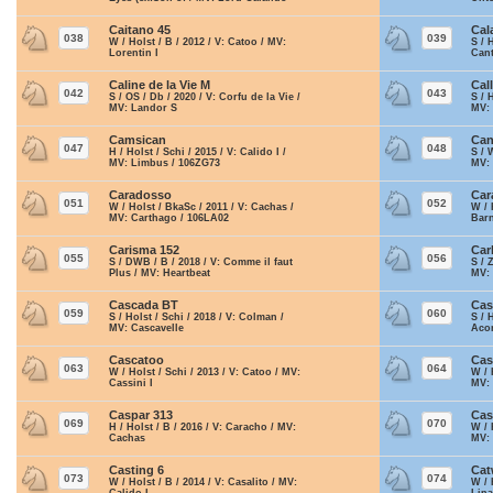
Caitano 45
Cal
038
039
W / Holst / B / 2012 / V: Catoo / MV:
S / 
Lorentin I
Can
Caline de la Vie M
Cal
042
043
S / OS / Db / 2020 / V: Corfu de la Vie /
S / 
MV: Landor S
MV:
Camsican
Can
047
048
H / Holst / Schi / 2015 / V: Calido I /
S / 
MV: Limbus / 106ZG73
MV: 
Caradosso
Car
051
052
W / Holst / BkaSc / 2011 / V: Cachas /
W / 
MV: Carthago / 106LA02
Bar
Carisma 152
Car
055
056
S / DWB / B / 2018 / V: Comme il faut
S / 
Plus / MV: Heartbeat
MV:
Cascada BT
Cas
059
060
S / Holst / Schi / 2018 / V: Colman /
S / 
MV: Cascavelle
Aco
Cascatoo
Cas
063
064
W / Holst / Schi / 2013 / V: Catoo / MV:
W / 
Cassini I
MV: 
Caspar 313
Cas
069
070
H / Holst / B / 2016 / V: Caracho / MV:
W / 
Cachas
MV:
Casting 6
Cat
073
074
W / Holst / B / 2014 / V: Casalito / MV:
W / 