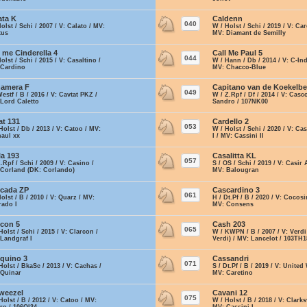
ata K
Caldenn
040
Holst / Schi / 2007 / V: Calato / MV:
W / Holst / Schi / 2019 / V: Car
tus
MV: Diamant de Semilly
l me Cinderella 4
Call Me Paul 5
044
Holst / Schi / 2015 / V: Casaltino /
W / Hann / Db / 2014 / V: C-In
 Cardino
MV: Chacco-Blue
amera F
Capitano van de Koekelbe
049
Westf / B / 2016 / V: Cavtat PKZ /
W / Z.Rpf / Df / 2014 / V: Casc
Lord Caletto
Sandro / 107NK00
at 131
Cardello 2
053
Holst / Db / 2013 / V: Catoo / MV:
W / Holst / Schi / 2020 / V: Ca
naul xx
I / MV: Cassini II
la 193
Casalitta KL
057
Z.Rpf / Schi / 2009 / V: Casino /
S / OS / Schi / 2019 / V: Casir 
 Corland (DK: Corlando)
MV: Balougran
cada ZP
Cascardino 3
061
Holst / B / 2010 / V: Quarz / MV:
H / Dt.Pf / B / 2020 / V: Cocosi
rado I
MV: Consens
con 5
Cash 203
065
Holst / Schi / 2015 / V: Clarcon /
W / KWPN / B / 2007 / V: Verdi
Landgraf I
Verdi) / MV: Lancelot / 103TH1
quino 3
Cassandri
071
Holst / BkaSc / 2013 / V: Cachas /
S / Dt.Pf / B / 2019 / V: United
 Quinar
MV: Caretino
weezel
Cavani 12
075
Holst / B / 2012 / V: Catoo / MV:
W / Holst / B / 2018 / V: Clarksv