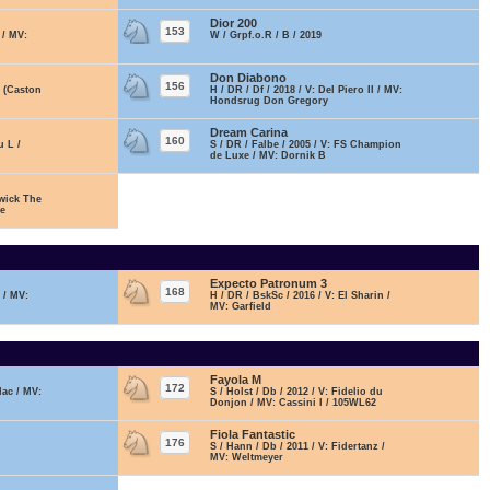
Dior 200
153
 / MV:
W / Grpf.o.R / B / 2019
Don Diabono
156
t (Caston
H / DR / Df / 2018 / V: Del Piero II / MV:
Hondsrug Don Gregory
Dream Carina
160
u L /
S / DR / Falbe / 2005 / V: FS Champion
de Luxe / MV: Dornik B
swick The
he
Expecto Patronum 3
168
s / MV:
H / DR / BskSc / 2016 / V: El Sharin /
MV: Garfield
Fayola M
172
lac / MV:
S / Holst / Db / 2012 / V: Fidelio du
Donjon / MV: Cassini I / 105WL62
Fiola Fantastic
176
S / Hann / Db / 2011 / V: Fidertanz /
MV: Weltmeyer