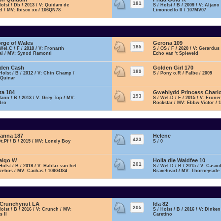
181
Holst / Db / 2013 / V: Quidam de
S / Holst / B / 2009 / V: Aljano
l / MV: Ibisco xx / 106QN78
Limoncello II / 107MV07
rge of Wales
Gerona 109
185
Wel.C / F / 2018 / V: Fronarth
S / OS / F / 2020 / V: Gerardus
al / MV: Synod Ramonti
Echo van 't Spieveld
den Cash
Golden Girl 170
189
Holst / B / 2012 / V: Chin Champ /
S / Pony o.R / Falbe / 2009
 Quinar
ta 184
Gwehlydd Princess Charlo
193
Hann / B / 2013 / V: Grey Top / MV:
S / Wel.D / F / 2015 / V: Frone
dro
Rockstar / MV: Ebbw Victor /
anna 187
Helene
423
Dt.Pf / B / 2015 / MV: Lonely Boy
S / 0
algo W
Holla die Waldfee 10
201
Holst / B / 2019 / V: Halifax van het
S / Wel.D / B / 2015 / V: Casco
zebos / MV: Cachas / 109GO84
Braveheart / MV: Thorneyside 
 Crunchynut LA
Ida 82
205
Holst / B / 2016 / V: Crunch / MV:
S / Holst / B / 2016 / V: Dinken
s II
Caretino