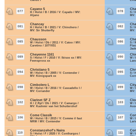
Calido I
Lina
Cayano 5
Ch
077
078
H / Holst / B / 2016 / V: Cayado / MV:
S / 
Aljano
MV: 
Chancay
Cha
081
082
H / Holst / B / 2021 / V: Chinchero /
S / 
MV: Sir Shutterfly
MV: 
Chausson
Che
085
086
W / Holst / Db / 2011 / V: Catoo / MV:
S / 
Caretino / 107YX51
Flas
Jac
Cheyenne 1161
Chi
089
090
S / Holst / F / 2010 / V: Ibisco xx / MV:
W / 
Feenspross xx
Land
Christiano 5
Chr
094
095
W / Holst / B / 2005 / V: Contender /
S / 
MV: Königspark xx
Corr
Cimbolero L
Cit
098
099
W / Holst / B / 2016 / V: Cascadello I /
W / 
MV: Coriander
MV:
Clarinet SF Z
Clo
102
103
H / Z.Rpf / Db / 2021 / V: Camargo /
W / 
MV: Kashmir van het Schuttershof
Acor
Come Classik
Con
106
107
W / Holst / B / 2015 / V: Comme il faut
W / 
NRW / MV: Contender
Lar
Constanzehof's Naira
Con
110
111
S / Holst / F / 2020 / V: Conthargos /
W / 