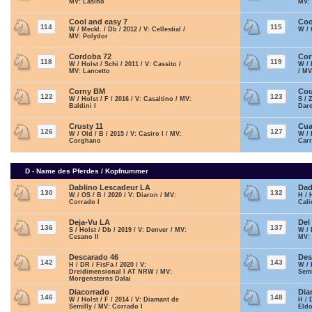
MV: Lasino
MV:
Cool and easy 7
Coo
114
115
W / Meckl. / Db / 2012 / V: Cellestial /
W / 
MV: Polydor
Cordoba 72
Cor
118
119
W / Holst / Schi / 2011 / V: Cassito /
W / 
MV: Lancetto
/ MV
Corny BM
Cou
122
123
W / Holst / F / 2016 / V: Casaltino / MV:
S / 
Baldini I
Dar
Crusty 11
Cua
126
127
W / Old / B / 2015 / V: Casiro I / MV:
W / 
Corghano
Carr
D - Name des Pferdes / Kopfnummer
Dablino Lescadeur LA
Dad
130
132
W / OS / B / 2020 / V: Diaron / MV:
H / 
Corrado I
Cali
Deja-Vu LA
Del
136
137
S / Holst / Db / 2019 / V: Denver / MV:
W / 
Cesano II
MV: 
Descarado 46
Des
142
143
H / DR / FisFa / 2020 / V:
W / 
Dreidimensional I AT NRW / MV:
Semi
Morgensterns Dalai
Diacorrado
Dia
146
148
W / Holst / F / 2014 / V: Diamant de
H / 
Semilly / MV: Corrado I
Eld