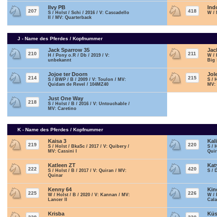
Ilvy PB
Ind
207
418
S / Holst / Schi / 2016 / V: Cascadello
W / 
II / MV: Quarterback
J - Name des Pferdes / Kopfnummer
Jack Sparrow 35
Jac
210
211
H / Pony o.R / Db / 2019 / V:
W / 
unbekannt
Big 
Jojoe ter Doorn
Jol
214
215
S / BWP / B / 2009 / V: Toulon / MV:
S / 
Quidam de Revel / 104MZ40
MV:
Just One Way
218
S / Holst / B / 2016 / V: Untouchable /
MV: Caretino
K - Name des Pferdes / Kopfnummer
Kaisa 3
Kal
219
220
S / Holst / BkaSc / 2017 / V: Quibery /
S / 
MV: Cassini I
Qui
Katleen ZT
Kat
222
420
S / Holst / B / 2017 / V: Quiran / MV:
S / 
Quinar
Kenny 64
Kin
225
226
W / Holst / B / 2020 / V: Kannan / MV:
W / 
Lancer II
Cala
Krisba
Küs