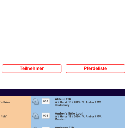
Teilnehmer
Pferdeliste
Akteur 126
004
's Ibiza
W / Holst / B / 2019 / V: Amber / MV:
Canterbury
Amber's little Loui
008
 / MV:
W / Holst / B / 2020 / V: Amber / MV:
Manrico
Anthony 119