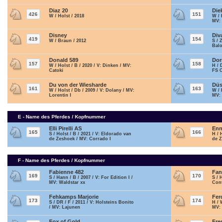
Diaz 20
Die
426
151
W / Holst / 2018
W / 
MV:
Disney
Div
419
154
W / Braun / 2012
S / 
Bal
Donald 589
Dor
157
158
W / Holst / B / 2020 / V: Dinken / MV:
H / 
Catoki
FS 
Du von der Wiesharde
Düs
161
163
W / Holst / Db / 2009 / V: Dolany / MV:
W / 
Lorentin I
MV:
E - Name des Pferdes / Kopfnummer
Elli Pirelli AS
En
165
166
S / Holst / B / 2021 / V: Eldorado van
H / 
de Zeshoek / MV: Corrado I
de Z
F - Name des Pferdes / Kopfnummer
Fabienne 482
Fan
169
170
S / Hann / B / 2007 / V: For Edition I /
S / 
MV: Waldstar xx
Con
Fehkamps Marjorie
Fer
173
174
S / DR / F / 2011 / V: Holsteins Bonito
H / 
/ MV: Lajunen
MV:
Fox of Gold
Fre