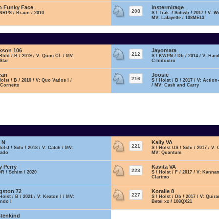
o Funky Face
Instermirage
208
NRPS / Braun / 2010
S / Trak. / Schwb / 2017 / V: W
MV: Lafayette / 108ME13
kson 106
Jayomara
212
Rhld / B / 2019 / V: Quim CL / MV:
S / KWPN / Db / 2014 / V: Haml
Star
C-Indoctro
ean
Joosie
216
Holst / B / 2010 / V: Quo Vados I /
S / Holst / B / 2017 / V: Actio
 Cornetto
/ MV: Cash and Carry
i N
Kally VA
221
Holst / Schi / 2018 / V: Catch / MV:
S / Holst US / Schi / 2017 / V: 
rado
MV: Quantum
y Perry
Kavita VA
223
DR / Schim / 2020
S / Holst / F / 2017 / V: Kanna
Clarimo
gston 72
Koralie 8
227
Holst / B / 2021 / V: Keaton I / MV:
S / Holst / Db / 2017 / V: Quir
ndo I
Betel xx / 108QX21
tenkind