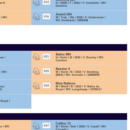
012
bet K
H / DWB / F / 2016 / V: Antobello / MV:
Develino
Avanti 254
016
 / MV:
W / Trak. / Db / 2018 / V: Undercover /
MV: Domhardt / 108SS48
Balou 880
021
can /
H / Holst / B / 2016 / V: Barcley / MV:
Caretino
Baxxter 4
025
 / MV:
W / Holst / B / 2018 / V: Breitling
(MEX) / MV: Acorado I / 108WM50
Blue Balloon
029
lous
W / Westf / B / 2016 / V: Balou du
41
Rouet / MV: Longchamp / 107NK17
i Royal /
Caillou 71
037
oo / MV:
W / Holst / Schi / 2020 / V: Casall / MV:
Corrado I