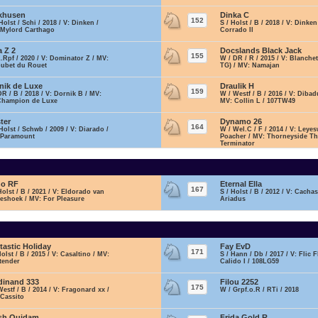
khusen
Dinka C
152
Holst / Schi / 2018 / V: Dinken /
S / Holst / B / 2018 / V: Dinken
 Mylord Carthago
Corrado II
a Z 2
Docslands Black Jack
155
Z.Rpf / 2020 / V: Dominator Z / MV:
W / DR / R / 2015 / V: Blanche
oubet du Rouet
TG) / MV: Namajan
nik de Luxe
Draulik H
159
DR / B / 2018 / V: Dornik B / MV:
W / Westf / B / 2016 / V: Dibad
Champion de Luxe
MV: Collin L / 107TW49
ter
Dynamo 26
164
Holst / Schwb / 2009 / V: Diarado /
W / Wel.C / F / 2014 / V: Leye
 Paramount
Poacher / MV: Thorneyside T
Terminator
no RF
Eternal Ella
167
Holst / B / 2021 / V: Eldorado van
S / Holst / B / 2012 / V: Cacha
eshoek / MV: For Pleasure
Ariadus
tastic Holiday
Fay EvD
171
Holst / B / 2015 / V: Casaltino / MV:
S / Hann / Db / 2017 / V: Flic F
tender
Calido I / 108LG59
dinand 333
Filou 2252
175
Westf / B / 2014 / V: Fragonard xx /
W / Grpf.o.R / RTi / 2018
 Cassito
sh Quidam
Frida Gold R