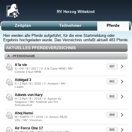
RV Herzog Wittekind
Zeitplan
Teilnehmer
Pferde
Hier werden alle Pferde aufgeführt, für die eine Startmeldung oder
Ergebnis hochgeladen wurde. Das Verzeichnis umfaßt aktuell 483 Pferde.
AKTUELLES PFERDEVERZEICHNIS
A - PFERDENAME
A'la vie
497
S / OS / B / 2017 / V: A la Carte NRW / MV:
Comme il faut NRW
Abbigail 3
001
S / Z.Rpf / B / 2020 / V: Armison / MV:
Lawito
Adonis von Hary
002
H / Z.Rpf / B / 2018 / V: Aganix du
Seigneur / MV: Kashmir van het
Schuttershof
Ahoj Hansi
004
W / KWPN / F / 2019 / V: Arezzo (NLD)
VDL / MV: Vincenzo
Air Force One 17
005
W / Westf / Db / 2011 / V: Arpeggio / MV: