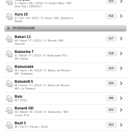
015
S / Hann / Db / 2016 / V: Action Blue / MV:
Graf Top / 108AS17
Ayra 10
016
S / OS / Df / 2021 / V: Asca / MV: Quidam's
Rubin
B - PFERDENAME
Bakari 13
017
W / Hann / F / 2021 / V: Bonds / MV:
Dancier
Balourina T
018
S / Westf / F / 2019 / V: Baloutaire PS /
MV: Aletto
Baloustakk
019
W / Hann / B / 2019 / V: Balou du Rouet /
MV: Stakkato
Baloutelli 5
020
W / Hann / F / 2014 / V: Balou du Rouet /
MV: Le Primeur
Balu
495
W / 2012
Banané GD
022
W / Westf / B / 2019 / V: Balounito / MV:
Luxus G.D.
Bazil 3
023
W / Tin.P / FSche / 2010