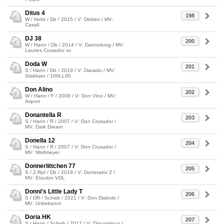
Ditus 4
198
W / Holst / Db / 2015 / V: Dinken / MV:
Casall
DJ 38
200
W / Hann / Db / 2014 / V: Dannebrog / MV:
Lauries Crusador xx
Doda W
201
S / Hann / Db / 2019 / V: Diarado / MV:
Stakkato / 109LL00
Don Alino
202
W / Hann / F / 2008 / V: Don Vino / MV:
Airport
Donantella R
203
S / Hann / R / 2007 / V: Don Crusador /
MV: Dark Dream
Donella 12
204
S / Hann / R / 2007 / V: Don Crusador /
MV: Weltmeyer
Donnerlittchen 77
205
S / Z.Rpf / Db / 2018 / V: Dominator Z /
MV: Etoulon VDL
Donni's Little Lady T
206
S / DR / Schwb / 2021 / V: Don Diabolo /
MV: Unbekannt
Doria HK
207
S / Hann / Schwb / 2017 / V: Diacontinus /