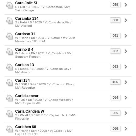
Cara Jolie SL
059
S / Old / B / 2017 / V: Cachassini / MV:
Saint George
Caramba 134
060
S / Holst / B / 2020 / V: Corfu de la Vie /
MV: Acolord
Cardoso 31
061
W / Hann / Db / 2011 / V: Catoki / MV: Julio
Mariner xx / 105LE94
Carino B 4
062
W / Hann / Db / 2021 / V: Carridam / MV:
Sergeant Pepper I
Carissa 13
063
S / Meckl. / B / 2009 / V: Campino Boy /
MV: Amani
Carl 134
496
W / DSP / Schi / 2020 / V: Chacoon Blue /
MV: Robertico
Carl du coeur
064
W / OS / Db / 2020 / V: Charlie Weasley /
MV: Coupe de Alb
Carla Candela W
065
S / Westf / B / 2017 / V: Captain Jack / MV:
Pinocchio
Carlchen 68
066
W / Hann / Schi / 2008 / V: Calido I / MV:
Espri / 105HR12