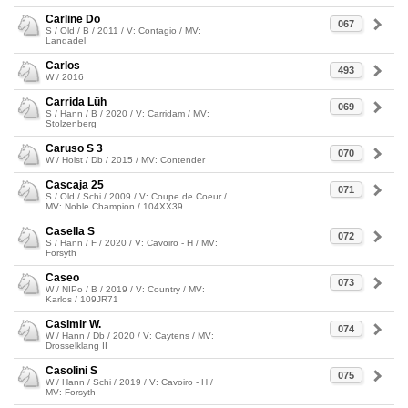
Carline Do
067
S / Old / B / 2011 / V: Contagio / MV:
Landadel
Carlos
493
W / 2016
Carrida Lüh
069
S / Hann / B / 2020 / V: Carridam / MV:
Stolzenberg
Caruso S 3
070
W / Holst / Db / 2015 / MV: Contender
Cascaja 25
071
S / Old / Schi / 2009 / V: Coupe de Coeur /
MV: Noble Champion / 104XX39
Casella S
072
S / Hann / F / 2020 / V: Cavoiro - H / MV:
Forsyth
Caseo
073
W / NIPo / B / 2019 / V: Country / MV:
Karlos / 109JR71
Casimir W.
074
W / Hann / Db / 2020 / V: Caytens / MV:
Drosselklang II
Casolini S
075
W / Hann / Schi / 2019 / V: Cavoiro - H /
MV: Forsyth