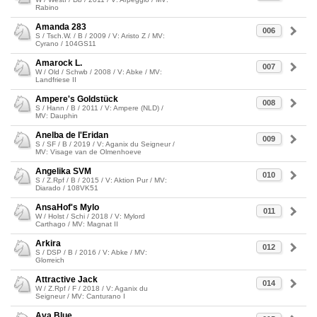
Rabino
Amanda 283
006
S / Tsch.W. / B / 2009 / V: Aristo Z / MV:
Cyrano / 104GS11
Amarock L.
007
W / Old / Schwb / 2008 / V: Abke / MV:
Landfriese II
Ampere's Goldstück
008
S / Hann / B / 2011 / V: Ampere (NLD) /
MV: Dauphin
Anelba de l'Eridan
009
S / SF / B / 2019 / V: Aganix du Seigneur /
MV: Visage van de Olmenhoeve
Angelika SVM
010
S / Z.Rpf / B / 2015 / V: Aktion Pur / MV:
Diarado / 108VK51
AnsaHof's Mylo
011
W / Holst / Schi / 2018 / V: Mylord
Carthago / MV: Magnat II
Arkira
012
S / DSP / B / 2016 / V: Abke / MV:
Glorreich
Attractive Jack
014
W / Z.Rpf / F / 2018 / V: Aganix du
Seigneur / MV: Canturano I
Ava Blue