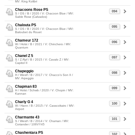
MV: King Kolibri
Chacoons Rose PS
094
S / OS / B / 2020 / V: Chacoon Blue / MV:
Sable Rose (Calvados)
Chalouta PS
095
S / OS / B / 2020 / V: Chacoon Blue / MV:
Baloubet du Rouet
Chameur 172
096
W / Holst / B / 2021 / V: Chinchero / MV:
Quantum
Chanel Z 5
097
S / Z.Rpf / B / 2015 / V: Cavalo Z / MV:
Capitol II
Chapeggio
098
H / Westf / B / 2017 / V: Chacco's Son II /
MV: Arpeggio
Chapman 83
099
H / Holst / Schwb / 2020 / V: Chopin / MV:
Kannan
Charly G 4
100
W / Hann / B / 2015 / V: Casscoltairo / MV:
Airport
Charmante 43
101
S / Westf / B / 2014 / V: Chaman / MV:
Coriander / 106VY45
Chashentara PS
102