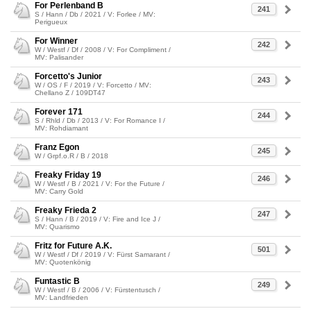
For Perlenband B
241
S / Hann / Db / 2021 / V: Forlee / MV:
Perigueux
For Winner
242
W / Westf / Df / 2008 / V: For Compliment /
MV: Palisander
Forcetto's Junior
243
W / OS / F / 2019 / V: Forcetto / MV:
Chellano Z / 109DT47
Forever 171
244
S / Rhld / Db / 2013 / V: For Romance I /
MV: Rohdiamant
Franz Egon
245
W / Grpf.o.R / B / 2018
Freaky Friday 19
246
W / Westf / B / 2021 / V: For the Future /
MV: Carry Gold
Freaky Frieda 2
247
S / Hann / B / 2019 / V: Fire and Ice J /
MV: Quarismo
Fritz for Future A.K.
501
W / Westf / Df / 2019 / V: Fürst Samarant /
MV: Quotenkönig
Funtastic B
249
W / Westf / B / 2006 / V: Fürstentusch /
MV: Landfrieden