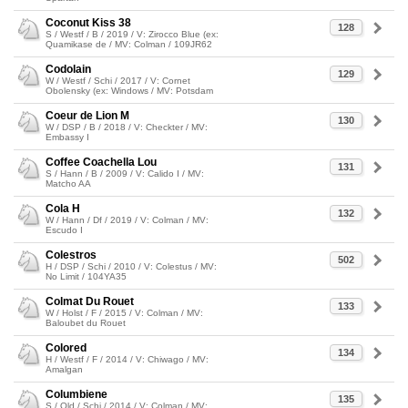
Coconut Kiss 38
128
S / Westf / B / 2019 / V: Zirocco Blue (ex:
Quamikase de / MV: Colman / 109JR62
Codolain
129
W / Westf / Schi / 2017 / V: Cornet
Obolensky (ex: Windows / MV: Potsdam
Coeur de Lion M
130
W / DSP / B / 2018 / V: Checkter / MV:
Embassy I
Coffee Coachella Lou
131
S / Hann / B / 2009 / V: Calido I / MV:
Matcho AA
Cola H
132
W / Hann / Df / 2019 / V: Colman / MV:
Escudo I
Colestros
502
H / DSP / Schi / 2010 / V: Colestus / MV:
No Limit / 104YA35
Colmat Du Rouet
133
W / Holst / F / 2015 / V: Colman / MV:
Baloubet du Rouet
Colored
134
H / Westf / F / 2014 / V: Chiwago / MV:
Amalgan
Columbiene
135
S / Old / Schi / 2014 / V: Colman / MV: