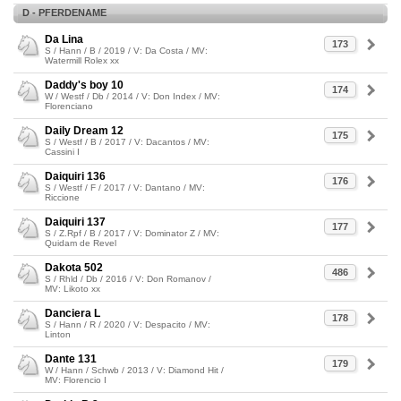
D - PFERDENAME
Da Lina
173
S / Hann / B / 2019 / V: Da Costa / MV:
Watermill Rolex xx
Daddy's boy 10
174
W / Westf / Db / 2014 / V: Don Index / MV:
Florenciano
Daily Dream 12
175
S / Westf / B / 2017 / V: Dacantos / MV:
Cassini I
Daiquiri 136
176
S / Westf / F / 2017 / V: Dantano / MV:
Riccione
Daiquiri 137
177
S / Z.Rpf / B / 2017 / V: Dominator Z / MV:
Quidam de Revel
Dakota 502
486
S / Rhld / Db / 2016 / V: Don Romanov /
MV: Likoto xx
Danciera L
178
S / Hann / R / 2020 / V: Despacito / MV:
Linton
Dante 131
179
W / Hann / Schwb / 2013 / V: Diamond Hit /
MV: Florencio I