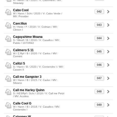
H / Westf / B / 2020 / V: Cashmere / MV:
Straviaty
Cabo Cool
042
W / Hann / Schi / 2020 / V: Cabo Verde /
MV: Provider
Caecilius
043
H / Holst / F / 2018 / V: Colman / MV:
Clinton I
Caguyahime Moana
044
S / Westf / B / 2016 / V: Casallco / MV:
Pablo / 107XR42
Calimero S 11
045
W / Z.Rpf / B / 2020 / V: Carlos / MV:
Cormint
Calitzi S
046
S / Hann / B / 2020 / V: Contendro I / MV:
Cassini II
Call me Gangster 3
047
W / Hann / B / 2015 / V: Cador / MV:
Silvano
Call me Harley Quinn
048
S / AESRpf / Schi / 2018 / V: Call me Petzi
/ MV: Acolino
Calle Cool G
049
W / Hann / B / 2018 / V: Casallco / MV:
Contendro I
Calooney W