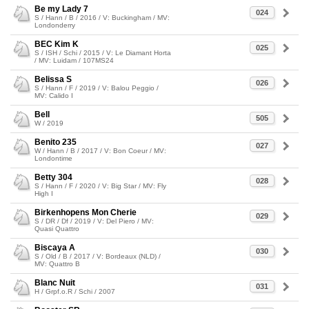
Be my Lady 7
024
S / Hann / B / 2016 / V: Buckingham / MV:
Londonderry
BEC Kim K
025
S / ISH / Schi / 2015 / V: Le Diamant Horta
/ MV: Luidam / 107MS24
Belissa S
026
S / Hann / F / 2019 / V: Balou Peggio /
MV: Calido I
Bell
505
W / 2019
Benito 235
027
W / Hann / B / 2017 / V: Bon Coeur / MV:
Londontime
Betty 304
028
S / Hann / F / 2020 / V: Big Star / MV: Fly
High I
Birkenhopens Mon Cherie
029
S / DR / Df / 2019 / V: Del Piero / MV:
Quasi Quattro
Biscaya A
030
S / Old / B / 2017 / V: Bordeaux (NLD) /
MV: Quattro B
Blanc Nuit
031
H / Grpf.o.R / Schi / 2007