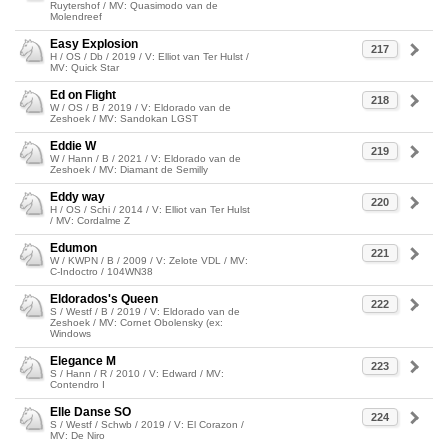
Ruytershof / MV: Quasimodo van de
Molendreef
Easy Explosion
217
H / OS / Db / 2019 / V: Elliot van Ter Hulst /
MV: Quick Star
Ed on Flight
218
W / OS / B / 2019 / V: Eldorado van de
Zeshoek / MV: Sandokan LGST
Eddie W
219
W / Hann / B / 2021 / V: Eldorado van de
Zeshoek / MV: Diamant de Semilly
Eddy way
220
H / OS / Schi / 2014 / V: Elliot van Ter Hulst
/ MV: Cordalme Z
Edumon
221
W / KWPN / B / 2009 / V: Zelote VDL / MV:
C-Indoctro / 104WN38
Eldorados's Queen
222
S / Westf / B / 2019 / V: Eldorado van de
Zeshoek / MV: Cornet Obolensky (ex:
Windows
Elegance M
223
S / Hann / R / 2010 / V: Edward / MV:
Contendro I
Elle Danse SO
224
S / Westf / Schwb / 2019 / V: El Corazon /
MV: De Niro