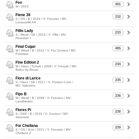
Feo
491
W / 2010
Fiene 38
232
S / OS / B / 2019 / V: Forcetto / MV:
Lavauzelle AA
Fillis Lady
233
S / Westf / Db / 2014 / V: Fillis / MV:
Florestan I
Final Cugar
485
W / Westf / B / 2012 / V: For Contest / MV:
Potsdam
Fine Edition 2
234
W / Hann / Schwb / 2008 / V: Forsyth / MV:
Balou du Rouet
Fiore di Larice
235
S / Hann / Db / 2017 / V: Fürsten-Look /
MV: Valentino
Fips B
236
W / Westf / B / 2008 / V: Feinsinn / MV:
Landfrieden
Flores Pi
238
S / DSP / B / 2019 / V: Conteur / MV:
Simonetti
For Chellana
239
S / OS / Schi / 2021 / V: Forcetto / MV:
Chellano Z