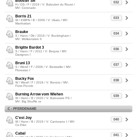
Booster SR
032
H / OS / F / 2019 / V: Baloubet du Rouet /
MV: Coronado
Borris 21
033
W / KWPN / B / 2006 / V: Ukato / MV:
Manhattan
Brauke
034
S / Hann / Db / 2016 / V: Buckingham /
MV: Wolkenstein II
Brigitte Bardot 3
036
S / Hann / F / 2011 / V: Bequia / MV:
Davignon I
Bruni 13
037
S / Westf / F / 2008 / V: Bestseller / MV:
Florestan I
Bucky Fox
038
W / Westf / F / 2018 / V: Benicio / MV:
Fürst Piccolo
Burning Arrow vom Wiehen
039
W / Hann / B / 2020 / V: Baloutaire PS /
MV: Big Shuffle xx
C - PFERDENAME
C'est Joy
040
W / Hann / B / 2019 / V: Canturano I / MV:
Co-Pilot
Cabal
041