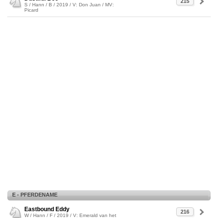
215
S / Hann / B / 2019 / V: Don Juan / MV:
Picard
E - PFERDENAME
Eastbound Eddy
216
W / Hann / F / 2019 / V: Emerald van het