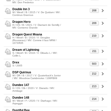
MV: Don Frederico
Double Inn 3
208
W / Westf / B / 2015 / V: De Quidam / MV:
Continus Grannus
Dragon Hero
209
H / OS / B / 2021 / V: Diamant de Semilly /
MV: Conterno Grande
Dragon Quest Moana
210
H / Westf / B / 2016 / V: Douglas
(Rousseau) / MV: Comme il faut NRW /
107XR35
Dream of Lightning
211
S / Westf / B / 2018 / V: Dibadu L / MV:
Collin L
Drex
503
S / 2005
DSP Quirinus
212
W / DR / B / 2017 / V: Quaterback's Junior
/ MV: Woodrow Carisbrooke / 108PB69
Dundee 147
213
H / OS / Db / 2020 / V: Diarado / MV:
Armitage
Dundee 148
214
W / Westf / F / 2020 / V: Diathago / MV:
Arpeggio
Dustiful Bee