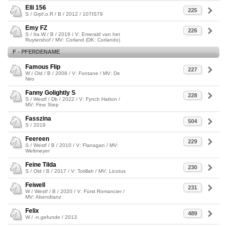
Elli 156
225
S / Grpf.o.R / B / 2012 / 107IS79
Emy FZ
226
S / Ita.W / B / 2019 / V: Emerald van het
Ruytershof / MV: Corland (DK: Corlando)
F - PFERDENAME
Famous Flip
227
W / Old / B / 2008 / V: Fontane / MV: De
Niro
Fanny Golightly S
228
S / Westf / Db / 2022 / V: Fynch Hatton /
MV: Fine Step
Fasszina
504
S / 2019
Feereen
229
S / Westf / B / 2010 / V: Flanagan / MV:
Weltmeyer
Feine Tilda
230
S / Old / B / 2017 / V: Totillah / MV: Licotus
Feiwell
231
W / Westf / B / 2020 / V: Fürst Romancier /
MV: Abendtanz
Felix
489
W / -n.gefunde / 2013