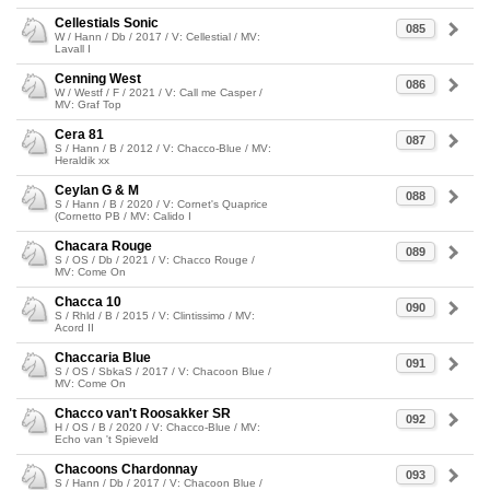
Cellestials Sonic
085
W / Hann / Db / 2017 / V: Cellestial / MV:
Lavall I
Cenning West
086
W / Westf / F / 2021 / V: Call me Casper /
MV: Graf Top
Cera 81
087
S / Hann / B / 2012 / V: Chacco-Blue / MV:
Heraldik xx
Ceylan G & M
088
S / Hann / B / 2020 / V: Cornet's Quaprice
(Cornetto PB / MV: Calido I
Chacara Rouge
089
S / OS / Db / 2021 / V: Chacco Rouge /
MV: Come On
Chacca 10
090
S / Rhld / B / 2015 / V: Clintissimo / MV:
Acord II
Chaccaria Blue
091
S / OS / SbkaS / 2017 / V: Chacoon Blue /
MV: Come On
Chacco van't Roosakker SR
092
H / OS / B / 2020 / V: Chacco-Blue / MV:
Echo van 't Spieveld
Chacoons Chardonnay
093
S / Hann / Db / 2017 / V: Chacoon Blue /