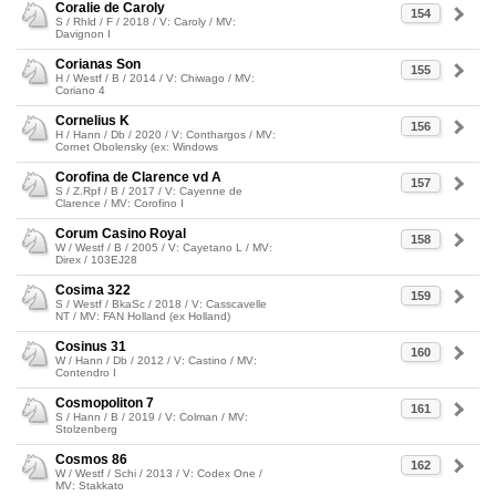
Coralie de Caroly
154
S / Rhld / F / 2018 / V: Caroly / MV:
Davignon I
Corianas Son
155
H / Westf / B / 2014 / V: Chiwago / MV:
Coriano 4
Cornelius K
156
H / Hann / Db / 2020 / V: Conthargos / MV:
Cornet Obolensky (ex: Windows
Corofina de Clarence vd A
157
S / Z.Rpf / B / 2017 / V: Cayenne de
Clarence / MV: Corofino I
Corum Casino Royal
158
W / Westf / B / 2005 / V: Cayetano L / MV:
Direx / 103EJ28
Cosima 322
159
S / Westf / BkaSc / 2018 / V: Casscavelle
NT / MV: FAN Holland (ex Holland)
Cosinus 31
160
W / Hann / Db / 2012 / V: Castino / MV:
Contendro I
Cosmopoliton 7
161
S / Hann / B / 2019 / V: Colman / MV:
Stolzenberg
Cosmos 86
162
W / Westf / Schi / 2013 / V: Codex One /
MV: Stakkato