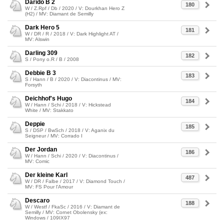
Darido B 2
180
W / Z.Rpf / Db / 2020 / V: Dourkhan Hero Z
(H2) / MV: Diamant de Semilly
Dark Hero 5
181
W / DR / R / 2018 / V: Dark Highlight AT /
MV: Alswin
Darling 309
182
S / Pony o.R / B / 2008
Debbie B 3
183
S / Hann / B / 2020 / V: Diacontinus / MV:
Forsyth
Deichhof's Hugo
184
W / Hann / Schi / 2018 / V: Hickstead
White / MV: Stakkato
Deppie
185
S / DSP / BwSch / 2018 / V: Aganix du
Seigneur / MV: Corrado I
Der Jordan
186
W / Hann / Schi / 2020 / V: Diacontinus /
MV: Comic
Der kleine Karl
487
W / DR / Falbe / 2017 / V: Diamond Touch /
MV: FS Pour l'Amour
Descaro
188
W / Westf / FkaSc / 2016 / V: Diamant de
Semilly / MV: Cornet Obolensky (ex:
Windows / 109IX97