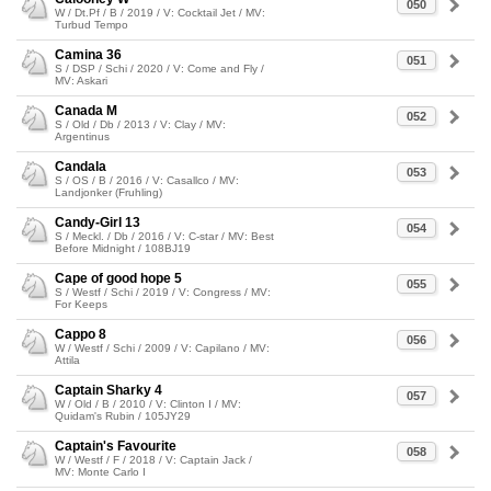
050
W / Dt.Pf / B / 2019 / V: Cocktail Jet / MV:
Turbud Tempo
Camina 36
051
S / DSP / Schi / 2020 / V: Come and Fly /
MV: Askari
Canada M
052
S / Old / Db / 2013 / V: Clay / MV:
Argentinus
Candala
053
S / OS / B / 2016 / V: Casallco / MV:
Landjonker (Fruhling)
Candy-Girl 13
054
S / Meckl. / Db / 2016 / V: C-star / MV: Best
Before Midnight / 108BJ19
Cape of good hope 5
055
S / Westf / Schi / 2019 / V: Congress / MV:
For Keeps
Cappo 8
056
W / Westf / Schi / 2009 / V: Capilano / MV:
Attila
Captain Sharky 4
057
W / Old / B / 2010 / V: Clinton I / MV:
Quidam's Rubin / 105JY29
Captain's Favourite
058
W / Westf / F / 2018 / V: Captain Jack /
MV: Monte Carlo I