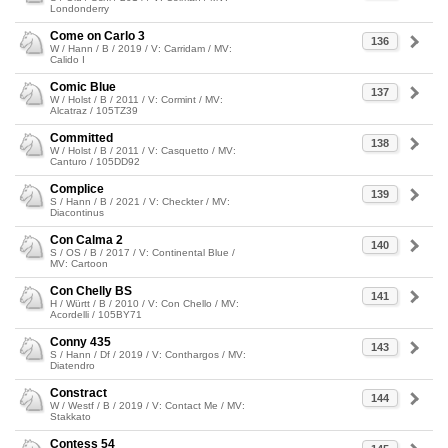
Londonderry
Come on Carlo 3
136
W / Hann / B / 2019 / V: Carridam / MV:
Calido I
Comic Blue
137
W / Holst / B / 2011 / V: Cormint / MV:
Alcatraz / 105TZ39
Committed
138
W / Holst / B / 2011 / V: Casquetto / MV:
Canturo / 105DD92
Complice
139
S / Hann / B / 2021 / V: Checkter / MV:
Diacontinus
Con Calma 2
140
S / OS / B / 2017 / V: Continental Blue /
MV: Cartoon
Con Chelly BS
141
H / Württ / B / 2010 / V: Con Chello / MV:
Acordelli / 105BY71
Conny 435
143
S / Hann / Df / 2019 / V: Conthargos / MV:
Diatendro
Constract
144
W / Westf / B / 2019 / V: Contact Me / MV:
Stakkato
Contess 54