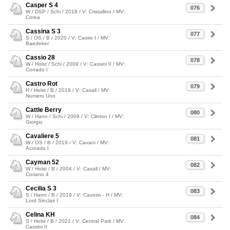
Casper S 4
076
W / DSP / Schi / 2018 / V: Cristallino / MV:
Corea
Cassina S 3
077
S / OS / B / 2020 / V: Casiro I / MV:
Baedeker
Cassio 28
078
W / Holst / Schi / 2009 / V: Cassini II / MV:
Corrado I
Castro Rot
079
H / Holst / B / 2019 / V: Casall / MV:
Numero Uno
Cattle Berry
080
W / Hann / Schi / 2009 / V: Clinton I / MV:
Giorgio
Cavaliere 5
081
W / OS / B / 2019 / V: Cavani / MV:
Acorado I
Cayman 52
082
W / Holst / B / 2004 / V: Casall / MV:
Coriano 4
Cecilia S 3
083
S / Hann / B / 2019 / V: Cavoiro - H / MV:
Lord Sinclair I
Celina KH
084
S / Holst / B / 2021 / V: Central Park / MV:
Cassini II