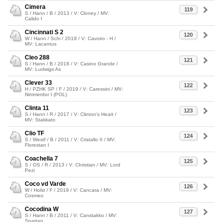
Cimera
119
S / Hann / B / 2013 / V: Cloney / MV:
Calido I
Cincinnati S 2
120
W / Hann / Schi / 2019 / V: Cavoiro - H /
MV: Lacantus
Cleo 288
121
S / Hann / B / 2018 / V: Casino Grande /
MV: Ludwigs As
Clever 33
122
H / PZHK SP / F / 2019 / V: Caressini / MV:
Nimmerdor I (POL)
Clinta 11
123
S / Hann / R / 2017 / V: Clinton's Heart /
MV: Stakkato
Clio TF
124
S / Westf / B / 2011 / V: Cristallo II / MV:
Florestan I
Coachella 7
125
S / OS / R / 2013 / V: Christian / MV: Lord
Pezi
Coco vd Varde
126
W / Holst / F / 2019 / V: Cancara / MV:
Cosmeo
Cocodina W
127
S / Hann / B / 2011 / V: Canstakko / MV:
Spartan