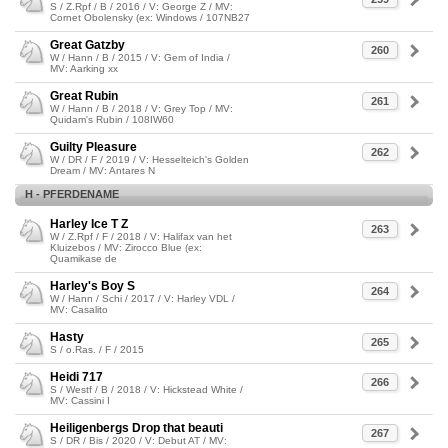
S / Z.Rpf / B / 2016 / V: George Z / MV:
Cornet Obolensky (ex: Windows / 107NB27
Great Gatzby
260
W / Hann / B / 2015 / V: Gem of India /
MV: Aarking xx
Great Rubin
261
W / Hann / B / 2018 / V: Grey Top / MV:
Quidam's Rubin / 108IW60
Guilty Pleasure
262
W / DR / F / 2019 / V: Hesselteich's Golden
Dream / MV: Antares N
H - PFERDENAME
Harley Ice T Z
263
W / Z.Rpf / F / 2018 / V: Halifax van het
Kluizebos / MV: Zirocco Blue (ex:
Quamikase de
Harley's Boy S
264
W / Hann / Schi / 2017 / V: Harley VDL /
MV: Casalito
Hasty
265
S / o.Ras. / F / 2015
Heidi 717
266
S / Westf / B / 2018 / V: Hickstead White /
MV: Cassini I
Heiligenbergs Drop that beauti
267
S / DR / Bis / 2020 / V: Debut AT / MV: