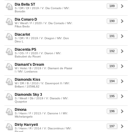
Dia Bella ST
189
S / DR / Df / 2019 / V: Dia Corrado / MV:
Borodin
Dia Conaro D
190
W / Westf / F / 2020 / V: Dia Corrado / MV:
Filius Bedo
Diacarlot
191
S / DR / R / 2019 / V: Dragon / MV: Don
Dino L
Diacentia PS
192
S / OS / F / 2020 / V: Diaron / MV:
Baloubet du Rouet
Diamant's Dream
193
W / Holst / B / 2019 / V: Diamant de Plaisir
I / MV: Lordanos
Diamonds Kiss
194
W / DR / B / 2010 / V: Davenport II / MV:
Brillant / 105ML82
Diamonds Sky 3
195
S / Westf / Db / 2019 / V: Diarado / MV:
Quaprice
Dinona
196
S / Hann / F / 2013 / V: Danone I / MV:
Michelangelo
Dirty Harryett
197
S / Hann / R / 2014 / V: Diacontinus / MV:
Picard