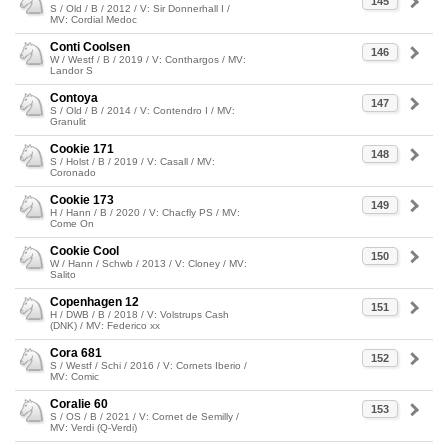
145
S / Old / B / 2012 / V: Sir Donnerhall I /
MV: Cordial Medoc
Conti Coolsen
146
W / Westf / B / 2019 / V: Conthargos / MV:
Landor S
Contoya
147
S / Old / B / 2014 / V: Contendro I / MV:
Granulit
Cookie 171
148
S / Holst / B / 2019 / V: Casall / MV:
Coronado
Cookie 173
149
H / Hann / B / 2020 / V: Chacfly PS / MV:
Come On
Cookie Cool
150
W / Hann / Schwb / 2013 / V: Cloney / MV:
Salito
Copenhagen 12
151
H / DWB / B / 2018 / V: Volstrups Cash
(DNK) / MV: Federico xx
Cora 681
152
S / Westf / Schi / 2016 / V: Cornets Iberio /
MV: Comic
Coralie 60
153
S / OS / B / 2021 / V: Cornet de Semilly /
MV: Verdi (Q-Verdi)