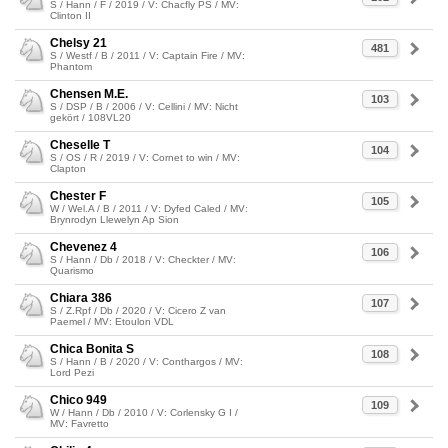
S / Hann / F / 2019 / V: Chacfly PS / MV:
Clinton II
Chelsy 21
481
S / Westf / B / 2011 / V: Captain Fire / MV:
Phantom
Chensen M.E.
103
S / DSP / B / 2006 / V: Cellini / MV: Nicht
gekört / 108VL20
Cheselle T
104
S / OS / R / 2019 / V: Cornet to win / MV:
Clapton
Chester F
105
W / Wel.A / B / 2011 / V: Dyfed Caled / MV:
Brynrodyn Llewelyn Ap Sion
Chevenez 4
106
S / Hann / Db / 2018 / V: Checkter / MV:
Quarismo
Chiara 386
107
S / Z.Rpf / Db / 2020 / V: Cicero Z van
Paemel / MV: Etoulon VDL
Chica Bonita S
108
S / Hann / B / 2020 / V: Conthargos / MV:
Lord Pezi
Chico 949
109
W / Hann / Db / 2010 / V: Corlensky G I /
MV: Favretto