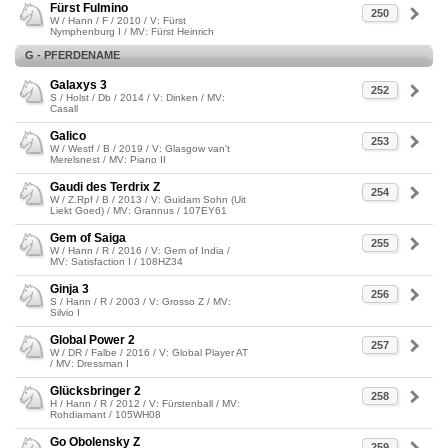
Fürst Fulmino
250
W / Hann / F / 2010 / V: Fürst
Nymphenburg I / MV: Fürst Heinrich
G - PFERDENAME
Galaxys 3
252
S / Holst / Db / 2014 / V: Dinken / MV:
Casall
Galico
253
W / Westf / B / 2019 / V: Glasgow van't
Merelsnest / MV: Piano II
Gaudi des Terdrix Z
254
W / Z.Rpf / B / 2013 / V: Guidam Sohn (Uit
Liekt Goed) / MV: Grannus / 107EY61
Gem of Saiga
255
W / Hann / R / 2016 / V: Gem of India /
MV: Satisfaction I / 108HZ34
Ginja 3
256
S / Hann / R / 2003 / V: Grosso Z / MV:
Silvio I
Global Power 2
257
W / DR / Falbe / 2016 / V: Global Player AT
/ MV: Dressman I
Glücksbringer 2
258
H / Hann / R / 2012 / V: Fürstenball / MV:
Rohdiamant / 105WH08
Go Obolensky Z
259