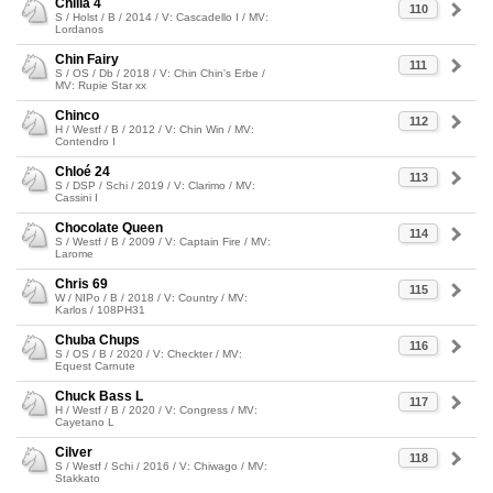
Chilia 4
110
S / Holst / B / 2014 / V: Cascadello I / MV:
Lordanos
Chin Fairy
111
S / OS / Db / 2018 / V: Chin Chin's Erbe /
MV: Rupie Star xx
Chinco
112
H / Westf / B / 2012 / V: Chin Win / MV:
Contendro I
Chloé 24
113
S / DSP / Schi / 2019 / V: Clarimo / MV:
Cassini I
Chocolate Queen
114
S / Westf / B / 2009 / V: Captain Fire / MV:
Larome
Chris 69
115
W / NIPo / B / 2018 / V: Country / MV:
Karlos / 108PH31
Chuba Chups
116
S / OS / B / 2020 / V: Checkter / MV:
Equest Carnute
Chuck Bass L
117
H / Westf / B / 2020 / V: Congress / MV:
Cayetano L
Cilver
118
S / Westf / Schi / 2016 / V: Chiwago / MV:
Stakkato