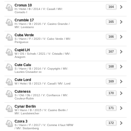
Cronus 10
164
H / Holst / B / 2014 / V: Casall / MV:
Corrado I
Crumble 17
165
H / Hann / B / 2016 / V: Casino Grande /
MV: Levistano
Cuba Verde
166
S / Hann / F / 2020 / V: Cabo Verde / MV:
Perigueux
Cupid LH
167
W / OS / Schwb / 2021 / V: Cristallo / MV:
Aragorn
Cute Calu
168
S / Hann / B / 2014 / V: Copyright / MV:
Lauries Crusador xx
Cute Lord
169
W / Holst / B / 2013 / V: Casall / MV: Lord
Cuteness
170
S / Old / Db / 2012 / V: Confiance / MV:
Couleur-Rubin
Cynar Berlin
171
W / Hann / B / 2015 / V: Casino Berlin /
MV: Landstreicher
Czora 3
172
S / Hann / F / 2017 / V: Comme il faut NRW
/ MV: Stolzenberg