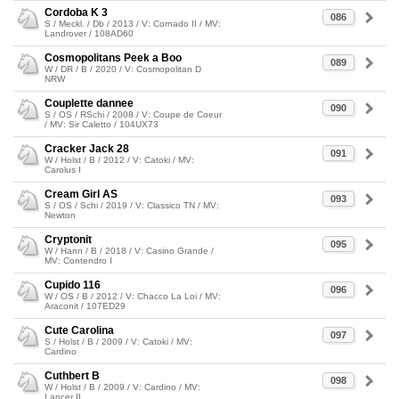
Cordoba K 3
086
S / Meckl. / Db / 2013 / V: Cornado II / MV:
Landrover / 108AD60
Cosmopolitans Peek a Boo
089
W / DR / B / 2020 / V: Cosmopolitan D
NRW
Couplette dannee
090
S / OS / RSchi / 2008 / V: Coupe de Coeur
/ MV: Sir Caletto / 104UX73
Cracker Jack 28
091
W / Holst / B / 2012 / V: Catoki / MV:
Carolus I
Cream Girl AS
093
S / OS / Schi / 2019 / V: Classico TN / MV:
Newton
Cryptonit
095
W / Hann / B / 2018 / V: Casino Grande /
MV: Contendro I
Cupido 116
096
W / OS / B / 2012 / V: Chacco La Loi / MV:
Araconit / 107ED29
Cute Carolina
097
S / Holst / B / 2009 / V: Catoki / MV:
Cardino
Cuthbert B
098
W / Holst / B / 2009 / V: Cardino / MV:
Lancer II