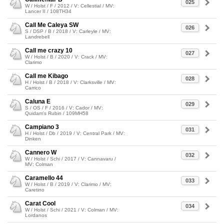
025
W / Holst / F / 2012 / V: Cellestial / MV:
Lancer II / 108TH34
Call Me Caleya SW
026
S / DSP / B / 2018 / V: Carleyle / MV:
Landrebell
Call me crazy 10
027
W / Holst / B / 2020 / V: Crack / MV:
Clarimo
Call me Kibago
028
H / Holst / B / 2018 / V: Clarksville / MV:
Carrico
Caluna E
029
S / OS / F / 2016 / V: Cador / MV:
Quidam's Rubin / 109MH58
Campiano 3
031
H / Holst / Db / 2019 / V: Central Park / MV:
Dinken
Cannero W
032
W / Holst / Schi / 2017 / V: Cannavaru /
MV: Colman
Caramello 44
033
W / Holst / B / 2019 / V: Clarimo / MV:
Caretino
Carat Cool
034
W / Holst / Schi / 2021 / V: Colman / MV:
Lordanos