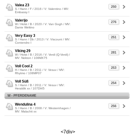
Valea 23
250
S / Hann / F / 2016 / V: Valentino / MV:
Embassy I
Valerijo
276
W / Holst / B / 2020 / V: Van Gogh / MV:
Dante Weltino
Very Easy 3
251
S / Hann / Db / 2013 / V: Viscount / MV:
Contendro I
Viking 29
281
W / Holst / B / 2016 / V: Verdi (Q-Verdi) /
MV: Nekton / 108MX75
Voll Cool 2
253
H / Hann / B / 2011 / V: Vesuv / MV:
Rhytmo / 108MP07
Voll Süß
254
S / Hann / B / 2011 / V: Vesuv / MV:
Heraldik xx / 107DI45
W - PFERDENAME
Wendulina 4
256
S / Hann / B / 2008 / V: Westernhagen /
MV: Malachit xx
<7div>