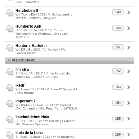
Iroko / 106ZW61
Herzbeben S
149
W / Trak. / Db / 2018 / V: Schwarzgold /
MV: Freudenfest / 108QQ75
Humberto Ask
150
H / BWP / Schi / 2012 / V: Cornet
Obolensky (ex: Windows / MV: Lazio /
105SY31
Hunter's Harlekin
151
W / DR / B / 2009 / V: Hattrick / MV:
Golden Dream
I - PFERDENAME
I'm xtra
152
S / Holst / R / 2017 / V: I'm Special de
Muze / MV: Classe / 108FQ92
Ikeur
153
W / Hann / B / 2020 / V: Icare D'Olympe AA
/ MV: Hotline
Important 7
154
W / KWPN / Schwb / 2013 / V: Corland
(DK: Corlando) / MV: Peter Pan / 107KS10
Inselmädchen Nala
155
S / DR / Bis / 2019 / V: Soel'rings Cuvee /
MV: Silverlea Spiderman
Isola de la Luna
156
S / Trak. / Schwb / 2012 / V: All Inclusive /