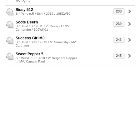
MV: Zyros
Sissy 512
238
S / Pony o.R / Schi / 2015 / 108ZW39
Sööte Deern
239
S / Holst / B / 2011 / V: Cassini I / MV:
Contender / 106WK01
Success Girl MJ
241
S / Holst / Schi / 2015 / V: Somersby / MV:
Carthago
Sweet Pepper 5
245
S / Meckl. / B / 2010 / V: Sergeant Pepper
I / MV: Captain Paul I