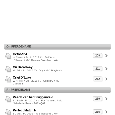
O - PFERDENAME
October 4
209
W / Holst / Schi / 2018 / V: Del 'Arko
d'Henvet / MV: Hermes D'Authieux AA
On Broadway
211
H / DR / B / 2015 / V: Orly / MV: Playback
Origi D`Luxe
212
W / Holst / Db / 2018 / V: Origi d'O / MV:
Cassini II
P - PFERDENAME
Peach van het Bruggenveld
259
S / BWP / B / 2015 / V: For Pleasure / MV:
Nabab de Reve / 106XQ07
Perfect Match N
215
S / OS / F / 2016 / V: Baloucetto / MV: