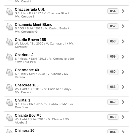
MV: Cassini II
Chaccorrada U.R.
054
S / Holst / B / 2017 / V: Chacoon Blue /
MV: Corrado I
Chamonix Mont-Blanc
057
S / OS / Schi / 2019 / V: Casino Berlin /
MV: Corlensky G I
Charlie Brown 155
058
W / Meckl. / B / 2020 / V: Canturano I / MV:
Silverstar
Charlotte J
059
S / Meckl. / Schi / 2018 / V: Comme le père
/ MV: Lord Pezi
Charmante 40
060
S / Holst / Schi / 2010 / V: Clarimo / MV:
Carano
Cherokee 103
061
W / Holst / B / 2018 / V: Cash and Carry /
MV: Cassini I
Chi Mai 3
062
S / Holst / Db / 2015 / V: Calido I / MV: For
Ever Jump
Chianto Boy MJ
063
W / Holst / Schi / 2013 / V: Clarimo / MV:
Aloube Z
Chimera 10
064