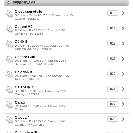
C - PFERDENAME
C'est mon etoile
015
S / Holst / Schi / 2017 / V: Charleston / MV:
Cassito / 108IQ81
Caconi MJ
016
S / Holst / B / 2012 / V: Cachas / MV:
Consens / 107KM58
Cádiz 5
017
W / OS / B / 2019 / V: Carrera VDL / MV:
Tangelo van de Zuuthoeve
Caesar Cult
018
W / Holst / B / 2021 / V: Casanova de
Beaufour DXB / MV: Cassito
Caladon B
020
W / Holst / Schi / 2002 / V: Cardino / MV:
Alcatraz / 104JZ48
Calahary 2
021
S / OS / B / 2012 / V: Calmando / MV:
Quality / 105ZL21
Calati
022
W / Holst / B / 2019 / V: Clarimo / MV:
Calato
Caleya 4
023
S / Holst / B / 2013 / V: Clarimo / MV:
Calando IV / 107LI86
Calimehtar B