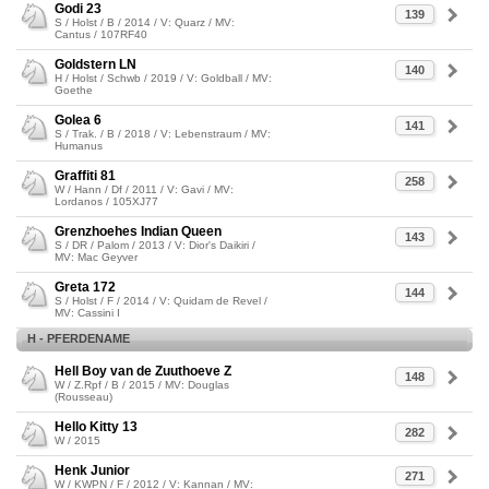
Godi 23
139
S / Holst / B / 2014 / V: Quarz / MV:
Cantus / 107RF40
Goldstern LN
140
H / Holst / Schwb / 2019 / V: Goldball / MV:
Goethe
Golea 6
141
S / Trak. / B / 2018 / V: Lebenstraum / MV:
Humanus
Graffiti 81
258
W / Hann / Df / 2011 / V: Gavi / MV:
Lordanos / 105XJ77
Grenzhoehes Indian Queen
143
S / DR / Palom / 2013 / V: Dior's Daikiri /
MV: Mac Geyver
Greta 172
144
S / Holst / F / 2014 / V: Quidam de Revel /
MV: Cassini I
H - PFERDENAME
Hell Boy van de Zuuthoeve Z
148
W / Z.Rpf / B / 2015 / MV: Douglas
(Rousseau)
Hello Kitty 13
282
W / 2015
Henk Junior
271
W / KWPN / F / 2012 / V: Kannan / MV: