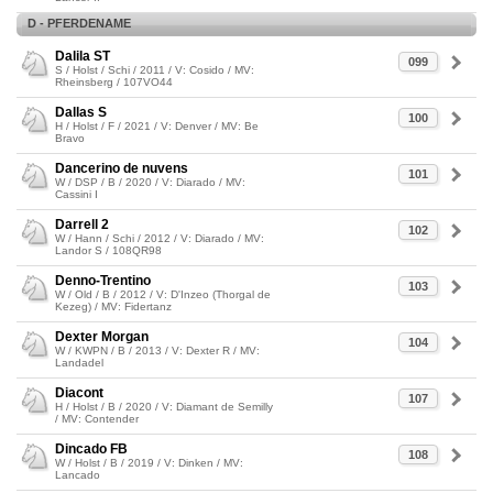
D - PFERDENAME
Dalila ST
099
S / Holst / Schi / 2011 / V: Cosido / MV:
Rheinsberg / 107VO44
Dallas S
100
H / Holst / F / 2021 / V: Denver / MV: Be
Bravo
Dancerino de nuvens
101
W / DSP / B / 2020 / V: Diarado / MV:
Cassini I
Darrell 2
102
W / Hann / Schi / 2012 / V: Diarado / MV:
Landor S / 108QR98
Denno-Trentino
103
W / Old / B / 2012 / V: D'Inzeo (Thorgal de
Kezeg) / MV: Fidertanz
Dexter Morgan
104
W / KWPN / B / 2013 / V: Dexter R / MV:
Landadel
Diacont
107
H / Holst / B / 2020 / V: Diamant de Semilly
/ MV: Contender
Dincado FB
108
W / Holst / B / 2019 / V: Dinken / MV:
Lancado