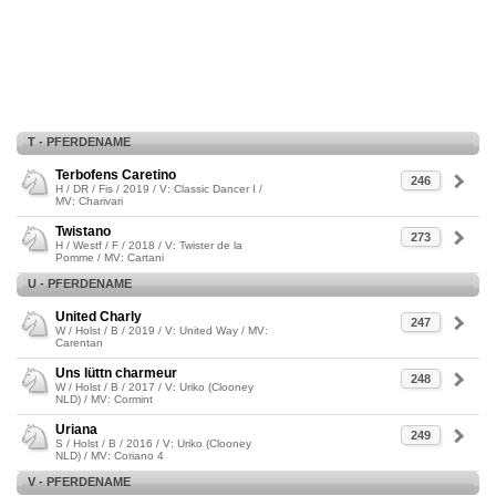
T - PFERDENAME
Terbofens Caretino
246
H / DR / Fis / 2019 / V: Classic Dancer I /
MV: Charivari
Twistano
273
H / Westf / F / 2018 / V: Twister de la
Pomme / MV: Cartani
U - PFERDENAME
United Charly
247
W / Holst / B / 2019 / V: United Way / MV:
Carentan
Uns lüttn charmeur
248
W / Holst / B / 2017 / V: Uriko (Clooney
NLD) / MV: Cormint
Uriana
249
S / Holst / B / 2016 / V: Uriko (Clooney
NLD) / MV: Coriano 4
V - PFERDENAME