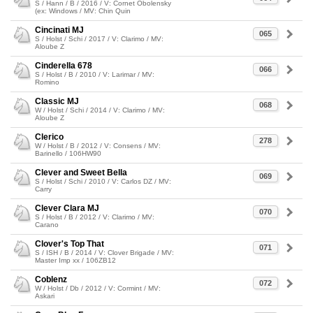
S / Hann / B / 2016 / V: Cornet Obolensky
(ex: Windows / MV: Chin Quin
Cincinati MJ
065
S / Holst / Schi / 2017 / V: Clarimo / MV:
Aloube Z
Cinderella 678
066
S / Holst / B / 2010 / V: Larimar / MV:
Romino
Classic MJ
068
W / Holst / Schi / 2014 / V: Clarimo / MV:
Aloube Z
Clerico
278
W / Holst / B / 2012 / V: Consens / MV:
Barinello / 106HW90
Clever and Sweet Bella
069
S / Holst / Schi / 2010 / V: Carlos DZ / MV:
Carry
Clever Clara MJ
070
S / Holst / B / 2012 / V: Clarimo / MV:
Carano
Clover's Top That
071
S / ISH / B / 2014 / V: Clover Brigade / MV:
Master Imp xx / 106ZB12
Coblenz
072
W / Holst / Db / 2012 / V: Cormint / MV:
Askari