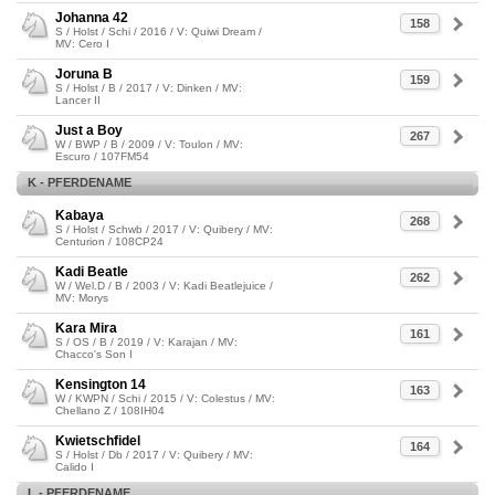
Johanna 42
158
S / Holst / Schi / 2016 / V: Quiwi Dream /
MV: Cero I
Joruna B
159
S / Holst / B / 2017 / V: Dinken / MV:
Lancer II
Just a Boy
267
W / BWP / B / 2009 / V: Toulon / MV:
Escuro / 107FM54
K - PFERDENAME
Kabaya
268
S / Holst / Schwb / 2017 / V: Quibery / MV:
Centurion / 108CP24
Kadi Beatle
262
W / Wel.D / B / 2003 / V: Kadi Beatlejuice /
MV: Morys
Kara Mira
161
S / OS / B / 2019 / V: Karajan / MV:
Chacco's Son I
Kensington 14
163
W / KWPN / Schi / 2015 / V: Colestus / MV:
Chellano Z / 108IH04
Kwietschfidel
164
S / Holst / Db / 2017 / V: Quibery / MV:
Calido I
L - PFERDENAME