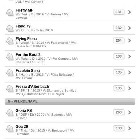
VDL / MV: Clinton I
Firefly MF
131
W / Trak. / B / 2019 / V: Tarison / MV:
Lowelas
Floyd 79
132
W / Grpf.o.R / Schi / 2010
Flying Fiona
264
S / Westf / B / 2014 / V: Farbenspiel / MV:
Bestseller / 108MD87
For the Best 2
133
W / Westf / Df / 2010 / V: For Contest / MV:
Charisma / 108PI60
Fräulein Sissi
135
S / Hann / B / 2016 / V: Fürst Belissaro /
MV: Limonit
Fresia d'Altenbach
136
S / SF / B / 2015 / V: Diamant de Semilly /
MV: Quidam de Revel / 108NQ85
G - PFERDENAME
Gloria FS
260
S / DSP / Db / 2009 / V: Sadenio / MV:
Lesotho
Goa 29
138
S / Trak. / Db / 2015 / V: Berlusconi / MV:
Humanus