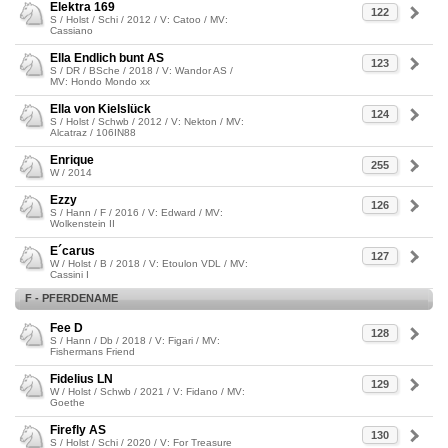
Elektra 169
122
S / Holst / Schi / 2012 / V: Catoo / MV:
Cassiano
Ella Endlich bunt AS
123
S / DR / BSche / 2018 / V: Wandor AS /
MV: Hondo Mondo xx
Ella von Kielslück
124
S / Holst / Schwb / 2012 / V: Nekton / MV:
Alcatraz / 106IN88
Enrique
255
W / 2014
Ezzy
126
S / Hann / F / 2016 / V: Edward / MV:
Wolkenstein II
E´carus
127
W / Holst / B / 2018 / V: Etoulon VDL / MV:
Cassini I
F - PFERDENAME
Fee D
128
S / Hann / Db / 2018 / V: Figari / MV:
Fishermans Friend
Fidelius LN
129
W / Holst / Schwb / 2021 / V: Fidano / MV:
Goethe
Firefly AS
130
S / Holst / Schi / 2020 / V: For Treasure