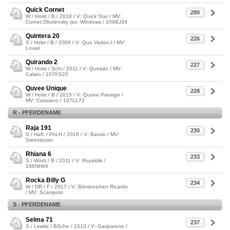
Quick Cornet
280
W / Holst / B / 2018 / V: Quick Star / MV:
Cornet Obolensky (ex: Windows / 109BJ34
Quintera 20
226
S / Holst / B / 2006 / V: Quo Vados I / MV:
Lovari
Quirando 2
227
W / Holst / Schi / 2011 / V: Quirado / MV:
Calato / 107KS20
Quvee Unique
228
W / Holst / B / 2015 / V: Quvee Prestige /
MV: Cassiano / 107LL72
R - PFERDENAME
Raja 191
230
S / Hafl. / FhLH / 2016 / V: Barolo / MV:
Steintänzer
Rhiana 6
233
S / Württ / B / 2011 / V: Royaldik /
106NH69
Rocka Billy G
234
W / DR / F / 2017 / V: Bünteeichen Ricardo
/ MV: Scampolo
S - PFERDENAME
Selma 71
237
S / Lewitz / BSche / 2010 / V: Gasparone /