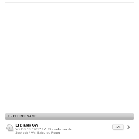
E - PFERDENAME
El Diablo GW
121
W / OS / B / 2017 / V: Eldorado van de
Zeshoek / MV: Balou du Rouet