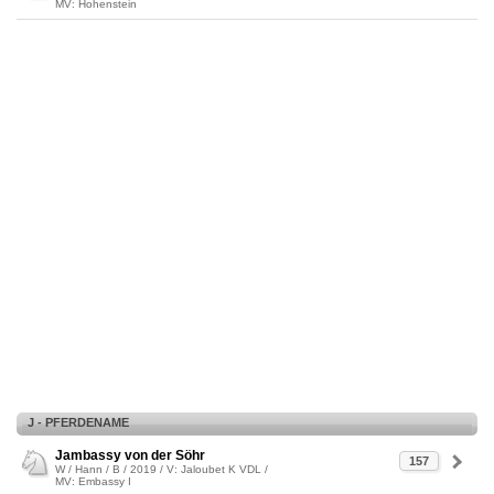
MV: Hohenstein
J - PFERDENAME
Jambassy von der Söhr
157
W / Hann / B / 2019 / V: Jaloubet K VDL /
MV: Embassy I