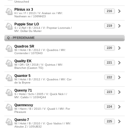
Untouched
Plinius xx 3
216
H / xx / F / 2013 / V: Arakan xx / MV:
Nashwan xx / 106NH23
Puppie Star LO
219
S / Z.Rpf / B / 2014 / V: Popstar Lozonais /
MV: Dollar Du Murier
Q - PFERDENAME
Quadros SR
220
W / Holst / B / 2012 / V: Quadros / MV:
Contender / 107DI43
Quality EK
221
W / DR / Df / 2018 / V: Quintus / MV:
Blanchet (Caston TG)
Quantor 5
222
W / Holst / B / 2012 / V: Quadros / MV: Cor
de la Bryere
Queeny 71
223
S / Holst / Schi / 2005 / V: Quick Nick I /
MV: Calido I / 103HQ44
Quennessy
224
W / Hann / B / 2010 / V: Quaid I / MV: For
Pleasure
Questo 7
225
W / Holst / B / 2010 / V: Quo Vados I / MV:
Aloube Z / 105UB32