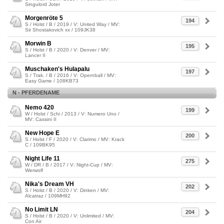
Singulord Joter
Morgenröte 5
194
S / Holst / B / 2019 / V: United Way / MV:
Sir Shostakovich xx / 109JK38
Morwin B
195
S / Holst / B / 2020 / V: Denver / MV:
Lancer II
Muschaken's Hulapalu
197
S / Trak. / B / 2016 / V: Opernball / MV:
Easy Game / 108KB73
N - PFERDENAME
Nemo 420
199
W / Holst / Schi / 2013 / V: Numero Uno /
MV: Cassini II
New Hope E
200
S / Holst / F / 2020 / V: Clarimo / MV: Krack
C / 109BK95
Night Life 11
275
W / DR / B / 2017 / V: Night-Cup / MV:
Werwolf
Nika's Dream VH
202
S / Holst / B / 2020 / V: Dinken / MV:
Alcatraz / 109MH92
No Limit LN
204
S / Holst / B / 2020 / V: Unlimited / MV:
Con Air