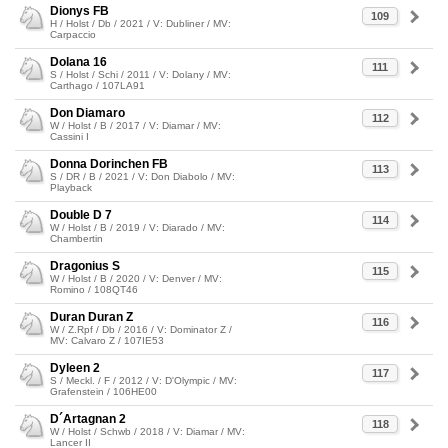
Dionys FB
109
H / Holst / Db / 2021 / V: Dubliner / MV:
Carpaccio
Dolana 16
111
S / Holst / Schi / 2011 / V: Dolany / MV:
Carthago / 107LA91
Don Diamaro
112
W / Holst / B / 2017 / V: Diamar / MV:
Cassini I
Donna Dorinchen FB
113
S / DR / B / 2021 / V: Don Diabolo / MV:
Playback
Double D 7
114
W / Holst / B / 2019 / V: Diarado / MV:
Chambertin
Dragonius S
115
W / Holst / B / 2020 / V: Denver / MV:
Romino / 108QT46
Duran Duran Z
116
W / Z.Rpf / Db / 2016 / V: Dominator Z /
MV: Calvaro Z / 107IE53
Dyleen 2
117
S / Meckl. / F / 2012 / V: D'Olympic / MV:
Grafenstein / 106HE00
D´Artagnan 2
118
W / Holst / Schwb / 2018 / V: Diamar / MV:
Lancer II