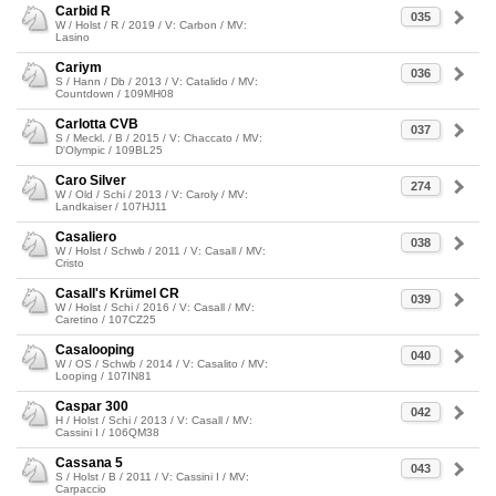
Carbid R
035
W / Holst / R / 2019 / V: Carbon / MV:
Lasino
Cariym
036
S / Hann / Db / 2013 / V: Catalido / MV:
Countdown / 109MH08
Carlotta CVB
037
S / Meckl. / B / 2015 / V: Chaccato / MV:
D'Olympic / 109BL25
Caro Silver
274
W / Old / Schi / 2013 / V: Caroly / MV:
Landkaiser / 107HJ11
Casaliero
038
W / Holst / Schwb / 2011 / V: Casall / MV:
Cristo
Casall's Krümel CR
039
W / Holst / Schi / 2016 / V: Casall / MV:
Caretino / 107CZ25
Casalooping
040
W / OS / Schwb / 2014 / V: Casalito / MV:
Looping / 107IN81
Caspar 300
042
H / Holst / Schi / 2013 / V: Casall / MV:
Cassini I / 106QM38
Cassana 5
043
S / Holst / B / 2011 / V: Cassini I / MV:
Carpaccio