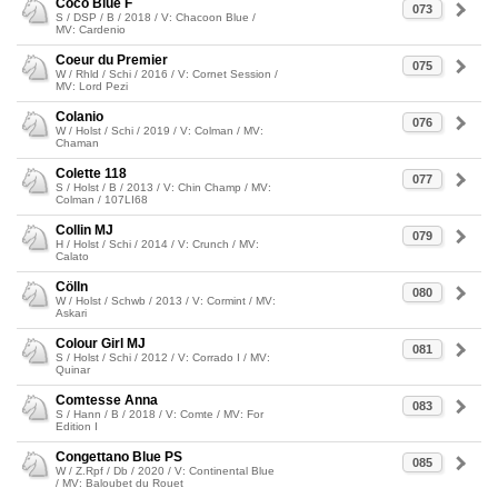
Coco Blue F
073
S / DSP / B / 2018 / V: Chacoon Blue /
MV: Cardenio
Coeur du Premier
075
W / Rhld / Schi / 2016 / V: Cornet Session /
MV: Lord Pezi
Colanio
076
W / Holst / Schi / 2019 / V: Colman / MV:
Chaman
Colette 118
077
S / Holst / B / 2013 / V: Chin Champ / MV:
Colman / 107LI68
Collin MJ
079
H / Holst / Schi / 2014 / V: Crunch / MV:
Calato
Cölln
080
W / Holst / Schwb / 2013 / V: Cormint / MV:
Askari
Colour Girl MJ
081
S / Holst / Schi / 2012 / V: Corrado I / MV:
Quinar
Comtesse Anna
083
S / Hann / B / 2018 / V: Comte / MV: For
Edition I
Congettano Blue PS
085
W / Z.Rpf / Db / 2020 / V: Continental Blue
/ MV: Baloubet du Rouet