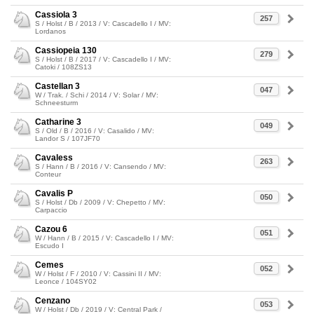
Cassiola 3
257
S / Holst / B / 2013 / V: Cascadello I / MV:
Lordanos
Cassiopeia 130
279
S / Holst / B / 2017 / V: Cascadello I / MV:
Catoki / 108ZS13
Castellan 3
047
W / Trak. / Schi / 2014 / V: Solar / MV:
Schneesturm
Catharine 3
049
S / Old / B / 2016 / V: Casalido / MV:
Landor S / 107JF70
Cavaless
263
S / Hann / B / 2016 / V: Cansendo / MV:
Conteur
Cavalis P
050
S / Holst / Db / 2009 / V: Chepetto / MV:
Carpaccio
Cazou 6
051
W / Hann / B / 2015 / V: Cascadello I / MV:
Escudo I
Cemes
052
W / Holst / F / 2010 / V: Cassini II / MV:
Leonce / 104SY02
Cenzano
053
W / Holst / Db / 2019 / V: Central Park /