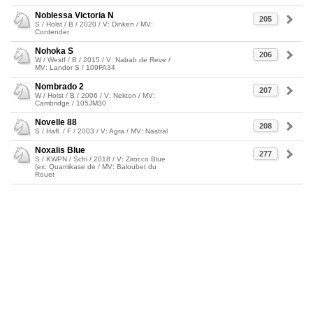
Noblessa Victoria N
205
S / Holst / B / 2020 / V: Dinken / MV:
Contender
Nohoka S
206
W / Westf / B / 2015 / V: Nabab de Reve /
MV: Landor S / 109FA34
Nombrado 2
207
W / Holst / B / 2006 / V: Nekton / MV:
Cambridge / 105JM30
Novelle 88
208
S / Hafl. / F / 2003 / V: Agra / MV: Nastral
Noxalis Blue
277
S / KWPN / Schi / 2018 / V: Zirocco Blue
(ex: Quamikase de / MV: Baloubet du
Rouet