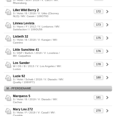
S / Holst / Schi / 2018 / V: Catch / MV:
Rheinsberg
Lillet Wild Berry 2
172
S / Holst / B / 2018 / V: Uriko (Clooney
NLD) / MV: Cassin / 108OT93
Linnea Levista
173
S / Hann / F / 2012 / V: Lordanos / MV:
Satisfaction I / 106GU56
Lisbeth 32
175
S / Holst / B / 2018 / V: Karajan / MV:
Caretino
Little Sunshine 41
176
S / DSP / BwSch / 2018 / V: Loveless /
MV: Carpathos
Los Sander
178
W / OS / B / 2013 / V: Los Angeles / MV:
Luxius
Luzie 92
180
S / Holst / Schwb / 2018 / V: Diarado / MV:
Quality / 108XP71
M - PFERDENAME
Marquess 5
181
S / Holst / B / 2019 / V: Diarado / MV:
Cachas
Mary Lou 272
270
S / Holst / F / 2019 / V: Casall / MV:
Crumble