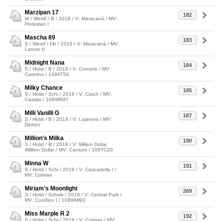
Marzipan 17
182
W / Westf / B / 2019 / V: Maracaná / MV:
Florestan I
Mascha 89
183
S / Westf / Db / 2019 / V: Maracaná / MV:
Lancer II
Midnight Nana
184
S / Holst / B / 2019 / V: Corniolo / MV:
Caretino / 109AT54
Milky Chance
185
S / Holst / Schi / 2019 / V: Catch / MV:
Cassito / 108WN37
Milli Vanilli G
187
S / Holst / B / 2019 / V: Lyjanero / MV:
Dinken
Million's Milka
190
S / Holst / B / 2018 / V: Million Dollar
(Million Dollar / MV: Canturo / 108TC20
Minna W
191
S / Holst / Schi / 2019 / V: Cascadello I /
MV: Colman
Miriam's Moonlight
269
S / Holst / Schwb / 2019 / V: Central Park /
MV: Corofino I / 108WW93
Miss Marple R 2
192
S / Holst / Schi / 2019 / V: Colman / MV: