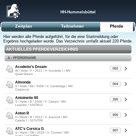
HH-Hummelsbüttel
Zeitplan
Teilnehmer
Pferde
Hier werden alle Pferde aufgeführt, für die eine Startmeldung oder
Ergebnis hochgeladen wurde. Das Verzeichnis umfaßt aktuell 220 Pferde.
AKTUELLES PFERDEVERZEICHNIS
A - PFERDENAME
Acodetto's Dream
002
W / Holst / F / 2021 / V: Acodetto I / MV:
Quiwi Dream
Almonda
004
S / Holst / Db / 2008 / V: Cambridge / MV:
Carpaccio
Antoinette 90
265
S / Holst / B / 2008 / V: Cartani / MV:
Leandro / 105TB12
Anton R
005
H / Württ / B / 2012 / V: Araconit / MV:
Caletto I / 107UT06
ATC's Corsica G
007
S / Hann / Db / 2016 / V: Cormint / MV:
Salito / 107NR56