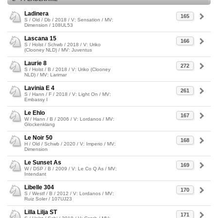
Ladinera
165
S / Old / Db / 2018 / V: Sensation / MV:
Dimension / 108UL53
Lascana 15
166
S / Holst / Schwb / 2018 / V: Uriko
(Clooney NLD) / MV: Juventus
Laurie 8
272
S / Holst / B / 2018 / V: Uriko (Clooney
NLD) / MV: Larimar
Lavinia E 4
261
S / Hann / F / 2018 / V: Light On / MV:
Embassy I
Le Ehlo
167
W / Hann / B / 2006 / V: Lordanos / MV:
Glockenklang
Le Noir 50
168
H / Old / Schwb / 2020 / V: Imperio / MV:
Dimension
Le Sunset As
169
W / DSP / B / 2009 / V: Le Co Q As / MV:
Intendant
Libelle 304
170
S / Westf / B / 2012 / V: Lordanos / MV:
Ruiz Soler / 107UJ23
Lilla Lilja ST
171