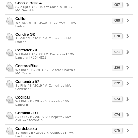
Coco la Belle 4
067
S / Z.Rpf / B / 2019 / V: Cornet's Fire Z /
MV: Seeblick
Collist
069
W / Tsch.W. / B / 2010 / V: Conway-T / MV:
Lortino
Condira SK
070
S / OS / Db / 2021 / V: Condoctro / MV:
Diarado
Contador 28
071
W / Holst / B / 2008 / V: Contendro I / MV:
Landgraf I / 104NZ51
Contaro Blue
236
W / Hann / B / 2016 / V: Chacco Chacco /
MV: Quinar
Contendra 57
072
S / Rhld / B / 2019 / V: Cornetino / MV:
Contender
Coolibali
073
W / Rhld / B / 2009 / V: Castellini / MV:
Lancer II
Coralina - DT
074
S / Dt.Pf / B / 2020 / V: Chepetto / MV:
Calipso / 108XM46
Cordobessa
075
S / Westf / B / 2007 / V: Cordobes I / MV:
Foxiland xx