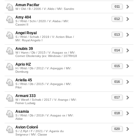
Amun Pacifar
011
W / Old / B / 2006 / V: Alido / MV: Sandro
Amy 404
012
S / Rhld / Schi / 2020 / V: Alaba / MV:
Cassini II
Angel Royal
013
S / Rhld / Schwb / 2019 / V: Action Blue /
MV: Royal Angelo I
Anubis 39
014
W / Hann / Db / 2015 / V: Asagao xx / MV:
Cornet Obolensky (ex: Windows / 107RH18
Aprio HZ
015
H / Rhld / Db / 2012 / V: Arpeggio / MV:
Domburg
Ariella 45
016
S / Rhld / Db / 2015 / V: Arpeggio / MV:
Pilot
Armani 333
017
W / Westf / Schwb / 2017 / V: Arango / MV:
Feiner Ludwig
Asamia
018
S / Rhld / Db / 2019 / V: Asagao xx / MV:
Abke
Avion Coloré
020
S / Z.Rpf / F / 2021 / V: Aganix du
Seigneur / MV: Classe