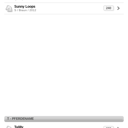
Sunny Loops
240
S / Braun / 2012
T - PFERDENAME
Talilly