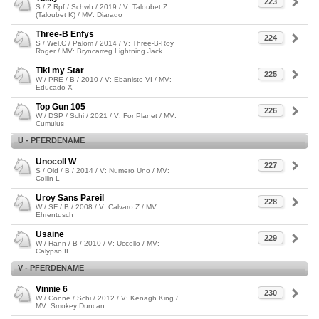
223
S / Z.Rpf / Schwb / 2019 / V: Taloubet Z
(Taloubet K) / MV: Diarado
Three-B Enfys
224
S / Wel.C / Palom / 2014 / V: Three-B-Roy
Roger / MV: Bryncarreg Lightning Jack
Tiki my Star
225
W / PRE / B / 2010 / V: Ebanisto VI / MV:
Educado X
Top Gun 105
226
W / DSP / Schi / 2021 / V: For Planet / MV:
Cumulus
U - PFERDENAME
Unocoll W
227
S / Old / B / 2014 / V: Numero Uno / MV:
Collin L
Uroy Sans Pareil
228
W / SF / B / 2008 / V: Calvaro Z / MV:
Ehrentusch
Usaine
229
W / Hann / B / 2010 / V: Uccello / MV:
Calypso II
V - PFERDENAME
Vinnie 6
230
W / Conne / Schi / 2012 / V: Kenagh King /
MV: Smokey Duncan