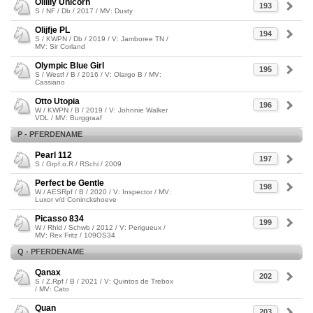
Oililly Unicorn
193
S / NF / Db / 2017 / MV: Dusty
Olijfje PL
194
S / KWPN / Db / 2019 / V: Jamboree TN /
MV: Sir Corland
Olympic Blue Girl
195
S / Westf / B / 2016 / V: Olargo B / MV:
Cassiano
Otto Utopia
196
W / KWPN / B / 2019 / V: Johnnie Walker
VDL / MV: Burggraaf
P - PFERDENAME
Pearl 112
197
S / Grpf.o.R / RSchi / 2009
Perfect be Gentle
198
W / AESRpf / B / 2020 / V: Inspector / MV:
Luxor v/d Coninckshoeve
Picasso 834
199
W / Rhld / Schwb / 2012 / V: Perigueux /
MV: Rex Fritz / 109OS34
Q - PFERDENAME
Qanax
202
S / Z.Rpf / B / 2021 / V: Quintos de Trebox
/ MV: Cato
Quan
203