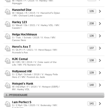
W / Hann / F / 2018 / V: Hanley / MV:
Arpeggio
Hanzehof Dior
135
W / Welpb / R / 2015 / V: Hanzehof's Dylan
/ MV: Orchard Limb-Lopper
Harley 123
238
H / Westf / Db / 2021 / V: Harley VDL / MV:
Cassini I
Helga Hochhinaus
136
S / Trak. / Schwb / 2018 / V: Kros / MV:
Caruso Nero
Hervi's Ass T
137
H / Dt.Pf / F / 2021 / V: Hervi-Naqui / MV:
Acorado's Ass
HJK Cemal
138
W / DR / Df / 2019 / V: Coke saint of the
Life / MV: FS Numero Uno
Hollywood AM
139
S / Z.Rpf / Schwb / 2018 / V: Happy Felix
Hero Z / MV: Foxtrott du Jade
Hotspot's Hank
140
W / AESRpf / F / 2016 / V: Hotspot (GBR) /
MV: Harley VDL
I - PFERDENAME
I am Perfect S
141
S / Z.Rpf / Db / 2020 / V: Ibolensky / MV:
C-Indoctro