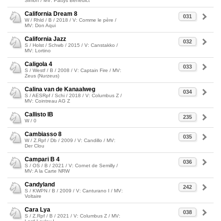
Simon / MV: Pattys Benedict
California Dream 8
031
W / Rhld / B / 2018 / V: Comme le père /
MV: Don Aqui
California Jazz
032
S / Holst / Schwb / 2015 / V: Canstakko /
MV: Lortino
Caligola 4
033
S / Westf / B / 2008 / V: Captain Fire / MV:
Zeus (Nurzeus)
Calina van de Kanaalweg
034
S / AESRpf / Schi / 2018 / V: Columbus Z /
MV: Cointreau AG Z
Callisto IB
235
W / 0
Cambiasso 8
035
W / Z.Rpf / Db / 2009 / V: Candillo / MV:
Der Clou
Campari B 4
036
S / OS / B / 2021 / V: Cornet de Semilly /
MV: A la Carte NRW
Candyland
242
S / KWPN / B / 2009 / V: Canturano I / MV:
Voltaire
Cara Lya
038
S / Z.Rpf / B / 2021 / V: Columbus Z / MV: