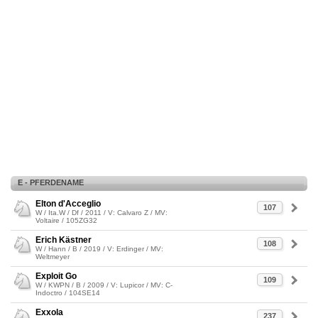
E - PFERDENAME
Elton d'Acceglio
107
W / Ita.W / Df / 2011 / V: Calvaro Z / MV:
Voltaire / 105ZG32
Erich Kästner
108
W / Hann / B / 2019 / V: Erdinger / MV:
Weltmeyer
Exploit Go
109
W / KWPN / B / 2009 / V: Lupicor / MV: C-
Indoctro / 104SE14
Exxola
237