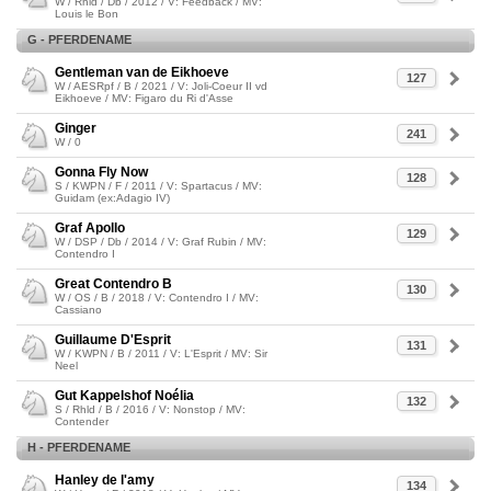
W / Rhld / Db / 2012 / V: Feedback / MV:
Louis le Bon
G - PFERDENAME
Gentleman van de Eikhoeve
127
W / AESRpf / B / 2021 / V: Joli-Coeur II vd
Eikhoeve / MV: Figaro du Ri d'Asse
Ginger
241
W / 0
Gonna Fly Now
128
S / KWPN / F / 2011 / V: Spartacus / MV:
Guidam (ex:Adagio IV)
Graf Apollo
129
W / DSP / Db / 2014 / V: Graf Rubin / MV:
Contendro I
Great Contendro B
130
W / OS / B / 2018 / V: Contendro I / MV:
Cassiano
Guillaume D'Esprit
131
W / KWPN / B / 2011 / V: L'Esprit / MV: Sir
Neel
Gut Kappelshof Noélia
132
S / Rhld / B / 2016 / V: Nonstop / MV:
Contender
H - PFERDENAME
Hanley de l'amy
134