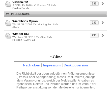
Vivienn CR
231
S / DR / F / 2018 / V: Voodoo CR / MV:
Golden Dandy
W - PFERDENAME
Wiechhof's Myran
232
W / NF / B / 2007 / V: Morning Sun / MV:
Aladin
Wimpel 183
233
W / Hann / B / 2010 / V: Abke / MV:
Rotspon / 108AF92
<7div>
|
|
Nach oben
Impressum
Desktopversion
Die Richtigkeit der oben aufgeführten Prüfungsergebnisse
(Dressur oder Springprüfung) dieses Reitturnieres, obliegt
dem Verantwortungsbereich der Meldestelle. Angaben zu
Ergebnissen, Reitern und Pferden werden uns im Verlauf der
Reitsportveranstaltung von der Meldestelle nur übermittelt.