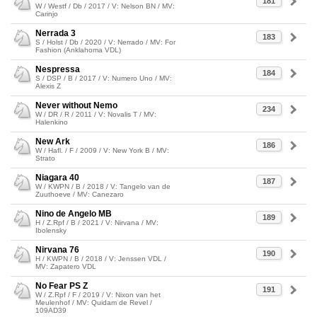
181
W / Westf / Db / 2017 / V: Nelson BN / MV:
Carinjo
Nerrada 3
183
S / Holst / Db / 2020 / V: Nerrado / MV: For
Fashion (Anklahoma VDL)
Nespressa
184
S / DSP / B / 2017 / V: Numero Uno / MV:
Alexis Z
Never without Nemo
234
W / DR / R / 2011 / V: Novalis T / MV:
Halenkino
New Ark
186
W / Hafl. / F / 2009 / V: New York B / MV:
Strato
Niagara 40
187
W / KWPN / B / 2018 / V: Tangelo van de
Zuuthoeve / MV: Canezaro
Nino de Angelo MB
189
H / Z.Rpf / B / 2021 / V: Nirvana / MV:
Ibolensky
Nirvana 76
190
H / KWPN / B / 2018 / V: Jenssen VDL /
MV: Zapatero VDL
No Fear PS Z
191
W / Z.Rpf / F / 2019 / V: Nixon van het
Meulenhof / MV: Quidam de Revel /
109AD39