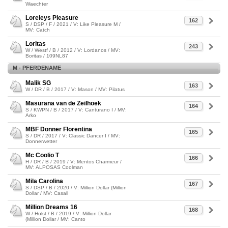
Waechter
Loreleys Pleasure
162
S / DSP / F / 2021 / V: Like Pleasure M /
MV: Catch
Loritas
243
W / Westf / B / 2012 / V: Lordanos / MV:
Boritas / 109NL87
M - PFERDENAME
Malik SG
163
W / DR / B / 2017 / V: Mason / MV: Pilatus
Masurana van de Zeilhoek
164
S / KWPN / B / 2017 / V: Canturano I / MV:
Arko
MBF Donner Florentina
165
S / DR / 2017 / V: Classic Dancer I / MV:
Donnerwetter
Mc Coolio T
166
H / DR / B / 2019 / V: Mentos Charmeur /
MV: ALPOSAS Coolman
Mila Carolina
167
S / DSP / B / 2020 / V: Million Dollar (Million
Dollar / MV: Casall
Million Dreams 16
168
W / Holst / B / 2019 / V: Million Dollar
(Million Dollar / MV: Canto