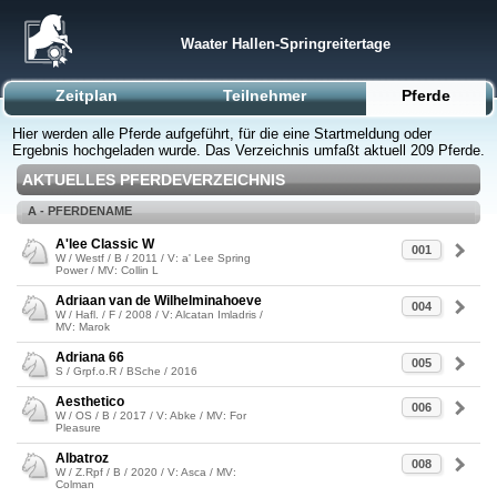
Waater Hallen-Springreitertage
Zeitplan
Teilnehmer
Pferde
Hier werden alle Pferde aufgeführt, für die eine Startmeldung oder
Ergebnis hochgeladen wurde. Das Verzeichnis umfaßt aktuell 209 Pferde.
AKTUELLES PFERDEVERZEICHNIS
A - PFERDENAME
A'lee Classic W
001
W / Westf / B / 2011 / V: a' Lee Spring
Power / MV: Collin L
Adriaan van de Wilhelminahoeve
004
W / Hafl. / F / 2008 / V: Alcatan Imladris /
MV: Marok
Adriana 66
005
S / Grpf.o.R / BSche / 2016
Aesthetico
006
W / OS / B / 2017 / V: Abke / MV: For
Pleasure
Albatroz
008
W / Z.Rpf / B / 2020 / V: Asca / MV:
Colman