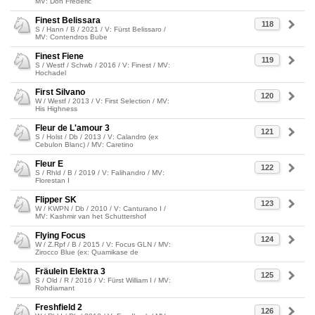
MV: Don Frederic
Finest Belissara
118
S / Hann / B / 2021 / V: Fürst Belissaro /
MV: Contendros Bube
Finest Fiene
119
S / Westf / Schwb / 2016 / V: Finest / MV:
Hochadel
First Silvano
120
W / Westf / 2013 / V: First Selection / MV:
His Highness
Fleur de L'amour 3
121
S / Holst / Db / 2013 / V: Calandro (ex
Cebulon Blanc) / MV: Caretino
Fleur E
122
S / Rhld / B / 2019 / V: Falihandro / MV:
Florestan I
Flipper SK
123
W / KWPN / Db / 2010 / V: Canturano I /
MV: Kashmir van het Schuttershof
Flying Focus
124
W / Z.Rpf / B / 2015 / V: Focus GLN / MV:
Zirocco Blue (ex: Quamikase de
Fräulein Elektra 3
125
S / Old / R / 2016 / V: Fürst William I / MV:
Rohdiamant
Freshfield 2
126