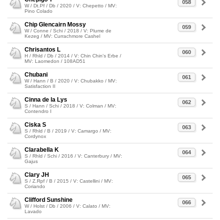
058
W / Dt.Pf / Db / 2020 / V: Chepetto / MV:
Pino Colado
Chip Glencairn Mossy
059
W / Conne / Schi / 2018 / V: Plume de
Kezeg / MV: Currachmore Cashel
Chrisantos L
060
H / Rhld / Db / 2014 / V: Chin Chin's Erbe /
MV: Laomedon / 108AD51
Chubani
061
W / Hann / B / 2020 / V: Chubakko / MV:
Satisfaction II
Cinna de la Lys
062
S / Hann / Schi / 2018 / V: Colman / MV:
Contendro I
Ciska S
063
S / Rhld / B / 2019 / V: Camargo / MV:
Cordynox
Clarabella K
064
S / Rhld / Schi / 2016 / V: Canterbury / MV:
Gajus
Clary JH
065
S / Z.Rpf / B / 2015 / V: Castellini / MV:
Coriando
Clifford Sunshine
066
W / Holst / Db / 2006 / V: Calato / MV:
Lavado