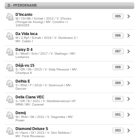
D - PFERDENAME
D'Incanto
085
W / CH.Wb / Schwb / 2012 / V: D'Inzeo
(Thorgal de Kezeg) / MV: Corofino I /
106XG55
Da Vida loca
086
W / Z.Rpf / Schwb / 2019 / V: Dominator Z /
MV: Calido I
Daisy D 4
087
S / Westf / Schi / 2017 / V: Diathago / MV:
Lordanos
Déjà-vu 15
088
S / DR / Db / 2015 / V: Daily Pleasure / MV:
Champus K
Delhia E
089
S / Rhld / F / 2019 / V: Dorincourt / MV:
Dancier
Della Ciana VEC
090
S / DR / B / 2021 / V: Dreidimensional I AT
NRW / MV: Caramel
Demij
091
W / Rhld / Db / 2011 / V: Dagomba / MV:
Power
Diamond Deluxe S
093
H / Hann / Df / 2023 / V: Don Nobless /
MV: Fürst Rousseau