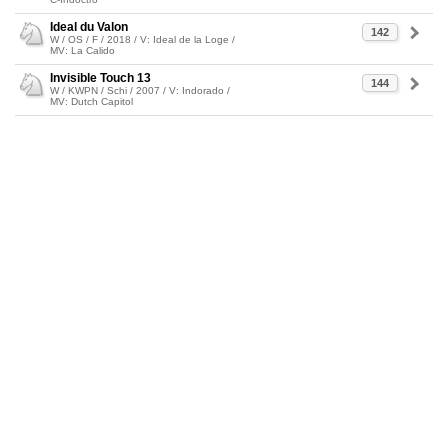
Ideal du Valon
142
W / OS / F / 2018 / V: Ideal de la Loge /
MV: La Calido
Invisible Touch 13
144
W / KWPN / Schi / 2007 / V: Indorado /
MV: Dutch Capitol