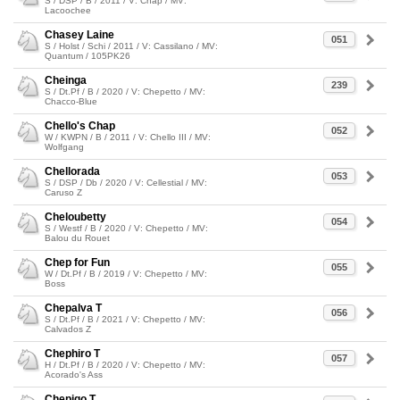
S / DSP / B / 2011 / V: Chap / MV:
Lacoochee
Chasey Laine
051
S / Holst / Schi / 2011 / V: Cassilano / MV:
Quantum / 105PK26
Cheinga
239
S / Dt.Pf / B / 2020 / V: Chepetto / MV:
Chacco-Blue
Chello's Chap
052
W / KWPN / B / 2011 / V: Chello III / MV:
Wolfgang
Chellorada
053
S / DSP / Db / 2020 / V: Cellestial / MV:
Caruso Z
Cheloubetty
054
S / Westf / B / 2020 / V: Chepetto / MV:
Balou du Rouet
Chep for Fun
055
W / Dt.Pf / B / 2019 / V: Chepetto / MV:
Boss
Chepalva T
056
S / Dt.Pf / B / 2021 / V: Chepetto / MV:
Calvados Z
Chephiro T
057
H / Dt.Pf / B / 2020 / V: Chepetto / MV:
Acorado's Ass
Chepigo T