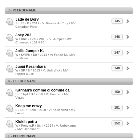
J - PFERDENAME
Jade de Bory
145
S / SF / B / 2019 / V: Pimm's du Coty / MV:
Canadian River
Joey 202
146
W / Rhld / Schi / 2010 / V: Jumper / MV:
Chamisso / 107NI36
Jollie Jumper K.
147
W / KWPN / Db / 2014 / V: Farfan M / MV:
Bustique
Juppi Kerambars
148
W / SF / B / 2015 / V: Unik d'Ick / MV:
Flipper D'Elle
K - PFERDENAME
Kannan's comme ci comme ca
150
S / Z.Rpf / B / 2020 / V: Kannan / MV:
Vigaro
Keep me crazy
151
S / DSP / Schi / 2018 / V: Kaiserwind / MV:
Levisto
Klekih-petra
152
W / Pony o.R / Schi / 2014 / V: Unbekannt
/ MV: Unbekannt
L - PFERDENAME