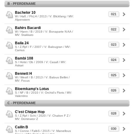
B - PFERDENAME
Bachelor 10
021
W / Hafl. / FhLH / 2013 / V: Blickfang / MV:
Alpenstern
Bahirs Bacardi
022
W / Hann / B / 2019 / V: Bonaparte N AA /
MV: Stakkato
Baila 24
023
S / Z.Rpf / F / 2007 / V: Balougran / MV:
Camus
Bambi 108
024
S / Holst / Db / 2009 / V: Casall / MV:
Askari
Bennett H
025
W / Westf / B / 2013 / V: Balous Bellini /
MV: Focus
Bloemkamp's Lotus
026
S / NF / B / 2010 / V: Orchid's Floris / MV:
Valentino
C - PFERDENAME
C'est Chique Hop
028
S / Z.Rpf / Schi / 2020 / V: Chaiton F Z /
MV: Dominator Z
Cailin B
030
S / Conne / FalbS / 2015 / V: Marvellous