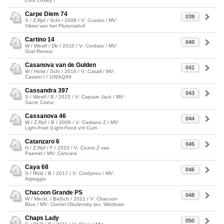
Lord Loxley I
Carpe Diem 74
039
S / Z.Rpf / Schi / 2009 / V: Cussini / MV:
Viktor van het Plutoniahof
Cartino 14
040
W / Westf / Db / 2010 / V: Cordato / MV:
Graf Remus
Casanova van de Gulden
041
W / Holst / Schi / 2016 / V: Casall / MV:
Cassini I / 108AQ49
Cassandra 397
043
S / Westf / B / 2015 / V: Captain Jack / MV:
Sacre Coeur
Cassanova 46
044
W / Z.Rpf / B / 2006 / V: Caritano Z / MV:
Light-Feet (Light-Feed v/d Cum
Catanzaro 6
045
H / Z.Rpf / F / 2020 / V: Cicero Z van
Paemel / MV: Cancara
Caya 68
046
S / Rhld / B / 2017 / V: Cordynox / MV:
Arpeggio
Chacoon Grande PS
048
W / Meckl. / BwSch / 2021 / V: Chacoon
Blue / MV: Cornet Obolensky (ex: Windows
Chaps Lady
050