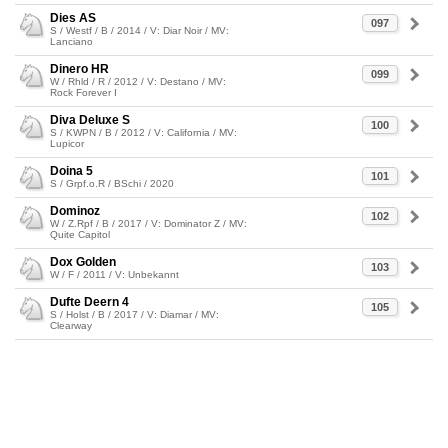
Dies AS
097
S / Westf / B / 2014 / V: Diar Noir / MV:
Lanciano
Dinero HR
099
W / Rhld / R / 2012 / V: Destano / MV:
Rock Forever I
Diva Deluxe S
100
S / KWPN / B / 2012 / V: California / MV:
Lupicor
Doina 5
101
S / Grpf.o.R / BSchi / 2020
Dominoz
102
W / Z.Rpf / B / 2017 / V: Dominator Z / MV:
Quite Capitol
Dox Golden
103
W / F / 2011 / V: Unbekannt
Dufte Deern 4
105
S / Holst / B / 2017 / V: Diamar / MV:
Clearway