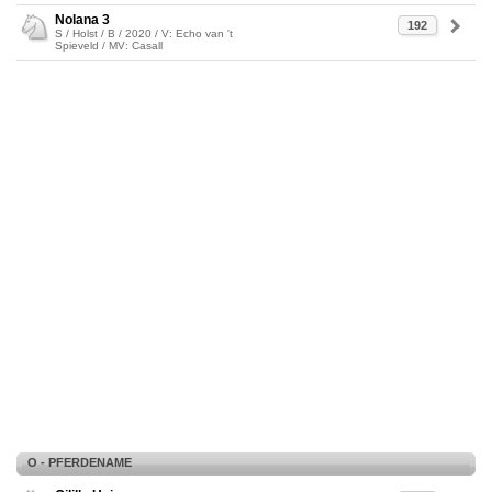
Nolana 3
192
S / Holst / B / 2020 / V: Echo van 't
Spieveld / MV: Casall
O - PFERDENAME