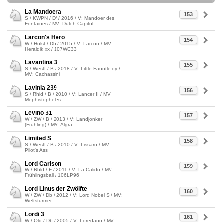
La Mandoera
153
S / KWPN / Df / 2016 / V: Mandoer des
Fontaines / MV: Dutch Capitol
Larcon's Hero
154
W / Holst / Db / 2015 / V: Larcon / MV:
Heraldik xx / 107WC33
Lavantina 3
155
S / Westf / B / 2018 / V: Little Fauntleroy /
MV: Cachassini
Lavinia 239
156
S / Rhld / B / 2010 / V: Lancer II / MV:
Mephistopheles
Levino 31
157
W / ZW / B / 2013 / V: Landjonker
(Fruhling) / MV: Algra
Limited S
158
S / Westf / B / 2010 / V: Lissaro / MV:
Pilot's Ass
Lord Carlson
159
W / Rhld / F / 2011 / V: La Calido / MV:
Frühlingsball / 106LP96
Lord Linus der Zwölfte
160
W / ZW / Db / 2012 / V: Lord Nobel S / MV:
Weltstürmer
Lordi 3
161
W / Old / Db / 2005 / V: Loredano / MV: