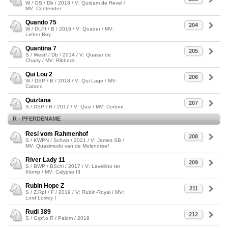
W / OS / Db / 2018 / V: Quidam de Revel /
MV: Contender
Quando 75
204
W / Dt.Pf / B / 2016 / V: Quader / MV:
Lieber Boy
Quantina 7
205
S / Westf / Db / 2014 / V: Quasar de
Charry / MV: Ribbeck
Qui Lou 2
206
W / DSP / B / 2018 / V: Qui Lago / MV:
Catano
Quiztana
207
S / DSP / R / 2017 / V: Quiz / MV: Cortoni
R - PFERDENAME
Resi vom Rahmenhof
208
S / KWPN / Schwb / 2021 / V: James SB /
MV: Quasimodo van de Molendreef
River Lady 11
209
S / BWP / BSchi / 2017 / V: Lavellino ter
Klomp / MV: Calypso III
Rubin Hope Z
211
S / Z.Rpf / F / 2019 / V: Rubin-Royal / MV:
Lord Loxley I
Rudi 389
212
S / Grpf.o.R / Palom / 2019