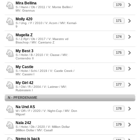
Mira Bellina
170
S / Hann / Db / 2011 / V: Monte Bellini /
MV: Grannus
Molly 420
171
S / Ung. / F / 2010 / V: Acorn / MV: Kemal-
9
Mugella Z
174
S / Z.Rpf / Db / 2017 / V: Maestro vd
Bisschop / MV: Caretano Z
My Best 3
175
S / Holst / B / 2010 / V: Classe / MV:
Contendro II
My Castle
176
S / Holst / Schi / 2019 / V: Castle Creek /
MV: Cassini I
My Girl 42
177
S / Old / R / 2004 / V: Latimer / MV:
Rubinstein I
N - PFERDENAME
Na Und AS
178
W / DR / F / 2020 / V: Night-Cup / MV: Don
Miguel
Nala 242
179
S / Holst / Db / 2020 / V: Million Dollar
(Million Dollar / MV: Casall
Nemo is back