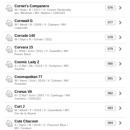
Cornet's Companero
076
W / Holst / B / 2017 / V: Cornet Obolensky
(ex: Windows / MV: Nekton / 108ZJ43
Cornwall G
077
W / Westf / B / 2009 / V: Calmaro / MV:
Lagavulin
Corrado 140
078
W / Grpf.o.R / Schwb / 2011
Corvara 15
079
S / Rhld / Schi / 2011 / V: Castellini / MV:
Feiner Stern
Cosmic Lady Z
080
S / Z.Rpf / Db / 2016 / V: Cordynox / MV:
Goethe
Cosmopolitan 77
081
W / Hann / Schi / 2019 / V: Colman / MV:
Forrester
Cronus VA
082
H / Z.Rpf / Schi / 2007 / V: Carthago / MV:
Caretino / 103OJ22
Curt J
083
W / Westf / F / 2016 / V: Carambole / MV:
Cor de la Bryere
Cute Chacoon
084
S / Hann / B / 2019 / V: Chacoon Blue /
MV: Conteur