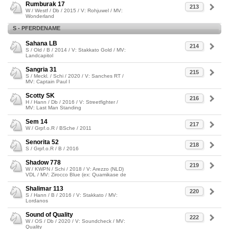
Rumburak 17
213
W / Westf / Db / 2015 / V: Rohjuwel / MV:
Wonderland
S - PFERDENAME
Sahana LB
214
S / Old / B / 2014 / V: Stakkato Gold / MV:
Landcapitol
Sangria 31
215
S / Meckl. / Schi / 2020 / V: Sanches RT /
MV: Captain Paul I
Scotty SK
216
H / Hann / Db / 2016 / V: Streetfighter /
MV: Last Man Standing
Sem 14
217
W / Grpf.o.R / BSche / 2011
Senorita 52
218
S / Grpf.o.R / B / 2016
Shadow 778
219
W / KWPN / Schi / 2018 / V: Arezzo (NLD)
VDL / MV: Zirocco Blue (ex: Quamikase de
Shalimar 113
220
S / Hann / B / 2016 / V: Stakkato / MV:
Lordanos
Sound of Quality
222
W / OS / Db / 2020 / V: Soundcheck / MV:
Quality