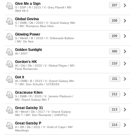
Give Me a Sign
207
S / DSP / R / 2015 / V: Grey Flanell / MV:
Welt Hit II
Global Govina
208
S / DWB / Db / 2020 / V: Grand Galaxy Win
T / MV: Romanov Blue Hors
Glowing Power
209
S / Welsh / B / 2018 / V: Gribsvads Baltzer
/ MV: De Noir
Golden Sunlight
406
W / 2007
Gordon's HK
210
W / Old / Db / 2020 / V: Global Player / MV:
Fürst Romancier
Got it
211
W / DWB / B / 2015 / V: Grand Galaxy Win
T / MV: Don Schufro / 107BX63
Gracieuse Kilen
212
S / DWB / R / 2020 / V: Janeiro Platinum /
MV: Grand Galaxy Win T
Great Gatsby 31
213
W / Westf / Db / 2017 / V: Grand Galaxy
Win T / MV: Don Romantic / 108VP12
Great Gatsby P
214
H / DR / Db / 2011 / V: Gold of Capri / MV:
Mandingo