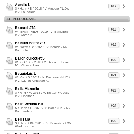
Aurelie L
017
S / Hann / B / 2018 / V: Ampere (NLD) /
MV: Laudabilis
B - PFERDENAME
Bacardi 278
018
W / EHafl / FhLH / 2019 / V: Barrichello /
MV: Aaron-B
Balduin Balthazar
019
W / Westf / Df / 2020 / V: Benicio / MV:
Don Schufro
Baron du Rouet 5
020
W / OS / Db / 2018 / V: Balou du Rouet /
MV: Chacco-Blue
Beaujolais L
021
W / Old / B / 2011 / V: Bordeaux (NLD) /
MV: Lauries Crusador xx
Bella Marcella
023
S / Rhld / F / 2012 / V: Bretton Woods /
MV: Fidertanz
Bella Weltina BR
024
S / Hann / F / 2020 / V: Baron (DK) / MV:
Don Frederico
Bellisara
025
S / Hann / Db / 2010 / V: Bonifatius / MV:
Windhauch xx