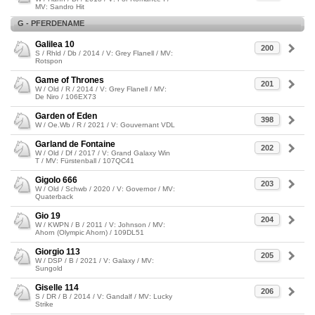
MV: Sandro Hit
G - PFERDENAME
Galilea 10
200
S / Rhld / Db / 2014 / V: Grey Flanell / MV:
Rotspon
Game of Thrones
201
W / Old / R / 2014 / V: Grey Flanell / MV:
De Niro / 106EX73
Garden of Eden
398
W / Oe.Wb / R / 2021 / V: Gouvernant VDL
Garland de Fontaine
202
W / Old / Df / 2017 / V: Grand Galaxy Win
T / MV: Fürstenball / 107QC41
Gigolo 666
203
W / Old / Schwb / 2020 / V: Governor / MV:
Quaterback
Gio 19
204
W / KWPN / B / 2011 / V: Johnson / MV:
Ahorn (Olympic Ahorn) / 109DL51
Giorgio 113
205
W / DSP / B / 2021 / V: Galaxy / MV:
Sungold
Giselle 114
206
S / DR / B / 2014 / V: Gandalf / MV: Lucky
Strike