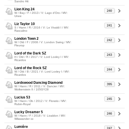
Sandro Hit
Lion King 24
240
W / Bay / F / 2013 / V: Lago d'Oro / MV:
Unee
Liz Taylor 10
241
S / Hann / R / 2016 / V: Le Vivaldi I / MV:
Rascalino
London Town 2
242
W / Old / F / 2008 / V: London Swing / MV:
Fleurop
Lord of the Dark SZ
243
H / Old / R / 2017 / V: Lord Loxley I / MV:
Ricardos
Lord of the Rock SZ
244
W / Old / B / 2021 / V: Lord Loxley I / MV:
Ricardos
Lordswood Dancing Diamond
395
W / Hann / R / 2011 / V: Dancier / MV:
Wolkenstein II / 105GY28
Lucius 53
245
W / Hann / Db / 2012 / V: Floratio / MV:
Rubin-Royal
Lucky Dreamer 5
246
W / Hann / F / 2018 / V: Livaldon / MV:
Wilawander xx
Lumière
247