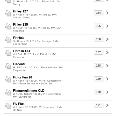
S / Hann / R / 2015 / V: Finest / MV: Sir
Savoy
Finley 127
164
W / Hann / B / 2016 / V: Finest / MV:
London Swing
Finley 135
165
W / DSP / B / 2016 / V: Finest / MV: Don
Frederico
Finnigia
166
S / Hann / R / 2017 / V: Finnigan / MV:
Londontime
Fiorello 133
167
W / Old / R / 2017 / V: Feinrich / MV:
Florencio I
Fisconti
168
H / DSP / B / 2018 / V: Fürst Wilhelm / MV:
Carpaccio
Fit for Fun 16
169
W / Hann / B / 2008 / V: For Compliment /
MV: Prince Thatch xx / 106HT19
Flimmerglimmer OLD
170
W / Old / Schwb / 2018 / V: Fürstenball /
MV: Sandro Hit
Fly Plus
171
W / Hann / B / 2012 / V: Foundation / MV:
De Niro