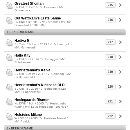
Greatest Shoman
215
H / Old / F / 2015 / V: Governor / MV:
Quaterback
Gut Wettlkam's Erste Sahne
216
H / Rhld / B / 2019 / V: Escamillo / MV: Sir
Donnerhall I / 108SM43
H - PFERDENAME
Hadiya 5
217
S / Trak. / Schwb / 2013 / V: Schwarzgold /
MV: Monteverdi
Hallo Kity
218
S / Old / Df / 2014 / V: Dimaggio / MV:
Rohdiamant
Henriettenhof's Kenia
219
S / Old / Schwb / 2017 / V: Goldberg / MV:
Sir Donnerhall I
Henriettenhof's Kinshasa OLD
220
S / Old / B / 2016 / V: Bordeaux (NLD) /
MV: Sir Donnerhall I
Heslegaards Rismon
221
H / DWB / Schi / 2005 / V: Heslegard's
Rubin / MV: Louis Heslegard / 103HV37
Holsteins Milano
222
W / DR / F / 2005 / V: Holsteins Marcel /
MV: Patrick
I - PFERDENAME