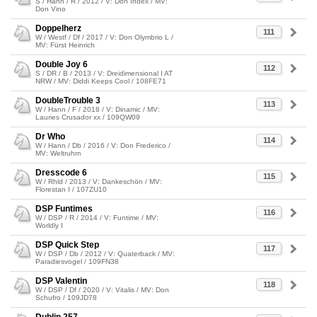
S / Hann / R / 2012 / V: Don Index / MV:
Don Vino
Doppelherz
111
W / Westf / Df / 2017 / V: Don Olymbrio L /
MV: Fürst Heinrich
Double Joy 6
112
S / DR / B / 2013 / V: Dreidimensional I AT
NRW / MV: Diddi Keeps Cool / 108FE71
DoubleTrouble 3
113
W / Hann / F / 2018 / V: Dinamic / MV:
Lauries Crusador xx / 109QW09
Dr Who
114
W / Hann / Db / 2016 / V: Don Frederico /
MV: Weltruhm
Dresscode 6
115
W / Rhld / 2013 / V: Dankeschön / MV:
Florestan I / 107ZU10
DSP Funtimes
116
W / DSP / R / 2014 / V: Funtime / MV:
Worldly I
DSP Quick Step
117
W / DSP / Db / 2012 / V: Quaterback / MV:
Paradiesvogel / 109FN38
DSP Valentin
118
W / DSP / Df / 2020 / V: Vitalis / MV: Don
Schufro / 109JD78