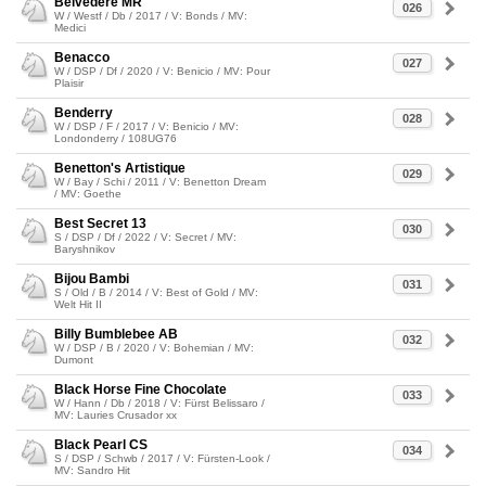
Belvedere MR
026
W / Westf / Db / 2017 / V: Bonds / MV:
Medici
Benacco
027
W / DSP / Df / 2020 / V: Benicio / MV: Pour
Plaisir
Benderry
028
W / DSP / F / 2017 / V: Benicio / MV:
Londonderry / 108UG76
Benetton's Artistique
029
W / Bay / Schi / 2011 / V: Benetton Dream
/ MV: Goethe
Best Secret 13
030
S / DSP / Df / 2022 / V: Secret / MV:
Baryshnikov
Bijou Bambi
031
S / Old / B / 2014 / V: Best of Gold / MV:
Welt Hit II
Billy Bumblebee AB
032
W / DSP / B / 2020 / V: Bohemian / MV:
Dumont
Black Horse Fine Chocolate
033
W / Hann / Db / 2018 / V: Fürst Belissaro /
MV: Lauries Crusador xx
Black Pearl CS
034
S / DSP / Schwb / 2017 / V: Fürsten-Look /
MV: Sandro Hit