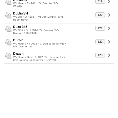
Dublin 257
119
W / Hann / F / 2011 / V: Dancier / MV:
Worldly I
Dublin V 4
120
W / Old / Df / 2017 / V: Don Deluxe / MV:
Rubin-Royal
Duke 345
121
W / DSP / Db / 2014 / V: Decurio / MV:
Rivero II / 109DM39
Durbin
122
W / Hann / F / 2012 / V: Don Juan de Hus /
MV: Donnerhall
Dwayn
123
W / Hann / GoldF / 2012 / V: Diamond Hit /
MV: Lauries Crusador xx / 105YA08