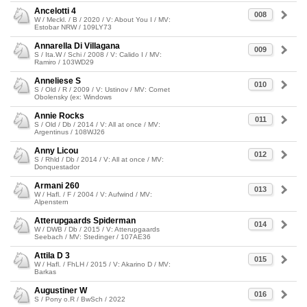
Ancelotti 4
008
W / Meckl. / B / 2020 / V: About You I / MV:
Estobar NRW / 109LY73
Annarella Di Villagana
009
S / Ita.W / Schi / 2008 / V: Calido I / MV:
Ramiro / 103WD29
Anneliese S
010
S / Old / R / 2009 / V: Ustinov / MV: Cornet
Obolensky (ex: Windows
Annie Rocks
011
S / Old / Db / 2014 / V: All at once / MV:
Argentinus / 108WJ26
Anny Licou
012
S / Rhld / Db / 2014 / V: All at once / MV:
Donquestador
Armani 260
013
W / Hafl. / F / 2004 / V: Aufwind / MV:
Alpenstern
Atterupgaards Spiderman
014
W / DWB / Db / 2015 / V: Atterupgaards
Seebach / MV: Stedinger / 107AE36
Attila D 3
015
W / Hafl. / FhLH / 2015 / V: Akarino D / MV:
Barkas
Augustiner W
016
S / Pony o.R / BwSch / 2022