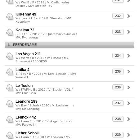
231
W / Wel.B / F / 2018 / V: Cadlanvalley
Deluxe / MV: Breeton Toy
Kilkenny 49
232
W / Trak. / F / 2007 / V: Shavalou / MV:
Kostolany
Kosima 72
233
S / DR / F / 2012 / V: Quaterback's Junior /
MV: Pythagoras
L - PFERDENAME
Las Vegas 211
234
W / Westf / B / 2011 / V: Lissaro / MV:
Ehrenwort / 106OK50
Latika 4
235
S / Bay / B / 2008 / V: Lord Sinclair I / MV:
Wenzel I
Le-Toulon
236
W / KWPN / B / 2016 / V: Etoulon VDL /
MV: Chin Chin
Leandro 189
237
W / Bay / Schwb / 2010 / V: Locksley III /
MV: Sir Schölling
Lennox 442
238
W / Hann / F / 2017 / V: Asgard's Ibiza /
MV: Farewell III
Lieber Scholli
239
W / Hann / R / 2018 / V: Livaldon / MV: