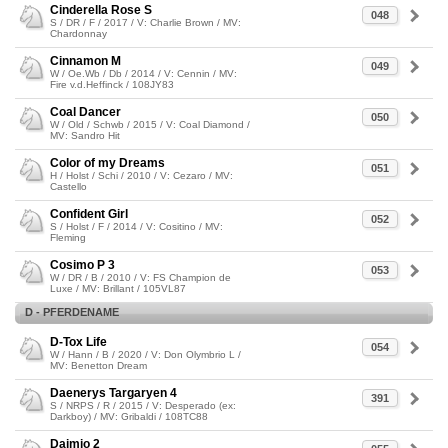
Cinderella Rose S
048
S / DR / F / 2017 / V: Charlie Brown / MV:
Chardonnay
Cinnamon M
049
W / Oe.Wb / Db / 2014 / V: Cennin / MV:
Fire v.d.Heffinck / 108JY83
Coal Dancer
050
W / Old / Schwb / 2015 / V: Coal Diamond /
MV: Sandro Hit
Color of my Dreams
051
H / Holst / Schi / 2010 / V: Cezaro / MV:
Castello
Confident Girl
052
S / Holst / F / 2014 / V: Cositino / MV:
Fleming
Cosimo P 3
053
W / DR / B / 2010 / V: FS Champion de
Luxe / MV: Brillant / 105VL87
D - PFERDENAME
D-Tox Life
054
W / Hann / B / 2020 / V: Don Olymbrio L /
MV: Benetton Dream
Daenerys Targaryen 4
391
S / NRPS / R / 2015 / V: Desperado (ex:
Darkboy) / MV: Gribaldi / 108TC88
Daimio 2