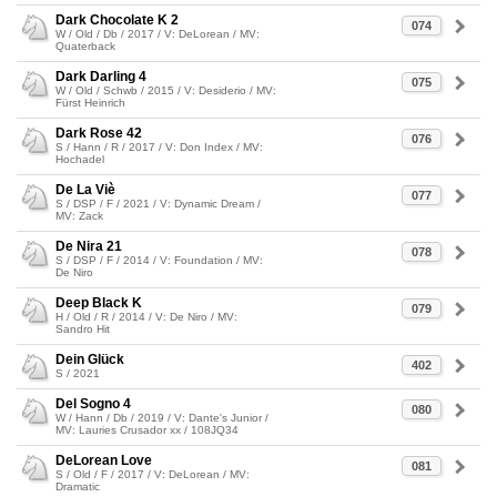
Dark Chocolate K 2
074
W / Old / Db / 2017 / V: DeLorean / MV:
Quaterback
Dark Darling 4
075
W / Old / Schwb / 2015 / V: Desiderio / MV:
Fürst Heinrich
Dark Rose 42
076
S / Hann / R / 2017 / V: Don Index / MV:
Hochadel
De La Viè
077
S / DSP / F / 2021 / V: Dynamic Dream /
MV: Zack
De Nira 21
078
S / DSP / F / 2014 / V: Foundation / MV:
De Niro
Deep Black K
079
H / Old / R / 2014 / V: De Niro / MV:
Sandro Hit
Dein Glück
402
S / 2021
Del Sogno 4
080
W / Hann / Db / 2019 / V: Dante's Junior /
MV: Lauries Crusador xx / 108JQ34
DeLorean Love
081
S / Old / F / 2017 / V: DeLorean / MV:
Dramatic