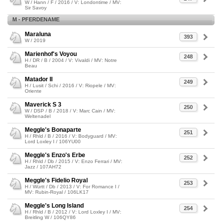
W / Hann / F / 2016 / V: Londontime / MV:
Sir Savoy
M - PFERDENAME
Maraluna
393
W / 2019
Marienhof's Voyou
248
H / DR / B / 2004 / V: Vivaldi / MV: Notre
Beau
Matador II
249
H / Lusit / Schi / 2016 / V: Riopele / MV:
Oriente
Maverick S 3
250
W / DSP / B / 2018 / V: Marc Cain / MV:
Weltenadel
Meggle's Bonaparte
251
H / Rhld / B / 2016 / V: Bodyguard / MV:
Lord Loxley I / 106YU00
Meggle's Enzo's Erbe
252
H / Rhld / Db / 2015 / V: Enzo Ferrari / MV:
Jazz / 107AH72
Meggle's Fidelio Royal
253
H / Württ / Db / 2013 / V: For Romance I /
MV: Rubin-Royal / 106LK17
Meggle's Long Island
254
H / Rhld / B / 2012 / V: Lord Loxley I / MV:
Breitling W / 106QY86