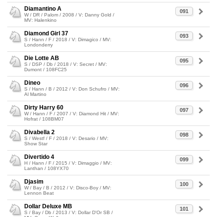
Diamantino A
091
W / DR / Palom / 2008 / V: Danny Gold /
MV: Halenkino
Diamond Girl 37
093
S / Hann / F / 2018 / V: Dimagico / MV:
Londonderry
Die Lotte AB
095
S / DSP / Db / 2018 / V: Secret / MV:
Dumont / 108FC25
Dineo
096
S / Hann / B / 2012 / V: Don Schufro / MV:
Al Martino
Dirty Harry 60
097
W / Hann / F / 2007 / V: Diamond Hit / MV:
Hofrat / 108BM07
Divabella 2
098
S / Westf / F / 2018 / V: Desario / MV:
Show Star
Divertido 4
099
H / Hann / F / 2015 / V: Dimaggio / MV:
Lanthan / 108YX70
Djasim
100
W / Bay / B / 2012 / V: Disco-Boy / MV:
Lennon Beat
Dollar Deluxe MB
101
S / Bay / Db / 2013 / V: Dollar D'Or SB /