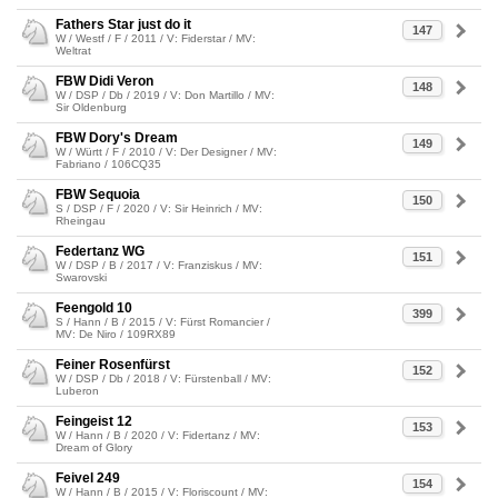
Fathers Star just do it
147
W / Westf / F / 2011 / V: Fiderstar / MV:
Weltrat
FBW Didi Veron
148
W / DSP / Db / 2019 / V: Don Martillo / MV:
Sir Oldenburg
FBW Dory's Dream
149
W / Württ / F / 2010 / V: Der Designer / MV:
Fabriano / 106CQ35
FBW Sequoia
150
S / DSP / F / 2020 / V: Sir Heinrich / MV:
Rheingau
Federtanz WG
151
W / DSP / B / 2017 / V: Franziskus / MV:
Swarovski
Feengold 10
399
S / Hann / B / 2015 / V: Fürst Romancier /
MV: De Niro / 109RX89
Feiner Rosenfürst
152
W / DSP / Db / 2018 / V: Fürstenball / MV:
Luberon
Feingeist 12
153
W / Hann / B / 2020 / V: Fidertanz / MV:
Dream of Glory
Feivel 249
154
W / Hann / B / 2015 / V: Floriscount / MV: