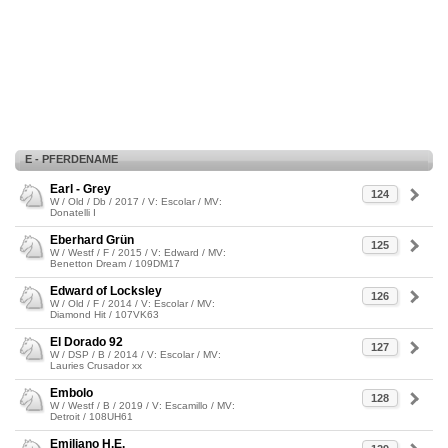
E - PFERDENAME
Earl - Grey
124
W / Old / Db / 2017 / V: Escolar / MV:
Donatelli I
Eberhard Grün
125
W / Westf / F / 2015 / V: Edward / MV:
Benetton Dream / 109DM17
Edward of Locksley
126
W / Old / F / 2014 / V: Escolar / MV:
Diamond Hit / 107VK63
El Dorado 92
127
W / DSP / B / 2014 / V: Escolar / MV:
Lauries Crusador xx
Embolo
128
W / Westf / B / 2019 / V: Escamillo / MV:
Detroit / 108UH61
Emiliano H.E.