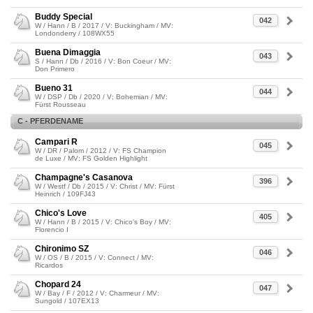
Buddy Special
042
W / Hann / B / 2017 / V: Buckingham / MV:
Londonderry / 108WX55
Buena Dimaggia
043
S / Hann / Db / 2016 / V: Bon Coeur / MV:
Don Primero
Bueno 31
044
W / DSP / Db / 2020 / V: Bohemian / MV:
Fürst Rousseau
C - PFERDENAME
Campari R
045
W / DR / Palom / 2012 / V: FS Champion
de Luxe / MV: FS Golden Highlight
Champagne's Casanova
396
W / Westf / Db / 2015 / V: Christ / MV: Fürst
Heinrich / 109FJ43
Chico's Love
405
W / Hann / B / 2015 / V: Chico's Boy / MV:
Florencio I
Chironimo SZ
046
W / OS / B / 2015 / V: Connect / MV:
Ricardos
Chopard 24
047
W / Bay / F / 2012 / V: Charmeur / MV:
Sungold / 107EX13