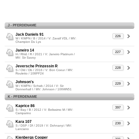
J - PFERDENAME
Jack Daniels 91
226
W / KWPN / B / 2014 / V: Zavall VDL / MV:
Champion Du Lys
Janeiro 14
227
H / Rhld / R / 2021 / V: Janeiro Platinum /
MV: Sir Savoy
Jeversche Prinzessin R
228
S / Old / Db / 2016 / V: Bon Coeur / MV:
Rouletto / 108PF24
Johnson's
229
W / KWPN / Schwb / 2014 / V: Sir
Donnerhall I / MV: Johnson / 106WN51
K - PFERDENAME
Kaprice 86
397
S / Bay / B / 2012 / V: Belissimo M / MV:
Camparino
Kara 107
230
S / DSP / Df / 2019 / V: Dohnanyi / MV:
Lanciano
Kienbergs Cooper