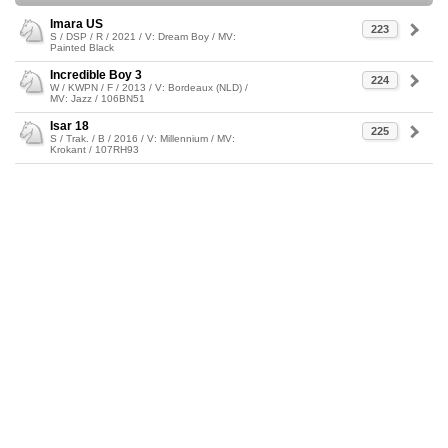
Imara US
223
S / DSP / R / 2021 / V: Dream Boy / MV:
Painted Black
Incredible Boy 3
224
W / KWPN / F / 2013 / V: Bordeaux (NLD) /
MV: Jazz / 106BN51
Isar 18
225
S / Trak. / B / 2016 / V: Millennium / MV:
Krokant / 107RH93