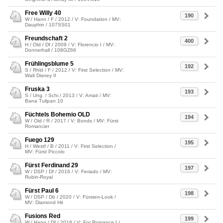
Free Willy 40
190
W / Hann / F / 2012 / V: Foundation / MV:
Dauphin / 107SS01
Freundschaft 2
400
H / Old / Df / 2009 / V: Florencio I / MV:
Donnerhall / 108GZ66
Frühlingsblume 5
192
S / Rhld / F / 2012 / V: First Selection / MV:
Walt Disney II
Fruska 3
193
S / Ung. / Schi / 2013 / V: Amati / MV:
Bana Tulipan 10
Füchtels Bohemio OLD
194
W / Old / R / 2017 / V: Bonds / MV: Fürst
Romancier
Fuego 129
195
H / Westf / B / 2011 / V: First Selection /
MV: Fürst Piccolo
Fürst Ferdinand 29
197
W / DSP / Df / 2016 / V: Feriado / MV:
Rubin-Royal
Fürst Paul 6
198
W / DSP / Db / 2020 / V: Fürsten-Look /
MV: Diamond Hit
Fusions Red
199
W / Hann / Df / 2018 / V: For Romance I /