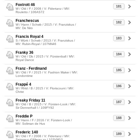
Foxtrott 46
181
W / Old / F / 2008 / V: Fidertanz / MV:
Rouletto / 106AS72
Franchescus
182
W / Hann / Schwb / 2015 / V: Franziskus /
MV: De Niro
Francis Royal 4
183
S / Württ / Schwb / 2013 / V: Franziskus /
MV: Rubin-Royal / 107NN46
Franky 36
184
W / Old / Db / 2015 / V: Fürstenball / MV:
Royal Dance
Franz - Ferdinand
185
W / Old / F / 2015 / V: Fashion Maker / MV:
Londontime
Frappé 4
186
W / Rhld / B / 2015 / V: Floriscount / MV:
Christ
Freaky Friday 11
187
W / Old / B / 2015 / V: Fürsten-Look / MV:
Sir Donnerhall I / 109FY92
Freddie P
188
W / Hann / F / 2016 / V: Fürsten-Look /
MV: Soliman de Hus
Frederic 140
189
W / Old / F / 2008 / V: Fidertanz / MV:
Seigneur d'Alleray xx / 103VM10