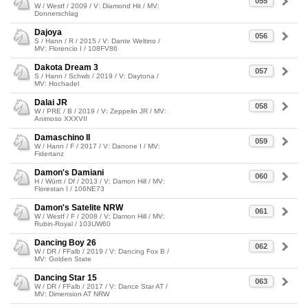
055
W / Westf / 2009 / V: Diamond Hit / MV:
Donnerschlag
Dajoya
056
S / Hann / R / 2015 / V: Dante Weltino /
MV: Florencio I / 108FV86
Dakota Dream 3
057
S / Hann / Schwb / 2019 / V: Daytona /
MV: Hochadel
Dalai JR
058
W / PRE / B / 2019 / V: Zeppelin JR / MV:
Animoso XXXVII
Damaschino II
059
W / Hann / F / 2017 / V: Danone I / MV:
Fidertanz
Damon's Damiani
060
H / Württ / Df / 2013 / V: Damon Hill / MV:
Florestan I / 106NE73
Damon's Satelite NRW
061
W / Westf / F / 2008 / V: Damon Hill / MV:
Rubin-Royal / 103UW60
Dancing Boy 26
062
W / DR / FFalb / 2019 / V: Dancing Fox B /
MV: Golden State
Dancing Star 15
063
W / DR / FFalb / 2017 / V: Dance Star AT /
MV: Dimension AT NRW