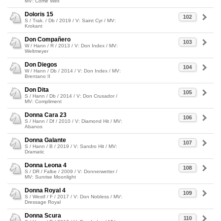
MV: Come Well
Doloris 15
102
S / Trak. / Db / 2019 / V: Saint Cyr / MV:
Krokant
Don Compañero
103
W / Hann / R / 2013 / V: Don Index / MV:
Weltmeyer
Don Diegos
104
W / Hann / Db / 2014 / V: Don Index / MV:
Brentano II
Don Dita
105
S / Hann / Db / 2014 / V: Don Crusador /
MV: Compliment
Donna Cara 23
106
S / Hann / Df / 2010 / V: Diamond Hit / MV:
Abanos
Donna Galante
107
S / Hann / B / 2019 / V: Sandro Hit / MV:
Dramatic
Donna Leona 4
108
S / DR / Falbe / 2009 / V: Donnerwetter /
MV: Sunrise Moonlight
Donna Royal 4
109
S / Westf / F / 2017 / V: Don Nobless / MV:
Dressage Royal
Donna Scura
110