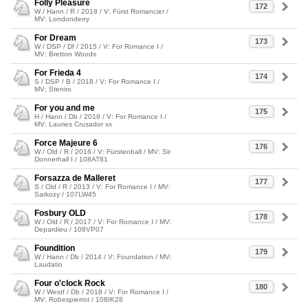
Folly Pleasure
172
W / Hann / R / 2018 / V: Fürst Romancier /
MV: Londonderry
For Dream
173
W / DSP / Df / 2015 / V: For Romance I /
MV: Bretton Woods
For Frieda 4
174
S / DSP / B / 2018 / V: For Romance I /
MV: Steniro
For you and me
175
H / Hann / Db / 2018 / V: For Romance I /
MV: Lauries Crusador xx
Force Majeure 6
176
W / Old / R / 2016 / V: Fürstenball / MV: Sir
Donnerhall I / 108AT81
Forsazza de Malleret
177
S / Old / R / 2013 / V: For Romance I / MV:
Sarkozy / 107LW45
Fosbury OLD
178
W / Old / R / 2017 / V: For Romance I / MV:
Depardieu / 108VP07
Foundition
179
W / Hann / Db / 2014 / V: Foundation / MV:
Laudatio
Four o'clock Rock
180
W / Westf / Db / 2018 / V: For Romance I /
MV: Robespierrot / 108IK28