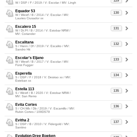
129
W / DSP / F / 2019 / V: Escolar / MV: Lingh
Equador 53
130
W / Westf / B / 2014 / V: Escolar / MV:
Lauries Crusador xx
Escalero 15
131
W / Dt.Pf / B / 2014 / V: Estobar NRW /
MV: Coriander
Escalitana
132
S / Hann / Df / 2019 / V: Escalito / MV:
Sandro Hit
Escolar's Eljano
133
W / Westf / B / 2017 / V: Escolar / MV:
Fürst Fugger
Esperella
134
S / DSP / F / 2018 / V: Desirao xx / MV:
Esteban xx
Estella 113
135
S / Westf / B / 2020 / V: Estobar NRW /
MV: San Remo
Evita Cortes
136
S / CH.Wb / Db / 2019 / V: Escamillo / MV:
Rubin Cortes / 109DS79
Evitha 2
137
S / DSP / B / 2010 / V: Fidergold / MV:
Santino
Evolution Dree Boeken