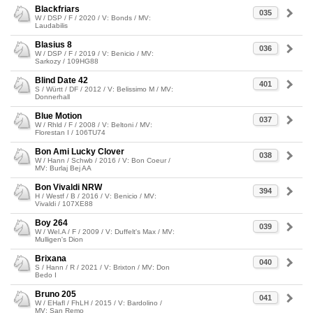
Blackfriars
035
W / DSP / F / 2020 / V: Bonds / MV:
Laudabilis
Blasius 8
036
W / DSP / F / 2019 / V: Benicio / MV:
Sarkozy / 109HG88
Blind Date 42
401
S / Württ / DF / 2012 / V: Belissimo M / MV:
Donnerhall
Blue Motion
037
W / Rhld / F / 2008 / V: Beltoni / MV:
Florestan I / 106TU74
Bon Ami Lucky Clover
038
W / Hann / Schwb / 2016 / V: Bon Coeur /
MV: Burlaj Bej AA
Bon Vivaldi NRW
394
H / Westf / B / 2016 / V: Benicio / MV:
Vivaldi / 107XE88
Boy 264
039
W / Wel.A / F / 2009 / V: Duffelt's Max / MV:
Mulligen's Dion
Brixana
040
S / Hann / R / 2021 / V: Brixton / MV: Don
Bedo I
Bruno 205
041
W / EHafl / FhLH / 2015 / V: Bardolino /
MV: San Remo