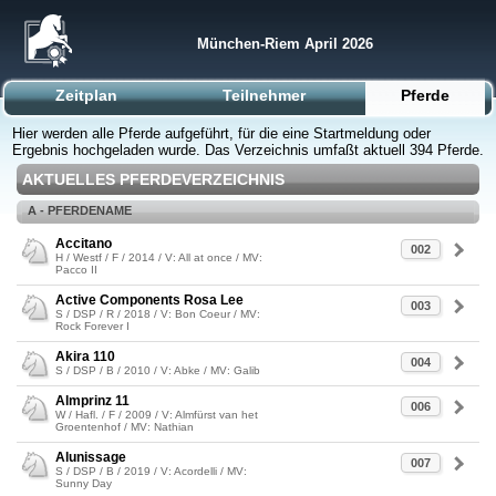
München-Riem April 2026
Zeitplan
Teilnehmer
Pferde
Hier werden alle Pferde aufgeführt, für die eine Startmeldung oder
Ergebnis hochgeladen wurde. Das Verzeichnis umfaßt aktuell 394 Pferde.
AKTUELLES PFERDEVERZEICHNIS
A - PFERDENAME
Accitano
002
H / Westf / F / 2014 / V: All at once / MV:
Pacco II
Active Components Rosa Lee
003
S / DSP / R / 2018 / V: Bon Coeur / MV:
Rock Forever I
Akira 110
004
S / DSP / B / 2010 / V: Abke / MV: Galib
Almprinz 11
006
W / Hafl. / F / 2009 / V: Almfürst van het
Groentenhof / MV: Nathian
Alunissage
007
S / DSP / B / 2019 / V: Acordelli / MV:
Sunny Day