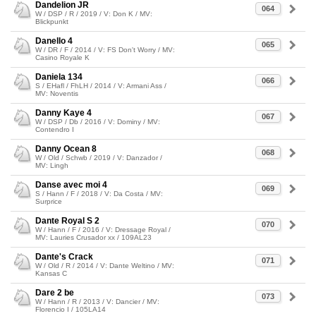
Dandelion JR
064
W / DSP / R / 2019 / V: Don K / MV:
Blickpunkt
Danello 4
065
W / DR / F / 2014 / V: FS Don't Worry / MV:
Casino Royale K
Daniela 134
066
S / EHafl / FhLH / 2014 / V: Armani Ass /
MV: Noventis
Danny Kaye 4
067
W / DSP / Db / 2016 / V: Dominy / MV:
Contendro I
Danny Ocean 8
068
W / Old / Schwb / 2019 / V: Danzador /
MV: Lingh
Danse avec moi 4
069
S / Hann / F / 2018 / V: Da Costa / MV:
Surprice
Dante Royal S 2
070
W / Hann / F / 2016 / V: Dressage Royal /
MV: Lauries Crusador xx / 109AL23
Dante's Crack
071
W / Old / R / 2014 / V: Dante Weltino / MV:
Kansas C
Dare 2 be
073
W / Hann / R / 2013 / V: Dancier / MV:
Florencio I / 105LA14