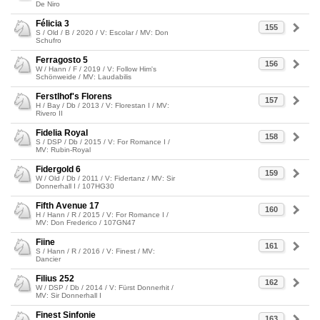
De Niro
Félicia 3
155
S / Old / B / 2020 / V: Escolar / MV: Don
Schufro
Ferragosto 5
156
W / Hann / F / 2019 / V: Follow Him's
Schönweide / MV: Laudabilis
Ferstlhof's Florens
157
H / Bay / Db / 2013 / V: Florestan I / MV:
Rivero II
Fidelia Royal
158
S / DSP / Db / 2015 / V: For Romance I /
MV: Rubin-Royal
Fidergold 6
159
W / Old / Db / 2011 / V: Fidertanz / MV: Sir
Donnerhall I / 107HG30
Fifth Avenue 17
160
H / Hann / R / 2015 / V: For Romance I /
MV: Don Frederico / 107GN47
Fiine
161
S / Hann / R / 2016 / V: Finest / MV:
Dancier
Filius 252
162
W / DSP / Db / 2014 / V: Fürst Donnerhit /
MV: Sir Donnerhall I
Finest Sinfonie
163