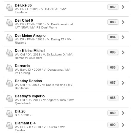
Deluxe 36
082
W / DR / F / 2020 / V: D-Gold AT / MV:
Laudatio
Der Chef 6
083
W / DR / FFalb / 2016 / V: Dreidimensional
I AT NRW / MV: FS Don't Worry
Der kleine Arogno
084
W / DR / FFalb / 2018 / V: Dating AT / MV:
Riccione
Der Kleine Michel
085
W / Old / Df / 2013 / V: Dr.Jackson D / MV:
Romanov Blue Hors
Dernario
086
W / Bay / Df / 2006 / V: Donautanz / MV:
Im Frühling
Destiny Dantino
087
W / Old / R / 2016 / V: Dante Weltino / MV:
Bonifatius
Destiny's Imperio
088
W / Old / Df / 2017 / V: Asgard's Ibiza / MV:
Quaterback
Dia 26
089
S / R / 2012
Diamant B 4
090
W / DSP / B / 2018 / V: Durello / MV:
Exodus