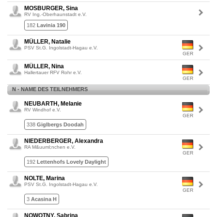
MOSBURGER, Sina
RV Ing.-Oberhaunstadt e.V.
182
Lavinia 190
MÜLLER, Natalie
PSV St.G. Ingolstadt-Hagau e.V.
GER
MÜLLER, Nina
Hallertauer RFV Rohr e.V.
GER
N - NAME DES TEILNEHMERS
NEUBARTH, Melanie
RV Windhof e.V.
GER
338
Giglbergs Doodah
NIEDERBERGER, Alexandra
RA M&uuml;nchen e.V.
GER
192
Lettenhofs Lovely Daylight
NOLTE, Marina
PSV St.G. Ingolstadt-Hagau e.V.
GER
3
Acasina H
NOWOTNY, Sabrina