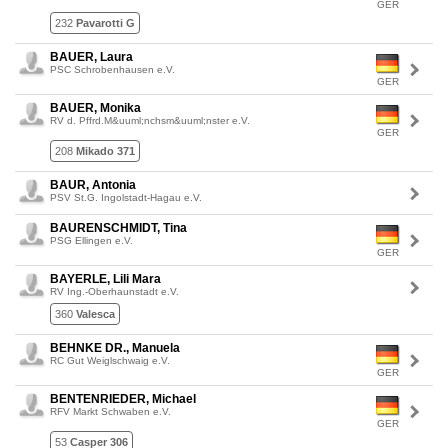
GER
232
Pavarotti G
BAUER, Laura
PSC Schrobenhausen e.V.
GER
BAUER, Monika
RV d. Pffrd.M&uuml;nchsm&uuml;nster e.V.
GER
208
Mikado 371
BAUR, Antonia
PSV St.G. Ingolstadt-Hagau e.V.
BAURENSCHMIDT, Tina
PSG Ellingen e.V.
GER
BAYERLE, Lili Mara
RV Ing.-Oberhaunstadt e.V.
360
Valesca
BEHNKE DR., Manuela
RC Gut Weiglschwaig e.V.
GER
BENTENRIEDER, Michael
RFV Markt Schwaben e.V.
GER
53
Casper 306