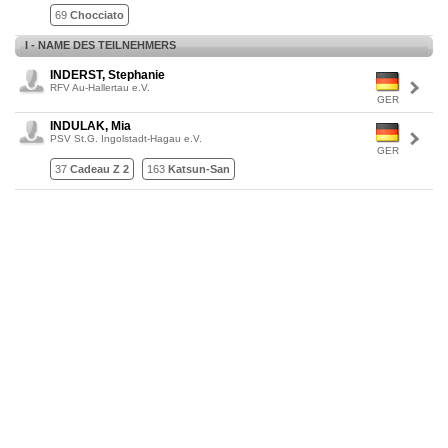
69
Chocciato
I - NAME DES TEILNEHMERS
INDERST, Stephanie
RFV Au-Hallertau e.V.
GER
INDULAK, Mia
PSV St.G. Ingolstadt-Hagau e.V.
GER
37
Cadeau Z 2
163
Katsun-San