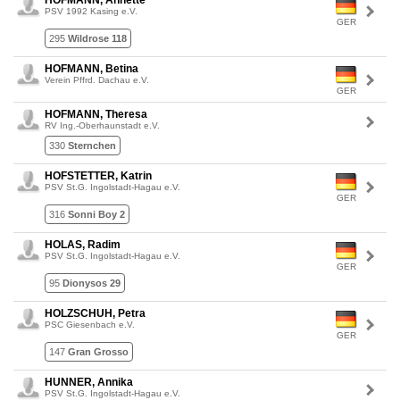
HOFMANN, Annette
PSV 1992 Kasing e.V.
GER
295
Wildrose 118
HOFMANN, Betina
Verein Pffrd. Dachau e.V.
GER
HOFMANN, Theresa
RV Ing.-Oberhaunstadt e.V.
330
Sternchen
HOFSTETTER, Katrin
PSV St.G. Ingolstadt-Hagau e.V.
GER
316
Sonni Boy 2
HOLAS, Radim
PSV St.G. Ingolstadt-Hagau e.V.
GER
95
Dionysos 29
HOLZSCHUH, Petra
PSC Giesenbach e.V.
GER
147
Gran Grosso
HUNNER, Annika
PSV St.G. Ingolstadt-Hagau e.V.