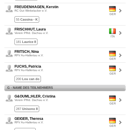
FREUDENHAGEN, Kerstin
RC Gut Winkelacker e.V.
GER
55
Cassina - K
FRISCHHUT, Laura
Verein Pffrd. Dachau e.V.
ITA
181
Laurice 8
FRITSCH, Nina
RFV Au-Hallertau e.V.
GER
FUCHS, Patricia
RFV Au-Hallertau e.V.
GER
200
Lou can do
G - NAME DES TEILNEHMERS
G&OUML;HLER, Cristina
Verein Pffrd. Dachau e.V.
GER
287
Unisono 8
GEIGER, Theresa
RFV Au-Hallertau e.V.
GER