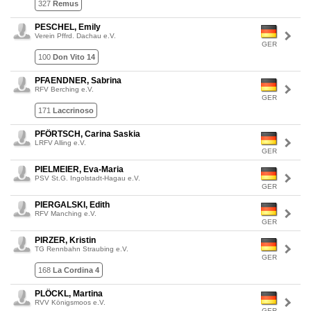
327
Remus
PESCHEL, Emily
Verein Pffrd. Dachau e.V.
GER
100
Don Vito 14
PFAENDNER, Sabrina
RFV Berching e.V.
GER
171
Laccrinoso
PFÖRTSCH, Carina Saskia
LRFV Alling e.V.
GER
PIELMEIER, Eva-Maria
PSV St.G. Ingolstadt-Hagau e.V.
GER
PIERGALSKI, Edith
RFV Manching e.V.
GER
PIRZER, Kristin
TG Rennbahn Straubing e.V.
GER
168
La Cordina 4
PLÖCKL, Martina
RVV Königsmoos e.V.
GER