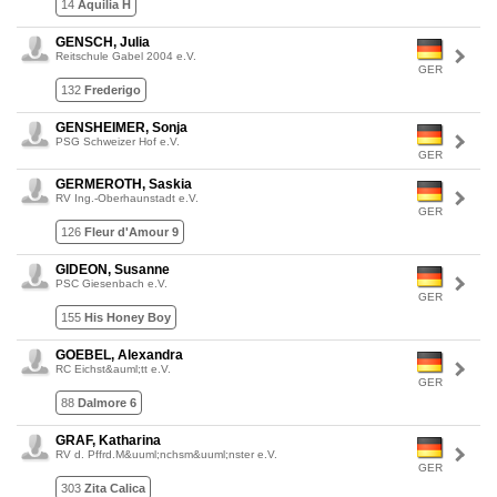
14
Aquilia H
GENSCH, Julia
Reitschule Gabel 2004 e.V.
GER
132
Frederigo
GENSHEIMER, Sonja
PSG Schweizer Hof e.V.
GER
GERMEROTH, Saskia
RV Ing.-Oberhaunstadt e.V.
GER
126
Fleur d'Amour 9
GIDEON, Susanne
PSC Giesenbach e.V.
GER
155
His Honey Boy
GOEBEL, Alexandra
RC Eichst&auml;tt e.V.
GER
88
Dalmore 6
GRAF, Katharina
RV d. Pffrd.M&uuml;nchsm&uuml;nster e.V.
GER
303
Zita Calica