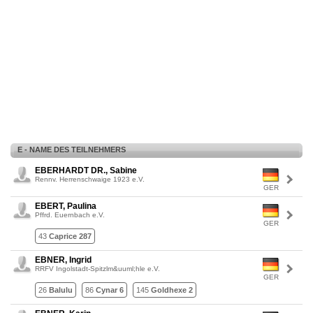
E - NAME DES TEILNEHMERS
EBERHARDT DR., Sabine
Rennv. Herrenschwaige 1923 e.V.
GER
EBERT, Paulina
Pffrd. Euernbach e.V.
GER
43
Caprice 287
EBNER, Ingrid
RRFV Ingolstadt-Spitzlm&uuml;hle e.V.
GER
26
Balulu
86
Cynar 6
145
Goldhexe 2