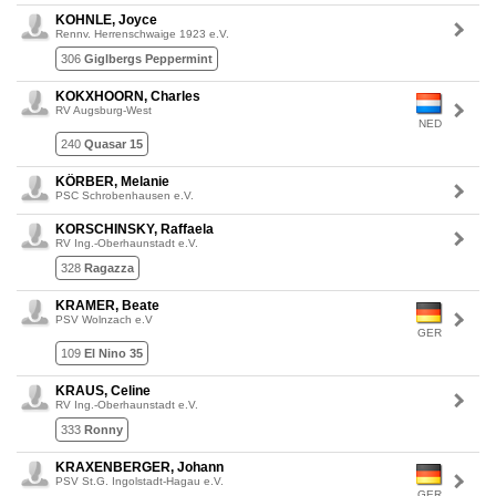
KOHNLE, Joyce
Rennv. Herrenschwaige 1923 e.V.
306
Giglbergs Peppermint
KOKXHOORN, Charles
RV Augsburg-West
NED
240
Quasar 15
KÖRBER, Melanie
PSC Schrobenhausen e.V.
KORSCHINSKY, Raffaela
RV Ing.-Oberhaunstadt e.V.
328
Ragazza
KRAMER, Beate
PSV Wolnzach e.V
GER
109
El Nino 35
KRAUS, Celine
RV Ing.-Oberhaunstadt e.V.
333
Ronny
KRAXENBERGER, Johann
PSV St.G. Ingolstadt-Hagau e.V.
GER