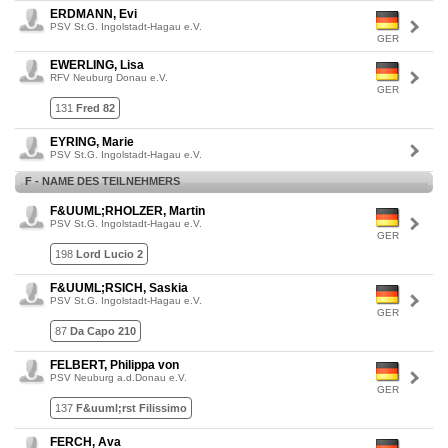
ERDMANN, Evi
PSV St.G. Ingolstadt-Hagau e.V.
GER
EWERLING, Lisa
RFV Neuburg Donau e.V.
GER
131
Fred 82
EYRING, Marie
PSV St.G. Ingolstadt-Hagau e.V.
F - NAME DES TEILNEHMERS
F&UUML;RHOLZER, Martin
PSV St.G. Ingolstadt-Hagau e.V.
GER
198
Lord Lucio 2
F&UUML;RSICH, Saskia
PSV St.G. Ingolstadt-Hagau e.V.
GER
87
Da Capo 210
FELBERT, Philippa von
PSV Neuburg a.d.Donau e.V.
GER
137
F&uuml;rst Filissimo
FERCH, Ava