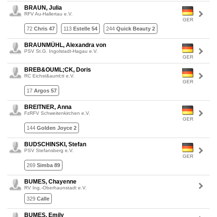
BRAUN, Julia
RFV Au-Hallertau e.V.
GER
72
Chris 47
113
Estelle 54
244
Quick Beauty 2
BRAUNMÜHL, Alexandra von
PSV St.G. Ingolstadt-Hagau e.V.
GER
BREB&OUML;CK, Doris
RC Eichst&auml;tt e.V.
GER
17
Argos 57
BREITNER, Anna
FzRFV Schweitenkirchen e.V.
GER
144
Golden Joyce 2
BUDSCHINSKI, Stefan
PSV Stefansberg e.V.
GER
269
Simba 89
BUMES, Chayenne
RV Ing.-Oberhaunstadt e.V.
329
Calle
BUMES, Emily