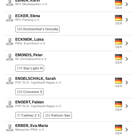
EBNER, Karin
RFV Mindelstetten e.V.
GER
ECKER, Elena
RFV Freising e.V.
GER
165
Krottenthal's Unicella
ECKNIGK, Luisa
Pffrd. Euernbach e.V.
GER
EMONDS, Peter
RC Eichst&auml;tt e.V.
GER
276
Star Light H
ENGELSCHALK, Sarah
PSV St.G. Ingolstadt-Hagau e.V.
GER
318
Concento S
ENGERT, Fabian
PSV St.G. Ingolstadt-Hagau e.V.
GER
37
Cadeau Z 2
163
Katsun-San
ERBER, Eva-Maria
Maisacher Pffrd. e.V.
GER