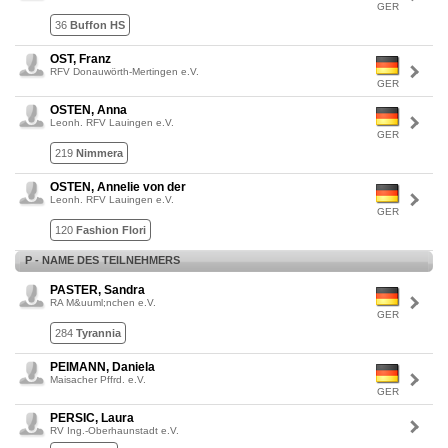
GER
36
Buffon HS
OST, Franz
RFV Donauwörth-Mertingen e.V.
GER
OSTEN, Anna
Leonh. RFV Lauingen e.V.
GER
219
Nimmera
OSTEN, Annelie von der
Leonh. RFV Lauingen e.V.
GER
120
Fashion Flori
P - NAME DES TEILNEHMERS
PASTER, Sandra
RA M&uuml;nchen e.V.
GER
284
Tyrannia
PEIMANN, Daniela
Maisacher Pffrd. e.V.
GER
PERSIC, Laura
RV Ing.-Oberhaunstadt e.V.