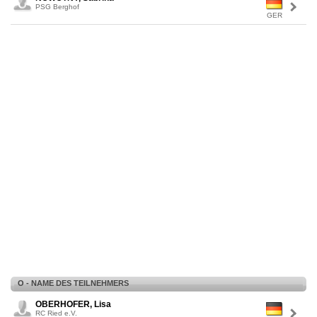
PSG Berghof
GER
O - NAME DES TEILNEHMERS
OBERHOFER, Lisa
RC Ried e.V.