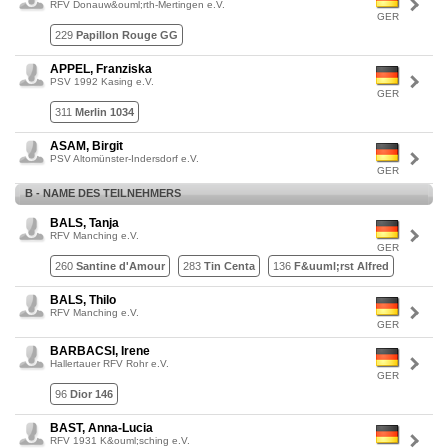
RFV Donauw&ouml;rth-Mertingen e.V.
GER
229
Papillon Rouge GG
APPEL, Franziska
PSV 1992 Kasing e.V.
GER
311
Merlin 1034
ASAM, Birgit
PSV Altomünster-Indersdorf e.V.
GER
B - NAME DES TEILNEHMERS
BALS, Tanja
RFV Manching e.V.
GER
260
Santine d'Amour
283
Tin Centa
136
F&uuml;rst Alfred
BALS, Thilo
RFV Manching e.V.
GER
BARBACSI, Irene
Hallertauer RFV Rohr e.V.
GER
96
Dior 146
BAST, Anna-Lucia
RFV 1931 K&ouml;sching e.V.