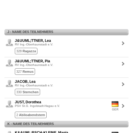
J - NAME DES TEILNEHMERS
J&UUML;TTNER, Lea
RV Ing.-Oberhaunstadt e.V.
328
Ragazza
J&UUML;TTNER, Pia
RV Ing.-Oberhaunstadt e.V.
327
Remus
JACOB, Lea
RV Ing.-Oberhaunstadt e.V.
330
Sternchen
JUST, Dorothea
PSV St.G. Ingolstadt-Hagau e.V.
GER
2
Abiloabendstern
K - NAME DES TEILNEHMERS
K&AUML;RSCH-KLEINE, Manja