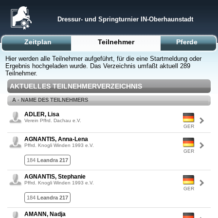
Dressur- und Springturnier IN-Oberhaunstadt
Zeitplan
Teilnehmer
Pferde
Hier werden alle Teilnehmer aufgeführt, für die eine Startmeldung oder
Ergebnis hochgeladen wurde. Das Verzeichnis umfaßt aktuell 289
Teilnehmer.
AKTUELLES TEILNEHMERVERZEICHNIS
A - NAME DES TEILNEHMERS
ADLER, Lisa
Verein Pffrd. Dachau e.V.
GER
AGNANTIS, Anna-Lena
Pffrd. Knogli Winden 1993 e.V.
GER
184
Leandra 217
AGNANTIS, Stephanie
Pffrd. Knogli Winden 1993 e.V.
GER
184
Leandra 217
AMANN, Nadja