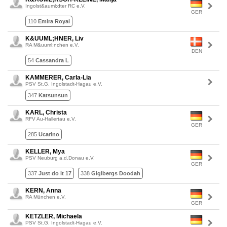
Ingolst&auml;dter RC e.V.
GER
110
Emira Royal
K&UUML;HNER, Liv
RA M&uuml;nchen e.V.
DEN
54
Cassandra L
KAMMERER, Carla-Lia
PSV St.G. Ingolstadt-Hagau e.V.
347
Katsunsun
KARL, Christa
RFV Au-Hallertau e.V.
GER
285
Ucarino
KELLER, Mya
PSV Neuburg a.d.Donau e.V.
GER
337
Just do it 17
338
Giglbergs Doodah
KERN, Anna
RA München e.V.
GER
KETZLER, Michaela
PSV St.G. Ingolstadt-Hagau e.V.