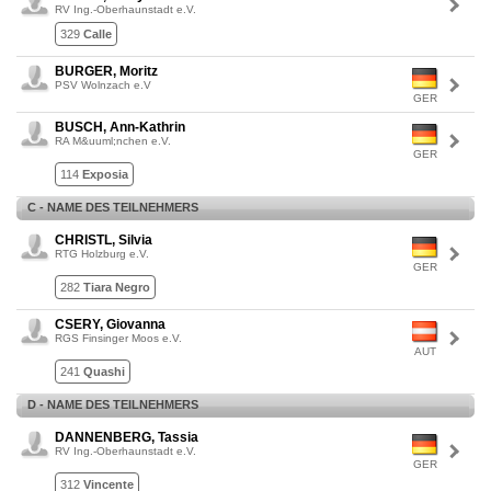
RV Ing.-Oberhaunstadt e.V.
329
Calle
BURGER, Moritz
PSV Wolnzach e.V
GER
BUSCH, Ann-Kathrin
RA M&uuml;nchen e.V.
GER
114
Exposia
C - NAME DES TEILNEHMERS
CHRISTL, Silvia
RTG Holzburg e.V.
GER
282
Tiara Negro
CSERY, Giovanna
RGS Finsinger Moos e.V.
AUT
241
Quashi
D - NAME DES TEILNEHMERS
DANNENBERG, Tassia
RV Ing.-Oberhaunstadt e.V.
GER
312
Vincente