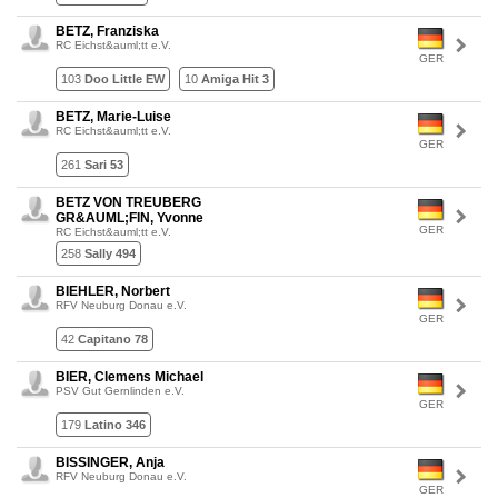
BETZ, Franziska
RC Eichst&auml;tt e.V.
GER
103
Doo Little EW
10
Amiga Hit 3
BETZ, Marie-Luise
RC Eichst&auml;tt e.V.
GER
261
Sari 53
BETZ VON TREUBERG
GR&AUML;FIN, Yvonne
GER
RC Eichst&auml;tt e.V.
258
Sally 494
BIEHLER, Norbert
RFV Neuburg Donau e.V.
GER
42
Capitano 78
BIER, Clemens Michael
PSV Gut Gernlinden e.V.
GER
179
Latino 346
BISSINGER, Anja
RFV Neuburg Donau e.V.
GER