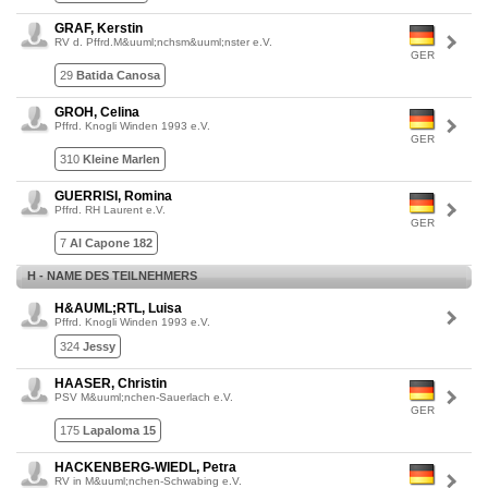
GRAF, Kerstin
RV d. Pffrd.M&uuml;nchsm&uuml;nster e.V.
GER
29
Batida Canosa
GROH, Celina
Pffrd. Knogli Winden 1993 e.V.
GER
310
Kleine Marlen
GUERRISI, Romina
Pffrd. RH Laurent e.V.
GER
7
Al Capone 182
H - NAME DES TEILNEHMERS
H&AUML;RTL, Luisa
Pffrd. Knogli Winden 1993 e.V.
324
Jessy
HAASER, Christin
PSV M&uuml;nchen-Sauerlach e.V.
GER
175
Lapaloma 15
HACKENBERG-WIEDL, Petra
RV in M&uuml;nchen-Schwabing e.V.