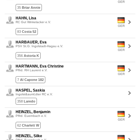
GER
35
Briar Annie
HAHN, Lisa
RC Gut Winkelacker e.V.
GER
83
Costa 52
HARBAUER, Eva
PSV St.G. Ingolstadt-Hagau e.V.
GER
356
Astoria K
HARTMANN, Eva Christine
Pffrd. RH Laurent e.V.
GER
7
Al Capone 182
HASPEL, Saskia
Ingolst&auml;dter RC e.V.
358
Laredo
HEINZEL, Benjamin
Pffrd. Euernbach e.V.
GER
62
Charlett W
HEINZEL, Silke
Pffrd. Euernbach e.V.