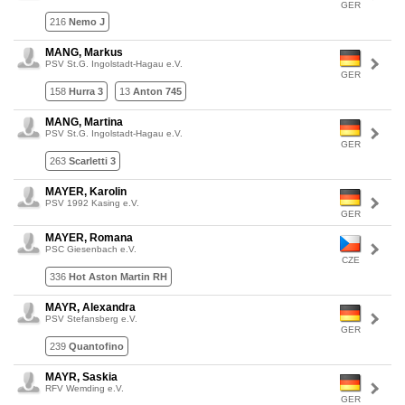
GER
216
Nemo J
MANG, Markus
PSV St.G. Ingolstadt-Hagau e.V.
GER
158
Hurra 3
13
Anton 745
MANG, Martina
PSV St.G. Ingolstadt-Hagau e.V.
GER
263
Scarletti 3
MAYER, Karolin
PSV 1992 Kasing e.V.
GER
MAYER, Romana
PSC Giesenbach e.V.
CZE
336
Hot Aston Martin RH
MAYR, Alexandra
PSV Stefansberg e.V.
GER
239
Quantofino
MAYR, Saskia
RFV Wemding e.V.
GER