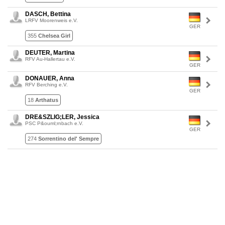
DASCH, Bettina
LRFV Moorenweis e.V.
GER
355
Chelsea Girl
DEUTER, Martina
RFV Au-Hallertau e.V.
GER
DONAUER, Anna
RFV Berching e.V.
GER
18
Arthatus
DRE&SZLIG;LER, Jessica
PSC P&ouml;rnbach e.V.
GER
274
Sorrentino del' Sempre