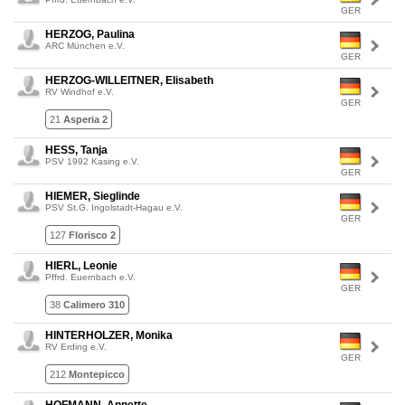
GER
HERZOG, Paulina
ARC München e.V.
GER
HERZOG-WILLEITNER, Elisabeth
RV Windhof e.V.
GER
21
Asperia 2
HESS, Tanja
PSV 1992 Kasing e.V.
GER
HIEMER, Sieglinde
PSV St.G. Ingolstadt-Hagau e.V.
GER
127
Florisco 2
HIERL, Leonie
Pffrd. Euernbach e.V.
GER
38
Calimero 310
HINTERHOLZER, Monika
RV Erding e.V.
GER
212
Montepicco