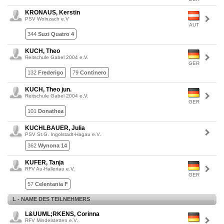
KRONAUS, Kerstin
PSV Wolnzach e.V
AUT
344
Suzi Quatro 4
KUCH, Theo
Reitschule Gabel 2004 e.V.
GER
132
Frederigo
79
Continero
KUCH, Theo jun.
Reitschule Gabel 2004 e.V.
GER
101
Donathea
KUCHLBAUER, Julia
PSV St.G. Ingolstadt-Hagau e.V.
362
Wynona 14
KUFER, Tanja
RFV Au-Hallertau e.V.
GER
57
Celentania F
L - NAME DES TEILNEHMERS
L&UUML;RKENS, Corinna
RFV Mindelstetten e.V.