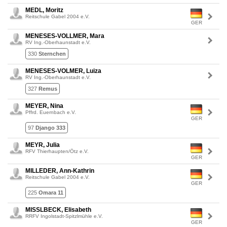
MEDL, Moritz
Reitschule Gabel 2004 e.V.
GER
MENESES-VOLLMER, Mara
RV Ing.-Oberhaunstadt e.V.
330
Sternchen
MENESES-VOLMER, Luiza
RV Ing.-Oberhaunstadt e.V.
327
Remus
MEYER, Nina
Pffrd. Euernbach e.V.
GER
97
Django 333
MEYR, Julia
RFV Thierhaupten/Ötz e.V.
GER
MILLEDER, Ann-Kathrin
Reitschule Gabel 2004 e.V.
GER
225
Omara 11
MISSLBECK, Elisabeth
RRFV Ingolstadt-Spitzlmühle e.V.
GER