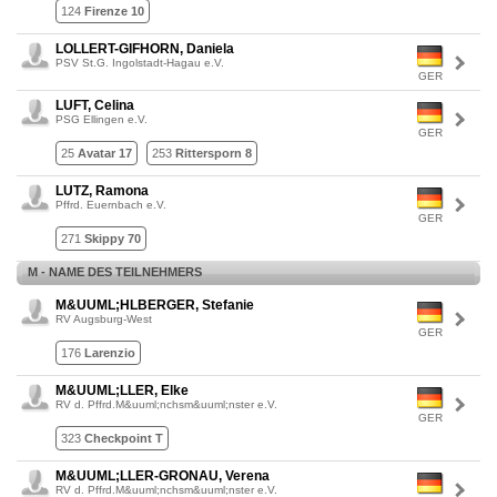
124
Firenze 10
LOLLERT-GIFHORN, Daniela
PSV St.G. Ingolstadt-Hagau e.V.
GER
LUFT, Celina
PSG Ellingen e.V.
GER
25
Avatar 17
253
Rittersporn 8
LUTZ, Ramona
Pffrd. Euernbach e.V.
GER
271
Skippy 70
M - NAME DES TEILNEHMERS
M&UUML;HLBERGER, Stefanie
RV Augsburg-West
GER
176
Larenzio
M&UUML;LLER, Elke
RV d. Pffrd.M&uuml;nchsm&uuml;nster e.V.
GER
323
Checkpoint T
M&UUML;LLER-GRONAU, Verena
RV d. Pffrd.M&uuml;nchsm&uuml;nster e.V.