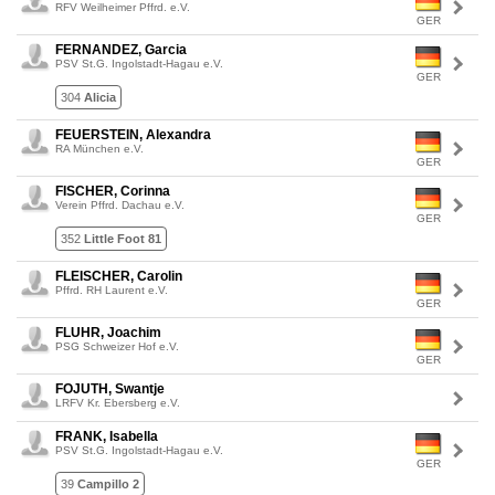
RFV Weilheimer Pffrd. e.V.
GER
FERNANDEZ, Garcia
PSV St.G. Ingolstadt-Hagau e.V.
GER
304
Alicia
FEUERSTEIN, Alexandra
RA München e.V.
GER
FISCHER, Corinna
Verein Pffrd. Dachau e.V.
GER
352
Little Foot 81
FLEISCHER, Carolin
Pffrd. RH Laurent e.V.
GER
FLUHR, Joachim
PSG Schweizer Hof e.V.
GER
FOJUTH, Swantje
LRFV Kr. Ebersberg e.V.
FRANK, Isabella
PSV St.G. Ingolstadt-Hagau e.V.
GER
39
Campillo 2