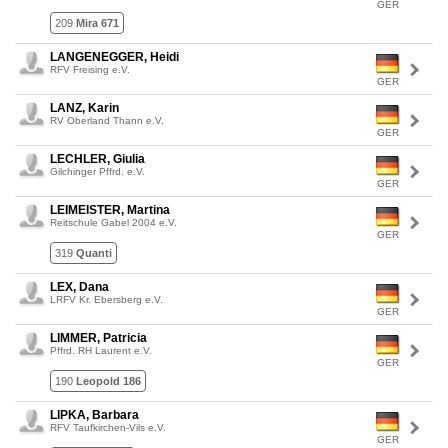
GER
209
Mira 671
LANGENEGGER, Heidi
RFV Freising e.V.
GER
LANZ, Karin
RV Oberland Thann e.V.
GER
LECHLER, Giulia
Gilchinger Pffrd. e.V.
GER
LEIMEISTER, Martina
Reitschule Gabel 2004 e.V.
GER
319
Quanti
LEX, Dana
LRFV Kr. Ebersberg e.V.
GER
LIMMER, Patricia
Pffrd. RH Laurent e.V.
GER
190
Leopold 186
LIPKA, Barbara
RFV Taufkirchen-Vils e.V.
GER