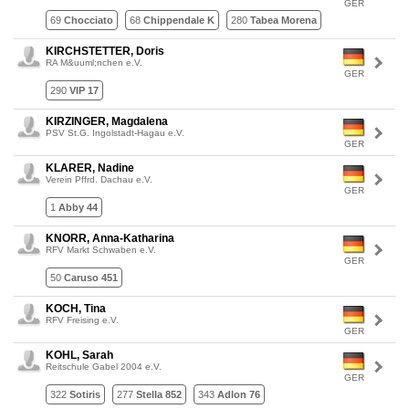
GER
69
Chocciato
68
Chippendale K
280
Tabea Morena
KIRCHSTETTER, Doris
RA M&uuml;nchen e.V.
GER
290
VIP 17
KIRZINGER, Magdalena
PSV St.G. Ingolstadt-Hagau e.V.
GER
KLARER, Nadine
Verein Pffrd. Dachau e.V.
GER
1
Abby 44
KNORR, Anna-Katharina
RFV Markt Schwaben e.V.
GER
50
Caruso 451
KOCH, Tina
RFV Freising e.V.
GER
KOHL, Sarah
Reitschule Gabel 2004 e.V.
GER
322
Sotiris
277
Stella 852
343
Adlon 76