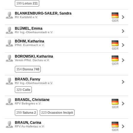
199
Lotus 211
BLANKENBURG-SAILER, Sandra
RV Karlsfeld e.V.
GER
BLÜMEL, Emma
RV Ing.-Oberhaunstadt e.V.
BÖHM, Katharina
Pffrd. Euernbach e.V.
GER
BOROWSKI, Katharina
Verein Pffrd. Dachau e.V.
GER
354
Donna 748
BRAND, Fanny
RV Ing.-Oberhaunstadt e.V.
329
Calle
BRANDL, Christiane
RFV Beilngries e.V.
GER
259
Saluna 2
223
Ocassion Incipit
BRAUN, Carina
RFV Au-Hallertau e.V.
GER