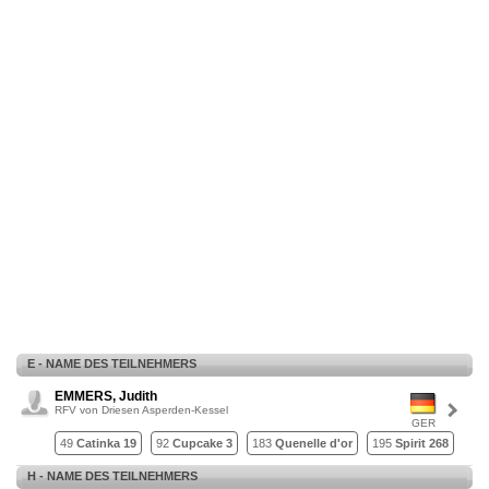
E - NAME DES TEILNEHMERS
EMMERS, Judith
RFV von Driesen Asperden-Kessel
GER
49
Catinka 19
92
Cupcake 3
183
Quenelle d'or
195
Spirit 268
H - NAME DES TEILNEHMERS