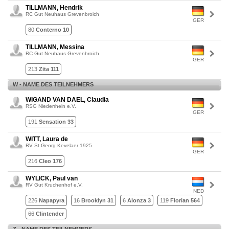
TILLMANN, Hendrik
RC Gut Neuhaus Grevenbroich
GER
80
Conterno 10
TILLMANN, Messina
RC Gut Neuhaus Grevenbroich
GER
213
Zita 111
W - NAME DES TEILNEHMERS
WIGAND VAN DAEL, Claudia
RSG Niederrhein e.V.
GER
191
Sensation 33
WITT, Laura de
RV St.Georg Kevelaer 1925
GER
216
Cleo 176
WYLICK, Paul van
RV Gut Kruchenhof e.V.
NED
226
Napapyra
16
Brooklyn 31
6
Alonza 3
119
Florian 564
66
Clintender