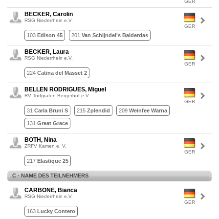
GER
BECKER, Carolin
RSG Niederrhein e.V.
GER
103
Edison 45
201
Van Schijndel's Balderdas
BECKER, Laura
RSG Niederrhein e.V.
GER
224
Catina del Masset 2
BELLEN RODRIGUES, Miguel
RV Torfgrafen Bergerhof e.V.
GER
31
Carla Bruni S
215
Zplendid
209
Weinfee Warna
131
Great Grace
BOTH, Nina
ZRFV Kamen e. V.
GER
217
Elastique 25
C - NAME DES TEILNEHMERS
CARBONE, Bianca
RSG Niederrhein e.V.
GER
163
Lucky Contero