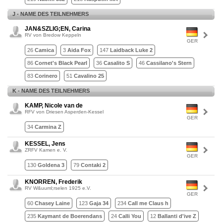
J - NAME DES TEILNEHMERS
JAN&SZLIG;EN, Carina
RV von Bredow Keppeln
GER
26
Camica
3
Aida Fox
147
Laidback Luke 2
86
Cornet's Black Pearl
36
Casalito S
46
Cassilano's Stern
83
Corinero
51
Cavalino 25
K - NAME DES TEILNEHMERS
KAMP, Nicole van de
RFV von Driesen Asperden-Kessel
GER
34
Carmina Z
KESSEL, Jens
ZRFV Kamen e. V.
GER
130
Goldena 3
79
Contaki 2
KNORREN, Frederik
RV W&uuml;rselen 1925 e.V.
GER
60
Chasey Laine
123
Gaja 34
234
Call me Claus h
235
Kaymant de Boerendans
24
Calli You
12
Ballanti d'ive Z