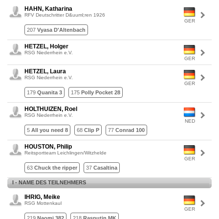
HAHN, Katharina
RFV Deutschritter D&uuml;ren 1926
GER
207
Vyasa D'Altenbach
HETZEL, Holger
RSG Niederrhein e.V.
GER
HETZEL, Laura
RSG Niederrhein e.V.
GER
179
Quanita 3
175
Polly Pocket 28
HOLTHUIZEN, Roel
RSG Niederrhein e.V.
NED
5
All you need 8
68
Clip P
77
Conrad 100
HOUSTON, Philip
Reitsportteam Leichlingen/Witzhelde
GER
63
Chuck the ripper
37
Casaltina
I - NAME DES TEILNEHMERS
IHRIG, Meike
RSG Mottenkaul
GER
219
Naomi 382
218
Rasputin MK