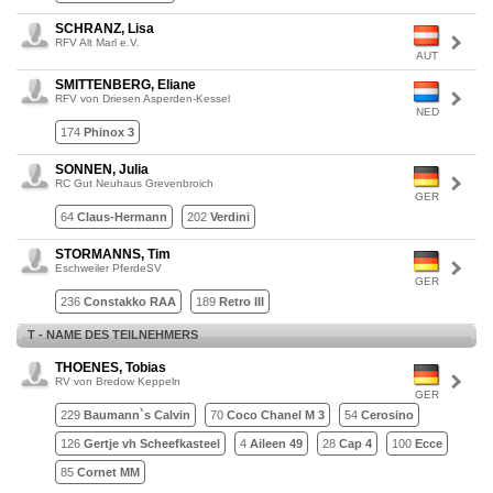
SCHRANZ, Lisa
RFV Alt Marl e.V.
AUT
SMITTENBERG, Eliane
RFV von Driesen Asperden-Kessel
NED
174
Phinox 3
SONNEN, Julia
RC Gut Neuhaus Grevenbroich
GER
64
Claus-Hermann
202
Verdini
STORMANNS, Tim
Eschweiler PferdeSV
GER
236
Constakko RAA
189
Retro III
T - NAME DES TEILNEHMERS
THOENES, Tobias
RV von Bredow Keppeln
GER
229
Baumann`s Calvin
70
Coco Chanel M 3
54
Cerosino
126
Gertje vh Scheefkasteel
4
Aileen 49
28
Cap 4
100
Ecce
85
Cornet MM