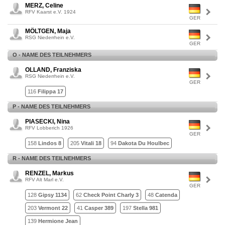
MERZ, Celine
RFV Kaarst e.V. 1924
GER
MÖLTGEN, Maja
RSG Niederrhein e.V.
GER
O - NAME DES TEILNEHMERS
OLLAND, Franziska
RSG Niederrhein e.V.
GER
116
Filippa 17
P - NAME DES TEILNEHMERS
PIASECKI, Nina
RFV Lobberich 1926
GER
158
Lindos 8
205
Vitali 18
94
Dakota Du Houlbec
R - NAME DES TEILNEHMERS
RENZEL, Markus
RFV Alt Marl e.V.
GER
128
Gipsy 1134
62
Check Point Charly 3
48
Catenda
203
Vermont 22
41
Casper 389
197
Stella 981
139
Hermione Jean