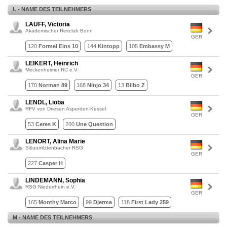
L - NAME DES TEILNEHMERS
LAUFF, Victoria
Akademischer Reitclub Bonn
GER
120
Formel Eins 10
144
Kintopp
105
Embassy M
LEIKERT, Heinrich
Meckenheimer RC e.V.
GER
170
Norman 89
168
Ninjo 34
13
Bilbo Z
LENDL, Lioba
RFV von Driesen Asperden-Kessel
GER
53
Ceres K
200
Une Question
LENORT, Alina Marie
S&uuml;ttenbacher RSG
GER
227
Casper H
LINDEMANN, Sophia
RSG Niederrhein e.V.
GER
165
Monthy Marco
99
Djerma
118
First Lady 259
M - NAME DES TEILNEHMERS