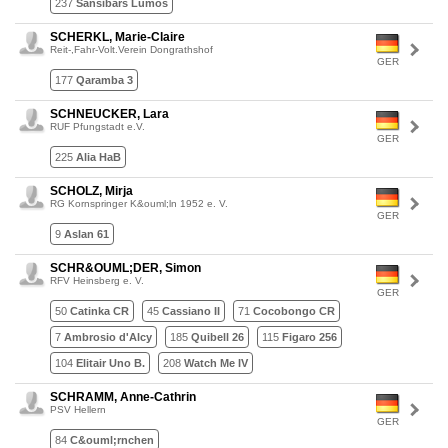
237
Sansibars Lumos
SCHERKL, Marie-Claire
Reit-,Fahr-Volt.Verein Dongrathshof
GER
177
Qaramba 3
SCHNEUCKER, Lara
RUF Pfungstadt e.V.
GER
225
Alia HaB
SCHOLZ, Mirja
RG Kornspringer K&ouml;ln 1952 e. V.
GER
9
Aslan 61
SCHR&OUML;DER, Simon
RFV Heinsberg e. V.
GER
50
Catinka CR
45
Cassiano II
71
Cocobongo CR
7
Ambrosio d'Alcy
185
Quibell 26
115
Figaro 256
104
Elitair Uno B.
208
Watch Me IV
SCHRAMM, Anne-Cathrin
PSV Hellern
GER
84
C&ouml;rnchen