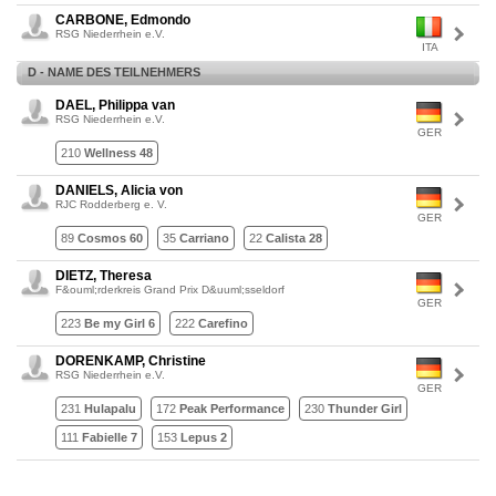
CARBONE, Edmondo
RSG Niederrhein e.V.
ITA
D - NAME DES TEILNEHMERS
DAEL, Philippa van
RSG Niederrhein e.V.
GER
210
Wellness 48
DANIELS, Alicia von
RJC Rodderberg e. V.
GER
89
Cosmos 60
35
Carriano
22
Calista 28
DIETZ, Theresa
F&ouml;rderkreis Grand Prix D&uuml;sseldorf
GER
223
Be my Girl 6
222
Carefino
DORENKAMP, Christine
RSG Niederrhein e.V.
GER
231
Hulapalu
172
Peak Performance
230
Thunder Girl
111
Fabielle 7
153
Lepus 2