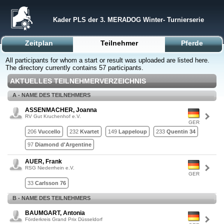
Kader PLS der 3. MERADOG Winter- Turnierserie
Zeitplan
Teilnehmer
Pferde
All participants for whom a start or result was uploaded are listed here.
The directory currently contains 57 participants.
AKTUELLES TEILNEHMERVERZEICHNIS
A - NAME DES TEILNEHMERS
ASSENMACHER, Joanna
RV Gut Kruchenhof e.V.
GER
206
Vuccello
232
Kvartet
149
Lappeloup
233
Quentin 34
97
Diamond d'Argentine
AUER, Frank
RSG Niederrhein e.V.
GER
33
Carlsson 76
B - NAME DES TEILNEHMERS
BAUMGART, Antonia
Förderkreis Grand Prix Düsseldorf