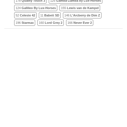
178
Quality Touch 3
125
Gamba-Zamba by Lux-Horses
124
Gallileo By Lux-Horses
155
Lewis van de Kampel
52
Celeste 42
11
Babett SD
146
L'Arcberry de Dim Z
196
Starmax
160
Lord Grey 2
166
Never Ever 2