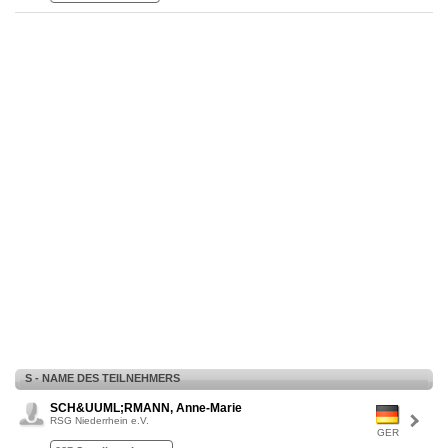
S - NAME DES TEILNEHMERS
SCH&UUML;RMANN, Anne-Marie
RSG Niederrhein e.V.
GER