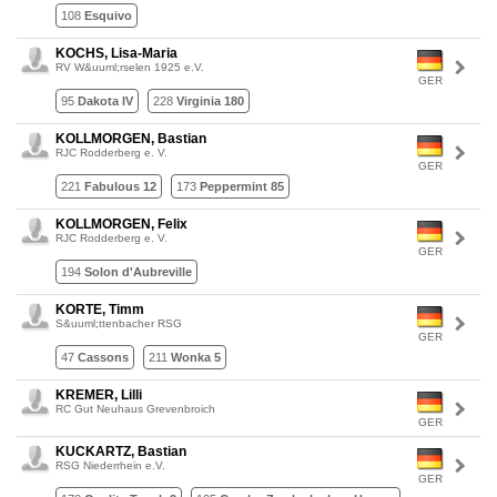
108
Esquivo
KOCHS, Lisa-Maria
RV W&uuml;rselen 1925 e.V.
GER
95
Dakota IV
228
Virginia 180
KOLLMORGEN, Bastian
RJC Rodderberg e. V.
GER
221
Fabulous 12
173
Peppermint 85
KOLLMORGEN, Felix
RJC Rodderberg e. V.
GER
194
Solon d'Aubreville
KORTE, Timm
S&uuml;ttenbacher RSG
GER
47
Cassons
211
Wonka 5
KREMER, Lilli
RC Gut Neuhaus Grevenbroich
GER
KUCKARTZ, Bastian
RSG Niederrhein e.V.
GER