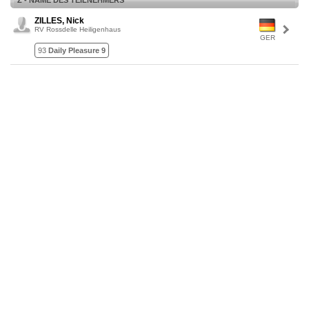
Z - NAME DES TEILNEHMERS
ZILLES, Nick
RV Rossdelle Heiligenhaus
GER
93
Daily Pleasure 9