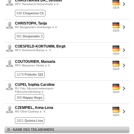
CHRISTMANN DR., Jennifer
RFV Havixbeck-Hohenholte e.V.
GER
548
Chayenna Ch
CHRISTOPH, Tanja
RV Bergkamen-Overberge e.V.
GER
981
Desperado J
COESFELD-KORTUMM, Birgit
RFV Dortmund-Barop e. V.
GER
COUTOURIER, Manuela
RFV Massener Heide e.V.
GER
1279
Fridolin 322
CUPEI, Sophia Caroline
RV Fritz S&uuml;mmermann
Fr&ouml;ndenberg e.
GER
360
Happy Hugo
CZEMPIEL, Anna-Lena
RG Ober-Castrop e. V.
GER
1821
Quinta Lisa
D - NAME DES TEILNEHMERS