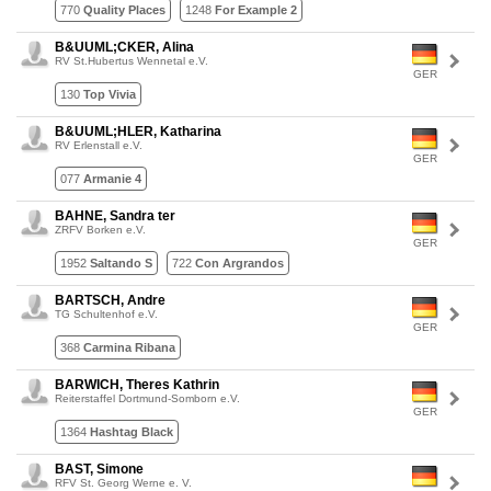
770
Quality Places
1248
For Example 2
B&UUML;CKER, Alina
RV St.Hubertus Wennetal e.V.
GER
130
Top Vivia
B&UUML;HLER, Katharina
RV Erlenstall e.V.
GER
077
Armanie 4
BAHNE, Sandra ter
ZRFV Borken e.V.
GER
1952
Saltando S
722
Con Argrandos
BARTSCH, Andre
TG Schultenhof e.V.
GER
368
Carmina Ribana
BARWICH, Theres Kathrin
Reiterstaffel Dortmund-Somborn e.V.
GER
1364
Hashtag Black
BAST, Simone
RFV St. Georg Werne e. V.