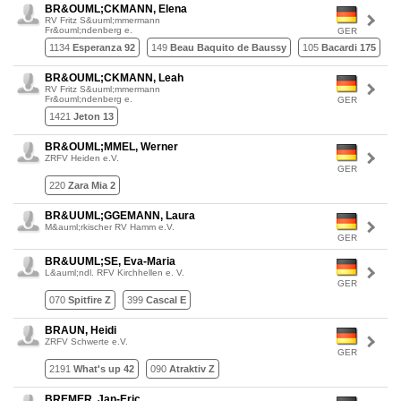
BR&OUML;CKMANN, Elena
RV Fritz S&uuml;mmermann
Fr&ouml;ndenberg e.
GER
1134
Esperanza 92
149
Beau Baquito de Baussy
105
Bacardi 175
BR&OUML;CKMANN, Leah
RV Fritz S&uuml;mmermann
Fr&ouml;ndenberg e.
GER
1421
Jeton 13
BR&OUML;MMEL, Werner
ZRFV Heiden e.V.
GER
220
Zara Mia 2
BR&UUML;GGEMANN, Laura
M&auml;rkischer RV Hamm e.V.
GER
BR&UUML;SE, Eva-Maria
L&auml;ndl. RFV Kirchhellen e. V.
GER
070
Spitfire Z
399
Cascal E
BRAUN, Heidi
ZRFV Schwerte e.V.
GER
2191
What's up 42
090
Atraktiv Z
BREMER, Jan-Eric