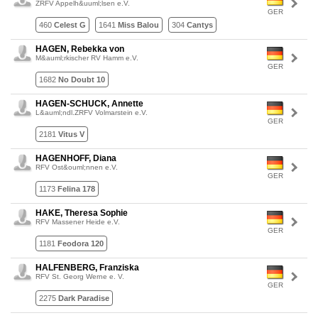
ZRFV Appelh&uuml;lsen e.V.
GER
460
Celest G
1641
Miss Balou
304
Cantys
HAGEN, Rebekka von
M&auml;rkischer RV Hamm e.V.
GER
1682
No Doubt 10
HAGEN-SCHUCK, Annette
L&auml;ndl.ZRFV Volmarstein e.V.
GER
2181
Vitus V
HAGENHOFF, Diana
RFV Ost&ouml;nnen e.V.
GER
1173
Felina 178
HAKE, Theresa Sophie
RFV Massener Heide e.V.
GER
1181
Feodora 120
HALFENBERG, Franziska
RFV St. Georg Werne e. V.
GER
2275
Dark Paradise