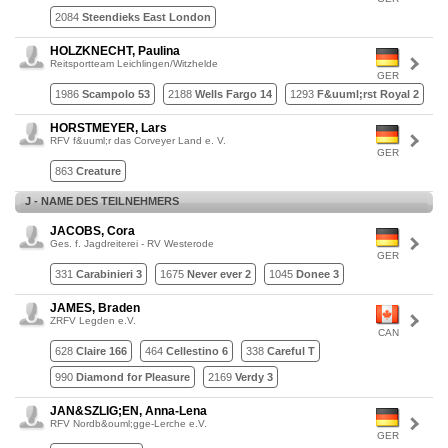
2084
Steendieks East London
HOLZKNECHT, Paulina
Reitsportteam Leichlingen/Witzhelde
GER
1986
Scampolo 53
2188
Wells Fargo 14
1293
F&uuml;rst Royal 2
HORSTMEYER, Lars
RFV f&uuml;r das Corveyer Land e. V.
GER
863
Creature
J - NAME DES TEILNEHMERS
JACOBS, Cora
Ges. f. Jagdreiterei - RV Westerode
GER
331
Carabinieri 3
1675
Never ever 2
1045
Donee 3
JAMES, Braden
ZRFV Legden e.V.
CAN
628
Claire 166
464
Cellestino 6
338
Careful T
990
Diamond for Pleasure
2169
Verdy 3
JAN&SZLIG;EN, Anna-Lena
RFV Nordb&ouml;gge-Lerche e.V.
GER