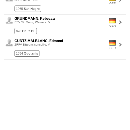
GER
1965
San Negro
GRUNDMANN, Rebecca
RFV St. Georg Werne e. V.
GER
878
Cruiz BE
GUNTZ-MALBLANC, Edmond
ZRFV B&ouml;sensell e. V.
GER
1834
Quotanis