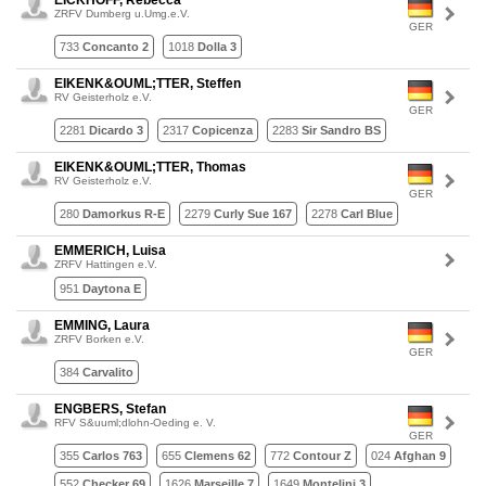
EICKHOFF, Rebecca
ZRFV Dumberg u.Umg.e.V.
GER
733
Concanto 2
1018
Dolla 3
EIKENK&OUML;TTER, Steffen
RV Geisterholz e.V.
GER
2281
Dicardo 3
2317
Copicenza
2283
Sir Sandro BS
EIKENK&OUML;TTER, Thomas
RV Geisterholz e.V.
GER
280
Damorkus R-E
2279
Curly Sue 167
2278
Carl Blue
EMMERICH, Luisa
ZRFV Hattingen e.V.
951
Daytona E
EMMING, Laura
ZRFV Borken e.V.
GER
384
Carvalito
ENGBERS, Stefan
RFV S&uuml;dlohn-Oeding e. V.
GER
355
Carlos 763
655
Clemens 62
772
Contour Z
024
Afghan 9
552
Checker 69
1626
Marseille 7
1649
Montelini 3