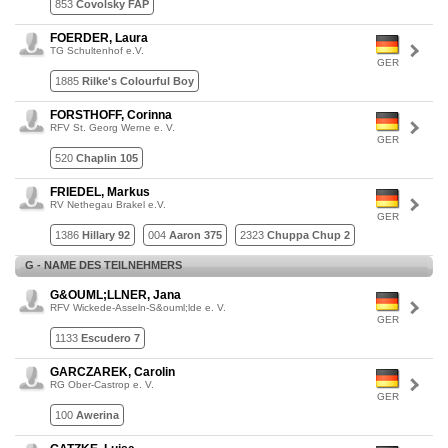
853
Covolsky FAP
FOERDER, Laura
TG Schultenhof e.V.
GER
1885
Rilke's Colourful Boy
FORSTHOFF, Corinna
RFV St. Georg Werne e. V.
GER
520
Chaplin 105
FRIEDEL, Markus
RV Nethegau Brakel e.V.
GER
1386
Hillary 92
004
Aaron 375
2323
Chuppa Chup 2
G - NAME DES TEILNEHMERS
G&OUML;LLNER, Jana
RFV Wickede-Asseln-S&ouml;lde e. V.
GER
1133
Escudero 7
GARCZAREK, Carolin
RG Ober-Castrop e. V.
GER
100
Awerina