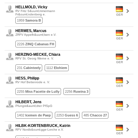
HELLMOLD, Vicky
RV Fritz S&uuml;mmermann
Fr&ouml;ndenberg e.
GER
1959
Samora B
HERMES, Marcus
ZRFV Appelh&uuml;lsen e.V.
GER
2226
ZINQ Cabanas FH
HERZING-MECKE, Chiara
RFV St. Georg Werne e. V.
GER
231
Cabinteely
1112
Elohiem
HESS, Philipp
RV Hof Bettenrode e. V.
GER
2255
Miss Facette de Lully
2256
Ruwina 3
HILBERT, Jens
Pfungst&auml;dter PfSpG
GER
1402
Icemen de Paep
2253
Guess 6
485
Chacco 27
HILBK-KORTENBRUCK, Katrin
RFV Nordb&ouml;gge-Lerche e.V.
GER