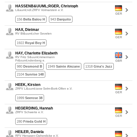
HASSENB&UUML;RGER, Christoph
L&auml;ndl.ZRFV Volmarstein e.V.
GER
156
Bella Balou H
943
Darquito
HAX, Dietmar
RV Bl&uuml;cher Sevelen
GER
1922
Royal Boy H
HAY, Charlotte Elizabeth
RV Fritz S&uuml;mmermann
Fr&ouml;ndenberg e.
GBR
980
Desmond B
1949
Sainte Alezane
1318
Gina's Jazz
2104
Sunrise 148
HEEK, Kirsten
ZRFV L&uuml;tzow Selm-Bork-Olfen e.V.
GER
1999
Seerose 38
HEGERDING, Hannah
ZRFV Schwerte e.V.
GER
280
Frieda Gold H
HEILER, Daniela
RFV Hengsen-Opherdicke e.V.