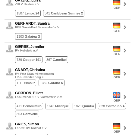
GATZKE, Luisa
ZRFV Heiden e.V.
GER
1507
Lenox 24
341
Caribbean Sunrise 2
GERHARDT, Sandra
RFV Soest-Bad Sassendorf e.V.
GER
1303
Galatea G
GIERSE, Jennifer
RV Hellefeld e.V.
GER
789
Cooper 191
367
Carmikel
GNADT, Christina
RV Fritz S&uuml;mmermann
Fr&ouml;ndenberg e.
GER
1111
Elms P
1332
Gotano 6
GORDON, Elliott
L&auml;ndl.ZRFV Volmarstein e.V.
GBR
471
Cenloumiro
1643
Mistique
1823
Quintia
828
Corradino 4
803
Coravelle
GRIES, Simon
Landw. RV Kalthof e.V.
GER