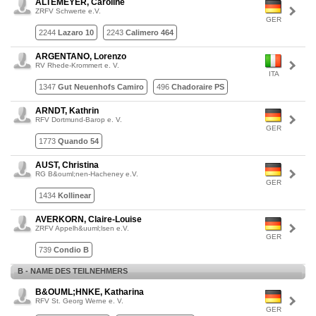
ALTEMEYER, Caroline
ZRFV Schwerte e.V.
GER
2244
Lazaro 10
2243
Calimero 464
ARGENTANO, Lorenzo
RV Rhede-Krommert e. V.
ITA
1347
Gut Neuenhofs Camiro
496
Chadoraire PS
ARNDT, Kathrin
RFV Dortmund-Barop e. V.
GER
1773
Quando 54
AUST, Christina
RG B&ouml;nen-Hacheney e.V.
GER
1434
Kollinear
AVERKORN, Claire-Louise
ZRFV Appelh&uuml;lsen e.V.
GER
739
Condio B
B - NAME DES TEILNEHMERS
B&OUML;HNKE, Katharina
RFV St. Georg Werne e. V.
GER