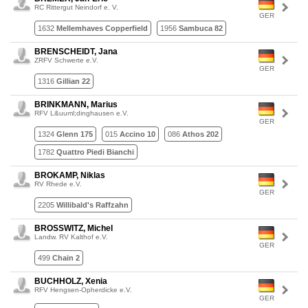
RC Rittergut Neindorf e. V.
GER
1632
Mellemhaves Copperfield
1956
Sambuca 82
BRENSCHEIDT, Jana
ZRFV Schwerte e.V.
GER
1316
Gillian 22
BRINKMANN, Marius
RFV L&uuml;dinghausen e.V.
GER
1324
Glenn 175
015
Accino 10
086
Athos 202
1782
Quattro Piedi Bianchi
BROKAMP, Niklas
RV Rhede e.V.
GER
2205
Willibald's Raffzahn
BROSSWITZ, Michel
Landw. RV Kalthof e.V.
GER
499
Chain 2
BUCHHOLZ, Xenia
RFV Hengsen-Opherdicke e.V.
GER