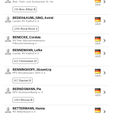
Reit-, Fahr- und Zuchtverein St. Hu
GER
198
Bon Affair B
BEDEH&AUML;SING, Astrid
Landw. RV Kalthof e.V.
GER
1896
Rock Rose 3
BENECKE, Cordula
RV Fritz S&uuml;mmermann
Fr&ouml;ndenberg e.
GER
BENNEMANN, Lefke
Landw. RV Kalthof e.V.
GER
602
Christobal 21
BENNINGHOFF, J&ouml;rg
RFV Bruckhausen 1925 e.V.
GER
907
Dactari K
BERNDSMANN, Pia
RFV Dortmund-Barop e. V.
GER
1883
Ricosa B
BETTERMANN, Hanna
RV Birkenbaum e.V.