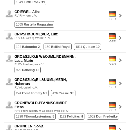
1549
Little Rock 39
GRIEWEL, Alina
RV Rhynern e.V.
GER
1855
Rastella Ragazzina
GRIPSH&OUML;VER, Lutz
RFV St. Georg Werne e. V.
GER
124
Balounito 2
160
Bellini Royal
1811
Quidam 10
GRO&SZLIG;E W&OUML;RDEMANN,
Luca-Marie
GER
RUFV Hasbergen e.V.
929
Dancing 12
GRO&SZLIG;E-L&UUML;MERN,
Hubertus
GER
RV Albersloh e.V.
224
C'est Tommy NT
426
Cassie NT
GRONEWOLD-PFANNSCHMIDT,
Elena
GER
RFV Pferdezentrum Edersee Waldeck-O
1298
F&uuml;rstentanz 5
1172
Felicitas H
1032
Don Frederike
GRUNDEN, Sonja
ZRFV Borken e.V.