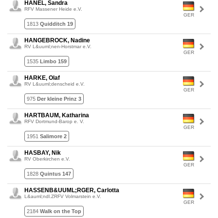
HANEL, Sandra
RFV Massener Heide e.V.
GER
1813
Quidditch 19
HANGEBROCK, Nadine
RV L&uuml;nen-Horstmar e.V.
GER
1535
Limbo 159
HARKE, Olaf
RV L&uuml;denscheid e.V.
GER
975
Der kleine Prinz 3
HARTBAUM, Katharina
RFV Dortmund-Barop e. V.
GER
1951
Salimore 2
HASBAY, Nik
RV Oberkirchen e.V.
GER
1828
Quintus 147
HASSENB&UUML;RGER, Carlotta
L&auml;ndl.ZRFV Volmarstein e.V.
GER
2184
Walk on the Top