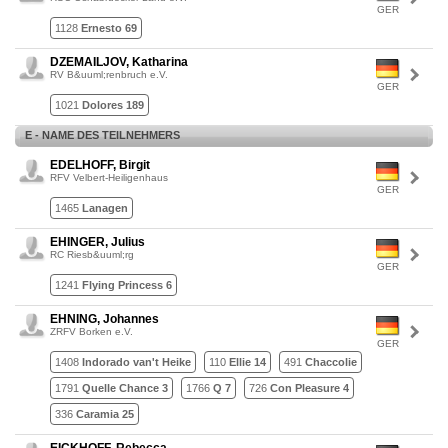
GER
1128
Ernesto 69
DZEMAILJOV, Katharina
RV B&uuml;renbruch e.V.
GER
1021
Dolores 189
E - NAME DES TEILNEHMERS
EDELHOFF, Birgit
RFV Velbert-Heiligenhaus
GER
1465
Lanagen
EHINGER, Julius
RC Riesb&uuml;rg
GER
1241
Flying Princess 6
EHNING, Johannes
ZRFV Borken e.V.
GER
1408
Indorado van't Heike
110
Ellie 14
491
Chaccolie
1791
Quelle Chance 3
1766
Q 7
726
Con Pleasure 4
336
Caramia 25