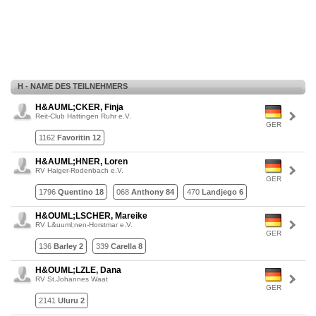
H - NAME DES TEILNEHMERS
H&AUML;CKER, Finja
Reit-Club Hattingen Ruhr e.V.
GER
1162
Favoritin 12
H&AUML;HNER, Loren
RV Haiger-Rodenbach e.V.
GER
1796
Quentino 18
068
Anthony 84
470
Landjego 6
H&OUML;LSCHER, Mareike
RV L&uuml;nen-Horstmar e.V.
GER
136
Barley 2
339
Carella 8
H&OUML;LZLE, Dana
RV St.Johannes Waat
GER
2141
Uluru 2