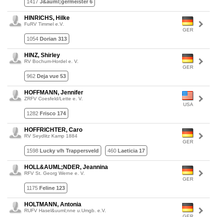
1417
J&auml;germeister 6
HINRICHS, Hilke
FuRV Timmel e.V.
GER
1054
Dorian 313
HINZ, Shirley
RV Bochum-Hordel e. V.
GER
962
Deja vue 53
HOFFMANN, Jennifer
ZRFV Coesfeld/Lette e. V.
USA
1282
Frisco 174
HOFFRICHTER, Caro
RV Seydlitz Kamp 1884
GER
1598
Lucky v/h Trappersveld
460
Laeticia 17
HOLL&AUML;NDER, Jeannina
RFV St. Georg Werne e. V.
GER
1175
Feline 123
HOLTMANN, Antonia
RUFV Hasel&uuml;nne u.Umgb. e.V.
GER