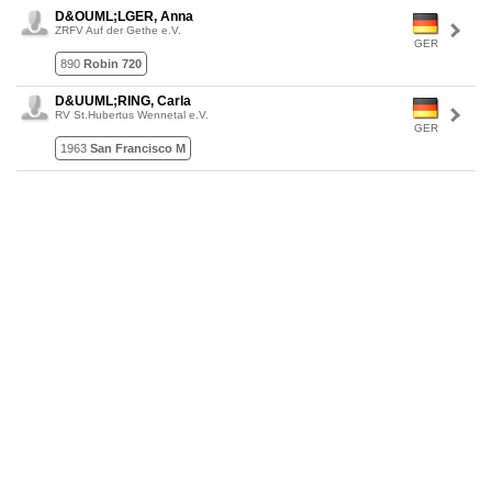
D&OUML;LGER, Anna
ZRFV Auf der Gethe e.V.
GER
890
Robin 720
D&UUML;RING, Carla
RV St.Hubertus Wennetal e.V.
GER
1963
San Francisco M