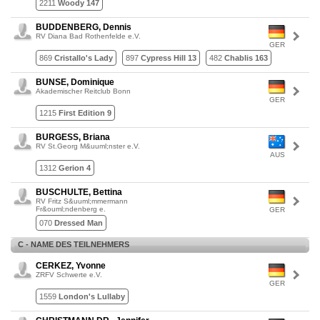
2211
Woody 147
BUDDENBERG, Dennis
RV Diana Bad Rothenfelde e.V.
GER
869
Cristallo's Lady
897
Cypress Hill 13
482
Chablis 163
BUNSE, Dominique
Akademischer Reitclub Bonn
GER
1215
First Edition 9
BURGESS, Briana
RV St.Georg M&uuml;nster e.V.
AUS
1312
Gerion 4
BUSCHULTE, Bettina
RV Fritz S&uuml;mmermann
Fr&ouml;ndenberg e.
GER
070
Dressed Man
C - NAME DES TEILNEHMERS
CERKEZ, Yvonne
ZRFV Schwerte e.V.
GER
1559
London's Lullaby