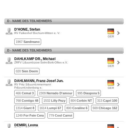
D - NAME DES TEILNEHMERS
D'HONE, Stefan
RV Falkenhof Bochum-Witten e. V.
GER
1967
Sandreano
D - NAME DES TEILNEHMERS
DAHLKAMP DR., Michael
ZRFV L&uuml;tzow Selm-Bork-Olfen e.V.
GER
020
Sien Deern
DAHLMANN, Franz-Josef Jun.
RV Fritz S&uuml;mmermann
Fr&ouml;ndenberg e.
GER
466
Cemal 3
2309
Nerrado D'amour
995
Diaspora 5
768
Contigo 48
1532
Lilly Pezy
804
Corbin NT
313
Capri 100
1314
Giant 8
1614
Lumpi 67
800
Coraline 6
569
Chicago 162
1249
For Fein Cera
779
Cool Carrot
DEMIRI, Leona