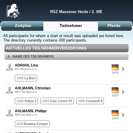
RSZ Massener Heide / 2. WE
Zeitplan
Teilnehmer
Pferde
All participants for whom a start or result was uploaded are listed here.
The directory currently contains 430 participants.
AKTUELLES TEILNEHMERVERZEICHNIS
A - NAME DES TEILNEHMERS
ADRIAN, Lisa
RV Rhynern e.V.
GER
1493
Le Boo
AHLMANN, Christian
RFV Alt Marl e.V.
GER
2268
Tokyo 2
2264
Ciao Conni ST
2266
Cornwell 9
AHLMANN, Philipp
RFV Alt Marl e.V.
GER
1129
Esarina Cooper