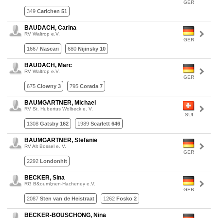
GER
349
Carlchen 51
BAUDACH, Carina
RV Waltrop e.V.
GER
1667
Nascari
680
Nijinsky 10
BAUDACH, Marc
RV Waltrop e.V.
GER
675
Clowny 3
795
Corada 7
BAUMGARTNER, Michael
RV St. Hubertus Wolbeck e. V.
SUI
1308
Gatsby 162
1989
Scarlett 646
BAUMGARTNER, Stefanie
RV Alt Bossel e. V.
GER
2292
Londonhit
BECKER, Sina
RG B&ouml;nen-Hacheney e.V.
GER
2087
Sten van de Heistraat
1262
Fosko 2
BECKER-BOUSCHONG, Nina