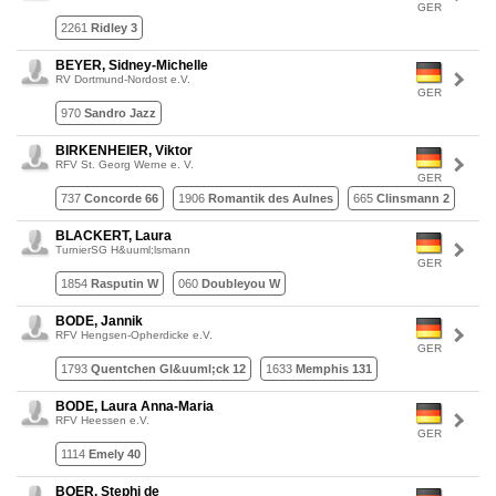
GER
2261
Ridley 3
BEYER, Sidney-Michelle
RV Dortmund-Nordost e.V.
GER
970
Sandro Jazz
BIRKENHEIER, Viktor
RFV St. Georg Werne e. V.
GER
737
Concorde 66
1906
Romantik des Aulnes
665
Clinsmann 2
BLACKERT, Laura
TurnierSG H&uuml;lsmann
GER
1854
Rasputin W
060
Doubleyou W
BODE, Jannik
RFV Hengsen-Opherdicke e.V.
GER
1793
Quentchen Gl&uuml;ck 12
1633
Memphis 131
BODE, Laura Anna-Maria
RFV Heessen e.V.
GER
1114
Emely 40
BOER, Stephi de