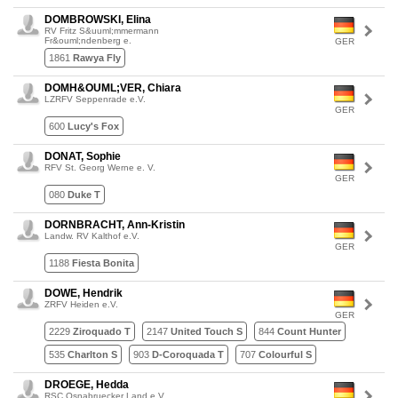
DOMBROWSKI, Elina
RV Fritz S&uuml;mmermann
Fr&ouml;ndenberg e.
GER
1861
Rawya Fly
DOMH&OUML;VER, Chiara
LZRFV Seppenrade e.V.
GER
600
Lucy's Fox
DONAT, Sophie
RFV St. Georg Werne e. V.
GER
080
Duke T
DORNBRACHT, Ann-Kristin
Landw. RV Kalthof e.V.
GER
1188
Fiesta Bonita
DOWE, Hendrik
ZRFV Heiden e.V.
GER
2229
Ziroquado T
2147
United Touch S
844
Count Hunter
535
Charlton S
903
D-Coroquada T
707
Colourful S
DROEGE, Hedda
RSC Osnabruecker Land e.V.