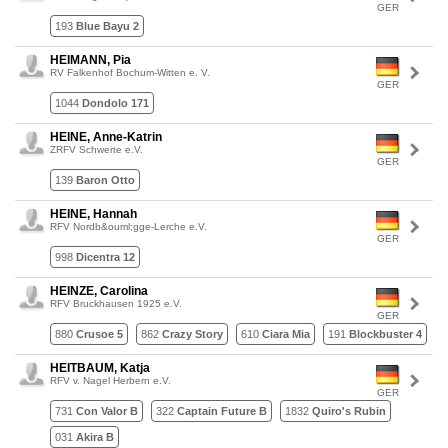
GER
193
Blue Bayu 2
HEIMANN, Pia
RV Falkenhof Bochum-Witten e. V.
GER
1044
Dondolo 171
HEINE, Anne-Katrin
ZRFV Schwerte e.V.
GER
139
Baron Otto
HEINE, Hannah
RFV Nordb&ouml;gge-Lerche e.V.
GER
998
Dicentra 12
HEINZE, Carolina
RFV Bruckhausen 1925 e.V.
GER
880
Crusoe 5
862
Crazy Story
610
Ciara Mia
191
Blockbuster 4
HEITBAUM, Katja
RFV v. Nagel Herbern e.V.
GER
731
Con Valor B
322
Captain Future B
1832
Quiro's Rubin
031
Akira B