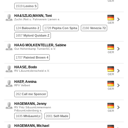
GER
1519
Levino S
HA&SZLIG;MANN, Toni
Zucht-,Reit u. Fahrverein Lienen e.
GER
124
Balounito 2
1728
Pepita Con Spita
2166
Venezia 72
1657
Mylord Quidam Z
HAAG MOLKENTELLER, Sabine
Gut Hohenkamp TurnierSC e.V.
GER
1707
Painted Brown 4
HAASE, Bodo
RV L&uuml;denscheid e.V.
GER
HAEP, Annina
RFV Velbert
GER
262
Call me Spencer
HAGEMANN, Jenny
RV Fritz S&uuml;mmermann
Fr&ouml;ndenberg e.
GER
1635
Mh&auml;c
2001
Self-Made
HAGEMANN, Michael