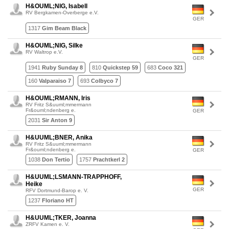
H&OUML;NIG, Isabell
RV Bergkamen-Overberge e.V.
GER
1317
Gim Beam Black
H&OUML;NIG, Silke
RV Waltrop e.V.
GER
1941
Ruby Sunday 8
810
Quickstep 59
683
Coco 321
160
Valparaiso 7
693
Colbyco 7
H&OUML;RMANN, Iris
RV Fritz S&uuml;mmermann
Fr&ouml;ndenberg e.
GER
2031
Sir Anton 9
H&UUML;BNER, Anika
RV Fritz S&uuml;mmermann
Fr&ouml;ndenberg e.
GER
1038
Don Tertio
1757
Prachtkerl 2
H&UUML;LSMANN-TRAPPHOFF,
Heike
GER
RFV Dortmund-Barop e. V.
1237
Floriano HT
H&UUML;TKER, Joanna
ZRFV Kamen e. V.