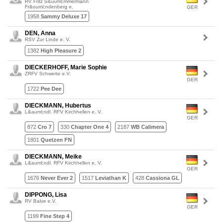
RV Fritz S&uuml;mmermann
Fr&ouml;ndenberg e.
GER
1958
Sammy Deluxe 17
DEN, Anna
RSV Zur Linde e. V.
1382
High Pleasure 2
DIECKERHOFF, Marie Sophie
ZRFV Schwerte e.V.
GER
1722
Pee Dee
DIECKMANN, Hubertus
L&auml;ndl. RFV Kirchhellen e. V.
GER
872
Cro 7
330
Chapter One 4
2187
WB Calimera
1801
Quetzen FN
DIECKMANN, Meike
L&auml;ndl. RFV Kirchhellen e. V.
GER
1676
Never Ever 2
1517
Leviathan K
428
Cassiona GL
DIPPONG, Lisa
RV Balve e.V.
GER
1199
Fine Step 4