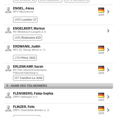
ENGEL, Alexa
RFV H&uuml;nxe
GER
1583
Louidor 17
ENGELBERT, Markus
RV Medebach-Langeln e.V.
1935
Rubinetto KZI
ERDMANN, Judith
RFV St. Georg Werne e. V.
GER
1763
Prinz 1012
ERLENKAMP, Sarah
RV Fritz S&uuml;mmermann
Fr&ouml;ndenberg e.
GER
287
Candice La Jolie
F - NAME DES TEILNEHMERS
FLENSBERG, Fabia-Sophia
ZRFV Hattingen e.V.
GER
FLINZER, Felix
ZRFV Ostenfelde-Beelen e. V.
GER