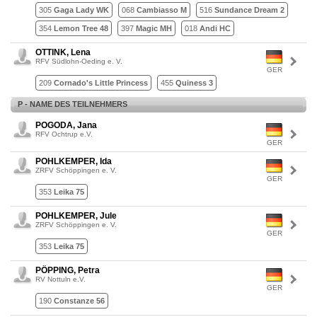
305
Gaga Lady WK
068
Cambiasso M
516
Sundance Dream 2
354
Lemon Tree 48
397
Magic MH
018
Andi HC
OTTINK, Lena
RFV Südlohn-Oeding e. V.
GER
209
Cornado's Little Princess
455
Quiness 3
P - NAME DES TEILNEHMERS
POGODA, Jana
RFV Ochtrup e.V.
GER
POHLKEMPER, Ida
ZRFV Schöppingen e. V.
GER
353
Leika 75
POHLKEMPER, Jule
ZRFV Schöppingen e. V.
GER
353
Leika 75
PÖPPING, Petra
RV Nottuln e.V.
GER
190
Constanze 56