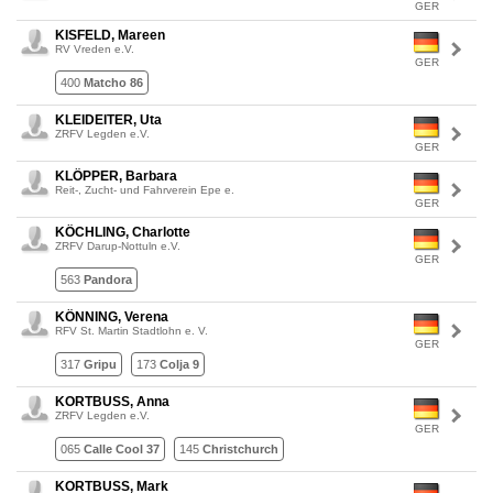
GER
KISFELD, Mareen
RV Vreden e.V.
GER
400
Matcho 86
KLEIDEITER, Uta
ZRFV Legden e.V.
GER
KLÖPPER, Barbara
Reit-, Zucht- und Fahrverein Epe e.
GER
KÖCHLING, Charlotte
ZRFV Darup-Nottuln e.V.
GER
563
Pandora
KÖNNING, Verena
RFV St. Martin Stadtlohn e. V.
GER
317
Gripu
173
Colja 9
KORTBUSS, Anna
ZRFV Legden e.V.
GER
065
Calle Cool 37
145
Christchurch
KORTBUSS, Mark