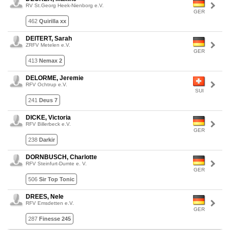
RV St.Georg Heek-Nienborg e.V.
GER
462
Quirilla xx
DEITERT, Sarah
ZRFV Metelen e.V.
GER
413
Nemax 2
DELORME, Jeremie
RFV Ochtrup e.V.
SUI
241
Deus 7
DICKE, Victoria
RFV Billerbeck e.V.
GER
238
Darkir
DORNBUSCH, Charlotte
RFV Steinfurt-Dumte e. V.
GER
506
Sir Top Tonic
DREES, Nele
RFV Emsdetten e.V.
GER
287
Finesse 245