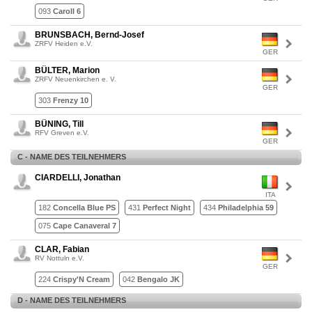
093
Caroll 6
BRUNSBACH, Bernd-Josef
ZRFV Heiden e.V.
GER
BÜLTER, Marion
ZRFV Neuenkirchen e. V.
GER
303
Frenzy 10
BÜNING, Till
RFV Greven e.V.
GER
C - NAME DES TEILNEHMERS
CIARDELLI, Jonathan
ITA
182
Concella Blue PS
431
Perfect Night
434
Philadelphia 59
075
Cape Canaveral 7
CLAR, Fabian
RV Nottuln e.V.
GER
224
Crispy'N Cream
042
Bengalo JK
D - NAME DES TEILNEHMERS