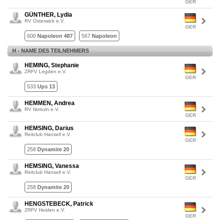
GER
GÜNTHER, Lydia
RV Osterwick e.V.
GER
600
Napoleon 487
567
Napoleon
H - NAME DES TEILNEHMERS
HEMING, Stephanie
ZRFV Legden e.V.
GER
533
Ups 13
HEMMEN, Andrea
RV Nottuln e.V.
GER
HEMSING, Darius
Reitclub Hansell e.V.
GER
258
Dynamite 20
HEMSING, Vanessa
Reitclub Hansell e.V.
GER
258
Dynamite 20
HENGSTEBECK, Patrick
ZRFV Heiden e.V.
GER