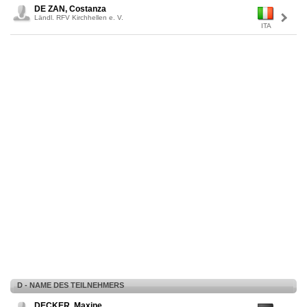
DE ZAN, Costanza
Ländl. RFV Kirchhellen e. V.
ITA
D - NAME DES TEILNEHMERS
DECKER, Maxine