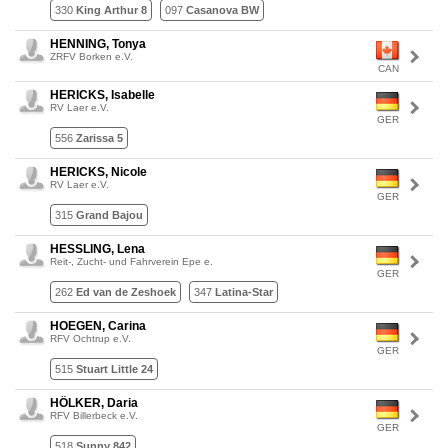
330
King Arthur 8
097
Casanova BW
HENNING, Tonya
ZRFV Borken e.V.
CAN
HERICKS, Isabelle
RV Laer e.V.
GER
556
Zarissa 5
HERICKS, Nicole
RV Laer e.V.
GER
315
Grand Bajou
HESSLING, Lena
Reit-, Zucht- und Fahrverein Epe e.
GER
262
Ed van de Zeshoek
347
Latina-Star
HOEGEN, Carina
RFV Ochtrup e.V.
GER
515
Stuart Little 24
HÖLKER, Daria
RFV Billerbeck e.V.
GER
518
Sunny 842