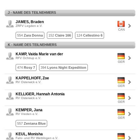
J - NAME DES TEILNEHMERS
JAMES, Braden
ZRFV Legden e.V.
CAN
554
Zara Donna
152
Claire 166
124
Cellestino 6
K - NAME DES TEILNEHMERS
KAMP, Vaida Marie van der
RFV Ochtrup e.V.
GER
474
Rosy 7
394
Lyons Night Expedition
KAPPELHOFF, Zoe
RV Osterwick e.V.
GER
KELLIGER, Hannah Antonia
RV Osterwick e.V.
GER
KEMPER, Jana
RV Vreden e.V.
GER
557
Zentana Blue
KEUL, Monisha
Fahr- und RV Wettringen e.V.