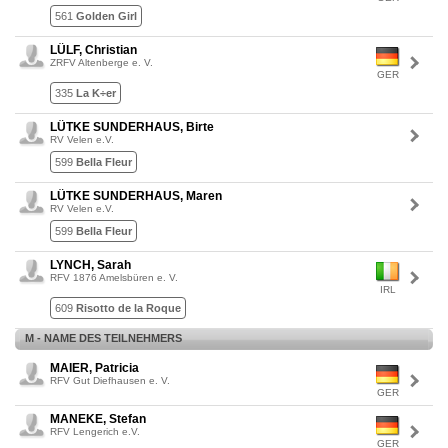
561
Golden Girl
LÜLF, Christian
ZRFV Altenberge e. V.
GER
335
La K÷er
LÜTKE SUNDERHAUS, Birte
RV Velen e.V.
599
Bella Fleur
LÜTKE SUNDERHAUS, Maren
RV Velen e.V.
599
Bella Fleur
LYNCH, Sarah
RFV 1876 Amelsbüren e. V.
IRL
609
Risotto de la Roque
M - NAME DES TEILNEHMERS
MAIER, Patricia
RFV Gut Diefhausen e. V.
GER
MANEKE, Stefan
RFV Lengerich e.V.
GER