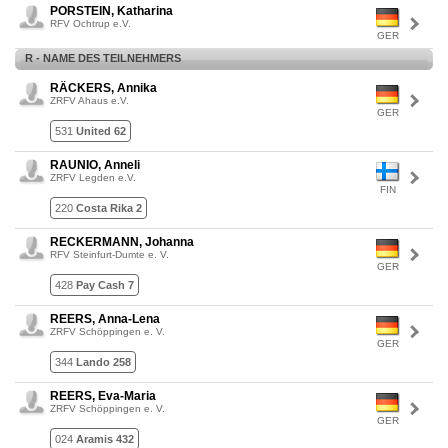
PORSTEIN, Katharina
RFV Ochtrup e.V.
GER
R - NAME DES TEILNEHMERS
RÄCKERS, Annika
ZRFV Ahaus e.V.
GER
531
United 62
RAUNIO, Anneli
ZRFV Legden e.V.
FIN
220
Costa Rika 2
RECKERMANN, Johanna
RFV Steinfurt-Dumte e. V.
GER
428
Pay Cash 7
REERS, Anna-Lena
ZRFV Schöppingen e. V.
GER
344
Lando 258
REERS, Eva-Maria
ZRFV Schöppingen e. V.
GER
024
Aramis 432