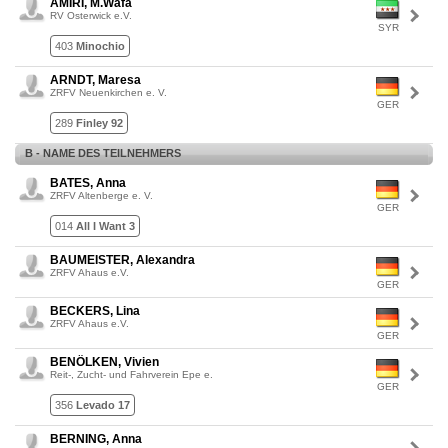
AMIRI, M.Wafa
RV Osterwick e.V.
SYR
403
Minochio
ARNDT, Maresa
ZRFV Neuenkirchen e. V.
GER
289
Finley 92
B - NAME DES TEILNEHMERS
BATES, Anna
ZRFV Altenberge e. V.
GER
014
All I Want 3
BAUMEISTER, Alexandra
ZRFV Ahaus e.V.
GER
BECKERS, Lina
ZRFV Ahaus e.V.
GER
BENÖLKEN, Vivien
Reit-, Zucht- und Fahrverein Epe e.
GER
356
Levado 17
BERNING, Anna