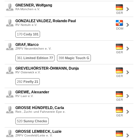
GNESNER, Wolfgang
RA München e.V.
GER
GONZALEZ VALDEZ, Rolando Paul
RV Nottuln e.V.
DOM
170
Cody 101
GRAF, Marco
ZRFV Neuenkirchen e. V.
GER
361
Limited Edition 77
398
Magic Touch G
GREVELHÖRSTER-ÖHMANN, Dunja
RV Osterwick e.V.
GER
292
Firefly 21
GREWE, Alexander
RV Laer e.V.
GER
GROSSE HÜNDFELD, Carla
Reit-, Zucht- und Fahrverein Epe e.
GER
520
Sunny Checko
GROSSE LEMBECK, Luzie
ZRFV Coesfeld/Lette e. V.