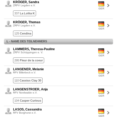
KRÖGER, Sandra
ZRFV Legden e.V.
GER
337
La Lolita K
KRÖGER, Thomas
ZRFV Legden e.V.
GER
125
Cendina
L - NAME DES TEILNEHMERS
LAMMERS, Theresa-Pauline
ZRFV Schöppingen e. V.
GER
295
Fleur de la coeur
LANGENER, Melanie
RFV Billerbeck e.V.
GER
110
Cassius Clay 30
LANGENSTROER, Anja
RFV Nordwalde e.V.
GER
104
Casper Curious
LASOS, Cassandra
RFV Borghorst e.V.
GER