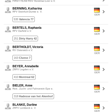
FIRST-TEAM RSV Horstmar-Leer e.V.
BERNING, Katharina
RFV Steinfurt-Dumte e. V.
GER
535
Valencia 77
BERTELS, Raphaela
RFV Darfeld e.V.
GER
251
Dirty Harry 42
BERTHOLDT, Victoria
RV Osterwick e.V.
GER
163
Clueso 7
BEYER, Annabelle
ZRFV Legden e.V.
GER
410
Montreal 62
BIELER, Anne
Reit-, Zucht- und Fahrverein Epe e.
GER
318
Hadesse van het Akenhof
BLANKE, Darline
ZRFV Lembeck e. V.
GER