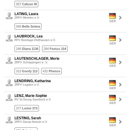
057
Cafuso W
LATING, Laura
ZRFV Metelen e.V.
GER
040
Belle Solera
LAUBROCK, Lea
RFV Beerlage-Holthausen e.V.
GER
246
Diana 1136
284
Festus 154
LAUTENSCHLAGER, Merle
ZRFV Schöppingen e. V.
GER
313
Goofy 113
432
Phenos
LENDRING, Katharina
ZRFV Legden e.V.
GER
LENZ, Marie-Sophie
RV St.Georg Saerbeck e.V.
GER
377
Loriot 373
LESTING, Sarah
ZRFV Darup-Nottuln e.V.
GER