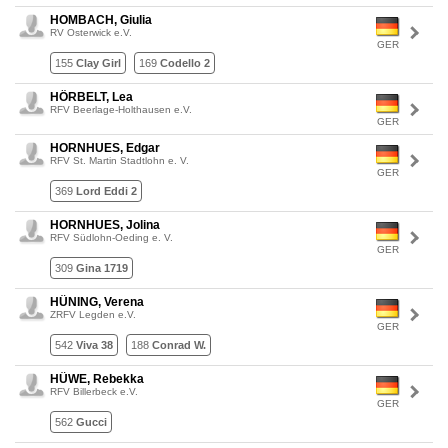
HOMBACH, Giulia
RV Osterwick e.V.
GER
155
Clay Girl
169
Codello 2
HÖRBELT, Lea
RFV Beerlage-Holthausen e.V.
GER
HORNHUES, Edgar
RFV St. Martin Stadtlohn e. V.
GER
369
Lord Eddi 2
HORNHUES, Jolina
RFV Südlohn-Oeding e. V.
GER
309
Gina 1719
HÜNING, Verena
ZRFV Legden e.V.
GER
542
Viva 38
188
Conrad W.
HÜWE, Rebekka
RFV Billerbeck e.V.
GER
562
Gucci