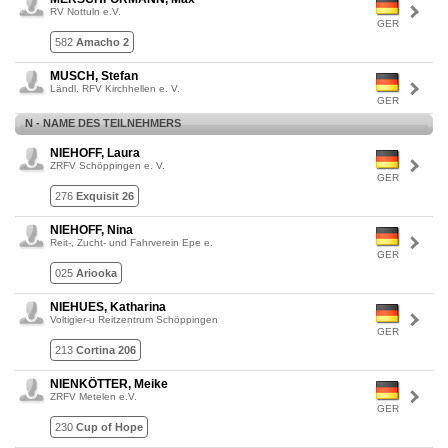
RV Nottuln e.V.
GER
582
Amacho 2
MUSCH, Stefan
Ländl. RFV Kirchhellen e. V.
GER
N - NAME DES TEILNEHMERS
NIEHOFF, Laura
ZRFV Schöppingen e. V.
GER
276
Exquisit 26
NIEHOFF, Nina
Reit-, Zucht- und Fahrverein Epe e.
GER
025
Ariooka
NIEHUES, Katharina
Voltigier-u Reitzentrum Schöppingen
GER
213
Cortina 206
NIENKÖTTER, Meike
ZRFV Metelen e.V.
GER
230
Cup of Hope