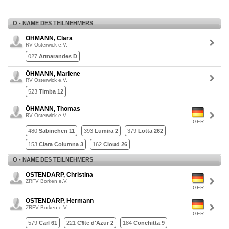
Ö - NAME DES TEILNEHMERS
ÖHMANN, Clara
RV Osterwick e.V.
027
Armarandes D
ÖHMANN, Marlene
RV Osterwick e.V.
523
Timba 12
ÖHMANN, Thomas
RV Osterwick e.V.
GER
480
Sabinchen 11
393
Lumira 2
379
Lotta 262
153
Clara Columna 3
162
Cloud 26
O - NAME DES TEILNEHMERS
OSTENDARP, Christina
ZRFV Borken e.V.
GER
OSTENDARP, Hermann
ZRFV Borken e.V.
GER
579
Carl 61
221
C¶te d'Azur 2
184
Conchitta 9