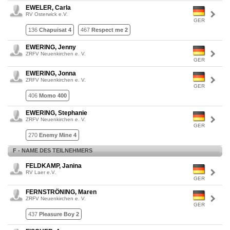
EWELER, Carla
RV Osterwick e.V.
GER
136
Chapuisat 4
467
Respect me 2
EWERING, Jenny
ZRFV Neuenkirchen e. V.
GER
EWERING, Jonna
ZRFV Neuenkirchen e. V.
GER
406
Momo 400
EWERING, Stephanie
ZRFV Neuenkirchen e. V.
GER
270
Enemy Mine 4
F - NAME DES TEILNEHMERS
FELDKAMP, Janina
RV Laer e.V.
GER
FERNSTRÖNING, Maren
ZRFV Neuenkirchen e. V.
GER
437
Pleasure Boy 2