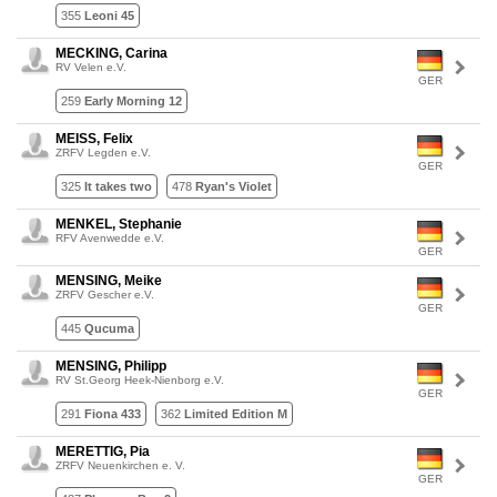
355
Leoni 45
MECKING, Carina
RV Velen e.V.
GER
259
Early Morning 12
MEISS, Felix
ZRFV Legden e.V.
GER
325
It takes two
478
Ryan's Violet
MENKEL, Stephanie
RFV Avenwedde e.V.
GER
MENSING, Meike
ZRFV Gescher e.V.
GER
445
Qucuma
MENSING, Philipp
RV St.Georg Heek-Nienborg e.V.
GER
291
Fiona 433
362
Limited Edition M
MERETTIG, Pia
ZRFV Neuenkirchen e. V.
GER