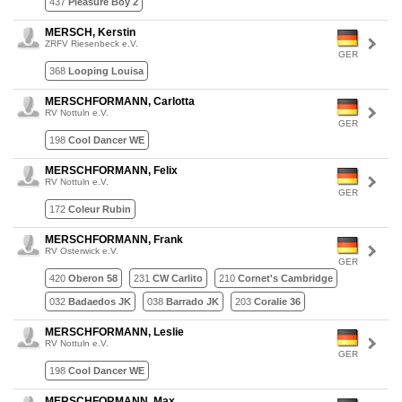
437
Pleasure Boy 2
MERSCH, Kerstin
ZRFV Riesenbeck e.V.
GER
368
Looping Louisa
MERSCHFORMANN, Carlotta
RV Nottuln e.V.
GER
198
Cool Dancer WE
MERSCHFORMANN, Felix
RV Nottuln e.V.
GER
172
Coleur Rubin
MERSCHFORMANN, Frank
RV Osterwick e.V.
GER
420
Oberon 58
231
CW Carlito
210
Cornet's Cambridge
032
Badaedos JK
038
Barrado JK
203
Coralie 36
MERSCHFORMANN, Leslie
RV Nottuln e.V.
GER
198
Cool Dancer WE
MERSCHFORMANN, Max