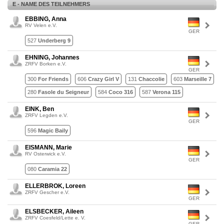
E - NAME DES TEILNEHMERS
EBBING, Anna
RV Velen e.V.
GER
527
Underberg 9
EHNING, Johannes
ZRFV Borken e.V.
GER
300
For Friends
606
Crazy Girl V
131
Chaccolie
603
Marseille 7
280
Fasole du Seigneur
584
Coco 316
587
Verona 115
EINK, Ben
ZRFV Legden e.V.
GER
596
Magic Baily
EISMANN, Marie
RV Osterwick e.V.
GER
080
Caramia 22
ELLERBROK, Loreen
ZRFV Gescher e.V.
GER
ELSBECKER, Aileen
ZRFV Coesfeld/Lette e. V.
GER