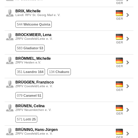
GER
BRIX, Michelle
Ländl. RFV St. Georg Marl e. V.
GER
544
Welcome Quinta
BROCKMEIER, Lena
ZRFV Coesfeld/Lette e. V.
GER
583
Gladiator 53
BRÖMMEL, Michelle
ZRFV Heiden e.V.
GER
351
Leandro 164
134
Chakuro
BRÜGGEN, Franzisco
ZRFV Coesfeld/Lette e. V.
GER
079
Caramel 51
BRÜNEN, Celina
ZRFV Neuenkirchen e. V.
GER
571
Lotti 25
BRÜNING, Hans-Jürgen
ZRFV Coesfeld/Lette e. V.
GER