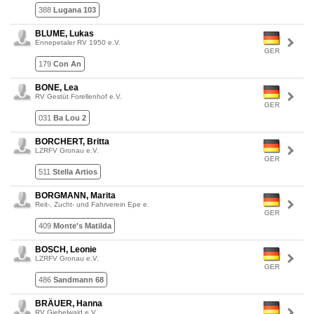
388
Lugana 103
BLUME, Lukas
Ennepetaler RV 1950 e.V.
GER
179
Con An
BONE, Lea
RV Gestüt Forellenhof e.V.
GER
031
Ba Lou 2
BORCHERT, Britta
LZRFV Gronau e.V.
GER
511
Stella Artios
BORGMANN, Marita
Reit-, Zucht- und Fahrverein Epe e.
GER
409
Monte's Matilda
BOSCH, Leonie
LZRFV Gronau e.V.
GER
486
Sandmann 68
BRÄUER, Hanna
RV Giebelwald e.V.