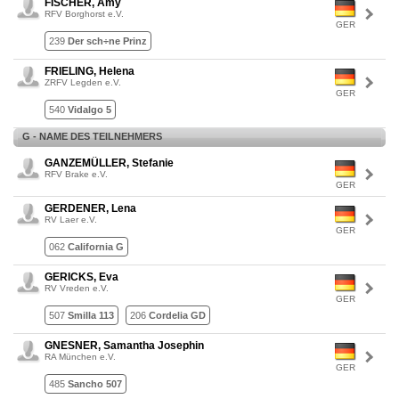
FISCHER, Amy
RFV Borghorst e.V.
GER
239
Der sch÷ne Prinz
FRIELING, Helena
ZRFV Legden e.V.
GER
540
Vidalgo 5
G - NAME DES TEILNEHMERS
GANZEMÜLLER, Stefanie
RFV Brake e.V.
GER
GERDENER, Lena
RV Laer e.V.
GER
062
California G
GERICKS, Eva
RV Vreden e.V.
GER
507
Smilla 113
206
Cordelia GD
GNESNER, Samantha Josephin
RA München e.V.
GER
485
Sancho 507