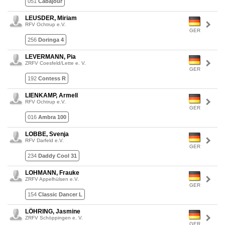
051
Cabajour
LEUSDER, Miriam
RFV Ochtrup e.V.
GER
256
Doringa 4
LEVERMANN, Pia
ZRFV Coesfeld/Lette e. V.
GER
192
Contess R
LIENKAMP, Armell
RFV Ochtrup e.V.
GER
016
Ambra 100
LOBBE, Svenja
RFV Darfeld e.V.
GER
234
Daddy Cool 31
LOHMANN, Frauke
ZRFV Appelhülsen e.V.
GER
154
Classic Dancer L
LÖHRING, Jasmine
ZRFV Schöppingen e. V.
GER