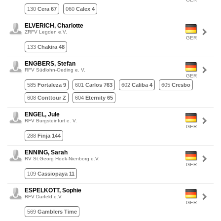
130
Cera 67
060
Calex 4
ELVERICH, Charlotte
ZRFV Legden e.V.
GER
133
Chakira 48
ENGBERS, Stefan
RFV Südlohn-Oeding e. V.
GER
585
Fortaleza 9
601
Carlos 763
602
Caliba 4
605
Cresbo
608
Conttour Z
604
Eternity 65
ENGEL, Jule
RFV Burgsteinfurt e. V.
GER
288
Finja 144
ENNING, Sarah
RV St.Georg Heek-Nienborg e.V.
GER
109
Cassiopaya 11
ESPELKOTT, Sophie
RFV Darfeld e.V.
GER
569
Gamblers Time