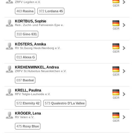
ZRFV Legden e.V.
GER
463
Rasina
372
Lordana 45
KORTBUS, Sophie
Reit-, Zucht- und Fahrverein Epe e.
GER
310
Gino 631
KÖSTERS, Annika
RV St.Georg Heek-Nienborg e.V.
GER
013
Alexa G
KREHENWINKEL, Andrea
ZRFV St.Hubertus Neuenkirchen e.V.
GER
037
Baobai
KRELL, Paulina
RFV Telgte-Lauheide e.V.
GER
572
Eternity 42
573
Qualestro D'La Vallee
KRÖGER, Lena
RV Velen e.V.
GER
475
Roxy Blue