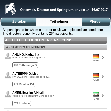
Osterwick, Dressur-und Springturnier vom 14.-16.07.2017
Zeitplan
Teilnehmer
Pferde
All participants for whom a start or result was uploaded are listed here.
The directory currently contains 264 participants.
AKTUELLES TEILNEHMERVERZEICHNIS
A - NAME DES TEILNEHMERS
AHLING, Katharina
Fahr- und RV Wettringen e.V.
GER
118
Cathatunga G
ALTEEPPING, Lisa
RV St.Georg Heek-Nienborg e.V.
GER
471
Rinaldo 151
AMIRI, Ibrahim Alkhalil
Voltigier-u Reitzentrum Schöppingen
SYR
577
Lordane