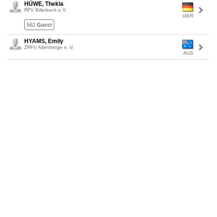
HÜWE, Thekla
RFV Billerbeck e.V.
GER
562
Gucci
HYAMS, Emily
ZRFV Altenberge e. V.
AUS