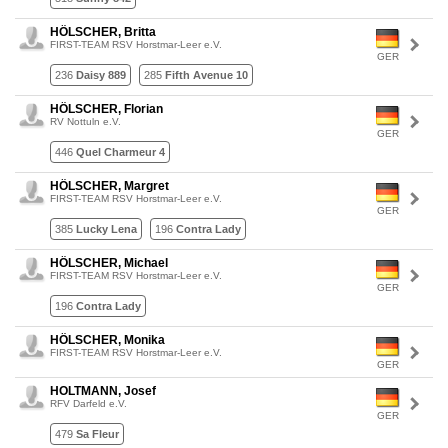
HÖLSCHER, Britta
FIRST-TEAM RSV Horstmar-Leer e.V.
GER
236
Daisy 889
285
Fifth Avenue 10
HÖLSCHER, Florian
RV Nottuln e.V.
GER
446
Quel Charmeur 4
HÖLSCHER, Margret
FIRST-TEAM RSV Horstmar-Leer e.V.
GER
385
Lucky Lena
196
Contra Lady
HÖLSCHER, Michael
FIRST-TEAM RSV Horstmar-Leer e.V.
GER
196
Contra Lady
HÖLSCHER, Monika
FIRST-TEAM RSV Horstmar-Leer e.V.
GER
HOLTMANN, Josef
RFV Darfeld e.V.
GER
479
Sa Fleur