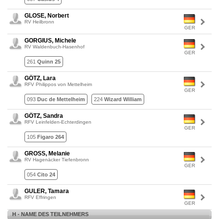
GLOSE, Norbert
RV Heilbronn
GER
GORGIUS, Michele
RV Waldenbuch-Hasenhof
GER
261
Quinn 25
GÖTZ, Lara
RFV Philippos von Mettelheim
GER
093
Duc de Mettelheim
224
Wizard William
GÖTZ, Sandra
RFV Leinfelden-Echterdingen
GER
105
Figaro 264
GROSS, Melanie
RV Hagenäcker Tiefenbronn
GER
054
Cito 24
GULER, Tamara
RFV Effringen
GER
H - NAME DES TEILNEHMERS