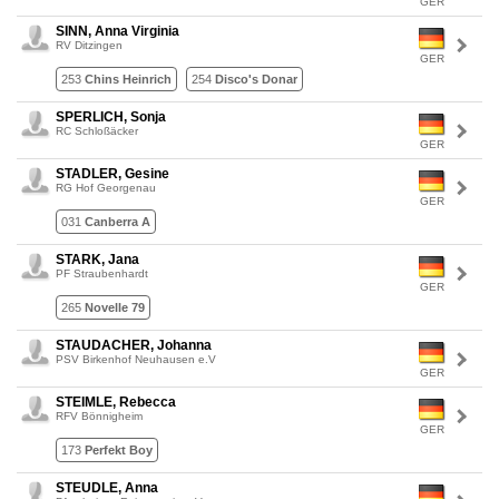
GER
SINN, Anna Virginia
RV Ditzingen
GER
253
Chins Heinrich
254
Disco's Donar
SPERLICH, Sonja
RC Schloßäcker
GER
STADLER, Gesine
RG Hof Georgenau
GER
031
Canberra A
STARK, Jana
PF Straubenhardt
GER
265
Novelle 79
STAUDACHER, Johanna
PSV Birkenhof Neuhausen e.V
GER
STEIMLE, Rebecca
RFV Bönnigheim
GER
173
Perfekt Boy
STEUDLE, Anna