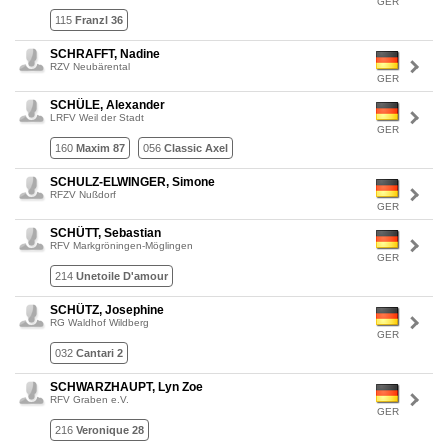
GER
115
Franzl 36
SCHRAFFT, Nadine
RZV Neubärental
GER
SCHÜLE, Alexander
LRFV Weil der Stadt
GER
160
Maxim 87
056
Classic Axel
SCHULZ-ELWINGER, Simone
RFZV Nußdorf
GER
SCHÜTT, Sebastian
RFV Markgröningen-Möglingen
GER
214
Unetoile D'amour
SCHÜTZ, Josephine
RG Waldhof Wildberg
GER
032
Cantari 2
SCHWARZHAUPT, Lyn Zoe
RFV Graben e.V.
GER
216
Veronique 28