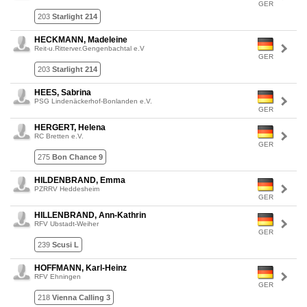
GER
203
Starlight 214
HECKMANN, Madeleine
Reit-u.Ritterver.Gengenbachtal e.V
GER
203
Starlight 214
HEES, Sabrina
PSG Lindenäckerhof-Bonlanden e.V.
GER
HERGERT, Helena
RC Bretten e.V.
GER
275
Bon Chance 9
HILDENBRAND, Emma
PZRRV Heddesheim
GER
HILLENBRAND, Ann-Kathrin
RFV Ubstadt-Weiher
GER
239
Scusi L
HOFFMANN, Karl-Heinz
RFV Ehningen
GER
218
Vienna Calling 3