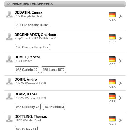
D - NAME DES TEILNEHMERS
DEBATIN, Emma
RFV Kämpfelbachtal
GER
237
Die sch÷ne D÷rte
DEGENHARDT, Charleen
Kurpfälzischer RPSV Brühl e.V.
GER
170
Orange Foxy Fire
DEMEL, Pascal
RFV Hilsbach
GER
033
Carinio 12
156
Luna 1872
DÖRR, Andre
RFPZV Wiesental 1929
GER
DÖRR, Isabell
RFPZV Wiesental 1929
GER
058
Clooney 72
102
Fambola
DÖTTLING, Thomas
LRFV Weil der Stadt
GER
042
Celino 14