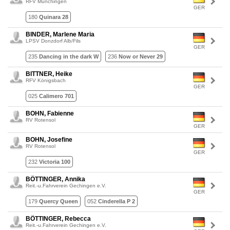
RFV Münchingen
GER
180
Quinara 28
BINDER, Marlene Maria
LPSV Donzdorf Alb/Fils
GER
235
Dancing in the dark W
236
Now or Never 29
BITTNER, Heike
RFV Königsbach
GER
025
Calimero 701
BOHN, Fabienne
RV Rotensol
GER
BOHN, Josefine
RV Rotensol
GER
232
Victoria 100
BÖTTINGER, Annika
Reit.-u.Fahrverein Gechingen e.V.
GER
179
Quercy Queen
052
Cinderella P 2
BÖTTINGER, Rebecca
Reit.-u.Fahrverein Gechingen e.V.