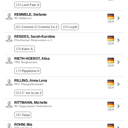
233
Lord Falo S
REMMELE, Stefanie
RV Heilbronn
GER
061
Comme Ci Comme Ca 2
154
Loydt
RENDES, Sarah-Karoline
Pforzheimer Reiterverein e.V.
GER
229
Kairo S.
RIETH-HOERST, Alisa
TRG Berghausen
GER
174
Pippilotta S
RILLING, Anna-Lena
RFV Pfalzgrafenweiler
GER
023
C' est la vie 2
RITTMANN, Michelle
RV Hagenäcker Tiefenbronn
GER
240
Tanja
ROHM, Mia