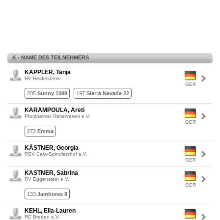
K - NAME DES TEILNEHMERS
KAPPLER, Tanja
RV Heidelsheim
GER
205
Sunny 1088
197
Sierra Nevada 22
KARAMPOULA, Areti
Pforzheimer Reiterverein e.V.
GER
272
Emma
KÄSTNER, Georgia
RSV Calw-Spindlershof e.V.
GER
KASTNER, Sabrina
RV Eggenstein e.V.
GER
133
Jamboree 8
KEHL, Ella-Lauren
RC Bretten e.V.