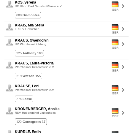
KOS, Verena
RC Rhön Bad Neustadt/Saale e.V
GER
089
Diamontes
KRAIS, Mia Stella
LRZFV Göbrichen
GER
KRAUS, Gwendolyn
RV Pforzheim-Hohberg
GER
225
Anthony 108
KRAUS, Laura-Victoria
Pforzheimer Reiterverein e.V.
GER
219
Watson 155
KRAUSE, Leni
Pforzheimer Reiterverein e.V.
GER
274
Lasse
KRONENBERGER, Annika
RSV Hubertushof-Linkenheim
GER
122
Gernegross 17
KURRLE, Emily