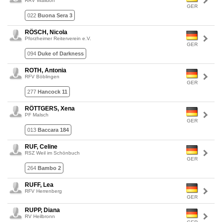
RRV Walldorf
GER
022
Buona Sera 3
RÖSCH, Nicola
Pforzheimer Reiterverein e.V.
GER
094
Duke of Darkness
ROTH, Antonia
RFV Böblingen
GER
277
Hancock 11
RÖTTGERS, Xena
PF Malsch
GER
013
Baccara 184
RUF, Celine
RSZ Weil im Schönbuch
GER
264
Bambo 2
RUFF, Lea
RFV Herrenberg
GER
RUPP, Diana
RV Heilbronn