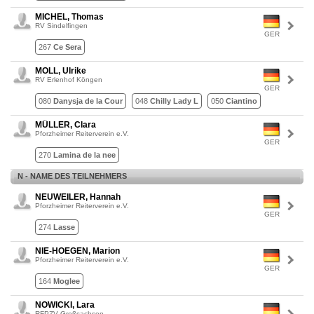
MICHEL, Thomas
RV Sindelfingen
GER
267
Ce Sera
MOLL, Ulrike
RV Erlenhof Köngen
GER
080
Danysja de la Cour
048
Chilly Lady L
050
Ciantino
MÜLLER, Clara
Pforzheimer Reiterverein e.V.
GER
270
Lamina de la nee
N - NAME DES TEILNEHMERS
NEUWEILER, Hannah
Pforzheimer Reiterverein e.V.
GER
274
Lasse
NIE-HOEGEN, Marion
Pforzheimer Reiterverein e.V.
GER
164
Moglee
NOWICKI, Lara
RFPZV Großsachsen