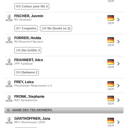
GER
060
Colour your life 3
FISCHER, Jasmin
RV Sersheim
GER
067
Corgretto
168
No Doubt ox 11
FORRER, Hedda
RA Rosenhof Neureut
GER
246
Die Grõfin 3
FRAHNERT, Alice
VPF Karlsbad
GER
084
Darleene 2
FREY, Luisa
Pforzheimer Reiterverein e.V.
GER
FRONK, Stephanie
RZV Neubärental
GER
G - NAME DES TEILNEHMERS
GÄRTHÖFFNER, Jana
RFV Oberhausen 1929
GER