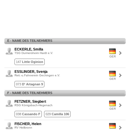
E - NAME DES TEILNEHMERS
ECKERLE, Smilla
TSG Durmersheim Hardt e.V.
GER
147
Little Oginion
ESSLINGER, Svenja
Reit.-u.Fahrverein Gechingen e.V.
GER
073
D' Artagnan 9
F - NAME DES TEILNEHMERS
FETZNER, Siegbert
RSG Königsbach-Hegenach
GER
038
Cassando F
029
Camilla 106
FISCHER, Helen
RV Heilbronn