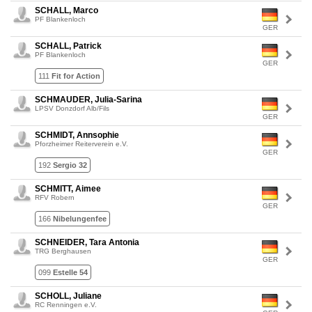
SCHALL, Marco
PF Blankenloch
GER
SCHALL, Patrick
PF Blankenloch
GER
111
Fit for Action
SCHMAUDER, Julia-Sarina
LPSV Donzdorf Alb/Fils
GER
SCHMIDT, Annsophie
Pforzheimer Reiterverein e.V.
GER
192
Sergio 32
SCHMITT, Aimee
RFV Robern
GER
166
Nibelungenfee
SCHNEIDER, Tara Antonia
TRG Berghausen
GER
099
Estelle 54
SCHOLL, Juliane
RC Renningen e.V.