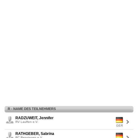
R - NAME DES TEILNEHMERS
RADZUWEIT, Jennifer
RV Lauffen e.V.
GER
RATHGEBER, Sabrina
RC Renningen e.V.