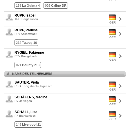
GER
138
La Quinta 4
026
Calino DR
RUPP, Isabel
TRG Berghausen
GER
RUPP, Pauline
RFV Assamstadt
GER
212
Tuareg 16
RYGIEL, Fabienne
RFV Königsbach
GER
021
Bounty 213
S - NAME DES TEILNEHMERS
SAUTER, Viola
RSG Königsbach-Hegenach
GER
SCHÄFERS, Nadine
RV Jettingen
GER
SCHALL, Lisa
PF Blankenloch
GER
148
Liverpool 21