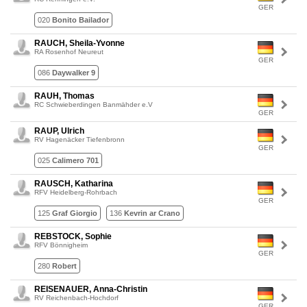
GER
020
Bonito Bailador
RAUCH, Sheila-Yvonne
RA Rosenhof Neureut
GER
086
Daywalker 9
RAUH, Thomas
RC Schwieberdingen Banmähder e.V
GER
RAUP, Ulrich
RV Hagenäcker Tiefenbronn
GER
025
Calimero 701
RAUSCH, Katharina
RFV Heidelberg-Rohrbach
GER
125
Graf Giorgio
136
Kevrin ar Crano
REBSTOCK, Sophie
RFV Bönnigheim
GER
280
Robert
REISENAUER, Anna-Christin
RV Reichenbach-Hochdorf
GER