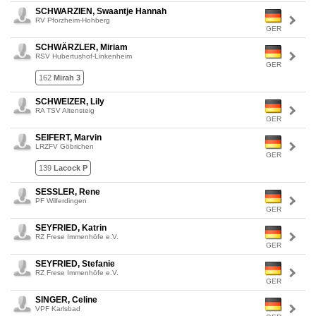
SCHWARZIEN, Swaantje Hannah
RV Pforzheim-Hohberg
GER
SCHWÄRZLER, Miriam
RSV Hubertushof-Linkenheim
GER
162
Mirah 3
SCHWEIZER, Lily
RA TSV Altensteig
GER
SEIFERT, Marvin
LRZFV Göbrichen
GER
139
Lacock P
SESSLER, Rene
PF Wilferdingen
GER
SEYFRIED, Katrin
RZ Frese Immenhöfe e.V.
GER
SEYFRIED, Stefanie
RZ Frese Immenhöfe e.V.
GER
SINGER, Celine
VPF Karlsbad