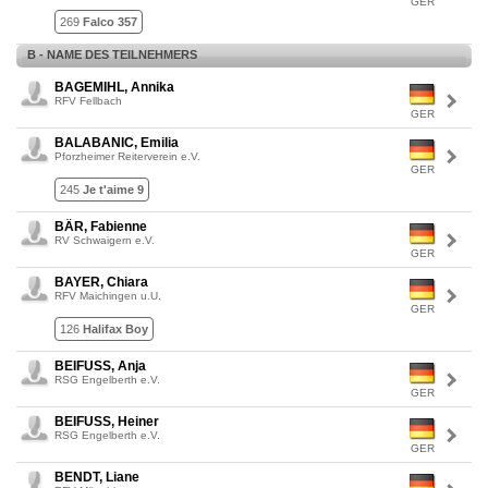
GER
269
Falco 357
B - NAME DES TEILNEHMERS
BAGEMIHL, Annika
RFV Fellbach
GER
BALABANIC, Emilia
Pforzheimer Reiterverein e.V.
GER
245
Je t'aime 9
BÄR, Fabienne
RV Schwaigern e.V.
GER
BAYER, Chiara
RFV Maichingen u.U.
GER
126
Halifax Boy
BEIFUSS, Anja
RSG Engelberth e.V.
GER
BEIFUSS, Heiner
RSG Engelberth e.V.
GER
BENDT, Liane