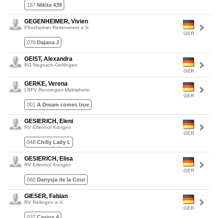
167
Nikita 439
GEGENHEIMER, Vivien
Pforzheimer Reiterverein e.V.
GER
076
Dajana J
GEIST, Alexandra
RG Hegnach-Oeffingen
GER
GERKE, Verena
LRFV Renningen-Malmsheim
GER
001
A Dream comes true
GESIERICH, Eleni
RV Erlenhof Köngen
GER
048
Chilly Lady L
GESIERICH, Elisa
RV Erlenhof Köngen
GER
080
Danysja de la Cour
GIESER, Fabian
RV Reilingen e.V.
GER
037
Casius 4