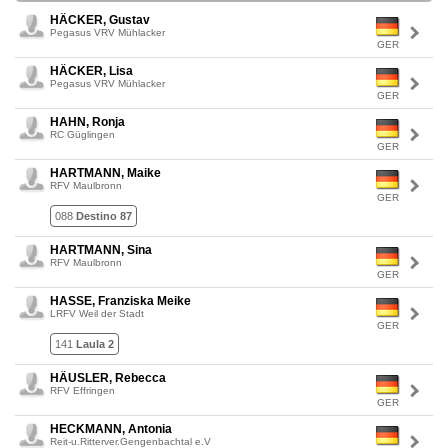
HÄCKER, Gustav
Pegasus VRV Mühlacker
GER
HÄCKER, Lisa
Pegasus VRV Mühlacker
GER
HAHN, Ronja
RC Güglingen
GER
HARTMANN, Maike
RFV Maulbronn
GER
088
Destino 87
HARTMANN, Sina
RFV Maulbronn
GER
HASSE, Franziska Meike
LRFV Weil der Stadt
GER
141
Laula 2
HÄUSLER, Rebecca
RFV Effringen
GER
HECKMANN, Antonia
Reit-u.Ritterver.Gengenbachtal e.V