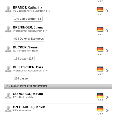
GER
BRANDT, Katharina
PSV Birkenhof Neuhausen e.V
GER
140
Lamborghini 86
BREITINGER, Juana
Pforzheimer Reiterverein e.V.
GER
094
Duke of Darkness
BÜCKER, Svane
RV Nordstetten-Horb
GER
158
Luxor 127
BULLESCHEN, Cara
Pforzheimer Reiterverein e.V.
GER
274
Lasse
C - NAME DES TEILNEHMERS
CORDASCO, Miriam
PSV Burkhardshof
GER
CZECH-RUFF, Daniela
RFV Herrenberg
GER