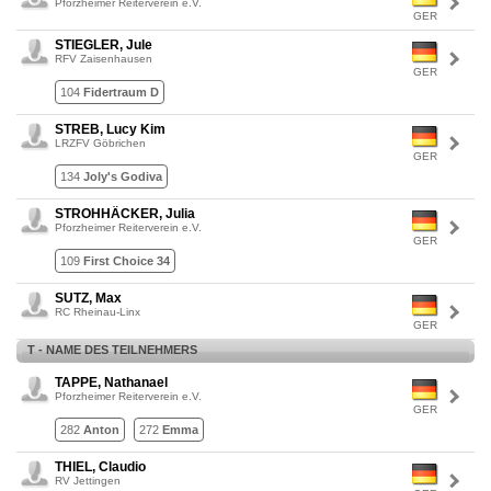
Pforzheimer Reiterverein e.V.
GER
STIEGLER, Jule
RFV Zaisenhausen
GER
104
Fidertraum D
STREB, Lucy Kim
LRZFV Göbrichen
GER
134
Joly's Godiva
STROHHÄCKER, Julia
Pforzheimer Reiterverein e.V.
GER
109
First Choice 34
SUTZ, Max
RC Rheinau-Linx
GER
T - NAME DES TEILNEHMERS
TAPPE, Nathanael
Pforzheimer Reiterverein e.V.
GER
282
Anton
272
Emma
THIEL, Claudio
RV Jettingen