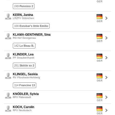
GER
249
Pennino 2
KERN, Janina
LRZFV Göbrichen
GER
100
Estobar's little Emilio
KLAMA-GENTHNER, Sina
RG Hof Georgenau
GER
142
Le Beau B.
KLINDER, Lea
PF Straubenhardt
GER
251
Skittle xx 2
KLINGEL, Saskia
RV Pforzheim-Hohberg
GER
114
Francine 13
KNÖDLER, Sylvia
RFV Filderstadt
GER
KOCH, Carolin
RFV Neubulach
GER