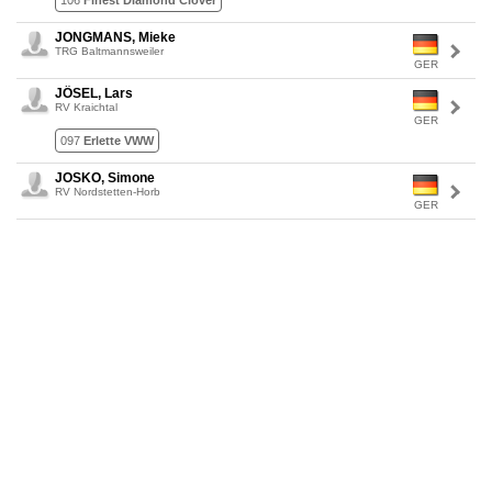
106
Finest Diamond Clover
JONGMANS, Mieke
TRG Baltmannsweiler
GER
JÖSEL, Lars
RV Kraichtal
GER
097
Erlette VWW
JOSKO, Simone
RV Nordstetten-Horb
GER