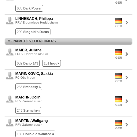
GER
083
Dark Power
LINNEBACH, Philippa
RRV Erbenwiese Heddesheim
GER
200
Singold's Darus
M - NAME DES TEILNEHMERS
MAIER, Juliane
LPSV Donzdorf Alb/Fils
GER
082
Dario 143
131
Inouk
MARINKOVIC, Saskia
RC Güglingen
GER
263
Embassy 6
MARTIN, Colin
RFV Zaisenhausen
GER
243
Sternchen
MARTIN, Wolfgang
RFV Zaisenhausen
GER
130
Holla die Waldfee 4