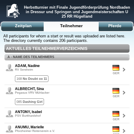
Herbstturnier mit Finale Jugendförderprüfung Nordbaden
in Dressur und Springen und Jugendmeisterschaften U
25 RR Hügelland
Zeitplan
Teilnehmer
Pferde
All participants for whom a start or result was uploaded are listed here.
The directory currently contains 206 participants.
AKTUELLES TEILNEHMERVERZEICHNIS
A - NAME DES TEILNEHMERS
ADAM, Nadine
RV Sersheim
GER
168
No Doubt ox 11
ALBRECHT, Sina
Pegasus VRV Mühlacker
GER
085
Dashing Girl
ANTONY, Isabel
PSV Burkhardshof
GER
ANUMU, Marielle
Pforzheimer Reiterverein e.V.