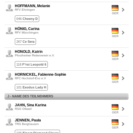
HOFFMANN, Melanie
RFV Ehningen
GER
046
Cheeny D
HÖNIG, Carina
RFV Münchingen
GER
267
Ce Sera
HONOLD, Katrin
Pforzheimer Reiterverein e.V.
GER
118
F³rst Leopold 6
HORNICKEL, Fabienne-Sophie
RFC Hochdorf-Enz e.V
GER
101
Exodus Lady H
J - NAME DES TEILNEHMERS
JAHN, Sina Karina
RSG Oßweil
GER
JENNEN, Paula
TRG Berghausen
GER