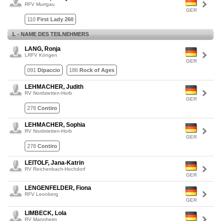
RFV Murrgau
GER
110
First Lady 260
L - NAME DES TEILNEHMERS
LANG, Ronja
LRFV Köngen
GER
091
Dipaccio
186
Rock of Ages
LEHMACHER, Judith
RV Nordstetten-Horb
GER
278
Contiro
LEHMACHER, Sophia
RV Nordstetten-Horb
GER
278
Contiro
LEITOLF, Jana-Katrin
RV Reichenbach-Hochdorf
GER
LENGENFELDER, Fiona
RFV Leonberg
GER
LIMBECK, Lola
RV Mannheim