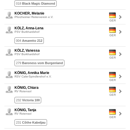
018
Black Magic Diamond
KOCHER, Melanie
Pforzheimer Reiterverein e.V.
GER
KÖLZ, Anna-Lena
PSV Burkhardshof
GER
004
Amaretto 212
KÖLZ, Vanessa
PSV Burkhardshof
GER
279
Baroness vom Burgenland
KÖNIG, Annika Marie
RSV Calw-Spindlershof e.V.
GER
KÖNIG, Chiara
RV Rotensol
GER
232
Victoria 100
KÖNIG, Tanja
RV Rotensol
GER
231
Cõthe Kabeljau