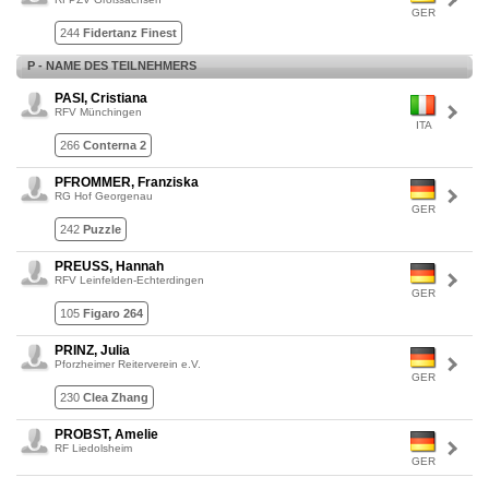
GER
244
Fidertanz Finest
P - NAME DES TEILNEHMERS
PASI, Cristiana
RFV Münchingen
ITA
266
Conterna 2
PFROMMER, Franziska
RG Hof Georgenau
GER
242
Puzzle
PREUSS, Hannah
RFV Leinfelden-Echterdingen
GER
105
Figaro 264
PRINZ, Julia
Pforzheimer Reiterverein e.V.
GER
230
Clea Zhang
PROBST, Amelie
RF Liedolsheim
GER