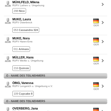
MÜHLFELD, Milena
RUFV Lathen u. Umgebung
298
Nico
MUKE, Laura
RUFV Osterbrock
GER
053
Cassandra 324
MUKE, Nora
RUFV Haren-Ems
GER
011
Arimara
MÜLLER, Hans
RUFV Werlte u. Umgebung
GER
216
Quinsie
Ö - NAME DES TEILNEHMERS
ÖING, Vanessa
RUFV Lengerich u. Umgebung e.V.
GER
109
Cupcake 8
O - NAME DES TEILNEHMERS
OVERBERG, Jana