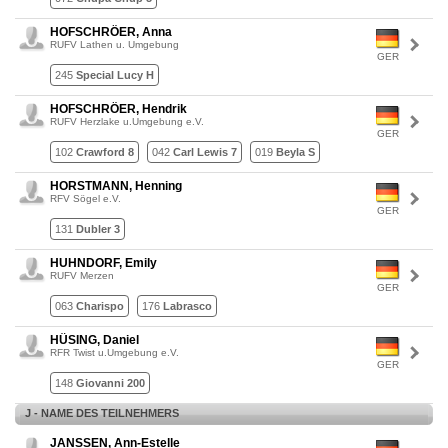
HOFSCHRÖER, Anna
RUFV Lathen u. Umgebung
GER
245
Special Lucy H
HOFSCHRÖER, Hendrik
RUFV Herzlake u.Umgebung e.V.
GER
102
Crawford 8
042
Carl Lewis 7
019
Beyla S
HORSTMANN, Henning
RFV Sögel e.V.
GER
131
Dubler 3
HUHNDORF, Emily
RUFV Merzen
GER
063
Charispo
176
Labrasco
HÜSING, Daniel
RFR Twist u.Umgebung e.V.
GER
148
Giovanni 200
J - NAME DES TEILNEHMERS
JANSSEN, Ann-Estelle