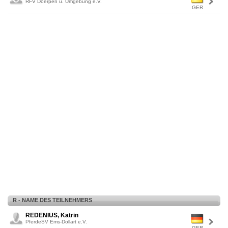
RFV Doerpen u. Umgebung e.V.
GER
R - NAME DES TEILNEHMERS
REDENIUS, Katrin
PferdeSV Ems-Dollart e.V.
GER