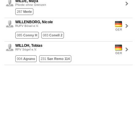
WILDE, Maya
Pferde ohne Grenzen
287
Merle
WILLENBORG, Nicole
RUFV Bösel e.V.
GER
085
Conny H
083
Conell 2
WILLOH, Tobias
RFV Sögel e.V.
GER
004
Agrano
231
San Remo 114