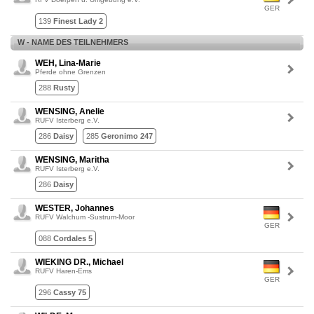
GER
139
Finest Lady 2
W - NAME DES TEILNEHMERS
WEH, Lina-Marie
Pferde ohne Grenzen
288
Rusty
WENSING, Anelie
RUFV Isterberg e.V.
286
Daisy
285
Geronimo 247
WENSING, Maritha
RUFV Isterberg e.V.
286
Daisy
WESTER, Johannes
RUFV Walchum -Sustrum-Moor
GER
088
Cordales 5
WIEKING DR., Michael
RUFV Haren-Ems
GER
296
Cassy 75