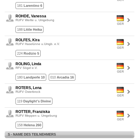
181
Larentino 6
ROHDE, Vanessa
RUFV Werlte u. Umgebung
GER
188
Little Heika
ROLFES, Kira
RUFV Haselünne u.Umgb. e.V.
GER
224
Rodizio 5
ROLING, Linda
RFV Sögel e.V.
GER
180
Landperle 10
010
Arcadia 16
ROTERS, Lena
RUFV Osterbrock
GER
119
Daylight's Divine
ROTTER, Franziska
RUFV Meppen u. Umgebung
GER
158
Helena 260
S - NAME DES TEILNEHMERS