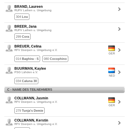
BRAND, Laureen
RUFV Lathen u. Umgebung
304
Lou
BREER, Jana
RUFV Lathen u. Umgebung
299
Cora
BREUER, Celina
RFV Doerpen u. Umgebung e.V.
GER
014
Baghira - S
080
Cocophino
BUURMAN, Kaylee
PSG Lähden e.V.
NED
034
Caluna 30
C - NAME DES TEILNEHMERS
COLLMANN, Jasmin
RFV Doerpen u. Umgebung e.V.
GER
279
Tunja's Demie
COLLMANN, Kerstin
RFV Doerpen u. Umgebung e.V.