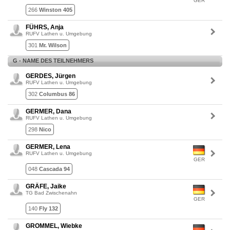
GER
266
Winston 405
FÜHRS, Anja
RUFV Lathen u. Umgebung
301
Mr. Wilson
G - NAME DES TEILNEHMERS
GERDES, Jürgen
RUFV Lathen u. Umgebung
302
Columbus 86
GERMER, Dana
RUFV Lathen u. Umgebung
298
Nico
GERMER, Lena
RUFV Lathen u. Umgebung
GER
048
Cascada 94
GRÄFE, Jaike
TG Bad Zwischenahn
GER
140
Fly 132
GROMMEL, Wiebke