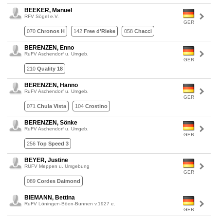
BEEKER, Manuel
RFV Sögel e.V.
GER
070
Chronos H
142
Free d'Rieke
058
Chacci
BERENZEN, Enno
RuFV Aschendorf u. Umgeb.
GER
210
Quality 18
BERENZEN, Hanno
RuFV Aschendorf u. Umgeb.
GER
071
Chula Vista
104
Crostino
BERENZEN, Sönke
RuFV Aschendorf u. Umgeb.
GER
256
Top Speed 3
BEYER, Justine
RUFV Meppen u. Umgebung
GER
089
Cordes Daimond
BIEMANN, Bettina
RuFV Löningen-Böen-Bunnen v.1927 e.
GER