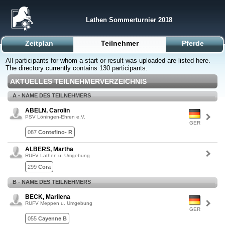
Lathen Sommerturnier 2018
Zeitplan
Teilnehmer
Pferde
All participants for whom a start or result was uploaded are listed here.
The directory currently contains 130 participants.
AKTUELLES TEILNEHMERVERZEICHNIS
A - NAME DES TEILNEHMERS
ABELN, Carolin
PSV Löningen-Ehren e.V.
GER
087
Contefino- R
ALBERS, Martha
RUFV Lathen u. Umgebung
299
Cora
B - NAME DES TEILNEHMERS
BECK, Marilena
RUFV Meppen u. Umgebung
GER
055
Cayenne B