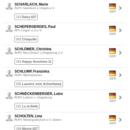
SCHARLACH, Marie
RuFV Saterland u.Umgeb.e.V.
GER
114
Daisy 837
SCHEPERGERDES, Paul
RFV Lingen u.U.e.V.
GER
062
Chaquille
SCHLÖMER, Christina
RUFV Neu-Versen u.Umgebung e.V.
GER
292
Happy Sunshine 11
SCHLUMP, Franziska
RUFV Wietmarschen
GER
295
Laurenz vom Achterkamp
SCHNECKENBERGER, Luise
RUFV Lathen u. Umgebung
GER
191
Lu la Belle
SCHOLTEN, Lina
RUFV Niedergrafschaft e.V. Uelsen
GER
199
Monty 627