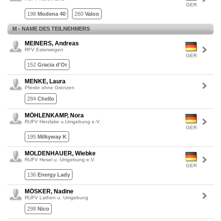
GER
198
Modena 40
260
Valoo
M - NAME DES TEILNEHMERS
MEINERS, Andreas
RFV Esterwegen
GER
152
Gracia d'Or
MENKE, Laura
Pferde ohne Grenzen
284
Chello
MÖHLENKAMP, Nora
RUFV Herzlake u.Umgebung e.V.
GER
195
Milkyway K
MOLDENHAUER, Wiebke
RUFV Hesel u. Umgebung e.V.
GER
136
Energy Lady
MÖSKER, Nadine
RUFV Lathen u. Umgebung
298
Nico