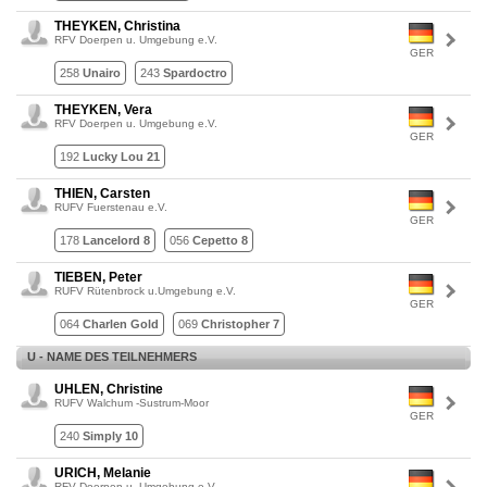
THEYKEN, Christina
RFV Doerpen u. Umgebung e.V.
GER
258
Unairo
243
Spardoctro
THEYKEN, Vera
RFV Doerpen u. Umgebung e.V.
GER
192
Lucky Lou 21
THIEN, Carsten
RUFV Fuerstenau e.V.
GER
178
Lancelord 8
056
Cepetto 8
TIEBEN, Peter
RUFV Rütenbrock u.Umgebung e.V.
GER
064
Charlen Gold
069
Christopher 7
U - NAME DES TEILNEHMERS
UHLEN, Christine
RUFV Walchum -Sustrum-Moor
GER
240
Simply 10
URICH, Melanie
RFV Doerpen u. Umgebung e.V.