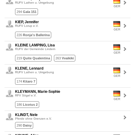
RUFV Lathen u. Umgebung
GER
294
Gala 151
KIEP, Jennifer
RUFV Lorup e.V.
GER
226
Ronja's Ballerina
KLEINE LAMPING, Lisa
RUFV der Gemeinde Lindern
GER
219
Quite Qualentina
263
Vvaikiki
KLENE, Lennard
RUFV Lathen u. Umgebung
GER
174
Kitaro 7
KLEYMANN, Marie-Sophie
RFV Sögel e.V.
GER
186
Licotus 2
KLINDT, Nele
Pferde ohne Grenzen e.V.
290
Daisy