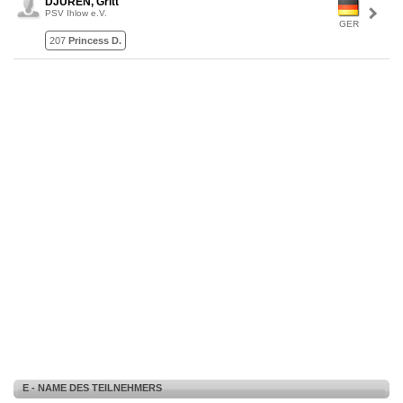
DJUREN, Gritt
PSV Ihlow e.V.
GER
207
Princess D.
E - NAME DES TEILNEHMERS