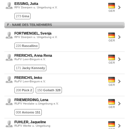
EISSING, Jutta
RFV Doerpen u. Umgebung e.V.
GER
273
Gina
F - NAME DES TEILNEHMERS
FORTWENGEL, Svenja
RFV Doerpen u. Umgebung e.V.
GER
220
Rascallino
FRERICHS, Anna Rena
RuFV Leer-Bingum e.V.
GER
171
Jacky Kennedy
FRERICHS, Imko
RuFV Leer-Bingum e.V.
GER
208
Pück 2
150
Goliath 328
FRIEMERDING, Lena
RUFV Herzlake u.Umgebung e.V.
GER
008
Antonio 151
FUHLER, Jaqueline
RUFV Werlte u. Umgebung