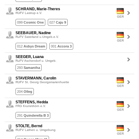
SCHRAND, Marie-Theres
RUFV Lastrup e.V.
GER
099
Cosmic One
027
Caju 9
SEEBAUER, Nadine
RuFV Saterland u.Umgeb.e.V.
GER
012
Asbys Dream
001
Accora 3
SEEGER, Luana
RuFV Aschendorf u. Umgeb.
293
Samantha
STAVERMANN, Carolin
RUFV St. Georg Georgsmarienhuette
GER
204
Olleg
STEFFENS, Hedda
FRG Krummhörn e.V.
GER
291
Quinderella B 3
STOLTE, Bernd
RUFV Lathen u. Umgebung
GER