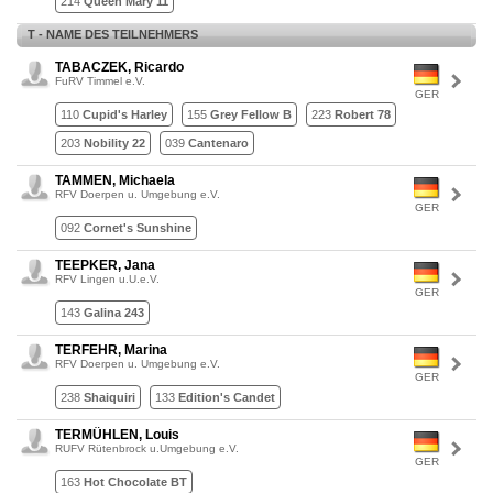
214
Queen Mary 11
T - NAME DES TEILNEHMERS
TABACZEK, Ricardo
FuRV Timmel e.V.
GER
110
Cupid's Harley
155
Grey Fellow B
223
Robert 78
203
Nobility 22
039
Cantenaro
TAMMEN, Michaela
RFV Doerpen u. Umgebung e.V.
GER
092
Cornet's Sunshine
TEEPKER, Jana
RFV Lingen u.U.e.V.
GER
143
Galina 243
TERFEHR, Marina
RFV Doerpen u. Umgebung e.V.
GER
238
Shaiquiri
133
Edition's Candet
TERMÜHLEN, Louis
RUFV Rütenbrock u.Umgebung e.V.
GER
163
Hot Chocolate BT