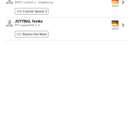
RUFV Lathen u. Umgebung
GER
105
Crystal Speed 3
JÜTTING, Teelke
PF Logaerfeld e.V.
GER
221
Ratina Del Mare