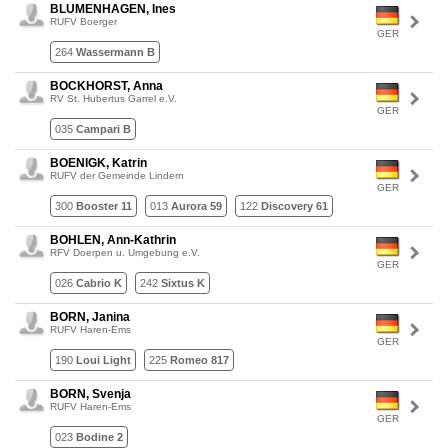
BLUMENHAGEN, Ines
RUFV Boerger
GER
264
Wassermann B
BOCKHORST, Anna
RV St. Hubertus Garrel e.V.
GER
035
Campari B
BOENIGK, Katrin
RUFV der Gemeinde Lindern
GER
300
Booster 11
013
Aurora 59
122
Discovery 61
BOHLEN, Ann-Kathrin
RFV Doerpen u. Umgebung e.V.
GER
026
Cabrio K
242
Sixtus K
BORN, Janina
RUFV Haren-Ems
GER
190
Loui Light
225
Romeo 817
BORN, Svenja
RUFV Haren-Ems
GER
023
Bodine 2