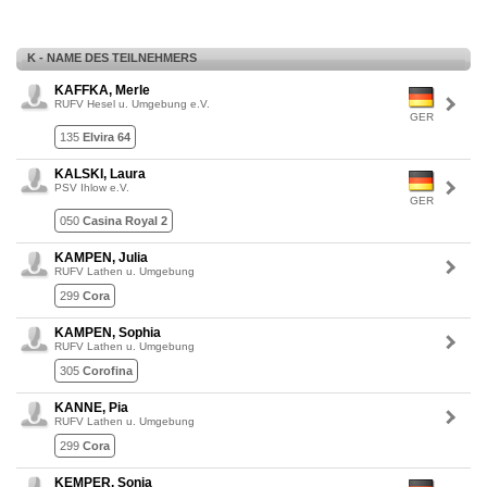
K - NAME DES TEILNEHMERS
KAFFKA, Merle
RUFV Hesel u. Umgebung e.V.
GER
135
Elvira 64
KALSKI, Laura
PSV Ihlow e.V.
GER
050
Casina Royal 2
KAMPEN, Julia
RUFV Lathen u. Umgebung
299
Cora
KAMPEN, Sophia
RUFV Lathen u. Umgebung
305
Corofina
KANNE, Pia
RUFV Lathen u. Umgebung
299
Cora
KEMPER, Sonja