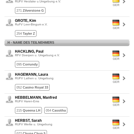
RUFV Herzlake u.Umgebung e.V.
GER
271
Zilverstone G
GROTE, Kim
RuFV Leer-Bingum e.V.
GER
254
Tayler Z
H - NAME DES TEILNEHMERS
HACKLING, Paul
RFV Doerpen u. Umgebung e.V.
GER
095
Corrundy
HAGEMANN, Laura
RUFV Lathen u. Umgebung
GER
052
Casino Royal 33
HEBBELMANN, Manfred
RUFV Haren-Ems
GER
215
Queena LH
054
Cassitha
HERBST, Sarah
RUFV Werlte u. Umgebung
GER
072
Chupa Chup 5