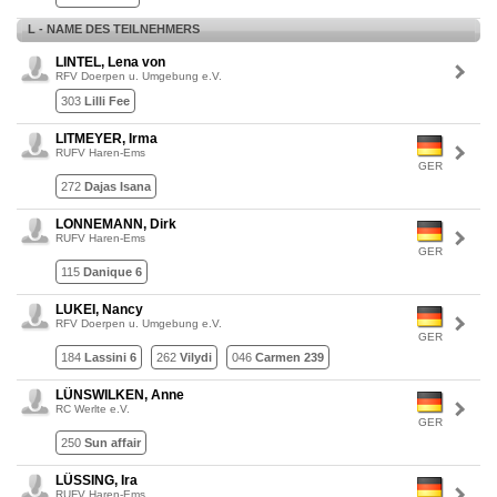
L - NAME DES TEILNEHMERS
LINTEL, Lena von
RFV Doerpen u. Umgebung e.V.
303
Lilli Fee
LITMEYER, Irma
RUFV Haren-Ems
GER
272
Dajas Isana
LONNEMANN, Dirk
RUFV Haren-Ems
GER
115
Danique 6
LUKEI, Nancy
RFV Doerpen u. Umgebung e.V.
GER
184
Lassini 6
262
Vilydi
046
Carmen 239
LÜNSWILKEN, Anne
RC Werlte e.V.
GER
250
Sun affair
LÜSSING, Ira
RUFV Haren-Ems