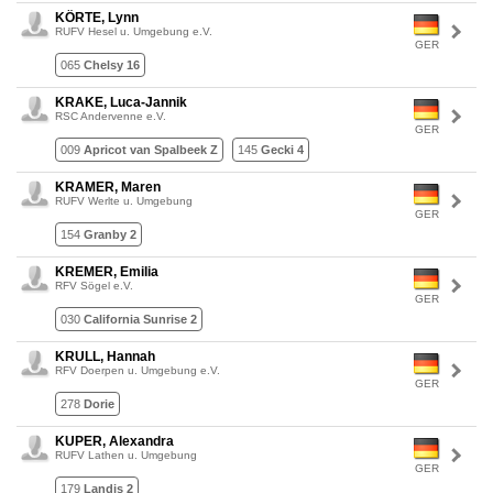
KÖRTE, Lynn
RUFV Hesel u. Umgebung e.V.
GER
065
Chelsy 16
KRAKE, Luca-Jannik
RSC Andervenne e.V.
GER
009
Apricot van Spalbeek Z
145
Gecki 4
KRAMER, Maren
RUFV Werlte u. Umgebung
GER
154
Granby 2
KREMER, Emilia
RFV Sögel e.V.
GER
030
California Sunrise 2
KRULL, Hannah
RFV Doerpen u. Umgebung e.V.
GER
278
Dorie
KUPER, Alexandra
RUFV Lathen u. Umgebung
GER
179
Landis 2