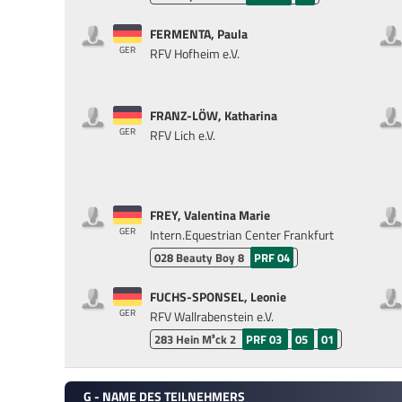
FERMENTA, Paula
GER
RFV Hofheim e.V.
FRANZ-LÖW, Katharina
GER
RFV Lich e.V.
FREY, Valentina Marie
GER
Intern.Equestrian Center Frankfurt
028
Beauty Boy 8
PRF 04
FUCHS-SPONSEL, Leonie
GER
RFV Wallrabenstein e.V.
283
Hein M³ck 2
PRF 03
05
01
G - NAME DES TEILNEHMERS