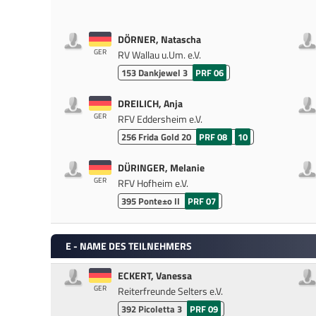
DÖRNER, Natascha
GER
RV Wallau u.Um. e.V.
153
Dankjewel 3
PRF 06
DREILICH, Anja
GER
RFV Eddersheim e.V.
256
Frida Gold 20
PRF 08
10
DÜRINGER, Melanie
GER
RFV Hofheim e.V.
395
Ponte±o II
PRF 07
E - NAME DES TEILNEHMERS
ECKERT, Vanessa
GER
Reiterfreunde Selters e.V.
392
Picoletta 3
PRF 09