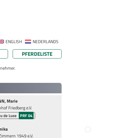
ENGLISH
NEDERLANDS
PFERDELISTE
ilnehmer.
N, Marie
hof Friedberg e.V.
u de Luxe
PRF 04
nika
Zimmern 1949 e.V.