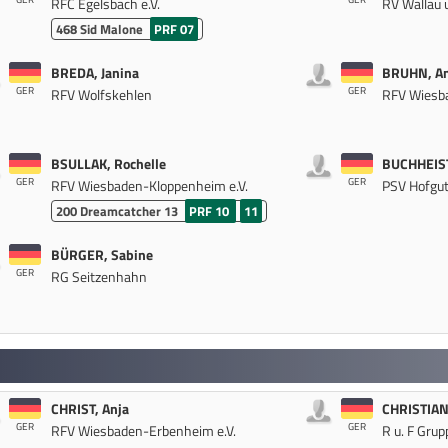
RFC Egelsbach e.V.
RV Wallau u
468
Sid Malone
PRF 07
BREDA, Janina
BRUHN, A
GER
GER
RFV Wolfskehlen
RFV Wiesba
BSULLAK, Rochelle
BUCHHEIST
GER
GER
RFV Wiesbaden-Kloppenheim e.V.
PSV Hofgut 
200
Dreamcatcher 13
PRF 10
11
BÜRGER, Sabine
GER
RG Seitzenhahn
CHRIST, Anja
CHRISTIAN
GER
GER
RFV Wiesbaden-Erbenheim e.V.
R u. F Grup