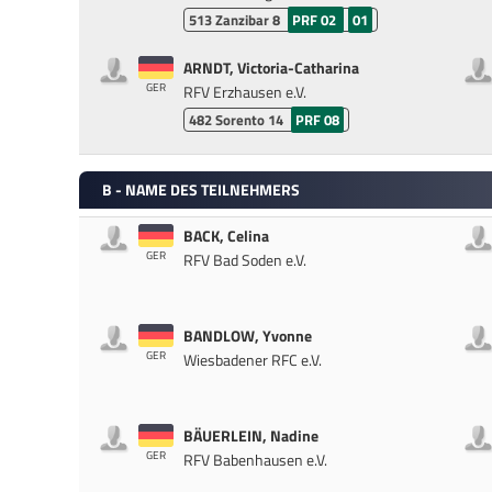
513
Zanzibar 8
PRF 02
01
ARNDT, Victoria-Catharina
GER
RFV Erzhausen e.V.
482
Sorento 14
PRF 08
B - NAME DES TEILNEHMERS
BACK, Celina
GER
RFV Bad Soden e.V.
BANDLOW, Yvonne
GER
Wiesbadener RFC e.V.
BÄUERLEIN, Nadine
GER
RFV Babenhausen e.V.