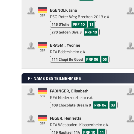
EGENOLF, Jana
GER
PSG Roter Weg Brechen 2013 e.V.
146
D'Jolie
PRF 10
11
270
Golden Diva 3
PRF 10
ERASMI, Yvonne
GER
RFV Eddersheim e.V.
111
Chupi Be Good
PRF 06
05
F - NAME DES TEILNEHMERS
FADINGER, Elisabeth
GER
RFV Niederzeuzheim e.V.
108
Chocolate Dream 9
PRF 04
03
FEGER, Henrietta
GER
RFV Wiesbaden-Kloppenheim e.V.
419
Raphael 114
PRF 10
11