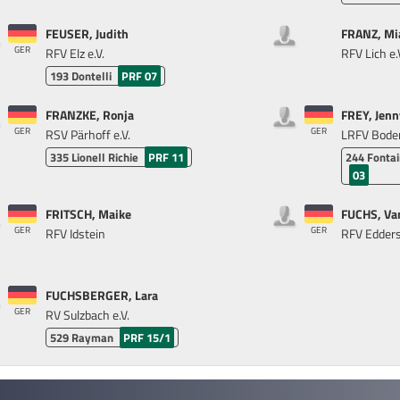
FEUSER, Judith
FRANZ, Mia
GER
RFV Elz e.V.
RFV Lich e.
193
Dontelli
PRF 07
FRANZKE, Ronja
FREY, Jenn
GER
GER
RSV Pärhoff e.V.
LRFV Boden
335
Lionell Richie
PRF 11
244
Fontai
03
FRITSCH, Maike
FUCHS, Va
GER
GER
RFV Idstein
RFV Edders
FUCHSBERGER, Lara
GER
RV Sulzbach e.V.
529
Rayman
PRF 15/1