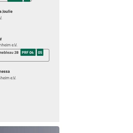
 Joulie
V.
y
heim e.V.
nebleau 28
PRF 04
05
nessa
heim e.V.