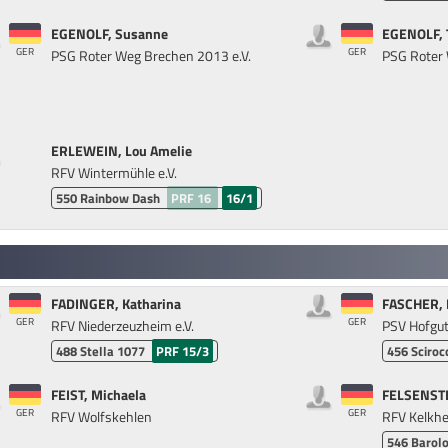
EGENOLF, Susanne
EGENOLF, 
GER
GER
PSG Roter Weg Brechen 2013 e.V.
PSG Roter 
ERLEWEIN, Lou Amelie
RFV Wintermühle e.V.
550
Rainbow Dash
PRF 16
16/1
FADINGER, Katharina
FASCHER, K
GER
GER
RFV Niederzeuzheim e.V.
PSV Hofgut 
488
Stella 1077
PRF 15/3
456
Sciroc
FEIST, Michaela
FELSENSTE
GER
GER
RFV Wolfskehlen
RFV Kelkhe
546
Barolo