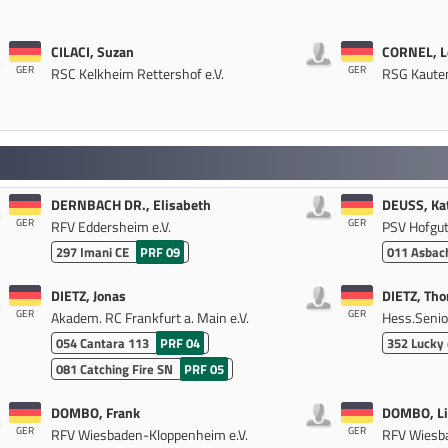
CILACI, Suzan
CORNEL, L
GER
GER
RSC Kelkheim Rettershof e.V.
RSG Kauten
DERNBACH DR., Elisabeth
DEUSS, Ka
GER
GER
RFV Eddersheim e.V.
PSV Hofgut 
297
Imani CE
PRF 09
011
Asbac
DIETZ, Jonas
DIETZ, Tho
GER
GER
Akadem. RC Frankfurt a. Main e.V.
Hess.Senio
054
Cantara 113
PRF 04
352
Lucky 
081
Catching Fire SN
PRF 05
DOMBO, Frank
DOMBO, Li
GER
GER
RFV Wiesbaden-Kloppenheim e.V.
RFV Wiesba