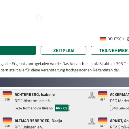
DEUTSCH
ZEITPLAN
TEILNEHMER
ung oder Ergebnis hochgeladen wurde. Das Verzeichnis umfaßt aktuell 395 Te
dern stellt alle für diese Veranstaltung hochgeladenen Reiterdaten dar.
ACHTERBERG, Isabelle
ACKERMAN
GER
GER
RFV Wintermühle e.V.
PSG Marien
424
Romanov's Rivano
PRF 09
548
Lou-Lo
ALTMANNSBERGER, Nadja
ARNDT, An
GER
GER
RFV Usingen e.V.
RFV Groß-