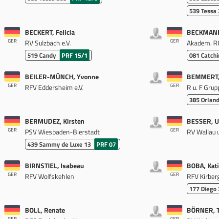
539
Tessa
BECKERT, Felicia
BECKMANN
GER
GER
RV Sulzbach e.V.
Akadem. RC 
519
Candy
PRF 15/1
081
Catchi
BEILER-MÜNCH, Yvonne
BEMMERT, 
GER
GER
RFV Eddersheim e.V.
R u. F Grup
385
Orlan
BERMUDEZ, Kirsten
BESSER, U
GER
GER
PSV Wiesbaden-Bierstadt
RV Wallau u
439
Sammy de Luxe 13
PRF 07
BIRNSTIEL, Isabeau
BOBA, Kat
GER
GER
RFV Wolfskehlen
RFV Kirberg
177
Diego
BOLL, Renate
BÖRNER, 
GER
GER