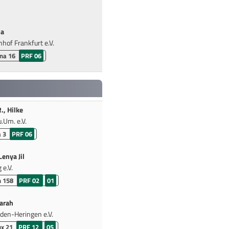
na
hof Frankfurt e.V.
ina 16
PRF 06
, Hilke
.Um. e.V.
a 3
PRF 06
enya Jil
 e.V.
n 158
PRF 02
01
arah
den-Heringen e.V.
ux 21
PRF 12
05