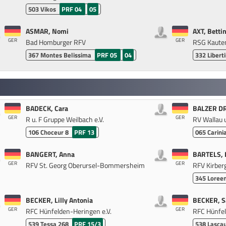
503
Vikos
PRF 04
05
ASMAR, Nomi
AXT, Betti
GER
GER
Bad Homburger RFV
RSG Kauten
367
Montes Belissima
PRF 05
04
332
Libert
BADECK, Cara
BALZER DR.
GER
GER
R u. F Gruppe Weilbach e.V.
RV Wallau u
106
Choceur 8
PRF 13
065
Carini
BANGERT, Anna
BARTELS, L
GER
GER
RFV St. Georg Oberursel-Bommersheim
RFV Kirberg
345
Loree
BECKER, Lilly Antonia
BECKER, S
GER
GER
RFC Hünfelden-Heringen e.V.
RFC Hünfel
539
Tessa 268
PRF 15/3
538
Lasca