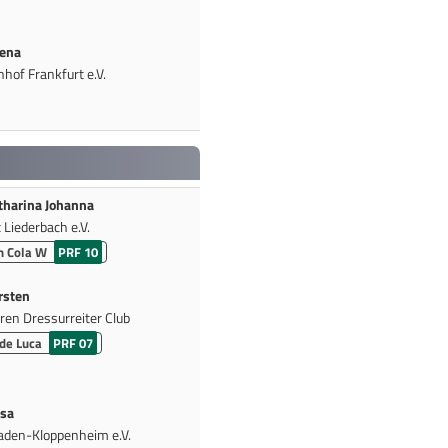
ena
hof Frankfurt e.V.
tharina Johanna
Liederbach e.V.
h Cola W
PRF 10
rsten
ren Dressurreiter Club
de Luca
PRF 07
sa
den-Kloppenheim e.V.