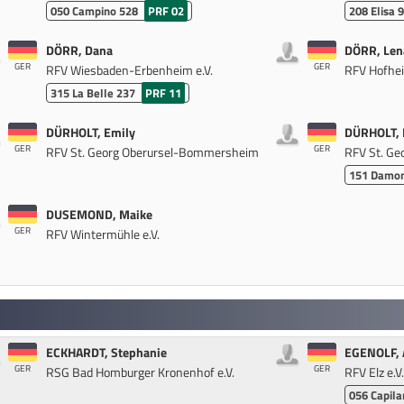
050
Campino 528
PRF 02
208
Elisa 
DÖRR, Dana
DÖRR, Len
GER
GER
RFV Wiesbaden-Erbenheim e.V.
RFV Hofhei
315
La Belle 237
PRF 11
DÜRHOLT, Emily
DÜRHOLT, 
GER
GER
RFV St. Georg Oberursel-Bommersheim
RFV St. G
151
Damon
DUSEMOND, Maike
GER
RFV Wintermühle e.V.
ECKHARDT, Stephanie
EGENOLF, 
GER
GER
RSG Bad Homburger Kronenhof e.V.
RFV Elz e.V.
056
Capila