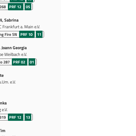
 268
PRF 12
05
, Sabrina
Frankfurt a. Main e.V.
ng Fire SN
PRF 10
11
Joann Georgia
pe Weilbach e.V.
do 287
PRF 02
01
te
.Um. e.V.
inka
 e.V.
 319
PRF 12
13
Tim