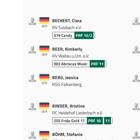
BECKERT, Clara
GER
RV Sulzbach e.V.
519
Candy
PRF 15/2
BEER, Kimberly
GER
RV Wallau u.Um. e.V.
003
Abriscas Music
PRF 11
BERG, Jessica
GER
RSG Falkenberg
BINDER, Kristina
GER
RC Heidehof Liederbach e.V.
255
Frida Gold 17
PRF 10
11
BÖHM, Stefanie
GER