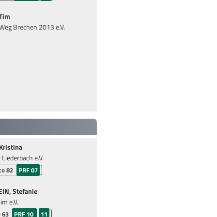
Tim
Weg Brechen 2013 e.V.
ristina
Liederbach e.V.
co 82
PRF 07
IN, Stefanie
im e.V.
 63
PRF 10
11