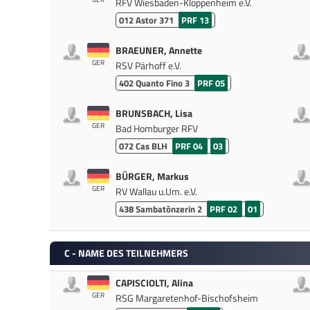
RFV Wiesbaden-Kloppenheim e.V.
012
Astor 371
PRF 13
BRAEUNER, Annette
GER
RSV Pärhoff e.V.
402
Quanto Fino 3
PRF 05
BRUNSBACH, Lisa
GER
Bad Homburger RFV
072
Cas BLH
PRF 04
03
BÜRGER, Markus
GER
RV Wallau u.Um. e.V.
438
Sambatõnzerin 2
PRF 02
01
C - NAME DES TEILNEHMERS
CAPISCIOLTI, Alina
GER
RSG Margaretenhof-Bischofsheim