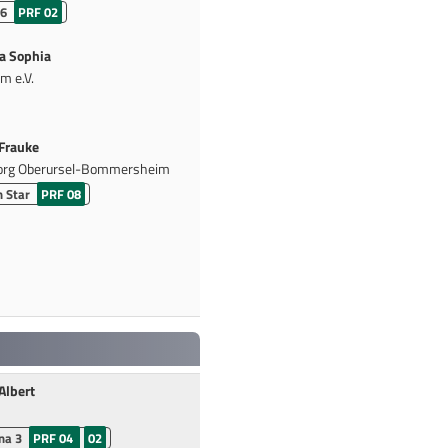
96
PRF 02
a Sophia
m e.V.
Frauke
eorg Oberursel-Bommersheim
 Star
PRF 08
Albert
na 3
PRF 04
02