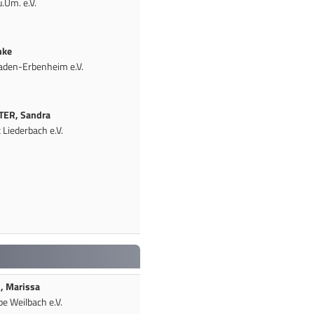
.Um. e.V.
nke
den-Erbenheim e.V.
ER, Sandra
Liederbach e.V.
, Marissa
pe Weilbach e.V.