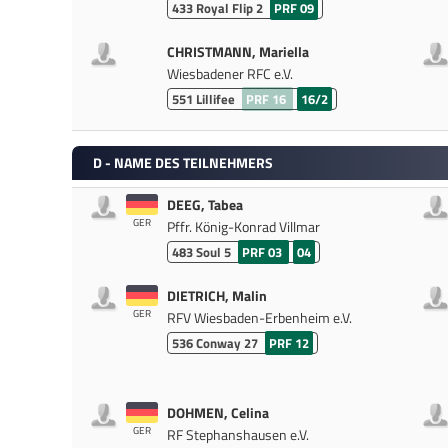
433
Royal Flip 2
PRF 09
CHRISTMANN, Mariella
Wiesbadener RFC e.V.
551
Lillifee
PRF 16
16/2
D - NAME DES TEILNEHMERS
DEEG, Tabea
GER
Pffr. König-Konrad Villmar
483
Soul 5
PRF 03
04
DIETRICH, Malin
GER
RFV Wiesbaden-Erbenheim e.V.
536
Conway 27
PRF 12
DOHMEN, Celina
GER
RF Stephanshausen e.V.