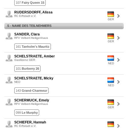
107
Fairy Queen 15
RUDERSDORFF, Alissa
RC Erftstadt e.V.
GER
S - NAME DES TEILNEHMERS
SANDER, Clara
RFV Velbert-Heiligenhaus
GER
161
Tanholm's Mauritz
SCHELSTRAETE, Amber
Gastlizenz GER
NED
101
Burberry 26
SCHELSTRAETE, Micky
NED
NED
143
Grand-Charmeur
SCHERMUCK, Emely
RFV Velbert-Heiligenhaus
GER
099
Le Murphy
SCHIEFER, Hannah
RC Erftstadt e.V.