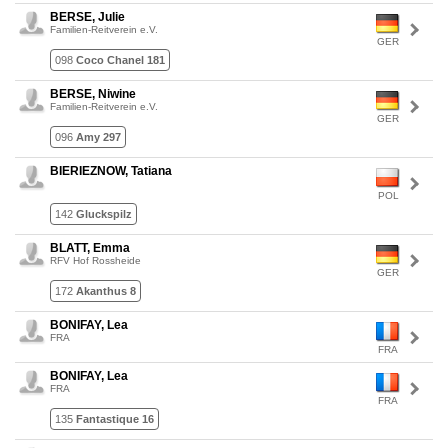
BERSE, Julie
Familien-Reitverein e.V.
GER
098
Coco Chanel 181
BERSE, Niwine
Familien-Reitverein e.V.
GER
096
Amy 297
BIERIEZNOW, Tatiana
POL
142
Gluckspilz
BLATT, Emma
RFV Hof Rossheide
GER
172
Akanthus 8
BONIFAY, Lea
FRA
FRA
BONIFAY, Lea
FRA
FRA
135
Fantastique 16