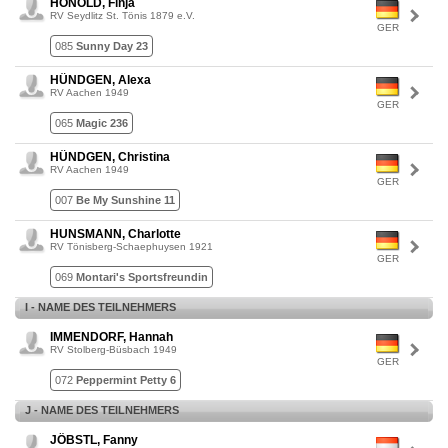
HONOLD, Finja
RV Seydlitz St. Tönis 1879 e.V.
GER
085
Sunny Day 23
HÜNDGEN, Alexa
RV Aachen 1949
GER
065
Magic 236
HÜNDGEN, Christina
RV Aachen 1949
GER
007
Be My Sunshine 11
HUNSMANN, Charlotte
RV Tönisberg-Schaephuysen 1921
GER
069
Montari's Sportsfreundin
I - NAME DES TEILNEHMERS
IMMENDORF, Hannah
RV Stolberg-Büsbach 1949
GER
072
Peppermint Petty 6
J - NAME DES TEILNEHMERS
JÖBSTL, Fanny