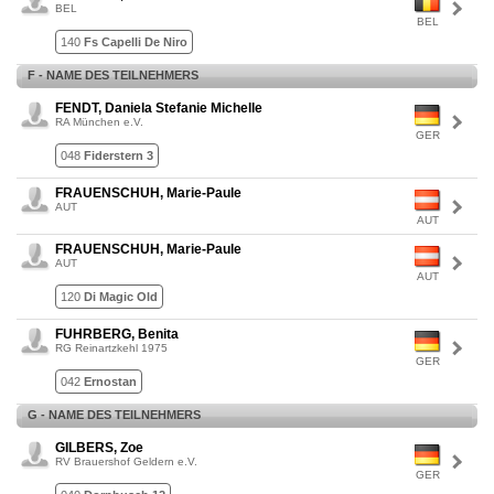
BEL
BEL
140
Fs Capelli De Niro
F - NAME DES TEILNEHMERS
FENDT, Daniela Stefanie Michelle
RA München e.V.
GER
048
Fiderstern 3
FRAUENSCHUH, Marie-Paule
AUT
AUT
FRAUENSCHUH, Marie-Paule
AUT
AUT
120
Di Magic Old
FUHRBERG, Benita
RG Reinartzkehl 1975
GER
042
Ernostan
G - NAME DES TEILNEHMERS
GILBERS, Zoe
RV Brauershof Geldern e.V.
GER