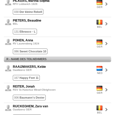
PICKERS, Martha-Sophia
RFV Lobberich 1926
GER
030
Der kleine Rebell
PIETERS, Beaudine
BEL
BEL
131
Elbrasco - L
POHEN, Anna
RV Laurensberg 1924
GER
086
Sweet Chocolate 10
R - NAME DES TEILNEHMERS
RAAIJMAKERS, Kebie
Gastlizenz GER
NED
167
Happy Feet 11
REITER, Jonah
RSV St.Hubertus Wesel-Obrighoven
GER
006
Baumann's Dexter
RIJCKEGHEM, Zara van
Gastlizenz GER
BEL