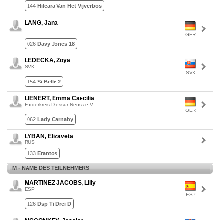
144
Hilcara Van Het Vijverbos
LANG, Jana
GER
026
Davy Jones 18
LEDECKA, Zoya
SVK
SVK
154
Si Belle 2
LIENERT, Emma Caecilia
Förderkreis Dressur Neuss e.V.
GER
062
Lady Carnaby
LYBAN, Elizaveta
RUS
133
Erantos
M - NAME DES TEILNEHMERS
MARTINEZ JACOBS, Lilly
ESP
ESP
126
Dsp Ti Drei D