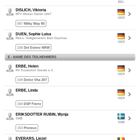
BEL
DISLICH, Viktoria
RFV Wodan Damm 1947
GER
067
Milky Way 85
DUEN, Sophie Luisa
Reit-u. Voltigierverein Bad Oeynhau
GER
106
Del Estero NRW
E - NAME DES TEILNEHMERS
ERBE, Helen
RV Krüsterhof Voerde e.V.
GER
104
Dolce Vita 207
ERBE, Linda
GER
164
DSP Fierro
ERIKSDOTTER RUBIN, Wynja
SWE
SWE
153
Proteus
EVERARS, Liezel