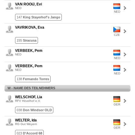
VAN ROOIJ, Evi
NED
NED
147
King Stayerhof's Jango
VAVRIKOVA, Eva
CZE
155
Siracusa
VERBEEK, Pem
NED
NED
VERBEEK, Pem
NED
NED
138
Fernando Torres
W - NAME DES TEILNEHMERS
WELSCHOF, Lia
RFV Hövelhof e.V.
GER
038
Don Windsor OLD
WELTER, Ida
RG Gut Weyern
GER
023
D'Accord 68