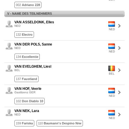
002
Adriano 228
V - NAME DES TEILNEHMERS
VAN ASSELDONK, Elles
NED
NED
132
Electro
VAN DER POLS, Sanne
NED
NED
134
Excellentie
VAN EVELGHEM, Liesl
BEL
BEL
137
Faustland
VAN HOF, Veerle
Gastlizenz GER
NED
102
Don Diablo 10
VAN NEK, Lara
NED
NED
159
Fariska
110
Baumann's Despino Nrw