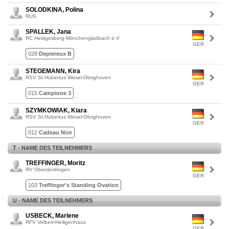
SOLODKINA, Polina
RUS
SPALLEK, Jana
RC Heidgesberg-Mönchengladbach e.V
GER
028
Depiereux B
STEGEMANN, Kira
RSV St.Hubertus Wesel-Obrighoven
GER
015
Campione 3
SZYMKOWIAK, Kiara
RSV St.Hubertus Wesel-Obrighoven
GER
012
Cadeau Noir
T - NAME DES TEILNEHMERS
TREFFINGER, Moritz
RV Oberderdingen
GER
103
Treffinger's Standing Ovation
U - NAME DES TEILNEHMERS
USBECK, Marlene
RFV Velbert-Heiligenhaus
GER