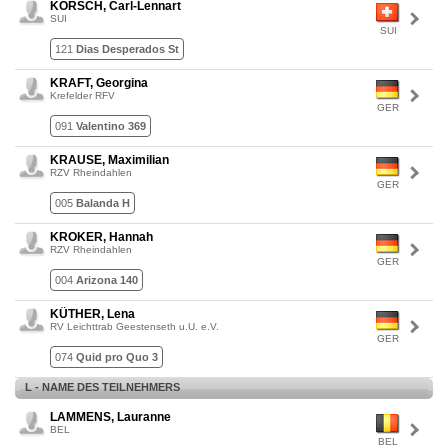
KORSCH, Carl-Lennart
SUI
SUI
121
Dias Desperados St
KRAFT, Georgina
Krefelder RFV
GER
091
Valentino 369
KRAUSE, Maximilian
RZV Rheindahlen
GER
005
Balanda H
KROKER, Hannah
RZV Rheindahlen
GER
004
Arizona 140
KÜTHER, Lena
RV Leichttrab Geestenseth u.U. e.V.
GER
074
Quid pro Quo 3
L - NAME DES TEILNEHMERS
LAMMENS, Lauranne
BEL
BEL