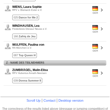
WIENS, Laura Sophie
RFV v. Bismarck Exter e.V.
GER
025
Dance for Me 2
WINDHAUSEN, Lea
Förderkreis Dressur Neuss e.V.
GER
166
Zafriq de Jeu
WULFFEN, Paulina von
RA München e.V.
GER
087
Top Queen H
Z - NAME DES TEILNEHMERS
ZUMBRÄGEL, Malin-Elisa
RFV Hubertus Anrath-Neersen
GER
039
Donna Summer 8
|
|
Scroll Up
Contact
Desktop version
The correctness of the results listed above (dressage or jumping competition) of