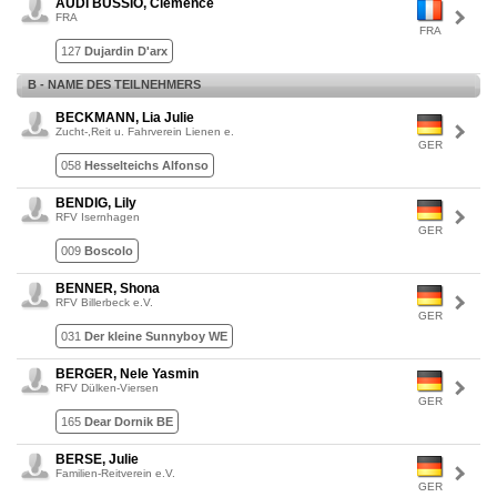
AUDI BUSSIO, Clemence
FRA
FRA
127
Dujardin D'arx
B - NAME DES TEILNEHMERS
BECKMANN, Lia Julie
Zucht-,Reit u. Fahrverein Lienen e.
GER
058
Hesselteichs Alfonso
BENDIG, Lily
RFV Isernhagen
GER
009
Boscolo
BENNER, Shona
RFV Billerbeck e.V.
GER
031
Der kleine Sunnyboy WE
BERGER, Nele Yasmin
RFV Dülken-Viersen
GER
165
Dear Dornik BE
BERSE, Julie
Familien-Reitverein e.V.
GER