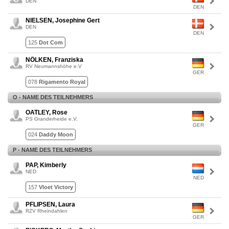
DEN
DEN
NIELSEN, Josephine Gert
DEN
DEN
125
Dot Com
NÖLKEN, Franziska
RV Neumannshöhe e.V
GER
078
Rigamento Royal
O - NAME DES TEILNEHMERS
OATLEY, Rose
PS Granderheide e.V.
GER
024
Daddy Moon
P - NAME DES TEILNEHMERS
PAP, Kimberly
NED
NED
157
Vloet Victory
PFLIPSEN, Laura
RZV Rheindahlen
GER