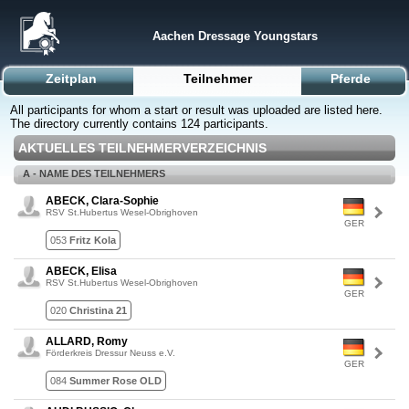
Aachen Dressage Youngstars
Zeitplan
Teilnehmer
Pferde
All participants for whom a start or result was uploaded are listed here.
The directory currently contains 124 participants.
AKTUELLES TEILNEHMERVERZEICHNIS
A - NAME DES TEILNEHMERS
ABECK, Clara-Sophie
RSV St.Hubertus Wesel-Obrighoven
GER
053
Fritz Kola
ABECK, Elisa
RSV St.Hubertus Wesel-Obrighoven
GER
020
Christina 21
ALLARD, Romy
Förderkreis Dressur Neuss e.V.
GER
084
Summer Rose OLD