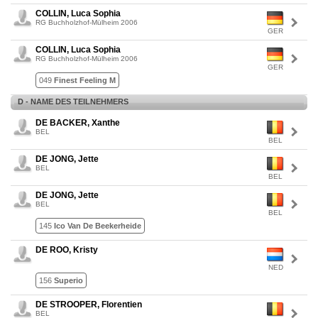
COLLIN, Luca Sophia
RG Buchholzhof-Mülheim 2006
GER
COLLIN, Luca Sophia
RG Buchholzhof-Mülheim 2006
GER
049
Finest Feeling M
D - NAME DES TEILNEHMERS
DE BACKER, Xanthe
BEL
BEL
DE JONG, Jette
BEL
BEL
DE JONG, Jette
BEL
BEL
145
Ico Van De Beekerheide
DE ROO, Kristy
NED
156
Superio
DE STROOPER, Florentien
BEL