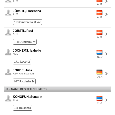
AUT
AUT
JÖBSTL, Florentina
AUT
AUT
113
Cinderella M We
JÖBSTL, Paul
AUT
AUT
128
Dunkelbunt
JOCHEMS, Isabelle
NED
NED
171
Jakari 2
JORDE, Julia
RZV Rheindahlen
GER
077
Riccinha M
K - NAME DES TEILNEHMERS
KONGPUN, Supasin
THA
THA
111
Belcanto