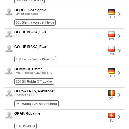
040
Dornbusch 12
GÖBEL, Lea Sophie
RZV Rheindahlen
GER
081
Sienna von der Heide
GOLUBINSKA, Ewa
POL
POL
GOLUBINSKA, Ewa
POL
150
Leuns Veld's Winston
GÖMMER, Emma
Pffrd. Reiterhof Laurent e.V.
GER
100
Sir Robin Off Loxley
GOOVAERTS, Alexander
Gastlizenz GER
BEL
057
Habiba VH Bloemenhof
GRAF, Robynne
SUI
SUI
116
Dallas 51