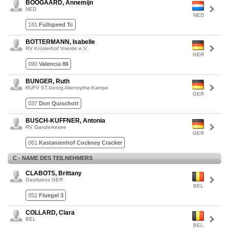
BOOGAARD, Annemijn
NED
NED
141
Fullspeed Tc
BOTTERMANN, Isabelle
RV Krüsterhof Voerde e.V.
GER
090
Valencia 86
BUNGER, Ruth
RUFV ST.Georg Altenoythe-Kampe
GER
037
Don Quischott
BUSCH-KUFFNER, Antonia
RV Ganderkesee
GER
061
Kastanienhof Cockney Cracker
C - NAME DES TEILNEHMERS
CLABOTS, Brittany
Gastlizenz GER
BEL
052
Fluegel 3
COLLARD, Clara
BEL
BEL