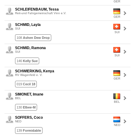
GER
SCHLEIFENBAUM, Tessa
Reit-und Fahrgemeinschaft Vinn e.V.
GER
SCHMID, Layla
SUI
SUI
108
Ashen Dew Drop
SCHMID, Ramona
SUI
SUI
146
Kelly Sue
SCHWIERKING, Kenya
RV Wagenfeld e. V.
GER
019
Cecil 18
SIMONET, Imane
BEL
BEL
130
Elbee-M
SOFFERS, Coco
NED
NED
139
Formidable