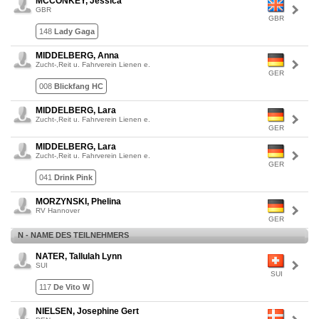
MCCONKEY, Jessica
GBR
GBR
148
Lady Gaga
MIDDELBERG, Anna
Zucht-,Reit u. Fahrverein Lienen e.
GER
008
Blickfang HC
MIDDELBERG, Lara
Zucht-,Reit u. Fahrverein Lienen e.
GER
MIDDELBERG, Lara
Zucht-,Reit u. Fahrverein Lienen e.
GER
041
Drink Pink
MORZYNSKI, Phelina
RV Hannover
GER
N - NAME DES TEILNEHMERS
NATER, Tallulah Lynn
SUI
SUI
117
De Vito W
NIELSEN, Josephine Gert