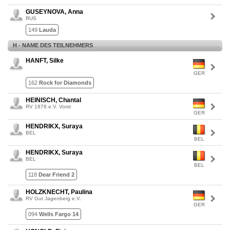
GUSEYNOVA, Anna
RUS
149
Lauda
H - NAME DES TEILNEHMERS
HANFT, Silke
GER
162
Rock for Diamonds
HEINISCH, Chantal
RV 1878 e.V. Vorst
GER
HENDRIKX, Suraya
BEL
BEL
HENDRIKX, Suraya
BEL
BEL
118
Dear Friend 2
HOLZKNECHT, Paulina
RV Gut Jagenberg e.V.
GER
094
Wells Fargo 14