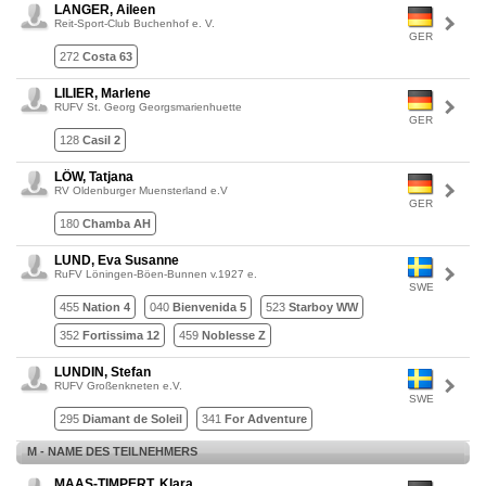
LANGER, Aileen
Reit-Sport-Club Buchenhof e. V.
GER
272
Costa 63
LILIER, Marlene
RUFV St. Georg Georgsmarienhuette
GER
128
Casil 2
LÖW, Tatjana
RV Oldenburger Muensterland e.V
GER
180
Chamba AH
LUND, Eva Susanne
RuFV Löningen-Böen-Bunnen v.1927 e.
SWE
455
Nation 4
040
Bienvenida 5
523
Starboy WW
352
Fortissima 12
459
Noblesse Z
LUNDIN, Stefan
RUFV Großenkneten e.V.
SWE
295
Diamant de Soleil
341
For Adventure
M - NAME DES TEILNEHMERS
MAAS-TIMPERT, Klara