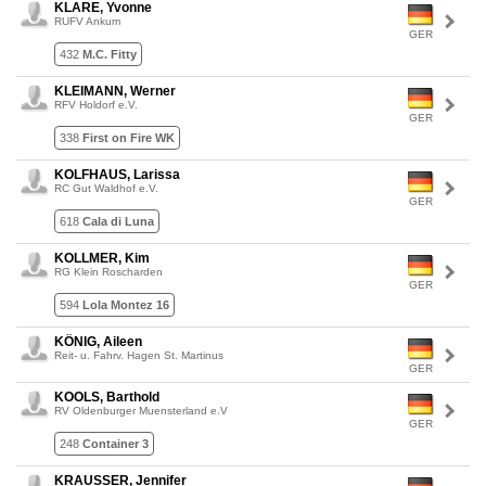
KLARE, Yvonne
RUFV Ankum
GER
432
M.C. Fitty
KLEIMANN, Werner
RFV Holdorf e.V.
GER
338
First on Fire WK
KOLFHAUS, Larissa
RC Gut Waldhof e.V.
GER
618
Cala di Luna
KOLLMER, Kim
RG Klein Roscharden
GER
594
Lola Montez 16
KÖNIG, Aileen
Reit- u. Fahrv. Hagen St. Martinus
GER
KOOLS, Barthold
RV Oldenburger Muensterland e.V
GER
248
Container 3
KRAUSSER, Jennifer