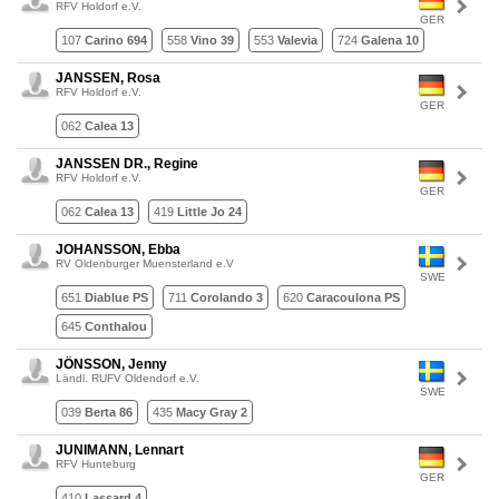
RFV Holdorf e.V.
GER
107
Carino 694
558
Vino 39
553
Valevia
724
Galena 10
JANSSEN, Rosa
RFV Holdorf e.V.
GER
062
Calea 13
JANSSEN DR., Regine
RFV Holdorf e.V.
GER
062
Calea 13
419
Little Jo 24
JOHANSSON, Ebba
RV Oldenburger Muensterland e.V
SWE
651
Diablue PS
711
Corolando 3
620
Caracoulona PS
645
Conthalou
JÖNSSON, Jenny
Ländl. RUFV Oldendorf e.V.
SWE
039
Berta 86
435
Macy Gray 2
JUNIMANN, Lennart
RFV Hunteburg
GER
410
Lassard 4