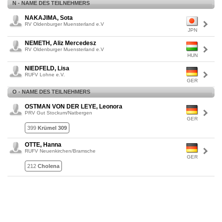
N - NAME DES TEILNEHMERS
NAKAJIMA, Sota
RV Oldenburger Muensterland e.V
JPN
NEMETH, Aliz Mercedesz
RV Oldenburger Muensterland e.V
HUN
NIEDFELD, Lisa
RUFV Lohne e.V.
GER
O - NAME DES TEILNEHMERS
OSTMAN VON DER LEYE, Leonora
PRV Gut Stockum/Natbergen
GER
399
Krümel 309
OTTE, Hanna
RUFV Neuenkirchen/Bramsche
GER
212
Cholena