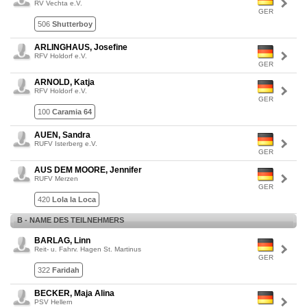
RV Vechta e.V.
GER
506
Shutterboy
ARLINGHAUS, Josefine
RFV Holdorf e.V.
GER
ARNOLD, Katja
RFV Holdorf e.V.
GER
100
Caramia 64
AUEN, Sandra
RUFV Isterberg e.V.
GER
AUS DEM MOORE, Jennifer
RUFV Merzen
GER
420
Lola la Loca
B - NAME DES TEILNEHMERS
BARLAG, Linn
Reit- u. Fahrv. Hagen St. Martinus
GER
322
Faridah
BECKER, Maja Alina
PSV Hellern