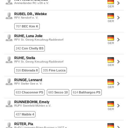
Ammerländer RC v.06 e.V.
GER
RUBEL DR., Wiebke
RFV Nendorf e. V.
GER
707
BEC Kim K
RUHE, Luna Jolie
RFV St. Georg Kreuzkrug-Raddestorf
GER
242
Con Chelly BS
RUHE, Stella
RFV St. Georg Kreuzkrug-Raddestorf
GER
316
Eldorada 8
335
Fine Lucca
RUNGE, Lennard
RFV Steller See e. V.
GER
633
Chaconner PS
683
Secco 10
614
Balthargos PS
RUNNEBOHM, Emely
RUFV Steinfeld-Mühlen e.V.
GER
437
Maible 4
RÜTER, Pia
RuFV Löningen-Böen-Bunnen v.1927 e.