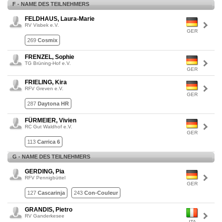
F - NAME DES TEILNEHMERS
FELDHAUS, Laura-Marie
RV Visbek e.V.
GER
269
Cosmix
FRENZEL, Sophie
TG Brüning-Hof e.V.
GER
FRIELING, Kira
RFV Greven e.V.
GER
287
Daytona HR
FÜRMEIER, Vivien
RC Gut Waldhof e.V.
GER
113
Carrica 6
G - NAME DES TEILNEHMERS
GERDING, Pia
RFV Pennigbüttel
GER
127
Cascarinja
243
Con-Couleur
GRANDIS, Pietro
RV Ganderkesee
ITA