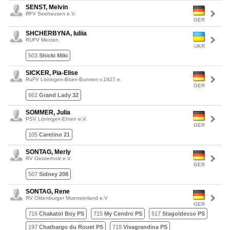
SENST, Melvin
RFV Seehausen e.V.
GER
SHCHERBYNA, Iuliia
RUFV Merzen
UKR
503
Shicki Miki
SICKER, Pia-Elise
RuFV Löningen-Böen-Bunnen v.1927 e.
GER
662
Grand Lady 32
SOMMER, Julia
PSV Löningen-Ehren e.V.
GER
105
Caretino 21
SONTAG, Merly
RV Geisterholz e.V.
GER
507
Sidney 208
SONTAG, Rene
RV Oldenburger Muensterland e.V
GER
716
Chakatol Boy PS
715
My Cendro PS
517
Stagoldesso PS
197
Chathargo du Rouet PS
718
Vivagrandina PS