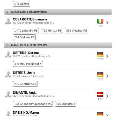
553
Valevia
C - NAME DES TEILNEHMERS
CESAROTTI, Emanuele
RV Oldenburger Muensterland e.V
ITA
147
Centa Mia PS
713
Minton PS
562
Vivalino PS
714
Diakato PS
D - NAME DES TEILNEHMERS
DEITERS, Corinne
RUFV Spelle u. Umgebung e.V.
GER
450
Mrs. President Y
DETERS, Josie
PSV Löningen-Ehren e.V.
GER
206
Cherubino 5
DIMANTE, Anda
RV Oldenburger Muensterland e.V
LAT
168
Chacoon's Message PS
476
Quastro 4
DREISING, Maren
RFV Lingen u.U.e.V.