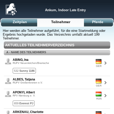
Ankum, Indoor Late Entry
Zeitplan
Teilnehmer
Pferde
Hier werden alle Teilnehmer aufgeführt, für die eine Startmeldung oder
Ergebnis hochgeladen wurde. Das Verzeichnis umfaßt aktuell 199
Teilnehmer.
AKTUELLES TEILNEHMERVERZEICHNIS
A - NAME DES TEILNEHMERS
ABING, Ina
RUFV Neuenkirchen/Bramsche
GER
532
Sunny 1186
ALBES, Tatjana
RUFV Großenkneten e.V.
GER
APONYI, Albert
RFV Nienburg e. V.
HUN
659
Everest PJ
ARKENAU, Charlotte