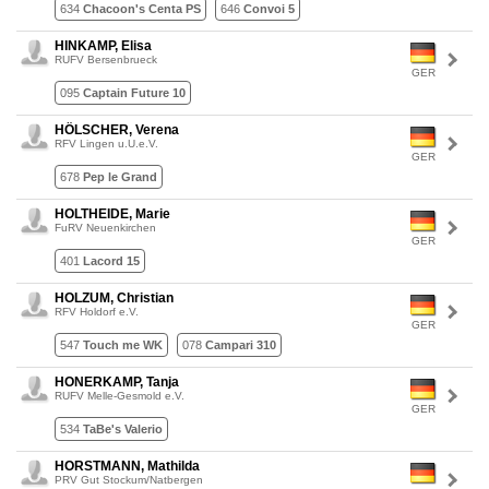
634
Chacoon's Centa PS
646
Convoi 5
HINKAMP, Elisa
RUFV Bersenbrueck
GER
095
Captain Future 10
HÖLSCHER, Verena
RFV Lingen u.U.e.V.
GER
678
Pep le Grand
HOLTHEIDE, Marie
FuRV Neuenkirchen
GER
401
Lacord 15
HOLZUM, Christian
RFV Holdorf e.V.
GER
547
Touch me WK
078
Campari 310
HONERKAMP, Tanja
RUFV Melle-Gesmold e.V.
GER
534
TaBe's Valerio
HORSTMANN, Mathilda
PRV Gut Stockum/Natbergen