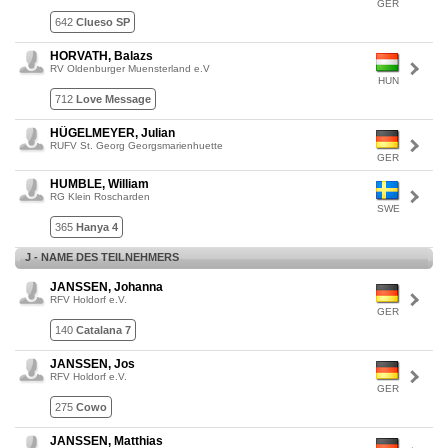
GER
642
Clueso SP
HORVATH, Balazs
RV Oldenburger Muensterland e.V
HUN
712
Love Message
HÜGELMEYER, Julian
RUFV St. Georg Georgsmarienhuette
GER
HUMBLE, William
RG Klein Roscharden
SWE
365
Hanya 4
J - NAME DES TEILNEHMERS
JANSSEN, Johanna
RFV Holdorf e.V.
GER
140
Catalana 7
JANSSEN, Jos
RFV Holdorf e.V.
GER
275
Cowo
JANSSEN, Matthias