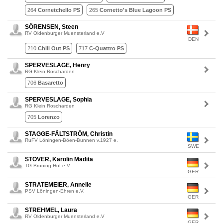
264
Cornetchello PS
265
Cornetto's Blue Lagoon PS
SÖRENSEN, Steen
RV Oldenburger Muensterland e.V
DEN
210
Chill Out PS
717
C-Quattro PS
SPERVESLAGE, Henry
RG Klein Roscharden
706
Basaretto
SPERVESLAGE, Sophia
RG Klein Roscharden
705
Lorenzo
STAGGE-FÄLTSTRÖM, Christin
RuFV Löningen-Böen-Bunnen v.1927 e.
SWE
STÖVER, Karolin Madita
TG Brüning-Hof e.V.
GER
STRATEMEIER, Annelie
PSV Löningen-Ehren e.V.
GER
STREHMEL, Laura
RV Oldenburger Muensterland e.V
GER