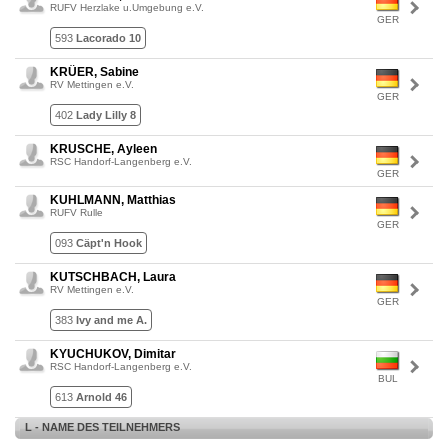
RUFV Herzlake u.Umgebung e.V.
GER
593
Lacorado 10
KRÜER, Sabine
RV Mettingen e.V.
GER
402
Lady Lilly 8
KRUSCHE, Ayleen
RSC Handorf-Langenberg e.V.
GER
KUHLMANN, Matthias
RUFV Rulle
GER
093
Cäpt'n Hook
KUTSCHBACH, Laura
RV Mettingen e.V.
GER
383
Ivy and me A.
KYUCHUKOV, Dimitar
RSC Handorf-Langenberg e.V.
BUL
613
Arnold 46
L - NAME DES TEILNEHMERS