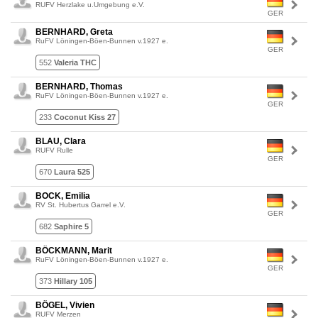
RUFV Herzlake u.Umgebung e.V.
GER
BERNHARD, Greta
RuFV Löningen-Böen-Bunnen v.1927 e.
GER
552
Valeria THC
BERNHARD, Thomas
RuFV Löningen-Böen-Bunnen v.1927 e.
GER
233
Coconut Kiss 27
BLAU, Clara
RUFV Rulle
GER
670
Laura 525
BOCK, Emilia
RV St. Hubertus Garrel e.V.
GER
682
Saphire 5
BÖCKMANN, Marit
RuFV Löningen-Böen-Bunnen v.1927 e.
GER
373
Hillary 105
BÖGEL, Vivien
RUFV Merzen