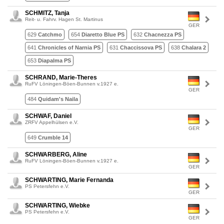
SCHMITZ, Tanja
Reit- u. Fahrv. Hagen St. Martinus
GER
629
Catchmo
654
Diaretto Blue PS
632
Chacnezza PS
641
Chronicles of Narnia PS
631
Chaccissova PS
638
Chalara 2
653
Diapalma PS
SCHRAND, Marie-Theres
RuFV Löningen-Böen-Bunnen v.1927 e.
GER
484
Quidam's Naila
SCHWAF, Daniel
ZRFV Appelhülsen e.V.
GER
649
Crumble 14
SCHWARBERG, Aline
RuFV Löningen-Böen-Bunnen v.1927 e.
GER
SCHWARTING, Marie Fernanda
PS Petersfehn e.V.
GER
SCHWARTING, Wiebke
PS Petersfehn e.V.
GER