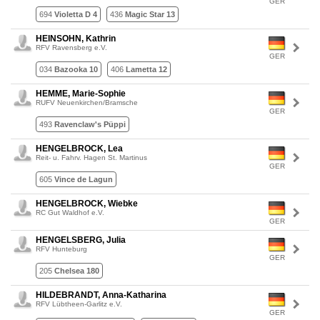
GER
694
Violetta D 4
436
Magic Star 13
HEINSOHN, Kathrin
RFV Ravensberg e.V.
GER
034
Bazooka 10
406
Lametta 12
HEMME, Marie-Sophie
RUFV Neuenkirchen/Bramsche
GER
493
Ravenclaw's Püppi
HENGELBROCK, Lea
Reit- u. Fahrv. Hagen St. Martinus
GER
605
Vince de Lagun
HENGELBROCK, Wiebke
RC Gut Waldhof e.V.
GER
HENGELSBERG, Julia
RFV Hunteburg
GER
205
Chelsea 180
HILDEBRANDT, Anna-Katharina
RFV Lübtheen-Garlitz e.V.
GER