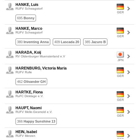
HANKE, Luis
RUFV Schwagstorf
GER
695
Bonny
HANKE, Marco
RUFV Schwagstorf
GER
380
Inventing Anna
409
Lascada 20
385
Jazuro B
HARADA, Koij
RV Oldenburger Muensterland e.V
JPN
HARENBURG, Victoria Maria
RUFV Rulle
GER
462
Olivander GH
HARTKE, Fiona
RuFC Dinklage e.V.
GER
HAUPT, Naomi
RUFV Melle-Gesmold e.V.
GER
366
Happy Sunshine 13
HEIN, Isabel
RUFV Merzen