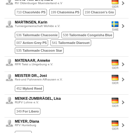
RV Oldenburger Muensterland e.V
GER
710
Chacolvido PS
199
Chatomina PS
158
Chaccon's Gio
MARTINSEN, Karin
Turniergemeinschaft Wohlde e.V.
SWE
536
Tailormade Chacoonie
538
Tailormade Congeisha Blue
007
Action-Grey PS
541
Tailormade Diarouet
535
Tailormade Chacoon Star
MATENAAR, Anneke
RFR Twist u.Umgebung e.V.
GER
MEISTER DR., Jost
Reit-und Fahrverein Alfhausen e.V.
GER
452
Mylord Reed
MENKE-ZUMBRÄGEL, Lisa
RUFV Lohne e.V.
GER
349
For Libero
MEYER, Diana
RFV Hunteburg
GER