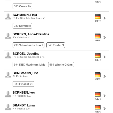
GER
583
Cora - lie
BOHMANN, Finja
RUFV Steinfeld-Mühlen e.V.
GER
289
Dembele
BOKERN, Anna-Christina
RV Visbek e.V.
GER
496
Sahnehäubchen 2
545
Tinder 3
BÖRGEL, Josefine
RV St.Georg Saerbeck e.V.
GER
394
KEC Maximum Malt
564
Winnie Gräns
BORGMANN, Lisa
RUFV Ankum
GER
333
Finalist 21
BÖRNSEN, Iver
RV Ahlhorn e.V.
GER
BRANDT, Luisa
RV Vechta e.V.
GER