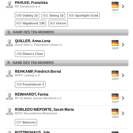
PAHLKE, Franziska
RV Osnabrück e.V.
GER
595
Oakley 15
601
Swing 15
600
Spotlight Gold
603
Vagabund 136
602
Uricon
Q - NAME DES TEILNEHMERS
QUILLER, Anna-Lena
Zucht-,Reit u. Fahrverein Lienen e.
GER
298
Diana's Clear
R - NAME DES TEILNEHMERS
REHKAMP, Friedrich Bernd
RUFV Lastrup e.V.
GER
330
Feuertänzer 3
REINHARDT, Farina
RV St.Martin Greven-Bockholt e.V.
GER
ROBLEDO NIEPORTE, Sarah Maria
RUFV Neuenkirchen/Bramsche
GER
037
Belconti
ROTTINGHAUS, Jule