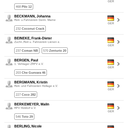
GER
468
Pilo 12
BECKMANN, Johanna
Reit- u.Fahrverein Germ. Marne
GER
232
Coconut Crack
BEINEKE, Frank-Dieter
Zucht-,Reit u. Fahrverein Lienen e.
GER
237
Coman NB
570
Zenturio 20
BERGEN, Paul
1. Vehlager ZRFV e.V.
GER
203
Che Guevara 46
BERGMANN, Kristin
Reit- und Fahrverien Hollage e.V.
GER
227
Coco 282
BERKEMEYER, Malin
RFV Holdorf e.V.
GER
546
Toto 29
BERLING, Nicole