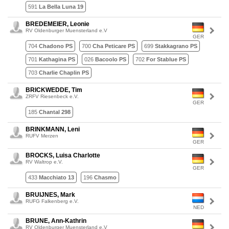
591
La Bella Luna 19
BREDEMEIER, Leonie
RV Oldenburger Muensterland e.V
GER
704
Chadono PS
700
Cha Peticare PS
699
Stakkagrano PS
701
Kathagina PS
026
Bacoolo PS
702
For Stablue PS
703
Charlie Chaplin PS
BRICKWEDDE, Tim
ZRFV Riesenbeck e.V.
GER
185
Chantal 298
BRINKMANN, Leni
RUFV Merzen
GER
BROCKS, Luisa Charlotte
RV Waltrop e.V.
GER
433
Macchiato 13
196
Chasmo
BRUIJNES, Mark
RUFG Falkenberg e.V.
NED
BRUNE, Ann-Kathrin
RV Oldenburger Muensterland e.V