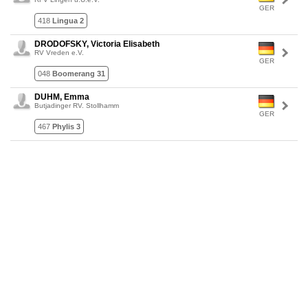
GER
418
Lingua 2
DRODOFSKY, Victoria Elisabeth
RV Vreden e.V.
GER
048
Boomerang 31
DUHM, Emma
Butjadinger RV. Stollhamm
GER
467
Phylis 3