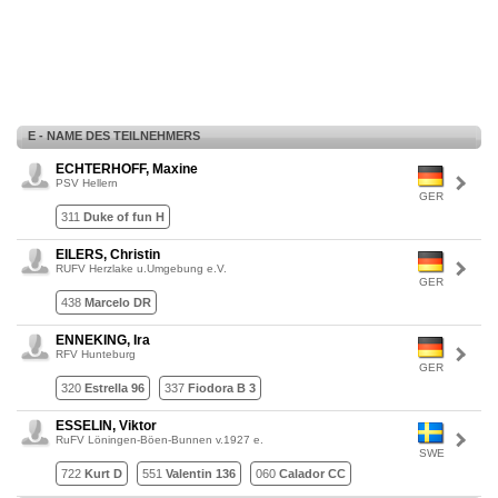
E - NAME DES TEILNEHMERS
ECHTERHOFF, Maxine
PSV Hellern
GER
311
Duke of fun H
EILERS, Christin
RUFV Herzlake u.Umgebung e.V.
GER
438
Marcelo DR
ENNEKING, Ira
RFV Hunteburg
GER
320
Estrella 96
337
Fiodora B 3
ESSELIN, Viktor
RuFV Löningen-Böen-Bunnen v.1927 e.
SWE
722
Kurt D
551
Valentin 136
060
Calador CC