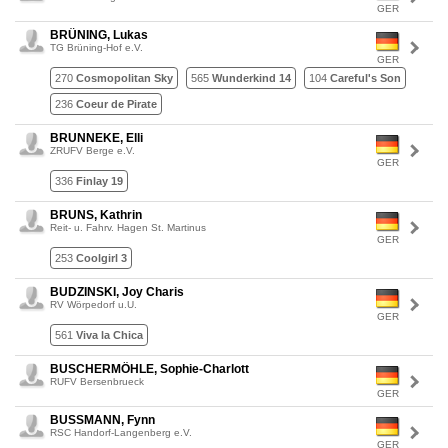
GER
BRÜNING, Lukas
TG Brüning-Hof e.V.
GER
270
Cosmopolitan Sky
565
Wunderkind 14
104
Careful's Son
236
Coeur de Pirate
BRUNNEKE, Elli
ZRUFV Berge e.V.
GER
336
Finlay 19
BRUNS, Kathrin
Reit- u. Fahrv. Hagen St. Martinus
GER
253
Coolgirl 3
BUDZINSKI, Joy Charis
RV Wörpedorf u.U.
GER
561
Viva la Chica
BUSCHERMÖHLE, Sophie-Charlott
RUFV Bersenbrueck
GER
BUSSMANN, Fynn
RSC Handorf-Langenberg e.V.
GER