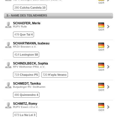
GER
280
Culcha Candela 10
S - NAME DES TEILNEHMERS
SCHAEFER, Merle
RUFV Rulle
GER
478
Que Tal 4
SCHARTMANN, Isabeau
RFZV Beesten e.V.
GER
414
Lexington 58
SCHINDLBECK, Sophia
RFV Weilheimer Pffrd. e.V.
GER
719
Chaquino PS
720
H'ayla Verano
SCHMEDT, Tamika
Butjadinger RV. Stollhamm
GER
486
Quintendro 4
SCHMITZ, Romy
RUFV Essen i.O.e.V.
GER
673
Lu Na Lei 3