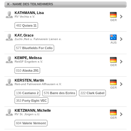
K - NAME DES TEILNEHMERS
KATHMANN, Lisa
RV Vechta e.V.
GER
482
Quiara 11
KAY, Grace
Zucht-,Reit u. Fahrverein Lienen e.
AUS
577
Bluefields For Cello
KEMPE, Melissa
ReitSF Engelern e.V.
GER
010
Alaska 291
KERSTEN, Martin
Reit-und Fahrverein Alfhausen e.V.
GER
136
Castiano 2
576
Barre des Ecrins
222
Clark Gabel
353
Forty Eight VEC
KIETZMANN, Michelle
RV St. Jürgen u.U.
GER
604
Valerie Vermont