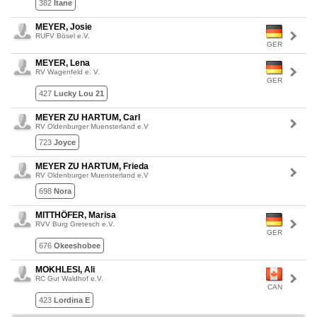
382
Itane
MEYER, Josie
RUFV Bösel e.V.
GER
MEYER, Lena
RV Wagenfeld e. V.
GER
427
Lucky Lou 21
MEYER ZU HARTUM, Carl
RV Oldenburger Muensterland e.V
723
Joyce
MEYER ZU HARTUM, Frieda
RV Oldenburger Muensterland e.V
698
Nora
MITTHÖFER, Marisa
RVV Burg Gretesch e.V.
GER
676
Okeeshobee
MOKHLESI, Ali
RC Gut Waldhof e.V.
CAN
423
Lordina E