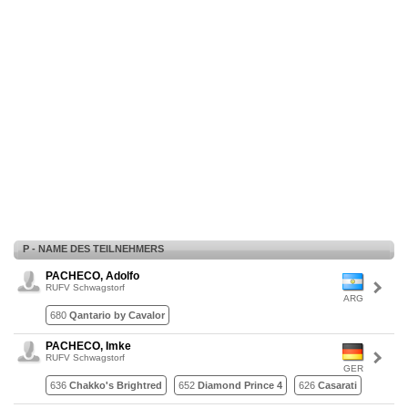
P - NAME DES TEILNEHMERS
PACHECO, Adolfo
RUFV Schwagstorf
ARG
680
Qantario by Cavalor
PACHECO, Imke
RUFV Schwagstorf
GER
636
Chakko's Brightred
652
Diamond Prince 4
626
Casarati