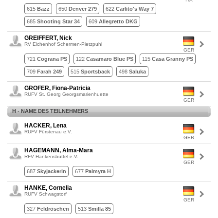
615
Bazz
650
Denver 279
622
Carlito's Way 7
685
Shooting Star 34
609
Allegretto DKG
GREIFFERT, Nick
RV Eichenhof Schermen-Pietzpuhl
GER
721
Cograna PS
122
Casamaro Blue PS
115
Casa Granny PS
709
Farah 249
515
Sportsback
498
Saluka
GROFER, Fiona-Patricia
RUFV St. Georg Georgsmarienhuette
GER
H - NAME DES TEILNEHMERS
HACKER, Lena
RUFV Fürstenau e.V.
GER
HAGEMANN, Alma-Mara
RFV Hankensbüttel e.V.
GER
687
Skyjackerin
677
Palmyra H
HANKE, Cornelia
RUFV Schwagstorf
GER
327
Feldröschen
513
Smilla 85