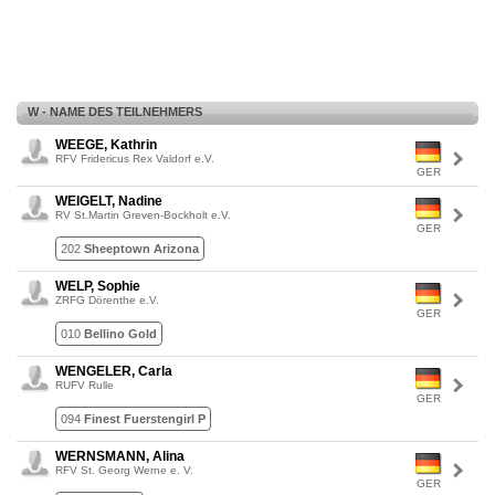
W - NAME DES TEILNEHMERS
WEEGE, Kathrin
RFV Fridericus Rex Valdorf e.V.
GER
WEIGELT, Nadine
RV St.Martin Greven-Bockholt e.V.
GER
202
Sheeptown Arizona
WELP, Sophie
ZRFG Dörenthe e.V.
GER
010
Bellino Gold
WENGELER, Carla
RUFV Rulle
GER
094
Finest Fuerstengirl P
WERNSMANN, Alina
RFV St. Georg Werne e. V.
GER