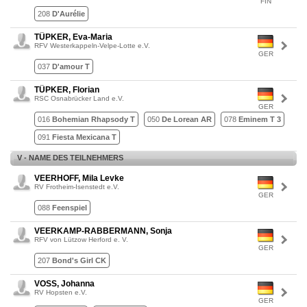
FIN
208
D'Aurélie
TÜPKER, Eva-Maria
RFV Westerkappeln-Velpe-Lotte e.V.
GER
037
D'amour T
TÜPKER, Florian
RSC Osnabrücker Land e.V.
GER
016
Bohemian Rhapsody T
050
De Lorean AR
078
Eminem T 3
091
Fiesta Mexicana T
V - NAME DES TEILNEHMERS
VEERHOFF, Mila Levke
RV Frotheim-Isenstedt e.V.
GER
088
Feenspiel
VEERKAMP-RABBERMANN, Sonja
RFV von Lützow Herford e. V.
GER
207
Bond's Girl CK
VOSS, Johanna
RV Hopsten e.V.
GER