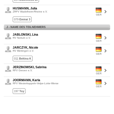
HUSMANN, Julia
ZRFV Wadelheim-Rheine e.V.
GER
079
Emirat 3
J - NAME DES TEILNEHMERS
JABLONSKI, Lina
RV Nottuln e.V.
GER
JARCZYK, Nicole
RV Mettingen e.V.
GER
011
Beltina K
JERZINOWSKI, Sabrina
RFV Greven e.V.
GER
JOORMANN, Karla
RFV Westerkappeln-Velpe-Lotte-Werse
GER
197
Toy