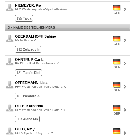
NIEMEYER, Pia
RFV Westerkappeln-Velpe-Lotte-Wers
GER
195
Taiga
O - NAME DES TEILNEHMERS
OBERDALHOFF, Sabine
RV Nottuln e.V.
GER
192
Zeitzeugin
OHNTRUP, Carla
RV Diana Bad Rothenfelde e.V.
GER
181
Tabe's Didi
OPFERMANN, Lisa
RFV Westerkappeln-Velpe-Lotte e.V.
GER
151
Pandoro A
OTTE, Katharina
RFV Westerkappeln-Velpe-Lotte e.V.
GER
003
Aloha MR
OTTO, Amy
RUFV Spelle u.Umgeb. e.V.