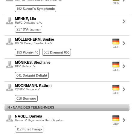
GER
162
Sarotti's Symphonie
MENKE, Lilo
RuFC Dinklage e.V.
217
D'Artagnan
MÖLLERHERM, Sophie
RV St.Georg Saerbeck e.V.
GER
153
Pionier 40
061
Diamant 600
MÖNIKES, Stephanie
RFV Halle e. V.
GER
041
Daiquiri Delight
MOORMANN, Kathrin
ZRUFV Berge e.V.
GER
018
Bonvaro
N - NAME DES TEILNEHMERS
NAGEL, Daniela
Reit-u. Voltigierverein Bad Oeynhau
GER
112
Fürst Franjo