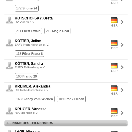
GER
172
Snorre 24
KOTSCHOFSKY, Greta
RV Visbek e.V.
GER
211
Fürst Ewald
212
Magic Deal
KÖTTER, Joline
ZRFV Neuenkirchen e. V.
GER
113
Fürst Franz 8
KÖTTER, Sandra
RUFG Falkenberg e.V.
GER
108
Franjo 29
KREIMER, Alexandra
RG Melle-Ostenfelde e.V.
GER
168
Sidney vom Wiehen
109
Frank Ocean
KRÜGER, Vanessa
RV Albersloh e.V.
GER
L - NAME DES TEILNEHMERS
LAGE, Nina zur