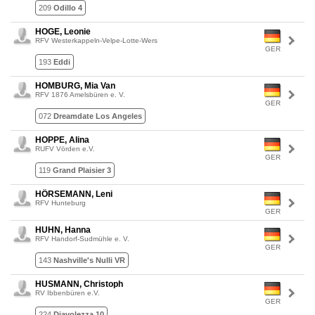
209
Odillo 4
HOGE, Leonie
RFV Westerkappeln-Velpe-Lotte-Wers
GER
193
Eddi
HOMBURG, Mia Van
RFV 1876 Amelsbüren e. V.
GER
072
Dreamdate Los Angeles
HOPPE, Alina
RUFV Vörden e.V.
GER
119
Grand Plaisier 3
HÖRSEMANN, Leni
RFV Hunteburg
GER
HUHN, Hanna
RFV Handorf-Sudmühle e. V.
GER
143
Nashville's Nulli VR
HUSMANN, Christoph
RV Ibbenbüren e.V.
GER
224
Diavolezza 10