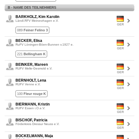
B - NAME DES TEILNEHMERS
BARKHOLZ, Kim Karolin
Ländl.RFV Meinerzhagen e.V.
GER
089
Feiner Felino 3
BECKER, Elisa
RuFV Löningen-Böen-Bunnen v.1927 e.
GER
221
Bellingham K
BEINKER, Mareen
RUFV Melle-Gesmold e.V.
GER
BERNHOLT, Lena
RUFV Venne e.V.
GER
100
Fleur rouge K
BIERMANN, Kristin
RUFV Essen i.O.e.V.
GER
BISCHOF, Patricia
Förderkreis Dressur Neuss e.V.
GER
BOCKELMANN, Maja