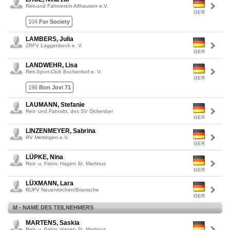
Reit-und Fahrverein Alfhausen e.V.
GER
104
For Society
LAMBERS, Julia
ZRFV Laggenbeck e. V.
GER
LANDWEHR, Lisa
Reit-Sport-Club Buchenhof e. V.
GER
196
Bon Jovi 71
LAUMANN, Stefanie
Reit- und Fahrabt. des SV Dickenber
GER
LINZENMEYER, Sabrina
RV Mettingen e.V.
GER
LÜPKE, Nina
Reit- u. Fahrv. Hagen St. Martinus
GER
LÜXMANN, Lara
RUFV Neuenkirchen/Bramsche
GER
M - NAME DES TEILNEHMERS
MARTENS, Saskia
Reit- u. Fahrv. Hagen St. Martinus