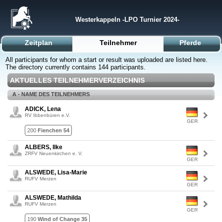
Westerkappeln -LPO Turnier 2024-
Zeitplan
Teilnehmer
Pferde
All participants for whom a start or result was uploaded are listed here.
The directory currently contains 144 participants.
AKTUELLES TEILNEHMERVERZEICHNIS
A - NAME DES TEILNEHMERS
ADICK, Lena
RV Ibbenbüren e.V.
GER
200
Fienchen 54
ALBERS, Ilke
ZRFV Neuenkirchen e. V.
GER
ALSWEDE, Lisa-Marie
RUFV Merzen
GER
ALSWEDE, Mathilda
RUFV Merzen
GER
190
Wind of Change 35