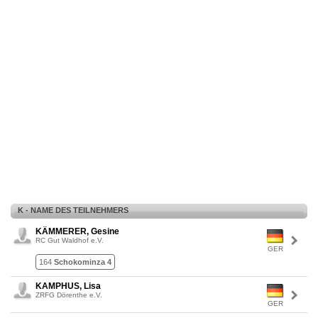
K - NAME DES TEILNEHMERS
KÄMMERER, Gesine
RC Gut Waldhof e.V.
GER
164
Schokominza 4
KAMPHUS, Lisa
ZRFG Dörenthe e.V.
GER