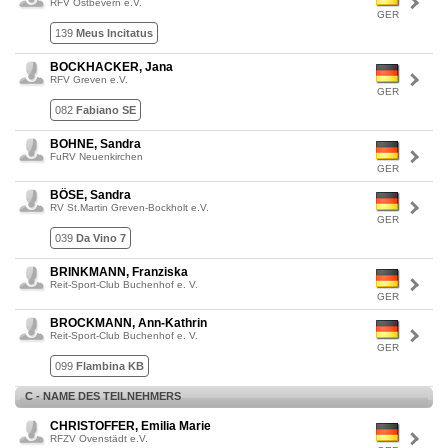
RFV Ostbevern e.V.
GER
139
Meus Incitatus
BOCKHACKER, Jana
RFV Greven e.V.
GER
082
Fabiano SE
BOHNE, Sandra
FuRV Neuenkirchen
GER
BÖSE, Sandra
RV St.Martin Greven-Bockholt e.V.
GER
039
Da Vino 7
BRINKMANN, Franziska
Reit-Sport-Club Buchenhof e. V.
GER
BROCKMANN, Ann-Kathrin
Reit-Sport-Club Buchenhof e. V.
GER
099
Flambina KB
C - NAME DES TEILNEHMERS
CHRISTOFFER, Emilia Marie
RFZV Ovenstädt e.V.