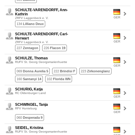
SCHULTE-VARENDORFF, Ann-
Kathrin
GER
ZRFV Laggenbeck e. V.
134
Lilliano Deux
SCHULTE-VARENDORFF, Carl-
Herwart
GER
ZRFV Laggenbeck e. V.
227
Zentagon
226
Flacon 19
SCHULZE, Thomas
RUFV St. Georg Georgsmarienhuette
GER
069
Donna Aurelia 5
222
Brindisi F
223
Zirkonenglanz
160
Santanyi 14
102
Florida WN
SCHURIG, Katja
RC Oldenburger Land
GER
SCHWINGEL, Tanja
RFV Hunteburg
GER
060
Desperada 9
SEIDEL, Kristina
RUFV St. Georg Georgsmarienhuette