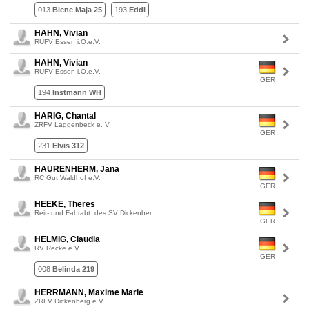
013
Biene Maja 25
193
Eddi
HAHN, Vivian
RUFV Essen i.O.e.V.
HAHN, Vivian
RUFV Essen i.O.e.V.
GER
194
Instmann WH
HARIG, Chantal
ZRFV Laggenbeck e. V.
GER
231
Elvis 312
HAURENHERM, Jana
RC Gut Waldhof e.V.
GER
HEEKE, Theres
Reit- und Fahrabt. des SV Dickenber
GER
HELMIG, Claudia
RV Recke e.V.
GER
008
Belinda 219
HERRMANN, Maxime Marie
ZRFV Dickenberg e.V.