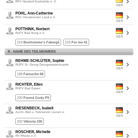
RFV Handorf-Sudmühle e. V.
GER
POHL, Ann-Catherine
RSC Osnabrücker Land e.V.
GER
POTTHINK, Norbert
RuFV Bad Iburg e.V.
GER
214
Bonhomme's Fabergè
215
For me 41
R - NAME DES TEILNEHMERS
REHME-SCHLÜTER, Sophie
RUFV St. Georg Georgsmarienhuette
GER
199
Farouche 68
RICHTER, Ellen
RUFV Bad Essen
GER
220
Found Gody PS
RIESENBECK, Isabell
Zucht-,Reit u. Fahrverein Lienen e.
GER
203
Viktoria 100
ROSCHER, Michelle
RV Rhede e.V.