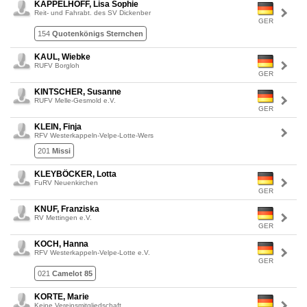
KAPPELHOFF, Lisa Sophie
Reit- und Fahrabt. des SV Dickenber
GER
154
Quotenkönigs Sternchen
KAUL, Wiebke
RUFV Borgloh
GER
KINTSCHER, Susanne
RUFV Melle-Gesmold e.V.
GER
KLEIN, Finja
RFV Westerkappeln-Velpe-Lotte-Wers
201
Missi
KLEYBÖCKER, Lotta
FuRV Neuenkirchen
GER
KNUF, Franziska
RV Mettingen e.V.
GER
KOCH, Hanna
RFV Westerkappeln-Velpe-Lotte e.V.
GER
021
Camelot 85
KORTE, Marie
Keine Vereinsmitgliedschaft