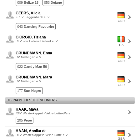
009
Belize 15
053
Dejane
GEERS, Alicia
ZRFV Laggenbeck e. V.
GER
043
Dancing Favourite
GIORGIO, Tiziana
RFV von Lützow Herford e. V.
ITA
GRUNDMANN, Enna
RV Mettingen e.V.
GER
022
Candy Man 56
GRUNDMANN, Mara
RV Mettingen e.V.
GER
177
Sun Negro
H - NAME DES TEILNEHMERS
HAAK, Maya
RFV Westerkappeln-Velpe-Lotte-Wers
205
Pepe
HAAN, Annika de
RFV Westerkappeln-Velpe-Lotte e.V.
GER