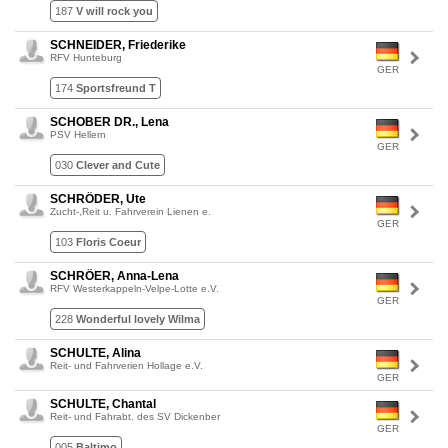
187
V will rock you
SCHNEIDER, Friederike
RFV Hunteburg
GER
174
Sportsfreund T
SCHOBER DR., Lena
PSV Hellern
GER
030
Clever and Cute
SCHRÖDER, Ute
Zucht-,Reit u. Fahrverein Lienen e.
GER
103
Floris Coeur
SCHRÖER, Anna-Lena
RFV Westerkappeln-Velpe-Lotte e.V.
GER
228
Wonderful lovely Wilma
SCHULTE, Alina
Reit- und Fahrverien Hollage e.V.
GER
SCHULTE, Chantal
Reit- und Fahrabt. des SV Dickenber
GER
005
Baltimo