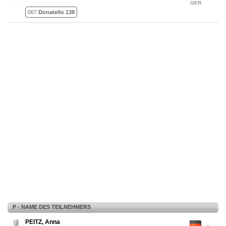
GER
067
Donatello 138
P - NAME DES TEILNEHMERS
PEITZ, Anna