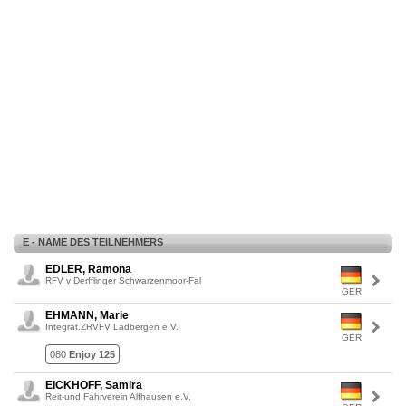
E - NAME DES TEILNEHMERS
EDLER, Ramona
RFV v Derfflinger Schwarzenmoor-Fal
GER
EHMANN, Marie
Integrat.ZRVFV Ladbergen e.V.
GER
080
Enjoy 125
EICKHOFF, Samira
Reit-und Fahrverein Alfhausen e.V.