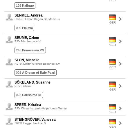
GER
126
Kalingo
SENKEL, Andrea
Reit- u. Fahrv. Hagen St. Martinus
GER
090
Fia Mia
SEUME, Özlem
RFV Nienberge e.V.
GER
216
Primissima PG
SLON, Michelle
RV St.Martin Greven-Bockholt e.V.
GER
001
A Dream of little Pearl
SÖKELAND, Susanne
PSV Hellern
GER
023
Carissima 41
SPEER, Kristina
RFV Westerkappeln-Velpe-Lotte-Werse
GER
STEINGRÖVER, Vanessa
ZRFV Laggenbeck e. V.
GER