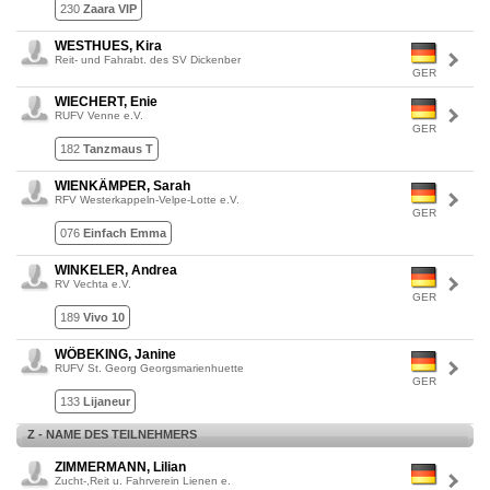
230
Zaara VIP
WESTHUES, Kira
Reit- und Fahrabt. des SV Dickenber
GER
WIECHERT, Enie
RUFV Venne e.V.
GER
182
Tanzmaus T
WIENKÄMPER, Sarah
RFV Westerkappeln-Velpe-Lotte e.V.
GER
076
Einfach Emma
WINKELER, Andrea
RV Vechta e.V.
GER
189
Vivo 10
WÖBEKING, Janine
RUFV St. Georg Georgsmarienhuette
GER
133
Lijaneur
Z - NAME DES TEILNEHMERS
ZIMMERMANN, Lilian
Zucht-,Reit u. Fahrverein Lienen e.