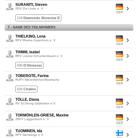
SURANITI, Steven
RSV Zur Linde e. V.
GER
218
Diamonds Showstar D
T - NAME DES TEILNEHMERS
THIELKING, Lena
RFV Rheine-Catenhorn e. V.
GER
THIMM, Isabel
RFV Lützow Schuckenbaum e. V.
GER
035
D'Abraxxas
TOBERGTE, Farina
RUFV Neuenkirchen/Bramsche
GER
026
Chalino
TÖLLE, Diana
RV St.Georg Salzkotten e.V.
GER
TORMÖHLEN-GRIESE, Maxine
ZRFV Laggenbeck e. V.
GER
TUOMINEN, Ida
RFV Nienberge e.V.