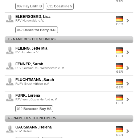
GER
087
Fay Lilith B
031
Coastline 5
ELBERSGERD, Lisa
RFV Nordwalde e.V.
GER
042
Dance for Harry H.U.
F - NAME DES TEILNEHMERS
FEILING, Jette Mia
RV Hopsten e.V.
GER
FENNER, Sarah
RFV Gustav Rau Westbevern e. V.
GER
FLUCHTMANN, Sarah
RuFV Bruchmühlen e.V.
GER
FUNK, Lorena
RFV von Lützow Herford e. V.
GER
012
Benetton Boy HS
G - NAME DES TEILNEHMERS
GAUSMANN, Helena
PSV Hellern
GER