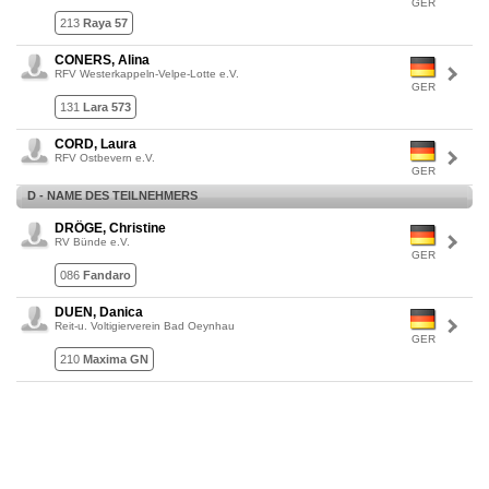
GER
213
Raya 57
CONERS, Alina
RFV Westerkappeln-Velpe-Lotte e.V.
GER
131
Lara 573
CORD, Laura
RFV Ostbevern e.V.
GER
D - NAME DES TEILNEHMERS
DRÖGE, Christine
RV Bünde e.V.
GER
086
Fandaro
DUEN, Danica
Reit-u. Voltigierverein Bad Oeynhau
GER
210
Maxima GN