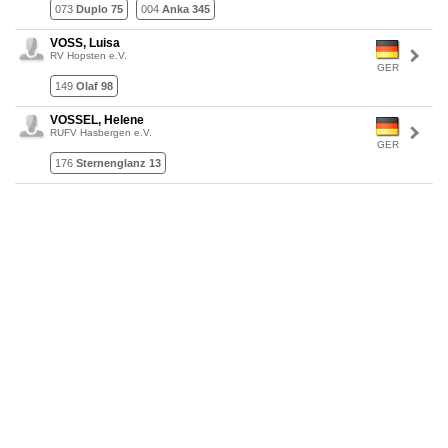
073
Duplo 75
004
Anka 345
VOSS, Luisa
RV Hopsten e.V.
GER
149
Olaf 98
VOSSEL, Helene
RUFV Hasbergen e.V.
GER
176
Sternenglanz 13