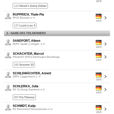
GER
122
Hövel's Gerry Glitter
RUPPRICH, Thale-Pia
RFZV Beesten e.V.
GER
137
Luzie Lou 3
S - NAME DES TEILNEHMERS
SANDFORT, Aileen
RUFV Spelle u.Umgeb. e.V.
GER
SCHÄCHTER, Marcel
PferdeSV (PSV) Steinhagen-Brockhage
GER
165
Scooter 33
SCHILDWÄCHTER, Annett
ZRFV Laggenbeck e. V.
GER
SCHLERKA, Julia
RV St.Georg Saerbeck e.V.
GER
097
Fio Flavour
SCHMIDT, Katja
RV Reinershof Kleinenkneten e.V.
GER