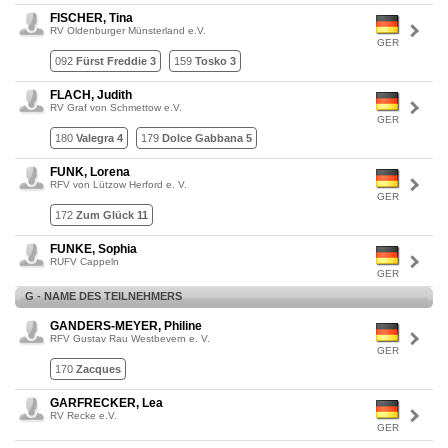
FISCHER, Tina
RV Oldenburger Münsterland e.V.
GER
092
Fürst Freddie 3
159
Tosko 3
FLACH, Judith
RV Graf von Schmettow e.V.
GER
180
Valegra 4
179
Dolce Gabbana 5
FUNK, Lorena
RFV von Lützow Herford e. V.
GER
172
Zum Glück 11
FUNKE, Sophia
RUFV Cappeln
GER
G - NAME DES TEILNEHMERS
GANDERS-MEYER, Philine
RFV Gustav Rau Westbevern e. V.
GER
170
Zacques
GARFRECKER, Lea
RV Recke e.V.
GER