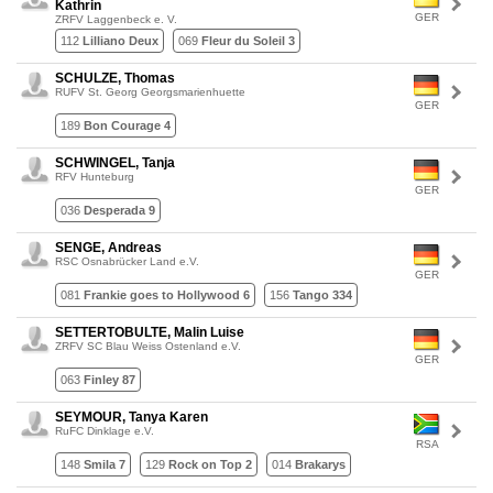
Kathrin
GER
ZRFV Laggenbeck e. V.
112
Lilliano Deux
069
Fleur du Soleil 3
SCHULZE, Thomas
RUFV St. Georg Georgsmarienhuette
GER
189
Bon Courage 4
SCHWINGEL, Tanja
RFV Hunteburg
GER
036
Desperada 9
SENGE, Andreas
RSC Osnabrücker Land e.V.
GER
081
Frankie goes to Hollywood 6
156
Tango 334
SETTERTOBULTE, Malin Luise
ZRFV SC Blau Weiss Ostenland e.V.
GER
063
Finley 87
SEYMOUR, Tanya Karen
RuFC Dinklage e.V.
RSA
148
Smila 7
129
Rock on Top 2
014
Brakarys