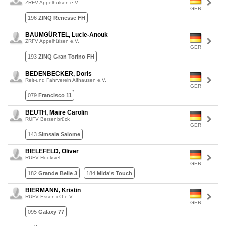
ZRFV Appelhülsen e.V.
GER
196
ZINQ Renesse FH
BAUMGÜRTEL, Lucie-Anouk
ZRFV Appelhülsen e.V.
GER
193
ZINQ Gran Torino FH
BEDENBECKER, Doris
Reit-und Fahrverein Alfhausen e.V.
GER
079
Francisco 11
BEUTH, Maire Carolin
RUFV Bersenbrück
GER
143
Simsala Salome
BIELEFELD, Oliver
RUFV Hooksiel
GER
182
Grande Belle 3
184
Mida's Touch
BIERMANN, Kristin
RUFV Essen i.O.e.V.
GER
095
Galaxy 77