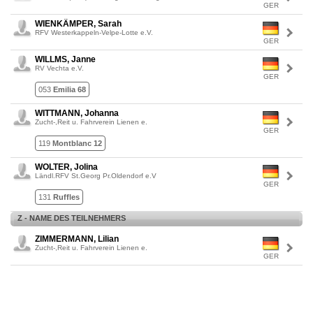
GER
WIENKÄMPER, Sarah
RFV Westerkappeln-Velpe-Lotte e.V.
GER
WILLMS, Janne
RV Vechta e.V.
GER
053
Emilia 68
WITTMANN, Johanna
Zucht-,Reit u. Fahrverein Lienen e.
GER
119
Montblanc 12
WOLTER, Jolina
Ländl.RFV St.Georg Pr.Oldendorf e.V
GER
131
Ruffles
Z - NAME DES TEILNEHMERS
ZIMMERMANN, Lilian
Zucht-,Reit u. Fahrverein Lienen e.
GER