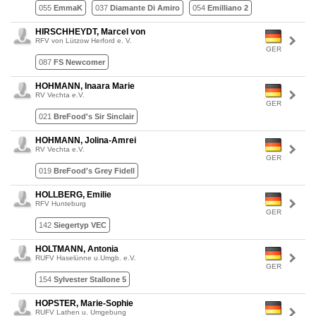
055
EmmaK
037
Diamante Di Amiro
054
Emilliano 2
HIRSCHHEYDT, Marcel von
RFV von Lützow Herford e. V.
GER
087
FS Newcomer
HOHMANN, Inaara Marie
RV Vechta e.V.
GER
021
BreFood's Sir Sinclair
HOHMANN, Jolina-Amrei
RV Vechta e.V.
GER
019
BreFood's Grey Fidell
HOLLBERG, Emilie
RFV Hunteburg
GER
142
Siegertyp VEC
HOLTMANN, Antonia
RUFV Haselünne u.Umgb. e.V.
GER
154
Sylvester Stallone 5
HOPSTER, Marie-Sophie
RUFV Lathen u. Umgebung