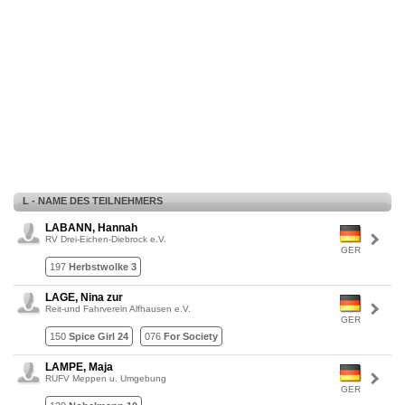
L - NAME DES TEILNEHMERS
LABANN, Hannah
RV Drei-Eichen-Diebrock e.V.
GER
197
Herbstwolke 3
LAGE, Nina zur
Reit-und Fahrverein Alfhausen e.V.
GER
150
Spice Girl 24
076
For Society
LAMPE, Maja
RUFV Meppen u. Umgebung
GER