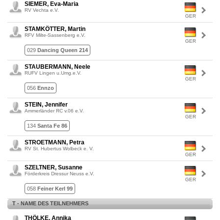
SIEMER, Eva-Maria
RV Vechta e.V.
GER
STAMKÖTTER, Martin
RFV Milte-Sassenberg e.V.
GER
029
Dancing Queen 214
STAUBERMANN, Neele
RUFV Lingen u.Umg.e.V.
GER
056
Ennzo
STEIN, Jennifer
Ammerländer RC v.06 e.V.
GER
134
Santa Fe 86
STROETMANN, Petra
RV St. Hubertus Wolbeck e. V.
GER
SZELTNER, Susanne
Förderkreis Dressur Neuss e.V.
GER
058
Feiner Kerl 99
T - NAME DES TEILNEHMERS
THÖLKE, Annika