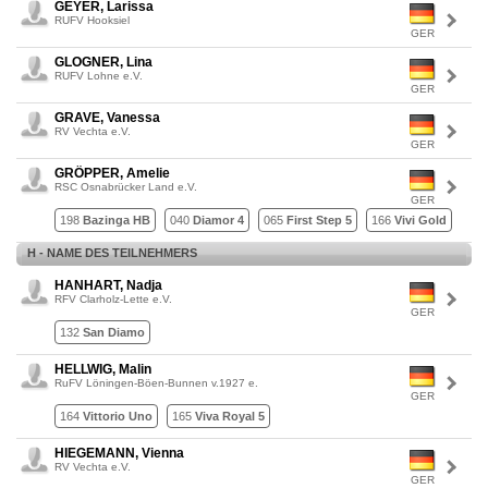
GEYER, Larissa
RUFV Hooksiel
GER
GLOGNER, Lina
RUFV Lohne e.V.
GER
GRAVE, Vanessa
RV Vechta e.V.
GER
GRÖPPER, Amelie
RSC Osnabrücker Land e.V.
GER
198
Bazinga HB
040
Diamor 4
065
First Step 5
166
Vivi Gold
H - NAME DES TEILNEHMERS
HANHART, Nadja
RFV Clarholz-Lette e.V.
GER
132
San Diamo
HELLWIG, Malin
RuFV Löningen-Böen-Bunnen v.1927 e.
GER
164
Vittorio Uno
165
Viva Royal 5
HIEGEMANN, Vienna
RV Vechta e.V.
GER