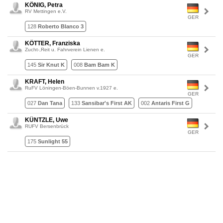
KÖNIG, Petra
RV Mettingen e.V.
GER
128
Roberto Blanco 3
KÖTTER, Franziska
Zucht-,Reit u. Fahrverein Lienen e.
GER
145
Sir Knut K
008
Bam Bam K
KRAFT, Helen
RuFV Löningen-Böen-Bunnen v.1927 e.
GER
027
Dan Tana
133
Sansibar's First AK
002
Antaris First G
KÜNTZLE, Uwe
RUFV Bersenbrück
GER
175
Sunlight 55