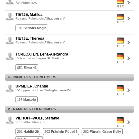
RV Visbek e.V.
GER
TIETJE, Matilda
Reit-und Fahrverein Alfhausen e.V.
GER
191
Serious Magic
TIETJE, Theresa
Reit-und Fahrverein Alfhausen e.V.
GER
TORLOXTEN, Lena-Alexandra
Reit- u. Fahrv. Hagen St. Martinus
GER
052
Elmo 41
U - NAME DES TEILNEHMERS
UPMEIER, Chantal
RV Lippische Rose Oerlinghausen-Wäh
GER
116
Macario
V - NAME DES TEILNEHMERS
VIEHOFF-WOLF, Stefanie
ZRFV Albachten e. V.
GER
201
Habibi 29
203
Fräulein Püppi 3
202
Fürstin Grace Kelly