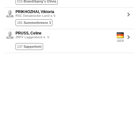
015
Brandtbjerg's Olivia
PRIKHOZHAI, Viktoria
RSC Osnabrücker Land e.V.
181
Summerbreeze 3
PRUSS, Celine
ZRFV Laggenbeck e. V.
GER
137
Sapperlotti