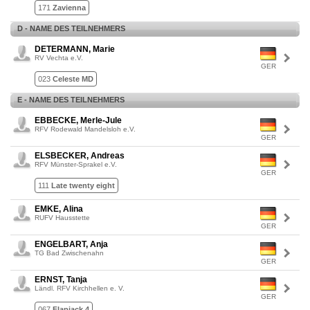
171
Zavienna
D - NAME DES TEILNEHMERS
DETERMANN, Marie
RV Vechta e.V.
GER
023
Celeste MD
E - NAME DES TEILNEHMERS
EBBECKE, Merle-Jule
RFV Rodewald Mandelsloh e.V.
GER
ELSBECKER, Andreas
RFV Münster-Sprakel e.V.
GER
111
Late twenty eight
EMKE, Alina
RUFV Hausstette
GER
ENGELBART, Anja
TG Bad Zwischenahn
GER
ERNST, Tanja
Ländl. RFV Kirchhellen e. V.
GER
067
Flapjack 4