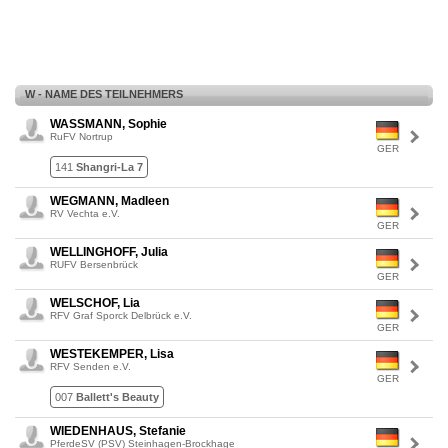
W - NAME DES TEILNEHMERS
WASSMANN, Sophie
RuFV Nortrup
GER
141
Shangri-La 7
WEGMANN, Madleen
RV Vechta e.V.
GER
WELLINGHOFF, Julia
RUFV Bersenbrück
GER
WELSCHOF, Lia
RFV Graf Sporck Delbrück e.V.
GER
WESTEKEMPER, Lisa
RFV Senden e.V.
GER
007
Ballett's Beauty
WIEDENHAUS, Stefanie
PferdeSV (PSV) Steinhagen-Brockhage