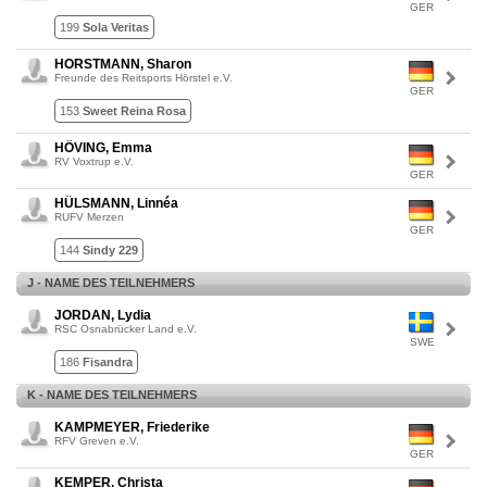
GER
199
Sola Veritas
HORSTMANN, Sharon
Freunde des Reitsports Hörstel e.V.
GER
153
Sweet Reina Rosa
HÖVING, Emma
RV Voxtrup e.V.
GER
HÜLSMANN, Linnéa
RUFV Merzen
GER
144
Sindy 229
J - NAME DES TEILNEHMERS
JORDAN, Lydia
RSC Osnabrücker Land e.V.
SWE
186
Fisandra
K - NAME DES TEILNEHMERS
KAMPMEYER, Friederike
RFV Greven e.V.
GER
KEMPER, Christa