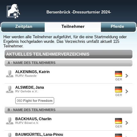
Bersenbrück -Dressurturnier 2024-
Zeitplan
Teilnehmer
Pferde
Hier werden alle Teilnehmer aufgeführt, für die eine Startmeldung oder
Ergebnis hochgeladen wurde. Das Verzeichnis umfaßt aktuell 115
Teilnehmer.
AKTUELLES TEILNEHMERVERZEICHNIS
A - NAME DES TEILNEHMERS
ALKENINGS, Katrin
RURV Rastede
GER
ALSWEDE, Jana
RV Gehrde e.V.
GER
060
Fight for Freedom
B - NAME DES TEILNEHMERS
BACKHAUS, Charlin
RUFV Bösel e.V.
GER
BAUMGÜRTEL, Lana-Pinou