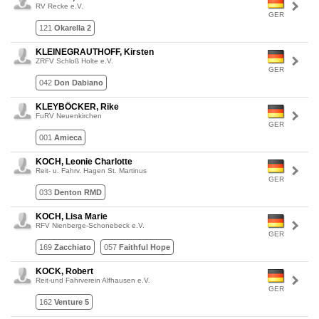
RV Recke e.V.
GER
121
Okarella 2
KLEINEGRAUTHOFF, Kirsten
ZRFV Schloß Holte e.V.
GER
042
Don Dabiano
KLEYBÖCKER, Rike
FuRV Neuenkirchen
GER
001
Amieca
KOCH, Leonie Charlotte
Reit- u. Fahrv. Hagen St. Martinus
GER
033
Denton RMD
KOCH, Lisa Marie
RFV Nienberge-Schonebeck e.V.
GER
169
Zacchiato
057
Faithful Hope
KOCK, Robert
Reit-und Fahrverein Alfhausen e.V.
GER
162
Venture 5