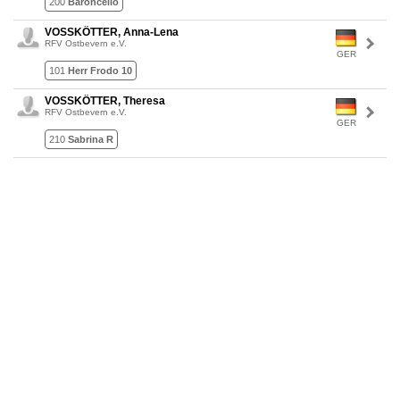
200
Baroncello
VOSSKÖTTER, Anna-Lena
RFV Ostbevern e.V.
GER
101
Herr Frodo 10
VOSSKÖTTER, Theresa
RFV Ostbevern e.V.
GER
210
Sabrina R