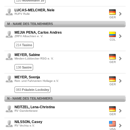
120
Nobelmann 10
LUCAS-MELCHER, Nele
RUFV Rulle
GER
M - NAME DES TEILNEHMERS
MEJIA PENA, Carlos Andres
ZRFV Albachten e. V.
COL
214
Tasino
MEYER, Sabine
Minden-Lübbecker RSG e. V.
GER
138
Sastre
MEYER, Svenja
Reit- und Fahrverien Hollage e.V.
GER
083
Fräulein Locksley
N - NAME DES TEILNEHMERS
NEITZEL, Lena-Christina
RV Ganderkesee
GER
NILSSON, Casey
RV Vechta e.V.
USA