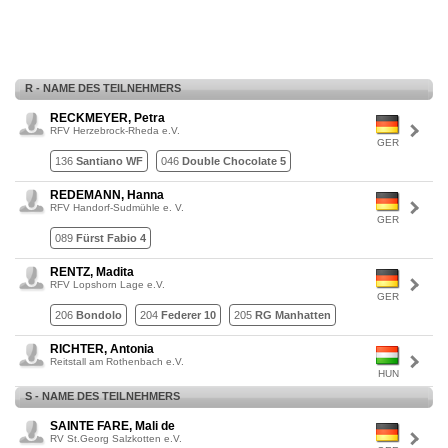
R - NAME DES TEILNEHMERS
RECKMEYER, Petra
RFV Herzebrock-Rheda e.V.
GER
136
Santiano WF
046
Double Chocolate 5
REDEMANN, Hanna
RFV Handorf-Sudmühle e. V.
GER
089
Fürst Fabio 4
RENTZ, Madita
RFV Lopshorn Lage e.V.
GER
206
Bondolo
204
Federer 10
205
RG Manhatten
RICHTER, Antonia
Reitstall am Rothenbach e.V.
HUN
S - NAME DES TEILNEHMERS
SAINTE FARE, Mali de
RV St.Georg Salzkotten e.V.