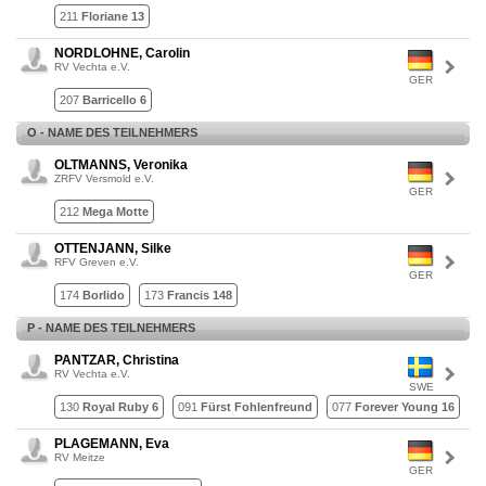
211
Floriane 13
NORDLOHNE, Carolin
RV Vechta e.V.
GER
207
Barricello 6
O - NAME DES TEILNEHMERS
OLTMANNS, Veronika
ZRFV Versmold e.V.
GER
212
Mega Motte
OTTENJANN, Silke
RFV Greven e.V.
GER
174
Borlido
173
Francis 148
P - NAME DES TEILNEHMERS
PANTZAR, Christina
RV Vechta e.V.
SWE
130
Royal Ruby 6
091
Fürst Fohlenfreund
077
Forever Young 16
PLAGEMANN, Eva
RV Meitze
GER