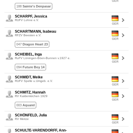
GER
188
Sainte's Denpasar
SCHARPF, Jessica
RUFV Lohne e.V.
GER
SCHARTMANN, Isabeau
RFZV Beesten e.V.
GER
047
Dragon Heart 23
SCHEIBEL, Inga
RuFV Löningen-Böen-Bunnen v.1927 e.
GER
094
Future Boy 14
SCHMIDT, Meike
RUFV Spelle u.Umgeb. e.V.
GER
SCHMITZ, Hannah
RV Kaldenkirchen 1929
GER
003
Aquarel
SCHÖNFELD, Julia
RV Meitze
GER
SCHULTE-VARENDORFF, Ann-