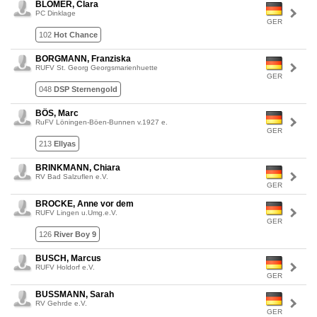
BLÖMER, Clara
PC Dinklage
GER
102
Hot Chance
BORGMANN, Franziska
RUFV St. Georg Georgsmarienhuette
GER
048
DSP Sternengold
BÖS, Marc
RuFV Löningen-Böen-Bunnen v.1927 e.
GER
213
Ellyas
BRINKMANN, Chiara
RV Bad Salzuflen e.V.
GER
BROCKE, Anne vor dem
RUFV Lingen u.Umg.e.V.
GER
126
River Boy 9
BUSCH, Marcus
RUFV Holdorf e.V.
GER
BUSSMANN, Sarah
RV Gehrde e.V.
GER