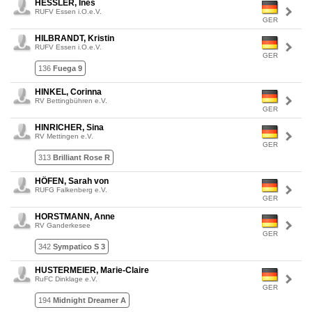
HESSLER, Ines
RUFV Essen i.O.e.V.
GER
HILBRANDT, Kristin
RUFV Essen i.O.e.V.
GER
136
Fuega 9
HINKEL, Corinna
RV Bettingbühren e.V.
GER
HINRICHER, Sina
RV Mettingen e.V.
GER
313
Brilliant Rose R
HÖFEN, Sarah von
RUFG Falkenberg e.V.
GER
HORSTMANN, Anne
RV Ganderkesee
GER
342
Sympatico S 3
HUSTERMEIER, Marie-Claire
RuFC Dinklage e.V.
GER
194
Midnight Dreamer A