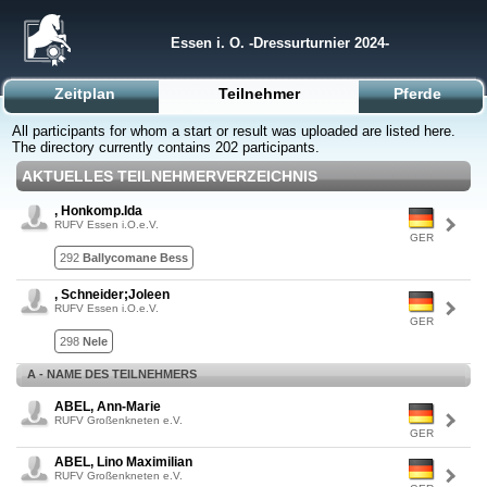
Essen i. O. -Dressurturnier 2024-
Zeitplan
Teilnehmer
Pferde
All participants for whom a start or result was uploaded are listed here.
The directory currently contains 202 participants.
AKTUELLES TEILNEHMERVERZEICHNIS
, Honkomp.Ida
RUFV Essen i.O.e.V.
GER
292
Ballycomane Bess
, Schneider;Joleen
RUFV Essen i.O.e.V.
GER
298
Nele
A - NAME DES TEILNEHMERS
ABEL, Ann-Marie
RUFV Großenkneten e.V.
GER
ABEL, Lino Maximilian
RUFV Großenkneten e.V.