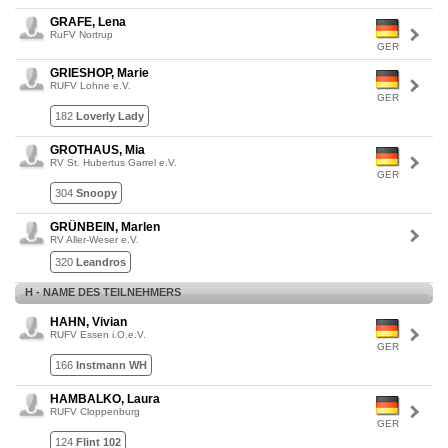
GRAFE, Lena
RuFV Nortrup
GER
GRIESHOP, Marie
RUFV Lohne e.V.
GER
182
Loverly Lady
GROTHAUS, Mia
RV St. Hubertus Garrel e.V.
GER
304
Snoopy
GRÜNBEIN, Marlen
RV Aller-Weser e.V.
320
Leandros
H - NAME DES TEILNEHMERS
HAHN, Vivian
RUFV Essen i.O.e.V.
GER
166
Instmann WH
HAMBALKO, Laura
RUFV Cloppenburg
GER
124
Flint 102