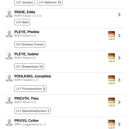
168
Jenairo
244
Salinero 32
PIGGE, Edda
RUFV Essen i.O.e.V.
298
Nele
PLEYE, Pheline
RUFV Bösel e.V.
GER
009
Armani Crown
PLEYE, Sabine
RUFV Bösel e.V.
GER
091
Dreamtime 10
PÖHLKING, Josephine
RUFV Holdorf e.V.
GER
142
Fürstenruhm Q
PREUTH, Thea
RUFV Bösel e.V.
GER
243
Sahnehäubchen 2
PRUSS, Celine
ZRFV Laggenbeck e. V.
GER