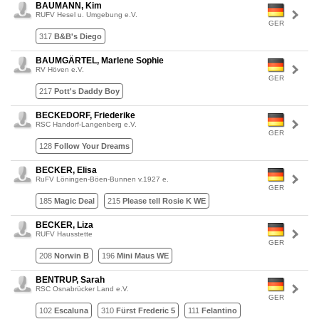
BAUMANN, Kim
RUFV Hesel u. Umgebung e.V.
GER
317
B&B's Diego
BAUMGÄRTEL, Marlene Sophie
RV Höven e.V.
GER
217
Pott's Daddy Boy
BECKEDORF, Friederike
RSC Handorf-Langenberg e.V.
GER
128
Follow Your Dreams
BECKER, Elisa
RuFV Löningen-Böen-Bunnen v.1927 e.
GER
185
Magic Deal
215
Please tell Rosie K WE
BECKER, Liza
RUFV Hausstette
GER
208
Norwin B
196
Mini Maus WE
BENTRUP, Sarah
RSC Osnabrücker Land e.V.
GER
102
Escaluna
310
Fürst Frederic 5
111
Felantino