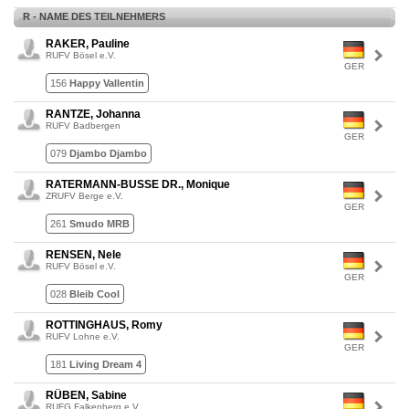
R - NAME DES TEILNEHMERS
RAKER, Pauline
RUFV Bösel e.V.
GER
156
Happy Vallentin
RANTZE, Johanna
RUFV Badbergen
GER
079
Djambo Djambo
RATERMANN-BUSSE DR., Monique
ZRUFV Berge e.V.
GER
261
Smudo MRB
RENSEN, Nele
RUFV Bösel e.V.
GER
028
Bleib Cool
ROTTINGHAUS, Romy
RUFV Lohne e.V.
GER
181
Living Dream 4
RÜBEN, Sabine
RUFG Falkenberg e.V.