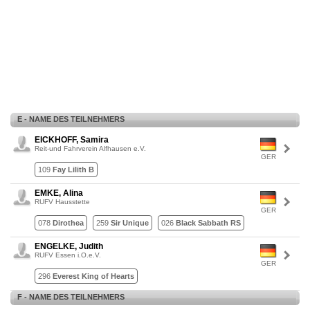
E - NAME DES TEILNEHMERS
EICKHOFF, Samira
Reit-und Fahrverein Alfhausen e.V.
GER
109
Fay Lilith B
EMKE, Alina
RUFV Hausstette
GER
078
Dirothea
259
Sir Unique
026
Black Sabbath RS
ENGELKE, Judith
RUFV Essen i.O.e.V.
GER
296
Everest King of Hearts
F - NAME DES TEILNEHMERS