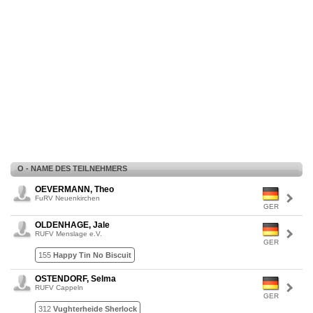
O - NAME DES TEILNEHMERS
OEVERMANN, Theo
FuRV Neuenkirchen
GER
OLDENHAGE, Jale
RUFV Menslage e.V.
GER
155
Happy Tin No Biscuit
OSTENDORF, Selma
RUFV Cappeln
GER
312
Vughterheide Sherlock