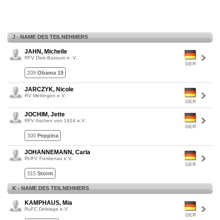
J - NAME DES TEILNEHMERS
JAHN, Michelle
RFV Diek-Bassum e. V.
GER
209
Obama 19
JARCZYK, Nicole
RV Mettingen e.V.
GER
JOCHIM, Jette
RFV Aschen von 1924 e.V.
GER
300
Peppina
JOHANNEMANN, Carla
RUFV Fürstenau e.V.
GER
315
Storm
K - NAME DES TEILNEHMERS
KAMPHAUS, Mia
RuFC Dinklage e.V.
GER