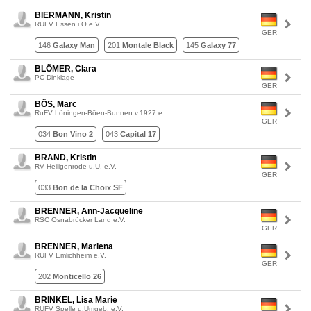
BIERMANN, Kristin
RUFV Essen i.O.e.V.
GER
146
Galaxy Man
201
Montale Black
145
Galaxy 77
BLÖMER, Clara
PC Dinklage
GER
BÖS, Marc
RuFV Löningen-Böen-Bunnen v.1927 e.
GER
034
Bon Vino 2
043
Capital 17
BRAND, Kristin
RV Heiligenrode u.U. e.V.
GER
033
Bon de la Choix SF
BRENNER, Ann-Jacqueline
RSC Osnabrücker Land e.V.
GER
BRENNER, Marlena
RUFV Emlichheim e.V.
GER
202
Monticello 26
BRINKEL, Lisa Marie
RUFV Spelle u.Umgeb. e.V.