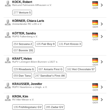
KOCK, Robert
Reit-und Fahrverein Alfhausen e.V.
GER
277
Venture 5
KÖRNER, Chiara-Laris
Ammerländer RC v.06 e.V.
GER
KÖTTER, Sandra
RUFG Falkenberg e.V.
GER
254
Sezuana 2
105
Fair Boy 9
131
Fort Knoxx 3
037
Bonnie 191
KRAFT, Helen
RuFV Löningen-Böen-Bunnen v.1927 e.
GER
229
Rivadavia G
007
Antaris First G
162
Hot Chocolate 57
059
Dan Tana
247
Sansibar's First AK
KRAUSSER, Jennifer
RUFV Haselünne u.Umgb. e.V.
GER
KROH, Kim
RV Aller-Weser e.V.
GER
135
Frühlingstanz GV
285
Zadar GV