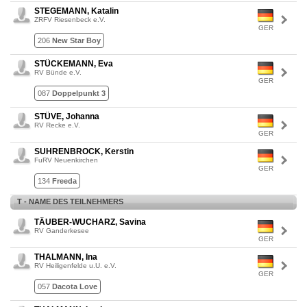
STEGEMANN, Katalin
ZRFV Riesenbeck e.V.
GER
206
New Star Boy
STÜCKEMANN, Eva
RV Bünde e.V.
GER
087
Doppelpunkt 3
STÜVE, Johanna
RV Recke e.V.
GER
SUHRENBROCK, Kerstin
FuRV Neuenkirchen
GER
134
Freeda
T - NAME DES TEILNEHMERS
TÄUBER-WUCHARZ, Savina
RV Ganderkesee
GER
THALMANN, Ina
RV Heiligenfelde u.U. e.V.
GER
057
Dacota Love