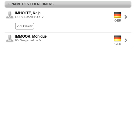
I - NAME DES TEILNEHMERS
IMHOLTE, Kaja
RUFV Essen i.O.e.V.
GER
299
Oskar
IMMOOR, Monique
RV Wagenfeld e.V.
GER