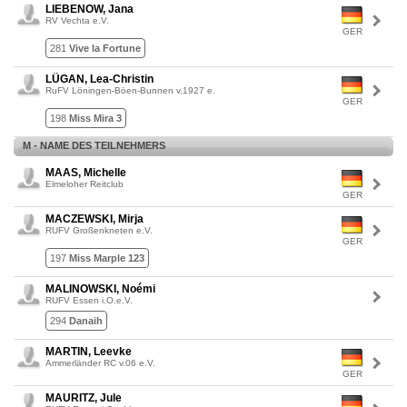
LIEBENOW, Jana
RV Vechta e.V.
GER
281
Vive la Fortune
LÜGAN, Lea-Christin
RuFV Löningen-Böen-Bunnen v.1927 e.
GER
198
Miss Mira 3
M - NAME DES TEILNEHMERS
MAAS, Michelle
Elmeloher Reitclub
GER
MACZEWSKI, Mirja
RUFV Großenkneten e.V.
GER
197
Miss Marple 123
MALINOWSKI, Noémi
RUFV Essen i.O.e.V.
294
Danaih
MARTIN, Leevke
Ammerländer RC v.06 e.V.
GER
MAURITZ, Jule