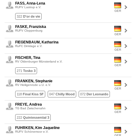
FASS, Anna-Lena
RUFV Lastrup e.V.
GER
322
D'or de vie
FASKE, Franziska
RUFV Cloppenburg
GER
FIEGENBAUM, Katharina
RuFC Dinklage e.V.
GER
FISCHER, Tina
RV Oldenburger Münsterland e.V.
GER
271
Tosko 3
FRANKEN, Stephanie
RV Heiligenrode u.U. e.V.
GER
118
Final Kiss SF
047
Chilly Mood
072
Der Leonardo
FREYE, Andrea
TG Bad Zwischenahn
GER
222
Quintessential 3
FUHRKEN, Kim Jaqueline
RUFV Schönemoor e.V.
GER