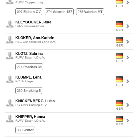
RUFV Cloppenburg
GER
097
Edison GV
274
Valentin 157
275
Valerian MT
KLEYBÖCKER, Rike
FuRV Neuenkirchen
GER
KLÖKER, Ann-Kathrin
RSC Osnabrücker Land e.V.
GER
KLOTZ, Sabrina
RUFV Essen i.O.e.V.
GER
214
Peaches 38
KLUMPE, Lena
PC Dinklage
GER
260
Smoking 5
KNICKENBERG, Luisa
RG Ober-Castrop e. V.
GER
KNIPPER, Hanna
RUFV Essen i.O.e.V.
GER
339
Vektor