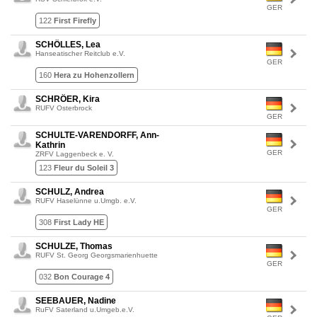
GER
122
First Firefly
SCHÖLLES, Lea
Hanseatischer Reitclub e.V.
GER
160
Hera zu Hohenzollern
SCHRÖER, Kira
RUFV Osterbrock
GER
SCHULTE-VARENDORFF, Ann-
Kathrin
GER
ZRFV Laggenbeck e. V.
123
Fleur du Soleil 3
SCHULZ, Andrea
RUFV Haselünne u.Umgb. e.V.
GER
308
First Lady HE
SCHULZE, Thomas
RUFV St. Georg Georgsmarienhuette
GER
032
Bon Courage 4
SEEBAUER, Nadine
RuFV Saterland u.Umgeb.e.V.