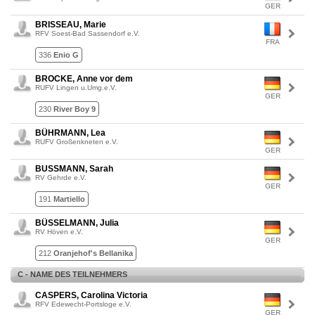
GER
BRISSEAU, Marie
RFV Soest-Bad Sassendorf e.V.
FRA
336
Enio G
BROCKE, Anne vor dem
RUFV Lingen u.Umg.e.V.
GER
230
River Boy 9
BÜHRMANN, Lea
RUFV Großenkneten e.V.
GER
BUSSMANN, Sarah
RV Gehrde e.V.
GER
191
Martiello
BÜSSELMANN, Julia
RV Höven e.V.
GER
212
Oranjehof's Bellanika
C - NAME DES TEILNEHMERS
CASPERS, Carolina Victoria
RFV Edewecht-Portsloge e.V.
GER