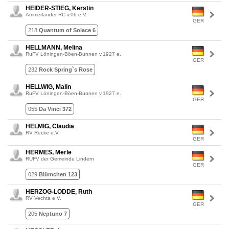
HEIDER-STIEG, Kerstin
Ammerländer RC v.06 e.V.
GER
218
Quantum of Solace 6
HELLMANN, Melina
RuFV Löningen-Böen-Bunnen v.1927 e.
GER
232
Rock Spring`s Rose
HELLWIG, Malin
RuFV Löningen-Böen-Bunnen v.1927 e.
GER
055
Da Vinci 372
HELMIG, Claudia
RV Recke e.V.
GER
HERMES, Merle
RUFV der Gemeinde Lindern
GER
029
Blümchen 123
HERZOG-LODDE, Ruth
RV Vechta e.V.
GER
205
Neptuno 7