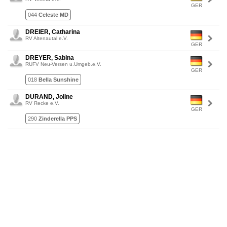
GER
044
Celeste MD
DREIER, Catharina
RV Altenautal e.V.
GER
DREYER, Sabina
RUFV Neu-Versen u.Umgeb.e.V.
GER
018
Bella Sunshine
DURAND, Joline
RV Recke e.V.
GER
290
Zinderella PPS