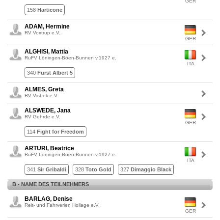
GER
158
Harticone
ADAM, Hermine
RV Voxtrup e.V.
GER
ALGHISI, Mattia
RuFV Löningen-Böen-Bunnen v.1927 e.
ITA
340
Fürst Albert 5
ALMES, Greta
RV Visbek e.V.
ALSWEDE, Jana
RV Gehrde e.V.
GER
114
Fight for Freedom
ARTURI, Beatrice
RuFV Löningen-Böen-Bunnen v.1927 e.
ITA
341
Sir Gribaldi
328
Toto Gold
327
Dimaggio Black
B - NAME DES TEILNEHMERS
BARLAG, Denise
Reit- und Fahrverien Hollage e.V.
GER