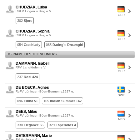
CHUDZIAK, Luisa
RUFV Lingen u.Umg.e.V.
GER
302
Sjors
CHUDZIAK, Sophia
RUFV Lingen u.Umg.e.V.
GER
054
Crashlady
065
Dating's Dreamgirl
D - NAME DES TEILNEHMERS
DAMMANN, Isabell
RFV Langförden e.V.
GER
237
Rosi 424
DE BOECK, Agnes
RuFV Löningen-Böen-Bunnen v.1927 e.
SWE
096
Edina 51
165
Indian Summer 142
DEES, Milou
RuFV Löningen-Böen-Bunnen v.1927 e.
NED
330
Elegance 55
329
Esperados 4
DETERMANN, Marie
RV Vechta e.V.