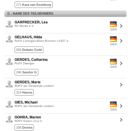
171
Kara van Esseborg
G - NAME DES TEILNEHMERS
GARFRECKER, Lea
RV Recke e.V.
GER
GELHAUS, Hilda
RuFV Löningen-Böen-Bunnen v.1927 e.
GER
093
Dukato Gold
GERDES, Catharina
RuFV Dwergte
GER
246
Sandor G
GERDES, Marie
RUFV der Gemeinde Lindern
314
Hanna
GIES, Michael
RUFV der Gemeinde Lindern
GER
GOHRA, Marion
RUFV Essen i.O.e.V.
338
Donira