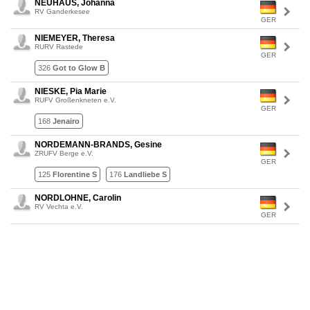
NEUHAUS, Johanna
RV Ganderkesee
GER
NIEMEYER, Theresa
RURV Rastede
GER
326
Got to Glow B
NIESKE, Pia Marie
RUFV Großenkneten e.V.
GER
168
Jenairo
NORDEMANN-BRANDS, Gesine
ZRUFV Berge e.V.
GER
125
Florentine S
176
Landliebe S
NORDLOHNE, Carolin
RV Vechta e.V.
GER