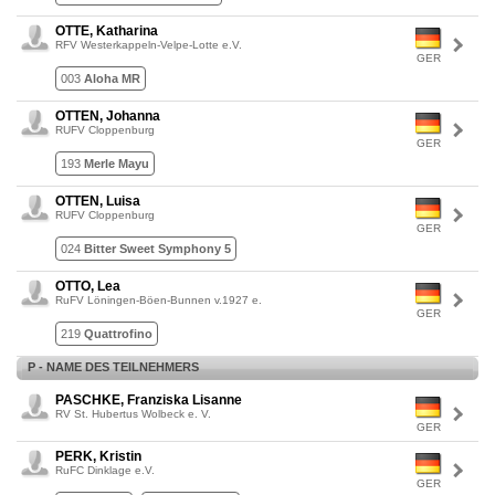
OTTE, Katharina
RFV Westerkappeln-Velpe-Lotte e.V.
GER
003
Aloha MR
OTTEN, Johanna
RUFV Cloppenburg
GER
193
Merle Mayu
OTTEN, Luisa
RUFV Cloppenburg
GER
024
Bitter Sweet Symphony 5
OTTO, Lea
RuFV Löningen-Böen-Bunnen v.1927 e.
GER
219
Quattrofino
P - NAME DES TEILNEHMERS
PASCHKE, Franziska Lisanne
RV St. Hubertus Wolbeck e. V.
GER
PERK, Kristin
RuFC Dinklage e.V.
GER