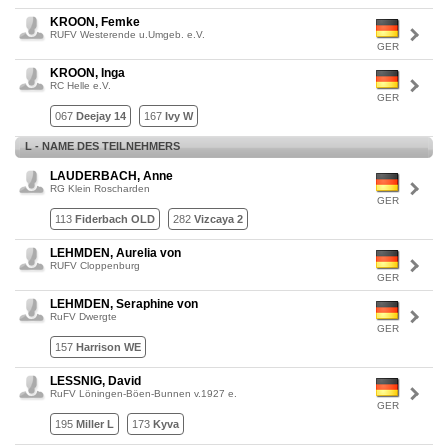
KROON, Femke
RUFV Westerende u.Umgeb. e.V.
GER
KROON, Inga
RC Helle e.V.
GER
067
Deejay 14
167
Ivy W
L - NAME DES TEILNEHMERS
LAUDERBACH, Anne
RG Klein Roscharden
GER
113
Fiderbach OLD
282
Vizcaya 2
LEHMDEN, Aurelia von
RUFV Cloppenburg
GER
LEHMDEN, Seraphine von
RuFV Dwergte
GER
157
Harrison WE
LESSNIG, David
RuFV Löningen-Böen-Bunnen v.1927 e.
GER
195
Miller L
173
Kyva