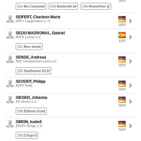
GER
014
Be Coloured
039
Botticelli 24
236
Rosenfein Q
SEIFERT, Charleen Marie
ZRFV Laggenbeck e. V.
GER
SEIJO MADRONAL, Gabriel
RUFV Lohne e.V.
ESP
321
Bon show
SENGE, Andreas
RSC Osnabrücker Land e.V.
GER
265
Sunflower OLD
SEVERIT, Philipp
RUFV Rulle
GER
SIEGER, Johanna
RV Höven e.V.
GER
098
Edition Gold
SIMON, Isabell
ZRUFV Berge e.V.
GER
293
Crispi 6