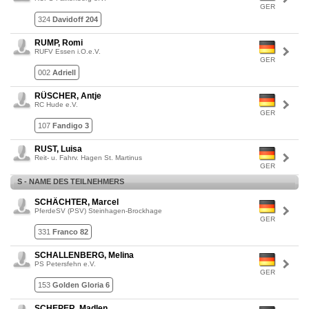
GER
324
Davidoff 204
RUMP, Romi
RUFV Essen i.O.e.V.
GER
002
Adriell
RÜSCHER, Antje
RC Hude e.V.
GER
107
Fandigo 3
RUST, Luisa
Reit- u. Fahrv. Hagen St. Martinus
GER
S - NAME DES TEILNEHMERS
SCHÄCHTER, Marcel
PferdeSV (PSV) Steinhagen-Brockhage
GER
331
Franco 82
SCHALLENBERG, Melina
PS Petersfehn e.V.
GER
153
Golden Gloria 6
SCHEPER, Madlen