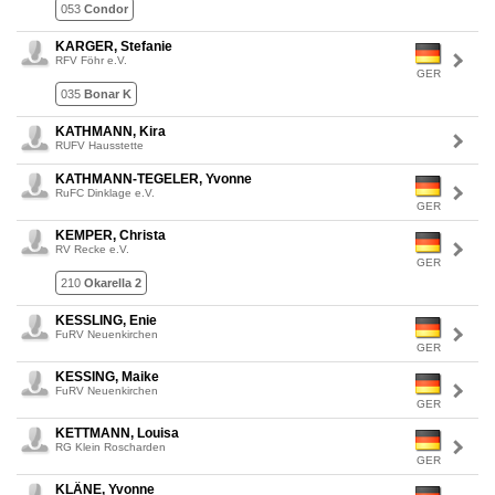
053
Condor
KARGER, Stefanie
RFV Föhr e.V.
GER
035
Bonar K
KATHMANN, Kira
RUFV Hausstette
KATHMANN-TEGELER, Yvonne
RuFC Dinklage e.V.
GER
KEMPER, Christa
RV Recke e.V.
GER
210
Okarella 2
KESSLING, Enie
FuRV Neuenkirchen
GER
KESSING, Maike
FuRV Neuenkirchen
GER
KETTMANN, Louisa
RG Klein Roscharden
GER
KLÄNE, Yvonne