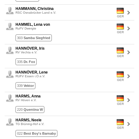
HAMMANN, Christina
RSC Osnabrücker Land e.V.
GER
HAMMEL, Lena von
RuFV Dwergte
GER
303
Samba Siegfried
HANNÖVER, Iris
RV Vechta e.V.
GER
335
Dr. Fox
HANNÖVER, Lene
RUFV Essen i.O.e.V.
GER
339
Vektor
HARMS, Anna
RV Höven e.V.
GER
220
Quentina W
HARMS, Neele
TG Brüning-Hof e.V.
GER
022
Best Boy's Barnaby