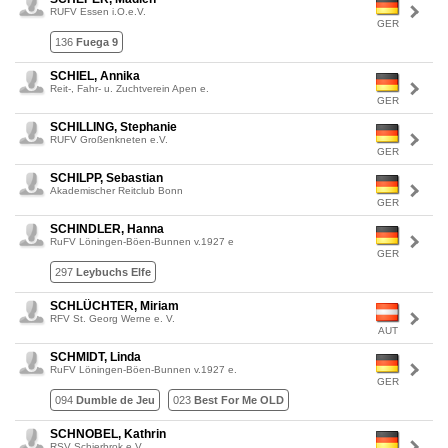
RUFV Essen i.O.e.V.
GER
136
Fuega 9
SCHIEL, Annika
Reit-, Fahr- u. Zuchtverein Apen e.
GER
SCHILLING, Stephanie
RUFV Großenkneten e.V.
GER
SCHILPP, Sebastian
Akademischer Reitclub Bonn
GER
SCHINDLER, Hanna
RuFV Löningen-Böen-Bunnen v.1927 e
GER
297
Leybuchs Elfe
SCHLÜCHTER, Miriam
RFV St. Georg Werne e. V.
AUT
SCHMIDT, Linda
RuFV Löningen-Böen-Bunnen v.1927 e.
GER
094
Dumble de Jeu
023
Best For Me OLD
SCHNOBEL, Kathrin
RSV Schierbrok e.V.