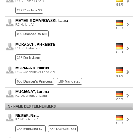
RUFV Essen i.O.e.V.
GER
214
Peaches 38
MEYER-ROMANOWSKI, Laura
RC Helle e.V.
GER
092
Dressed to Kill
MORASCH, Alexandra
RUFV Holdorf e.V.
GER
318
Do it Jane
MORMANN, Hiltrud
RSC Osnabrücker Land e.V.
GER
058
Damon's Princess
189
Mangetsu
MUCIGNAT, Lorena
RC Oldenburger Land
GER
N - NAME DES TEILNEHMERS
NEUER, Nina
RA München e.V.
GER
333
Mentalist GT
332
Diamant 624