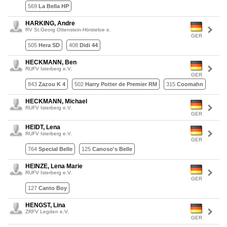
569
La Bella HP
HARKING, Andre
RV St.Georg Ottenstein-Hörsteloe e.
GER
505
Hera SD
408
Didi 44
HECKMANN, Ben
RUFV Isterberg e.V.
GER
843
Zazou K 4
502
Harry Potter de Premier RM
315
Coomahn
HECKMANN, Michael
RUFV Isterberg e.V.
GER
HEIDT, Lena
RUFV Isterberg e.V.
GER
764
Special Belle
125
Canoso's Belle
HEINZE, Lena Marie
RUFV Isterberg e.V.
GER
127
Canto Boy
HENGST, Lina
ZRFV Legden e.V.
GER