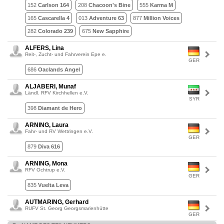
152
Carlson 164
208
Chacoon's Bine
555
Karma M
165
Cascarella 4
013
Adventure 63
877
Million Voices
282
Colorado 239
675
New Sapphire
ALFERS, Lina
Reit-, Zucht- und Fahrverein Epe e.
GER
686
Oaclands Angel
ALJABERI, Munaf
Ländl. RFV Kirchhellen e.V.
SYR
398
Diamant de Hero
ARNING, Laura
Fahr- und RV Wettringen e.V.
GER
879
Diva 616
ARNING, Mona
RFV Ochtrup e.V.
GER
835
Vuelta Leva
AUTMARING, Gerhard
RUFV St. Georg Georgsmarienhütte
GER