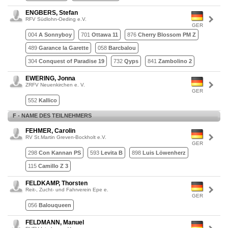
ENGBERS, Stefan
RFV Südlohn-Oeding e.V.
GER
004
A Sonnyboy
701
Ottawa 11
876
Cherry Blossom PM Z
489
Garance la Garette
058
Barcbalou
304
Conquest of Paradise 19
732
Qyps
841
Zambolino 2
EWERING, Jonna
ZRFV Neuenkirchen e. V.
GER
552
Kallico
F - NAME DES TEILNEHMERS
FEHMER, Carolin
RV St.Martin Greven-Bockholt e.V.
GER
298
Con Kannan PS
593
Levita B
898
Luis Löwenherz
115
Camillo Z 3
FELDKAMP, Thorsten
Reit-, Zucht- und Fahrverein Epe e.
GER
056
Balouqueen
FELDMANN, Manuel