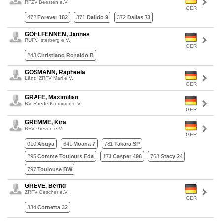
RFZV Beesten e.V.
GER
472
Forever 182
371
Dalido 9
372
Dallas 73
GÖHLFENNEN, Jannes
RUFV Isterberg e.V.
GER
243
Christiano Ronaldo B
GOSMANN, Raphaela
Ländl.ZRFV Marl e.V.
GER
GRÄFE, Maximilian
RV Rhede-Krommert e.V.
GER
GREMME, Kira
RFV Greven e.V.
GER
010
Abuya
641
Moana 7
781
Takara SP
295
Comme Toujours Eda
173
Casper 496
768
Stacy 24
797
Toulouse BW
GREVE, Bernd
ZRFV Gescher e.V.
GER
334
Cornetta 32