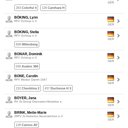
GER
283
Colorful 4
126
Canthara H
BÖKING, Lynn
RFV Ochtrup e.V.
GER
BÖKING, Stella
RFV Ochtrup e.V.
GER
838
Wilmsberg
BONAR, Dominik
RFV Ochtrup e.V.
GER
045
Avalon 360
BONE, Carolin
RFV Wodan Damm 1947
GER
232
Checktina 2
437
Duchesse H 3
BÖYER, Jana
RV St.Georg Ottenstein-Hörsteloe e.
GER
BRINK, Mette-Marie
ZRFV St.Hubertus Neuenkirchen e.V.
GER
128
Cantus AV