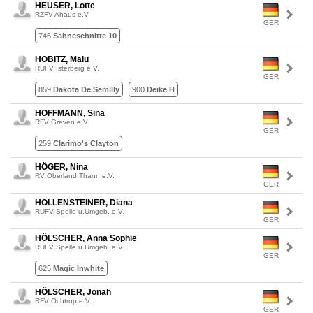
HEUSER, Lotte
RZFV Ahaus e.V.
GER
746
Sahneschnitte 10
HOBITZ, Malu
RUFV Isterberg e.V.
GER
859
Dakota De Semilly
900
Deike H
HOFFMANN, Sina
RFV Greven e.V.
GER
259
Clarimo's Clayton
HÖGER, Nina
RV Oberland Thann e.V.
GER
HOLLENSTEINER, Diana
RUFV Spelle u.Umgeb. e.V.
GER
HÖLSCHER, Anna Sophie
RUFV Spelle u.Umgeb. e.V.
GER
625
Magic Inwhite
HÖLSCHER, Jonah
RFV Ochtrup e.V.
GER