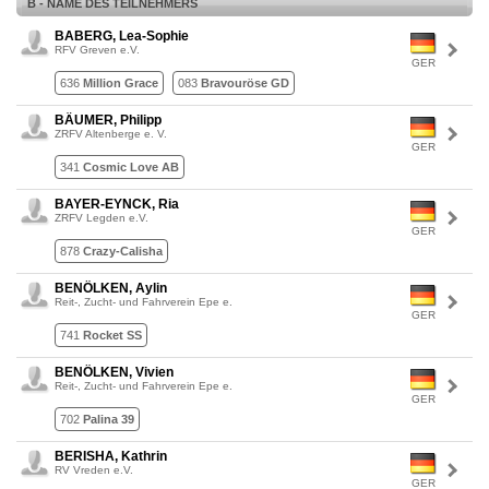
B - NAME DES TEILNEHMERS
BABERG, Lea-Sophie
RFV Greven e.V.
GER
636
Million Grace
083
Bravouröse GD
BÄUMER, Philipp
ZRFV Altenberge e. V.
GER
341
Cosmic Love AB
BAYER-EYNCK, Ria
ZRFV Legden e.V.
GER
878
Crazy-Calisha
BENÖLKEN, Aylin
Reit-, Zucht- und Fahrverein Epe e.
GER
741
Rocket SS
BENÖLKEN, Vivien
Reit-, Zucht- und Fahrverein Epe e.
GER
702
Palina 39
BERISHA, Kathrin
RV Vreden e.V.
GER