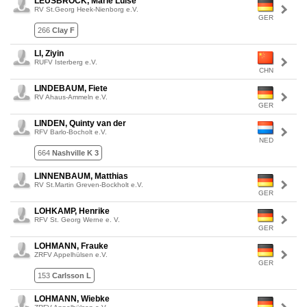
LEUSBROCK, Marie Luise
RV St.Georg Heek-Nienborg e.V.
GER
266
Clay F
LI, Ziyin
RUFV Isterberg e.V.
CHN
LINDEBAUM, Fiete
RV Ahaus-Ammeln e.V.
GER
LINDEN, Quinty van der
RFV Barlo-Bocholt e.V.
NED
664
Nashville K 3
LINNENBAUM, Matthias
RV St.Martin Greven-Bockholt e.V.
GER
LOHKAMP, Henrike
RFV St. Georg Werne e. V.
GER
LOHMANN, Frauke
ZRFV Appelhülsen e.V.
GER
153
Carlsson L
LOHMANN, Wiebke