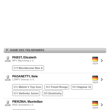
P - NAME DES TEILNEHMERS
PABST, Elisabeth
RFV Manching e.V.
GER
079
Blockbuster Bee A
PAGANETTY, Nele
LZRFV Gronau e.V.
GER
631
Melvin's Top Gun
463
Feivel Rouge
893
Dagmar 31
824
Varihoka Junior
388
Destinetty
PIERZINA, Maximilian
RSG Schüttorf e.V.
GER