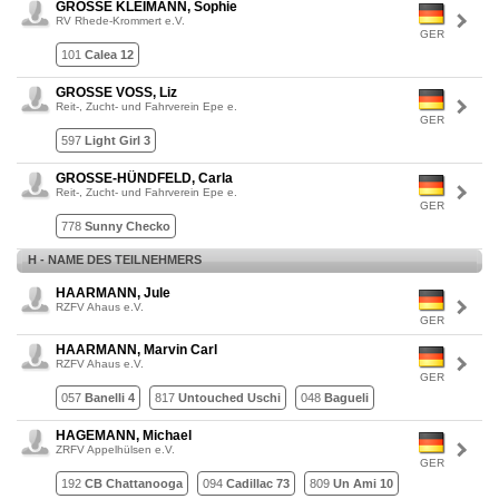
GROSSE KLEIMANN, Sophie
RV Rhede-Krommert e.V.
GER
101
Calea 12
GROSSE VOSS, Liz
Reit-, Zucht- und Fahrverein Epe e.
GER
597
Light Girl 3
GROSSE-HÜNDFELD, Carla
Reit-, Zucht- und Fahrverein Epe e.
GER
778
Sunny Checko
H - NAME DES TEILNEHMERS
HAARMANN, Jule
RZFV Ahaus e.V.
GER
HAARMANN, Marvin Carl
RZFV Ahaus e.V.
GER
057
Banelli 4
817
Untouched Uschi
048
Bagueli
HAGEMANN, Michael
ZRFV Appelhülsen e.V.
GER
192
CB Chattanooga
094
Cadillac 73
809
Un Ami 10