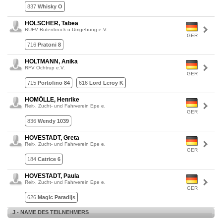
837
Whisky O
HÖLSCHER, Tabea
RUFV Rütenbrock u.Umgebung e.V.
GER
716
Pratoni 8
HOLTMANN, Anika
RFV Ochtrup e.V.
GER
715
Portofino 84
616
Lord Leroy K
HOMÖLLE, Henrike
Reit-, Zucht- und Fahrverein Epe e.
GER
836
Wendy 1039
HOVESTADT, Greta
Reit-, Zucht- und Fahrverein Epe e.
GER
184
Catrice 6
HOVESTADT, Paula
Reit-, Zucht- und Fahrverein Epe e.
GER
626
Magic Paradijs
J - NAME DES TEILNEHMERS