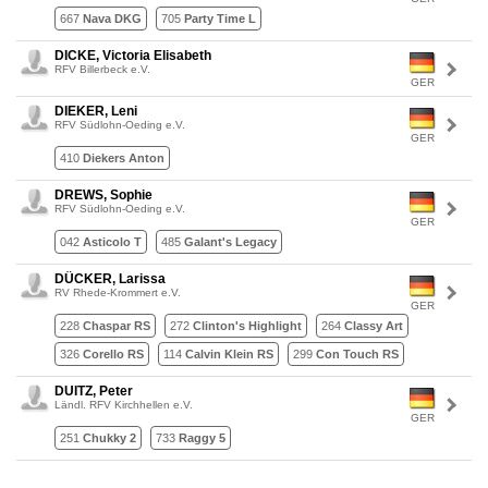
667
Nava DKG
705
Party Time L
DICKE, Victoria Elisabeth
RFV Billerbeck e.V.
GER
DIEKER, Leni
RFV Südlohn-Oeding e.V.
GER
410
Diekers Anton
DREWS, Sophie
RFV Südlohn-Oeding e.V.
GER
042
Asticolo T
485
Galant's Legacy
DÜCKER, Larissa
RV Rhede-Krommert e.V.
GER
228
Chaspar RS
272
Clinton's Highlight
264
Classy Art
326
Corello RS
114
Calvin Klein RS
299
Con Touch RS
DUITZ, Peter
Ländl. RFV Kirchhellen e.V.
GER
251
Chukky 2
733
Raggy 5