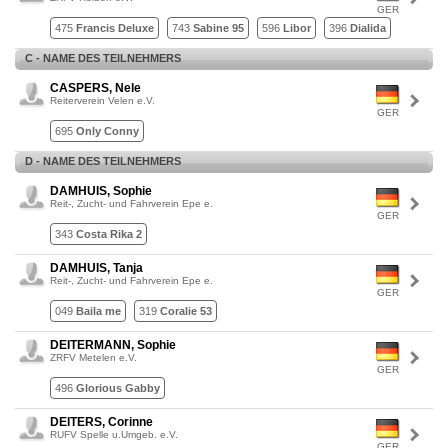
GER
475
Francis Deluxe
743
Sabine 95
596
Libor
396
Dialida
C - NAME DES TEILNEHMERS
CASPERS, Nele
Reiterverein Velen e.V.
GER
695
Only Conny
D - NAME DES TEILNEHMERS
DAMHUIS, Sophie
Reit-, Zucht- und Fahrverein Epe e.
GER
343
Costa Rika 2
DAMHUIS, Tanja
Reit-, Zucht- und Fahrverein Epe e.
GER
049
Baila me
319
Coralie 53
DEITERMANN, Sophie
ZRFV Metelen e.V.
GER
496
Glorious Gabby
DEITERS, Corinne
RUFV Spelle u.Umgeb. e.V.
GER