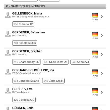
G - NAME DES TEILNEHMERS
GELLENBECK, Marla
RV St.Georg Heek-Nienborg e.V.
GER
356
Cubano 12
GERDENER, Sebastian
RV Laer e.V.
GER
708
Penelope 356
GERDENER, Stephan
RV Laer e.V.
GER
216
Chardonnay 117
129
Cape Town 28
033
Anna 273
GERHARD-SCHMÜLLING, Pia
ZRFV Coesfeld/Lette e.V.
GER
614
Londino Milano
145
Carla Crack
GERICKS, Eva
RV Vreden e.V.
GER
320
Cordelia GD
GÖCKEN, Jens