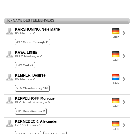
K - NAME DES TEILNEHMERS
KARSHÜNING, Nele Marie
RV Rhede e.V.
GER
497
Good Enough D
KAYA, Emilia
RUFV Isterberg e.V.
GER
862
Carl 49
KEMPER, Desiree
RV Rhede e.V.
NED
215
Chardonnay 116
KEPPELHOFF, Monique
RFV Südlohn-Oeding e.V.
GER
081
Bon Garcon D
KERNEBECK, Alexander
LZRFV Gronau e.V.
GER