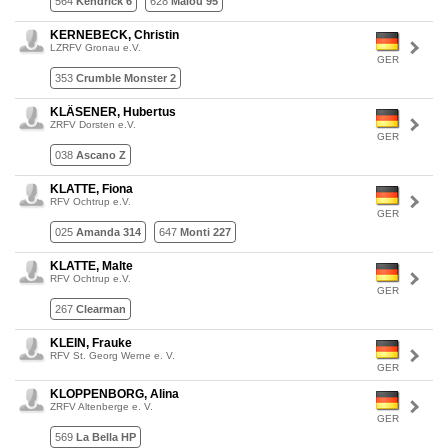
564
Kendrick 6
628
Malou 95
KERNEBECK, Christin
LZRFV Gronau e.V.
GER
353
Crumble Monster 2
KLÄSENER, Hubertus
ZRFV Dorsten e.V.
GER
038
Ascano Z
KLATTE, Fiona
RFV Ochtrup e.V.
GER
025
Amanda 314
647
Monti 227
KLATTE, Malte
RFV Ochtrup e.V.
GER
267
Clearman
KLEIN, Frauke
RFV St. Georg Werne e. V.
GER
KLOPPENBORG, Alina
ZRFV Altenberge e. V.
GER
569
La Bella HP