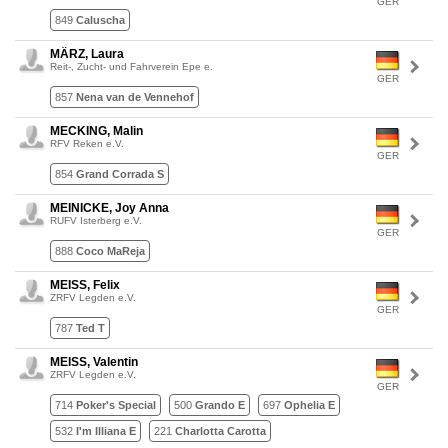
GER
849
Caluscha
MÄRZ, Laura
Reit-, Zucht- und Fahrverein Epe e.
GER
857
Nena van de Vennehof
MECKING, Malin
RFV Reken e.V.
GER
854
Grand Corrada S
MEINICKE, Joy Anna
RUFV Isterberg e.V.
GER
888
Coco MaReja
MEISS, Felix
ZRFV Legden e.V.
GER
787
Ted T
MEISS, Valentin
ZRFV Legden e.V.
GER
714
Poker's Special
500
Grando E
697
Ophelia E
532
I'm Illiana E
221
Charlotta Carotta