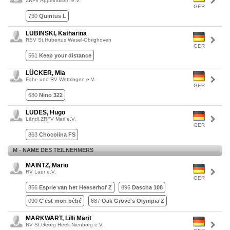
ZRFV Appelhülsen e.V.
GER
730
Quintus L
LUBINSKI, Katharina
RSV St.Hubertus Wesel-Obrighoven
GER
561
Keep your distance
LÜCKER, Mia
Fahr- und RV Wettringen e.V.
GER
680
Nino 322
LUDES, Hugo
Ländl.ZRFV Marl e.V.
GER
863
Chocolina FS
M - NAME DES TEILNEHMERS
MAINTZ, Mario
RV Laer e.V.
GER
866
Esprie van het Heeserhof Z
896
Dascha 108
090
C'est mon bébé
687
Oak Grove's Olympia Z
MARKWART, Lilli Marit
RV St.Georg Heek-Nienborg e.V.