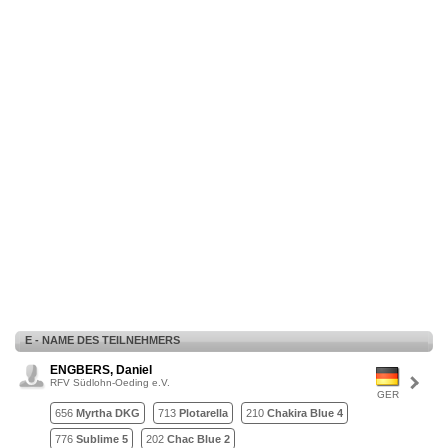
E - NAME DES TEILNEHMERS
ENGBERS, Daniel
RFV Südlohn-Oeding e.V.
GER
656
Myrtha DKG
713
Plotarella
210
Chakira Blue 4
776
Sublime 5
202
Chac Blue 2