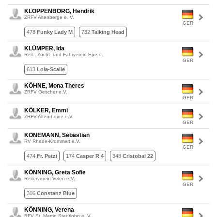
KLOPPENBORG, Hendrik
ZRFV Altenberge e. V.
GER
478
Funky Lady M
782
Talking Head
KLÜMPER, Ida
Reit-, Zucht- und Fahrverein Epe e.
GER
613
Lola-Scalle
KÖHNE, Mona Theres
ZRFV Gescher e.V.
GER
KÖLKER, Emmi
ZRFV Altenrheine e.V.
GER
KÖNEMANN, Sebastian
RV Rhede-Krommert e.V.
GER
474
Fr. Petzi
174
Casper R 4
348
Cristobal 22
KÖNNING, Greta Sofie
Reiterverein Velen e.V.
GER
306
Constanz Blue
KÖNNING, Verena
RFV St. Martin Stadtlohn e. V.