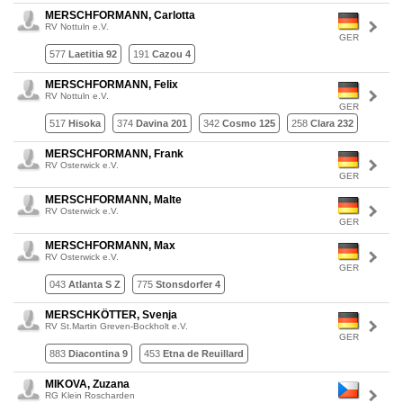
MERSCHFORMANN, Carlotta
RV Nottuln e.V.
GER
577
Laetitia 92
191
Cazou 4
MERSCHFORMANN, Felix
RV Nottuln e.V.
GER
517
Hisoka
374
Davina 201
342
Cosmo 125
258
Clara 232
MERSCHFORMANN, Frank
RV Osterwick e.V.
GER
MERSCHFORMANN, Malte
RV Osterwick e.V.
GER
MERSCHFORMANN, Max
RV Osterwick e.V.
GER
043
Atlanta S Z
775
Stonsdorfer 4
MERSCHKÖTTER, Svenja
RV St.Martin Greven-Bockholt e.V.
GER
883
Diacontina 9
453
Etna de Reuillard
MIKOVA, Zuzana
RG Klein Roscharden