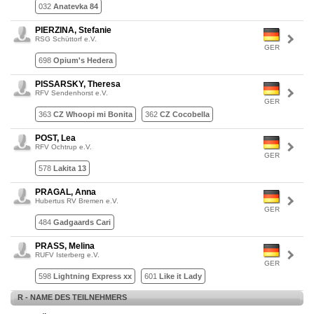
032
Anatevka 84
PIERZINA, Stefanie
RSG Schüttorf e.V.
GER
698
Opium's Hedera
PISSARSKY, Theresa
RFV Sendenhorst e.V.
GER
363
CZ Whoopi mi Bonita
362
CZ Cocobella
POST, Lea
RFV Ochtrup e.V.
GER
578
Lakita 13
PRAGAL, Anna
Hubertus RV Bremen e.V.
GER
484
Gadgaards Cari
PRASS, Melina
RUFV Isterberg e.V.
GER
598
Lightning Express xx
601
Like it Lady
R - NAME DES TEILNEHMERS