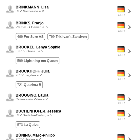
BRINKMANN, Lisa
RFV Nordwalde e.V.
GER
BRINKS, Franjo
PferdeSG Gemen e. V.
GER
469
For Sure AS
799
Trixi van't Zandven
BRÖCKEL, Lenya Sophie
LZRFV Gronau e.V.
GER
599
Lightning mc Queen
BROCKHOFF, Julia
ZRFV Legden e.V.
GER
721
Quarima B
BRÜGGING, Laura
Reiterverein Velen e.V.
GER
BUCHENHOFER, Jessica
RFV Südlohn-Oeding e.V.
GER
573
La Quiva
BÜNING, Marc-Philipp
ZRFV Heiden e.V.