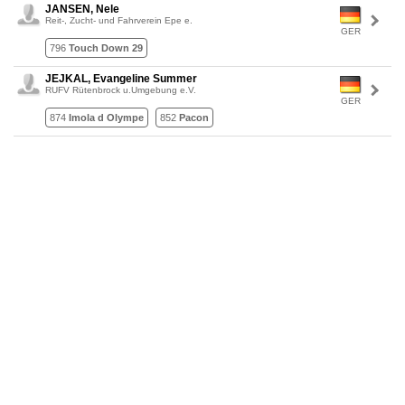
JANSEN, Nele
Reit-, Zucht- und Fahrverein Epe e.
GER
796
Touch Down 29
JEJKAL, Evangeline Summer
RUFV Rütenbrock u.Umgebung e.V.
GER
874
Imola d Olympe
852
Pacon