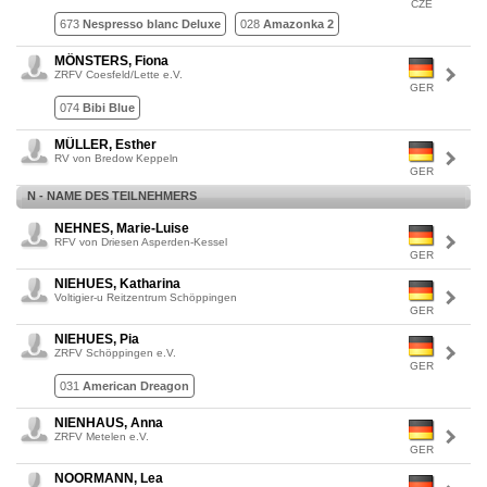
CZE
673
Nespresso blanc Deluxe
028
Amazonka 2
MÖNSTERS, Fiona
ZRFV Coesfeld/Lette e.V.
GER
074
Bibi Blue
MÜLLER, Esther
RV von Bredow Keppeln
GER
N - NAME DES TEILNEHMERS
NEHNES, Marie-Luise
RFV von Driesen Asperden-Kessel
GER
NIEHUES, Katharina
Voltigier-u Reitzentrum Schöppingen
GER
NIEHUES, Pia
ZRFV Schöppingen e.V.
GER
031
American Dreagon
NIENHAUS, Anna
ZRFV Metelen e.V.
GER
NOORMANN, Lea