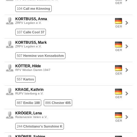
GER
104
Call me Könning
KORTBUSS, Anna
ZRFV Legden e.V.
GER
107
Calle Cool 37
KORTBUSS, Mark
ZRFV Legden e.V.
GER
507
Hermine von Kessebohm
KÖTTER, Hilde
RFV Wodan Damm 1947
GER
557
Kartos
KRAGE, Kathrin
RUFV Isterberg e.V.
GER
887
Emilio 188
886
Chester 405
KRÖGER, Lena
Reiterverein Velen e.V.
GER
244
Christiano's Sunshine K
KRÖNER, Sabine