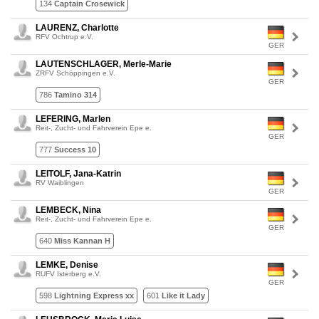
134
Captain Crosewick
LAURENZ, Charlotte
RFV Ochtrup e.V.
GER
LAUTENSCHLAGER, Merle-Marie
ZRFV Schöppingen e.V.
GER
786
Tamino 314
LEFERING, Marlen
Reit-, Zucht- und Fahrverein Epe e.
GER
777
Success 10
LEITOLF, Jana-Katrin
RV Waiblingen
GER
LEMBECK, Nina
Reit-, Zucht- und Fahrverein Epe e.
GER
640
Miss Kannan H
LEMKE, Denise
RUFV Isterberg e.V.
GER
598
Lightning Express xx
601
Like it Lady