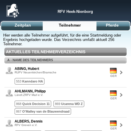
RFV Heek-Nienborg
Zeitplan
Teilnehmer
Pferde
Hier werden alle Teilnehmer aufgeführt, für die eine Startmeldung oder
Ergebnis hochgeladen wurde. Das Verzeichnis umfaßt aktuell 256
Teilnehmer.
AKTUELLES TEILNEHMERVERZEICHNIS
A - NAME DES TEILNEHMERS
ABING, Hubert
RUFV Neuenkirchen/Bramsche
GER
553
Kanndaro HA
AHLMANN, Philipp
Ländl.ZRFV Marl e.V.
GER
868
Quick Decision 11
869
Ucarena WD Z
867
O'Malley van de Blauwendraad
ALBERS, Dennis
RFV Greven e.V.
GER