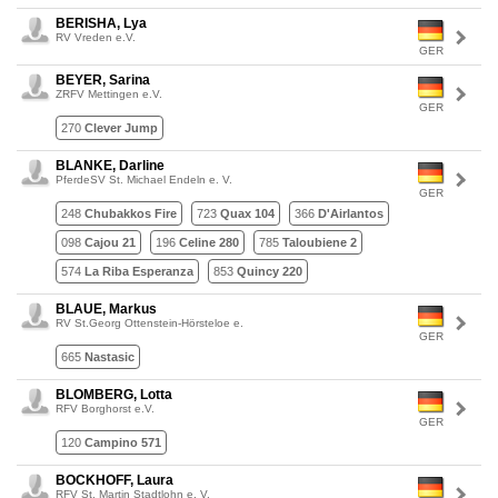
BERISHA, Lya
RV Vreden e.V.
GER
BEYER, Sarina
ZRFV Mettingen e.V.
GER
270
Clever Jump
BLANKE, Darline
PferdeSV St. Michael Endeln e. V.
GER
248
Chubakkos Fire
723
Quax 104
366
D'Airlantos
098
Cajou 21
196
Celine 280
785
Taloubiene 2
574
La Riba Esperanza
853
Quincy 220
BLAUE, Markus
RV St.Georg Ottenstein-Hörsteloe e.
GER
665
Nastasic
BLOMBERG, Lotta
RFV Borghorst e.V.
GER
120
Campino 571
BOCKHOFF, Laura
RFV St. Martin Stadtlohn e. V.