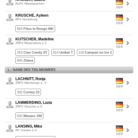
RuFV Wietmarschen
GER
KRUSCHE, Ayleen
RFV Hunteburg
GER
864
Filou le Rouge WK
KUTSCHER, Madeline
ZRFV Riesenbeck e.V.
GER
253
Ciao Candy ST
814
Unikat T
118
Campari on Ice 2
845
Zilana
L - NAME DES TEILNEHMERS
LACHNITT, Ronja
ZRFV Altenberge e. V.
GER
302
Conley 23
LAMMERDING, Luzia
ZRFV Gescher e.V.
GER
632
Merano 190
LANSING, Mika
RV Vreden e.V.
GER