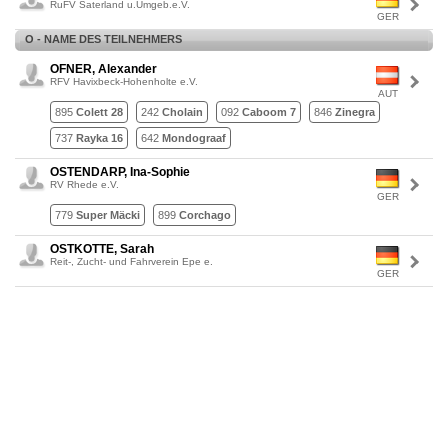
RuFV Saterland u.Umgeb.e.V.
GER
O - NAME DES TEILNEHMERS
OFNER, Alexander
RFV Havixbeck-Hohenholte e.V.
AUT
895
Colett 28
242
Cholain
092
Caboom 7
846
Zinegra
737
Rayka 16
642
Mondograaf
OSTENDARP, Ina-Sophie
RV Rhede e.V.
GER
779
Super Mäcki
899
Corchago
OSTKOTTE, Sarah
Reit-, Zucht- und Fahrverein Epe e.
GER