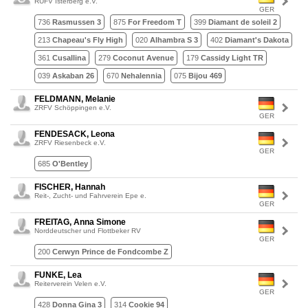
RUFV Isterberg e.V.
GER
736
Rasmussen 3
875
For Freedom T
399
Diamant de soleil 2
213
Chapeau's Fly High
020
Alhambra S 3
402
Diamant's Dakota
361
Cusallina
279
Coconut Avenue
179
Cassidy Light TR
039
Askaban 26
670
Nehalennia
075
Bijou 469
FELDMANN, Melanie
ZRFV Schöppingen e.V.
GER
FENDESACK, Leona
ZRFV Riesenbeck e.V.
GER
685
O'Bentley
FISCHER, Hannah
Reit-, Zucht- und Fahrverein Epe e.
GER
FREITAG, Anna Simone
Norddeutscher und Flottbeker RV
GER
200
Cerwyn Prince de Fondcombe Z
FUNKE, Lea
Reiterverein Velen e.V.
GER
428
Donna Gina 3
314
Cookie 94