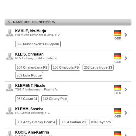
K - NAME DES TEILNEHMERS
KAHLE, Iris-Marja
RuFV von Elmshorn u.Umg. e.V.
GER
326
Muschaken's Hulapalu
KLEIS, Christian
RFV Eichengrund-Lentföhrden
GER
104
Chalandana PS
106
Chaloula PS
257
Let's hope 13
269
Lola Rouge
KLEMENT, Nicole
TSG Pferdezentrum Fister e.V.
GER
034
Cacao 11
112
Cherry Pop
KLEMM, Sascha
RG Gestüt Heidberg e.V.
GER
001
Achy Breaky Heart 4
005
Askaban 29
094
Caynaro
KOCK, Ann-Kathrin