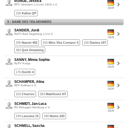
RUNGE, Jessica
RFV Uetersen u.U.von 1924 e.V.
GER
226
Kalisa QP
S - NAME DES TEILNEHMERS
SANDER, Jordi
RuFV Bad Segeberg u.U.e.V.
GER
336
Naomi 492
316
Miss Vita Cumano S
156
Davina 197
383
Quit Dreaming
SANNY, Minna Sophia
RuFV Kropp
GER
176
Dorith 4
SCHAMPER, Alina
RFV Kollmar e.V.
GER
103
Chactoo
283
Maleficent HT
SCHMIDT, Jan-Luca
RV Rehagen-Hamburg e.V.
GER
249
Lascana 15
340
Nemo 420
SCHNELL, Sascha