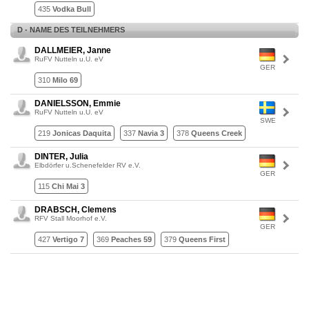
435
Vodka Bull
D - NAME DES TEILNEHMERS
DALLMEIER, Janne
RuFV Nutteln u.U. eV
GER
310
Milo 69
DANIELSSON, Emmie
RuFV Nutteln u.U. eV
SWE
219
Jonicas Daquita
337
Navia 3
378
Queens Creek
DINTER, Julia
Elbdörfer u.Schenefelder RV e.V.
GER
115
Chi Mai 3
DRABSCH, Clemens
RFV Stall Moorhof e.V.
GER
427
Vertigo 7
369
Peaches 59
379
Queens First