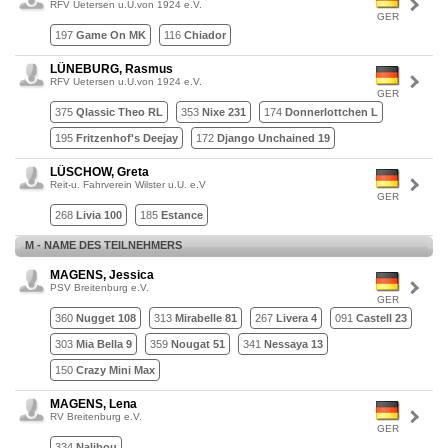
RFV Uetersen u.U.von 1924 e.V.
GER
197
Game On MK
116
Chiador
LÜNEBURG, Rasmus
RFV Uetersen u.U.von 1924 e.V.
GER
375
Qlassic Theo RL
353
Nixe 231
174
Donnerlottchen L
195
Fritzenhof's Deejay
172
Django Unchained 19
LÜSCHOW, Greta
Reit-u. Fahrverein Wilster u.U. e.V
GER
268
Livia 100
185
Estance
M - NAME DES TEILNEHMERS
MAGENS, Jessica
PSV Breitenburg e.V.
GER
360
Nugget 108
313
Mirabelle 81
267
Livera 4
091
Castell 23
303
Mia Bella 9
359
Nougat 51
341
Nessaya 13
150
Crazy Mini Max
MAGENS, Lena
RV Breitenburg e.V.
GER
334
Nalibou