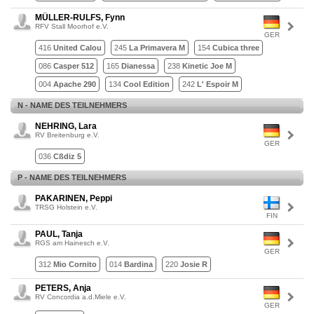
MÜLLER-RULFS, Fynn
RFV Stall Moorhof e.V.
GER
416
United Calou
245
La Primavera M
154
Cubica three
086
Casper 512
165
Dianessa
238
Kinetic Joe M
004
Apache 290
134
Cool Edition
242
L' Espoir M
N - NAME DES TEILNEHMERS
NEHRING, Lara
RV Breitenburg e.V.
GER
036
Cßdiz 5
P - NAME DES TEILNEHMERS
PAKARINEN, Peppi
TRSG Holstein e.V.
FIN
PAUL, Tanja
RGS am Hainesch e.V.
GER
312
Mio Cornito
014
Bardina
220
Josie R
PETERS, Anja
RV Concordia a.d.Miele e.V.
GER