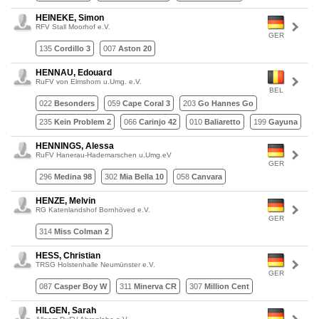
HEINEKE, Simon
RFV Stall Moorhof e.V.
GER
135
Cordillo 3
007
Aston 20
HENNAU, Edouard
RuFV von Elmshorn u.Umg. e.V.
BEL
022
Besonders
059
Cape Coral 3
203
Go Hannes Go
235
Kein Problem 2
066
Carinjo 42
010
Baliaretto
199
Gayuna
HENNINGS, Alessa
RuFV Hanerau-Hademarschen u.Umg.eV
GER
296
Medina 98
302
Mia Bella 10
058
Canvara
HENZE, Melvin
RG Katenlandshof Bornhöved e.V.
GER
314
Miss Colman 2
HESS, Christian
TRSG Holstenhalle Neumünster e.V.
GER
087
Casper Boy W
311
Minerva CR
307
Million Cent
HILGEN, Sarah