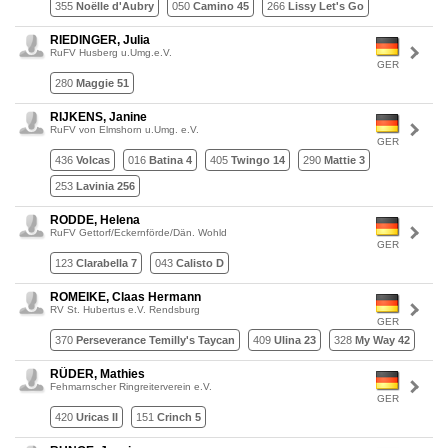
355
Noëlle d'Aubry
050
Camino 45
266
Lissy Let's Go
RIEDINGER, Julia
RuFV Husberg u.Umg.e.V.
GER
280
Maggie 51
RIJKENS, Janine
RuFV von Elmshorn u.Umg. e.V.
GER
436
Volcas
016
Batina 4
405
Twingo 14
290
Mattie 3
253
Lavinia 256
RODDE, Helena
RuFV Gettorf/Eckernförde/Dän. Wohld
GER
123
Clarabella 7
043
Calisto D
ROMEIKE, Claas Hermann
RV St. Hubertus e.V. Rendsburg
GER
370
Perseverance Temilly's Taycan
409
Ulina 23
328
My Way 42
RÜDER, Mathies
Fehmarnscher Ringreiterverein e.V.
GER
420
Uricas II
151
Crinch 5