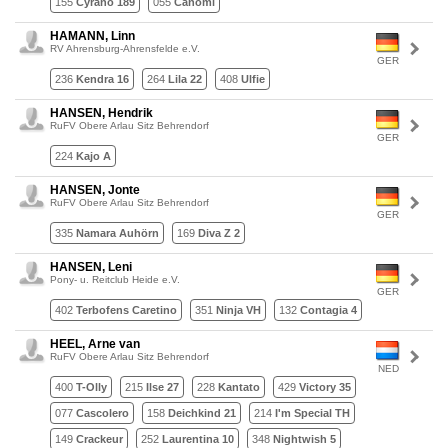
155
Cyrano 189
055
Canomi
HAMANN, Linn
RV Ahrensburg-Ahrensfelde e.V.
GER
236
Kendra 16
264
Lila 22
408
Ulfie
HANSEN, Hendrik
RuFV Obere Arlau Sitz Behrendorf
GER
224
Kajo A
HANSEN, Jonte
RuFV Obere Arlau Sitz Behrendorf
GER
335
Namara Auhörn
169
Diva Z 2
HANSEN, Leni
Pony- u. Reitclub Heide e.V.
GER
402
Terbofens Caretino
351
Ninja VH
132
Contagia 4
HEEL, Arne van
RuFV Obere Arlau Sitz Behrendorf
NED
400
T-Olly
215
Ilse 27
228
Kantato
429
Victory 35
077
Cascolero
158
Deichkind 21
214
I'm Special TH
149
Crackeur
252
Laurentina 10
348
Nightwish 5