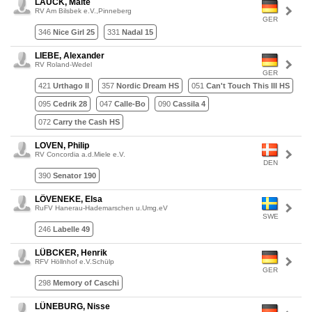
LAUCK, Malte
RV Am Bilsbek e.V.,Pinneberg
GER
346
Nice Girl 25
331
Nadal 15
LIEBE, Alexander
RV Roland-Wedel
GER
421
Urthago II
357
Nordic Dream HS
051
Can't Touch This III HS
095
Cedrik 28
047
Calle-Bo
090
Cassila 4
072
Carry the Cash HS
LOVEN, Philip
RV Concordia a.d.Miele e.V.
DEN
390
Senator 190
LÖVENEKE, Elsa
RuFV Hanerau-Hademarschen u.Umg.eV
SWE
246
Labelle 49
LÜBCKER, Henrik
RFV Höllnhof e.V.Schülp
GER
298
Memory of Caschi
LÜNEBURG, Nisse