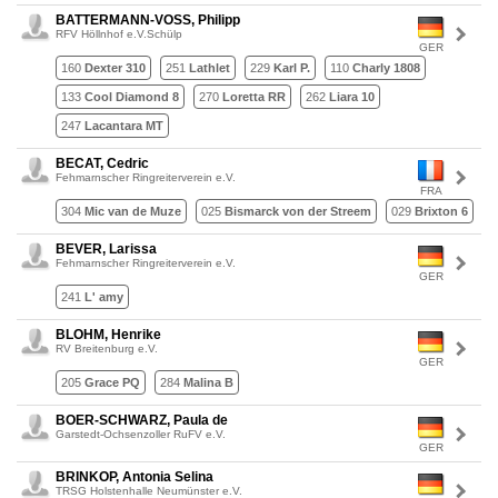
BATTERMANN-VOSS, Philipp
RFV Höllnhof e.V.Schülp
GER
160
Dexter 310
251
Lathlet
229
Karl P.
110
Charly 1808
133
Cool Diamond 8
270
Loretta RR
262
Liara 10
247
Lacantara MT
BECAT, Cedric
Fehmarnscher Ringreiterverein e.V.
FRA
304
Mic van de Muze
025
Bismarck von der Streem
029
Brixton 6
BEVER, Larissa
Fehmarnscher Ringreiterverein e.V.
GER
241
L' amy
BLOHM, Henrike
RV Breitenburg e.V.
GER
205
Grace PQ
284
Malina B
BOER-SCHWARZ, Paula de
Garstedt-Ochsenzoller RuFV e.V.
GER
BRINKOP, Antonia Selina
TRSG Holstenhalle Neumünster e.V.