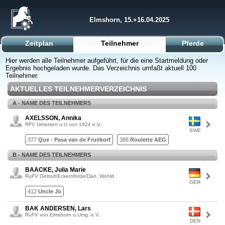
Elmshorn, 15.+16.04.2025
Zeitplan
Teilnehmer
Pferde
Hier werden alle Teilnehmer aufgeführt, für die eine Startmeldung oder
Ergebnis hochgeladen wurde. Das Verzeichnis umfaßt aktuell 100
Teilnehmer.
AKTUELLES TEILNEHMERVERZEICHNIS
A - NAME DES TEILNEHMERS
AXELSSON, Annika
RFV Uetersen u.U.von 1924 e.V.
SWE
377
Que - Pasa van de Fruitkorf
388
Roulette AEG
B - NAME DES TEILNEHMERS
BAACKE, Julia Marie
RuFV Gettorf/Eckernförde/Dän. Wohld
GER
412
Uncle Jo
BAK ANDERSEN, Lars
RuFV von Elmshorn u.Umg. e.V.
DEN