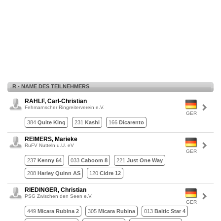
R - NAME DES TEILNEHMERS
RAHLF, Carl-Christian
Fehmarnscher Ringreiterverein e.V.
GER
384
Quite King
231
Kashi
166
Dicarento
REIMERS, Marieke
RuFV Nutteln u.U. eV
GER
237
Kenny 64
033
Caboom 8
221
Just One Way
208
Harley Quinn AS
120
Cidre 12
RIEDINGER, Christian
PSG Zwischen den Seen e.V.
GER
449
Micara Rubina 2
305
Micara Rubina
013
Baltic Star 4