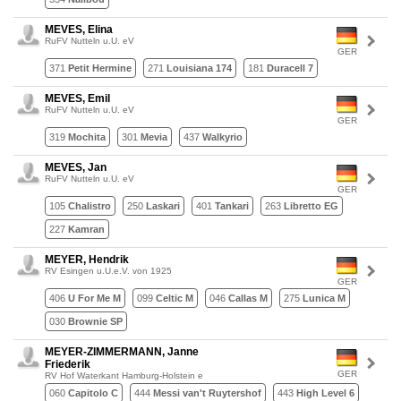
MEVES, Elina
RuFV Nutteln u.U. eV
GER
371
Petit Hermine
271
Louisiana 174
181
Duracell 7
MEVES, Emil
RuFV Nutteln u.U. eV
GER
319
Mochita
301
Mevia
437
Walkyrio
MEVES, Jan
RuFV Nutteln u.U. eV
GER
105
Chalistro
250
Laskari
401
Tankari
263
Libretto EG
227
Kamran
MEYER, Hendrik
RV Esingen u.U.e.V. von 1925
GER
406
U For Me M
099
Celtic M
046
Callas M
275
Lunica M
030
Brownie SP
MEYER-ZIMMERMANN, Janne
Friederik
GER
RV Hof Waterkant Hamburg-Holstein e
060
Capitolo C
444
Messi van't Ruytershof
443
High Level 6