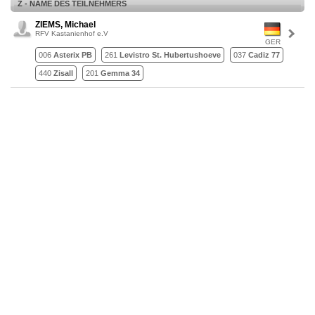
Z - NAME DES TEILNEHMERS
ZIEMS, Michael
RFV Kastanienhof e.V
GER
006
Asterix PB
261
Levistro St. Hubertushoeve
037
Cadiz 77
440
Zisall
201
Gemma 34