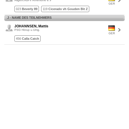
Allgem.RuFV Ahrenlohe e.V
GER
023
Beverly 89
119
Cicerado vh Gouden Bit Z
J - NAME DES TEILNEHMERS
JOHANNSEN, Mattis
PSG Hörup u.Umg.
GER
456
Calla Catch