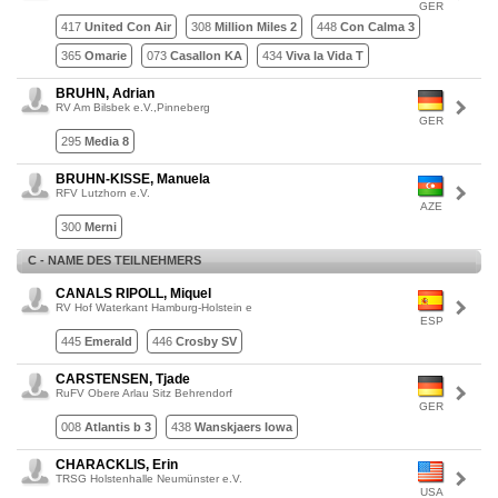
GER
417
United Con Air
308
Million Miles 2
448
Con Calma 3
365
Omarie
073
Casallon KA
434
Viva la Vida T
BRUHN, Adrian
RV Am Bilsbek e.V.,Pinneberg
GER
295
Media 8
BRUHN-KISSE, Manuela
RFV Lutzhorn e.V.
AZE
300
Merni
C - NAME DES TEILNEHMERS
CANALS RIPOLL, Miquel
RV Hof Waterkant Hamburg-Holstein e
ESP
445
Emerald
446
Crosby SV
CARSTENSEN, Tjade
RuFV Obere Arlau Sitz Behrendorf
GER
008
Atlantis b 3
438
Wanskjaers Iowa
CHARACKLIS, Erin
TRSG Holstenhalle Neumünster e.V.
USA