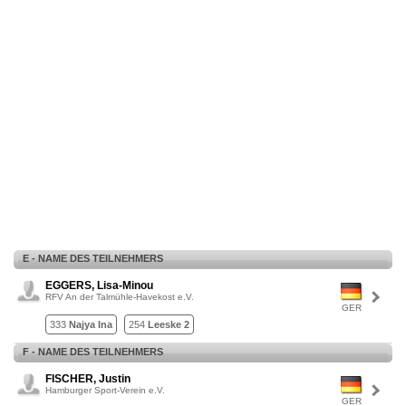
E - NAME DES TEILNEHMERS
EGGERS, Lisa-Minou
RFV An der Talmühle-Havekost e.V.
GER
333
Najya Ina
254
Leeske 2
F - NAME DES TEILNEHMERS
FISCHER, Justin
Hamburger Sport-Verein e.V.
GER