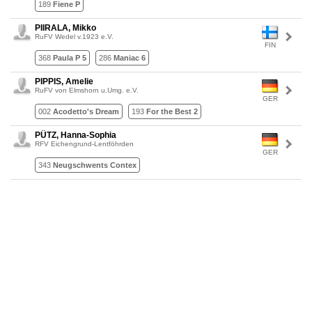
189
Fiene P
PIIRALA, Mikko
RuFV Wedel v.1923 e.V.
FIN
368
Paula P 5
286
Maniac 6
PIPPIS, Amelie
RuFV von Elmshorn u.Umg. e.V.
GER
002
Acodetto's Dream
193
For the Best 2
PÜTZ, Hanna-Sophia
RFV Eichengrund-Lentföhrden
GER
343
Neugschwents Contex