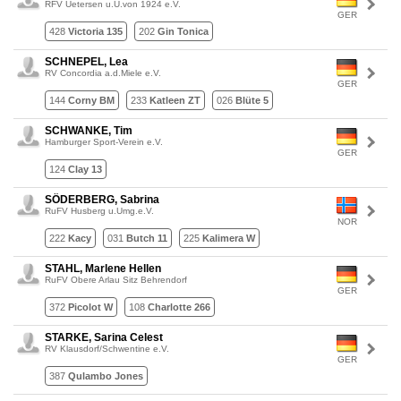
RFV Uetersen u.U.von 1924 e.V.
GER
428
Victoria 135
202
Gin Tonica
SCHNEPEL, Lea
RV Concordia a.d.Miele e.V.
GER
144
Corny BM
233
Katleen ZT
026
Blüte 5
SCHWANKE, Tim
Hamburger Sport-Verein e.V.
GER
124
Clay 13
SÖDERBERG, Sabrina
RuFV Husberg u.Umg.e.V.
NOR
222
Kacy
031
Butch 11
225
Kalimera W
STAHL, Marlene Hellen
RuFV Obere Arlau Sitz Behrendorf
GER
372
Picolot W
108
Charlotte 266
STARKE, Sarina Celest
RV Klausdorf/Schwentine e.V.
GER
387
Qulambo Jones