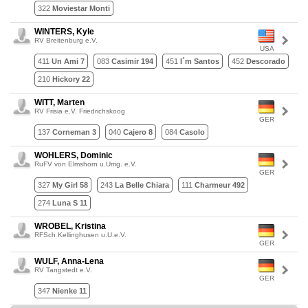
322
Moviestar Monti
WINTERS, Kyle
RV Breitenburg e.V.
USA
411
Un Ami 7
083
Casimir 194
451
I´m Santos
452
Descorado
210
Hickory 22
WITT, Marten
RV Frisia e.V. Friedrichskoog
GER
137
Corneman 3
040
Cajero 8
084
Casolo
WOHLERS, Dominic
RuFV von Elmshorn u.Umg. e.V.
GER
327
My Girl 58
243
La Belle Chiara
111
Charmeur 492
274
Luna S 11
WROBEL, Kristina
RFSch Kellinghusen u.U.e.V.
GER
WULF, Anna-Lena
RV Tangstedt e.V.
GER
347
Nienke 11