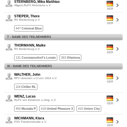
STERNBERG, Mika Matthias
Allgem.RuFV Ahrenlohe e.V
GER
STIEPER, Thore
RV Breitenburg e.V.
GER
447
Criminal Blue
T - NAME DES TEILNEHMERS
THORMANN, Maike
RV Breitenburg e.V.
GER
131
Constanzehof's Lorain
363
Ofarinna
W - NAME DES TEILNEHMERS
WALTHER, John
RFV Uetersen u.U.von 1924 e.V.
GER
118
Chiller RL
WENZ, Lucas
RuFV von Elmshorn u.Umg. e.V.
GER
450
Musiala P
418
United Pleasure 3
415
Union City
WICHMANN, Klara
PSV Friedrichshulde e.V.
GER