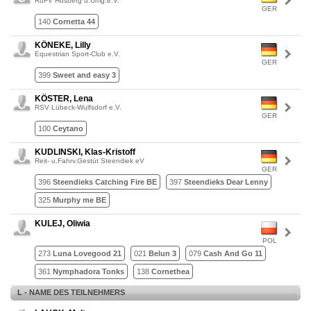
RuFV Husberg u.Umg.e.V.
GER
140
Cornetta 44
KÖNEKE, Lilly
Equestrian Sport-Club e.V.
GER
399
Sweet and easy 3
KÖSTER, Lena
RSV Lübeck-Wulfsdorf e.V.
GER
100
Ceytano
KUDLINSKI, Klas-Kristoff
Reit- u.Fahrv.Gestüt Steendiek eV
GER
396
Steendieks Catching Fire BE
397
Steendieks Dear Lenny
325
Murphy me BE
KULEJ, Oliwia
POL
273
Luna Lovegood 21
021
Belun 3
079
Cash And Go 11
361
Nymphadora Tonks
138
Cornethea
L - NAME DES TEILNEHMERS