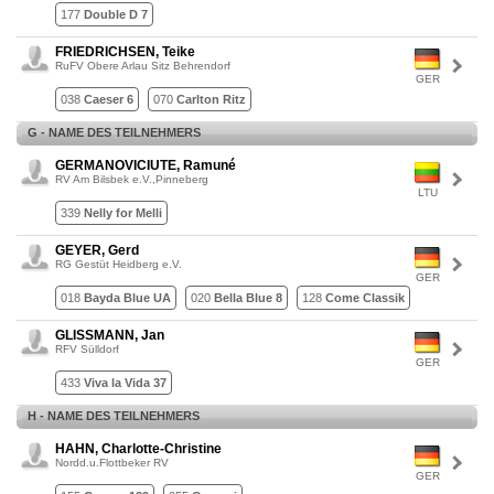
177
Double D 7
FRIEDRICHSEN, Teike
RuFV Obere Arlau Sitz Behrendorf
GER
038
Caeser 6
070
Carlton Ritz
G - NAME DES TEILNEHMERS
GERMANOVICIUTE, Ramuné
RV Am Bilsbek e.V.,Pinneberg
LTU
339
Nelly for Melli
GEYER, Gerd
RG Gestüt Heidberg e.V.
GER
018
Bayda Blue UA
020
Bella Blue 8
128
Come Classik
GLISSMANN, Jan
RFV Sülldorf
GER
433
Viva la Vida 37
H - NAME DES TEILNEHMERS
HAHN, Charlotte-Christine
Nordd.u.Flottbeker RV
GER