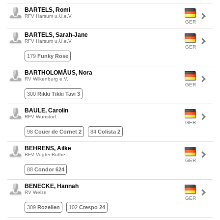
BARTELS, Romi
RFV Harsum u.U.e.V.
GER
BARTELS, Sarah-Jane
RFV Harsum u.U.e.V.
GER
179
Funky Rose
BARTHOLOMÄUS, Nora
RV Wilkenburg e.V.
GER
300
Rikki Tikki Tavi 3
BAULE, Carolin
RFV Wunstorf
GER
98
Couer de Cornet 2
84
Colista 2
BEHRENS, Ailke
RFV Vogtei-Ruthe
GER
88
Condor 624
BENECKE, Hannah
RV Welze
GER
309
Rozelien
102
Crespo 24