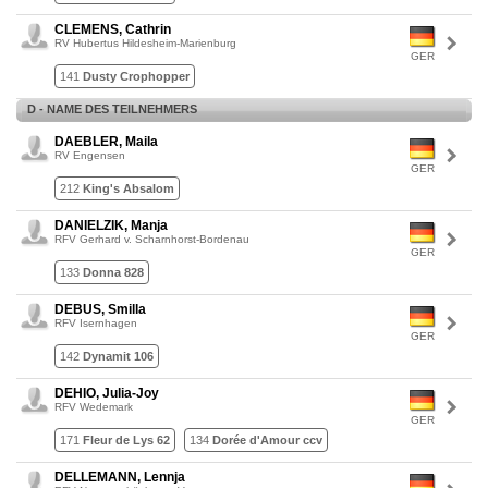
CLEMENS, Cathrin
RV Hubertus Hildesheim-Marienburg
GER
141
Dusty Crophopper
D - NAME DES TEILNEHMERS
DAEBLER, Maila
RV Engensen
GER
212
King's Absalom
DANIELZIK, Manja
RFV Gerhard v. Scharnhorst-Bordenau
GER
133
Donna 828
DEBUS, Smilla
RFV Isernhagen
GER
142
Dynamit 106
DEHIO, Julia-Joy
RFV Wedemark
GER
171
Fleur de Lys 62
134
Dorée d'Amour ccv
DELLEMANN, Lennja