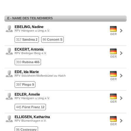
E - NAME DES TEILNEHMERS
EBELING, Nadine
RFV Hänigsen u.Umg.e.V.
GER
317
Sandrea 2
86
Concert S
ECKERT, Antonia
RFV Brelinger Berg e.V.
GER
310
Rubina 465
EDE, Ida Marie
RFV Stöckheim-Wolfenbüttel zu Halch
GER
397
Pingo 9
EDLER, Amelie
RFV Hänigsen u.Umg.e.V.
GER
445
Fürst Franz 12
ELLIGSEN, Katharina
RFV Blumenhagen e.V.
GER
96
Costessey