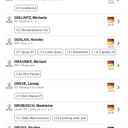
GER
94
Cosima AJ
GÖLLNITZ, Michaela
RV Südharz e. V.
GER
302
Rockhampton GL
GOSLAR, Henrike
RFV Otze e.V.
GER
287
Quax 67
229
Little Quax
147
Emmilotta
1
A Capella 10
GRAUNKE, Michael
RFV Wedemark
GER
9
As Di's Ferrari
GREVE, Lennja
RV Heidegut Eschede
GER
129
Don Hanse P
GROBOSCH, Madeleine
Ländl. RV Lindhorst u.U. e.V.
GER
313
Sally MacLennane
198
I belong with you
GROSS, Pauline