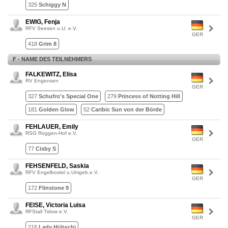
325
Schiggy N
EWIG, Fenja
RFV Seesen u.U. e.V.
GER
418
Grim 8
F - NAME DES TEILNEHMERS
FALKEWITZ, Elisa
RV Engensen
GER
327
Schufro's Special One
279
Princess of Notting Hill
181
Golden Glow
52
Caribic Sun von der Börde
FEHLAUER, Emily
RSG Roggen-Hof e.V.
GER
77
Cisby S
FEHSENFELD, Saskia
RFV Engelbostel u.Umgeb.e.V.
GER
172
Flinstone 9
FEISE, Victoria Luisa
RFStall Tidow e.V.
GER
216
Lady Hübschi