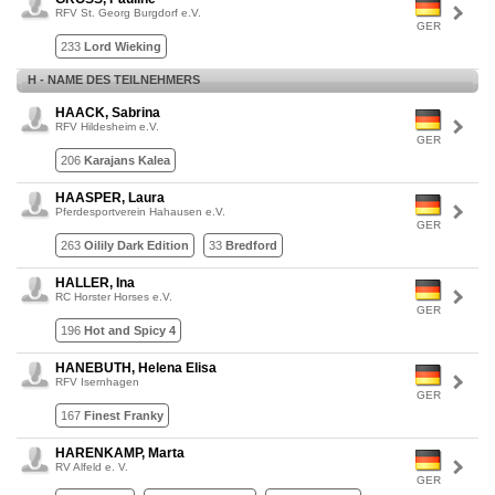
RFV St. Georg Burgdorf e.V.
GER
233
Lord Wieking
H - NAME DES TEILNEHMERS
HAACK, Sabrina
RFV Hildesheim e.V.
GER
206
Karajans Kalea
HAASPER, Laura
Pferdesportverein Hahausen e.V.
GER
263
Oilily Dark Edition
33
Bredford
HALLER, Ina
RC Horster Horses e.V.
GER
196
Hot and Spicy 4
HANEBUTH, Helena Elisa
RFV Isernhagen
GER
167
Finest Franky
HARENKAMP, Marta
RV Alfeld e. V.
GER