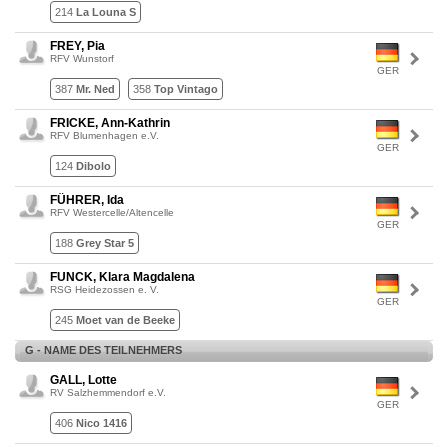
214
La Louna S
FREY, Pia
RFV Wunstorf
GER
387
Mr. Ned
358
Top Vintago
FRICKE, Ann-Kathrin
RFV Blumenhagen e.V.
GER
124
Dibolo
FÜHRER, Ida
RFV Westercelle/Altencelle
GER
188
Grey Star 5
FUNCK, Klara Magdalena
RSG Heidezossen e. V.
GER
245
Moet van de Beeke
G - NAME DES TEILNEHMERS
GALL, Lotte
RV Salzhemmendorf e.V.
GER
406
Nico 1416