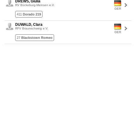
DREWS, Giulia
RV Bückeburg-Meinsen e.V.
GER
411
Dorado 219
DUWALD, Clara
RFV Braunschweig e.V.
GER
27
Blackstown Romeo