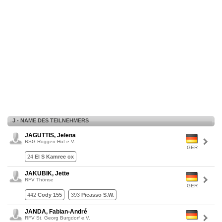
J - NAME DES TEILNEHMERS
JAGUTTIS, Jelena
RSG Roggen-Hof e.V.
GER
24
El S Kamree ox
JAKUBIK, Jette
RFV Thönse
GER
442
Cody 155
393
Picasso S.W.
JANDA, Fabian-André
RFV St. Georg Burgdorf e.V.