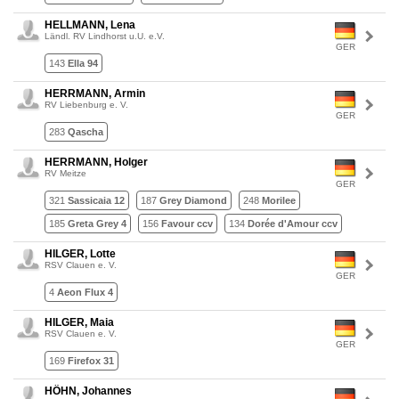
HELLMANN, Lena
Ländl. RV Lindhorst u.U. e.V.
GER
143
Ella 94
HERRMANN, Armin
RV Liebenburg e. V.
GER
283
Qascha
HERRMANN, Holger
RV Meitze
GER
321
Sassicaia 12
187
Grey Diamond
248
Morilee
185
Greta Grey 4
156
Favour ccv
134
Dorée d'Amour ccv
HILGER, Lotte
RSV Clauen e. V.
GER
4
Aeon Flux 4
HILGER, Maia
RSV Clauen e. V.
GER
169
Firefox 31
HÖHN, Johannes