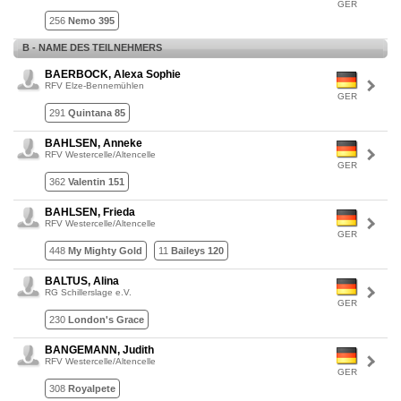
GER
256
Nemo 395
B - NAME DES TEILNEHMERS
BAERBOCK, Alexa Sophie
RFV Elze-Bennemühlen
GER
291
Quintana 85
BAHLSEN, Anneke
RFV Westercelle/Altencelle
GER
362
Valentin 151
BAHLSEN, Frieda
RFV Westercelle/Altencelle
GER
448
My Mighty Gold
11
Baileys 120
BALTUS, Alina
RG Schillerslage e.V.
GER
230
London's Grace
BANGEMANN, Judith
RFV Westercelle/Altencelle
GER
308
Royalpete