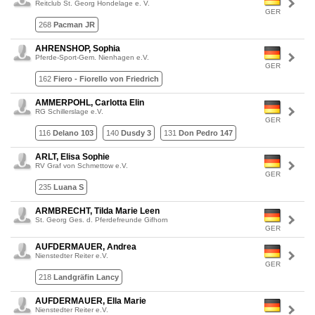
Reitclub St. Georg Hondelage e. V.
GER
268
Pacman JR
AHRENSHOP, Sophia
Pferde-Sport-Gem. Nienhagen e.V.
GER
162
Fiero - Fiorello von Friedrich
AMMERPOHL, Carlotta Elin
RG Schillerslage e.V.
GER
116
Delano 103
140
Dusdy 3
131
Don Pedro 147
ARLT, Elisa Sophie
RV Graf von Schmettow e.V.
GER
235
Luana S
ARMBRECHT, Tilda Marie Leen
St. Georg Ges. d. Pferdefreunde Gifhorn
GER
AUFDERMAUER, Andrea
Nienstedter Reiter e.V.
GER
218
Landgräfin Lancy
AUFDERMAUER, Ella Marie
Nienstedter Reiter e.V.