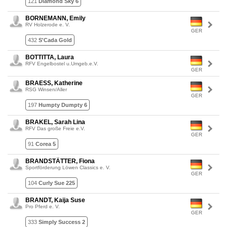
121
Diamond Sky 6
BORNEMANN, Emily
RV Holzerode e. V.
GER
432
S'Cada Gold
BOTTITTA, Laura
RFV Engelbostel u.Umgeb.e.V.
GER
BRAESS, Katherine
RSG Winsen/Aller
GER
197
Humpty Dumpty 6
BRAKEL, Sarah Lina
RFV Das große Freie e.V.
GER
91
Corea 5
BRANDSTÄTTER, Fiona
Sportförderung Löwen Classics e. V.
GER
104
Curly Sue 225
BRANDT, Kaija Suse
Pro Pferd e. V.
GER
333
Simply Success 2