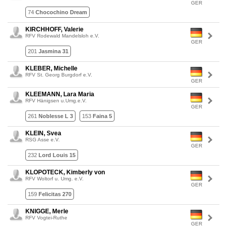
GER
74
Chocochino Dream
KIRCHHOFF, Valerie
RFV Rodewald Mandelsloh e.V.
GER
201
Jasmina 31
KLEBER, Michelle
RFV St. Georg Burgdorf e.V.
GER
KLEEMANN, Lara Maria
RFV Hänigsen u.Umg.e.V.
GER
261
Noblesse L 3
153
Faina 5
KLEIN, Svea
RSG Asse e.V.
GER
232
Lord Louis 15
KLOPOTECK, Kimberly von
RFV Woltorf u. Umg. e.V.
GER
159
Felicitas 270
KNIGGE, Merle
RFV Vogtei-Ruthe
GER