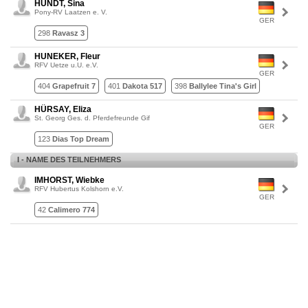
HUNDT, Sina
Pony-RV Laatzen e. V.
GER
298
Ravasz 3
HUNEKER, Fleur
RFV Uetze u.U. e.V.
GER
404
Grapefruit 7
401
Dakota 517
398
Ballylee Tina's Girl
HÜRSAY, Eliza
St. Georg Ges. d. Pferdefreunde Gif
GER
123
Dias Top Dream
I - NAME DES TEILNEHMERS
IMHORST, Wiebke
RFV Hubertus Kolshorn e.V.
GER
42
Calimero 774