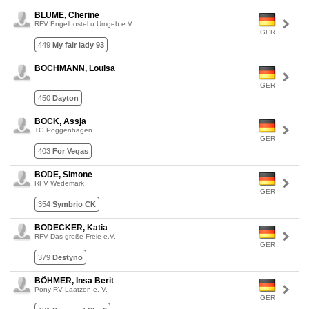
BLUME, Cherine
RFV Engelbostel u.Umgeb.e.V.
GER
449
My fair lady 93
BOCHMANN, Louisa
GER
450
Dayton
BOCK, Assja
TG Poggenhagen
GER
403
For Vegas
BODE, Simone
RFV Wedemark
GER
354
Symbrio CK
BÖDECKER, Katia
RFV Das große Freie e.V.
GER
379
Destyno
BÖHMER, Insa Berit
Pony-RV Laatzen e. V.
GER