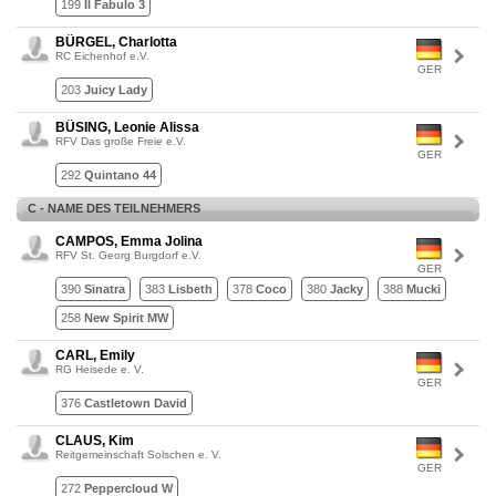
199
Il Fabulo 3
BÜRGEL, Charlotta
RC Eichenhof e.V.
GER
203
Juicy Lady
BÜSING, Leonie Alissa
RFV Das große Freie e.V.
GER
292
Quintano 44
C - NAME DES TEILNEHMERS
CAMPOS, Emma Jolina
RFV St. Georg Burgdorf e.V.
GER
390
Sinatra
383
Lisbeth
378
Coco
380
Jacky
388
Mucki
258
New Spirit MW
CARL, Emily
RG Heisede e. V.
GER
376
Castletown David
CLAUS, Kim
Reitgemeinschaft Solschen e. V.
GER
272
Peppercloud W