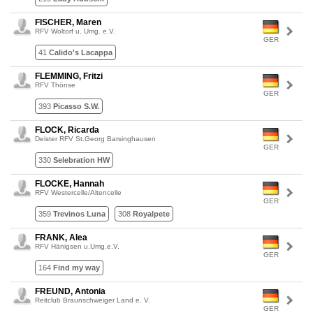
FISCHER, Maren
RFV Woltorf u. Umg. e.V.
GER
41
Calido's Lacappa
FLEMMING, Fritzi
RFV Thönse
GER
393
Picasso S.W.
FLOCK, Ricarda
Deister RFV St.Georg Barsinghausen
GER
330
Selebration HW
FLOCKE, Hannah
RFV Westercelle/Altencelle
GER
359
Trevinos Luna
308
Royalpete
FRANK, Alea
RFV Hänigsen u.Umg.e.V.
GER
164
Find my way
FREUND, Antonia
Reitclub Braunschweiger Land e. V.
GER