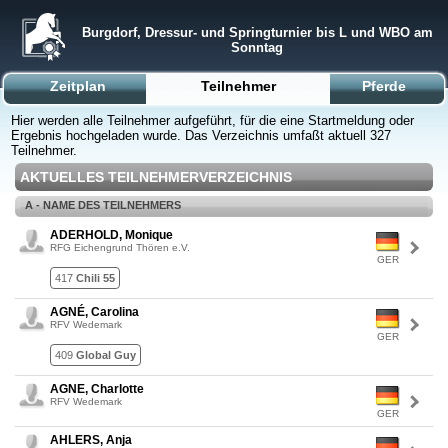
Burgdorf, Dressur- und Springturnier bis L und WBO am
Sonntag
Zeitplan
Teilnehmer
Pferde
Hier werden alle Teilnehmer aufgeführt, für die eine Startmeldung oder
Ergebnis hochgeladen wurde. Das Verzeichnis umfaßt aktuell 327
Teilnehmer.
AKTUELLES TEILNEHMERVERZEICHNIS
A - NAME DES TEILNEHMERS
ADERHOLD, Monique
RFG Eichengrund Thören e.V.
GER
417
Chili 55
AGNÉ, Carolina
RFV Wedemark
GER
409
Global Guy
AGNE, Charlotte
RFV Wedemark
GER
AHLERS, Anja