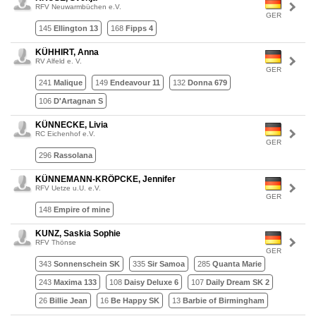
RFV Neuwarmbüchen e.V.
GER
145
Ellington 13
168
Fipps 4
KÜHHIRT, Anna
RV Alfeld e. V.
GER
241
Malique
149
Endeavour 11
132
Donna 679
106
D'Artagnan S
KÜNNECKE, Livia
RC Eichenhof e.V.
GER
296
Rassolana
KÜNNEMANN-KRÖPCKE, Jennifer
RFV Uetze u.U. e.V.
GER
148
Empire of mine
KUNZ, Saskia Sophie
RFV Thönse
GER
343
Sonnenschein SK
335
Sir Samoa
285
Quanta Marie
243
Maxima 133
108
Daisy Deluxe 6
107
Daily Dream SK 2
26
Billie Jean
16
Be Happy SK
13
Barbie of Birmingham