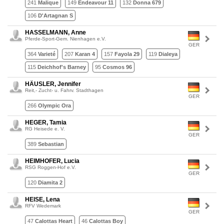
241
Malique
149
Endeavour 11
132
Donna 679
106
D'Artagnan S
HASSELMANN, Anne
Pferde-Sport-Gem. Nienhagen e.V.
GER
364
Varieté
207
Karan 4
157
Fayola 29
119
Dialeya
115
Deichhof's Barney
95
Cosmos 96
HÄUSLER, Jennifer
Reit,- Zucht- u. Fahrv. Stadthagen
GER
266
Olympic Ora
HEGER, Tamia
RG Heisede e. V.
GER
389
Sebastian
HEIMHOFER, Lucia
RSG Roggen-Hof e.V.
GER
120
Diamita 2
HEISE, Lena
RFV Wedemark
GER
47
Calottas Heart
46
Calottas Boy