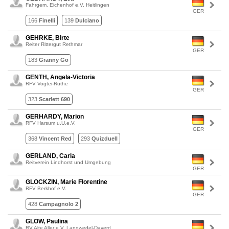
Fahrgem. Eichenhof e.V. Heitlingen
GER
166
Finelli
139
Dulciano
GEHRKE, Birte
Reiter Rittergut Rethmar
GER
183
Granny Go
GENTH, Angela-Victoria
RFV Vogtei-Ruthe
GER
323
Scarlett 690
GERHARDY, Marion
RFV Harsum u.U.e.V.
GER
368
Vincent Red
293
Quizduell
GERLAND, Carla
Reitverein Lindhorst und Umgebung
GER
GLOCKZIN, Marie Florentine
RFV Berkhof e.V.
GER
428
Campagnolo 2
GLOW, Paulina
RV Alte Aller e.V. Langwedel-Daverd