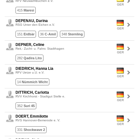
RFV Neuwarmbüchen e.V.
GER
415
Maresi
DEPENAU, Darina
RSG Unter den Eichen e.V.
GER
151
Erdbär
36
C-Amil
348
Sternling
DEPNER, Celine
Reit,- Zucht- u. Fahrv. Stadthagen
GER
282
Qadira Lito
DIEDRICH, Hanna Lia
RFV Uetze u.U. e.V.
GER
14
Nümmich Wicht
DITTRICH, Carlotta
RVV Kirchhorst - Stadtgut Stelle e.
GER
352
Suri 45
DOERT, Emmilotte
RVS Hannover-Bemerode e. V.
GER
331
Shockwave 2