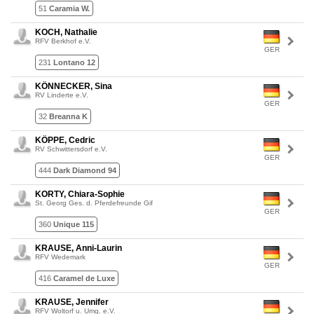
51
Caramia W.
KOCH, Nathalie
RFV Berkhof e.V.
GER
231
Lontano 12
KÖNNECKER, Sina
RV Linderte e.V.
GER
32
Breanna K
KÖPPE, Cedric
RV Schwittersdorf e.V.
GER
444
Dark Diamond 94
KORTY, Chiara-Sophie
St. Georg Ges. d. Pferdefreunde Gif
GER
360
Unique 115
KRAUSE, Anni-Laurin
RFV Wedemark
GER
416
Caramel de Luxe
KRAUSE, Jennifer
RFV Woltorf u. Umg. e.V.