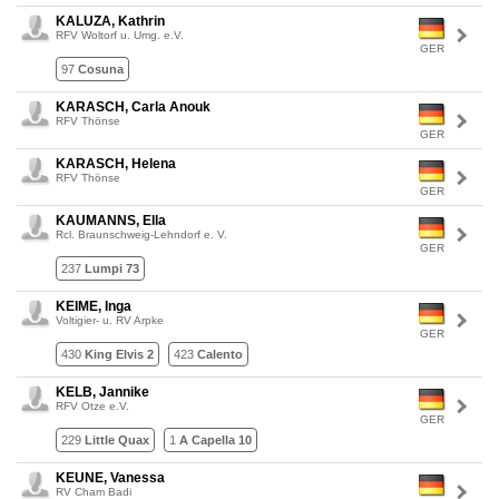
KALUZA, Kathrin
RFV Woltorf u. Umg. e.V.
GER
97
Cosuna
KARASCH, Carla Anouk
RFV Thönse
GER
KARASCH, Helena
RFV Thönse
GER
KAUMANNS, Ella
Rcl. Braunschweig-Lehndorf e. V.
GER
237
Lumpi 73
KEIME, Inga
Voltigier- u. RV Arpke
GER
430
King Elvis 2
423
Calento
KELB, Jannike
RFV Otze e.V.
GER
229
Little Quax
1
A Capella 10
KEUNE, Vanessa
RV Cham Badi