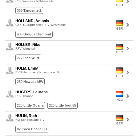
RFV Westercelle/Altencelle
GER
356
Tangente Z
HOLLAND, Antonia
Ges. f. Jagdreiterei - RV Westerode
GER
436
Brogue Diamond
HOLLER, Nike
RFV Wunstorf
GER
277
Pina Wutz
HOLM, Emily
RVS Hannover-Bemerode e. V.
GER
259
Newada MW
HUGERS, Laurens
RFV Thönse
NED
228
Little Ogana
226
Little foot 55
HULIN, Ruth
RG Schillerslage e.V.
GER
82
Coco Chanell B