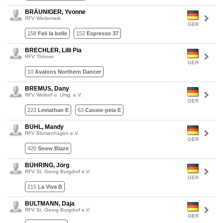
BRÄUNIGER, Yvonne
RFV Wedemark
GER
158
Feli la belle
152
Espresso 37
BRECHLER, Lilli Pia
RFV Thönse
GER
10
Avalons Northern Dancer
BREMUS, Dany
RFV Woltorf u. Umg. e.V.
GER
223
Leviathan E
63
Cassio-peia E
BUHL, Mandy
RFV Blumenhagen e.V.
GER
420
Snow Blaze
BÜHRING, Jörg
RFV St. Georg Burgdorf e.V.
GER
215
La Viva B
BULTMANN, Daja
RFV St. Georg Burgdorf e.V.
GER