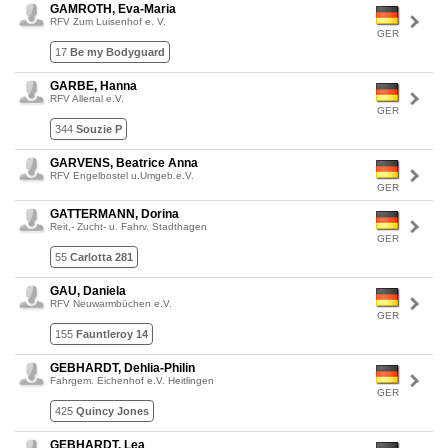
GAMROTH, Eva-Maria
RFV Zum Luisenhof e. V.
GER
17
Be my Bodyguard
GARBE, Hanna
RFV Allertal e.V.
GER
344
Souzie P
GARVENS, Beatrice Anna
RFV Engelbostel u.Umgeb.e.V.
GER
GATTERMANN, Dorina
Reit,- Zucht- u. Fahrv. Stadthagen
GER
55
Carlotta 281
GAU, Daniela
RFV Neuwarmbüchen e.V.
GER
155
Fauntleroy 14
GEBHARDT, Dehlia-Philin
Fahrgem. Eichenhof e.V. Heitlingen
GER
425
Quincy Jones
GEBHARDT, Lea