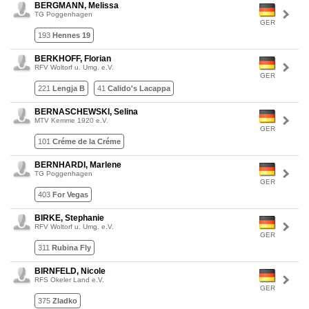
BERGMANN, Melissa
TG Poggenhagen
GER
193
Hennes 19
BERKHOFF, Florian
RFV Woltorf u. Umg. e.V.
GER
221
Lengja B
41
Calido's Lacappa
BERNASCHEWSKI, Selina
MTV Kemme 1920 e.V.
GER
101
Créme de la Créme
BERNHARDI, Marlene
TG Poggenhagen
GER
403
For Vegas
BIRKE, Stephanie
RFV Woltorf u. Umg. e.V.
GER
311
Rubina Fly
BIRNFELD, Nicole
RFS Okeler Land e.V.
GER
375
Zladko