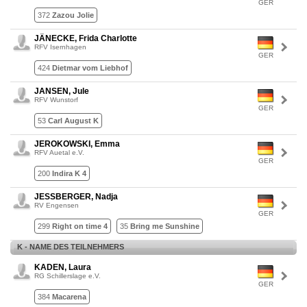
GER
372
Zazou Jolie
JÄNECKE, Frida Charlotte
RFV Isernhagen
GER
424
Dietmar vom Liebhof
JANSEN, Jule
RFV Wunstorf
GER
53
Carl August K
JEROKOWSKI, Emma
RFV Auetal e.V.
GER
200
Indira K 4
JESSBERGER, Nadja
RV Engensen
GER
299
Right on time 4
35
Bring me Sunshine
K - NAME DES TEILNEHMERS
KADEN, Laura
RG Schillerslage e.V.
GER
384
Macarena