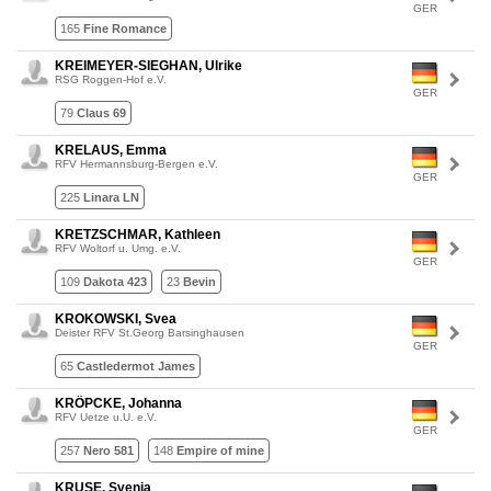
GER
165
Fine Romance
KREIMEYER-SIEGHAN, Ulrike
RSG Roggen-Hof e.V.
GER
79
Claus 69
KRELAUS, Emma
RFV Hermannsburg-Bergen e.V.
GER
225
Linara LN
KRETZSCHMAR, Kathleen
RFV Woltorf u. Umg. e.V.
GER
109
Dakota 423
23
Bevin
KROKOWSKI, Svea
Deister RFV St.Georg Barsinghausen
GER
65
Castledermot James
KRÖPCKE, Johanna
RFV Uetze u.U. e.V.
GER
257
Nero 581
148
Empire of mine
KRUSE, Svenja