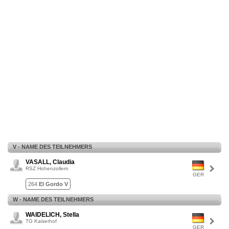
V - NAME DES TEILNEHMERS
VASALL, Claudia
RSZ Hohenzollern
GER
264
El Gordo V
W - NAME DES TEILNEHMERS
WAIDELICH, Stella
TG Kaiserhof
GER