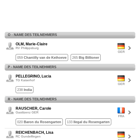
O - NAME DES TEILNEHMERS
OLM, Marie-Claire
RV Philippsburg
GER
059
Chantilly van de Keihoeve
265
Big Billioner
P - NAME DES TEILNEHMERS
PELLEGRINO, Lucia
TG Kaiserhof
GER
238
India
R - NAME DES TEILNEHMERS
RAUSCHER, Carole
Gastlizenz GER
FRA
020
Baron du Rosengarten
133
Ilegal du Rosengarten
REICHENBACH, Lisa
RC Gundelfingen