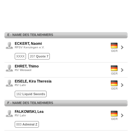
E - NAME DES TEILNEHMERS
ECKERT, Naomi
RFSV Kenzingen e.V.
GER
XXXX
207
Quote 7
EHRET, Thimo
RV Weisweil
GER
EISELE, Kira Theresia
RV Lahr
GER
162
Liquid Swords
F - NAME DES TEILNEHMERS
FALKOWSKI, Lea
RV Lahr
GER
003
Admiral Z