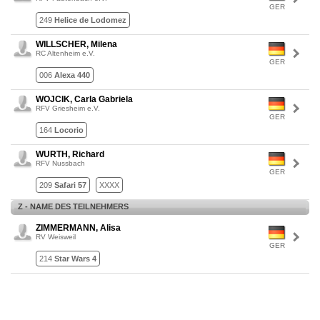
GER
249
Helice de Lodomez
WILLSCHER, Milena
RC Altenheim e.V.
GER
006
Alexa 440
WOJCIK, Carla Gabriela
RFV Griesheim e.V.
GER
164
Locorio
WURTH, Richard
RFV Nussbach
GER
209
Safari 57
XXXX
Z - NAME DES TEILNEHMERS
ZIMMERMANN, Alisa
RV Weisweil
GER
214
Star Wars 4