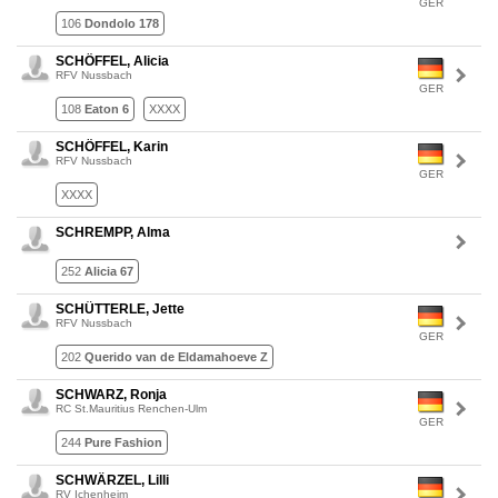
GER
106
Dondolo 178
SCHÖFFEL, Alicia
RFV Nussbach
GER
108
Eaton 6
XXXX
SCHÖFFEL, Karin
RFV Nussbach
GER
XXXX
SCHREMPP, Alma
252
Alicia 67
SCHÜTTERLE, Jette
RFV Nussbach
GER
202
Querido van de Eldamahoeve Z
SCHWARZ, Ronja
RC St.Mauritius Renchen-Ulm
GER
244
Pure Fashion
SCHWÄRZEL, Lilli
RV Ichenheim