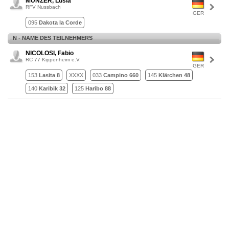
MÜNZER, Lusia
RFV Nussbach
GER
095
Dakota la Corde
N - NAME DES TEILNEHMERS
NICOLOSI, Fabio
RC 77 Kippenheim e.V.
GER
153
Lasita 8
XXXX
033
Campino 660
145
Klärchen 48
140
Karibik 32
125
Haribo 88