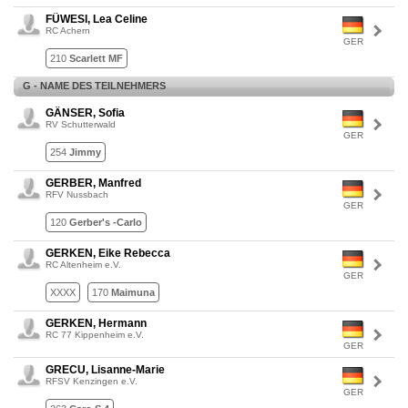
FÜWESI, Lea Celine
RC Achern
GER
210
Scarlett MF
G - NAME DES TEILNEHMERS
GÄNSER, Sofia
RV Schutterwald
GER
254
Jimmy
GERBER, Manfred
RFV Nussbach
GER
120
Gerber's -Carlo
GERKEN, Eike Rebecca
RC Altenheim e.V.
GER
XXXX
170
Maimuna
GERKEN, Hermann
RC 77 Kippenheim e.V.
GER
GRECU, Lisanne-Marie
RFSV Kenzingen e.V.
GER