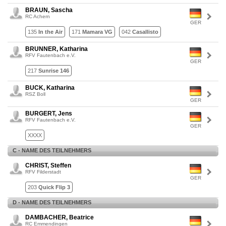
BRAUN, Sascha
RC Achern
GER
135
In the Air
171
Mamara VG
042
Casallisto
BRUNNER, Katharina
RFV Fautenbach e.V.
GER
217
Sunrise 146
BUCK, Katharina
RSZ Boll
GER
BURGERT, Jens
RFV Fautenbach e.V.
GER
XXXX
C - NAME DES TEILNEHMERS
CHRIST, Steffen
RFV Filderstadt
GER
203
Quick Flip 3
D - NAME DES TEILNEHMERS
DAMBACHER, Beatrice
RC Emmendingen