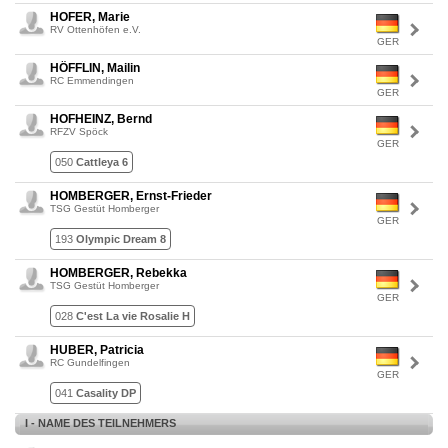
HOFER, Marie
RV Ottenhöfen e.V.
GER
HÖFFLIN, Mailin
RC Emmendingen
GER
HOFHEINZ, Bernd
RFZV Spöck
GER
050
Cattleya 6
HOMBERGER, Ernst-Frieder
TSG Gestüt Homberger
GER
193
Olympic Dream 8
HOMBERGER, Rebekka
TSG Gestüt Homberger
GER
028
C'est La vie Rosalie H
HUBER, Patricia
RC Gundelfingen
GER
041
Casality DP
I - NAME DES TEILNEHMERS