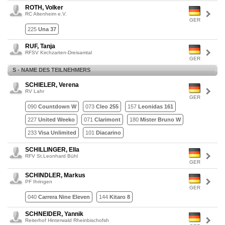
ROTH, Volker
RC Altenheim e.V.
GER
225
Una 37
RUF, Tanja
RFSV Kirchzarten-Dreisamtal
GER
S - NAME DES TEILNEHMERS
SCHIELER, Verena
RV Lahr
GER
090
Countdown W
073
Cleo 255
157
Leonidas 161
227
United Weeko
071
Clarimont
180
Mister Bruno W
233
Visa Unlimited
101
Diacarino
SCHILLINGER, Ella
RFV St.Leonhard Bühl
GER
SCHINDLER, Markus
PF Ihringen
GER
040
Carrera Nine Eleven
144
Kitaro 8
SCHNEIDER, Yannik
Reiterhof Hinterwald Rheinbischofsh