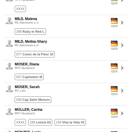
GER
XXXX
MILD, Malena
RC Altenheim e.V.
GER
208
Ruby in Red L
MILD, Melina-Shary
RC Altenheim e.V.
GER
077
Coeur de la Fleur 10
MOSER, Diana
RFV Nussbach
GER
037
Captivator M
MOSER, Sarah
RV Lahr
GER
036
Cap Saint Moeurs
MÜLLER, Carina
RFV Nussbach
GER
XXXX
158
Letizia 63
234
Viva la Vida 43