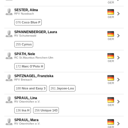
GER
SESTER, Alina
RFV Nussbach
GER
076
Coco Blue P
SPANNENBERGER, Laura
RV Schutterwald
GER
255
Cyrrus
SPÄTH, Nele
RC St.Mauritius Renchen-Ulm
GER
172
Marc O'Polo H
SPITZNAGEL, Franziska
RFV Breisach
GER
188
Nice and Easy 3
261
Jaycee-Lou
SPRAUL, Lina
RV Ottenhöfen e.V.
GER
136
Ina H
256
Unique 143
SPRAUL, Mara
RV Ottenhöfen e.V.
GER