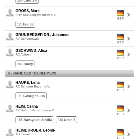
263
Caro S 4
GROSS, Marie
RRV St.Georg Iffezheim e.V.
GER
111
Eric xx
GRÜNBERGER DR., Johannes
RV Schutterwald
GER
GSCHWIND, Alisa
RC Achern
GER
241
Darcy
H - NAME DES TEILNEHMERS
HAUKE, Lena
RC Schoren-Engen e.V.
GER
119
Georgina 215
HEIM, Celina
RV Hofgut Mahlspüren e.V.
GER
185
Navaya de Sevilla
230
Uriah 5
HEIMBURGER, Leonie
TG Kaiserhof
GER