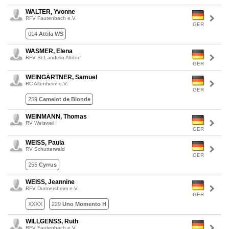
WALTER, Yvonne
RFV Fautenbach e.V.
GER
014
Attila WS
WASMER, Elena
RFV St.Landelin Altdorf
GER
WEINGÄRTNER, Samuel
RC Altenheim e.V.
GER
259
Camelot de Blonde
WEINMANN, Thomas
RV Weisweil
GER
WEISS, Paula
RV Schutterwald
GER
255
Cyrrus
WEISS, Jeannine
RFV Durmersheim e.V.
GER
XXXX
229
Uno Momento H
WILLGENSS, Ruth
RFV Fautenbach e.V.