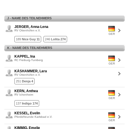
J - NAME DES TEILNEHMERS
JERGER, Anna-Lena
RV Ottenhöfen e.V.
GER
189
Nice Guy 11
246
Lolita 274
K - NAME DES TEILNEHMERS
KAPPEL, Ina
RC Freiburg-Tuniberg
GER
KÄSHAMMER, Lara
RV Ottenhöfen e.V.
251
Denja 4
KERN, Anthea
RV Ichenheim
GER
137
Indigo 174
KESSEL, Evelin
Pferdefreunde Karlsbad e.V.
GER
KIMMIG, Emelie