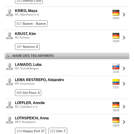
253
Denny Cool
KRIEG, Maya
RC Altenheim e.V.
GER
017
Bamm - Bamm
KRUST, Kim
RC Achern
GER
187
Newton D
L - NAME DES TEILNEHMERS
LANIADO, Luba
RC Gundelfingen
SVK
LEMA RESTREPO, Alejandro
RV Ichenheim
COL
099
Del Piero S
LÖFFLER, Amelie
RC Caballus e.V.
GER
LOTHSPEICH, Anna
RFV Nussbach
GER
124
Happy End 37
222
Udo T