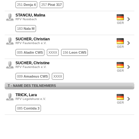
251
Denja 4
257
Pirat 317
STANCIU, Malina
RFV Nussbach
GER
183
Nala M
SUCHER, Christian
RFV Fautenbach e.V.
GER
005
Aladin CWS
XXXX
156
Leon CWS
SUCHER, Christine
RFV Fautenbach e.V.
GER
009
Amadeus CWS
XXXX
T - NAME DES TEILNEHMERS
TRICK, Lara
RFV Legelshurst e.V.
GER
085
Contida 3