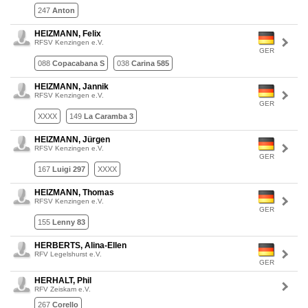
247
Anton
HEIZMANN, Felix
RFSV Kenzingen e.V.
GER
088
Copacabana S
038
Carina 585
HEIZMANN, Jannik
RFSV Kenzingen e.V.
GER
XXXX
149
La Caramba 3
HEIZMANN, Jürgen
RFSV Kenzingen e.V.
GER
167
Luigi 297
XXXX
HEIZMANN, Thomas
RFSV Kenzingen e.V.
GER
155
Lenny 83
HERBERTS, Alina-Ellen
RFV Legelshurst e.V.
GER
HERHALT, Phil
RFV Zeiskam e.V.
267
Corello