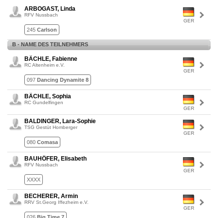
ARBOGAST, Linda
RFV Nussbach
GER
245
Carlson
B - NAME DES TEILNEHMERS
BÄCHLE, Fabienne
RC Altenheim e.V.
GER
097
Dancing Dynamite 8
BÄCHLE, Sophia
RC Gundelfingen
GER
BALDINGER, Lara-Sophie
TSG Gestüt Homberger
GER
080
Comasa
BAUHÖFER, Elisabeth
RFV Nussbach
GER
XXXX
BECHERER, Armin
RRV St.Georg Iffezheim e.V.
GER
026
Big Time 7