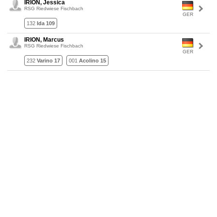
IRION, Jessica
RSG Riedwiese Fischbach
GER
132
Ida 109
IRION, Marcus
RSG Riedwiese Fischbach
GER
232
Varino 17
001
Acolino 15