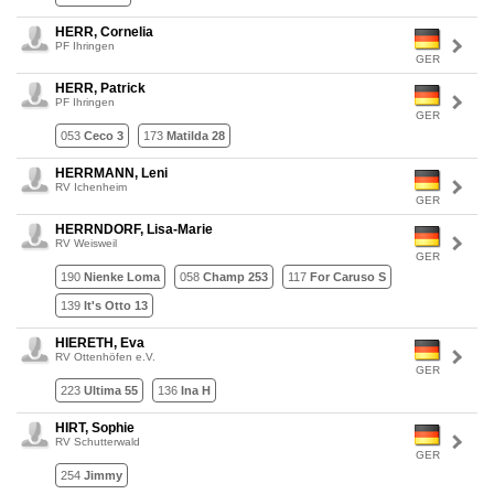
HERR, Cornelia
PF Ihringen
GER
HERR, Patrick
PF Ihringen
GER
053
Ceco 3
173
Matilda 28
HERRMANN, Leni
RV Ichenheim
GER
HERRNDORF, Lisa-Marie
RV Weisweil
GER
190
Nienke Loma
058
Champ 253
117
For Caruso S
139
It's Otto 13
HIERETH, Eva
RV Ottenhöfen e.V.
GER
223
Ultima 55
136
Ina H
HIRT, Sophie
RV Schutterwald
GER
254
Jimmy