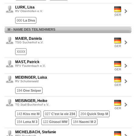
LURK, Lisa
RV Ottenhöfen e.V.
GER
000
La Diva
M - NAME DES TEILNEHMERS
MAIER, Daniela
TSG Sucherhof e.V.
GER
XXXX
MAST, Patrick
RFV Fautenbach e.V.
GER
MEIDINGER, Luisa
RV Schutterwald
GER
194
One Sniper
MEISINGER, Heike
TG Stall Buchenhof e.V.
GER
143
Kiss me M
027
C'est la vie 234
204
Quick Step M
154
Lena M 3
122
Girasol MW
184
Naomi M 2
MICHELBACH, Stefanie
RFV Nussbach