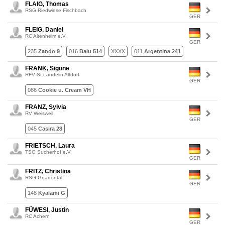
FLAIG, Thomas
RSG Riedwiese Fischbach
GER
FLEIG, Daniel
RC Altenheim e.V.
GER
235
Zando 9
016
Balu 514
XXXX
011
Argentina 241
FRANK, Sigune
RFV St.Landelin Altdorf
GER
086
Cookie u. Cream VH
FRANZ, Sylvia
RV Weisweil
GER
045
Casira 28
FRIETSCH, Laura
TSG Sucherhof e.V.
GER
FRITZ, Christina
RSG Gnadental
GER
148
Kyalami G
FÜWESI, Justin
RC Achern
GER