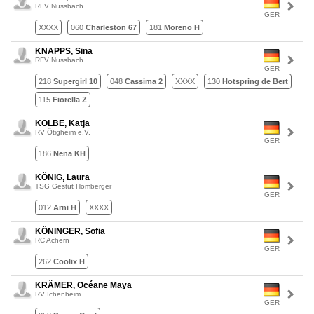
RFV Nussbach
GER
XXXX
060
Charleston 67
181
Moreno H
KNAPPS, Sina
RFV Nussbach
GER
218
Supergirl 10
048
Cassima 2
XXXX
130
Hotspring de Bert
115
Fiorella Z
KOLBE, Katja
RV Ötigheim e.V.
GER
186
Nena KH
KÖNIG, Laura
TSG Gestüt Homberger
GER
012
Arni H
XXXX
KÖNINGER, Sofia
RC Achern
GER
262
Coolix H
KRÄMER, Océane Maya
RV Ichenheim
GER