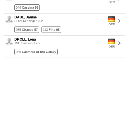
GER
049
Cassina 98
DAUL, Janine
RFSV Kenzingen e.V.
GER
055
Chacco 57
113
Fina 95
DROLL, Lena
TSG Sucherhof e.V.
GER
030
Calimera of the Galaxy