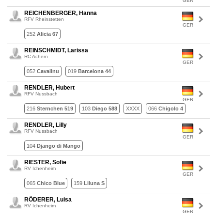
GER
REICHENBERGER, Hanna
RFV Rheinstetten
GER
252
Alicia 67
REINSCHMIDT, Larissa
RC Achern
GER
052
Cavalinu
019
Barcelona 44
RENDLER, Hubert
RFV Nussbach
GER
216
Sternchen 519
103
Diego 588
XXXX
066
Chigolo 4
RENDLER, Lilly
RFV Nussbach
GER
104
Django di Mango
RIESTER, Sofie
RV Ichenheim
GER
065
Chico Blue
159
Liluna S
RÖDERER, Luisa
RV Ichenheim
GER