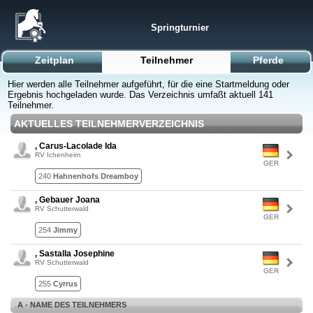
Springturnier
Zeitplan
Teilnehmer
Pferde
Hier werden alle Teilnehmer aufgeführt, für die eine Startmeldung oder
Ergebnis hochgeladen wurde. Das Verzeichnis umfaßt aktuell 141
Teilnehmer.
AKTUELLES TEILNEHMERVERZEICHNIS
, Carus-Lacolade Ida
RV Ichenheim
GER
240
Hahnenhofs Dreamboy
, Gebauer Joana
RV Schutterwald
GER
254
Jimmy
, Sastalla Josephine
RV Schutterwald
GER
255
Cyrrus
A - NAME DES TEILNEHMERS