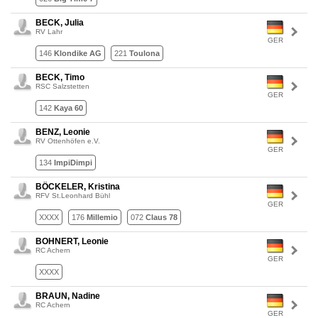
BECK, Julia
RV Lahr
GER
146
Klondike AG
221
Toulona
BECK, Timo
RSC Salzstetten
GER
142
Kaya 60
BENZ, Leonie
RV Ottenhöfen e.V.
GER
134
ImpiDimpi
BÖCKELER, Kristina
RFV St.Leonhard Bühl
GER
XXXX
176
Millemio
072
Claus 78
BOHNERT, Leonie
RC Achern
GER
XXXX
BRAUN, Nadine
RC Achern
GER