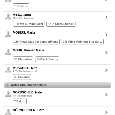
155
Skittle
MILIC, Laura
Main Hobbyhorse
188
bfh burning joker
82
Lf Stiles Stilinski
MÖBIUS, Marla
135
Pretty Litle lier JumperFlame
138
Prinz Midnight Star der 1.
MOHR, Hannah Marie
36
Chocolate
10
Black Beauty
MUSCHEID, Mira
PSV Marienrachdorf
38
Coconut
N - NAME DES TEILNEHMERS
NORDSCHILD, Nele
TV Oberstedten
7
Baldur
NÜRNBERGER, Tiara