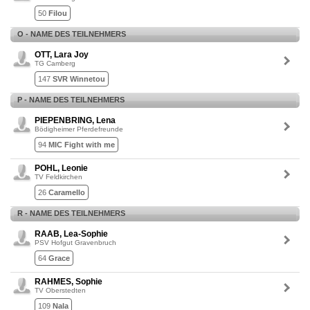
50
Filou
O - NAME DES TEILNEHMERS
OTT, Lara Joy
TG Camberg
147
SVR Winnetou
P - NAME DES TEILNEHMERS
PIEPENBRING, Lena
Bödigheimer Pferdefreunde
94
MIC Fight with me
POHL, Leonie
TV Feldkirchen
26
Caramello
R - NAME DES TEILNEHMERS
RAAB, Lea-Sophie
PSV Hofgut Gravenbruch
64
Grace
RAHMES, Sophie
TV Oberstedten
109
Nala