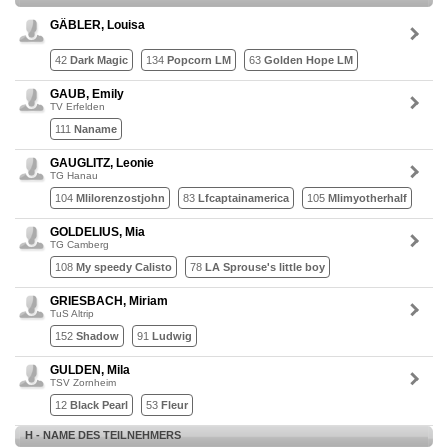
GÄBLER, Louisa
42
Dark Magic
134
Popcorn LM
63
Golden Hope LM
GAUB, Emily
TV Erfelden
111
Naname
GAUGLITZ, Leonie
TG Hanau
104
Mlilorenzostjohn
83
Lfcaptainamerica
105
Mlimyotherhalf
GOLDELIUS, Mia
TG Camberg
108
My speedy Calisto
78
LA Sprouse's little boy
GRIESBACH, Miriam
TuS Altrip
152
Shadow
91
Ludwig
GULDEN, Mila
TSV Zornheim
12
Black Pearl
53
Fleur
H - NAME DES TEILNEHMERS