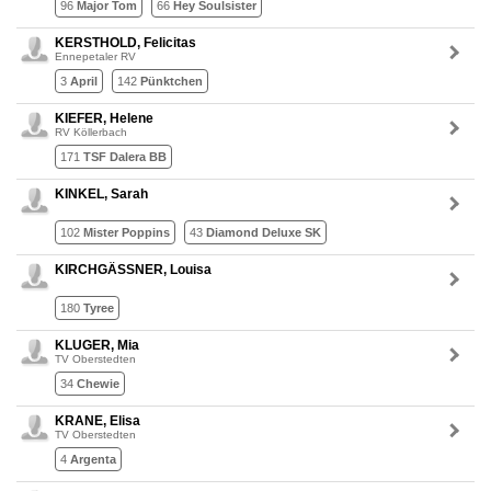
96
Major Tom
66
Hey Soulsister
KERSTHOLD, Felicitas
Ennepetaler RV
3
April
142
Pünktchen
KIEFER, Helene
RV Köllerbach
171
TSF Dalera BB
KINKEL, Sarah
102
Mister Poppins
43
Diamond Deluxe SK
KIRCHGÄSSNER, Louisa
180
Tyree
KLUGER, Mia
TV Oberstedten
34
Chewie
KRANE, Elisa
TV Oberstedten
4
Argenta