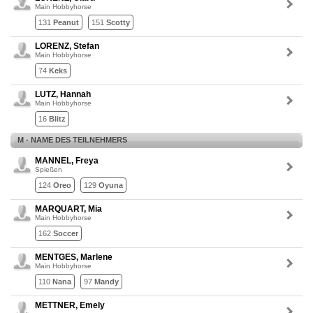
Main Hobbyhorse
131
Peanut
151
Scotty
LORENZ, Stefan
Main Hobbyhorse
74
Keks
LUTZ, Hannah
Main Hobbyhorse
16
Blitz
M - NAME DES TEILNEHMERS
MANNEL, Freya
Spießen
124
Oreo
129
Oyuna
MARQUART, Mia
Main Hobbyhorse
162
Soccer
MENTGES, Marlene
Main Hobbyhorse
110
Nana
97
Mandy
METTNER, Emely