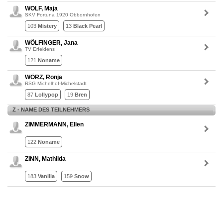
WOLF, Maja
SKV Fortuna 1920 Obbornhofen
103
Mistery
13
Black Pearl
WÖLFINGER, Jana
TV Erfeldens
121
Noname
WÖRZ, Ronja
RSG Michelhof-Michelstadt
87
Lollypop
19
Bren
Z - NAME DES TEILNEHMERS
ZIMMERMANN, Ellen
122
Noname
ZINN, Mathilda
183
Vanilla
159
Snow