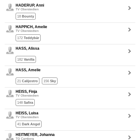
HADERUP, Anni
TV Oberstedten
18
Bounty
HAPPICH, Amelie
TV Oberstedten
172
Teddybär
HASS, Alissa
182
Vanilla
HASS, Amelie
21
Calijostro
156
Sky
HEISS, Finja
TV Oberstedten
148
Safira
HEISS, Luisa
TV Oberstedten
41
Dark Angel
HEITMEYER, Johanna
TG Camberg