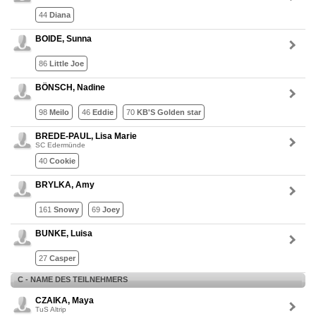
44
Diana
BOIDE, Sunna
86
Little Joe
BÖNSCH, Nadine
98
Meilo
46
Eddie
70
KB'S Golden star
BREDE-PAUL, Lisa Marie
SC Edermünde
40
Cookie
BRYLKA, Amy
161
Snowy
69
Joey
BUNKE, Luisa
27
Casper
C - NAME DES TEILNEHMERS
CZAIKA, Maya
TuS Altrip