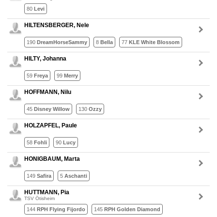
80
Levi
HILTENSBERGER, Nele
190
DreamHorseSammy
8
Bella
77
KLE White Blossom
HILTY, Johanna
59
Freya
99
Merry
HOFFMANN, Nilu
45
Disney Willow
130
Ozzy
HOLZAPFEL, Paule
58
Fohli
90
Lucy
HONIGBAUM, Marta
149
Safira
5
Aschanti
HUTTMANN, Pia
TSV Ötisheim
144
RPH Flying Fijordo
145
RPH Golden Diamond