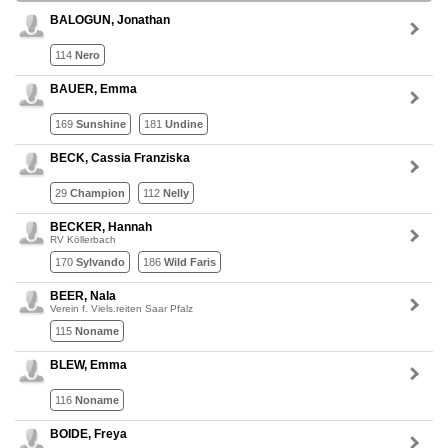
BALOGUN, Jonathan
114
Nero
BAUER, Emma
169
Sunshine
181
Undine
BECK, Cassia Franziska
29
Champion
112
Nelly
BECKER, Hannah
RV Köllerbach
170
Sylvando
186
Wild Faris
BEER, Nala
Verein f. Viels.reiten Saar Pfalz
115
Noname
BLEW, Emma
116
Noname
BOIDE, Freya