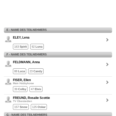
E - NAME DES TEILNEHMERS
ELEY, Lena
163
Spirit
92
Luna
F - NAME DES TEILNEHMERS
FELDMANN, Anna
88
Luca
23
Candy
FISER, Ellen
Main Hobbyhorse
39
Colby
47
Elvis
FREUND, Rosalie Scottie
TV Oberstedten
157
Snow
125
Oskar
G - NAME DES TEILNEHMERS