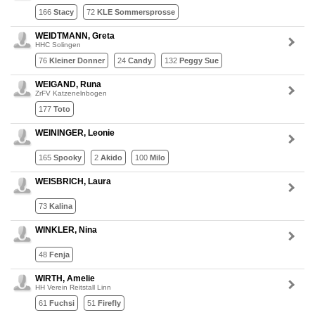
166
Stacy
72
KLE Sommersprosse
WEIDTMANN, Greta
HHC Solingen
76
Kleiner Donner
24
Candy
132
Peggy Sue
WEIGAND, Runa
ZrFV Katzenelnbogen
177
Toto
WEININGER, Leonie
165
Spooky
2
Akido
100
Milo
WEISBRICH, Laura
73
Kalina
WINKLER, Nina
48
Fenja
WIRTH, Amelie
HH Verein Reitstall Linn
61
Fuchsi
51
Firefly