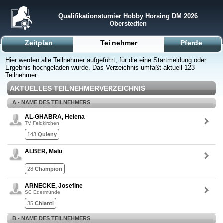
Qualifikationsturnier Hobby Horsing DM 2026
Oberstedten
Zeitplan
Teilnehmer
Pferde
Hier werden alle Teilnehmer aufgeführt, für die eine Startmeldung oder
Ergebnis hochgeladen wurde. Das Verzeichnis umfaßt aktuell 123
Teilnehmer.
AKTUELLES TEILNEHMERVERZEICHNIS
A - NAME DES TEILNEHMERS
AL-GHABRA, Helena
TV Feldkirchen
143
Quieny
ALBER, Malu
28
Champion
ARNECKE, Josefine
SC Edermünde
35
Chianti
B - NAME DES TEILNEHMERS