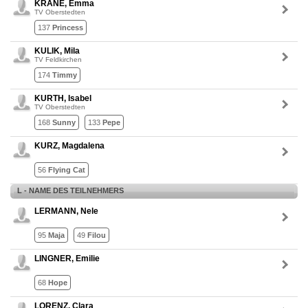
KRANE, Emma
TV Oberstedten
137
Princess
KULIK, Mila
TV Feldkirchen
174
Timmy
KURTH, Isabel
TV Oberstedten
168
Sunny
133
Pepe
KURZ, Magdalena
56
Flying Cat
L - NAME DES TEILNEHMERS
LERMANN, Nele
95
Maja
49
Filou
LINGNER, Emilie
68
Hope
LORENZ, Clara