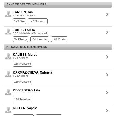
J - NAME DES TEILNEHMERS
JANSEN, Toni
TV Bad Schwalbach
123
Ora
127
Ostwind
JUILFS, Louisa
RSG Michelshof-Michelsstadt
32
Charly
65
Hermelin
140
Priska
K - NAME DES TEILNEHMERS
KALIESS, Meret
TV Erfeldens
118
Noname
KARMAZICHEVA, Gabriela
TV Erfeldens
119
Noname
KEGELBERG, Lille
178
Trouble
KELLER, Sophie