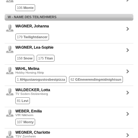
106
Monte
W - NAME DES TEILNEHMERS
WAGNER, Johanna
179
Twilightdancer
WAGNER, Lea-Sophie
158
Snow
175
Titan
WAHL, Melina
Hobby Horsing Altrip
1
AHgustavogustosbestpizza
62
GEneverendingmidnightsun
WALDECKER, Lotta
TV Soden-Stolzenberg
81
Levi
WEBER, Emilia
VfR Nilkheim
107
Monty
WEGNER, Charlotte
TSV Zornheim