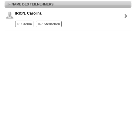
I - NAME DES TEILNEHMERS
IRION, Carolina
187
Xenia
167
Sternchen