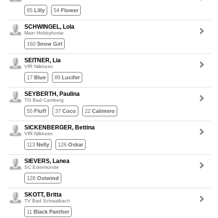
85
Lilly
54
Flower
SCHWINGEL, Lola
Main Hobbyhorse
160
Snow Girl
SEITNER, Lia
VfR Nilkheim
17
Blue
89
Lucifer
SEYBERTH, Paulina
TG Bad Camberg
55
Fluff
37
Coco
22
Calimero
SICKENBERGER, Bettina
VfR Nilkheim
113
Nelly
126
Oskar
SIEVERS, Lanea
SC Edermünde
128
Ostwind
SKOTT, Britta
TV Bad Schwalbach
11
Black Panther