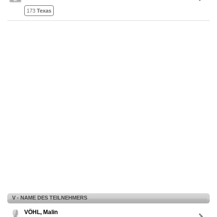
173
Texas
V - NAME DES TEILNEHMERS
VÖHL, Malin