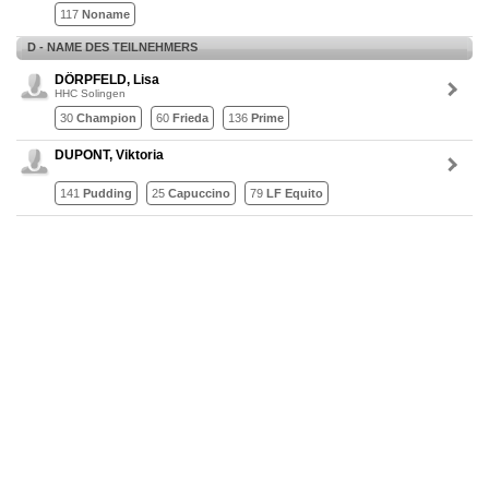
117
Noname
D - NAME DES TEILNEHMERS
DÖRPFELD, Lisa
HHC Solingen
30
Champion
60
Frieda
136
Prime
DUPONT, Viktoria
141
Pudding
25
Capuccino
79
LF Equito