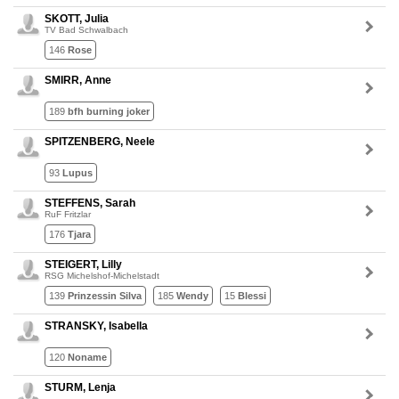
SKOTT, Julia
TV Bad Schwalbach
146
Rose
SMIRR, Anne
189
bfh burning joker
SPITZENBERG, Neele
93
Lupus
STEFFENS, Sarah
RuF Fritzlar
176
Tjara
STEIGERT, Lilly
RSG Michelshof-Michelstadt
139
Prinzessin Silva
185
Wendy
15
Blessi
STRANSKY, Isabella
120
Noname
STURM, Lenja