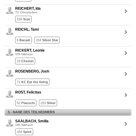
REICHERT, Ida
TV Oberstedten
150
Scar
REICHL, Tami
6
Bacadi
154
Silver Star
RICKERT, Leonie
VfR Nilkheim
33
Chester
ROSENBERG, Josh
71
KC Eat the living
ROST, Felicitas
52
Flauschi
153
Silver
S - NAME DES TEILNEHMERS
SAALBACH, Smilla
VfR Nilkheim
164
Spirit