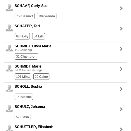
SCHAAF, Curly-Sue
75
Kissmet
184
Wanda
SCHÄFER, Tari
67
Holly
84
Lilli
SCHMIDT, Linda Marie
TG Camberg
31
Champion
SCHMIDT, Marie
ZrFV Katzenelnbogen
101
Mina
20
Caleo
SCHOLL, Sophia
14
Blackie
SCHULZ, Johanna
57
Fläsh
SCHÜTTLER, Elisabeth