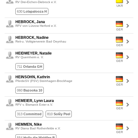
RV Drei-Eichen-Diebrock e.V.
UKR
630
Lolapalooza H
HEBROCK, Jana
RFV von Lützow Herford e.V.
GER
HEBROCK, Nadine
Reit-u. Voltigierverein Bad Oeynhau
GER
HEIDMEYER, Natalie
RV Quernheim e. V.
GER
711
Orlanda GH
HEINSOHN, Kathrin
PferdeSV (PSV) Steinhagen-Brockhage
GER
060
Bazooka 10
HEMEIER, Lynn Laura
RFV v. Bismarck Exter e.V.
GER
313
Committed
810
Solèy Peel
HEMMEN, Nike
RV Diana Bad Rothenfelde e.V.
GER
554
Holla die Waldfee B