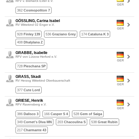
RFV v. Bismarck Exter e.V.
GER
362
Cosmopoliton 7
GÖSSLING, Carina Isabel
RV Wittekind 02 Enger e.V.
GER
928
Finley 139
536
Graziano Grey
174
Cataluna K 3
408
Dhalylana Z
GRABBE, Isabelle
RFV von Lützow Herford e.V.
GER
728
Pieschana SP
GRASS, Skadi
RV Herzog Wittekind Oberbauerschaft
GER
377
Cute Lord
GRIESE, Henrik
RFV Ravensberg e.V.
GER
386
Dalisco 3
166
Casper S 4
528
Gem of Saiga
349
Cornet's Diva MN
203
Chacoulina S
538
Great Rubin
217
Charmante 43