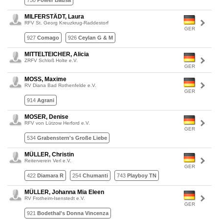
750
Power Bausa
MILFERSTÄDT, Laura
RFV St. Georg Kreuzkrug-Raddestorf
GER
927
Comago
926
Ceylan G & M
MITTELTEICHER, Alicia
ZRFV Schloß Holte e.V.
GER
MOSS, Maxime
RV Diana Bad Rothenfelde e.V.
GER
914
Agrani
MOSER, Denise
RFV von Lützow Herford e.V.
GER
534
Grabenstern's Große Liebe
MÜLLER, Christin
Reiterverein Verl e.V.
GER
422
Diamara R
254
Chumanti
743
Playboy TN
MÜLLER, Johanna Mia Eleen
RV Frotheim-Isenstedt e.V.
GER
921
Bodethal's Donna Vincenza