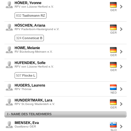
HÖNER, Yvonne
RFV von Lützow Herford e.V.
GER
832
Taalismann RZ
HÖSCHEN, Ariana
RFV Paderborn-Haxtergrund e.V.
GER
324
Conneticat B
HOWE, Melanie
RV Bückeburg-Meinsen e.V.
GER
HUFENDIEK, Sofie
RFV von Lützow Herford e.V.
GER
507
Flocke L
HUGERS, Laurens
RFV Thönse
NED
HUNDERTMARK, Lara
RFV St.Georg Wadersloh e.V.
GER
I - NAME DES TEILNEHMERS
IMENSEK, Eva
Gastlizenz GER
SLO