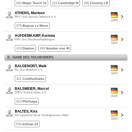
660
Magic Touch 31
114
Cambridge M
286
Clooney LB
ATHENS, Marleen
RFV Graf Sporck Delbrück e.V.
GER
079
Bognar Le Moon
AUFDEMKAMP, Korinna
PRV Gut Stockum/Natbergen
GER
419
Diadore
699
Number one 40
B - NAME DES TEILNEHMERS
BALGENORT, Maik
RC Gut Waldhof e.V.
GER
321
Conbluebalou
BALSMEIER, Marcel
ZRFV Schloß Holte e.V.
GER
913
Pilothaga
BALTES, Kira
RV Lippische Rose Oerlinghausen-Wäh
GER
559
Iceman 22