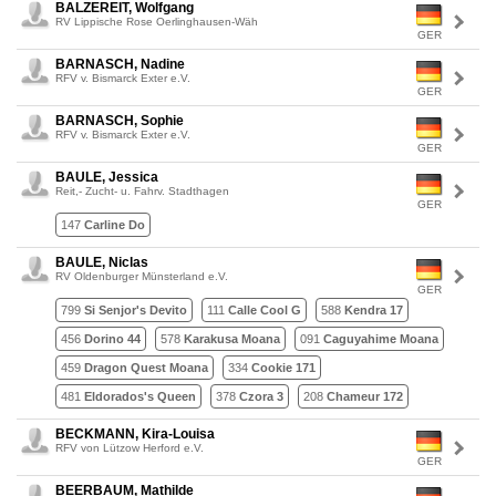
BALZEREIT, Wolfgang
RV Lippische Rose Oerlinghausen-Wäh
GER
BARNASCH, Nadine
RFV v. Bismarck Exter e.V.
GER
BARNASCH, Sophie
RFV v. Bismarck Exter e.V.
GER
BAULE, Jessica
Reit,- Zucht- u. Fahrv. Stadthagen
GER
147
Carline Do
BAULE, Niclas
RV Oldenburger Münsterland e.V.
GER
799
Si Senjor's Devito
111
Calle Cool G
588
Kendra 17
456
Dorino 44
578
Karakusa Moana
091
Caguyahime Moana
459
Dragon Quest Moana
334
Cookie 171
481
Eldorados's Queen
378
Czora 3
208
Chameur 172
BECKMANN, Kira-Louisa
RFV von Lützow Herford e.V.
GER
BEERBAUM, Mathilde