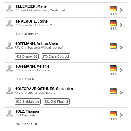
HILLEMEIER, Marie
RFV des Delbrücker Land Westenholz
GER
HINKEROHE, Joline
RFV Herzebrock-Rheda e.V.
GER
605
Laetitia 77
HOFFMANN, Arlette Marie
RFV Graf Haeseler Wallenbrück e.V.
GER
439
Disney 86
270
Clara Colucci
HOFFMANN, Melanie
RFV v. Bismarck Exter e.V.
GER
237
Chilia 4
HOLTGRÄVE-OSTHUES, Sebastian
RFV Graf Sporck Delbrück e.V.
GER
823
Stakkablue
931
Old Flash 2
HOLZ, Thomas
RSG Gnadental
GER
945
Bonus 30