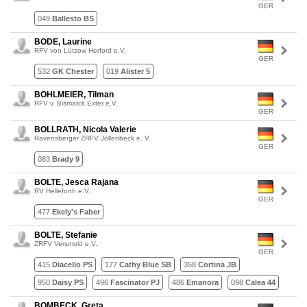
GER
049
Ballesto BS
BODE, Laurine
RFV von Lützow Herford e.V.
GER
532
GK Chester
019
Alister 5
BOHLMEIER, Tilman
RFV v. Bismarck Exter e.V.
GER
BOLLRATH, Nicola Valerie
Ravensberger ZRFV Jöllenbeck e. V.
GER
083
Brady 9
BOLTE, Jesca Rajana
RV Helleforth e.V.
GER
477
Ekely's Faber
BOLTE, Stefanie
ZRFV Versmold e.V.
GER
415
Diacello PS
177
Cathy Blue SB
358
Cortina JB
950
Daisy PS
496
Fascinator PJ
486
Emanora
098
Calea 44
BOMBECK, Greta