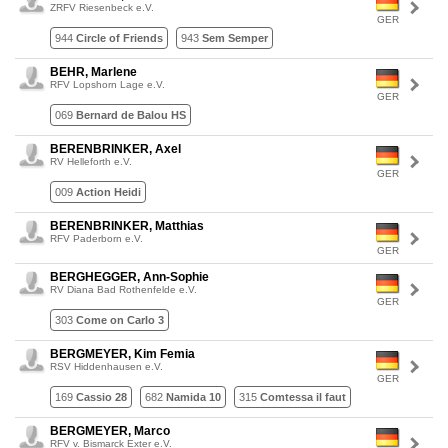
ZRFV Riesenbeck e.V.
GER
944
Circle of Friends
943
Sem Semper
BEHR, Marlene
RFV Lopshorn Lage e.V.
GER
069
Bernard de Balou HS
BERENBRINKER, Axel
RV Helleforth e.V.
GER
009
Action Heidi
BERENBRINKER, Matthias
RFV Paderborn e.V.
GER
BERGHEGGER, Ann-Sophie
RV Diana Bad Rothenfelde e.V.
GER
303
Come on Carlo 3
BERGMEYER, Kim Femia
RSV Hiddenhausen e.V.
GER
169
Cassio 28
682
Namida 10
315
Comtessa il faut
BERGMEYER, Marco
RFV v. Bismarck Exter e.V.