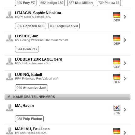
490
Emy FZ
562
Indigo 189
657
Mac Million
739
Pilotta 12
LITJAGIN, Sophie Nicoletta
RUFV Melle-Gesmold e.V.
GER
226
Chensen M.E.
030
Angelika SVM
LÖSCHE, Jan
RV Herzog Wittekind Oberbauerschaft
GER
544
Heidi 717
LÜBBERT ZUR LAGE, Gerd
RSV Hiddenhausen e.V.
GER
LÜKING, Isabell
RFV Fridericus Rex Valdorf e.V.
GER
040
Attractive Jack
M - NAME DES TEILNEHMERS
MA, Haven
KOR
958
Pulp Fiction
MAHLAU, Paul Luca
RV Stift Fischbeck e.V.