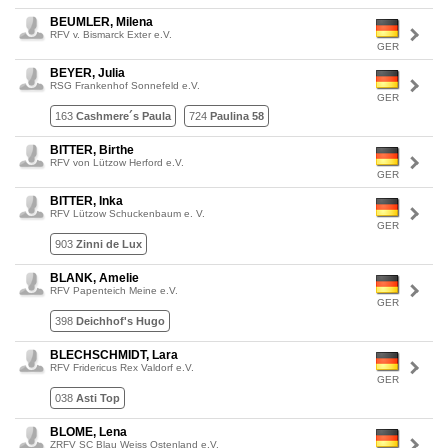
BEUMLER, Milena
RFV v. Bismarck Exter e.V.
GER
BEYER, Julia
RSG Frankenhof Sonnefeld e.V.
GER
163
Cashmere´s Paula
724
Paulina 58
BITTER, Birthe
RFV von Lützow Herford e.V.
GER
BITTER, Inka
RFV Lützow Schuckenbaum e. V.
GER
903
Zinni de Lux
BLANK, Amelie
RFV Papenteich Meine e.V.
GER
398
Deichhof's Hugo
BLECHSCHMIDT, Lara
RFV Fridericus Rex Valdorf e.V.
GER
038
Asti Top
BLOME, Lena
ZRFV SC Blau Weiss Ostenland e.V.