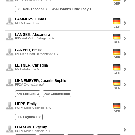
GER
581
Karl-Theodor 3
454
Donni's Little Lady T
LAMMERS, Emma
RUFV Haren-Ems
GER
LANGER, Alexandra
RSV Auf Klein Varlingen e.V.
GER
LANVER, Emilia
RV Diana Bad Rothenfelde e.V.
GER
LEITNER, Christina
RV Helleforth e.V.
GER
LINNEMEYER, Jasmin-Sophie
RFZV Ovenstädt e.V.
GER
639
Lordane 3
300
Columbiene
LIPPE, Emily
RUFV Melle-Gesmold e.V.
GER
606
Laguna 108
LITJAGIN, Evgeniy
RUFV Melle-Gesmold e.V.