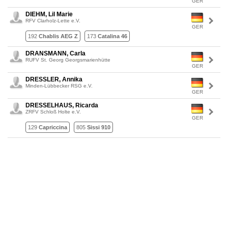
GER
DIEHM, Lil Marie
RFV Clarholz-Lette e.V.
GER
192
Chablis AEG Z
173
Catalina 46
DRANSMANN, Carla
RUFV St. Georg Georgsmarienhütte
GER
DRESSLER, Annika
Minden-Lübbecker RSG e.V.
GER
DRESSELHAUS, Ricarda
ZRFV Schloß Holte e.V.
GER
129
Capriccina
805
Sissi 910