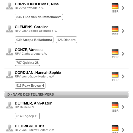
CHRISTOPHLIEMKE, Nina
RFV Avenwedde e.V.
GER
846
Tilda van de Immelhoeve
CLEMENS, Caroline
RFV Graf Sporck Delbrück e.V.
GER
039
Atropa Belladonna
426
Dianero
CONZE, Vanessa
RFV Clarholz-Lette e.V.
GER
767
Quirina 28
CORDUAN, Hannah Sophie
RFV von Lützow Herford e.V.
GER
511
Foxy Brown 4
D - NAME DES TEILNEHMERS
DETTMER, Ann-Katrin
RV Destel e.V.
GER
614
Legacy 15
DIEDRIGKEIT, Iris
RFV von Lützow Herford e.V.