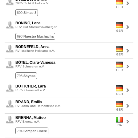
ZRFV Schloß Holte e.V.
GER
800
Simao 3
BÖNING, Lena
PRV Gut Stockum/Natbergen
GER
698
Nuestra Muchacha
BORNEFELD, Anna
RV Isselhorst-Holtkamp e.V.
GER
BÖTEL, Clara-Vanessa
RFV Schneeren e.V.
GER
798
Shynea
BÖTTCHER, Lara
RFZV Ovenstädt e.V.
GER
BRAND, Emilia
RV Diana Bad Rothenfelde e.V.
GER
BRENNA, Matteo
RFV Extertal e.V.
ITA
794
Semper Libere