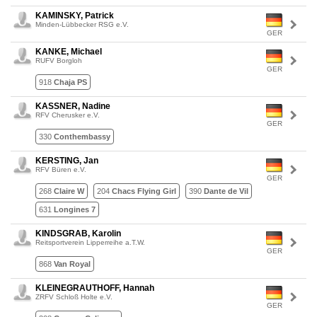
KAMINSKY, Patrick
Minden-Lübbecker RSG e.V.
GER
KANKE, Michael
RUFV Borgloh
GER
918
Chaja PS
KASSNER, Nadine
RFV Cherusker e.V.
GER
330
Conthembassy
KERSTING, Jan
RFV Büren e.V.
GER
268
Claire W
204
Chacs Flying Girl
390
Dante de Vil
631
Longines 7
KINDSGRAB, Karolin
Reitsportverein Lipperreihe a.T.W.
GER
868
Van Royal
KLEINEGRAUTHOFF, Hannah
ZRFV Schloß Holte e.V.
GER