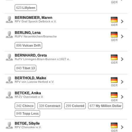
GER
623
Lillyleen
BERINGMEIER, Maren
RFV Graf Sporck Delbrück e.V.
GER
BERLING, Lena
RUFV Neuenkirchen/Bramsche
GER
896
Vulcan Drift
BERNHARD, Greta
RuFV Löningen-Böen-Bunnen v.1927 e.
GER
843
Tibet 13
BERTHOLD, Maike
RFV von Lützow Herford e.V.
GER
BETCKE, Anika
RFZV Ovenstädt e.V.
GER
242
Chinco
328
Constract
299
Colored
677
My Million Dollar
848
Topp Less
BETGE, Sibylle
RFV Cherusker e.V.
GER