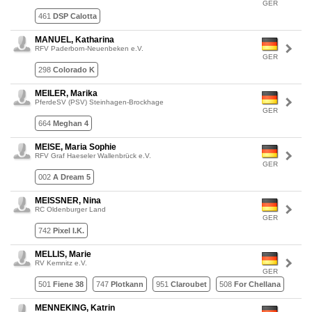
GER
461
DSP Calotta
MANUEL, Katharina
RFV Paderborn-Neuenbeken e.V.
GER
298
Colorado K
MEILER, Marika
PferdeSV (PSV) Steinhagen-Brockhage
GER
664
Meghan 4
MEISE, Maria Sophie
RFV Graf Haeseler Wallenbrück e.V.
GER
002
A Dream 5
MEISSNER, Nina
RC Oldenburger Land
GER
742
Pixel I.K.
MELLIS, Marie
RV Kemnitz e.V.
GER
501
Fiene 38
747
Plotkann
951
Claroubet
508
For Chellana
MENNEKING, Katrin