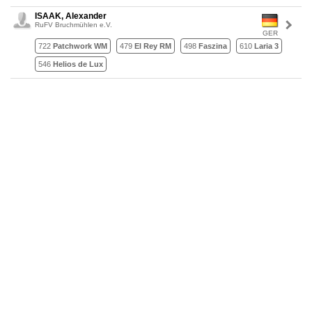
ISAAK, Alexander
RuFV Bruchmühlen e.V.
GER
722
Patchwork WM
479
El Rey RM
498
Faszina
610
Laria 3
546
Helios de Lux