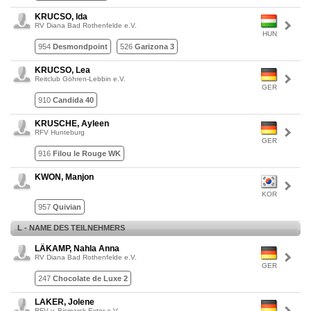
KRUCSO, Ida
RV Diana Bad Rothenfelde e.V.
HUN
954
Desmondpoint
526
Garizona 3
KRUCSO, Lea
Reitclub Göhren-Lebbin e.V.
GER
910
Candida 40
KRUSCHE, Ayleen
RFV Hunteburg
GER
916
Filou le Rouge WK
KWON, Manjon
KOR
957
Quivian
L - NAME DES TEILNEHMERS
LÄKAMP, Nahla Anna
RV Diana Bad Rothenfelde e.V.
GER
247
Chocolate de Luxe 2
LAKER, Jolene
RFV v. Bismarck Exter e.V.