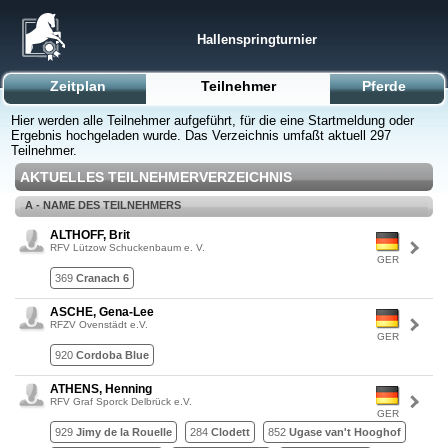
Hallenspringturnier
Zeitplan
Teilnehmer
Pferde
Hier werden alle Teilnehmer aufgeführt, für die eine Startmeldung oder
Ergebnis hochgeladen wurde. Das Verzeichnis umfaßt aktuell 297
Teilnehmer.
AKTUELLES TEILNEHMERVERZEICHNIS
A - NAME DES TEILNEHMERS
ALTHOFF, Brit
RFV Lützow Schuckenbaum e. V.
GER
369
Cranach 6
ASCHE, Gena-Lee
RFZV Ovenstädt e.V.
GER
920
Cordoba Blue
ATHENS, Henning
RFV Graf Sporck Delbrück e.V.
GER
929
Jimy de la Rouelle
284
Clodett
852
Ugase van't Hooghof