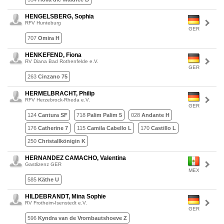
HENGELSBERG, Sophia
RFV Hunteburg
GER
707
Omira H
HENKEFEND, Fiona
RV Diana Bad Rothenfelde e.V.
GER
263
Cinzano 75
HERMELBRACHT, Philip
RFV Herzebrock-Rheda e.V.
GER
124
Cantura SF
718
Palim Palim 5
028
Andante H
176
Catherine 7
115
Camila Cabello L
170
Castillo L
250
Christallkönigin K
HERNANDEZ CAMACHO, Valentina
Gastlizenz GER
MEX
585
Käthe U
HILDEBRANDT, Mina Sophie
RV Frotheim-Isenstedt e.V.
GER
596
Kyndra van de Vrombautshoeve Z