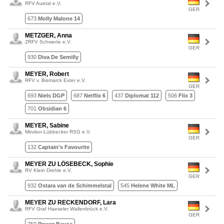
RFV Auetal e.V.
GER
673
Molly Malone 14
METZGER, Anna
ZRFV Schwerte e.V.
GER
930
Diva De Semilly
MEYER, Robert
RFV v. Bismarck Exter e.V.
GER
693
Niels DGP
687
Netflix 6
437
Diplomat 112
506
Flix 3
701
Obsidian 6
MEYER, Sabine
Minden-Lübbecker RSG e.V.
GER
132
Captain's Favourite
MEYER ZU LÖSEBECK, Sophie
RV Klein Drehle e.V.
GER
932
Ostara van de Schimmelstal
545
Helene White ML
MEYER ZU RECKENDORF, Lara
RFV Graf Haeseler Wallenbrück e.V.
GER