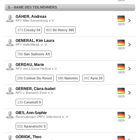
GER
G - NAME DES TEILNEHMERS
GÄHER, Andreas
RFV Milte-Sassenberg e.V.
GER
373
Crosby 54
803
Sir Henry 365
GENERAL, Kim Laura
RFV Halle/Westf. e. V.
GER
790
San Salinero AS
GERDAU, Marie
RFV von Lützow Herford e.V.
GER
296
Colmat Du Rouet
686
Natomic
042
Ayra 10
GERNER, Clara-Isabel
RFV v. Bismarck Exter e.V.
GER
133
Caramell 8
GIES, Ann-Sophie
Ravensberger ZRFV Jöllenbeck e. V.
GER
032
Apanatschi S
GÖRIGK, Theo