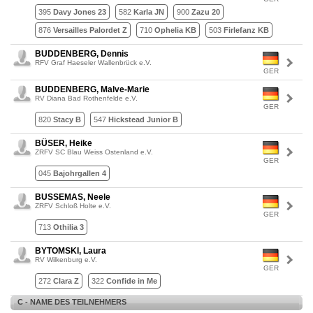
395
Davy Jones 23
582
Karla JN
900
Zazu 20
876
Versailles Palordet Z
710
Ophelia KB
503
Firlefanz KB
BUDDENBERG, Dennis
RFV Graf Haeseler Wallenbrück e.V.
GER
BUDDENBERG, Malve-Marie
RV Diana Bad Rothenfelde e.V.
GER
820
Stacy B
547
Hickstead Junior B
BÜSER, Heike
ZRFV SC Blau Weiss Ostenland e.V.
GER
045
Bajohrgallen 4
BUSSEMAS, Neele
ZRFV Schloß Holte e.V.
GER
713
Othilia 3
BYTOMSKI, Laura
RV Wilkenburg e.V.
GER
272
Clara Z
322
Confide in Me
C - NAME DES TEILNEHMERS