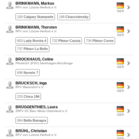
BRINKMANN, Markus
RFV von Lützow Herford e.V.
GER
100
Calgary Stampede
198
Chaccolensky
BRINKMANN, Thorsten
RFV von Lützow Herford e.V.
GER
603
Lady Bonita 4
732
Pikeur Cassia
734
Pikeur Conte
737
Pikeur La Belle
BROCKHAUS, Celine
PferdeSV (PSV) Steinhagen-Brockhage
GER
696
Norwin 7
BRUCKSCH, Inga
RFV Warendorf e.V.
GER
233
Chica 196
BRÜGGENTHIES, Laura
ZRFV SC Blau Weiss Ostenland e.V.
GER
064
Bella Banagra
BRÜHL, Christian
RFV von Lützow Herford e.V.
GER