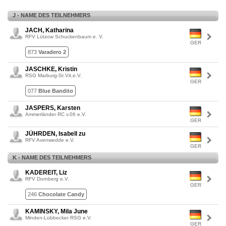
J - NAME DES TEILNEHMERS
JACH, Katharina
RFV Lützow Schuckenbaum e. V.
GER
873
Varadero 2
JASCHKE, Kristin
RSG Marburg-St.Vit.e.V.
GER
077
Blue Bandito
JASPERS, Karsten
Ammerländer RC v.06 e.V.
GER
JÜHRDEN, Isabell zu
RFV Avenwedde e.V.
GER
K - NAME DES TEILNEHMERS
KADEREIT, Liz
RFV Dornberg e.V.
GER
246
Chocolate Candy
KAMINSKY, Mila June
Minden-Lübbecker RSG e.V.
GER