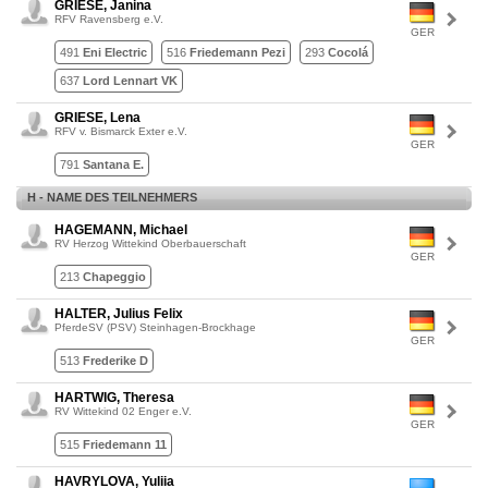
GRIESE, Janina
RFV Ravensberg e.V.
GER
491
Eni Electric
516
Friedemann Pezi
293
Cocolá
637
Lord Lennart VK
GRIESE, Lena
RFV v. Bismarck Exter e.V.
GER
791
Santana E.
H - NAME DES TEILNEHMERS
HAGEMANN, Michael
RV Herzog Wittekind Oberbauerschaft
GER
213
Chapeggio
HALTER, Julius Felix
PferdeSV (PSV) Steinhagen-Brockhage
GER
513
Frederike D
HARTWIG, Theresa
RV Wittekind 02 Enger e.V.
GER
515
Friedemann 11
HAVRYLOVA, Yuliia