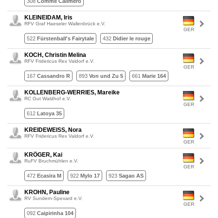
308
Comme Calimero
KLEINEIDAM, Iris
RFV Graf Haeseler Wallenbrück e.V.
GER
522
Fürstenball's Fairytale
432
Didier le rouge
KOCH, Christin Melina
RFV Fridericus Rex Valdorf e.V.
GER
167
Cassandro R
893
Von und Zu 5
661
Marie 164
KOLLENBERG-WERRIES, Mareike
RC Gut Waldhof e.V.
GER
612
Latoya 35
KREIDEWEISS, Nora
RFV Fridericus Rex Valdorf e.V.
GER
KRÖGER, Kai
RuFV Bruchmühlen e.V.
GER
472
Ecasira M
922
Mylo 17
923
Sagao AS
KROHN, Pauline
RV Sundern-Spexard e.V.
GER
092
Caipirinha 104