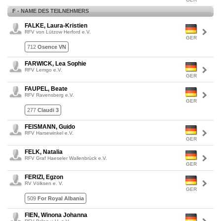
F - NAME DES TEILNEHMERS
FALKE, Laura-Kristien
RFV von Lützow Herford e.V.
GER
712
Osence VN
FARWICK, Lea Sophie
RFV Lemgo e.V.
GER
FAUPEL, Beate
RFV Ravensberg e.V.
GER
277
Claudi 3
FEISMANN, Guido
RFV Harsewinkel e.V.
GER
FELK, Natalia
RFV Graf Haeseler Wallenbrück e.V.
GER
FERIZI, Egzon
RV Völksen e. V.
GER
509
For Royal Albania
FIEN, Winona Johanna