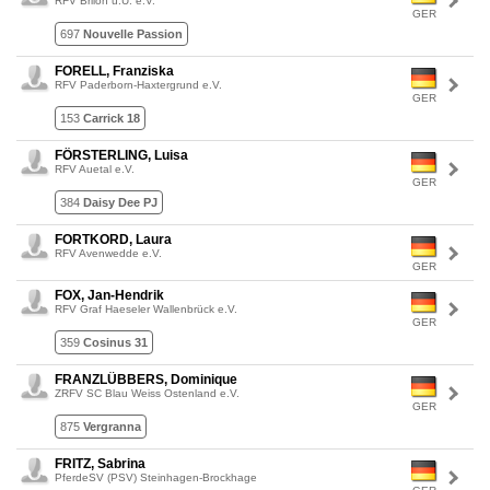
RFV Brilon u.U. e.V.
GER
697
Nouvelle Passion
FORELL, Franziska
RFV Paderborn-Haxtergrund e.V.
GER
153
Carrick 18
FÖRSTERLING, Luisa
RFV Auetal e.V.
GER
384
Daisy Dee PJ
FORTKORD, Laura
RFV Avenwedde e.V.
GER
FOX, Jan-Hendrik
RFV Graf Haeseler Wallenbrück e.V.
GER
359
Cosinus 31
FRANZLÜBBERS, Dominique
ZRFV SC Blau Weiss Ostenland e.V.
GER
875
Vergranna
FRITZ, Sabrina
PferdeSV (PSV) Steinhagen-Brockhage