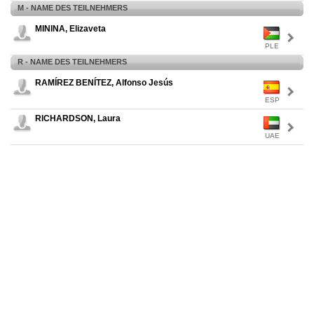
M - NAME DES TEILNEHMERS
MININA, Elizaveta
PLE
R - NAME DES TEILNEHMERS
RAMÍREZ BENÍTEZ, Alfonso Jesús
ESP
RICHARDSON, Laura
UAE