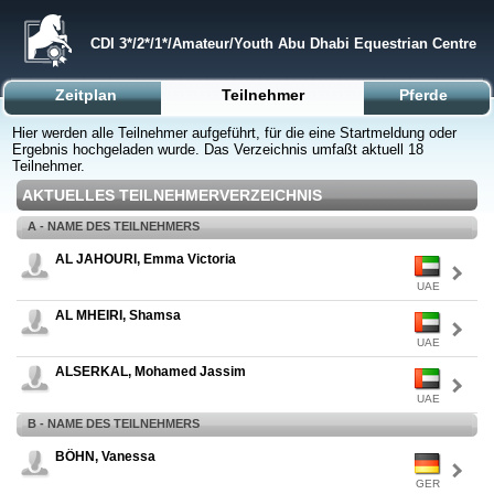
CDI 3*/2*/1*/Amateur/Youth Abu Dhabi Equestrian Centre
Zeitplan
Teilnehmer
Pferde
Hier werden alle Teilnehmer aufgeführt, für die eine Startmeldung oder
Ergebnis hochgeladen wurde. Das Verzeichnis umfaßt aktuell 18
Teilnehmer.
AKTUELLES TEILNEHMERVERZEICHNIS
A - NAME DES TEILNEHMERS
AL JAHOURI, Emma Victoria
UAE
AL MHEIRI, Shamsa
UAE
ALSERKAL, Mohamed Jassim
UAE
B - NAME DES TEILNEHMERS
BÖHN, Vanessa
GER