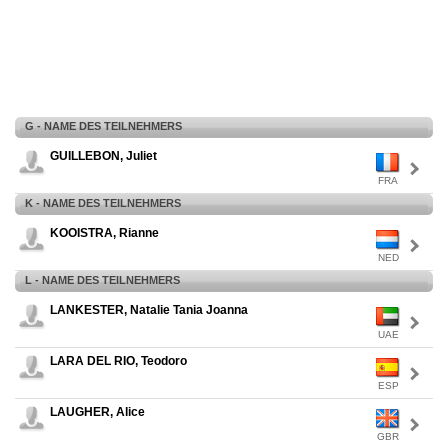
G - NAME DES TEILNEHMERS
GUILLEBON, Juliet
FRA
K - NAME DES TEILNEHMERS
KOOISTRA, Rianne
NED
L - NAME DES TEILNEHMERS
LANKESTER, Natalie Tania Joanna
UAE
LARA DEL RIO, Teodoro
ESP
LAUGHER, Alice
GBR