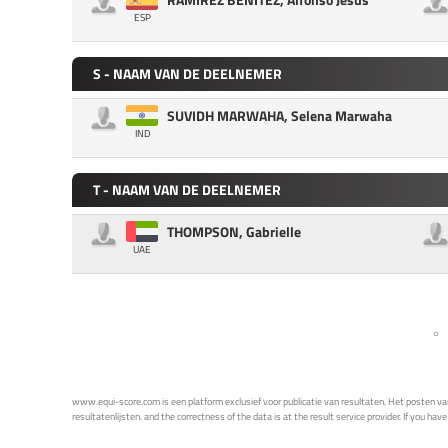
ESP
S - NAAM VAN DE DEELNEMER
SUVIDH MARWAHA, Selena Marwaha
IND
T - NAAM VAN DE DEELNEMER
THOMPSON, Gabrielle
UAE
www.equi-score.com is een platform exclusief voor publicatie van resultaten. Het posten van 
resultatenlijsten. and the correctness of the data is at the result service provider. If you hav