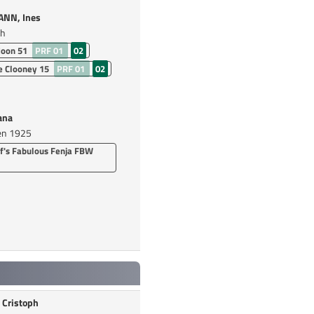
NN, Ines
ch
Noon 51
PRF 01
02
e Clooney 15
PRF 01
02
ana
en 1925
f's Fabulous Fenja FBW
Cristoph