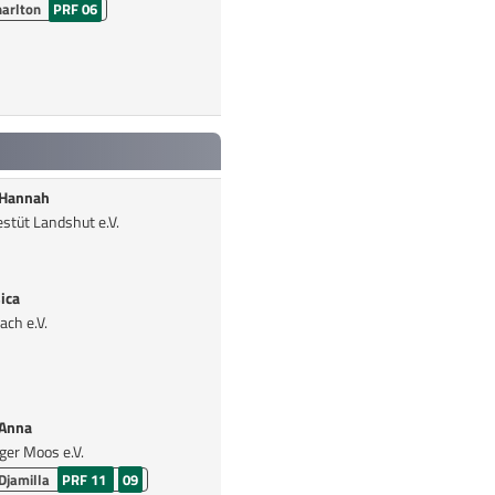
arlton
PRF 06
 Hannah
stüt Landshut e.V.
ica
ch e.V.
Anna
ger Moos e.V.
Djamilla
PRF 11
09