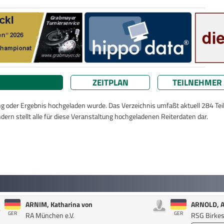
ZEITPLAN
TEILNEHMER
ung oder Ergebnis hochgeladen wurde. Das Verzeichnis umfaßt aktuell 284 Te
dern stellt alle für diese Veranstaltung hochgeladenen Reiterdaten dar.
ARNIM, Katharina von
ARNOLD, A
GER
GER
RA München e.V.
RSG Birkes