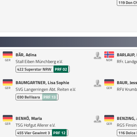
119
Don Ch
BÄR, Adina
BARLAUP,
GER
NOR
Stall Eiben Münchberg e.V.
RFr. Landge
422
Superstar NRW
PRF 02
BAUMGARTNER, Lisa Sophie
BAUR, Jess
GER
GER
SVG Langerringen Abt. Reiten e.V.
RFV Krumba
030
Bellisara
PRF 13
BENKÖ, Marla
BENZING, 
GER
GER
TSG Hofgut Allerer e.V.
RGS Finsin
455
Vier Gewinnt 3
PRF 12
116
Dolce 