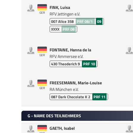
FINK, Luisa
GER
RFV Jettingen e.V.
007
Alice 358
PRF 08/1
09
XXXX
PRF 08
FONTAINE, Hanna de la
GER
RFV Ammersee e.V.
430
Theoderich 9
PRF 10
FREESEMANN, Marie-Louise
GER
RA München e.V.
087
Dark Chocolate K 2
PRF 11
G - NAME DES TEILNEHMERS
GAETH, Isabel