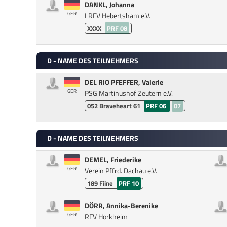
DANKL, Johanna
GER
LRFV Hebertsham e.V.
XXXX
PRF 08
D - NAME DES TEILNEHMERS
DEL RIO PFEFFER, Valerie
GER
PSG Martinushof Zeutern e.V.
052
Braveheart 61
PRF 06
07
D - NAME DES TEILNEHMERS
DEMEL, Friederike
GER
Verein Pffrd. Dachau e.V.
189
Fiine
PRF 10
DÖRR, Annika-Berenike
GER
RFV Horkheim