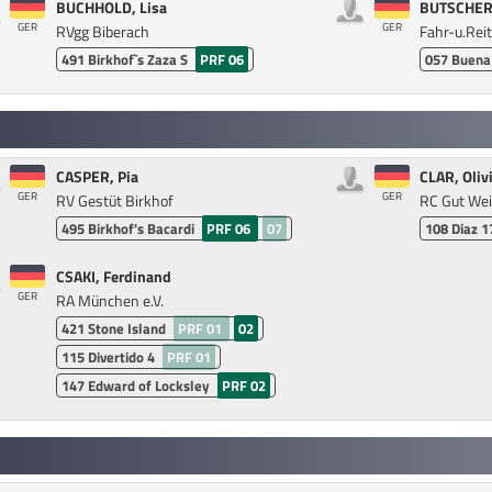
BUCHHOLD, Lisa
BUTSCHER,
GER
GER
RVgg Biberach
Fahr-u.Rei
491
Birkhof`s Zaza S
PRF 06
057
Buena
CASPER, Pia
CLAR, Oliv
GER
GER
RV Gestüt Birkhof
RC Gut Wei
495
Birkhof's Bacardi
PRF 06
07
108
Diaz 1
CSAKI, Ferdinand
GER
RA München e.V.
421
Stone Island
PRF 01
02
115
Divertido 4
PRF 01
147
Edward of Locksley
PRF 02