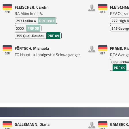
FLEISCHER, Carolin
FLEISCHMA
GER
GER
RA München e.V.
RFV Ostra
297
Latika 4
PRF 08/1
272
High 
XXXX
PRF 08
245
Georg
355
Quel-Doudou
PRF 09
FÖRTSCH, Michaela
FRANK, Ri
GER
GER
TG Haupt- u.Landgestüt Schwaiganger
RFV Wang
039
Birkho
PRF 09
GALLEMANN, Diana
GAMBECK, 