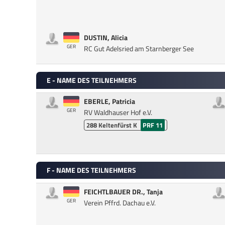
DUSTIN, Alicia
GER
RC Gut Adelsried am Starnberger See
E - NAME DES TEILNEHMERS
EBERLE, Patricia
GER
RV Waldhauser Hof e.V.
288
Keltenfürst K
PRF 11
F - NAME DES TEILNEHMERS
FEICHTLBAUER DR., Tanja
GER
Verein Pffrd. Dachau e.V.