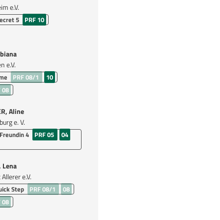
im e.V.
ecret 5
PRF 10
biana
 e.V.
yme
PRF 08/1
10
 08
, Aline
urg e. V.
Freundin 4
PRF 05
04
 Lena
Allerer e.V.
ick Step
PRF 08/1
08
 08