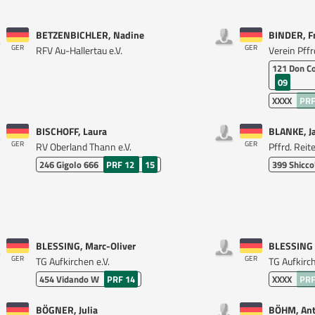
BETZENBICHLER, Nadine
BINDER, F
GER
GER
RFV Au-Hallertau e.V.
Verein Pffr
121
Don C
09
XXXX
PRF
BISCHOFF, Laura
BLANKE, J
GER
GER
RV Oberland Thann e.V.
Pffrd. Reit
246
Gigolo 666
PRF 12
15
399
Shicco
BLESSING, Marc-Oliver
BLESSING 
GER
GER
TG Aufkirchen e.V.
TG Aufkirch
454
Vidando W
PRF 14
XXXX
PRF
BÖGNER, Julia
BÖHM, Ant