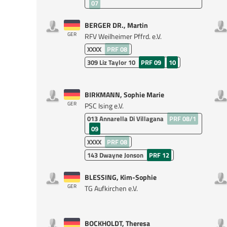
07
BERGER DR., Martin
GER
RFV Weilheimer Pffrd. e.V.
XXXX
PRF 08
309
Liz Taylor 10
PRF 09
10
BIRKMANN, Sophie Marie
GER
PSC Ising e.V.
013
Annarella Di Villagana
PRF 08/1
09
XXXX
PRF 08
143
Dwayne Jonson
PRF 12
BLESSING, Kim-Sophie
GER
TG Aufkirchen e.V.
BOCKHOLDT, Theresa