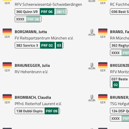
GER
GER
RFV Scheerwiesental-Schwieberdingen
RC Forchhe
360
Quinn VR
PRF 06
08/1
036
Best S
XXXX
PRF 08
BORGMANN, Jutta
BRAND, Fa
GER
GER
FV Reitsportzentrum München e.V.
RA München
382
Sanrico 3
PRF 02
03
362
Ragt
XXXX
PRF
BRAUNEGGER, Julia
BREGENZER
GER
GER
RV Hohenbrunn e.V.
RFV Moritzb
037
Beste 
02
BROMBACH, Claudia
BRUNNER,
GER
GER
Pffrd. Reiterhof Laurent e.V.
TSG Hofgut 
138
Dubbi Duplo
PRF 09
134
DSP Qu
XXXX
PRF