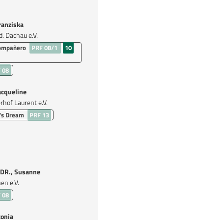
ranziska
d. Dachau e.V.
ompañero
PRF 08/1
10
 08
acqueline
erhof Laurent e.V.
's Dream
PRF 13
DR., Susanne
en e.V.
 08
onia