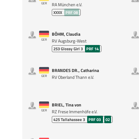
GER
RA München e.V.
XXXX
PRF 08
BÖHM, Claudia
GER
RV Augsburg-West
253
Glossy Girl 3
PRF 14
BRANDES DR., Catharina
GER
RV Oberland Thann e.V.
BRIEL, Tina von
GER
RZ Frese Immenhöfe e.V.
425
Tallahassee 3
PRF 03
02