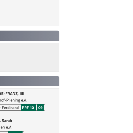
-FRANZ, Jill
f-Pliening e.V.
- Ferdinand
PRF 10
09
 Sarah
en e.V.