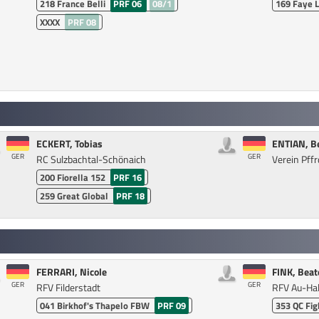
218
France Belli
PRF 06
08/1
169
Faye 
XXXX
PRF 08
ECKERT, Tobias
ENTIAN, B
GER
GER
RC Sulzbachtal-Schönaich
Verein Pffr
200
Fiorella 152
PRF 16
259
Great Global
PRF 18
FERRARI, Nicole
FINK, Beat
GER
GER
RFV Filderstadt
RFV Au-Hall
041
Birkhof's Thapelo FBW
PRF 09
353
QC Fig