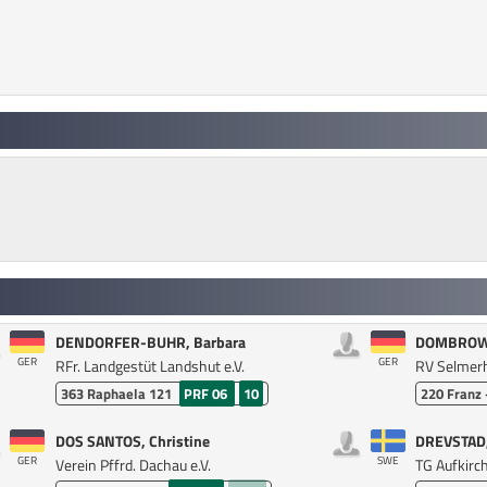
DENDORFER-BUHR, Barbara
DOMBROWE
GER
GER
RFr. Landgestüt Landshut e.V.
RV Selmerho
363
Raphaela 121
PRF 06
10
220
Franz 
DOS SANTOS, Christine
DREVSTAD,
GER
SWE
Verein Pffrd. Dachau e.V.
TG Aufkirch