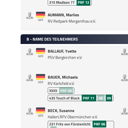
315
Madison 77
PRF 12
AUMANN, Marlies
GER
RV Reitpark Mergenthau e.V.
B - NAME DES TEILNEHMERS
BALLAUF, Yvette
GER
PSV Bergkirchen e.V.
BAUER, Michaela
GER
RV Karlsfeld e.V.
XXXX
PRF 08
435
Touch of Black
PRF 11
08
09
BECK, Susanne
GER
Hallert.RFV Obermünchen e.V.
231
Fritz von Fürstenlicht
PRF 06