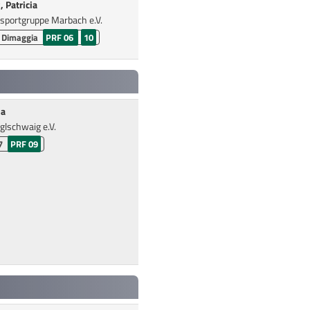
 Patricia
tsportgruppe Marbach e.V.
 Dimaggia
PRF 06
10
ia
glschwaig e.V.
7
PRF 09