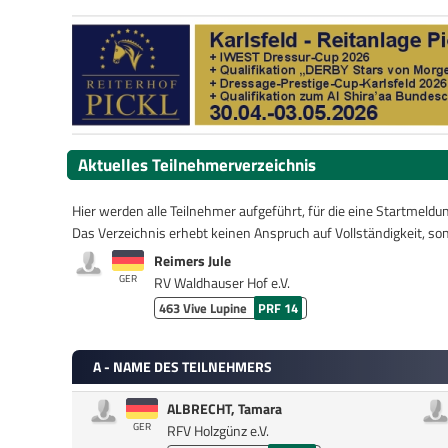
Aktuelles Teilnehmerverzeichnis
Hier werden alle Teilnehmer aufgeführt, für die eine Startmeld
Das Verzeichnis erhebt keinen Anspruch auf Vollständigkeit, son
Reimers Jule
GER
RV Waldhauser Hof e.V.
463
Vive Lupine
PRF 14
A - NAME DES TEILNEHMERS
ALBRECHT, Tamara
GER
RFV Holzgünz e.V.