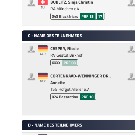
BUBLITZ, Sinja Christin
SUI
RA München e.V.
043
Blackfriars
PRF 18
17
C - NAME DES TEILNEHMERS
CASPER, Nicole
GER
RV Gestüt Birkhof
XXXX
PRF 08
CORTENRAAD-WENNINGER DR.,
GER
Annette
TSG Hofgut Allerer e.V.
024
Bassantino
PRF 10
D - NAME DES TEILNEHMERS