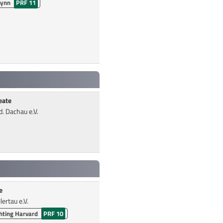
Lynn
PRF 11
eate
d. Dachau e.V.
e
ertau e.V.
hting Harvard
PRF 10