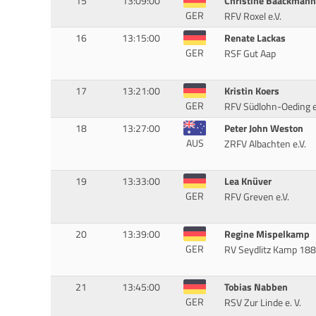
15
13:09:00
Christine Baackmann
GER
RFV Roxel e.V.
16
13:15:00
Renate Lackas
GER
RSF Gut Aap
17
13:21:00
Kristin Koers
GER
RFV Südlohn-Oeding e
18
13:27:00
Peter John Weston
AUS
ZRFV Albachten e.V.
19
13:33:00
Lea Knüver
GER
RFV Greven e.V.
20
13:39:00
Regine Mispelkamp
GER
RV Seydlitz Kamp 18
21
13:45:00
Tobias Nabben
GER
RSV Zur Linde e. V.