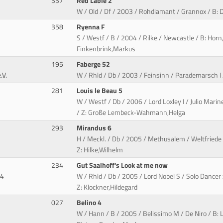
337
Red Lable 2
W / Old / Df / 2003 / Rohdiamant / Grannox / B: 
358
Ryenna F
S / Westf / B / 2004 / Rilke / Newcastle / B: Horn,
Finkenbrink,Markus
195
Faberge 52
.V.
W / Rhld / Db / 2003 / Feinsinn / Parademarsch I / 
281
Louis le Beau 5
W / Westf / Db / 2006 / Lord Loxley I / Julio Mar
/ Z: Große Lembeck-Wahmann,Helga
293
Mirandus 6
H / Meckl. / Db / 2005 / Methusalem / Weltfriede /
Z: Hilke,Wilhelm
234
Gut Saalhoff's Look at me now
84
W / Rhld / Db / 2005 / Lord Nobel S / Solo Dancer
Z: Klockner,Hildegard
027
Belino 4
W / Hann / B / 2005 / Belissimo M / De Niro / B: 