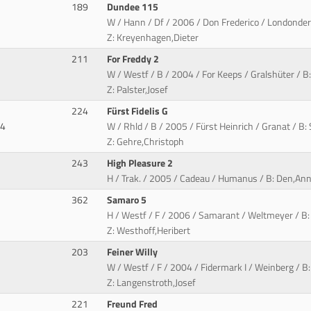
189
Dundee 115
W / Hann / Df / 2006 / Don Frederico / Londonder
Z: Kreyenhagen,Dieter
211
For Freddy 2
W / Westf / B / 2004 / For Keeps / Gralshüter / B:
Z: Palster,Josef
224
Fürst Fidelis G
84
W / Rhld / B / 2005 / Fürst Heinrich / Granat / B:
Z: Gehre,Christoph
243
High Pleasure 2
H / Trak. / 2005 / Cadeau / Humanus / B: Den,Ann
362
Samaro 5
H / Westf / F / 2006 / Samarant / Weltmeyer / B:
Z: Westhoff,Heribert
203
Feiner Willy
W / Westf / F / 2004 / Fidermark I / Weinberg /
Z: Langenstroth,Josef
221
Freund Fred