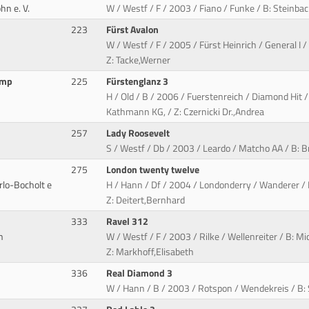
hn e. V.
W / Westf / F / 2003 / Fiano / Funke / B: Steinbac
223
Fürst Avalon
W / Westf / F / 2005 / Fürst Heinrich / General I 
Z: Tacke,Werner
amp
225
Fürstenglanz 3
H / Old / B / 2006 / Fuerstenreich / Diamond Hit
Kathmann KG, / Z: Czernicki Dr.,Andrea
257
Lady Roosevelt
S / Westf / Db / 2003 / Leardo / Matcho AA / B: 
275
London twenty twelve
rlo-Bocholt e
H / Hann / Df / 2004 / Londonderry / Wanderer / B
Z: Deitert,Bernhard
333
Ravel 312
n
W / Westf / F / 2003 / Rilke / Wellenreiter / B: Mi
Z: Markhoff,Elisabeth
336
Real Diamond 3
W / Hann / B / 2003 / Rotspon / Wendekreis / B: Sc