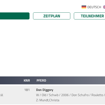
DEUTSCH
ZEITPLAN
TEILNEHMER
KNR
PFERD
181
Don Diggory
.V.
W / Old / Schwb / 2006 / Don Schufro / Rouletto /
Z: Mundt,Christa