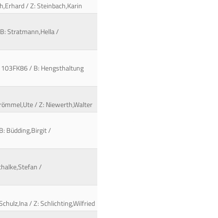
h,Erhard / Z: Steinbach,Karin
/ B: Stratmann,Hella /
 / 103FK86 / B: Hengsthaltung
Brömmel,Ute / Z: Niewerth,Walter
: Büdding,Birgit /
chalke,Stefan /
hulz,Ina / Z: Schlichting,Wilfried