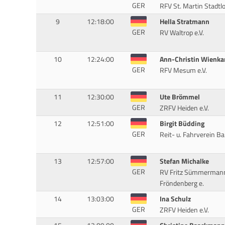
GER
RFV St. Martin Stadtlo
9
12:18:00
Hella Stratmann
GER
RV Waltrop e.V.
10
12:24:00
Ann-Christin Wienk
GER
RFV Mesum e.V.
11
12:30:00
Ute Brömmel
GER
ZRFV Heiden e.V.
12
12:51:00
Birgit Büdding
GER
Reit- u. Fahrverein Ba
13
12:57:00
Stefan Michalke
GER
RV Fritz Sümmerman
Fröndenberg e.
14
13:03:00
Ina Schulz
GER
ZRFV Heiden e.V.