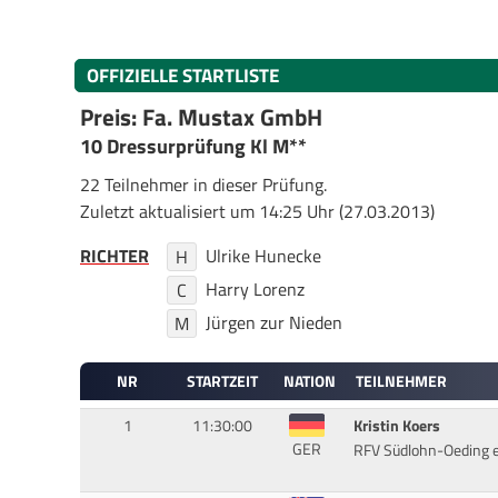
OFFIZIELLE STARTLISTE
Preis: Fa. Mustax GmbH
10 Dressurprüfung Kl M**
22 Teilnehmer in dieser Prüfung.
Zuletzt aktualisiert um 14:25 Uhr (27.03.2013)
RICHTER
Ulrike Hunecke
H
Harry Lorenz
C
Jürgen zur Nieden
M
NR
STARTZEIT
NATION
TEILNEHMER
1
11:30:00
Kristin Koers
GER
RFV Südlohn-Oeding e