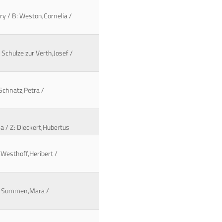
ry / B: Weston,Cornelia /
 Schulze zur Verth,Josef /
 Schnatz,Petra /
a / Z: Dieckert,Hubertus
 Westhoff,Heribert /
 B: Summen,Mara /