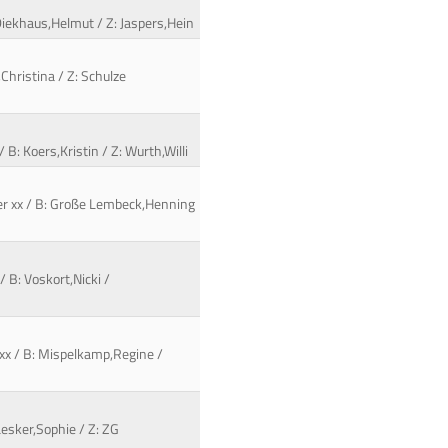
Diekhaus,Helmut / Z: Jaspers,Hein
Christina / Z: Schulze
B: Koers,Kristin / Z: Wurth,Willi
iner xx / B: Große Lembeck,Henning
 B: Voskort,Nicki /
 xx / B: Mispelkamp,Regine /
Lesker,Sophie / Z: ZG