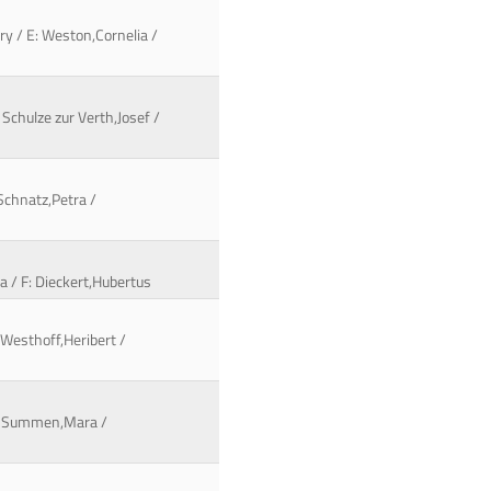
ry / E: Weston,Cornelia /
 Schulze zur Verth,Josef /
 Schnatz,Petra /
a / F: Dieckert,Hubertus
 Westhoff,Heribert /
 E: Summen,Mara /