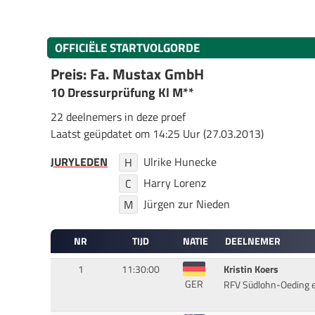
OFFICIËLE STARTVOLGORDE
Preis: Fa. Mustax GmbH
10 Dressurprüfung Kl M**
22 deelnemers in deze proef
Laatst geüpdatet om 14:25 Uur (27.03.2013)
JURYLEDEN
Ulrike Hunecke
H
Harry Lorenz
C
Jürgen zur Nieden
M
NR
TIJD
NATIE
DEELNEMER
1
11:30:00
Kristin Koers
GER
RFV Südlohn-Oeding e