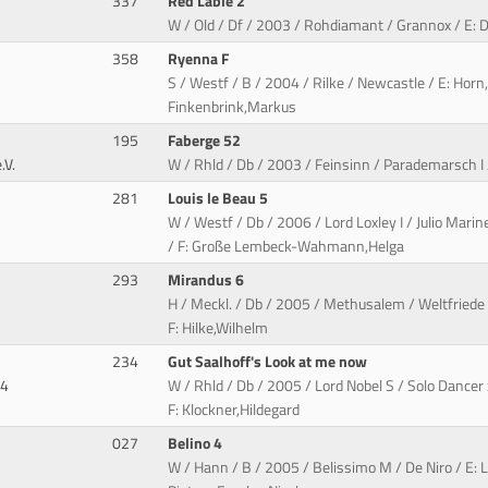
337
Red Lable 2
W / Old / Df / 2003 / Rohdiamant / Grannox / E: 
358
Ryenna F
S / Westf / B / 2004 / Rilke / Newcastle / E: Horn,
Finkenbrink,Markus
195
Faberge 52
.V.
W / Rhld / Db / 2003 / Feinsinn / Parademarsch I / 
281
Louis le Beau 5
W / Westf / Db / 2006 / Lord Loxley I / Julio Mar
/ F: Große Lembeck-Wahmann,Helga
293
Mirandus 6
H / Meckl. / Db / 2005 / Methusalem / Weltfriede /
F: Hilke,Wilhelm
234
Gut Saalhoff's Look at me now
84
W / Rhld / Db / 2005 / Lord Nobel S / Solo Dancer
F: Klockner,Hildegard
027
Belino 4
W / Hann / B / 2005 / Belissimo M / De Niro / E: L