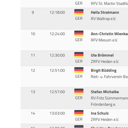
GER
RFV St. Martin Stadtlo
9
12:18:00
Hella Stratmann
GER
RV Waltrop e.V.
10
12:24:00
Ann-Christin Wienk
GER
RFV Mesum e.V.
11
12:30:00
Ute Brömmel
GER
ZRFV Heiden e.V.
12
12:51:00
Birgit Büdding
GER
Reit- u. Fahrverein Ba
13
12:57:00
Stefan Michalke
GER
RV Fritz Sümmerman
Fröndenberg e.
14
13:03:00
Ina Schulz
GER
ZRFV Heiden e.V.