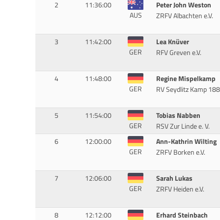
2
11:36:00
Peter John Weston
AUS
ZRFV Albachten e.V.
3
11:42:00
Lea Knüver
GER
RFV Greven e.V.
4
11:48:00
Regine Mispelkamp
GER
RV Seydlitz Kamp 18
5
11:54:00
Tobias Nabben
GER
RSV Zur Linde e. V.
6
12:00:00
Ann-Kathrin Wilting
GER
ZRFV Borken e.V.
7
12:06:00
Sarah Lukas
GER
ZRFV Heiden e.V.
8
12:12:00
Erhard Steinbach