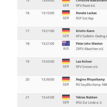
15
13:09:00
Christine Baackmann
GER
RFV Roxel e.V.
16
13:15:00
Renate Lackas
GER
RSF Gut Aap
17
13:21:00
Kristin Koers
GER
RFV Südlohn-Oeding e
18
13:27:00
Peter John Weston
AUS
ZRFV Albachten e.V.
19
13:33:00
Lea Knüver
GER
RFV Greven e.V.
20
13:39:00
Regine Mispelkamp
GER
RV Seydlitz Kamp 18
21
13:45:00
Tobias Nabben
GER
RSV Zur Linde e. V.