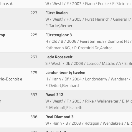
hn e. V.
W / Westf / F / 2003 / Fiano / Funke / E: Steinbac
223
Fürst Avalon
W / Westf / F / 2005 / Fürst Heinrich / General I /
F: Tacke,Werner
amp
225
Fürstenglanz 3
H / Old / B / 2006 / Fuerstenreich / Diamond Hit
Kathmann KG, / F: Czernicki Dr.,Andrea
257
Lady Roosevelt
S / Westf / Db / 2003 / Leardo / Matcho AA / E: 
275
London twenty twelve
rlo-Bocholt e
H / Hann / Df / 2004 / Londonderry / Wanderer / E
F: Deitert,Bernhard
333
Ravel 312
n
W / Westf / F / 2003 / Rilke / Wellenreiter / E: Mi
F: Markhoff,Elisabeth
336
Real Diamond 3
W / Hann / B / 2003 / Rotspon / Wendekreis / E: Sc