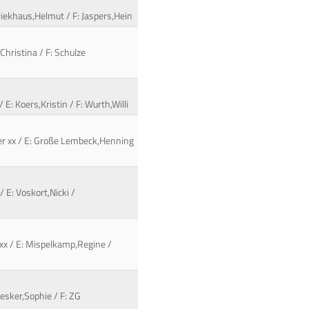
Diekhaus,Helmut / F: Jaspers,Hein
Christina / F: Schulze
E: Koers,Kristin / F: Wurth,Willi
iner xx / E: Große Lembeck,Henning
 E: Voskort,Nicki /
 xx / E: Mispelkamp,Regine /
esker,Sophie / F: ZG