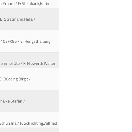
h,Erhard / F: Steinbach,Karin
 E: Stratmann,Hella /
 / 103FK86 / E: Hengsthaltung
Brömmel,Ute / F: Niewerth,Walter
: Büdding,Birgit /
chalke,Stefan /
hulz,Ina / F: Schlichting,Wilfried