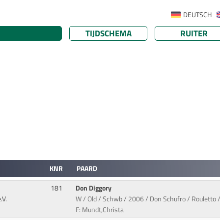
DEUTSCH
TIJDSCHEMA
RUITER
KNR
PAARD
181
Don Diggory
.V.
W / Old / Schwb / 2006 / Don Schufro / Rouletto /
F: Mundt,Christa