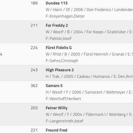
189
Dundee 115
W / Hann / Df / 2006 / Don Frederico / Londonder
F: Kreyenhagen,Dieter
211
For Freddy 2
W / Westf / B / 2004 / For Keeps / Gralshüter / E:
F: Palster,Josef
224
Fürst Fidelis G
84
W / Rhld / B / 2005 / Fürst Heinrich / Granat / E:
F: Gehre,Christoph
243
High Pleasure 2
H / Trak. / 2005 / Cadeau / Humanus / E: Den,Ann
362
Samaro 5
H / Westf / F / 2006 / Samarant / Weltmeyer / E:
F: Westhoff,Heribert
203
Feiner Willy
W / Westf / F / 2004 / Fidermark I / Weinberg /
F: Langenstroth,Josef
221
Freund Fred