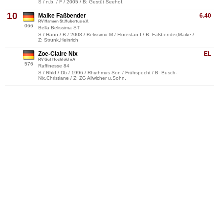
S / n.b. / F / 2005 / B: Gestüt Seehof,
10
Maike Faßbender
6.40
RV Hamern St.Hubertus e.V.
066
Bella Belissima ST
S / Hann / B / 2008 / Belissimo M / Florestan I / B: Faßbender,Maike /
Z: Strunk,Heinrich
Zoe-Claire Nix
EL
RV Gut Hochfeld e.V
576
Raffinesse 84
S / Rhld / Db / 1996 / Rhythmus Son / Frühspecht / B: Busch-
Nix,Christiane / Z: ZG Allwicher u.Sohn,