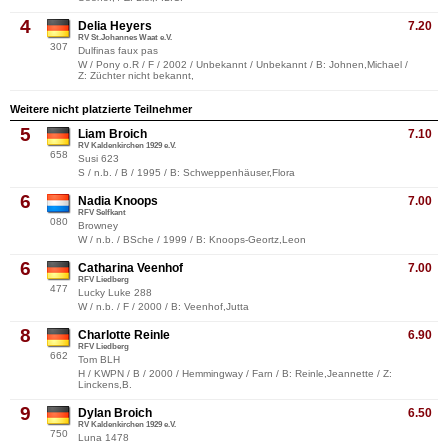
4
Delia Heyers
7.20
RV St.Johannes Waat e.V.
307
Dulfinas faux pas
W / Pony o.R / F / 2002 / Unbekannt / Unbekannt / B: Johnen,Michael /
Z: Züchter nicht bekannt,
Weitere nicht platzierte Teilnehmer
5
Liam Broich
7.10
RV Kaldenkirchen 1929 e.V.
658
Susi 623
S / n.b. / B / 1995 / B: Schweppenhäuser,Flora
6
Nadia Knoops
7.00
RFV Selfkant
080
Browney
W / n.b. / BSche / 1999 / B: Knoops-Geortz,Leon
6
Catharina Veenhof
7.00
RFV Liedberg
477
Lucky Luke 288
W / n.b. / F / 2000 / B: Veenhof,Jutta
8
Charlotte Reinle
6.90
RFV Liedberg
662
Tom BLH
H / KWPN / B / 2000 / Hemmingway / Farn / B: Reinle,Jeannette / Z:
Linckens,B.
9
Dylan Broich
6.50
RV Kaldenkirchen 1929 e.V.
750
Luna 1478