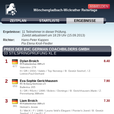
ANMELDEN
Mönchengladbach-Wickrather Reitertage
ZEITPLAN
STARTLISTE
ERGEBNISSE
Ergebnisse:
11 Teilnehmer in dieser Prüfung.
Zuletzt aktualisiert um 18:29 Uhr (15.09.2013)
Richter:
Hans-Peter Kappes
Pia Elena Kroll-Fiedler
PREIS DER EHC GERMAN COACHBILDERS GMBH
03 STILSPRINGPRÜFUNG KL.E
1
Dylan Broich
8.40
RV Kaldenkirchen 1929 e.V.
677
Valentino 279
H / DR / 2004 / Valido / Top Nonstop / B: Gestüt Seehof, / Z:
Leitner,Paul-Gerhard
2
Eva-Sophie Gerichhausen
7.90
RC St.Georg Günhoven e.V.
053
Ballerina 265
S / DR / RSchi / 1996 / Bolero / Domingo / B: Gerichhausen,Marie / Z:
Pennekamp,Wilhelm
3
Liam Broich
7.30
RV Kaldenkirchen 1929 e.V.
391
Heitrak's Jessie
S / Wel.K / F / 1999 / Leuns Veld's Elegant / Pionier's Joerd / B: Gestüt
Seehof, / Z: Lier,P.L.C.