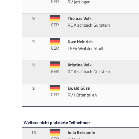
GER
RV Jettingen
9
Thomas Volk
GER
RC Aischbach Gültstein
9
Uwe Heinrich
GER
LRFV Weil der Stadt
9
Kristina Volk
GER
RC Aischbach Gültstein
9
Ewald Güss
GER
RV Hüttental e.V
Weitere nicht platzierte Teilnehmer
13
Julia Brösamle
GER