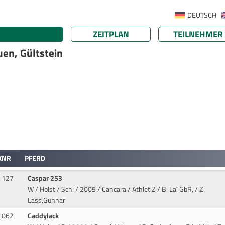
DEUTSCH
ZEITPLAN
TEILNEHMER
uen, Gültstein
KNR
PFERD
127
Caspar 253
W / Holst / Schi / 2009 / Cancara / Athlet Z
/ B: La¯ GbR, / Z:
Lass,Gunnar
062
Caddylack