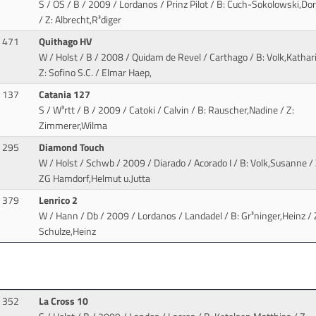
S / OS / B / 2009 / Lordanos / Prinz Pilot
/ B: Cuch-Sokolowski,Dor
/ Z: Albrecht,R³diger
471
Quithago HV
W / Holst / B / 2008 / Quidam de Revel / Carthago
/ B: Volk,Kathar
Z: Sofino S.C. / Elmar Haep,
137
Catania 127
S / W³rtt / B / 2009 / Catoki / Calvin
/ B: Rauscher,Nadine / Z:
Zimmerer,Wilma
295
Diamond Touch
W / Holst / Schwb / 2009 / Diarado / Acorado I
/ B: Volk,Susanne / 
ZG Hamdorf,Helmut u.Jutta
379
Lenrico 2
W / Hann / Db / 2009 / Lordanos / Landadel
/ B: Gr³ninger,Heinz / 
Schulze,Heinz
352
La Cross 10