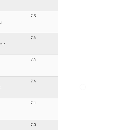
7.5
u,
7.4
ra /
7.4
7.4
:
7.1
7.0