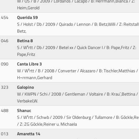
W / OS / B / 2009 / Lordanos / Lacapo
/ B: Herrmann,Bianca / Z:
Heim,Gerold
454
Querida 59
S / Holst / Db / 2009 / Quirado / Lennon
/ B: Betz,Willi / Z: Reitstall
Betz,
046
Betina 8
S / W³rtt / Db / 2009 / Betel xx / Quick Dancer I
/ B: Pape,Fritz / Z:
Pape,Fritz
090
Canta Libre 3
W / W³rtt / B / 2008 / Converter / Alcazaro
/ B: Tischler,Matthias / 
H÷rrmann,Gerhard
323
Galopino
W / KWPN / Schi / 2008 / Gentleman / Voltaire
/ B: Krau¯,Bettina / 
Verbakel,W.
488
Shanuc
S / W³rtt / Schwb / 2009 / Sir Oldenburg / Tullamore
/ B: Gõckle,Re
/ Z: ZG Gõckle,Reiner u. Michaela
013
Amaretta 14