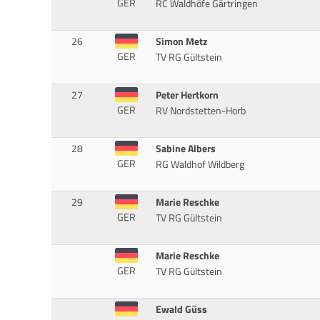
GER
RC Waldhöfe Gärtringen
26
Simon Metz
GER
TV RG Gültstein
27
Peter Hertkorn
GER
RV Nordstetten-Horb
28
Sabine Albers
GER
RG Waldhof Wildberg
29
Marie Reschke
GER
TV RG Gültstein
Marie Reschke
GER
TV RG Gültstein
Ewald Güss