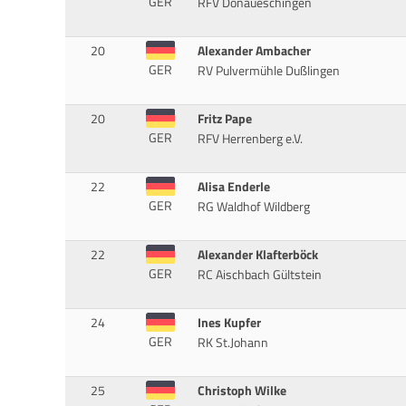
GER
RFV Donaueschingen
20
Alexander Ambacher
GER
RV Pulvermühle Dußlingen
20
Fritz Pape
GER
RFV Herrenberg e.V.
22
Alisa Enderle
GER
RG Waldhof Wildberg
22
Alexander Klafterböck
GER
RC Aischbach Gültstein
24
Ines Kupfer
GER
RK St.Johann
25
Christoph Wilke