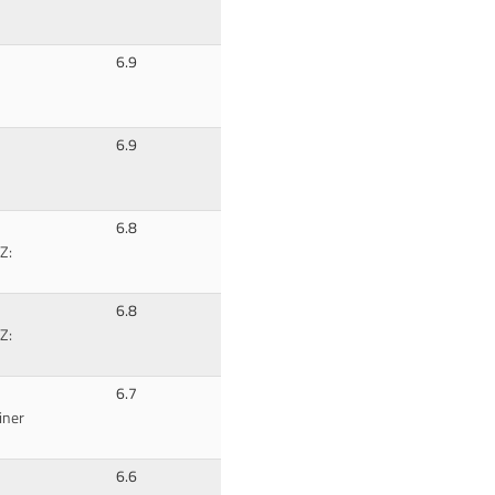
6.9
6.9
6.8
Z:
6.8
Z:
6.7
iner
6.6