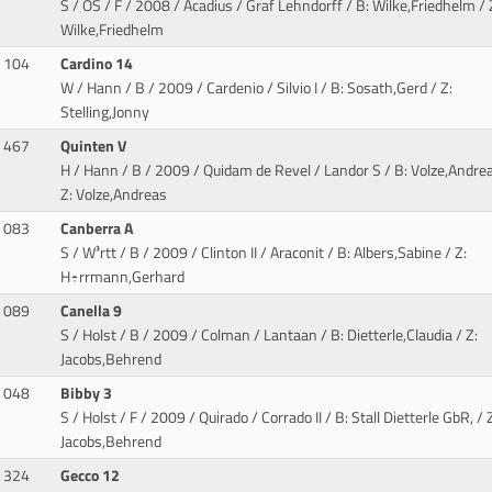
S / OS / F / 2008 / Acadius / Graf Lehndorff
/ B: Wilke,Friedhelm / 
Wilke,Friedhelm
104
Cardino 14
W / Hann / B / 2009 / Cardenio / Silvio I
/ B: Sosath,Gerd / Z:
Stelling,Jonny
467
Quinten V
H / Hann / B / 2009 / Quidam de Revel / Landor S
/ B: Volze,Andrea
Z: Volze,Andreas
083
Canberra A
S / W³rtt / B / 2009 / Clinton II / Araconit
/ B: Albers,Sabine / Z:
H÷rrmann,Gerhard
089
Canella 9
S / Holst / B / 2009 / Colman / Lantaan
/ B: Dietterle,Claudia / Z:
Jacobs,Behrend
048
Bibby 3
S / Holst / F / 2009 / Quirado / Corrado II
/ B: Stall Dietterle GbR, / 
Jacobs,Behrend
324
Gecco 12