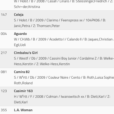
W / Holst / B / 2008 / Casall / Linaro
/ B: Steisslinger,Friedrich / Z:
Schr÷der,Kristina
147
Celeja
S / Holst / B / 2009 / Clarimo / Feenspross xx
/ 104PK06 / B:
Janic,Petra / Z: Thomsen,Peter
004
Aguardo
W / CH.Wb / B / 2009 / Acodetto I / Calando II
/ B: Jaques,Christian 
Egli,Ueli
217
Cimbalou's Girl
S / Westf / Db / 2009 / Cassini Boy Junior / Cordalme Z
/ B: Welke
Hess,Kerstin / Z: Welke-Hess,Kerstin
081
Camira 82
S / W³rtt / Db / 2009 / Couleur Noire / Cento
/ B: Roth,Luisa Sophie 
Roth,Roland
123
Casimir 163
H / W³rtt / F / 2008 / Colman / Iwanowitsch xx
/ B: Dieti,Karl / Z:
Dieti,Karl
355
L.A. Woman