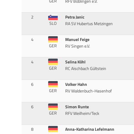
GER
RFV Böblingen e.V.
2
Petra Janic
SLO
RA SV Hubertus Metzingen
4
Manuel Feige
GER
RV Singen e.V.
4
Selina Köhl
GER
RC Aischbach Gültstein
6
Volker Hahn
GER
RV Waldenbuch-Hasenhof
6
Simon Runte
GER
RFV Weilheim/Teck
8
Anna-Katharina Lefelmann