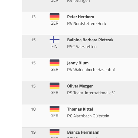
RV Jettingen
13
Peter Hertkorn
GER
RV Nordstetten-Horb
15
Balbina Barbara Pietrzak
FIN
RSC Salzstetten
15
Jenny Blum
GER
RV Waldenbuch-Hasenhof
15
Oliver Mezger
GER
RS Team-International e.V
18
Thomas Kittel
GER
RC Aischbach Gültstein
19
Bianca Herrmann