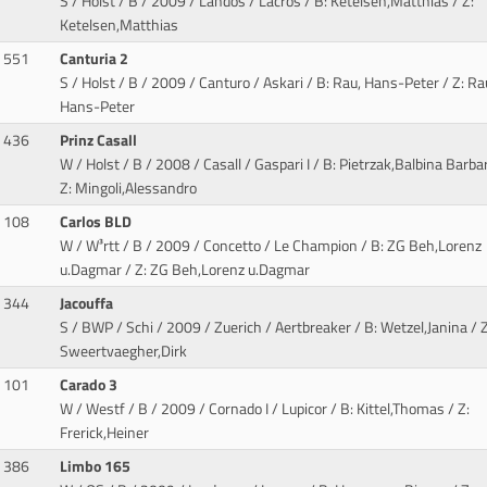
S / Holst / B / 2009 / Landos / Lacros
/ B: Ketelsen,Matthias / Z:
Ketelsen,Matthias
551
Canturia 2
S / Holst / B / 2009 / Canturo / Askari
/ B: Rau, Hans-Peter / Z: Ra
Hans-Peter
436
Prinz Casall
W / Holst / B / 2008 / Casall / Gaspari I
/ B: Pietrzak,Balbina Barba
Z: Mingoli,Alessandro
108
Carlos BLD
W / W³rtt / B / 2009 / Concetto / Le Champion
/ B: ZG Beh,Lorenz
u.Dagmar / Z: ZG Beh,Lorenz u.Dagmar
344
Jacouffa
S / BWP / Schi / 2009 / Zuerich / Aertbreaker
/ B: Wetzel,Janina / Z
Sweertvaegher,Dirk
101
Carado 3
W / Westf / B / 2009 / Cornado I / Lupicor
/ B: Kittel,Thomas / Z:
Frerick,Heiner
386
Limbo 165