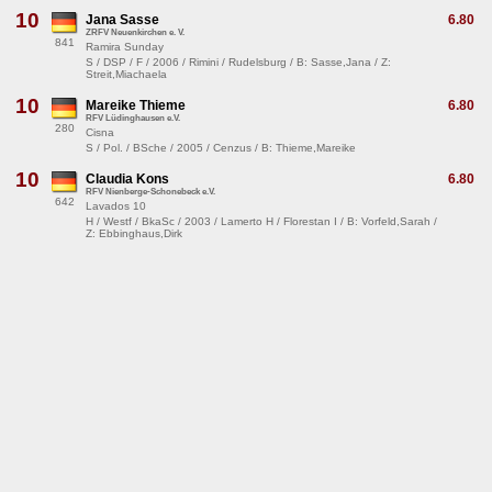
10
Jana Sasse
6.80
ZRFV Neuenkirchen e. V.
841
Ramira Sunday
S / DSP / F / 2006 / Rimini / Rudelsburg / B: Sasse,Jana / Z:
Streit,Miachaela
10
Mareike Thieme
6.80
RFV Lüdinghausen e.V.
280
Cisna
S / Pol. / BSche / 2005 / Cenzus / B: Thieme,Mareike
10
Claudia Kons
6.80
RFV Nienberge-Schonebeck e.V.
642
Lavados 10
H / Westf / BkaSc / 2003 / Lamerto H / Florestan I / B: Vorfeld,Sarah /
Z: Ebbinghaus,Dirk