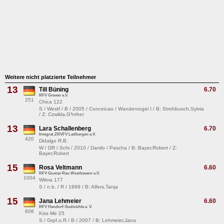
Weitere nicht platzierte Teilnehmer
13
Till Büning
6.70
RFV Greven e.V.
251
Chica 122
S / Westf / B / 2005 / Conceicao / Wandervogel I / B: Strohbusch,Sylvia
/ Z: Czwikla,G³nther
13
Lara Schallenberg
6.70
Integrat.ZRVFV Ladbergen e.V.
420
Didalgo R.B.
W / DR / Schi / 2010 / Danilo / Pascha / B: Bayer,Robert / Z:
Bayer,Robert
15
Rosa Veltmann
6.60
RFV Gustav Rau Westbevern e.V.
1004
Wilma 177
S / n.b. / R / 1999 / B: Alfers,Tanja
15
Jana Lehmeier
6.60
RFV Handorf-Sudmühle e. V.
606
Kiss Me 25
S / Grpf.o.R / B / 2007 / B: Lehmeier,Jana