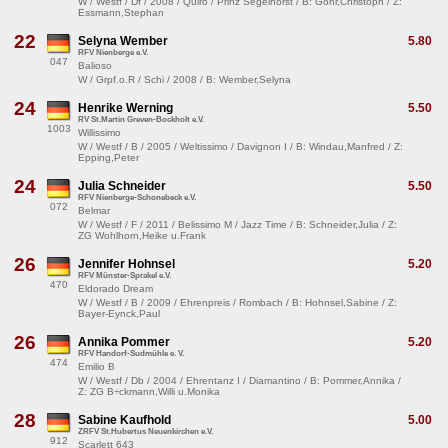
W / Westf / Df / 2008 / Quiro / Prinz Segelhorst / B: Gõhr,Christoph / Z:
Essmann,Stephan
22
Selyna Wember
5.80
RFV Nienberge e.V.
047
Balioso
W / Grpf.o.R / Schi / 2008 / B: Wember,Selyna
24
Henrike Werning
5.50
RV St.Martin Greven-Bockholt e.V.
1003
Willissimo
W / Westf / B / 2005 / Weltissimo / Davignon I / B: Windau,Manfred / Z:
Epping,Peter
24
Julia Schneider
5.50
RFV Nienberge-Schonebeck e.V.
072
Belmar
W / Westf / F / 2011 / Belissimo M / Jazz Time / B: Schneider,Julia / Z:
ZG Wohlhorn,Heike u.Frank
26
Jennifer Hohnsel
5.20
RFV Münster-Sprakel e.V.
470
Eldorado Dream
W / Westf / B / 2009 / Ehrenpreis / Rombach / B: Hohnsel,Sabine / Z:
Bayer-Eynck,Paul
26
Annika Pommer
5.20
RFV Handorf-Sudmühle e. V.
474
Emilio B
W / Westf / Db / 2004 / Ehrentanz I / Diamantino / B: Pommer,Annika /
Z: ZG B÷ckmann,Willi u.Monika
28
Sabine Kaufhold
5.00
ZRFV St.Hubertus Neuenkirchen e.V.
912
Scarlett 643