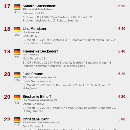
17
Sandra Stuckenholz
6.50
RFV Handorf-Sudmühle e. V.
417
Diamond Girl 15
S / Hann / B / 2006 / Don Frederico / Pik Bube II / B:
Stuckenholz,Melanie / Z: Schulze,Henning
18
Lina Mersjann
6.40
RFV Greven e.V.
263
Chiquita W
S / Westf / B / 2009 / Captain Fire / Paramount / B: Mersjann,Lina / Z:
ZG Pohlmann / Weilke,
18
Friederike Beckedorf
6.40
RFV Greven e.V.
731
Mary Poppins 58
S / DR / Falbe / 2008 / The Braes My Mobility / Singold's Drago / B:
R³scher-Konermann,Annette / Z: Meyer,Sabine
20
Julia Fraune
6.20
RFV Havixbeck-Hohenholte e.V.
924
She's Santa isn't she
S / Westf / B / 2006 / Sir Donnerhall I / Collin L / B: Volle,Josef / Z:
Volle,Josef
20
Stephanie Eithoff
6.20
RFV Nienberge-Schonebeck e.V.
435
Donna Cherie 2
S / Westf / B / 2006 / Dream On / Mon Cheri / B: Eithoff,Stephanie / Z:
Holling,Thomas
22
Christiane Gähr
5.80
RV St.Martin Greven-Bockholt e.V.
812
Quel Cadeau 2