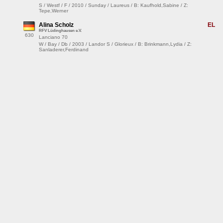
S / Westf / F / 2010 / Sunday / Laureus / B: Kaufhold,Sabine / Z:
Tepe,Werner
Alina Scholz
EL
RFV Lüdinghausen e.V.
630
Lanciano 70
W / Bay / Db / 2003 / Landor S / Glorieux / B: Brinkmann,Lydia / Z:
Sanladerer,Ferdinand