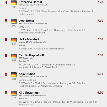
4
Katharina Herbst
7.20
RFV Gustav Rau Westbevern e.V.
500
Fawini
S / Westf / F / 2009 / F³rst Piccolo / Mon Cheri / B: Herbst,Familie / Z:
Pieke,Heinrich
5
Lynn Reher
7.10
RFV Gustav Rau Westbevern e.V.
690
Lizzy 94
S / Westf / B / 2010 / Light On / Diskret / B: Reher,Anette / Z:
R÷nnebõumer,Bernhard
6
Heike Markfort
7.00
Integrat.ZRVFV Ladbergen e.V.
730
Mareij
S / Grpf.o.R / R / 2009 / B: Markfort,Heike
6
Carolin Kappelhoff
7.00
RFV Greven e.V.
969
Tamiro 28
W / DR / B / 2009 / Timberland / Dschingis-Khan / B:
Kappelhoff,Juliane / Z: Dissel,Paul
8
Anja Stübbe
6.90
RFV Gustav Rau Westbevern e.V.
434
Donna Bella 24
S / Westf / B / 2007 / Don Kennedy / Aarking xx / B: Schulze
Hobbeling,Silke / Z: Niehaves,Hermann
8
Kira Stratmann
6.90
RFV Havixbeck-Hohenholte e.V.
538
Florkano
W / Westf / F / 1999 / Fleurop / Palisander / B: Weiligmann,Heinrich / Z:
Fehmer,Paul