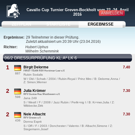
Cavallo Cup Turnier Greven-Bockholt vom 22.-24. April
ANMELDEN
2016
ZEITPLAN
STARTLISTE
ERGEBNISSE
Ergebnisse:
29 Teilnehmer in dieser Prüfung.
Zuletzt aktualisiert um 20:39 Uhr (23.04.2016)
Richter:
Hubert Uphus
Wilhelm Schemmink
06/2 DRESSURPRÜFUNG KL.A* LK 6
1
Birgit Delorme
7.40
FIRST-TEAM RSV Horstmar-Leer e.V.
887
Rubin Sodalis
W / Old / Schwb / 2004 / Rubin-Royal / Prinz Miro / B: Delorme,Anna /
Z: Simon,Werner
2
Julia Krömer
7.30
RFV Gustav Rau Westbevern e.V.
598
Jana 249
S / Westf / F / 2008 / Jazz Rubin / Perlk÷nig I / B: Kr÷mer,Julia / Z:
Wibbecke,Dirk
2
Nele Albacht
7.30
RFV Greven e.V.
436
Donna Esprit
S / DR / F / 2003 / Donchester / Valento / B: Albacht,Simone / Z:
Stegemann,Josef