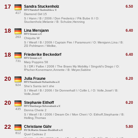
17
Sandra Stuckenholz
6.50
RFV Handorf-Sudmühle e. V.
417
Diamond Girl 15
S / Hann / B / 2006 / Don Frederico / Pik Bube II / O:
Stuckenholz,Melanie / B: Schulze,Henning
18
Lina Mersjann
6.40
RFV Greven e.V.
263
Chiquita W
S / Westf / B / 2009 / Captain Fire / Paramount / O: Mersjann,Lina / B:
ZG Pohlmann / Weilke,
18
Friederike Beckedorf
6.40
RFV Greven e.V.
731
Mary Poppins 58
S / DR / Falbe / 2008 / The Braes My Mobility / Singold's Drago / O:
R³scher-Konermann,Annette / B: Meyer,Sabine
20
Julia Fraune
6.20
RFV Havixbeck-Hohenholte e.V.
924
She's Santa isn't she
S / Westf / B / 2006 / Sir Donnerhall I / Collin L / O: Volle,Josef / B:
Volle,Josef
20
Stephanie Eithoff
6.20
RFV Nienberge-Schonebeck e.V.
435
Donna Cherie 2
S / Westf / B / 2006 / Dream On / Mon Cheri / O: Eithoff,Stephanie / B:
Holling,Thomas
22
Christiane Gähr
5.80
RV St.Martin Greven-Bockholt e.V.
812
Quel Cadeau 2