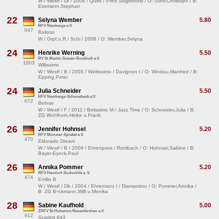
W / Westf / Df / 2008 / Quiro / Prinz Segelhorst / O: Gõhr,Christoph / B:
Essmann,Stephan
22
Selyna Wember
5.80
RFV Nienberge e.V.
047
Balioso
W / Grpf.o.R / Schi / 2008 / O: Wember,Selyna
24
Henrike Werning
5.50
RV St.Martin Greven-Bockholt e.V.
1003
Willissimo
W / Westf / B / 2005 / Weltissimo / Davignon I / O: Windau,Manfred / B:
Epping,Peter
24
Julia Schneider
5.50
RFV Nienberge-Schonebeck e.V.
072
Belmar
W / Westf / F / 2011 / Belissimo M / Jazz Time / O: Schneider,Julia / B:
ZG Wohlhorn,Heike u.Frank
26
Jennifer Hohnsel
5.20
RFV Münster-Sprakel e.V.
470
Eldorado Dream
W / Westf / B / 2009 / Ehrenpreis / Rombach / O: Hohnsel,Sabine / B:
Bayer-Eynck,Paul
26
Annika Pommer
5.20
RFV Handorf-Sudmühle e. V.
474
Emilio B
W / Westf / Db / 2004 / Ehrentanz I / Diamantino / O: Pommer,Annika /
B: ZG B÷ckmann,Willi u.Monika
28
Sabine Kaufhold
5.00
ZRFV St.Hubertus Neuenkirchen e.V.
912
Scarlett 643