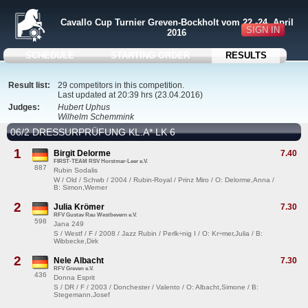
Cavallo Cup Turnier Greven-Bockholt vom 22.-24. April
SIGN IN
2016
SCHEDULE
STARTING ORDER
RESULTS
Result list:
29 competitors in this competition.
Last updated at 20:39 hrs (23.04.2016)
Judges:
Hubert Uphus
Wilhelm Schemmink
06/2 DRESSURPRÜFUNG KL.A* LK 6
1
Birgit Delorme
7.40
FIRST-TEAM RSV Horstmar-Leer e.V.
887
Rubin Sodalis
W / Old / Schwb / 2004 / Rubin-Royal / Prinz Miro / O: Delorme,Anna /
B: Simon,Werner
2
Julia Krömer
7.30
RFV Gustav Rau Westbevern e.V.
598
Jana 249
S / Westf / F / 2008 / Jazz Rubin / Perlk÷nig I / O: Kr÷mer,Julia / B:
Wibbecke,Dirk
2
Nele Albacht
7.30
RFV Greven e.V.
436
Donna Esprit
S / DR / F / 2003 / Donchester / Valento / O: Albacht,Simone / B:
Stegemann,Josef