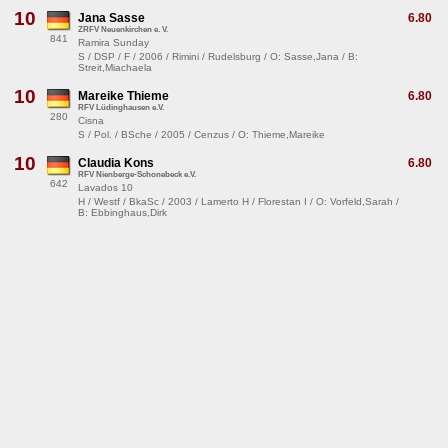
10
Jana Sasse
6.80
ZRFV Neuenkirchen e. V.
841
Ramira Sunday
S / DSP / F / 2006 / Rimini / Rudelsburg / O: Sasse,Jana / B:
Streit,Miachaela
10
Mareike Thieme
6.80
RFV Lüdinghausen e.V.
280
Cisna
S / Pol. / BSche / 2005 / Cenzus / O: Thieme,Mareike
10
Claudia Kons
6.80
RFV Nienberge-Schonebeck e.V.
642
Lavados 10
H / Westf / BkaSc / 2003 / Lamerto H / Florestan I / O: Vorfeld,Sarah /
B: Ebbinghaus,Dirk