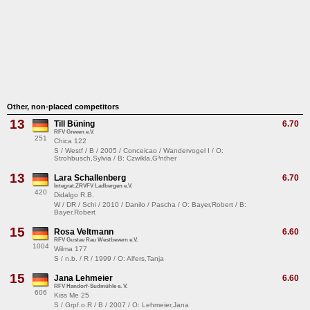
Other, non-placed competitors
13
Till Büning
6.70
RFV Greven e.V.
251
Chica 122
S / Westf / B / 2005 / Conceicao / Wandervogel I / O:
Strohbusch,Sylvia / B: Czwikla,G³nther
13
Lara Schallenberg
6.70
Integrat.ZRVFV Ladbergen e.V.
420
Didalgo R.B.
W / DR / Schi / 2010 / Danilo / Pascha / O: Bayer,Robert / B:
Bayer,Robert
15
Rosa Veltmann
6.60
RFV Gustav Rau Westbevern e.V.
1004
Wilma 177
S / n.b. / R / 1999 / O: Alfers,Tanja
15
Jana Lehmeier
6.60
RFV Handorf-Sudmühle e. V.
606
Kiss Me 25
S / Grpf.o.R / B / 2007 / O: Lehmeier,Jana