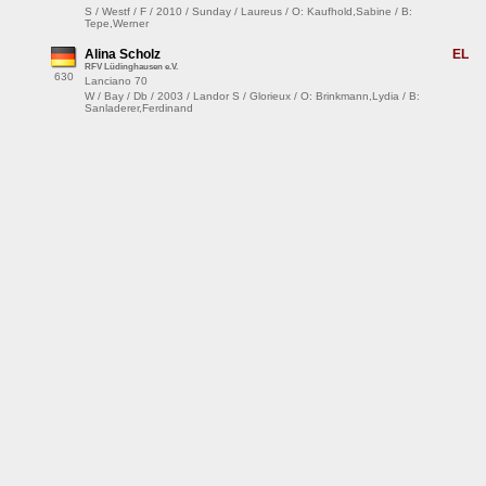
S / Westf / F / 2010 / Sunday / Laureus / O: Kaufhold,Sabine / B:
Tepe,Werner
Alina Scholz
EL
RFV Lüdinghausen e.V.
630
Lanciano 70
W / Bay / Db / 2003 / Landor S / Glorieux / O: Brinkmann,Lydia / B:
Sanladerer,Ferdinand