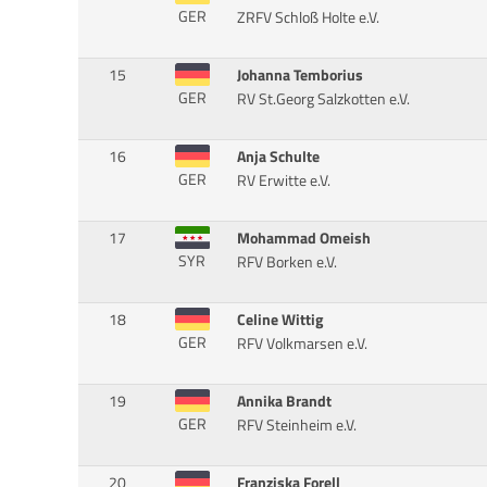
GER
ZRFV Schloß Holte e.V.
15
Johanna Temborius
GER
RV St.Georg Salzkotten e.V.
16
Anja Schulte
GER
RV Erwitte e.V.
17
Mohammad Omeish
SYR
RFV Borken e.V.
18
Celine Wittig
GER
RFV Volkmarsen e.V.
19
Annika Brandt
GER
RFV Steinheim e.V.
20
Franziska Forell