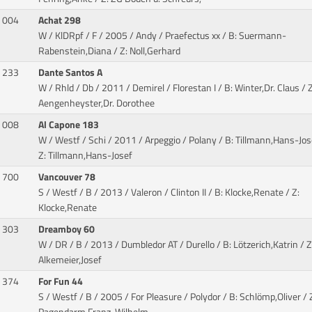
004
Achat 298
W / KlDRpf / F / 2005 / Andy / Praefectus xx
/ B: Suermann-
Rabenstein,Diana / Z: Noll,Gerhard
233
Dante Santos A
W / Rhld / Db / 2011 / Demirel / Florestan I
/ B: Winter,Dr. Claus / Z
Aengenheyster,Dr. Dorothee
008
Al Capone 183
W / Westf / Schi / 2011 / Arpeggio / Polany
/ B: Tillmann,Hans-Jos
Z: Tillmann,Hans-Josef
700
Vancouver 78
S / Westf / B / 2013 / Valeron / Clinton II
/ B: Klocke,Renate / Z:
Klocke,Renate
303
Dreamboy 60
W / DR / B / 2013 / Dumbledor AT / Durello
/ B: Lötzerich,Katrin / Z
Alkemeier,Josef
374
For Fun 44
S / Westf / B / 2005 / For Pleasure / Polydor
/ B: Schlömp,Oliver / 