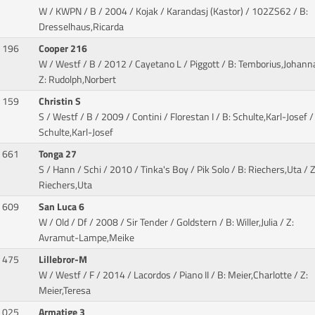
W / KWPN / B / 2004 / Kojak / Karandasj (Kastor)
/ 102ZS62 / B:
Dresselhaus,Ricarda
196
Cooper 216
W / Westf / B / 2012 / Cayetano L / Piggott
/ B: Temborius,Johann
Z: Rudolph,Norbert
159
Christin S
S / Westf / B / 2009 / Contini / Florestan I
/ B: Schulte,Karl-Josef /
Schulte,Karl-Josef
661
Tonga 27
S / Hann / Schi / 2010 / Tinka's Boy / Pik Solo
/ B: Riechers,Uta / Z
Riechers,Uta
609
San Luca 6
W / Old / Df / 2008 / Sir Tender / Goldstern
/ B: Willer,Julia / Z:
Avramut-Lampe,Meike
475
Lillebror-M
W / Westf / F / 2014 / Lacordos / Piano II
/ B: Meier,Charlotte / Z:
Meier,Teresa
025
Armatige 3