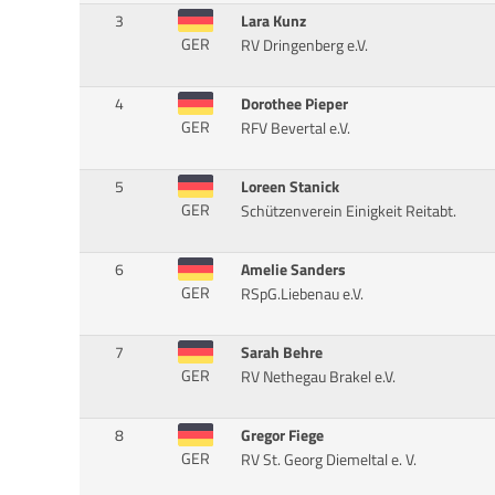
3
Lara Kunz
GER
RV Dringenberg e.V.
4
Dorothee Pieper
GER
RFV Bevertal e.V.
5
Loreen Stanick
GER
Schützenverein Einigkeit Reitabt.
6
Amelie Sanders
GER
RSpG.Liebenau e.V.
7
Sarah Behre
GER
RV Nethegau Brakel e.V.
8
Gregor Fiege
GER
RV St. Georg Diemeltal e. V.