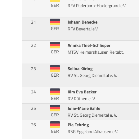
GER
RFV Paderborn-Haxtergrund e.V.
21
Johann Denecke
GER
RFV Bevertal e.V.
22
Annika Thiel-Schlieper
GER
MTSV Helmarshausen Reitabt.
23
Selina Köring
GER
RV St. Georg Diemeltal e. V.
24
Kim Eva Becker
GER
RV Rüthen e. V.
25
Julie-Marie Vahle
GER
RV St. Georg Diemeltal e. V.
26
Pia Fehring
GER
RSG Eggeland Alhausen e.V.