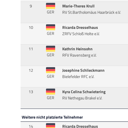
9
Marie-Theres Krull
GER
RV St.Bartholomäus Haarbrück e.V.
10
Ricarda Dresselhaus
GER
ZRFV Schloß Holte e.V.
11
Kathrin Heinsohn
GER
RFV Ravensberg e.V.
12
Josephine Schlieckmann
GER
Bielefelder RFC e.V.
13
Kyra Celina Schwietering
GER
RV Nethegau Brakel e.V.
Weitere nicht platzierte Teilnehmer
14
Ricarda Dresselhaus