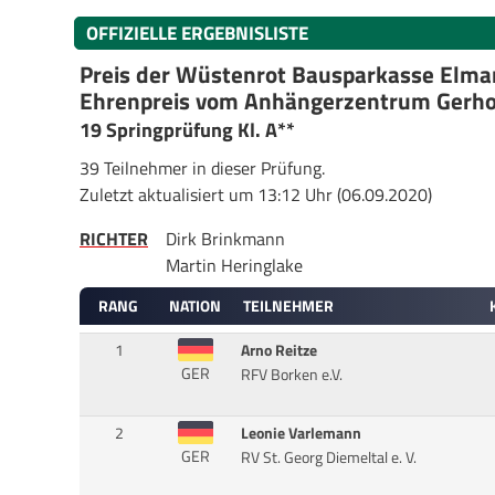
OFFIZIELLE ERGEBNISLISTE
Preis der Wüstenrot Bausparkasse Elma
Ehrenpreis vom Anhängerzentrum Gerho
19 Springprüfung Kl. A**
39 Teilnehmer in dieser Prüfung.
Zuletzt aktualisiert um 13:12 Uhr (06.09.2020)
RICHTER
Dirk Brinkmann
Martin Heringlake
RANG
NATION
TEILNEHMER
1
Arno Reitze
GER
RFV Borken e.V.
2
Leonie Varlemann
GER
RV St. Georg Diemeltal e. V.