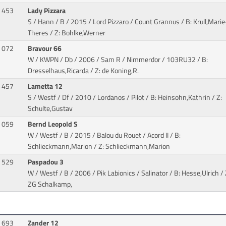
453
Lady Pizzara
S / Hann / B / 2015 / Lord Pizzaro / Count Grannus
/ B: Krull,Marie
Theres / Z: Bohlke,Werner
072
Bravour 66
W / KWPN / Db / 2006 / Sam R / Nimmerdor
/ 103RU32 / B:
Dresselhaus,Ricarda / Z: de Koning,R.
457
Lametta 12
S / Westf / Df / 2010 / Lordanos / Pilot
/ B: Heinsohn,Kathrin / Z:
Schulte,Gustav
059
Bernd Leopold S
W / Westf / B / 2015 / Balou du Rouet / Acord II
/ B:
Schlieckmann,Marion / Z: Schlieckmann,Marion
529
Paspadou 3
W / Westf / B / 2006 / Pik Labionics / Salinator
/ B: Hesse,Ulrich / 
ZG Schalkamp,
693
Zander 12