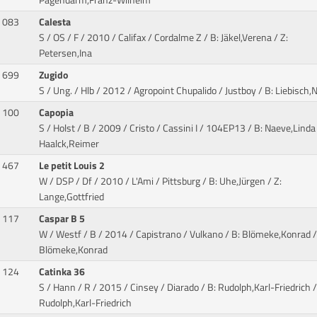
Pagendarm,Franz-Wilhelm
083
Calesta
S / OS / F / 2010 / Califax / Cordalme Z
/ B: Jäkel,Verena / Z:
Petersen,Ina
699
Zugido
S / Ung. / Hlb / 2012 / Agropoint Chupalido / Justboy
/ B: Liebisch,N
100
Capopia
S / Holst / B / 2009 / Cristo / Cassini I
/ 104EP13 / B: Naeve,Linda 
Haalck,Reimer
467
Le petit Louis 2
W / DSP / Df / 2010 / L'Ami / Pittsburg
/ B: Uhe,Jürgen / Z:
Lange,Gottfried
117
Caspar B 5
W / Westf / B / 2014 / Capistrano / Vulkano
/ B: Blömeke,Konrad /
Blömeke,Konrad
124
Catinka 36
S / Hann / R / 2015 / Cinsey / Diarado
/ B: Rudolph,Karl-Friedrich /
Rudolph,Karl-Friedrich