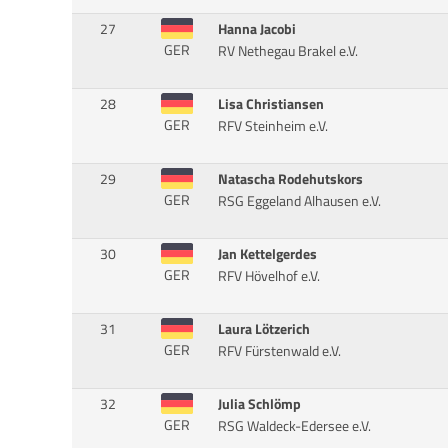
27
Hanna Jacobi
GER
RV Nethegau Brakel e.V.
28
Lisa Christiansen
GER
RFV Steinheim e.V.
29
Natascha Rodehutskors
GER
RSG Eggeland Alhausen e.V.
30
Jan Kettelgerdes
GER
RFV Hövelhof e.V.
31
Laura Lötzerich
GER
RFV Fürstenwald e.V.
32
Julia Schlömp
GER
RSG Waldeck-Edersee e.V.