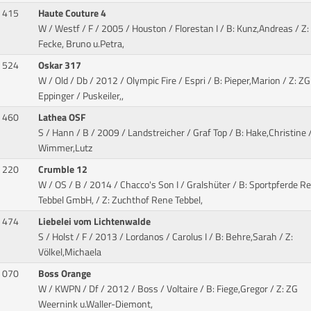
415
Haute Couture 4
W / Westf / F / 2005 / Houston / Florestan I
/ B: Kunz,Andreas / Z:
Fecke, Bruno u.Petra,
524
Oskar 317
W / Old / Db / 2012 / Olympic Fire / Espri
/ B: Pieper,Marion / Z: ZG
Eppinger / Puskeiler,,
460
Lathea OSF
S / Hann / B / 2009 / Landstreicher / Graf Top
/ B: Hake,Christine /
Wimmer,Lutz
220
Crumble 12
W / OS / B / 2014 / Chacco's Son I / Gralshüter
/ B: Sportpferde R
Tebbel GmbH, / Z: Zuchthof Rene Tebbel,
474
Liebelei vom Lichtenwalde
S / Holst / F / 2013 / Lordanos / Carolus I
/ B: Behre,Sarah / Z:
Völkel,Michaela
070
Boss Orange
W / KWPN / Df / 2012 / Boss / Voltaire
/ B: Fiege,Gregor / Z: ZG
Weernink u.Waller-Diemont,