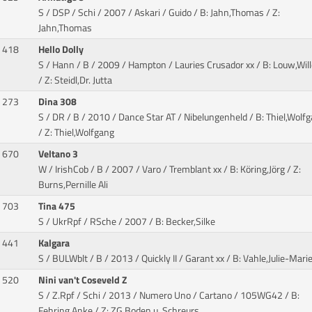
S / DSP / Schi / 2007 / Askari / Guido
/ B: Jahn,Thomas / Z:
Jahn,Thomas
418
Hello Dolly
S / Hann / B / 2009 / Hampton / Lauries Crusador xx
/ B: Louw,Wil
/ Z: Steidl,Dr. Jutta
273
Dina 308
S / DR / B / 2010 / Dance Star AT / Nibelungenheld
/ B: Thiel,Wolf
/ Z: Thiel,Wolfgang
670
Veltano 3
W / IrishCob / B / 2007 / Varo / Tremblant xx
/ B: Köring,Jörg / Z:
Burns,Pernille Ali
703
Tina 475
S / UkrRpf / RSche / 2007
/ B: Becker,Silke
441
Kalgara
S / BULWblt / B / 2013 / Quickly II / Garant xx
/ B: Vahle,Julie-Mari
520
Nini van't Coseveld Z
S / Z.Rpf / Schi / 2013 / Numero Uno / Cartano
/ 105WG42 / B:
Fehring,Anke / Z: ZG Boden u. Schreurs,