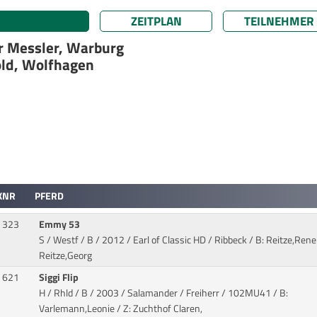
ZEITPLAN
TEILNEHMER
r Messler, Warburg
ld, Wolfhagen
KNR
PFERD
323
Emmy 53
S / Westf / B / 2012 / Earl of Classic HD / Ribbeck
/ B: Reitze,Rene 
Reitze,Georg
621
Siggi Flip
H / Rhld / B / 2003 / Salamander / Freiherr
/ 102MU41 / B:
Varlemann,Leonie / Z: Zuchthof Claren,