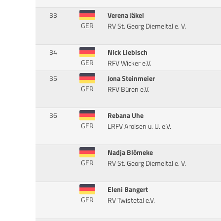
33
Verena Jäkel
GER
RV St. Georg Diemeltal e. V.
34
Nick Liebisch
GER
RFV Wicker e.V.
35
Jona Steinmeier
GER
RFV Büren e.V.
36
Rebana Uhe
GER
LRFV Arolsen u. U. e.V.
Nadja Blömeke
GER
RV St. Georg Diemeltal e. V.
Eleni Bangert
GER
RV Twistetal e.V.