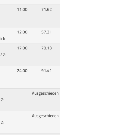
11.00
71.62
12.00
57.31
ick
17.00
78.13
/ Z:
24.00
91.41
Ausgeschieden
 Z:
Ausgeschieden
 Z: