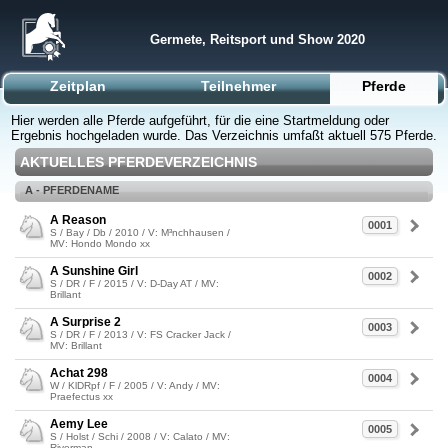
Germete, Reitsport und Show 2020
Zeitplan
Teilnehmer
Pferde
Hier werden alle Pferde aufgeführt, für die eine Startmeldung oder
Ergebnis hochgeladen wurde. Das Verzeichnis umfaßt aktuell 575 Pferde.
AKTUELLES PFERDEVERZEICHNIS
A - PFERDENAME
A Reason
0001
S / Bay / Db / 2010 / V: M³nchhausen /
MV: Hondo Mondo xx
A Sunshine Girl
0002
S / DR / F / 2015 / V: D-Day AT / MV:
Brillant
A Surprise 2
0003
S / DR / F / 2013 / V: FS Cracker Jack /
MV: Brillant
Achat 298
0004
W / KlDRpf / F / 2005 / V: Andy / MV:
Praefectus xx
Aemy Lee
0005
S / Holst / Schi / 2008 / V: Calato / MV:
Riverman