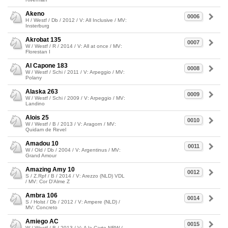
Akeno
0006
H / Westf / Db / 2012 / V: All Inclusive / MV:
Insterburg
Akrobat 135
0007
W / Westf / R / 2014 / V: All at once / MV:
Florestan I
Al Capone 183
0008
W / Westf / Schi / 2011 / V: Arpeggio / MV:
Polany
Alaska 263
0009
W / Westf / Schi / 2009 / V: Arpeggio / MV:
Landino
Alois 25
0010
W / Westf / B / 2013 / V: Aragorn / MV:
Quidam de Revel
Amadou 10
0011
W / Old / Db / 2004 / V: Argentinus / MV:
Grand Amour
Amazing Amy 10
0012
S / Z.Rpf / B / 2014 / V: Arezzo (NLD) VDL
/ MV: Cor D'Alme Z
Ambra 106
0014
S / Holst / Db / 2012 / V: Ampere (NLD) /
MV: Concreto
Amiego AC
0015
W / Westf / B / 2013 / V: A la Carte NRW /