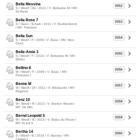
Bella Messina
0052
S / Westf / Db / 2012 / V: Belissimo M / MV:
Sir Bedo
Bella Rose 7
0053
S / Hann / Schwb / 2011 / V: Buddenbrock
/ MV: Fabriano
Bella Sun
0054
S / Westf / F / 2009 / V: Basic / MV: Mon
Cheri
Belle-Amie 3
0055
S / Westf / F / 2014 / V: Belissimo M / MV:
Medici
Bellino 8
0056
W / Westf / F / 2009 / V: Basic / MV:
Florestan I
Benne M
0057
W / Westf / Df / 2011 / V: Blickpunkt / MV:
Ragazzo
Benz 10
0058
W / Westf / R / 2015 / V: Bretton Woods /
MV: De Niro
Bernd Leopold S
0059
W / Westf / B / 2015 / V: Balou du Rouet /
MV: Acord II
Bertha 14
0060
S / Westf / B / 2016 / V: Barcley / MV:
Cassini I