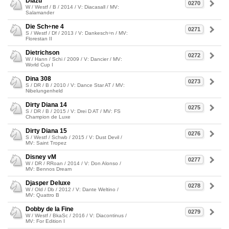
Diazu
0270
W / Westf / B / 2014 / V: Diacasall / MV:
Salamander
Die Sch÷ne 4
0271
S / Westf / Df / 2013 / V: Dankesch÷n / MV:
Florestan II
Dietrichson
0272
W / Hann / Schi / 2009 / V: Dancier / MV:
World Cup I
Dina 308
0273
S / DR / B / 2010 / V: Dance Star AT / MV:
Nibelungenheld
Dirty Diana 14
0275
S / DR / B / 2015 / V: Drei D AT / MV: FS
Champion de Luxe
Dirty Diana 15
0276
S / Westf / Schwb / 2015 / V: Dust Devil /
MV: Saint Tropez
Disney vM
0277
W / DR / RRoan / 2014 / V: Don Alonso /
MV: Bennos Dream
Djasper Deluxe
0278
W / Old / Db / 2012 / V: Dante Weltino /
MV: Quattro B
Dobby de la Fine
0279
W / Westf / BkaSc / 2016 / V: Diacontinus /
MV: For Edition I