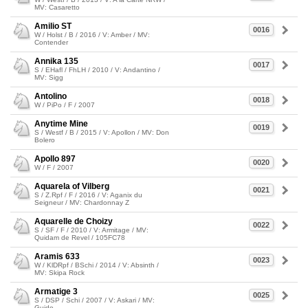
MV: Casaretto
Amilio ST
0016
W / Holst / B / 2016 / V: Amber / MV:
Contender
Annika 135
0017
S / EHafl / FhLH / 2010 / V: Andantino /
MV: Sigg
Antolino
0018
W / PiPo / F / 2007
Anytime Mine
0019
S / Westf / B / 2015 / V: Apollon / MV: Don
Bolero
Apollo 897
0020
W / F / 2007
Aquarela of Vilberg
0021
S / Z.Rpf / F / 2016 / V: Aganix du
Seigneur / MV: Chardonnay Z
Aquarelle de Choizy
0022
S / SF / F / 2010 / V: Armitage / MV:
Quidam de Revel / 105FC78
Aramis 633
0023
W / KlDRpf / BSchi / 2014 / V: Absinth /
MV: Skipa Rock
Armatige 3
0025
S / DSP / Schi / 2007 / V: Askari / MV:
Guido