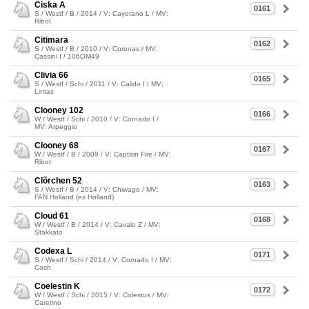
Ciska A
0161
S / Westf / B / 2014 / V: Cayetano L / MV:
Ribot
Citimara
0162
S / Westf / B / 2010 / V: Coronas / MV:
Cassini I / 106OM49
Clivia 66
0165
S / Westf / Schi / 2011 / V: Calido I / MV:
Lintas
Clooney 102
0166
W / Westf / Schi / 2010 / V: Cornado I /
MV: Arpeggio
Clooney 68
0167
W / Westf / B / 2009 / V: Captain Fire / MV:
Ribot
Clõrchen 52
0163
S / Westf / B / 2014 / V: Chiwago / MV:
FAN Holland (ex Holland)
Cloud 61
0168
W / Westf / B / 2014 / V: Cavalo Z / MV:
Stakkato
Codexa L
0171
S / Westf / Schi / 2014 / V: Cornado I / MV:
Cash
Coelestin K
0172
W / Westf / Schi / 2015 / V: Colestus / MV:
Caretino