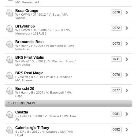
MV: Monsieur AA
Boss Orange
0070
W / KWPN / Df / 2012 / V: Boss / MV:
Voltaire
Bravour 66
0072
W / KWPN / Db / 2006 / V: Sam R / MV:
Nimmerdor / 103RU32
Brentano's Best
0073
W / Hann / F / 2005 / V: Brentano II / MV:
Natiello xx
BRS F³rst Vitalis
0711
W / Westf / Db / 2017 / V: F³rst von Soest /
MV: Vitalis
BRS Real Magic
0076
S / Westf / B / 2015 / V: Real Grandios /
MV: Abanos
Burschi 20
0077
W / Hann / B / 2007 / V: Baroncelli / MV:
Espri
C - PFERDENAME
Calazia
0081
S / Holst / F / 2008 / V: Calazio I / MV: Con
Air
Calenberg's Tiffany
0082
S / DR / B / 2010 / V: Chantre / MV: Pink
Floyd