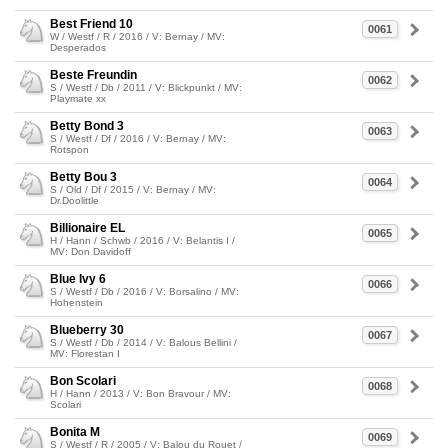
Best Friend 10
0061
W / Westf / R / 2016 / V: Bernay / MV:
Desperados
Beste Freundin
0062
S / Westf / Db / 2011 / V: Blickpunkt / MV:
Playmate xx
Betty Bond 3
0063
S / Westf / Df / 2016 / V: Bernay / MV:
Rotspon
Betty Bou 3
0064
S / Old / Df / 2015 / V: Bernay / MV:
Dr.Doolittle
Billionaire EL
0065
H / Hann / Schwb / 2016 / V: Belantis I /
MV: Don Davidoff
Blue Ivy 6
0066
S / Westf / Db / 2016 / V: Borsalino / MV:
Hohenstein
Blueberry 30
0067
S / Westf / Db / 2014 / V: Balous Bellini /
MV: Florestan I
Bon Scolari
0068
H / Hann / 2013 / V: Bon Bravour / MV:
Scolari
Bonita M
0069
S / Westf / R / 2005 / V: Balou du Rouet /