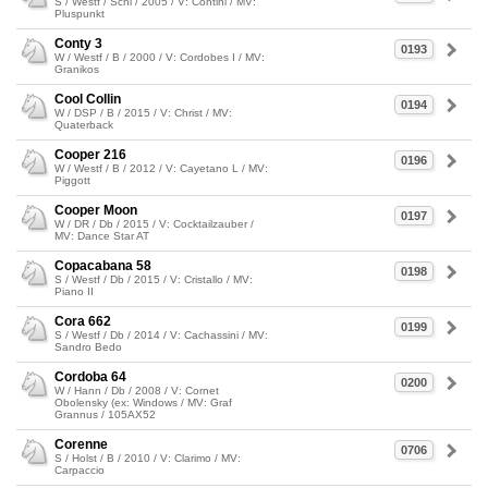
S / Westf / Schi / 2005 / V: Contini / MV:
Pluspunkt
Conty 3
0193
W / Westf / B / 2000 / V: Cordobes I / MV:
Granikos
Cool Collin
0194
W / DSP / B / 2015 / V: Christ / MV:
Quaterback
Cooper 216
0196
W / Westf / B / 2012 / V: Cayetano L / MV:
Piggott
Cooper Moon
0197
W / DR / Db / 2015 / V: Cocktailzauber /
MV: Dance Star AT
Copacabana 58
0198
S / Westf / Db / 2015 / V: Cristallo / MV:
Piano II
Cora 662
0199
S / Westf / Db / 2014 / V: Cachassini / MV:
Sandro Bedo
Cordoba 64
0200
W / Hann / Db / 2008 / V: Cornet
Obolensky (ex: Windows / MV: Graf
Grannus / 105AX52
Corenne
0706
S / Holst / B / 2010 / V: Clarimo / MV:
Carpaccio