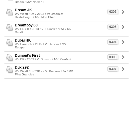
Dream / MV: Nadler II
Dream JK
0302
W / Westf / Db / 2003 / V: Dream of
Heidelberg II / MV: Mon Cheri
Dreamboy 60
0303
W / DR / B / 2013 / V: Dumbledor AT / MV:
Durello
Dubai HK
0304
W / Hann / R / 2015 / V: Dancier / MV:
Rotspon
Dumont's First
0306
W / DR / 2003 / V: Dumont / MV: Confetti
Dux 292
0307
W / Westf / B / 2012 / V: Dankesch÷n / MV:
F³rst Grandios