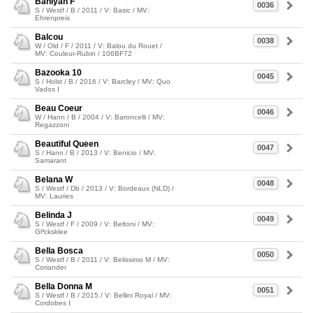
Bahiyah F
0036
S / Westf / B / 2011 / V: Basic / MV:
Ehrenpreis
Balcou
0038
W / Old / F / 2011 / V: Balou du Rouet /
MV: Couleur-Rubin / 106BF72
Bazooka 10
0045
S / Holst / B / 2016 / V: Barcley / MV: Quo
Vados I
Beau Coeur
0046
W / Hann / B / 2004 / V: Baroncelli / MV:
Regazzoni
Beautiful Queen
0047
S / Hann / B / 2013 / V: Benicio / MV:
Samarant
Belana W
0048
S / Westf / Db / 2013 / V: Bordeaux (NLD) /
MV: Lauries
Belinda J
0049
S / Westf / F / 2009 / V: Beltoni / MV:
Gl³cksklee
Bella Bosca
0050
S / Westf / B / 2011 / V: Belissimo M / MV:
Coriander
Bella Donna M
0051
S / Westf / B / 2015 / V: Bellini Royal / MV:
Cordobes I