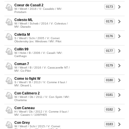
Coeur de Casall 2
0173
W / Westf / 2016 / V: Casalido / MV:
Potsdam
Colesto ML
0175
W / Westf / Schwb / 2014 / V: Colestus /
MV: Diarado
Coletta M
0176
S / Westf / Schi / 2005 / V: Cornet
Obolensky (ex: Windows / MV: Pilot
Collin 99
0177
W / Holst / B / 2006 / V: Casall / MV:
Carthago
Coman 7
0179
W / Westf / B / 2016 / V: Casscavelle NT /
MV: Co-Pilot
Come to fight W
0180
S / Westf / B / 2013 / V: Comme il faut /
MV: Dinard L
Con Calimero 2
0181
W / Westf / Db / 2011 / V: Con Spirit / MV:
Charisma
Con Caneau
0182
H / Westf / Db / 2012 / V: Comme il faut /
MV: Cassini I / 106PH05
Con Grey
0183
W / Westf / Schi / 2015 / V: Cornet