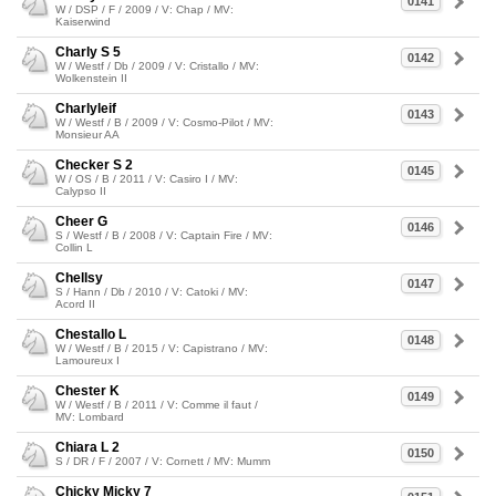
0141
W / DSP / F / 2009 / V: Chap / MV:
Kaiserwind
Charly S 5
0142
W / Westf / Db / 2009 / V: Cristallo / MV:
Wolkenstein II
Charlyleif
0143
W / Westf / B / 2009 / V: Cosmo-Pilot / MV:
Monsieur AA
Checker S 2
0145
W / OS / B / 2011 / V: Casiro I / MV:
Calypso II
Cheer G
0146
S / Westf / B / 2008 / V: Captain Fire / MV:
Collin L
Chellsy
0147
S / Hann / Db / 2010 / V: Catoki / MV:
Acord II
Chestallo L
0148
W / Westf / B / 2015 / V: Capistrano / MV:
Lamoureux I
Chester K
0149
W / Westf / B / 2011 / V: Comme il faut /
MV: Lombard
Chiara L 2
0150
S / DR / F / 2007 / V: Cornett / MV: Mumm
Chicky Micky 7