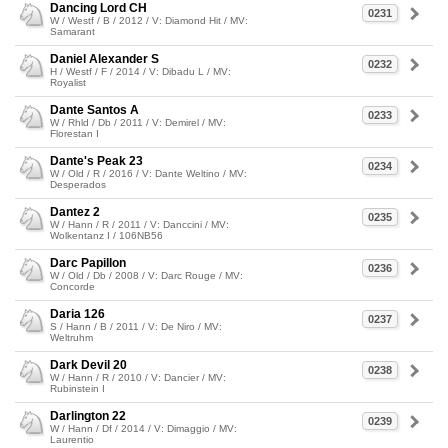
Dancing Lord CH
0231
W / Westf / B / 2012 / V: Diamond Hit / MV:
Samarant
Daniel Alexander S
0232
H / Westf / F / 2014 / V: Dibadu L / MV:
Royalist
Dante Santos A
0233
W / Rhld / Db / 2011 / V: Demirel / MV:
Florestan I
Dante's Peak 23
0234
W / Old / R / 2016 / V: Dante Weltino / MV:
Desperados
Dantez 2
0235
W / Hann / R / 2011 / V: Danccini / MV:
Wolkentanz I / 106NB56
Darc Papillon
0236
W / Old / Db / 2008 / V: Darc Rouge / MV:
Concorde
Daria 126
0237
S / Hann / B / 2011 / V: De Niro / MV:
Weltruhm
Dark Devil 20
0238
W / Hann / R / 2010 / V: Dancier / MV:
Rubinstein I
Darlington 22
0239
W / Hann / Df / 2014 / V: Dimaggio / MV:
Laurentio