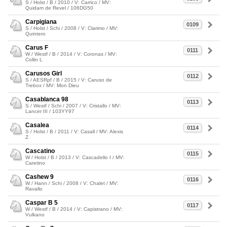
S / Holst / B / 2010 / V: Carrico / MV:
Quidam de Revel / 106DG50
Carpigiana
0109
S / Holst / Schi / 2008 / V: Clarimo / MV:
Quintero
Carus F
0111
W / Westf / B / 2014 / V: Coronas / MV:
Collin L
Carusos Girl
0112
S / AESRpf / B / 2015 / V: Caruso de
Trebox / MV: Mon Dieu
Casablanca 98
0113
S / Westf / Schi / 2007 / V: Cristallo / MV:
Lancer III / 103YY97
Casalea
0114
S / Holst / B / 2011 / V: Casall / MV: Alexis
Z
Cascatino
0115
W / Holst / B / 2013 / V: Cascadello I / MV:
Caretino
Cashew 9
0116
W / Hann / Schi / 2008 / V: Chalet / MV:
Ravallo
Caspar B 5
0117
W / Westf / B / 2014 / V: Capistrano / MV:
Vulkano