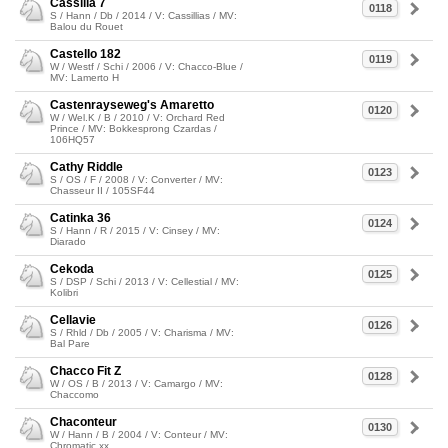
Cassilia 7
0118
S / Hann / Db / 2014 / V: Cassillias / MV:
Balou du Rouet
Castello 182
0119
W / Westf / Schi / 2006 / V: Chacco-Blue /
MV: Lamerto H
Castenrayseweg's Amaretto
0120
W / Wel.K / B / 2010 / V: Orchard Red
Prince / MV: Bokkesprong Czardas /
106HQ57
Cathy Riddle
0123
S / OS / F / 2008 / V: Converter / MV:
Chasseur II / 105SF44
Catinka 36
0124
S / Hann / R / 2015 / V: Cinsey / MV:
Diarado
Cekoda
0125
S / DSP / Schi / 2013 / V: Cellestial / MV:
Kolibri
Cellavie
0126
S / Rhld / Db / 2005 / V: Charisma / MV:
Bal Pare
Chacco Fit Z
0128
W / OS / B / 2013 / V: Camargo / MV:
Chaccomo
Chaconteur
0130
W / Hann / B / 2004 / V: Conteur / MV:
Chromatic xx