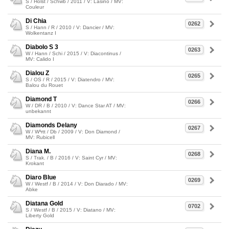
S / Holst / Schwb / 2011 / V: Lasino / MV:
Couleur
Di Chia
0262
S / Hann / R / 2010 / V: Dancier / MV:
Wolkentanz I
Diabolo S 3
0263
W / Hann / Schi / 2015 / V: Diacontinus /
MV: Calido I
Dialou Z
0265
S / OS / R / 2015 / V: Diatendro / MV:
Balou du Rouet
Diamond T
0266
W / DR / B / 2010 / V: Dance Star AT / MV:
unbekannt
Diamonds Delany
0267
W / W³rtt / Db / 2009 / V: Don Diamond /
MV: Rubicell
Diana M.
0268
S / Trak. / B / 2016 / V: Saint Cyr / MV:
Krokant
Diaro Blue
0269
W / Westf / B / 2014 / V: Don Diarado / MV:
Abke
Diatana Gold
0702
S / Westf / B / 2015 / V: Diatano / MV:
Liberty Gold