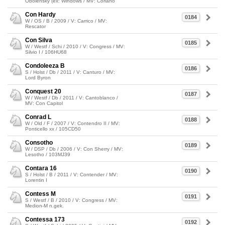
Obolensky (ex: Windows / MV: Coriano
Con Hardy
0184
W / OS / B / 2009 / V: Carrico / MV:
Rescator
Con Silva
0185
W / Westf / Schi / 2010 / V: Congress / MV:
Silvio I / 106HU68
Condoleeza B
0186
S / Holst / Db / 2011 / V: Canturo / MV:
Lord Byron
Conquest 20
0187
W / Westf / Db / 2011 / V: Cantoblanco /
MV: Con Capitol
Conrad L
0188
W / Old / F / 2007 / V: Contendro II / MV:
Ponticello xx / 105CD50
Consotho
0189
W / DSP / Db / 2006 / V: Con Sherry / MV:
Lesotho / 103MJ39
Contara 16
0190
S / Holst / B / 2011 / V: Contender / MV:
Lorentin I
Contess M
0191
S / Westf / B / 2010 / V: Congress / MV:
Medion-M n.gek.
Contessa 173
0192