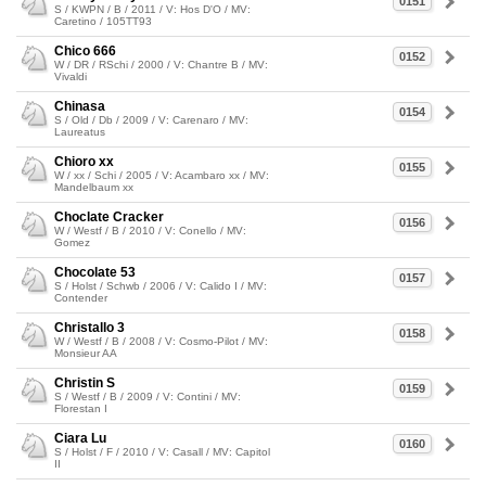
0151
S / KWPN / B / 2011 / V: Hos D'O / MV:
Caretino / 105TT93
Chico 666
0152
W / DR / RSchi / 2000 / V: Chantre B / MV:
Vivaldi
Chinasa
0154
S / Old / Db / 2009 / V: Carenaro / MV:
Laureatus
Chioro xx
0155
W / xx / Schi / 2005 / V: Acambaro xx / MV:
Mandelbaum xx
Choclate Cracker
0156
W / Westf / B / 2010 / V: Conello / MV:
Gomez
Chocolate 53
0157
S / Holst / Schwb / 2006 / V: Calido I / MV:
Contender
Christallo 3
0158
W / Westf / B / 2008 / V: Cosmo-Pilot / MV:
Monsieur AA
Christin S
0159
S / Westf / B / 2009 / V: Contini / MV:
Florestan I
Ciara Lu
0160
S / Holst / F / 2010 / V: Casall / MV: Capitol
II