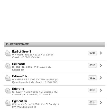
E - PFERDENAME
Earl of Grey 3
0308
W / Westf / RkaSc / 2016 / V: Earl of
Classic HD / MV: Daimler
Eckhardt
0310
H / Old / B / 2016 / V: Escolar / MV:
Sandro Hit
Edison D.N.
0312
W / NRPS / B / 2009 / V: Zirocco Blue (ex:
Quamikase de / MV: Acord II / 104XR68
Edorette
0313
S / KWPN / Schi / 2009 / V: Clinton / MV:
Corland (DK: Corlando) / 104WY83
Egmont 36
0314
W / Hann / Schwb / 2004 / V: El Bundy I /
MV: Wanderbursch II