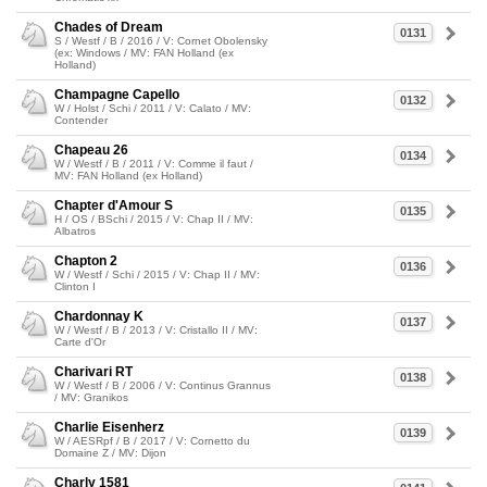
Chades of Dream
0131
S / Westf / B / 2016 / V: Cornet Obolensky
(ex: Windows / MV: FAN Holland (ex
Holland)
Champagne Capello
0132
W / Holst / Schi / 2011 / V: Calato / MV:
Contender
Chapeau 26
0134
W / Westf / B / 2011 / V: Comme il faut /
MV: FAN Holland (ex Holland)
Chapter d'Amour S
0135
H / OS / BSchi / 2015 / V: Chap II / MV:
Albatros
Chapton 2
0136
W / Westf / Schi / 2015 / V: Chap II / MV:
Clinton I
Chardonnay K
0137
W / Westf / B / 2013 / V: Cristallo II / MV:
Carte d'Or
Charivari RT
0138
W / Westf / B / 2006 / V: Continus Grannus
/ MV: Granikos
Charlie Eisenherz
0139
W / AESRpf / B / 2017 / V: Cornetto du
Domaine Z / MV: Dijon
Charly 1581