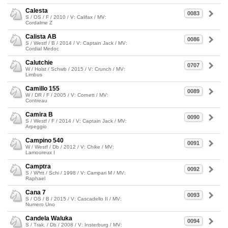
Calesta
0083
S / OS / F / 2010 / V: Califax / MV:
Cordalme Z
Calista AB
0086
S / Westf / B / 2014 / V: Captain Jack / MV:
Cordial Medoc
Calutchie
0707
W / Holst / Schwb / 2015 / V: Crunch / MV:
Limbus
Camillo 155
0089
W / DR / F / 2005 / V: Cornett / MV:
Contreau
Camira B
0090
S / Westf / F / 2014 / V: Captain Jack / MV:
Arpeggio
Campino 540
0091
W / Westf / Db / 2012 / V: Chike / MV:
Lamoureux I
Camptra
0092
S / W³rtt / Schi / 1998 / V: Campari M / MV:
Raphael
Cana 7
0093
S / OS / B / 2015 / V: Cascadello II / MV:
Numero Uno
Candela Waluka
0094
S / Trak. / Db / 2008 / V: Insterburg / MV: