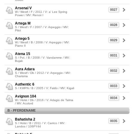
Arsenal V
0027
W / Westf / F / 2011 / V: a' Lee Spring
Power / MV: Renoir I
Artega M
0028
S / Westf / F / 2007 / V: Arpeggio / MV:
Pilot
Artego 5
0029
W / Westf / B / 2008 / V: Arpeggio / MV:
Piano II
Atena 15
0031
S / Pol. / B / 2008 / V: Vandamme / MV:
Bujak
Aura Adara
0032
S / Westf / Db / 2012 / V: Arpeggio / MV:
Charisma
Authentic 6
0033
S / KWPN / B / 2005 / V: Faldo / MV: Kigali
Avignon 104
0034
W / Holst / Db / 2016 / V: Adagio de Talma
/ MV: Acolord
B - PFERDENAME
Bahatisha 2
0035
S / Holst / B / 2011 / V: Carrico / MV:
Landos / 106FY44