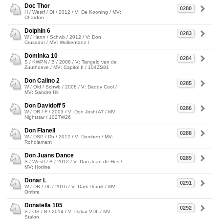
Doc Thor
0280
H / Westf / Df / 2012 / V: De Kooning / MV:
Chardon
Dolphin 6
0283
W / Hann / Schwb / 2012 / V: Don
Crusador / MV: Wolkentanz I
Dominka 10
0284
S / KWPN / B / 2008 / V: Tangelo van de
Zuuthoeve / MV: Capitol II / 104ZS81
Don Calino 2
0285
W / Old / Schwb / 2008 / V: Daddy Cool /
MV: Sandro Hit
Don Davidoff 5
0286
W / DR / F / 2003 / V: Don Joshi AT / MV:
Nightstar / 102TW26
Don Flanell
0288
W / DSP / Db / 2012 / V: Domherr / MV:
Rohdiamant
Don Juans Dance
0289
S / Westf / B / 2012 / V: Don Juan de Hus /
MV: Hotline
Donar L
0291
W / DR / Db / 2016 / V: Dark Dornik / MV:
Ombre
Donatella 105
0292
S / OS / B / 2014 / V: Dakar VDL / MV:
Stalon