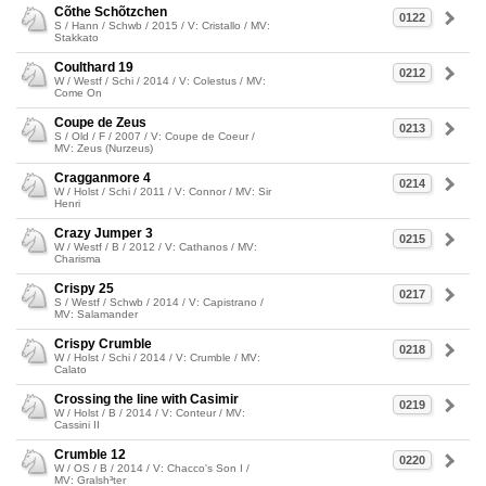
Cõthe Schõtzchen
0122
S / Hann / Schwb / 2015 / V: Cristallo / MV:
Stakkato
Coulthard 19
0212
W / Westf / Schi / 2014 / V: Colestus / MV:
Come On
Coupe de Zeus
0213
S / Old / F / 2007 / V: Coupe de Coeur /
MV: Zeus (Nurzeus)
Cragganmore 4
0214
W / Holst / Schi / 2011 / V: Connor / MV: Sir
Henri
Crazy Jumper 3
0215
W / Westf / B / 2012 / V: Cathanos / MV:
Charisma
Crispy 25
0217
S / Westf / Schwb / 2014 / V: Capistrano /
MV: Salamander
Crispy Crumble
0218
W / Holst / Schi / 2014 / V: Crumble / MV:
Calato
Crossing the line with Casimir
0219
W / Holst / B / 2014 / V: Conteur / MV:
Cassini II
Crumble 12
0220
W / OS / B / 2014 / V: Chacco's Son I /
MV: Gralsh³ter