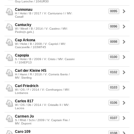
Guy Laroche / 104UR30
Cannonau
0095
H / Holst / B / 2017 / V: Canturano I / MV:
Casall
Cantucky
0096
W / Westf / B / 2014 / V: Castino / MV:
Pedro(n.gek.)
Cap Arkona
0098
W / Holst / B / 2008 / V: Capriol / MV:
Cascavelle / 103WT45
Capopia
0100
S / Holst / B / 2009 / V: Cristo / MV: Cassini
I / 104EP13
Carl der Kleine HS
0102
H / Hann / R / 2016 / V: Cornets Iberio /
MV: Sterling
Carl Friedrich
0103
W / OS / F / 2014 / V: Conthargos / MV:
Lordanos
Carlos 817
0106
W / OS / Db / 2014 / V: Cristallo II / MV:
Lacros
Carmen Jo
0107
S / Rhld / Schi / 2009 / V: Captain Fire /
MV: Dupont
Caro 109
0108