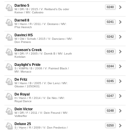
Darlino 5
0240
W / DR / B / 2015 / V: Reitland's Du oder
Keiner / MV: Caliostro
Darnell 8
0241
W / Hann / R / 2011 / V: Destano / MV:
F³rst Heinrich
Davinci HS
0242
W / Old / Schwb / 2015 / V: Danciano / MV:
Don Primero
Dawson's Creek
0243
W / DR / F / 2005 / V: Dornik B / MV: Leuth
Koriolan
Daylight's Pride
0244
S / KWPN / B / 2008 / V: Painted Black /
MV: Monaco
De Fritz
0245
W / Hann / B / 2005 / V: Der Lenz / MV:
Gloster / 105OK01
De Royal
0247
H / Hann / R / 2014 / V: De Niro / MV:
Royal Dance
Dein Victor
0248
W / DR / F / 2011 / V: Dein Freund / MV:
Volltreffer
Deluxe 25
0250
S / Hann / R / 2009 / V: Don Frederico /