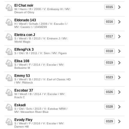
El Chat noir
0315
W / Hann / R / 2008 / V: Embassy III / MV:
Dream of Glory
Eldorado 143
0316
H / Westf / Schwb / 2006 / V: Escudo I /
MV: Cassini I / 104MZ99
Elettra con J
0317
S / Westf / B / 2010 / V: Eminem J / MV:
World Magic
Elfengl³ck 3
0318
S / Old / B / 2011 / V: Sion / MV: Figaro
Elisa 108
0319
S / Westf / F / 2014 / V: Escolar / MV:
Belissimo M
Emmy 53
0323
S / Westf / B / 2012 / V: Earl of Classic HD
/ MV: Ribbeck
Escobar 37
0326
W / Westf / B / 2014 / V: Escolar / MV:
Krack C
Eskadi
0328
S / Old / Schi / 2015 / V: Estobar NRW /
MV: Wesselton River Blue
Evody Fley
0329
S / Westf / F / 2016 / V: Escolar / MV:
Damon Hill