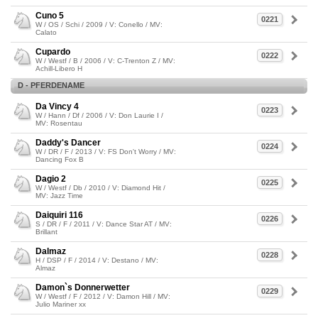
Cuno 5
0221
W / OS / Schi / 2009 / V: Conello / MV:
Calato
Cupardo
0222
W / Westf / B / 2006 / V: C-Trenton Z / MV:
Achill-Libero H
D - PFERDENAME
Da Vincy 4
0223
W / Hann / Df / 2006 / V: Don Laurie I /
MV: Rosentau
Daddy's Dancer
0224
W / DR / F / 2013 / V: FS Don't Worry / MV:
Dancing Fox B
Dagio 2
0225
W / Westf / Db / 2010 / V: Diamond Hit /
MV: Jazz Time
Daiquiri 116
0226
S / DR / F / 2011 / V: Dance Star AT / MV:
Brillant
Dalmaz
0228
H / DSP / F / 2014 / V: Destano / MV:
Almaz
Damon`s Donnerwetter
0229
W / Westf / F / 2012 / V: Damon Hill / MV:
Julio Mariner xx