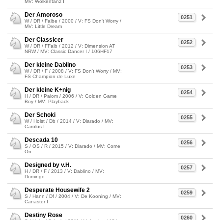
MV: Wolkentanz I
Der Amoroso
0251
W / DR / Falbe / 2000 / V: FS Don't Worry /
MV: Little Dream
Der Classicer
0252
W / DR / FFalb / 2012 / V: Dimension AT
NRW / MV: Classic Dancer I / 106HF17
Der kleine Dablino
0253
W / DR / F / 2008 / V: FS Don't Worry / MV:
FS Champion de Luxe
Der kleine K÷nig
0254
H / DR / Palom / 2006 / V: Golden Game
Boy / MV: Playback
Der Schoki
0255
W / Holst / Db / 2014 / V: Diarado / MV:
Carolus I
Descada 10
0256
S / OS / R / 2015 / V: Diarado / MV: Come
On
Designed by v.H.
0257
H / DR / F / 2013 / V: Dablino / MV:
Domingo
Desperate Housewife 2
0259
S / Hann / Df / 2004 / V: De Kooning / MV:
Canaster I
Destiny Rose
0260