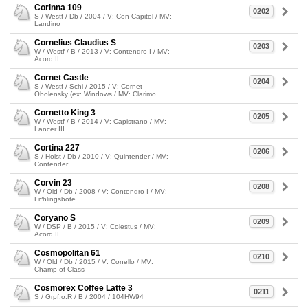
Corinna 109
0202
S / Westf / Db / 2004 / V: Con Capitol / MV:
Landino
Cornelius Claudius S
0203
W / Westf / B / 2013 / V: Contendro I / MV:
Acord II
Cornet Castle
0204
S / Westf / Schi / 2015 / V: Cornet
Obolensky (ex: Windows / MV: Clarimo
Cornetto King 3
0205
W / Westf / B / 2014 / V: Capistrano / MV:
Lancer III
Cortina 227
0206
S / Holst / Db / 2010 / V: Quintender / MV:
Contender
Corvin 23
0208
W / Old / Db / 2008 / V: Contendro I / MV:
Fr³hlingsbote
Coryano S
0209
W / DSP / B / 2015 / V: Colestus / MV:
Acord II
Cosmopolitan 61
0210
W / Old / Db / 2015 / V: Conello / MV:
Champ of Class
Cosmorex Coffee Latte 3
0211
S / Grpf.o.R / B / 2004 / 104HW94