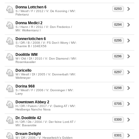
Donna Lottchen 6
0293
S / Westf / F / 2012 / V: De Kooning / MV:
Fidertanz
Donna Medici 2
0294
S / Hann / R / 2011 / V: Don Frederico /
MV: Wolkentanz I
Donnerlottchen 6
0295
S / DR / B / 2008 / V: FS Don't Worry / MV:
Chantre B / 104EX56
Doolittle WM
0296
W / Old / Df / 2010 / V: Don Diamond / MV:
Rosenkavalier
Doricello
0297
W / Westf / Df / 2005 / V: Donnerball / MV:
Weltmeyer
Dorina 968
0298
S / Westf / F / 2006 / V: Donninger / MV:
Larry
Downtown Abbey 2
0705
H / DR / Palom / 2017 / V: Dating AT / MV:
Heidbergs Nancho Nova
Dr. Doolittle 42
0300
H / DR / Db / 2004 / V: Der feine Lord AT /
MV: Bavarottie
Dream Delight
0301
W / DR / 2006 / V: Hesselteich's Golden