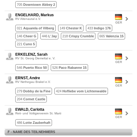
705
Downtown Abbey 2
ENGELHARD, Markus
RV Altenautal e.V.
GER
021
Aquarela of Vilberg
149
Chester K
433
Indigo 176
146
Cheer G
446
L'Jay
218
Crispy Crumble
665
Valenzia 15
221
Cuno 5
ERKELENZ, Sarah
RV St. Georg Diemeltal e. V.
GER
546
Puerto Rico 50
526
Paco Rabanne 15
ERNST, Andre
RV Nethegau Brakel e.V.
GER
279
Dobby de la Fine
424
Hofliebe vom Lichtenwalde
204
Cornet Castle
EWALD, Carlotta
Reit- und Voltigierverein St. Marti
GER
486
Lotte Zauberhaft
F - NAME DES TEILNEHMERS