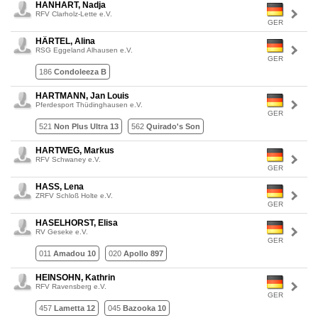
HANHART, Nadja
RFV Clarholz-Lette e.V.
GER
HÄRTEL, Alina
RSG Eggeland Alhausen e.V.
GER
186
Condoleeza B
HARTMANN, Jan Louis
Pferdesport Thüdinghausen e.V.
GER
521
Non Plus Ultra 13
562
Quirado's Son
HARTWEG, Markus
RFV Schwaney e.V.
GER
HASS, Lena
ZRFV Schloß Holte e.V.
GER
HASELHORST, Elisa
RV Geseke e.V.
GER
011
Amadou 10
020
Apollo 897
HEINSOHN, Kathrin
RFV Ravensberg e.V.
GER
457
Lametta 12
045
Bazooka 10