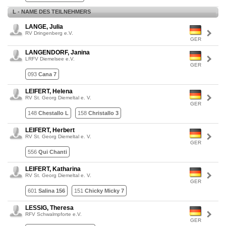
L - NAME DES TEILNEHMERS
LANGE, Julia
RV Dringenberg e.V.
GER
LANGENDORF, Janina
LRFV Diemelsee e.V.
GER
093
Cana 7
LEIFERT, Helena
RV St. Georg Diemeltal e. V.
GER
148
Chestallo L
158
Christallo 3
LEIFERT, Herbert
RV St. Georg Diemeltal e. V.
GER
556
Qui Chanti
LEIFERT, Katharina
RV St. Georg Diemeltal e. V.
GER
601
Salina 156
151
Chicky Micky 7
LESSIG, Theresa
RFV Schwalmpforte e.V.
GER