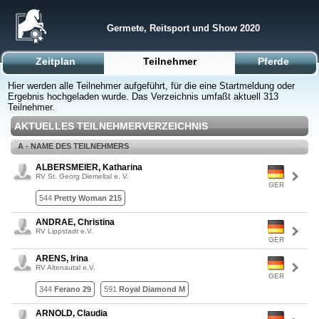
Germete, Reitsport und Show 2020
Zeitplan
Teilnehmer
Pferde
Hier werden alle Teilnehmer aufgeführt, für die eine Startmeldung oder
Ergebnis hochgeladen wurde. Das Verzeichnis umfaßt aktuell 313
Teilnehmer.
AKTUELLES TEILNEHMERVERZEICHNIS
A - NAME DES TEILNEHMERS
ALBERSMEIER, Katharina
RV St. Georg Diemeltal e. V.
GER
544
Pretty Woman 215
ANDRAE, Christina
RV Lippstadt e.V.
GER
ARENS, Irina
RV Altenautal e.V.
GER
344
Ferano 29
591
Royal Diamond M
ARNOLD, Claudia