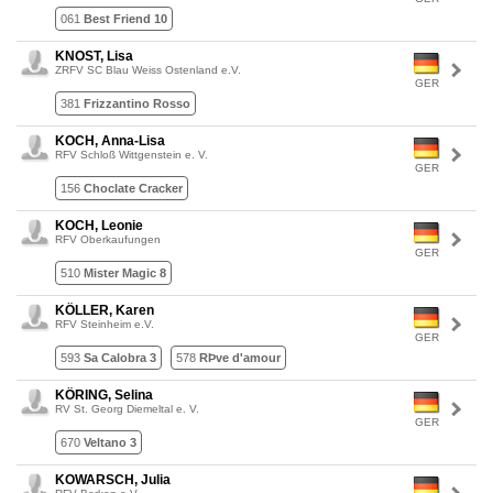
061
Best Friend 10
KNOST, Lisa
ZRFV SC Blau Weiss Ostenland e.V.
GER
381
Frizzantino Rosso
KOCH, Anna-Lisa
RFV Schloß Wittgenstein e. V.
GER
156
Choclate Cracker
KOCH, Leonie
RFV Oberkaufungen
GER
510
Mister Magic 8
KÖLLER, Karen
RFV Steinheim e.V.
GER
593
Sa Calobra 3
578
RÞve d'amour
KÖRING, Selina
RV St. Georg Diemeltal e. V.
GER
670
Veltano 3
KOWARSCH, Julia