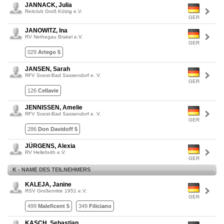
JANNACK, Julia
Reitclub Groß Kölzig e.V.
GER
JANOWITZ, Ina
RV Nethegau Brakel e.V.
GER
029
Artego 5
JANSEN, Sarah
RFV Soest-Bad Sassendorf e. V.
GER
126
Cellavie
JENNISSEN, Amelie
RFV Soest-Bad Sassendorf e. V.
GER
286
Don Davidoff 5
JÜRGENS, Alexia
RV Helleforth e.V.
GER
K - NAME DES TEILNEHMERS
KALEJA, Janine
RSV Großenritte 1951 e.V.
GER
499
Maleficent 5
349
Filiciano
KASCH, Sebastian