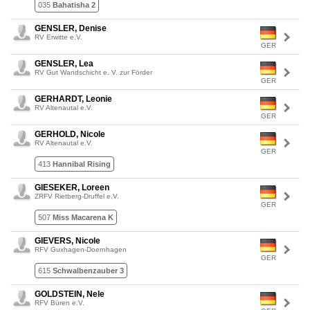
035
Bahatisha 2
GENSLER, Denise
RV Erwitte e.V.
GER
GENSLER, Lea
RV Gut Wandschicht e. V. zur Förder
GER
GERHARDT, Leonie
RV Altenautal e.V.
GER
GERHOLD, Nicole
RV Altenautal e.V.
GER
413
Hannibal Rising
GIESEKER, Loreen
ZRFV Rietberg-Druffel e.V.
GER
507
Miss Macarena K
GIEVERS, Nicole
RFV Guxhagen-Doernhagen
GER
615
Schwalbenzauber 3
GOLDSTEIN, Nele
RFV Büren e.V.