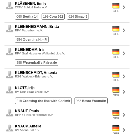
KLÄSENER, Emily
ZRFV Schloß Holte e.V.
GER
060
Bertha 14
199
Cora 662
624
Simao 3
KLEINEHEISMANN, Britta
RFV Paderborn e.V.
GER
554
Quentina H. - P.
KLEINEIDAM, Iris
RFV Graf Haeseler Wallenbrück e.V.
GER
388
F³rstenball's Fairytale
KLEINSCHMIDT, Antonia
RSG Waldeck-Edersee e.V.
GER
KLOTZ, Irija
RV Nethegau Brakel e.V.
GER
219
Crossing the line with Casimir
062
Beste Freundin
KNAUF, Paula
RFV f.d.Krs.Hofgeismar e.V.
GER
KNAUP, Amelie
RV Altenautal e.V.
GER