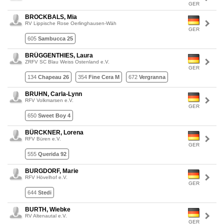
GER
BROCKBALS, Mia
RV Lippische Rose Oerlinghausen-Wäh
GER
605
Sambucca 25
BRÜGGENTHIES, Laura
ZRFV SC Blau Weiss Ostenland e.V.
GER
134
Chapeau 26
354
Fine Cera M
672
Vergranna
BRUHN, Carla-Lynn
RFV Volkmarsen e.V.
GER
650
Sweet Boy 4
BÜRCKNER, Lorena
RFV Büren e.V.
GER
555
Querida 92
BURGDORF, Marie
RFV Hövelhof e.V.
GER
644
Stedi
BURTH, Wiebke
RV Altenautal e.V.
GER