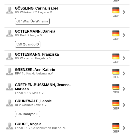
GER
GÖSSLING, Carina Isabel
RV Wittekind 02 Enger e.V.
GER
687
WianÚe Winema
GOTTERMANN, Daniela
RV Bad Driburg e.V.
GER
550
Quando D
GOTTESMANN, Franziska
RV Wrexen u. Umgeb. e.V.
GER
GRENZER, Ann-Kathrin
RFV f.d.Krs.Hofgeismar e.V.
GER
GRETHEN-BUSSMANN, Jeanne-
Marleen
GER
Ländl.ZRFV Marl e.V.
GRÜNEWALD, Leonie
RFV Clarholz-Lette e.V.
GER
036
Bahiyah F
GRUPE, Angela
Ländl. RFV Gelsenkirchen-Buer e. V.
GER