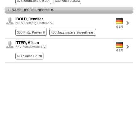
073
Brentano's Best
032
Aura Adara
I - NAME DES TEILNEHMERS
IBOLD, Jennifer
ZRFV Rietberg-Druffel e.V.
GER
380
Fritz Power H
438
Jazzmate's Sweetheart
ITTER, Aileen
RFV Fürstenwald e.V.
GER
611
Santa Fe 70