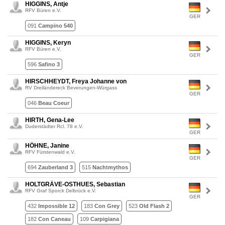
HIGGINS, Antje
RFV Büren e.V.
GER
091
Campino 540
HIGGINS, Keryn
RFV Büren e.V.
GER
596
Safino 3
HIRSCHHEYDT, Freya Johanne von
RV Dreiländereck Beverungen-Würgass
GER
046
Beau Coeur
HIRTH, Gena-Lee
Duderstädter Rcl. 78 e.V.
GER
HÖHNE, Janine
RFV Fürstenwald e.V.
GER
694
Zauberland 3
515
Nachtmythos
HOLTGRÄVE-OSTHUES, Sebastian
RFV Graf Sporck Delbrück e.V.
GER
432
Impossible 12
183
Con Grey
523
Old Flash 2
182
Con Caneau
109
Carpigiana