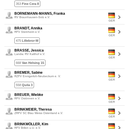
353
Fine Cera 8
BORNEMANN-MANNS, Franka
RV Braunhausen-Solz e.V.
GER
BRANDT, Annika
RFV Steinheim e.V.
GER
475
Lillebror-M
BRASSE, Jessica
Landw. RV Kalthof e.V.
GER
668
Van Helsing 15
BREMER, Sabine
RZFV Ennigerloh-Neubeckum e. V.
GER
558
Quila 3
BREUER, Wiebke
RFV Ostönnen e.V.
GER
BRINKMEIER, Theresa
ZRFV SC Blau Weiss Ostenland e.V.
GER
BRINKMÖLLER, Kim
RFV Brilon u.U. e.V.