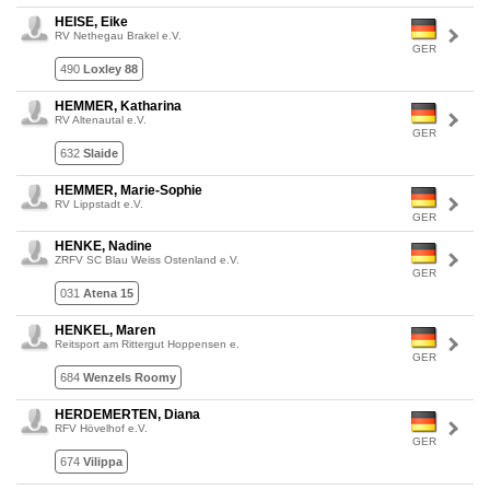
HEISE, Eike
RV Nethegau Brakel e.V.
GER
490
Loxley 88
HEMMER, Katharina
RV Altenautal e.V.
GER
632
Slaide
HEMMER, Marie-Sophie
RV Lippstadt e.V.
GER
HENKE, Nadine
ZRFV SC Blau Weiss Ostenland e.V.
GER
031
Atena 15
HENKEL, Maren
Reitsport am Rittergut Hoppensen e.
GER
684
Wenzels Roomy
HERDEMERTEN, Diana
RFV Hövelhof e.V.
GER
674
Vilippa