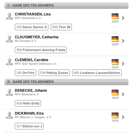
C - NAME DES TEILNEHMERS
CHRISTIANSEN, Lisa
RFV Steinheim e.V.
GER
233
Dante Santos A
656
Thor 98
CLAUSMEYER, Catharina
RV Geseke e.V.
GER
359
Fishermans dancing Frieda
CLEMENS, Caroline
RFV Graf Sporck Delbrück e.V.
GER
245
De Fritz
534
Peking Queen
485
Lordanos Lausemõdchen
D - NAME DES TEILNEHMERS
DENECKE, Johann
RFV Bevertal e.V.
GER
418
Hello Dolly
DICKMANN, Kira
RV Wrexen u. Umgeb. e.V.
GER
317
Elettra con J