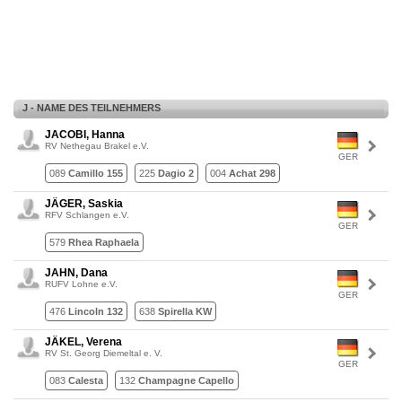
J - NAME DES TEILNEHMERS
JACOBI, Hanna
RV Nethegau Brakel e.V.
GER
089
Camillo 155
225
Dagio 2
004
Achat 298
JÄGER, Saskia
RFV Schlangen e.V.
GER
579
Rhea Raphaela
JAHN, Dana
RUFV Lohne e.V.
GER
476
Lincoln 132
638
Spirella KW
JÄKEL, Verena
RV St. Georg Diemeltal e. V.
GER
083
Calesta
132
Champagne Capello