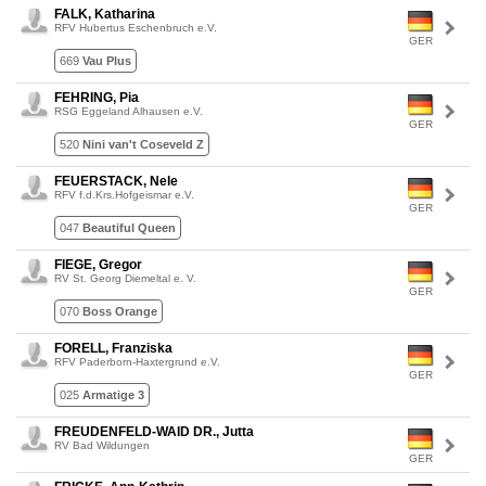
FALK, Katharina
RFV Hubertus Eschenbruch e.V.
GER
669
Vau Plus
FEHRING, Pia
RSG Eggeland Alhausen e.V.
GER
520
Nini van't Coseveld Z
FEUERSTACK, Nele
RFV f.d.Krs.Hofgeismar e.V.
GER
047
Beautiful Queen
FIEGE, Gregor
RV St. Georg Diemeltal e. V.
GER
070
Boss Orange
FORELL, Franziska
RFV Paderborn-Haxtergrund e.V.
GER
025
Armatige 3
FREUDENFELD-WAID DR., Jutta
RV Bad Wildungen
GER