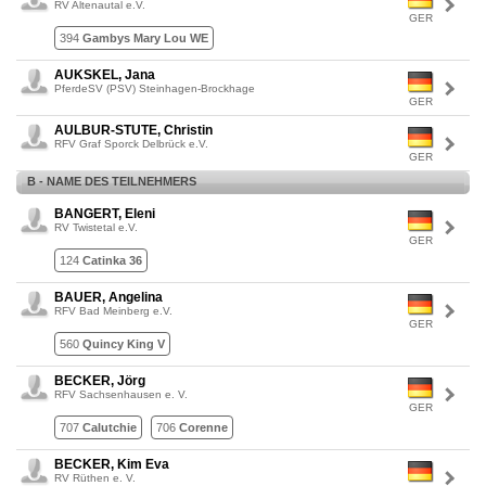
RV Altenautal e.V.
GER
394
Gambys Mary Lou WE
AUKSKEL, Jana
PferdeSV (PSV) Steinhagen-Brockhage
GER
AULBUR-STUTE, Christin
RFV Graf Sporck Delbrück e.V.
GER
B - NAME DES TEILNEHMERS
BANGERT, Eleni
RV Twistetal e.V.
GER
124
Catinka 36
BAUER, Angelina
RFV Bad Meinberg e.V.
GER
560
Quincy King V
BECKER, Jörg
RFV Sachsenhausen e. V.
GER
707
Calutchie
706
Corenne
BECKER, Kim Eva
RV Rüthen e. V.