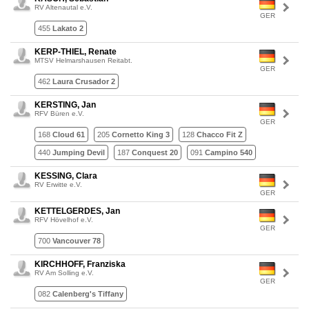
RV Altenautal e.V.
GER
455
Lakato 2
KERP-THIEL, Renate
MTSV Helmarshausen Reitabt.
GER
462
Laura Crusador 2
KERSTING, Jan
RFV Büren e.V.
GER
168
Cloud 61
205
Cornetto King 3
128
Chacco Fit Z
440
Jumping Devil
187
Conquest 20
091
Campino 540
KESSING, Clara
RV Erwitte e.V.
GER
KETTELGERDES, Jan
RFV Hövelhof e.V.
GER
700
Vancouver 78
KIRCHHOFF, Franziska
RV Am Solling e.V.
GER
082
Calenberg's Tiffany