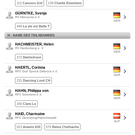
112
Carusos Girl
139
Charlie Eisenherz
GÜRNTKE, Svenja
RV Altenautal e.V.
GER
448
La vie est Belle T
H - NAME DES TEILNEHMERS
HACHMEISTER, Helen
RV Hardenberg e. V.
GER
272
Dietrichson
HAERTL, Corinna
RFV Graf Sporck Delbrück e.V.
GER
231
Dancing Lord CH
HAHN, Philippa von
RFV Steinheim e.V.
GER
160
Ciara Lu
HAID, Charmaine
RFV Zierenberg/Habichtswald
AUT
023
Aramis 633
575
Reine Chefsache