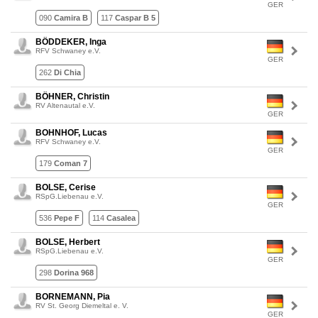
GER
090
Camira B
117
Caspar B 5
BÖDDEKER, Inga
RFV Schwaney e.V.
GER
262
Di Chia
BÖHNER, Christin
RV Altenautal e.V.
GER
BOHNHOF, Lucas
RFV Schwaney e.V.
GER
179
Coman 7
BOLSE, Cerise
RSpG.Liebenau e.V.
GER
536
Pepe F
114
Casalea
BOLSE, Herbert
RSpG.Liebenau e.V.
GER
298
Dorina 968
BORNEMANN, Pia
RV St. Georg Diemeltal e. V.
GER