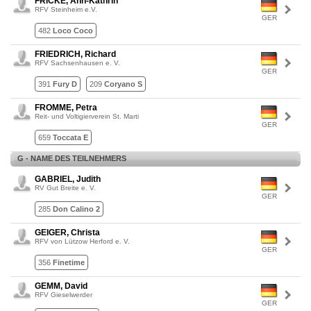
FRICKE, Ann-Kathrin
RFV Steinheim e.V.
GER
482
Loco Coco
FRIEDRICH, Richard
RFV Sachsenhausen e. V.
GER
391
Fury D
209
Coryano S
FROMME, Petra
Reit- und Voltigierverein St. Marti
GER
659
Toccata E
G - NAME DES TEILNEHMERS
GABRIEL, Judith
RV Gut Breite e. V.
GER
285
Don Calino 2
GEIGER, Christa
RFV von Lützow Herford e. V.
GER
356
Finetime
GEMM, David
RFV Gieselwerder
GER