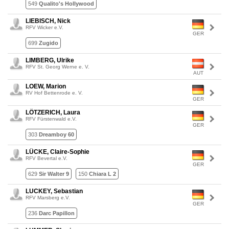
549
Qualito's Hollywood
LIEBISCH, Nick
RFV Wicker e.V.
GER
699
Zugido
LIMBERG, Ulrike
RFV St. Georg Werne e. V.
AUT
LOEW, Marion
RV Hof Bettenrode e. V.
GER
LÖTZERICH, Laura
RFV Fürstenwald e.V.
GER
303
Dreamboy 60
LÜCKE, Claire-Sophie
RFV Bevertal e.V.
GER
629
Sir Walter 9
150
Chiara L 2
LUCKEY, Sebastian
RFV Marsberg e.V.
GER
236
Darc Papillon