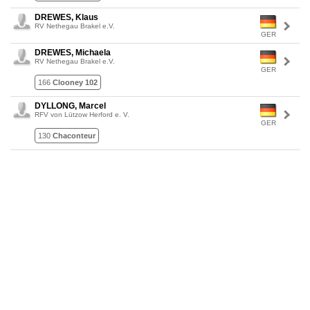
DREWES, Klaus
RV Nethegau Brakel e.V.
GER
DREWES, Michaela
RV Nethegau Brakel e.V.
GER
166
Clooney 102
DYLLONG, Marcel
RFV von Lützow Herford e. V.
GER
130
Chaconteur