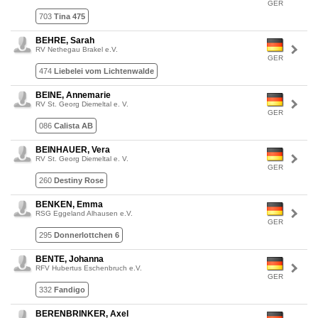
GER
703
Tina 475
BEHRE, Sarah
RV Nethegau Brakel e.V.
GER
474
Liebelei vom Lichtenwalde
BEINE, Annemarie
RV St. Georg Diemeltal e. V.
GER
086
Calista AB
BEINHAUER, Vera
RV St. Georg Diemeltal e. V.
GER
260
Destiny Rose
BENKEN, Emma
RSG Eggeland Alhausen e.V.
GER
295
Donnerlottchen 6
BENTE, Johanna
RFV Hubertus Eschenbruch e.V.
GER
332
Fandigo
BERENBRINKER, Axel