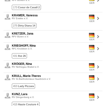
RFV Borken e.V.
GER
173
Coeur de Casall 2
KRAMER, Vanessa
RV Erwitte e.V.
GER
275
Dirty Diana 14
KRETZER, Jana
RFV Büren e.V.
GER
KRIEGHOFF, Nina
RFC Knobben e.V.
GER
431
Ilse 26
KRÖGER, Nina
RV Nethegau Brakel e.V.
GER
KRULL, Marie-Theres
RV St.Bartholomäus Haarbrück e.V.
GER
453
Lady Pizzara
KUNZ, Lara
RV Dringenberg e.V.
GER
415
Haute Couture 4