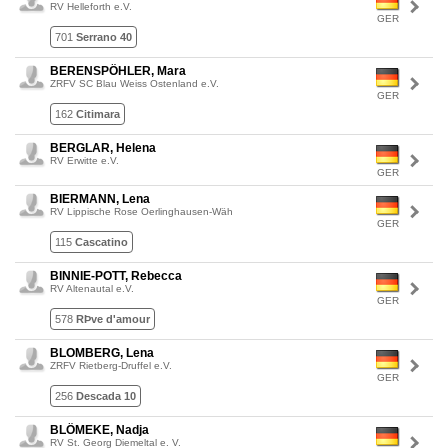
RV Helleforth e.V.
GER
701
Serrano 40
BERENSPÖHLER, Mara
ZRFV SC Blau Weiss Ostenland e.V.
GER
162
Citimara
BERGLAR, Helena
RV Erwitte e.V.
GER
BIERMANN, Lena
RV Lippische Rose Oerlinghausen-Wäh
GER
115
Cascatino
BINNIE-POTT, Rebecca
RV Altenautal e.V.
GER
578
RÞve d'amour
BLOMBERG, Lena
ZRFV Rietberg-Druffel e.V.
GER
256
Descada 10
BLÖMEKE, Nadja
RV St. Georg Diemeltal e. V.