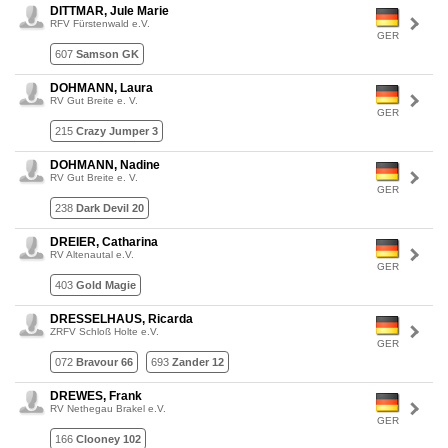
DITTMAR, Jule Marie
RFV Fürstenwald e.V.
GER
607
Samson GK
DOHMANN, Laura
RV Gut Breite e. V.
GER
215
Crazy Jumper 3
DOHMANN, Nadine
RV Gut Breite e. V.
GER
238
Dark Devil 20
DREIER, Catharina
RV Altenautal e.V.
GER
403
Gold Magie
DRESSELHAUS, Ricarda
ZRFV Schloß Holte e.V.
GER
072
Bravour 66
693
Zander 12
DREWES, Frank
RV Nethegau Brakel e.V.
GER
166
Clooney 102