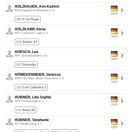
HOLZHAUER, Ann-Kathrin
RSG Eggeland Alhausen e.V.
GER
385
F³rst Hugo
HOLZKAMP, Alena
RFV Lopshorn Lage e.V.
GER
016
Amilio ST
HORSCH, Lea
RFV Schwalmpforte e.V.
GER
297
Doricello
HÖWEKENMEIER, Vanessa
ZRFV SC Blau Weiss Ostenland e.V.
GER
181
Con Calimero 2
HÜBNER, Lilia Sophie
RFV Fürstenwald e.V.
GER
010
Alois 25
HÜBNER, Stephanie
RV Dringenberg e.V.
GER