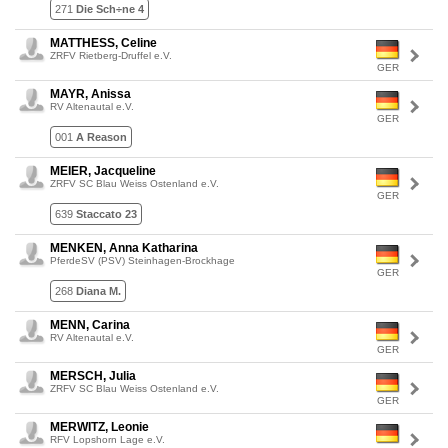
271
Die Sch÷ne 4
MATTHESS, Celine
ZRFV Rietberg-Druffel e.V.
GER
MAYR, Anissa
RV Altenautal e.V.
GER
001
A Reason
MEIER, Jacqueline
ZRFV SC Blau Weiss Ostenland e.V.
GER
639
Staccato 23
MENKEN, Anna Katharina
PferdeSV (PSV) Steinhagen-Brockhage
GER
268
Diana M.
MENN, Carina
RV Altenautal e.V.
GER
MERSCH, Julia
ZRFV SC Blau Weiss Ostenland e.V.
GER
MERWITZ, Leonie
RFV Lopshorn Lage e.V.