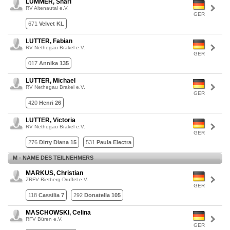
LUMMER, Shari
RV Altenautal e.V.
GER
671
Velvet KL
LUTTER, Fabian
RV Nethegau Brakel e.V.
GER
017
Annika 135
LUTTER, Michael
RV Nethegau Brakel e.V.
GER
420
Henri 26
LUTTER, Victoria
RV Nethegau Brakel e.V.
GER
276
Dirty Diana 15
531
Paula Electra
M - NAME DES TEILNEHMERS
MARKUS, Christian
ZRFV Rietberg-Druffel e.V.
GER
118
Cassilia 7
292
Donatella 105
MASCHOWSKI, Celina
RFV Büren e.V.
GER