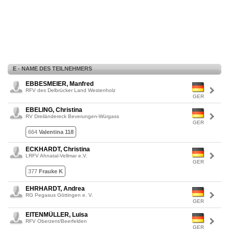
E - NAME DES TEILNEHMERS
EBBESMEIER, Manfred
RFV des Delbrücker Land Westenholz
GER
EBELING, Christina
RV Dreiländereck Beverungen-Würgass
GER
664
Valentina 118
ECKHARDT, Christina
LRFV Ahnatal-Vellmar e.V.
GER
377
Frauke K
EHRHARDT, Andrea
RG Pegasus Göttingen e. V.
GER
EITENMÜLLER, Luisa
RFV Oberzent/Beerfelden
GER